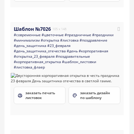
Шаблон №7026
105 x 148
#современные
#цветочные
#праздничные
#праздники
#минимализм
#открытка
#листовка
#поздравление
#день_защитника
#23_февраля
#день_защитника_отечества
#день
#корпоративная
#открытка_23_февраля
#поздравительные
#корпоративная_открытка
#шаблон_листовки
#листовка_флаер
заказать печать
заказать дизайн
листовок
по шаблону