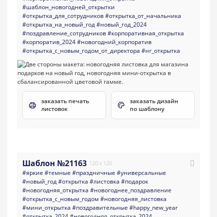
#шаблон_новогодней_открытки
#открытка_для_сотрудников
#открытка_от_начальника
#открытка_на_новый_год
#новый_год_2024
#поздравление_сотрудников
#корпоративная_открытка
#корпоратив_2024
#новогодний_корпоратив
#открытка_с_новым_годом_от_директора
#нг_открытка
заказать печать
заказать дизайн
листовок
по шаблону
Шаблон №21163
120 x 120
#яркие
#темные
#праздничные
#универсальные
#новый_год
#открытка
#листовка
#подарок
#новогодняя_открытка
#новогоднее_поздравление
#открытка_с_новым_годом
#новогодняя_листовка
#мини_открытка
#поздравительные
#happy_new_year
#открытка_2024
#новогодняя_открытка_2024