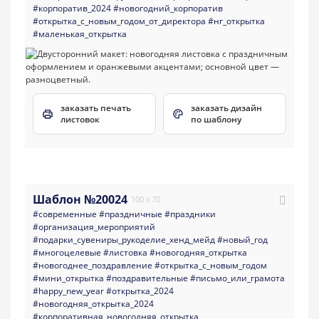
#корпоратив_2024
#новогодний_корпоратив
#открытка_с_новым_годом_от_директора
#нг_открытка
#маленькая_открытка
заказать печать
заказать дизайн
листовок
по шаблону
Шаблон №20024
100 x 70
#современные
#праздничные
#праздники
#организация_мероприятий
#подарки_сувениры_рукоделие_хенд_мейд
#новый_год
#многоцелевые
#листовка
#новогодняя_открытка
#новогоднее_поздравление
#открытка_с_новым_годом
#мини_открытка
#поздравительные
#письмо_или_грамота
#happy_new_year
#открытка_2024
#новогодняя_открытка_2024
#корпоративная_новогодняя_открытка