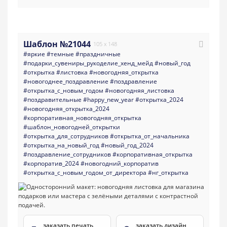
Шаблон №21044
105 x 148
#яркие
#темные
#праздничные
#подарки_сувениры_рукоделие_хенд_мейд
#новый_год
#открытка
#листовка
#новогодняя_открытка
#новогоднее_поздравление
#поздравление
#открытка_с_новым_годом
#новогодняя_листовка
#поздравительные
#happy_new_year
#открытка_2024
#новогодняя_открытка_2024
#корпоративная_новогодняя_открытка
#шаблон_новогодней_открытки
#открытка_для_сотрудников
#открытка_от_начальника
#открытка_на_новый_год
#новый_год_2024
#поздравление_сотрудников
#корпоративная_открытка
#корпоратив_2024
#новогодний_корпоратив
#открытка_с_новым_годом_от_директора
#нг_открытка
заказать печать
заказать дизайн