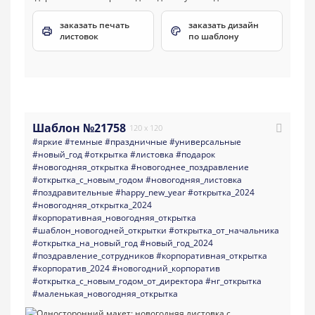
заказать печать
заказать дизайн
листовок
по шаблону
Шаблон №21758
120 x 120
#яркие
#темные
#праздничные
#универсальные
#новый_год
#открытка
#листовка
#подарок
#новогодняя_открытка
#новогоднее_поздравление
#открытка_с_новым_годом
#новогодняя_листовка
#поздравительные
#happy_new_year
#открытка_2024
#новогодняя_открытка_2024
#корпоративная_новогодняя_открытка
#шаблон_новогодней_открытки
#открытка_от_начальника
#открытка_на_новый_год
#новый_год_2024
#поздравление_сотрудников
#корпоративная_открытка
#корпоратив_2024
#новогодний_корпоратив
#открытка_с_новым_годом_от_директора
#нг_открытка
#маленькая_новогодняя_открытка