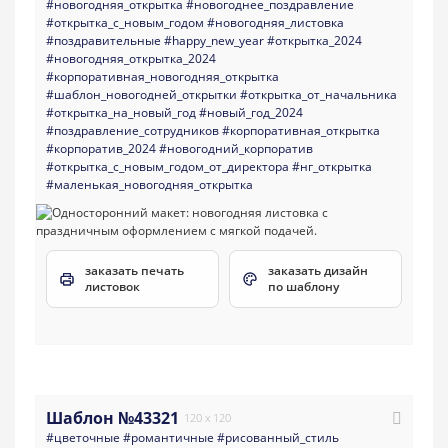
#новогодняя_открытка
#новогоднее_поздравление
#открытка_с_новым_годом
#новогодняя_листовка
#поздравительные
#happy_new_year
#открытка_2024
#новогодняя_открытка_2024
#корпоративная_новогодняя_открытка
#шаблон_новогодней_открытки
#открытка_от_начальника
#открытка_на_новый_год
#новый_год_2024
#поздравление_сотрудников
#корпоративная_открытка
#корпоратив_2024
#новогодний_корпоратив
#открытка_с_новым_годом_от_директора
#нг_открытка
#маленькая_новогодняя_открытка
заказать печать
заказать дизайн
листовок
по шаблону
Шаблон №43321
120 x 120
#цветочные
#романтичные
#рисованный_стиль