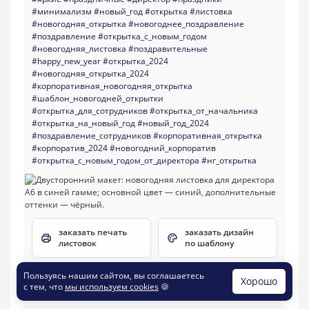
#минимализм
#новый_год
#открытка
#листовка
#новогодняя_открытка
#новогоднее_поздравление
#поздравление
#открытка_с_новым_годом
#новогодняя_листовка
#поздравительные
#happy_new_year
#открытка_2024
#новогодняя_открытка_2024
#корпоративная_новогодняя_открытка
#шаблон_новогодней_открытки
#открытка_для_сотрудников
#открытка_от_начальника
#открытка_на_новый_год
#новый_год_2024
#поздравление_сотрудников
#корпоративная_открытка
#корпоратив_2024
#новогодний_корпоратив
#открытка_с_новым_годом_от_директора
#нг_открытка
заказать печать
заказать дизайн
листовок
по шаблону
Пользуясь нашим сайтом, вы соглашаетесь
Хорошо
с тем, что
мы используем cookies
🍪