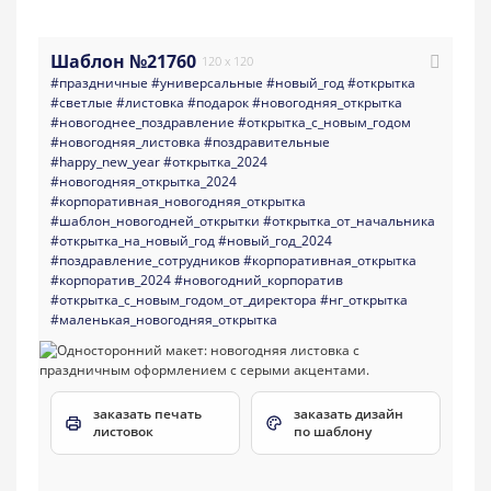
Шаблон №21760
120 x 120
#праздничные
#универсальные
#новый_год
#открытка
#светлые
#листовка
#подарок
#новогодняя_открытка
#новогоднее_поздравление
#открытка_с_новым_годом
#новогодняя_листовка
#поздравительные
#happy_new_year
#открытка_2024
#новогодняя_открытка_2024
#корпоративная_новогодняя_открытка
#шаблон_новогодней_открытки
#открытка_от_начальника
#открытка_на_новый_год
#новый_год_2024
#поздравление_сотрудников
#корпоративная_открытка
#корпоратив_2024
#новогодний_корпоратив
#открытка_с_новым_годом_от_директора
#нг_открытка
#маленькая_новогодняя_открытка
заказать печать
заказать дизайн
листовок
по шаблону