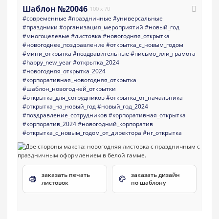
Шаблон №20046
100 x 70
#современные
#праздничные
#универсальные
#праздники
#организация_мероприятий
#новый_год
#многоцелевые
#листовка
#новогодняя_открытка
#новогоднее_поздравление
#открытка_с_новым_годом
#мини_открытка
#поздравительные
#письмо_или_грамота
#happy_new_year
#открытка_2024
#новогодняя_открытка_2024
#корпоративная_новогодняя_открытка
#шаблон_новогодней_открытки
#открытка_для_сотрудников
#открытка_от_начальника
#открытка_на_новый_год
#новый_год_2024
#поздравление_сотрудников
#корпоративная_открытка
#корпоратив_2024
#новогодний_корпоратив
#открытка_с_новым_годом_от_директора
#нг_открытка
заказать печать
заказать дизайн
листовок
по шаблону