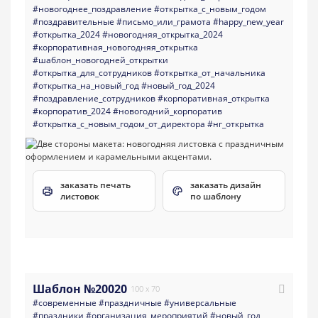
#новогоднее_поздравление
#открытка_с_новым_годом
#поздравительные
#письмо_или_грамота
#happy_new_year
#открытка_2024
#новогодняя_открытка_2024
#корпоративная_новогодняя_открытка
#шаблон_новогодней_открытки
#открытка_для_сотрудников
#открытка_от_начальника
#открытка_на_новый_год
#новый_год_2024
#поздравление_сотрудников
#корпоративная_открытка
#корпоратив_2024
#новогодний_корпоратив
#открытка_с_новым_годом_от_директора
#нг_открытка
заказать печать
заказать дизайн
листовок
по шаблону
Шаблон №20020
100 x 70
#современные
#праздничные
#универсальные
#праздники
#организация_мероприятий
#новый_год