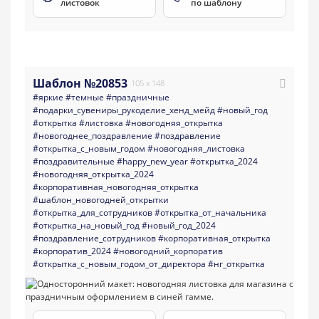
листовок
по шаблону
Шаблон №20853
105 x 148
#яркие
#темные
#праздничные
#подарки_сувениры_рукоделие_хенд_мейд
#новый_год
#открытка
#листовка
#новогодняя_открытка
#новогоднее_поздравление
#поздравление
#открытка_с_новым_годом
#новогодняя_листовка
#поздравительные
#happy_new_year
#открытка_2024
#новогодняя_открытка_2024
#корпоративная_новогодняя_открытка
#шаблон_новогодней_открытки
#открытка_для_сотрудников
#открытка_от_начальника
#открытка_на_новый_год
#новый_год_2024
#поздравление_сотрудников
#корпоративная_открытка
#корпоратив_2024
#новогодний_корпоратив
#открытка_с_новым_годом_от_директора
#нг_открытка