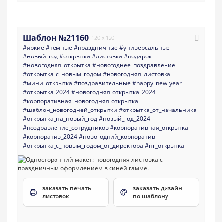
Шаблон №21160
120 x 120
#яркие
#темные
#праздничные
#универсальные
#новый_год
#открытка
#листовка
#подарок
#новогодняя_открытка
#новогоднее_поздравление
#открытка_с_новым_годом
#новогодняя_листовка
#мини_открытка
#поздравительные
#happy_new_year
#открытка_2024
#новогодняя_открытка_2024
#корпоративная_новогодняя_открытка
#шаблон_новогодней_открытки
#открытка_от_начальника
#открытка_на_новый_год
#новый_год_2024
#поздравление_сотрудников
#корпоративная_открытка
#корпоратив_2024
#новогодний_корпоратив
#открытка_с_новым_годом_от_директора
#нг_открытка
заказать печать
заказать дизайн
листовок
по шаблону