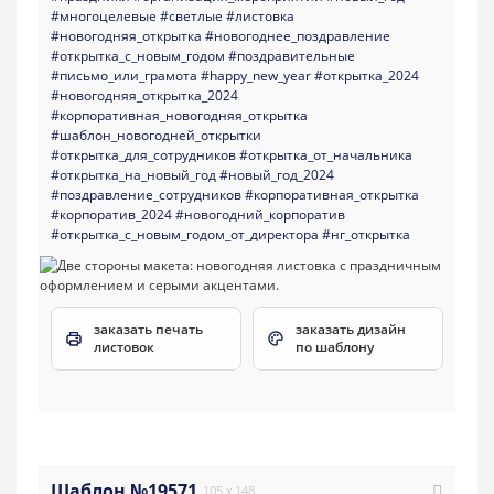
#многоцелевые
#светлые
#листовка
#новогодняя_открытка
#новогоднее_поздравление
#открытка_с_новым_годом
#поздравительные
#письмо_или_грамота
#happy_new_year
#открытка_2024
#новогодняя_открытка_2024
#корпоративная_новогодняя_открытка
#шаблон_новогодней_открытки
#открытка_для_сотрудников
#открытка_от_начальника
#открытка_на_новый_год
#новый_год_2024
#поздравление_сотрудников
#корпоративная_открытка
#корпоратив_2024
#новогодний_корпоратив
#открытка_с_новым_годом_от_директора
#нг_открытка
заказать печать
заказать дизайн
листовок
по шаблону
Шаблон №19571
105 x 148