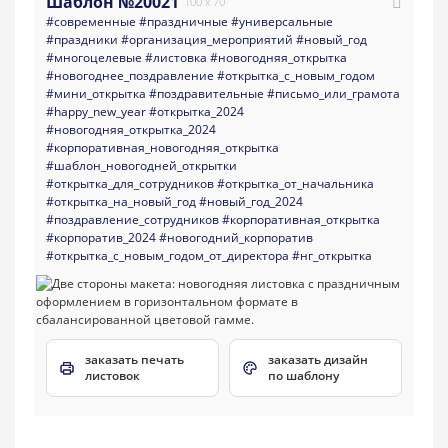
Шаблон №20021
100 x 70
#современные
#праздничные
#универсальные
#праздники
#организация_мероприятий
#новый_год
#многоцелевые
#листовка
#новогодняя_открытка
#новогоднее_поздравление
#открытка_с_новым_годом
#мини_открытка
#поздравительные
#письмо_или_грамота
#happy_new_year
#открытка_2024
#новогодняя_открытка_2024
#корпоративная_новогодняя_открытка
#шаблон_новогодней_открытки
#открытка_для_сотрудников
#открытка_от_начальника
#открытка_на_новый_год
#новый_год_2024
#поздравление_сотрудников
#корпоративная_открытка
#корпоратив_2024
#новогодний_корпоратив
#открытка_с_новым_годом_от_директора
#нг_открытка
заказать печать
заказать дизайн
листовок
по шаблону