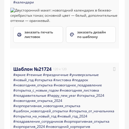
#календари
заказать печать
заказать дизайн
листовок
по шаблону
Шаблон №21724
120 x 120
#яркие
#темные
#праздничные
#универсальные
#новый_год
#открытка
#листовка
#подарок
#новогодняя_открытка
#новогоднее_поздравление
#открытка_с_новым_годом
#новогодняя_листовка
#поздравительные
#happy_new_year
#открытка_2024
#новогодняя_открытка_2024
#корпоративная_новогодняя_открытка
#шаблон_новогодней_открытки
#открытка_от_начальника
#открытка_на_новый_год
#новый_год_2024
#поздравление_сотрудников
#корпоративная_открытка
#корпоратив_2024
#новогодний_корпоратив