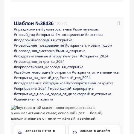
Шаблон №38436
100 x 70
#праздничные
#универсальные
#минимализм
#новый_год
#открытка
#многоцелевые
#листовка
#подарок
#новогодняя_открытка
#новогоднее_поздравление
#открытка_с_новым_годом
#новогодняя_листовка
#мини_открытка
#поздравительные
#happy_new_year
#открытка_2024
#новогодняя_открытка_2024
#корпоративная_новогодняя_открытка
#шаблон_новогодней_открытки
#открытка_от_начальника
#открытка_на_новый_год
#новый_год_2024
#поздравление_сотрудников
#корпоративная_открытка
#корпоратив_2024
#новогодний_корпоратив
#открытка_с_новым_годом_от_директора
#нг_открытка
#маленькая_открытка
заказать печать
заказать дизайн