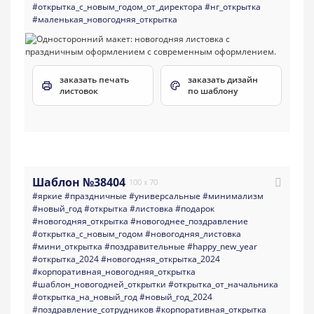
#открытка_с_новым_годом_от_директора
#нг_открытка
#маленькая_новогодняя_открытка
заказать печать
заказать дизайн
листовок
по шаблону
Шаблон №38404
100 x 70
#яркие
#праздничные
#универсальные
#минимализм
#новый_год
#открытка
#листовка
#подарок
#новогодняя_открытка
#новогоднее_поздравление
#открытка_с_новым_годом
#новогодняя_листовка
#мини_открытка
#поздравительные
#happy_new_year
#открытка_2024
#новогодняя_открытка_2024
#корпоративная_новогодняя_открытка
#шаблон_новогодней_открытки
#открытка_от_начальника
#открытка_на_новый_год
#новый_год_2024
#поздравление_сотрудников
#корпоративная_открытка