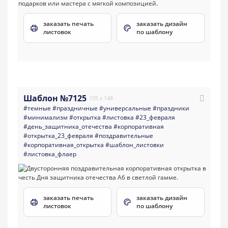
заказать печать
заказать дизайн
листовок
по шаблону
Шаблон №7125
105 x 148
#темные
#праздничные
#универсальные
#праздники
#минимализм
#открытка
#листовка
#23_февраля
#день_защитника_отечества
#корпоративная
#открытка_23_февраля
#поздравительные
#корпоративная_открытка
#шаблон_листовки
#листовка_флаер
заказать печать
заказать дизайн
листовок
по шаблону