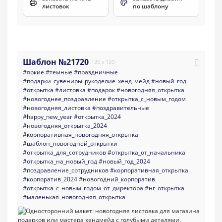
листовок
по шаблону
Шаблон №21720
120 x 120
#яркие
#темные
#праздничные
#подарки_сувениры_рукоделие_хенд_мейд
#новый_год
#открытка
#листовка
#подарок
#новогодняя_открытка
#новогоднее_поздравление
#открытка_с_новым_годом
#новогодняя_листовка
#поздравительные
#happy_new_year
#открытка_2024
#новогодняя_открытка_2024
#корпоративная_новогодняя_открытка
#шаблон_новогодней_открытки
#открытка_для_сотрудников
#открытка_от_начальника
#открытка_на_новый_год
#новый_год_2024
#поздравление_сотрудников
#корпоративная_открытка
#корпоратив_2024
#новогодний_корпоратив
#открытка_с_новым_годом_от_директора
#нг_открытка
#маленькая_новогодняя_открытка