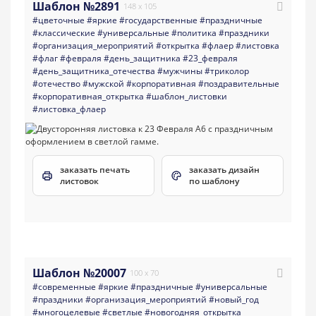
Шаблон №2891
148 x 105
#цветочные
#яркие
#государственные
#праздничные
#классические
#универсальные
#политика
#праздники
#организация_мероприятий
#открытка
#флаер
#листовка
#флаг
#февраля
#день_защитника
#23_февраля
#день_защитника_отечества
#мужчины
#триколор
#отечество
#мужской
#корпоративная
#поздравительные
#корпоративная_открытка
#шаблон_листовки
#листовка_флаер
заказать печать
заказать дизайн
листовок
по шаблону
Шаблон №20007
100 x 70
#современные
#яркие
#праздничные
#универсальные
#праздники
#организация_мероприятий
#новый_год
#многоцелевые
#светлые
#новогодняя_открытка