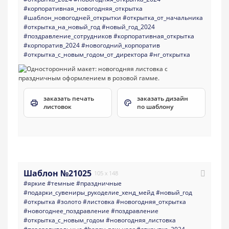
#корпоративная_новогодняя_открытка
#шаблон_новогодней_открытки
#открытка_от_начальника
#открытка_на_новый_год
#новый_год_2024
#поздравление_сотрудников
#корпоративная_открытка
#корпоратив_2024
#новогодний_корпоратив
#открытка_с_новым_годом_от_директора
#нг_открытка
заказать печать
заказать дизайн
листовок
по шаблону
Шаблон №21025
105 x 148
#яркие
#темные
#праздничные
#подарки_сувениры_рукоделие_хенд_мейд
#новый_год
#открытка
#золото
#листовка
#новогодняя_открытка
#новогоднее_поздравление
#поздравление
#открытка_с_новым_годом
#новогодняя_листовка