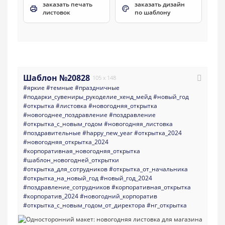
заказать печать
заказать дизайн
листовок
по шаблону
Шаблон №20828
105 x 148
#яркие
#темные
#праздничные
#подарки_сувениры_рукоделие_хенд_мейд
#новый_год
#открытка
#листовка
#новогодняя_открытка
#новогоднее_поздравление
#поздравление
#открытка_с_новым_годом
#новогодняя_листовка
#поздравительные
#happy_new_year
#открытка_2024
#новогодняя_открытка_2024
#корпоративная_новогодняя_открытка
#шаблон_новогодней_открытки
#открытка_для_сотрудников
#открытка_от_начальника
#открытка_на_новый_год
#новый_год_2024
#поздравление_сотрудников
#корпоративная_открытка
#корпоратив_2024
#новогодний_корпоратив
#открытка_с_новым_годом_от_директора
#нг_открытка