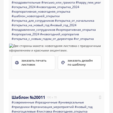
#поздравительные
#письмо_или_грамота
#happy_new_year
#открытка_2024
#новогодняя_открытка_2024
#корпоративная_новогодняя_открытка
#шаблон_новогодней_открытки
#открытка_для_сотрудников
#открытка_от_начальника
#открытка_на_новый_год
#новый_год_2024
#поздравление_сотрудников
#корпоративная_открытка
#корпоратив_2024
#новогодний_корпоратив
#открытка_с_новым_годом_от_директора
#нг_открытка
заказать печать
заказать дизайн
листовок
по шаблону
Шаблон №20011
100 x 70
#современные
#праздничные
#универсальные
#праздники
#организация_мероприятий
#новый_год
#многоцелевые
#листовка
#новогодняя_открытка