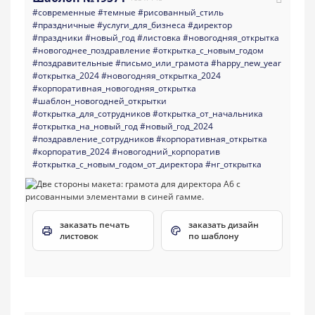
#современные
#темные
#рисованный_стиль
#праздничные
#услуги_для_бизнеса
#директор
#праздники
#новый_год
#листовка
#новогодняя_открытка
#новогоднее_поздравление
#открытка_с_новым_годом
#поздравительные
#письмо_или_грамота
#happy_new_year
#открытка_2024
#новогодняя_открытка_2024
#корпоративная_новогодняя_открытка
#шаблон_новогодней_открытки
#открытка_для_сотрудников
#открытка_от_начальника
#открытка_на_новый_год
#новый_год_2024
#поздравление_сотрудников
#корпоративная_открытка
#корпоратив_2024
#новогодний_корпоратив
#открытка_с_новым_годом_от_директора
#нг_открытка
заказать печать
заказать дизайн
листовок
по шаблону