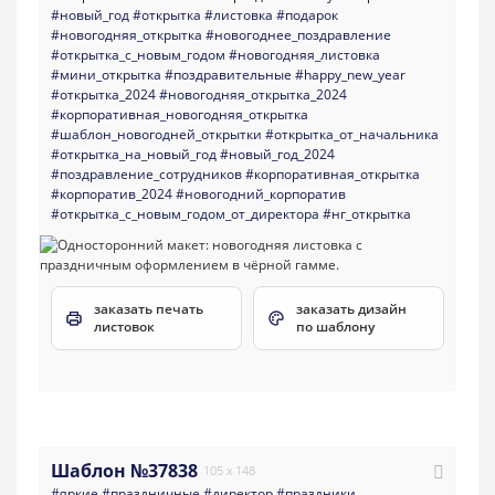
#новый_год
#открытка
#листовка
#подарок
#новогодняя_открытка
#новогоднее_поздравление
#открытка_с_новым_годом
#новогодняя_листовка
#мини_открытка
#поздравительные
#happy_new_year
#открытка_2024
#новогодняя_открытка_2024
#корпоративная_новогодняя_открытка
#шаблон_новогодней_открытки
#открытка_от_начальника
#открытка_на_новый_год
#новый_год_2024
#поздравление_сотрудников
#корпоративная_открытка
#корпоратив_2024
#новогодний_корпоратив
#открытка_с_новым_годом_от_директора
#нг_открытка
заказать печать
заказать дизайн
листовок
по шаблону
Шаблон №37838
105 x 148
#яркие
#праздничные
#директор
#праздники