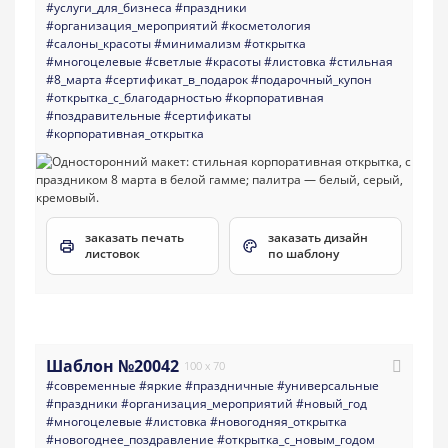
#услуги_для_бизнеса
#праздники
#организация_мероприятий
#косметология
#салоны_красоты
#минимализм
#открытка
#многоцелевые
#светлые
#красоты
#листовка
#стильная
#8_марта
#сертификат_в_подарок
#подарочный_купон
#открытка_с_благодарностью
#корпоративная
#поздравительные
#сертификаты
#корпоративная_открытка
заказать печать
заказать дизайн
листовок
по шаблону
Шаблон №20042
100 x 70
#современные
#яркие
#праздничные
#универсальные
#праздники
#организация_мероприятий
#новый_год
#многоцелевые
#листовка
#новогодняя_открытка
#новогоднее_поздравление
#открытка_с_новым_годом