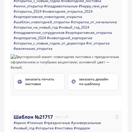
#открытка_с_новым_годом
#новогодняя_листовка
#мини_открытка
#поздравительные
#happy_new_year
#открытка_2024
#новогодняя_открытка_2024
#корпоративная_новогодняя_открытка
#шаблон_новогодней_открытки
#открытка_от_начальника
#открытка_на_новый_год
#новый_год_2024
#поздравление_сотрудников
#корпоративная_открытка
#корпоратив_2024
#новогодний_корпоратив
#открытка_с_новым_годом_от_директора
#нг_открытка
#маленькая_открытка
заказать печать
заказать дизайн
листовок
по шаблону
Шаблон №21717
120 x 120
#яркие
#темные
#праздничные
#универсальные
#новый_год
#открытка
#листовка
#подарок