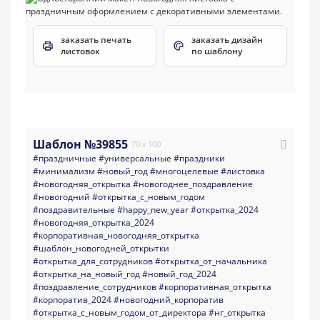
заказать печать
заказать дизайн
листовок
по шаблону
Шаблон №39855
70 x 100
#праздничные
#универсальные
#праздники
#минимализм
#новый_год
#многоцелевые
#листовка
#новогодняя_открытка
#новогоднее_поздравление
#новогодний
#открытка_с_новым_годом
#поздравительные
#happy_new_year
#открытка_2024
#новогодняя_открытка_2024
#корпоративная_новогодняя_открытка
#шаблон_новогодней_открытки
#открытка_для_сотрудников
#открытка_от_начальника
#открытка_на_новый_год
#новый_год_2024
#поздравление_сотрудников
#корпоративная_открытка
#корпоратив_2024
#новогодний_корпоратив
#открытка_с_новым_годом_от_директора
#нг_открытка