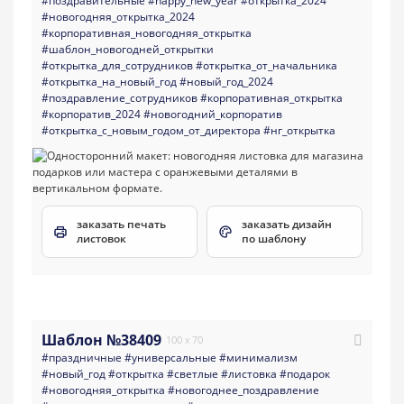
#поздравительные
#happy_new_year
#открытка_2024
#новогодняя_открытка_2024
#корпоративная_новогодняя_открытка
#шаблон_новогодней_открытки
#открытка_для_сотрудников
#открытка_от_начальника
#открытка_на_новый_год
#новый_год_2024
#поздравление_сотрудников
#корпоративная_открытка
#корпоратив_2024
#новогодний_корпоратив
#открытка_с_новым_годом_от_директора
#нг_открытка
заказать печать
заказать дизайн
листовок
по шаблону
Шаблон №38409
100 x 70
#праздничные
#универсальные
#минимализм
#новый_год
#открытка
#светлые
#листовка
#подарок
#новогодняя_открытка
#новогоднее_поздравление