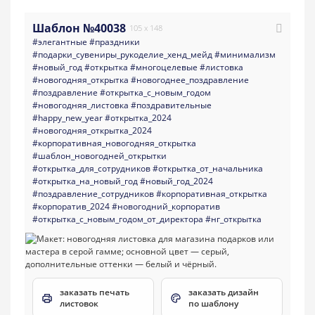
Шаблон №40038
105 x 148
#элегантные
#праздники
#подарки_сувениры_рукоделие_хенд_мейд
#минимализм
#новый_год
#открытка
#многоцелевые
#листовка
#новогодняя_открытка
#новогоднее_поздравление
#поздравление
#открытка_с_новым_годом
#новогодняя_листовка
#поздравительные
#happy_new_year
#открытка_2024
#новогодняя_открытка_2024
#корпоративная_новогодняя_открытка
#шаблон_новогодней_открытки
#открытка_для_сотрудников
#открытка_от_начальника
#открытка_на_новый_год
#новый_год_2024
#поздравление_сотрудников
#корпоративная_открытка
#корпоратив_2024
#новогодний_корпоратив
#открытка_с_новым_годом_от_директора
#нг_открытка
заказать печать
заказать дизайн
листовок
по шаблону