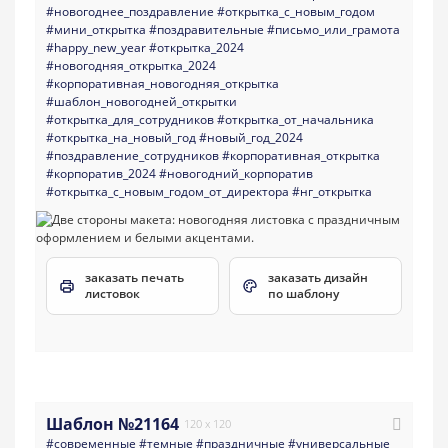
#новогоднее_поздравление
#открытка_с_новым_годом
#мини_открытка
#поздравительные
#письмо_или_грамота
#happy_new_year
#открытка_2024
#новогодняя_открытка_2024
#корпоративная_новогодняя_открытка
#шаблон_новогодней_открытки
#открытка_для_сотрудников
#открытка_от_начальника
#открытка_на_новый_год
#новый_год_2024
#поздравление_сотрудников
#корпоративная_открытка
#корпоратив_2024
#новогодний_корпоратив
#открытка_с_новым_годом_от_директора
#нг_открытка
заказать печать
заказать дизайн
листовок
по шаблону
Шаблон №21164
120 x 120
#современные
#темные
#праздничные
#универсальные