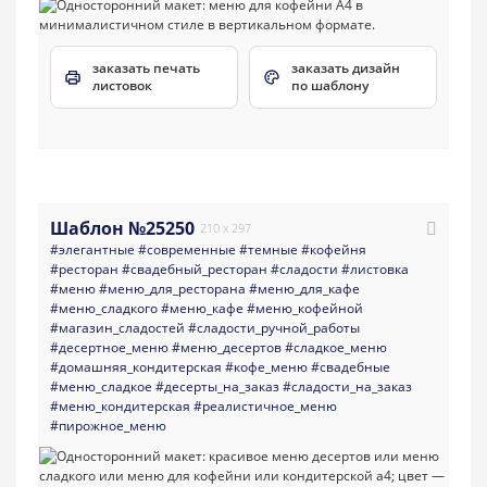
заказать печать
заказать дизайн
листовок
по шаблону
Шаблон №25250
210 x 297
#элегантные
#современные
#темные
#кофейня
#ресторан
#свадебный_ресторан
#сладости
#листовка
#меню
#меню_для_ресторана
#меню_для_кафе
#меню_сладкого
#меню_кафе
#меню_кофейной
#магазин_сладостей
#сладости_ручной_работы
#десертное_меню
#меню_десертов
#сладкое_меню
#домашняя_кондитерская
#кофе_меню
#свадебные
#меню_сладкое
#десерты_на_заказ
#сладости_на_заказ
#меню_кондитерская
#реалистичное_меню
#пирожное_меню