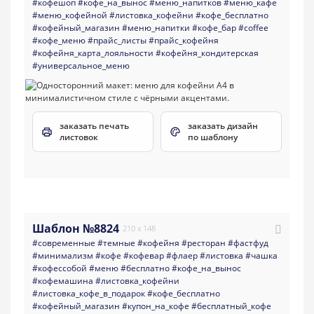
#кофешоп
#кофе_на_вынос
#меню_напитков
#меню_кафе
#меню_кофейной
#листовка_кофейни
#кофе_бесплатно
#кофейный_магазин
#меню_напитки
#кофе_бар
#coffee
#кофе_меню
#прайс_листы
#прайс_кофейня
#кофейня_карта_лояльности
#кофейня_кондитерская
#универсальное_меню
заказать печать
заказать дизайн
листовок
по шаблону
Шаблон №8824
210 x 148
#современные
#темные
#кофейня
#ресторан
#фастфуд
#минимализм
#кофе
#кофевар
#флаер
#листовка
#чашка
#кофессобой
#меню
#бесплатно
#кофе_на_вынос
#кофемашина
#листовка_кофейни
#листовка_кофе_в_подарок
#кофе_бесплатно
#кофейный_магазин
#купон_на_кофе
#бесплатный_кофе