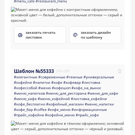
#menu_cafe
#restaurant_menu
заказать печать
заказать дизайн
листовок
по шаблону
Шаблон №55333
210 x 297
#элегантные
#современные
#темные
#универсальные
#кофейня
#напитки
#кофе
#кофевар
#листовка
#кофессобой
#меню
#кофешоп
#кофе_на_вынос
#меню_напитков
#меню_для_ресторана
#меню_для_кафе
#меню_кафе
#меню_кофейной
#листовка_кофейни
#кофе_бесплатно
#кофейный_магазин
#меню_напитки
#кофе_бар
#coffee
#кофе_меню
#информационные
#прайс_кофейня
#кофейня_меню
#прайс_кофе