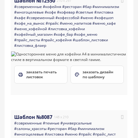
Шаблон №12550
210 x 297
#современные
#кофейня
#ресторан
#бар
#минимализм
#многоцелевые
#кофе
#кофевар
#светлые
#листовка
#кафе
#современный
#кофессобой
#меню
#кофешоп
#кофе_на_вынос
#прайс
#меню_напитков
#меню_кафе
#меню_кофейной
#листовка_кофейни
#кофейный_магазин
#кофе_бар
#кофе_меню
#прайс_листы
#прайс_кофейня
#шаблон_листовки
#листовка_флаер
заказать печать
заказать дизайн
листовок
по шаблону
Шаблон №8087
148 x 210
#современные
#темные
#универсальные
#салоны_красоты
#ресторан
#бар
#минимализм
#многоцелевые
#листовка
#меню
#прайс
#прайс_лист