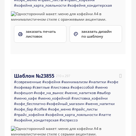
#кофейня_карта_лояльности
#кофейня_кондитерская
заказать печать
заказать дизайн
листовок
по шаблону
Шаблон №23855
210 x 297
#современные
#кофейня
#минимализм
#напитки
#кофе
#кофевар
#светлые
#листовка
#кофессобой
#меню
#кофешоп
#кофе_на_вынос
#меню_напитков
#выбор
#меню_кафе
#меню_кофейной
#листовка_кофейни
#кофе_бесплатно
#кофейный_магазин
#меню_напитки
#кофе_бар
#coffee
#кофе_меню
#прайс_листы
#прайс_кофейня
#кофейня_карта_лояльности
#латте
#кофейня_кондитерская
#эспрессо