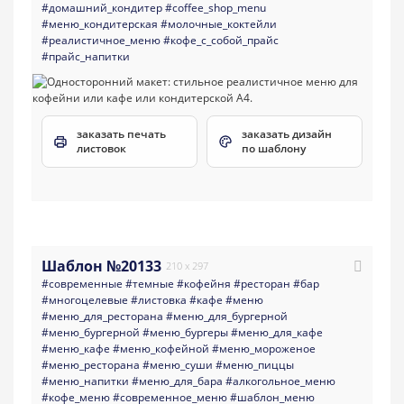
#домашний_кондитер
#coffee_shop_menu
#меню_кондитерская
#молочные_коктейли
#реалистичное_меню
#кофе_с_собой_прайс
#прайс_напитки
заказать печать
заказать дизайн
листовок
по шаблону
Шаблон №20133
210 x 297
#современные
#темные
#кофейня
#ресторан
#бар
#многоцелевые
#листовка
#кафе
#меню
#меню_для_ресторана
#меню_для_бургерной
#меню_бургерной
#меню_бургеры
#меню_для_кафе
#меню_кафе
#меню_кофейной
#меню_мороженое
#меню_ресторана
#меню_суши
#меню_пиццы
#меню_напитки
#меню_для_бара
#алкогольное_меню
#кофе_меню
#современное_меню
#шаблон_меню