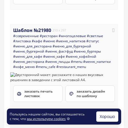
Шаблон №21980
210 x 297
#современные
#ресторан
#многоцелевые
#светлые
#листовка
#кафе
#меню
#меню_напитков
#статус
#меню_для_ресторана
#меню_для_бургерной
#меню_бургерной
#меню_фастфуд
#меню_бургеры
#меню_для_кафе
#меню_кафе
#меню_кофейной
#меню_ресторана
#меню_пиццы
#menu
#меню_напитки
#кофе_меню
#menu_cafe
#restaurant_menu
заказать печать
заказать дизайн
листовок
по шаблону
Пользуясь нашим сайтом, вы соглашаетесь
Хорошо
с тем, что
мы используем cookies
🍪