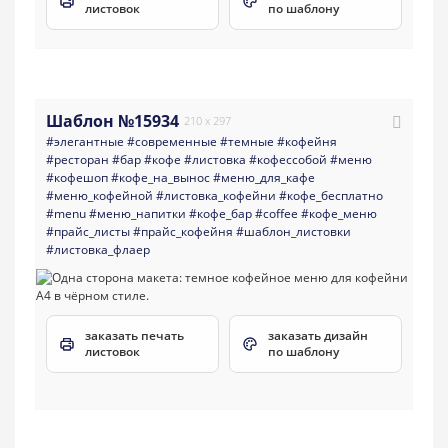
листовок
по шаблону
Шаблон №15934
210 x 297
#элегантные
#современные
#темные
#кофейня
#ресторан
#бар
#кофе
#листовка
#кофессобой
#меню
#кофешоп
#кофе_на_вынос
#меню_для_кафе
#меню_кофейной
#листовка_кофейни
#кофе_бесплатно
#menu
#меню_напитки
#кофе_бар
#coffee
#кофе_меню
#прайс_листы
#прайс_кофейня
#шаблон_листовки
#листовка_флаер
заказать печать
заказать дизайн
листовок
по шаблону