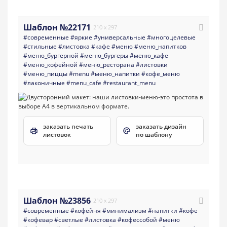
Шаблон №22171
210 x 297
#современные
#яркие
#универсальные
#многоцелевые
#стильные
#листовка
#кафе
#меню
#меню_напитков
#меню_бургерной
#меню_бургеры
#меню_кафе
#меню_кофейной
#меню_ресторана
#листовки
#меню_пиццы
#menu
#меню_напитки
#кофе_меню
#лаконичные
#menu_cafe
#restaurant_menu
заказать печать
заказать дизайн
листовок
по шаблону
Шаблон №23856
210 x 297
#современные
#кофейня
#минимализм
#напитки
#кофе
#кофевар
#светлые
#листовка
#кофессобой
#меню