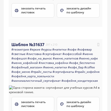
заказать печать
заказать дизайн
листовок
по шаблону
Шаблон №31637
297 x 210
#геометрия
#яркие
#курсы
#напитки
#кофе
#кофевар
#светлые
#листовка
#сертификат
#кофессобой
#меню
#кофешоп
#кофе_на_вынос
#меню_напитков
#меню_кафе
#меню_кофейной
#листовка_кофейни
#кофе_бесплатно
#кофейный_магазин
#меню_напитки
#кофе_бар
#coffee
#кофе_меню
#прайс_листы
#сертификаты
#прайс_кофейня
#кофейня_карта_лояльности
#минималистичный_сертификат
#кофейня_кондитерская
заказать печать
заказать дизайн
листовок
по шаблону