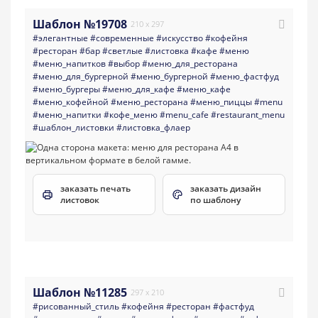
Шаблон №19708
210 x 297
#элегантные
#современные
#искусство
#кофейня
#ресторан
#бар
#светлые
#листовка
#кафе
#меню
#меню_напитков
#выбор
#меню_для_ресторана
#меню_для_бургерной
#меню_бургерной
#меню_фастфуд
#меню_бургеры
#меню_для_кафе
#меню_кафе
#меню_кофейной
#меню_ресторана
#меню_пиццы
#menu
#меню_напитки
#кофе_меню
#menu_cafe
#restaurant_menu
#шаблон_листовки
#листовка_флаер
заказать печать
заказать дизайн
листовок
по шаблону
Шаблон №11285
297 x 210
#рисованный_стиль
#кофейня
#ресторан
#фастфуд