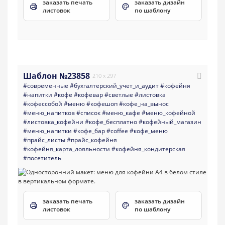
заказать печать
заказать дизайн
листовок
по шаблону
Шаблон №23858
210 x 297
#современные
#бухгалтерский_учет_и_аудит
#кофейня
#напитки
#кофе
#кофевар
#светлые
#листовка
#кофессобой
#меню
#кофешоп
#кофе_на_вынос
#меню_напитков
#список
#меню_кафе
#меню_кофейной
#листовка_кофейни
#кофе_бесплатно
#кофейный_магазин
#меню_напитки
#кофе_бар
#coffee
#кофе_меню
#прайс_листы
#прайс_кофейня
#кофейня_карта_лояльности
#кофейня_кондитерская
#посетитель
заказать печать
заказать дизайн
листовок
по шаблону