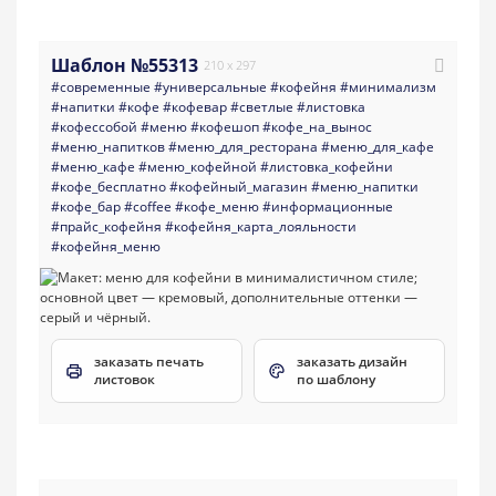
Шаблон №55313
210 x 297
#современные
#универсальные
#кофейня
#минимализм
#напитки
#кофе
#кофевар
#светлые
#листовка
#кофессобой
#меню
#кофешоп
#кофе_на_вынос
#меню_напитков
#меню_для_ресторана
#меню_для_кафе
#меню_кафе
#меню_кофейной
#листовка_кофейни
#кофе_бесплатно
#кофейный_магазин
#меню_напитки
#кофе_бар
#coffee
#кофе_меню
#информационные
#прайс_кофейня
#кофейня_карта_лояльности
#кофейня_меню
заказать печать
заказать дизайн
листовок
по шаблону