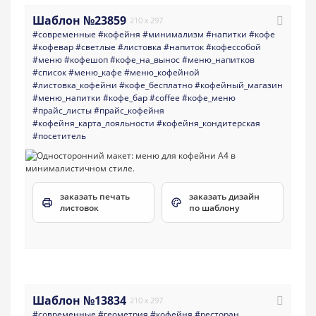
Шаблон №23859
210 x 297
#современные
#кофейня
#минимализм
#напитки
#кофе
#кофевар
#светлые
#листовка
#напиток
#кофессобой
#меню
#кофешоп
#кофе_на_вынос
#меню_напитков
#список
#меню_кафе
#меню_кофейной
#листовка_кофейни
#кофе_бесплатно
#кофейный_магазин
#меню_напитки
#кофе_бар
#coffee
#кофе_меню
#прайс_листы
#прайс_кофейня
#кофейня_карта_лояльности
#кофейня_кондитерская
#посетитель
заказать печать
заказать дизайн
листовок
по шаблону
Шаблон №13834
210 x 297
#современные
#геометрия
#кофейня
#ресторан