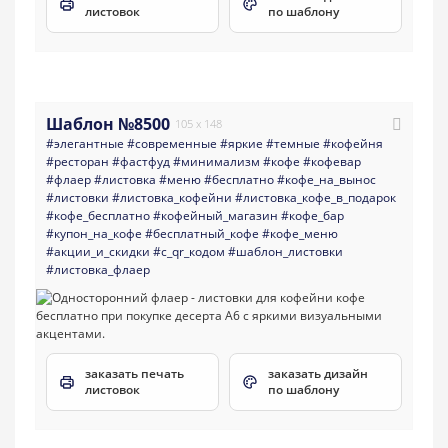
листовок
по шаблону
Шаблон №8500
105 x 148
#элегантные
#современные
#яркие
#темные
#кофейня
#ресторан
#фастфуд
#минимализм
#кофе
#кофевар
#флаер
#листовка
#меню
#бесплатно
#кофе_на_вынос
#листовки
#листовка_кофейни
#листовка_кофе_в_подарок
#кофе_бесплатно
#кофейный_магазин
#кофе_бар
#купон_на_кофе
#бесплатный_кофе
#кофе_меню
#акции_и_скидки
#с_qr_кодом
#шаблон_листовки
#листовка_флаер
заказать печать
заказать дизайн
листовок
по шаблону