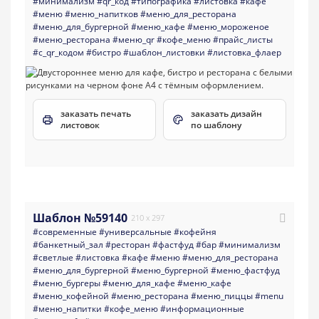
#минимализм
#qr_код
#типографика
#листовка
#кафе
#меню
#меню_напитков
#меню_для_ресторана
#меню_для_бургерной
#меню_кафе
#меню_мороженое
#меню_ресторана
#меню_qr
#кофе_меню
#прайс_листы
#с_qr_кодом
#бистро
#шаблон_листовки
#листовка_флаер
заказать печать
заказать дизайн
листовок
по шаблону
Шаблон №59140
210 x 297
#современные
#универсальные
#кофейня
#банкетный_зал
#ресторан
#фастфуд
#бар
#минимализм
#светлые
#листовка
#кафе
#меню
#меню_для_ресторана
#меню_для_бургерной
#меню_бургерной
#меню_фастфуд
#меню_бургеры
#меню_для_кафе
#меню_кафе
#меню_кофейной
#меню_ресторана
#меню_пиццы
#menu
#меню_напитки
#кофе_меню
#информационные