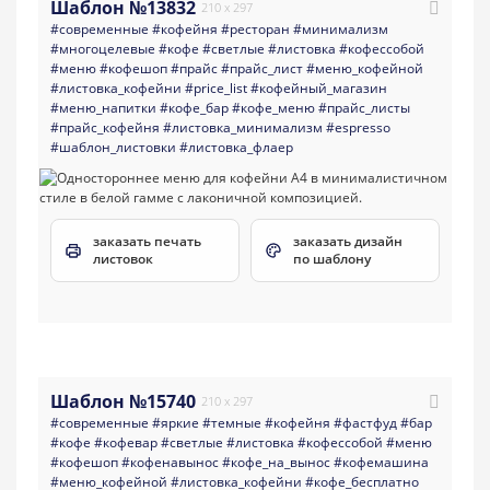
Шаблон №13832
210 x 297
#современные
#кофейня
#ресторан
#минимализм
#многоцелевые
#кофе
#светлые
#листовка
#кофессобой
#меню
#кофешоп
#прайс
#прайс_лист
#меню_кофейной
#листовка_кофейни
#price_list
#кофейный_магазин
#меню_напитки
#кофе_бар
#кофе_меню
#прайс_листы
#прайс_кофейня
#листовка_минимализм
#espresso
#шаблон_листовки
#листовка_флаер
заказать печать
заказать дизайн
листовок
по шаблону
Шаблон №15740
210 x 297
#современные
#яркие
#темные
#кофейня
#фастфуд
#бар
#кофе
#кофевар
#светлые
#листовка
#кофессобой
#меню
#кофешоп
#кофенавынос
#кофе_на_вынос
#кофемашина
#меню_кофейной
#листовка_кофейни
#кофе_бесплатно