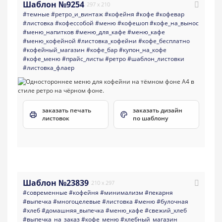
Шаблон №9254
297 x 210
#темные
#ретро_и_винтаж
#кофейня
#кофе
#кофевар
#листовка
#кофессобой
#меню
#кофешоп
#кофе_на_вынос
#меню_напитков
#меню_для_кафе
#меню_кафе
#меню_кофейной
#листовка_кофейни
#кофе_бесплатно
#кофейный_магазин
#кофе_бар
#купон_на_кофе
#кофе_меню
#прайс_листы
#ретро
#шаблон_листовки
#листовка_флаер
заказать печать
заказать дизайн
листовок
по шаблону
Шаблон №23839
210 x 297
#современные
#кофейня
#минимализм
#пекарня
#выпечка
#многоцелевые
#листовка
#меню
#булочная
#хлеб
#домашняя_выпечка
#меню_кафе
#свежий_хлеб
#выпечка_на_заказ
#кофе_меню
#хлебный_магазин