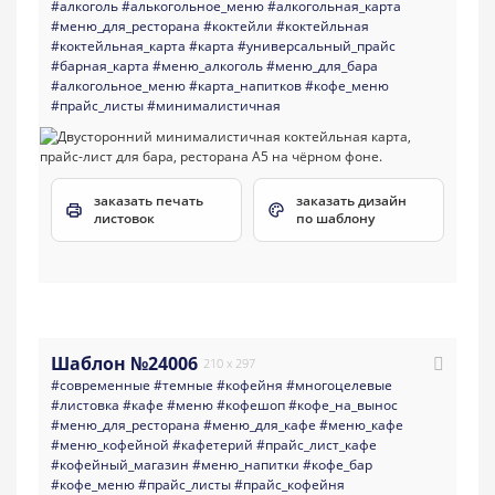
#алкоголь
#алькогольное_меню
#алкогольная_карта
#меню_для_ресторана
#коктейли
#коктейльная
#коктейльная_карта
#карта
#универсальный_прайс
#барная_карта
#меню_алкоголь
#меню_для_бара
#алкогольное_меню
#карта_напитков
#кофе_меню
#прайс_листы
#минималистичная
заказать печать
заказать дизайн
листовок
по шаблону
Шаблон №24006
210 x 297
#современные
#темные
#кофейня
#многоцелевые
#листовка
#кафе
#меню
#кофешоп
#кофе_на_вынос
#меню_для_ресторана
#меню_для_кафе
#меню_кафе
#меню_кофейной
#кафетерий
#прайс_лист_кафе
#кофейный_магазин
#меню_напитки
#кофе_бар
#кофе_меню
#прайс_листы
#прайс_кофейня