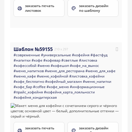
заказать печать
заказать дизайн
листовок
по шаблону
Шаблон №59155
210 x 297
#современные
#универсальные
#кофейня
#фастфуд
#напитки
#кофе
#кофевар
#светлые
#листовка
#кофессобой
#меню
#кофешоп
#кофе_на_вынос
#меню_напитков
#меню_для_ресторана
#меню_для_кафе
#меню_кафе
#меню_кофейной
#листовка_кофейни
#кофе_бесплатно
#кофейный_магазин
#меню_напитки
#кофе_бар
#coffee
#кофе_меню
#информационные
#прайс_кофейня
#кофейня_карта_лояльности
#кофейня_кондитерская
заказать печать
заказать дизайн