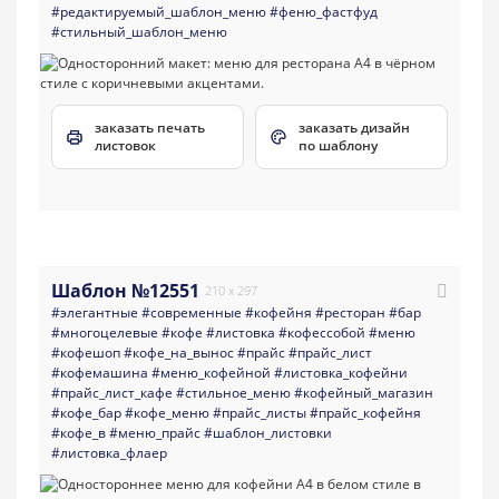
#редактируемый_шаблон_меню
#феню_фастфуд
#стильный_шаблон_меню
заказать печать
заказать дизайн
листовок
по шаблону
Шаблон №12551
210 x 297
#элегантные
#современные
#кофейня
#ресторан
#бар
#многоцелевые
#кофе
#листовка
#кофессобой
#меню
#кофешоп
#кофе_на_вынос
#прайс
#прайс_лист
#кофемашина
#меню_кофейной
#листовка_кофейни
#прайс_лист_кафе
#стильное_меню
#кофейный_магазин
#кофе_бар
#кофе_меню
#прайс_листы
#прайс_кофейня
#кофе_в
#меню_прайс
#шаблон_листовки
#листовка_флаер