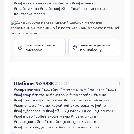
#кофейный_магазин
#кофе_бар
#кофе_меню
#прайс_листы
#прайс_кофейня
#шаблон_листовки
#листовка_флаер
заказать печать
заказать дизайн
листовок
по шаблону
Шаблон №23838
210 x 297
#современные
#кофейня
#минимализм
#напитки
#кофе
#кофевар
#светлые
#листовка
#кофессобой
#меню
#кофешоп
#кофе_на_вынос
#меню_напитков
#выбор
#меню_кафе
#меню_кофейной
#листовка_кофейни
#кофе_бесплатно
#кофейный_магазин
#меню_напитки
#кофе_бар
#coffee
#кофе_меню
#прайс_листы
#прайс_кофейня
#кофейня_карта_лояльности
#кофейня_кондитерская
#универсальное_меню