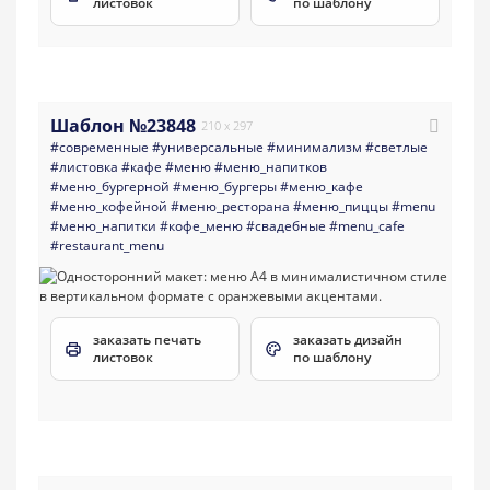
листовок
по шаблону
Шаблон №23848
210 x 297
#современные
#универсальные
#минимализм
#светлые
#листовка
#кафе
#меню
#меню_напитков
#меню_бургерной
#меню_бургеры
#меню_кафе
#меню_кофейной
#меню_ресторана
#меню_пиццы
#menu
#меню_напитки
#кофе_меню
#свадебные
#menu_cafe
#restaurant_menu
заказать печать
заказать дизайн
листовок
по шаблону