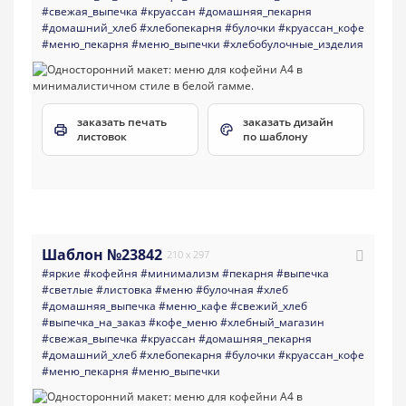
#свежая_выпечка
#круассан
#домашняя_пекарня
#домашний_хлеб
#хлебопекарня
#булочки
#круассан_кофе
#меню_пекарня
#меню_выпечки
#хлебобулочные_изделия
заказать печать
заказать дизайн
листовок
по шаблону
Шаблон №23842
210 x 297
#яркие
#кофейня
#минимализм
#пекарня
#выпечка
#светлые
#листовка
#меню
#булочная
#хлеб
#домашняя_выпечка
#меню_кафе
#свежий_хлеб
#выпечка_на_заказ
#кофе_меню
#хлебный_магазин
#свежая_выпечка
#круассан
#домашняя_пекарня
#домашний_хлеб
#хлебопекарня
#булочки
#круассан_кофе
#меню_пекарня
#меню_выпечки