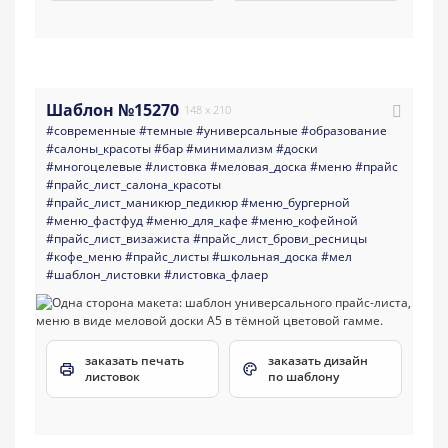
Шаблон №15270
148 x 210
#современные
#темные
#универсальные
#образование
#салоны_красоты
#бар
#минимализм
#доски
#многоцелевые
#листовка
#меловая_доска
#меню
#прайс
#прайс_лист_салона_красоты
#прайс_лист_маникюр_педикюр
#меню_бургерной
#меню_фастфуд
#меню_для_кафе
#меню_кофейной
#прайс_лист_визажиста
#прайс_лист_брови_ресницы
#кофе_меню
#прайс_листы
#школьная_доска
#мел
#шаблон_листовки
#листовка_флаер
заказать печать
заказать дизайн
листовок
по шаблону