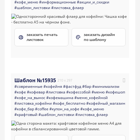
#кофе_меню
#информационные
#акции_и_скидки
#шаблон_листовки
#листовка_флаер
заказать печать
заказать дизайн
листовок
по шаблону
Шаблон №15935
210 x 297
#современные
#кофейня
#фастфуд
#бар
#минимализм
#кофе
#кофевар
#листовка
#кофессобой
#меню
#кофешоп
#кофе_на_вынос
#кофемашина
#меню_кофейной
#листовка_кофейни
#кофе_бесплатно
#кофейный_магазин
#кофе_бар
#coffee
#купон_на_кофе
#кофе_меню
#крафтовый
#шаблон_листовки
#листовка_флаер