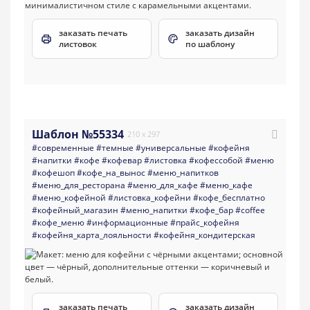
заказать печать
заказать дизайн
листовок
по шаблону
Шаблон №55334
210 x 297
#современные
#темные
#универсальные
#кофейня
#напитки
#кофе
#кофевар
#листовка
#кофессобой
#меню
#кофешоп
#кофе_на_вынос
#меню_напитков
#меню_для_ресторана
#меню_для_кафе
#меню_кафе
#меню_кофейной
#листовка_кофейни
#кофе_бесплатно
#кофейный_магазин
#меню_напитки
#кофе_бар
#coffee
#кофе_меню
#информационные
#прайс_кофейня
#кофейня_карта_лояльности
#кофейня_кондитерская
заказать печать
заказать дизайн