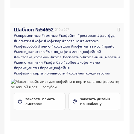
Шаблон №54652
210 x 297
#современные
#темные
#кофейня
#ресторан
#фастфуд
#напитки
#кофе
#кофевар
#светлые
#листовка
#кофессобой
#меню
#кофешоп
#кофе_на_вынос
#прайс
#меню_напитков
#меню_кафе
#меню_кофейной
#листовка_кофейни
#кофе_бесплатно
#кофейный_магазин
#меню_напитки
#кофе_бар
#coffee
#кофе_меню
#прайс_листы
#прайс_кофейня
#кофейня_карта_лояльности
#кофейня_кондитерская
заказать печать
заказать дизайн
листовок
по шаблону