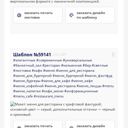
заказать печать
заказать дизайн
листовок
по шаблону
Шаблон №59141
210 x 297
#элегантные
#современные
#универсальные
#банкетный_зал
#ресторан
#кальянная
#бар
#светлые
#листовка
#кафе
#меню
#меню_для_ресторана
#меню_для_бургерной
#меню_бургерной
#меню_фастфуд
#меню_бургеры
#меню_для_кафе
#меню_кафе
#меню_кофейной
#меню_ресторана
#меню_пиццы
#menu
#меню_напитки
#кофе_меню
#информационные
#menu_cafe
#restaurant_menu
заказать печать
заказать дизайн