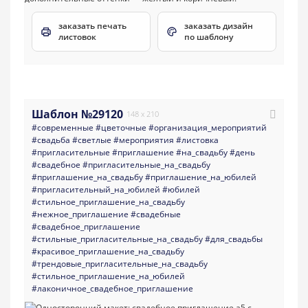
заказать печать
заказать дизайн
листовок
по шаблону
Шаблон №29120
148 x 210
#современные
#цветочные
#организация_мероприятий
#свадьба
#светлые
#мероприятия
#листовка
#пригласительные
#приглашение
#на_свадьбу
#день
#свадебное
#пригласительные_на_свадьбу
#приглашение_на_свадьбу
#приглашение_на_юбилей
#пригласительный_на_юбилей
#юбилей
#стильное_приглашение_на_свадьбу
#нежное_приглашение
#свадебные
#свадебное_приглашение
#стильные_пригласительные_на_свадьбу
#для_свадьбы
#красивое_приглашение_на_свадьбу
#трендовые_пригласительные_на_свадьбу
#стильное_приглашение_на_юбилей
#лаконичное_свадебное_приглашение