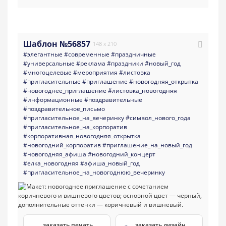
Шаблон №56857
148 x 210
#элегантные
#современные
#праздничные
#универсальные
#реклама
#праздники
#новый_год
#многоцелевые
#мероприятия
#листовка
#пригласительные
#приглашение
#новогодняя_открытка
#новогоднее_приглашение
#листовка_новогодняя
#информационные
#поздравительные
#поздравительное_письмо
#пригласительное_на_вечеринку
#символ_нового_года
#пригласительное_на_корпоратив
#корпоративная_новогодняя_открытка
#новогодний_корпоратив
#приглашение_на_новый_год
#новогодняя_афиша
#новогодний_концерт
#елка_новогодняя
#афиша_новый_год
#пригласительное_на_новогоднюю_вечеринку
заказать печать
заказать дизайн