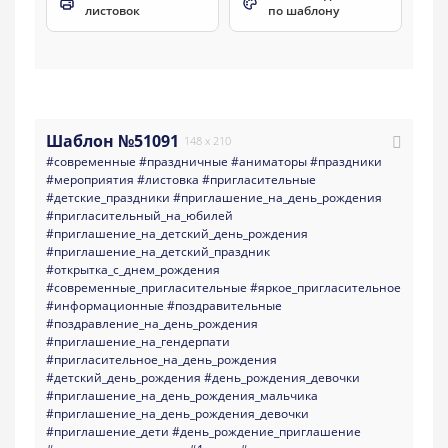
листовок
по шаблону
Шаблон №51091
148 x 210
#современные
#праздничные
#аниматоры
#праздники
#мероприятия
#листовка
#пригласительные
#детские_праздники
#приглашение_на_день_рождения
#пригласительный_на_юбилей
#приглашение_на_детский_день_рождения
#приглашение_на_детский_праздник
#открытка_с_днем_рождения
#современные_пригласительные
#яркое_пригласительное
#информационные
#поздравительные
#поздравление_на_день_рождения
#приглашение_на_гендерпати
#пригласительное_на_день_рождения
#детский_день_рождения
#день_рождения_девочки
#приглашение_на_день_рождения_мальчика
#приглашение_на_день_рождения_девочки
#приглашение_дети
#день_рождение_приглашение