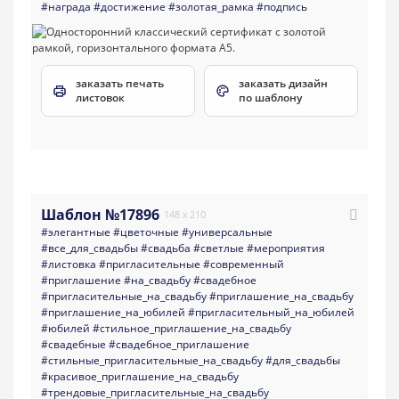
#награда
#достижение
#золотая_рамка
#подпись
заказать печать
заказать дизайн
листовок
по шаблону
Шаблон №17896
148 x 210
#элегантные
#цветочные
#универсальные
#все_для_свадьбы
#свадьба
#светлые
#мероприятия
#листовка
#пригласительные
#современный
#приглашение
#на_свадьбу
#свадебное
#пригласительные_на_свадьбу
#приглашение_на_свадьбу
#приглашение_на_юбилей
#пригласительный_на_юбилей
#юбилей
#стильное_приглашение_на_свадьбу
#свадебные
#свадебное_приглашение
#стильные_пригласительные_на_свадьбу
#для_свадьбы
#красивое_приглашение_на_свадьбу
#трендовые_пригласительные_на_свадьбу