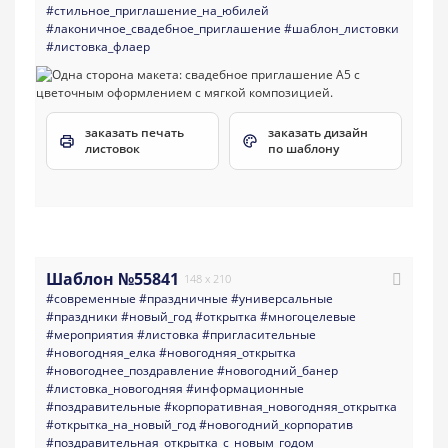
#стильное_приглашение_на_юбилей
#лаконичное_свадебное_приглашение
#шаблон_листовки
#листовка_флаер
заказать печать
заказать дизайн
листовок
по шаблону
Шаблон №55841
148 x 210
#современные
#праздничные
#универсальные
#праздники
#новый_год
#открытка
#многоцелевые
#мероприятия
#листовка
#пригласительные
#новогодняя_елка
#новогодняя_открытка
#новогоднее_поздравление
#новогодний_банер
#листовка_новогодняя
#информационные
#поздравительные
#корпоративная_новогодняя_открытка
#открытка_на_новый_год
#новогодний_корпоратив
#поздравительная_открытка_с_новым_годом