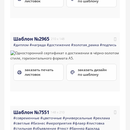
листовок
по шаблону
Шаблон №2965
210 x 148
#диплом
#награда
#достижение
#золотая_рамка
#подпись
заказать печать
заказать дизайн
листовок
по шаблону
Шаблон №7551
148 x 210
#современные
#цветочные
#универсальные
#реклама
#светлые
#бизнес
#мероприятия
#флаер
#листовка
#стильная
#объявление
#текст
#баннер
#доклад