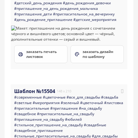
#детский_день_рождения
#день_рождения_девочки
#приглашение_на_день_рождения_мальчика
#приглашение_дети
#пригласительное_на_вечеринку
#день_рождение_приглашение
#детские_мероприятия
заказать печать
заказать дизайн
листовок
по шаблону
Шаблон №15504
148 x 210
#современные
#цветочные
#все_для_свадьбы
#свадьба
#светлые
#мероприятия
#зеленый
#цветочный
#листовка
#пригласительные
#приглашение
#на_свадьбу
#свадебное
#пригласительные_на_свадьбу
#приглашение_на_свадьбу
#юбилей
#стильное_приглашение_на_свадьбу
#свадебные
#свадебное_приглашение
#стильные_пригласительные_на_свадьбу
#для_свадьбы