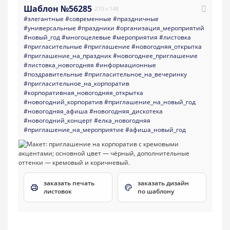
Шаблон №56285
210 x 148
#элегантные
#современные
#праздничные
#универсальные
#праздники
#организация_мероприятий
#новый_год
#многоцелевые
#мероприятия
#листовка
#пригласительные
#приглашение
#новогодняя_открытка
#приглашение_на_праздник
#новогоднее_приглашение
#листовка_новогодняя
#информационные
#поздравительные
#пригласительное_на_вечеринку
#пригласительное_на_корпоратив
#корпоративная_новогодняя_открытка
#новогодний_корпоратив
#приглашение_на_новый_год
#новогодняя_афиша
#новогодняя_дискотека
#новогодний_концерт
#елка_новогодняя
#приглашение_на_мероприятие
#афиша_новый_год
заказать печать
заказать дизайн
листовок
по шаблону