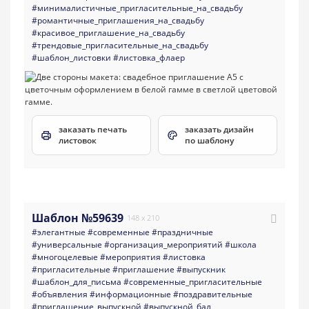
#минималистичные_пригласительные_на_свадьбу
#романтичные_приглашения_на_свадьбу
#красивое_приглашение_на_свадьбу
#трендовые_пригласительные_на_свадьбу
#шаблон_листовки
#листовка_флаер
заказать печать
заказать дизайн
листовок
по шаблону
Шаблон №59639
148 x 210
#элегантные
#современные
#праздничные
#универсальные
#организация_мероприятий
#школа
#многоцелевые
#мероприятия
#листовка
#пригласительные
#приглашение
#выпускник
#шаблон_для_письма
#современные_пригласительные
#объявления
#информационные
#поздравительные
#приглашение_выпускной
#выпускной_бал