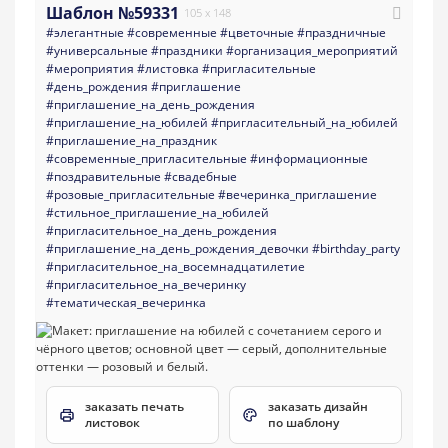
Шаблон №59331
105 x 148
#элегантные
#современные
#цветочные
#праздничные
#универсальные
#праздники
#организация_мероприятий
#мероприятия
#листовка
#пригласительные
#день_рождения
#приглашение
#приглашение_на_день_рождения
#приглашение_на_юбилей
#пригласительный_на_юбилей
#приглашение_на_праздник
#современные_пригласительные
#информационные
#поздравительные
#свадебные
#розовые_пригласительные
#вечеринка_приглашение
#стильное_приглашение_на_юбилей
#пригласительное_на_день_рождения
#приглашение_на_день_рождения_девочки
#birthday_party
#пригласительное_на_восемнадцатилетие
#пригласительное_на_вечеринку
#тематическая_вечеринка
заказать печать
заказать дизайн
листовок
по шаблону