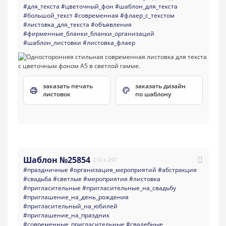
#для_текста
#цветочный_фон
#шаблон_для_текста
#большой_текст
#современная
#флаер_с_текстом
#листовка_для_текста
#объявления
#фирменные_бланки_бланки_организаций
#шаблон_листовки
#листовка_флаер
заказать печать
заказать дизайн
листовок
по шаблону
Шаблон №25854
210 x 297
#праздничные
#организация_мероприятий
#абстракция
#свадьба
#светлые
#мероприятия
#листовка
#пригласительные
#пригласительные_на_свадьбу
#приглашение_на_день_рождения
#пригласительный_на_юбилей
#приглашение_на_праздник
#современные_пригласительные
#свадебные