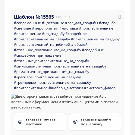
Шаблон №15565
148 x 210
#современные
#цветочные
#все_для_свадьбы
#свадьба
#светлые
#мероприятия
#листовка
#пригласительные
#приглашение
#на_свадьбу
#свадебное
#пригласительные_на_свадьбу
#приглашение_на_свадьбу
#пригласительный_на_юбилей
#юбилей
#стильное_приглашение_на_свадьбу
#свадебные
#свадебное_приглашение
#стильные_пригласительные_на_свадьбу
#минималистичные_пригласительные_на_свадьбу
#романтичные_приглашения_на_свадьбу
#красивое_приглашение_на_свадьбу
#трендовые_пригласительные_на_свадьбу
#пригласительное
#шаблон_листовки
#листовка_флаер
заказать печать
заказать дизайн
листовок
по шаблону