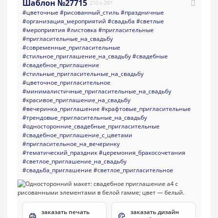
Шаблон №27715
210 x 297
#цветочные
#рисованный_стиль
#праздничные
#организация_мероприятий
#свадьба
#светлые
#мероприятия
#листовка
#пригласительные
#пригласительные_на_свадьбу
#современные_пригласительные
#стильное_приглашение_на_свадьбу
#свадебные
#свадебное_приглашение
#стильные_пригласительные_на_свадьбу
#цветочное_пригласительное
#минималистичные_пригласительные_на_свадьбу
#красивое_приглашение_на_свадьбу
#вечеринка_приглашение
#крафтовые_пригласительные
#трендовые_пригласительные_на_свадьбу
#односторонние_свадебные_пригласительные
#свадебное_приглашение_с_цветами
#пригласительное_на_вечеринку
#тематический_праздник
#церемония_бракосочетания
#светлое_приглашение_на_свадьбу
#свадьба_приглашение
#светлое_пригласительное
заказать печать
заказать дизайн