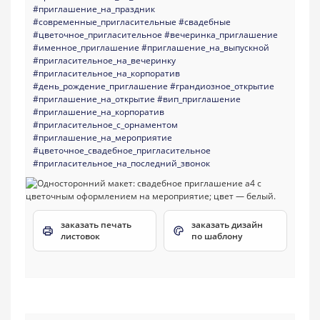
#приглашение_на_праздник
#современные_пригласительные
#свадебные
#цветочное_пригласительное
#вечеринка_приглашение
#именное_приглашение
#приглашение_на_выпускной
#пригласительное_на_вечеринку
#пригласительное_на_корпоратив
#день_рождение_приглашение
#грандиозное_открытие
#приглашение_на_открытие
#вип_приглашение
#приглашение_на_корпоратив
#пригласительное_с_орнаментом
#приглашение_на_мероприятие
#цветочное_свадебное_пригласительное
#пригласительное_на_последний_звонок
заказать печать
заказать дизайн
листовок
по шаблону