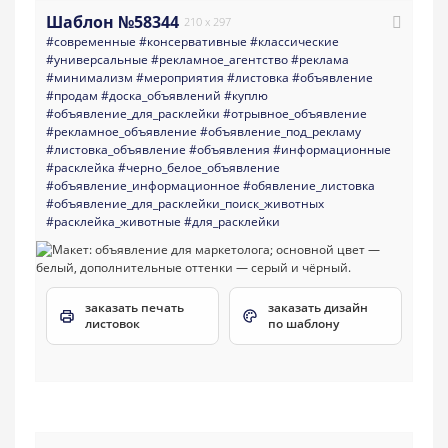
Шаблон №58344
210 x 297
#современные
#консервативные
#классические
#универсальные
#рекламное_агентство
#реклама
#минимализм
#мероприятия
#листовка
#объявление
#продам
#доска_объявлений
#куплю
#объявление_для_расклейки
#отрывное_объявление
#рекламное_объявление
#объявление_под_рекламу
#листовка_объявление
#объявления
#информационные
#расклейка
#черно_белое_объявление
#объявление_информационное
#обявление_листовка
#объявление_для_расклейки_поиск_животных
#расклейка_животные
#для_расклейки
заказать печать
заказать дизайн
листовок
по шаблону