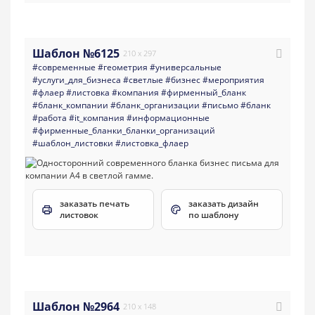
Шаблон №6125
210 x 297
#современные
#геометрия
#универсальные
#услуги_для_бизнеса
#светлые
#бизнес
#мероприятия
#флаер
#листовка
#компания
#фирменный_бланк
#бланк_компании
#бланк_организации
#письмо
#бланк
#работа
#it_компания
#информационные
#фирменные_бланки_бланки_организаций
#шаблон_листовки
#листовка_флаер
заказать печать
заказать дизайн
листовок
по шаблону
Шаблон №2964
210 x 148