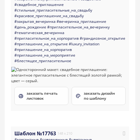
#свадебное_приглашение
#стильные_пригласительные_на_свадьбу
#красивое_приглашение_на_свадьбу
#закрытая_вечеринка
#вечеринка_приглашение
#день_рождение
#пригласительное_на_вечеринку
#тематическая_вечеринка
#пригласительное_на_корпоратив
#грандиозное_открытие
#приглашение_на_открытие
#luxury_invitation
#приглашение_на_корпоратив
#приглашение_на_мероприятие
#блестящее_пригласительное
заказать печать
заказать дизайн
листовок
по шаблону
Шаблон №17763
148 x 210
#элегантные
#современные
#цветочные