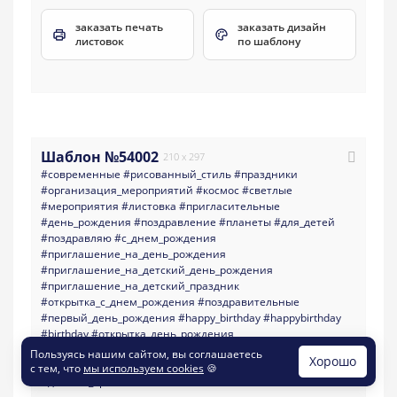
заказать печать
заказать дизайн
листовок
по шаблону
Шаблон №54002
210 x 297
#современные
#рисованный_стиль
#праздники
#организация_мероприятий
#космос
#светлые
#мероприятия
#листовка
#пригласительные
#день_рождения
#поздравление
#планеты
#для_детей
#поздравляю
#с_днем_рождения
#приглашение_на_день_рождения
#приглашение_на_детский_день_рождения
#приглашение_на_детский_праздник
#открытка_с_днем_рождения
#поздравительные
#первый_день_рождения
#happy_birthday
#happybirthday
#birthday
#открытка_день_рождения
#поздравление_на_день_рождения
Пользуясь нашим сайтом, вы соглашаетесь
Хорошо
#день_рождения_мальчика
#детский_праздник
с тем, что
мы используем cookies
🍪
#детское_приглашение