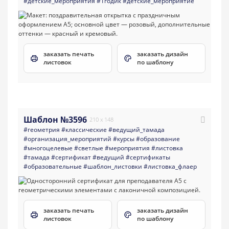
#детские_мероприятия
#1годик
#детские_мероприятие
заказать печать
заказать дизайн
листовок
по шаблону
Шаблон №3596
210 x 148
#геометрия
#классические
#ведущий_тамада
#организация_мероприятий
#курсы
#образование
#многоцелевые
#светлые
#мероприятия
#листовка
#тамада
#сертификат
#ведущий
#сертификаты
#образовательные
#шаблон_листовки
#листовка_флаер
заказать печать
заказать дизайн
листовок
по шаблону