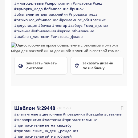
#многоцелевые
#мероприятия
#листовка
#мед
#ярмарка_меда
#объявление
#рынок
#объявление_для_расклейки
#продажа_меда
#отрывное_объявление
#рекламное_объявление
#дегустация
#бочка
#нектар
#забрус
#мед_в_сотах
#пыльца
#объявления
#яркое_объявление
#шаблон_листовки
#листовка_флаер
заказать печать
заказать дизайн
листовок
по шаблону
Шаблон №29448
210 x 297
#элегантные
#цветочные
#праздники
#свадьба
#светлые
#мероприятия
#листовка
#пригласительные
#пригласительные_на_свадьбу
#приглашение_на_день_рождения
#пригласительный_на_юбилей