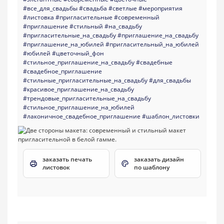
#все_для_свадьбы
#свадьба
#светлые
#мероприятия
#листовка
#пригласительные
#современный
#приглашение
#стильный
#на_свадьбу
#пригласительные_на_свадьбу
#приглашение_на_свадьбу
#приглашение_на_юбилей
#пригласительный_на_юбилей
#юбилей
#цветочный_фон
#стильное_приглашение_на_свадьбу
#свадебные
#свадебное_приглашение
#стильные_пригласительные_на_свадьбу
#для_свадьбы
#красивое_приглашение_на_свадьбу
#трендовые_пригласительные_на_свадьбу
#стильное_приглашение_на_юбилей
#лаконичное_свадебное_приглашение
#шаблон_листовки
заказать печать
заказать дизайн
листовок
по шаблону