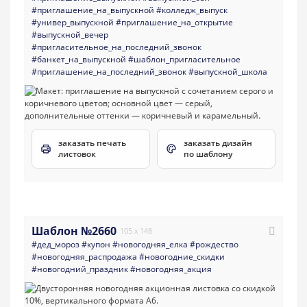
#приглашение_на_выпускной
#колледж_выпуск
#универ_выпускной
#приглашение_на_открытие
#выпускной_вечер
#пригласительное_на_последний_звонок
#банкет_на_выпускной
#шаблон_пригласительное
#приглашение_на_последний_звонок
#выпускной_школа
заказать печать
заказать дизайн
листовок
по шаблону
Шаблон №2660
105 x 148
#дед_мороз
#купон
#новогодняя_елка
#рождество
#новогодняя_распродажа
#новогодние_скидки
#новогодний_праздник
#новогодняя_акция