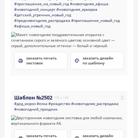
#приглашение_на_новый_год
#новогодняя_афиша
#новогодний_концерт
#новогодняя_ярмарка
#детский_утренник_новый_год
#предновогодняя_распродажа
#приглашение_новый_год
#афиша_новый_год
заказать печать
заказать дизайн
листовок
по шаблону
Шаблон №2502
105 x 148
#дед_мороз
#елка
#рождество
#новогодняя_распродажа
#новогодний_праздник
заказать печать
заказать дизайн