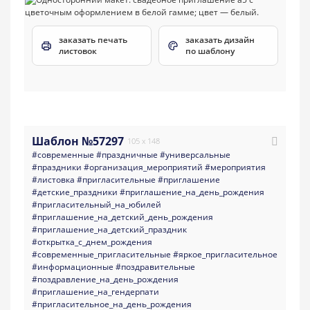
заказать печать
заказать дизайн
листовок
по шаблону
Шаблон №57297
105 x 148
#современные
#праздничные
#универсальные
#праздники
#организация_мероприятий
#мероприятия
#листовка
#пригласительные
#приглашение
#детские_праздники
#приглашение_на_день_рождения
#пригласительный_на_юбилей
#приглашение_на_детский_день_рождения
#приглашение_на_детский_праздник
#открытка_с_днем_рождения
#современные_пригласительные
#яркое_пригласительное
#информационные
#поздравительные
#поздравление_на_день_рождения
#приглашение_на_гендерпати
#пригласительное_на_день_рождения