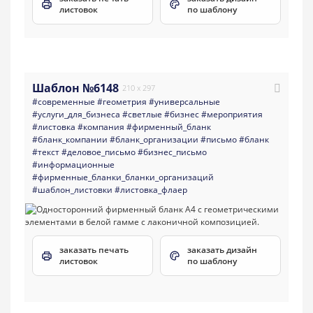
листовок
по шаблону
Шаблон №6148
210 x 297
#современные
#геометрия
#универсальные
#услуги_для_бизнеса
#светлые
#бизнес
#мероприятия
#листовка
#компания
#фирменный_бланк
#бланк_компании
#бланк_организации
#письмо
#бланк
#текст
#деловое_письмо
#бизнес_письмо
#информационные
#фирменные_бланки_бланки_организаций
#шаблон_листовки
#листовка_флаер
заказать печать
заказать дизайн
листовок
по шаблону