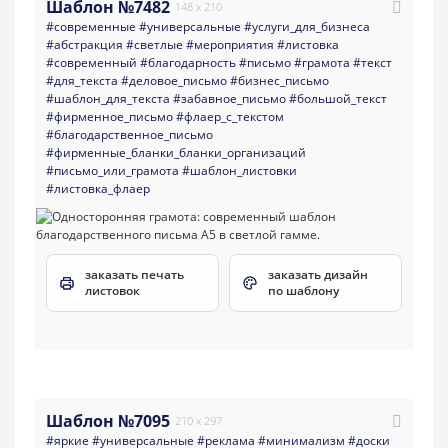
Шаблон №7482
148 x 210
#современные
#универсальные
#услуги_для_бизнеса
#абстракция
#светлые
#мероприятия
#листовка
#современный
#благодарность
#письмо
#грамота
#текст
#для_текста
#деловое_письмо
#бизнес_письмо
#шаблон_для_текста
#забавное_письмо
#большой_текст
#фирменное_письмо
#флаер_с_текстом
#благодарственное_письмо
#фирменные_бланки_бланки_организаций
#письмо_или_грамота
#шаблон_листовки
#листовка_флаер
заказать печать
заказать дизайн
листовок
по шаблону
Шаблон №7095
210 x 297
#яркие
#универсальные
#реклама
#минимализм
#доски