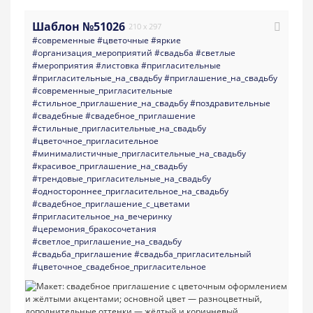
Шаблон №51026
210 x 297
#современные
#цветочные
#яркие
#организация_мероприятий
#свадьба
#светлые
#мероприятия
#листовка
#пригласительные
#пригласительные_на_свадьбу
#приглашение_на_свадьбу
#современные_пригласительные
#стильное_приглашение_на_свадьбу
#поздравительные
#свадебные
#свадебное_приглашение
#стильные_пригласительные_на_свадьбу
#цветочное_пригласительное
#минималистичные_пригласительные_на_свадьбу
#красивое_приглашение_на_свадьбу
#трендовые_пригласительные_на_свадьбу
#одностороннее_пригласительное_на_свадьбу
#свадебное_приглашение_с_цветами
#пригласительное_на_вечеринку
#церемония_бракосочетания
#светлое_приглашение_на_свадьбу
#свадьба_приглашение
#свадьба_пригласительный
#цветочное_свадебное_пригласительное