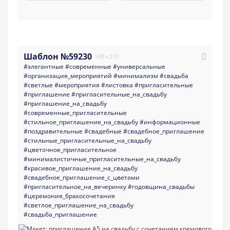
Шаблон №59230
148 x 210
#элегантные
#современные
#универсальные
#организация_мероприятий
#минимализм
#свадьба
#светлые
#мероприятия
#листовка
#пригласительные
#приглашение
#пригласительные_на_свадьбу
#приглашение_на_свадьбу
#современные_пригласительные
#стильное_приглашение_на_свадьбу
#информационные
#поздравительные
#свадебные
#свадебное_приглашение
#стильные_пригласительные_на_свадьбу
#цветочное_пригласительное
#минималистичные_пригласительные_на_свадьбу
#красивое_приглашение_на_свадьбу
#свадебное_приглашение_с_цветами
#пригласительное_на_вечеринку
#годовщина_свадьбы
#церемония_бракосочетания
#светлое_приглашение_на_свадьбу
#свадьба_приглашение