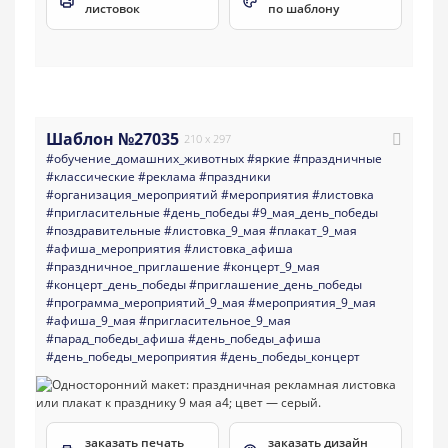
листовок
по шаблону
Шаблон №27035
210 x 297
#обучение_домашних_животных
#яркие
#праздничные
#классические
#реклама
#праздники
#организация_мероприятий
#мероприятия
#листовка
#пригласительные
#день_победы
#9_мая_день_победы
#поздравительные
#листовка_9_мая
#плакат_9_мая
#афиша_мероприятия
#листовка_афиша
#праздничное_приглашение
#концерт_9_мая
#концерт_день_победы
#приглашение_день_победы
#программа_мероприятий_9_мая
#мероприятия_9_мая
#афиша_9_мая
#пригласительное_9_мая
#парад_победы_афиша
#день_победы_афиша
#день_победы_мероприятия
#день_победы_концерт
заказать печать
заказать дизайн