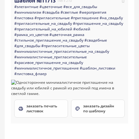
Шаблон №11713
148 x 210
#элегантные
#цветочные
#все_для_свадьбы
#минимализм
#свадьба
#светлые
#мероприятия
#листовка
#пригласительные
#приглашение
#на_свадьбу
#пригласительные_на_свадьбу
#приглашение_на_свадьбу
#пригласительный_на_юбилей
#юбилей
#рамка_из_цветов
#цветочная_рамка
#стильное_приглашение_на_свадьбу
#свадебные
#для_свадьбы
#пригласительные_цветы
#минималистичные_пригласительные_на_свадьбу
#минималистичные_пригласительные
#красивое_приглашение_на_свадьбу
#минималистичное_приглашение
#шаблон_листовки
#листовка_флаер
заказать печать
заказать дизайн
листовок
по шаблону