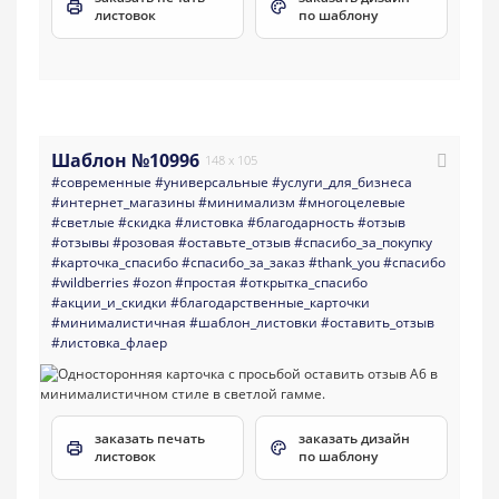
листовок
по шаблону
Шаблон №10996
148 x 105
#современные
#универсальные
#услуги_для_бизнеса
#интернет_магазины
#минимализм
#многоцелевые
#светлые
#скидка
#листовка
#благодарность
#отзыв
#отзывы
#розовая
#оставьте_отзыв
#спасибо_за_покупку
#карточка_спасибо
#спасибо_за_заказ
#thank_you
#спасибо
#wildberries
#ozon
#простая
#открытка_спасибо
#акции_и_скидки
#благодарственные_карточки
#минималистичная
#шаблон_листовки
#оставить_отзыв
#листовка_флаер
заказать печать
заказать дизайн
листовок
по шаблону