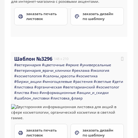
заказать печать
заказать дизайн
листовок
по шаблону
Шаблон №3296
148 x 210
#ветеринария
#цветочные
#яркие
#универсальные
#ветеринария_врачи_клиники
#реклама
#экология
#косметология
#салоны_красоты
#косметика
#биржи_акции
#многоцелевые
#растения
#светлые
#дети
#листовка
#органическая
#вегетарианский
#косметолог
#листва
#эко
#информационные
#акции_и_скидки
#шаблон_листовки
#листовка_флаер
заказать печать
заказать дизайн
листовок
по шаблону