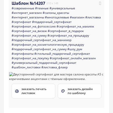
Шаблон №14207
210 x 148
#современные
#темные
#универсальные
#интернет_магазин
#салоны_красоты
#интернет_магазины
#многоцелевые
#магазин
#листовка
#сертификат
#подарочный_сертификат
#сертификат_на_фотосессию
#сертификат_на_макияж
#сертификат_на_визаж
#сертификат_в_подарок
#сертификат_на_сумму
#сертификат_на_процедуру
#подарочный_сертификат_на_маникюр
#сертификат_на_косметологическую_процедуру
#подарочный_сертификат_на_сумму
#шоу_рум
#сертификаты
#стильный_подарочный_сертификат
#сертификат_на_покупку
#сертификат_онлайн_магахин
#универсальный_подарочный_сертификат
#шаблон_листовки
#листовка_флаер
заказать печать
заказать дизайн
листовок
по шаблону