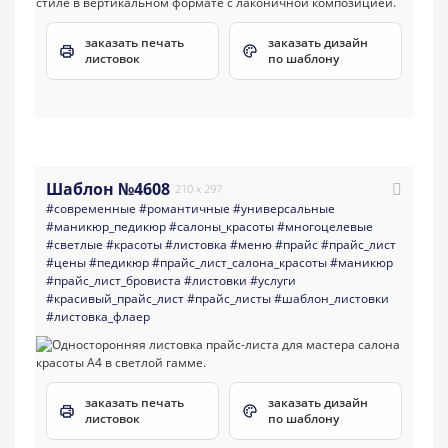
заказать печать
заказать дизайн
листовок
по шаблону
Шаблон №4608
210 x 297
#современные
#романтичные
#универсальные
#маникюр_педикюр
#салоны_красоты
#многоцелевые
#светлые
#красоты
#листовка
#меню
#прайс
#прайс_лист
#цены
#педикюр
#прайс_лист_салона_красоты
#маникюр
#прайс_лист_бровиста
#листовки
#услуги
#красивый_прайс_лист
#прайс_листы
#шаблон_листовки
#листовка_флаер
заказать печать
заказать дизайн
листовок
по шаблону