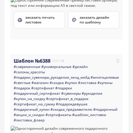
заказать печать
заказать дизайн
листовок
по шаблону
Шаблон №6388
210 x 98
#современные
#универсальные
#дизайн
#салоны_красоты
#подарки_сувениры_рукоделие_хенд_мейд
#многоцелевые
#светлые
#магазин
#скидка
#купон
#листовка
#купоны
#подарок
#сертификат
#подарки
#подарочный_сертификат
#сувениры
#рукоделие
#купон_на_скидку
#сертификат_в_подарок
#сертификат_на_сумму
#подарокдевушке
#подарочный_купон
#скидка_предъявителю
#подарочный
#акции_и_скидки
#сертификаты
#шаблон_листовки
#листовка_флаер