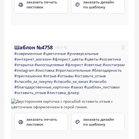
заказать печать
заказать дизайн
листовок
по шаблону
Шаблон №4758
100 x 70
#современные
#цветочные
#универсальные
#интернет_магазин
#флорист_цветы
#цветы
#косметика
#открытка
#многоцелевые
#флорист
#светлые
#инстаграм
#instagram
#листовка
#пригласительные
#благодарность
#приглашение
#отзыв
#отзывы
#оставьте_отзыв
#спасибо_за_покупку
#спасибо_за_заказ
#спасибо
#благодарственные_карточки
#заказ
#шаблон_листовки
#оставить_отзыв
#листовка_флаер
заказать печать
заказать дизайн
листовок
по шаблону