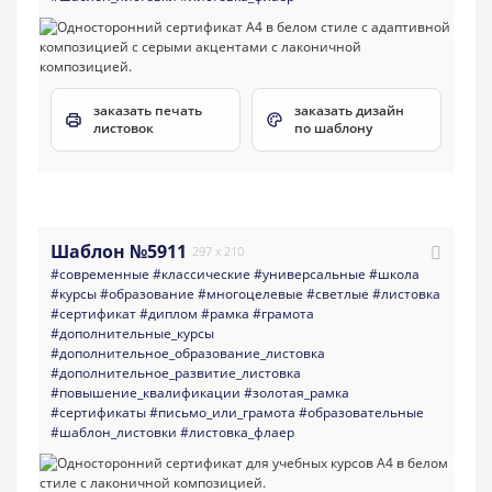
заказать печать
заказать дизайн
листовок
по шаблону
Шаблон №5911
297 x 210
#современные
#классические
#универсальные
#школа
#курсы
#образование
#многоцелевые
#светлые
#листовка
#сертификат
#диплом
#рамка
#грамота
#дополнительные_курсы
#дополнительное_образование_листовка
#дополнительное_развитие_листовка
#повышение_квалификации
#золотая_рамка
#сертификаты
#письмо_или_грамота
#образовательные
#шаблон_листовки
#листовка_флаер