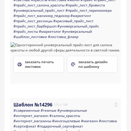
#прайс_лист_салона_красоты
#прайс_лист_бровиста
#универсальный_прайс_лист
#прайс_лист_парикмахера
#прайс_лист_маникюр_педикюр
#маркетинг
#прайс_лист_ресницы
#красивый_прайс_лист
#прайс_лист_барбершоп
#универсальный_прайс
#прайс_листы
#маркетолог
#универсальный
#шаблон_листовки
#листовка_флаер
заказать печать
заказать дизайн
листовок
по шаблону
Шаблон №14296
210 x 148
#современные
#темные
#универсальные
#интернет_магазин
#салоны_красоты
#интернет_магазины
#многоцелевые
#магазин
#листовка
#сертификат
#подарочный_сертификат