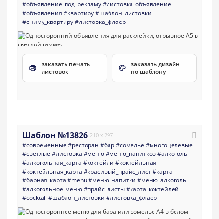
#объявление_под_рекламу
#листовка_объявление
#объявления
#квартиру
#шаблон_листовки
#сниму_квартиру
#листовка_флаер
заказать печать
заказать дизайн
листовок
по шаблону
Шаблон №13826
210 x 297
#современные
#ресторан
#бар
#сомелье
#многоцелевые
#светлые
#листовка
#меню
#меню_напитков
#алкоголь
#алкогольная_карта
#коктейли
#коктейльная
#коктейльная_карта
#красивый_прайс_лист
#карта
#барная_карта
#menu
#меню_напитки
#меню_алкоголь
#алкогольное_меню
#прайс_листы
#карта_коктейлей
#cocktail
#шаблон_листовки
#листовка_флаер