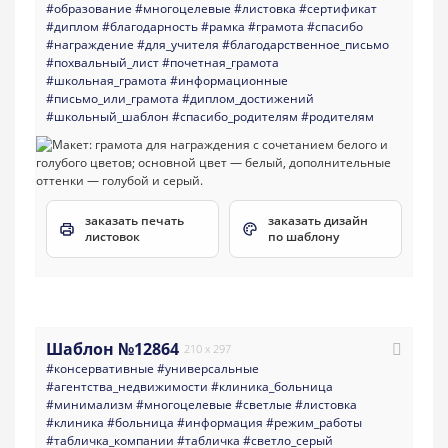
#образование
#многоцелевые
#листовка
#сертификат
#диплом
#благодарность
#рамка
#грамота
#спасибо
#награждение
#для_учителя
#благодарственное_письмо
#похвальный_лист
#почетная_грамота
#школьная_грамота
#информационные
#письмо_или_грамота
#диплом_достижений
#школьный_шаблон
#спасибо_родителям
#родителям
заказать печать
заказать дизайн
листовок
по шаблону
Шаблон №12864
210 x 297
#консервативные
#универсальные
#агентства_недвижимости
#клиника_больница
#минимализм
#многоцелевые
#светлые
#листовка
#клиника
#больница
#информация
#режим_работы
#табличка_компании
#табличка
#светло_серый