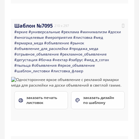
Шаблон №7095
210 x 297
#яркие
#универсальные
#реклама
#минимализм
#доски
#многоцелевые
#мероприятия
#листовка
#мед
#ярмарка_меда
#объявление
#рынок
#объявление_для_расклейки
#продажа_меда
#отрывное_объявление
#рекламное_объявление
#дегустация
#бочка
#нектар
#забрус
#мед_в_сотах
#пыльца
#объявления
#яркое_объявление
#шаблон_листовки
#листовка_флаер
заказать печать
заказать дизайн
листовок
по шаблону