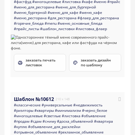
#фастфуд
#многоцелевые
#листовка
#кафе
#меню
#прайс
#меню_для_ресторана
#меню_для_бургерной
#меню_бургерной
#меню_для_кафе
#меню_кафе
#меню_ресторана
#для_ресторана
#флаер_для_ресторана
#горячие_блюда
#menu
#меню_основные_блюда
#прайс_листы
#шаблон_листовки
#листовка_флаер
заказать печать
заказать дизайн
листовок
по шаблону
Шаблон №10612
210 x 148
#классические
#универсальные
#недвижимость
#риэлторы
#квартиры
#минимализм
#черно_белое
#многоцелевые
#светлые
#листовка
#объявление
#продам
#сдам
#сниму
#доска_объявлений
#квартира
#куплю
#объявление_для_расклейки
#отрывное_объявление
#рекламное_объявление