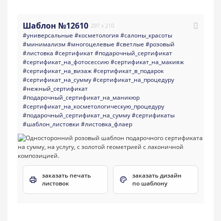
Шаблон №12610
297 x 210
#универсальные
#косметология
#салоны_красоты
#минимализм
#многоцелевые
#светлые
#розовый
#листовка
#сертификат
#подарочный_сертификат
#сертификат_на_фотосессию
#сертификат_на_макияж
#сертификат_на_визаж
#сертификат_в_подарок
#сертификат_на_сумму
#сертификат_на_процедуру
#нежный_сертификат
#подарочный_сертификат_на_маникюр
#сертификат_на_косметологическую_процедуру
#подарочный_сертификат_на_сумму
#сертификаты
#шаблон_листовки
#листовка_флаер
заказать печать
заказать дизайн
листовок
по шаблону