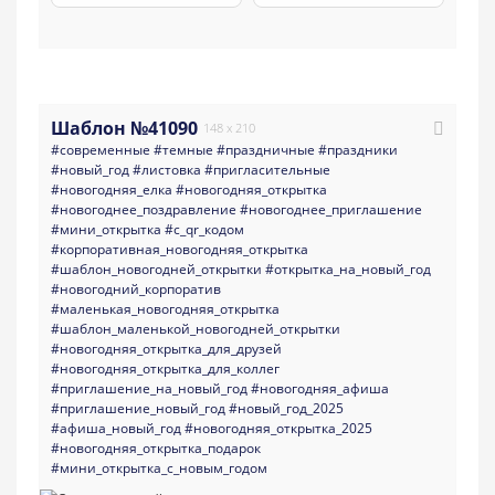
Шаблон №41090
148 x 210
#современные
#темные
#праздничные
#праздники
#новый_год
#листовка
#пригласительные
#новогодняя_елка
#новогодняя_открытка
#новогоднее_поздравление
#новогоднее_приглашение
#мини_открытка
#с_qr_кодом
#корпоративная_новогодняя_открытка
#шаблон_новогодней_открытки
#открытка_на_новый_год
#новогодний_корпоратив
#маленькая_новогодняя_открытка
#шаблон_маленькой_новогодней_открытки
#новогодняя_открытка_для_друзей
#новогодняя_открытка_для_коллег
#приглашение_на_новый_год
#новогодняя_афиша
#приглашение_новый_год
#новый_год_2025
#афиша_новый_год
#новогодняя_открытка_2025
#новогодняя_открытка_подарок
#мини_открытка_с_новым_годом