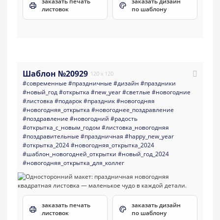
заказать печать
заказать дизайн
листовок
по шаблону
Шаблон №20929
120 x 120
#современные
#праздничные
#дизайн
#праздники
#новый_год
#открытка
#new_year
#светлые
#новогодние
#листовка
#подарок
#праздник
#новогодняя
#новогодняя_открытка
#новогоднее_поздравление
#поздравление
#новогодний
#радость
#открытка_с_новым_годом
#листовка_новогодняя
#поздравительные
#праздничная
#happy_new_year
#открытка_2024
#новогодняя_открытка_2024
#шаблон_новогодней_открытки
#новый_год_2024
#новогодняя_открытка_для_коллег
заказать печать
заказать дизайн
листовок
по шаблону