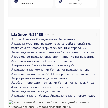
листовок
по шаблону
Шаблон №21188
210 x 297
#яркие
#темные
#праздничные
#праздники
#подарки_сувениры_рукоделие_хенд_мейд
#новый_год
#открытка
#листовка
#пригласительные
#праздник
#новогодняя_елка
#приглашение
#новогодняя_открытка
#новогоднее_поздравление
#приглашение_на_праздник
#листовка_новогодняя
#поздравительные
#фирменные_бланки_бланки_организаций
#поздравление_компании
#открытка_поздравительная
#новогодняя_открытка_2024
#поздравление_от_компании
#корпоративная_новогодняя_открытка
#шаблон_новогодней_открытки
#открытка_на_новый_год
#открытка_с_новым_годом_от_директора
#новогодняя_открытка_для_коллег
#поздравление_от_бренда
#поздравление_с_новым_годом