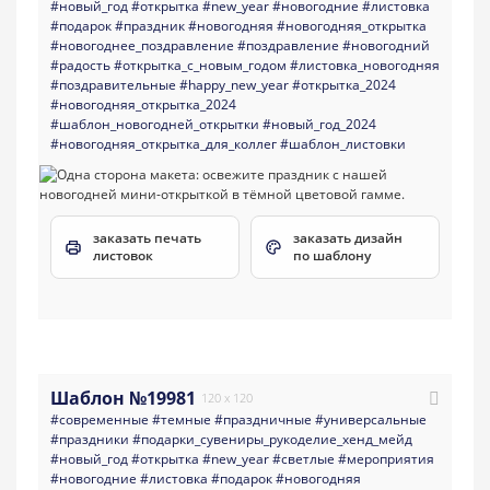
#новый_год
#открытка
#new_year
#новогодние
#листовка
#подарок
#праздник
#новогодняя
#новогодняя_открытка
#новогоднее_поздравление
#поздравление
#новогодний
#радость
#открытка_с_новым_годом
#листовка_новогодняя
#поздравительные
#happy_new_year
#открытка_2024
#новогодняя_открытка_2024
#шаблон_новогодней_открытки
#новый_год_2024
#новогодняя_открытка_для_коллег
#шаблон_листовки
заказать печать
заказать дизайн
листовок
по шаблону
Шаблон №19981
120 x 120
#современные
#темные
#праздничные
#универсальные
#праздники
#подарки_сувениры_рукоделие_хенд_мейд
#новый_год
#открытка
#new_year
#светлые
#мероприятия
#новогодние
#листовка
#подарок
#новогодняя