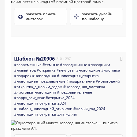
заказать печать
заказать дизайн
листовок
по шаблону
Шаблон №20906
210 x 297
#современные
#темные
#праздничные
#праздники
#новый_год
#открытка
#new_year
#новогодние
#листовка
#подарок
#новогодняя
#новогодняя_открытка
#новогоднее_поздравление
#поздравление
#новогодний
#открытка_с_новым_годом
#новогодняя_листовка
#листовка_новогодняя
#поздравительные
#happy_new_year
#открытка_2024
#новогодняя_открытка_2024
#шаблон_новогодней_открытки
#новый_год_2024
#новогодняя_открытка_для_коллег