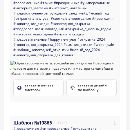
#современные
#яркие
#праздничные
#универсальные
#интернет_магазин
#интернет_магазины
#подарки_сувениры_рукоделие_хенд_мейд
#новый_год
#открытка
#new_year
#светлые
#новогодние
#новогодняя
#новогодние_скидки
#новогодняя_открытка
#поздравление
#новогодний
#открытка_с_новым_годом
#листовка_новогодняя
#акции_и_скидки
#поздравительные
#happy_new_year
#открытка_2024
#новогодняя_открытка_2024
#зимние_скидки
#winter_sale
#шаблон_новогодней_открытки
#новый_год_2024
#новогодняя_открытка_для_коллег
заказать печать
заказать дизайн
листовок
по шаблону
Шаблон №19865
210 x 297
#праздничные
#универсальные
#руководитель