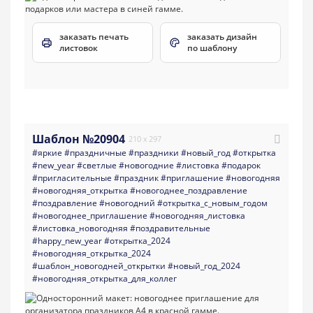
заказать печать
заказать дизайн
листовок
по шаблону
Шаблон №20904
210 x 297
#яркие
#праздничные
#праздники
#новый_год
#открытка
#new_year
#светлые
#новогодние
#листовка
#подарок
#пригласительные
#праздник
#приглашение
#новогодняя
#новогодняя_открытка
#новогоднее_поздравление
#поздравление
#новогодний
#открытка_с_новым_годом
#новогоднее_приглашение
#новогодняя_листовка
#листовка_новогодняя
#поздравительные
#happy_new_year
#открытка_2024
#новогодняя_открытка_2024
#шаблон_новогодней_открытки
#новый_год_2024
#новогодняя_открытка_для_коллег