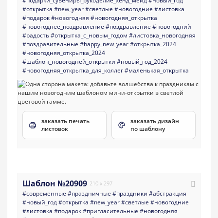
#подарки_сувениры_рукоделие_хенд_мейд
#новый_год
#открытка
#new_year
#светлые
#новогодние
#листовка
#подарок
#новогодняя
#новогодняя_открытка
#новогоднее_поздравление
#поздравление
#новогодний
#радость
#открытка_с_новым_годом
#листовка_новогодняя
#поздравительные
#happy_new_year
#открытка_2024
#новогодняя_открытка_2024
#шаблон_новогодней_открытки
#новый_год_2024
#новогодняя_открытка_для_коллег
#маленькая_открытка
заказать печать
заказать дизайн
листовок
по шаблону
Шаблон №20909
210 x 297
#современные
#праздничные
#праздники
#абстракция
#новый_год
#открытка
#new_year
#светлые
#новогодние
#листовка
#подарок
#пригласительные
#новогодняя