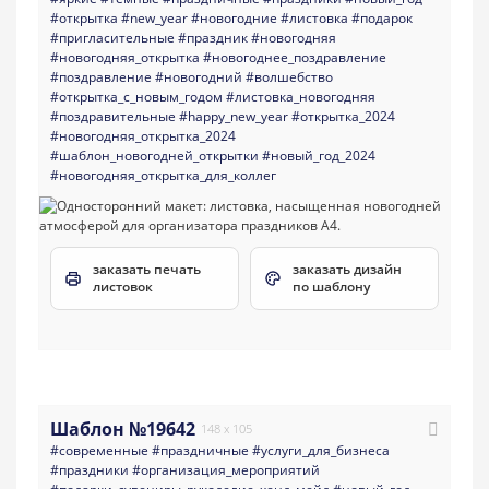
#открытка
#new_year
#новогодние
#листовка
#подарок
#пригласительные
#праздник
#новогодняя
#новогодняя_открытка
#новогоднее_поздравление
#поздравление
#новогодний
#волшебство
#открытка_с_новым_годом
#листовка_новогодняя
#поздравительные
#happy_new_year
#открытка_2024
#новогодняя_открытка_2024
#шаблон_новогодней_открытки
#новый_год_2024
#новогодняя_открытка_для_коллег
заказать печать
заказать дизайн
листовок
по шаблону
Шаблон №19642
148 x 105
#современные
#праздничные
#услуги_для_бизнеса
#праздники
#организация_мероприятий