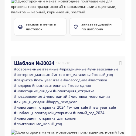
заказать печать
заказать дизайн
листовок
по шаблону
Шаблон №20034
148 x 210
#современные
#темные
#праздничные
#универсальные
#интернет_магазин
#интернет_магазины
#новый_год
#открытка
#new_year
#sale
#новогодние
#листовка
#подарок
#пригласительные
#новогодняя
#новогодние_скидки
#новогодняя_открытка
#поздравление
#новогодний
#листовка_новогодняя
#акции_и_скидки
#happy_new_year
#новогодняя_открытка_2024
#winter_sale
#new_year_sale
#шаблон_новогодней_открытки
#новый_год_2024
#новогодняя_открытка_для_коллег
#приглашение_новый_год