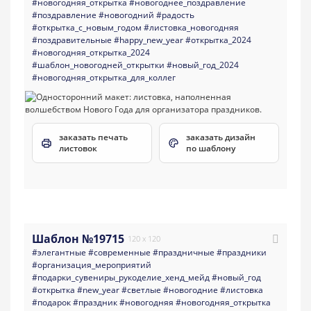
#новогодняя_открытка
#новогоднее_поздравление
#поздравление
#новогодний
#радость
#открытка_с_новым_годом
#листовка_новогодняя
#поздравительные
#happy_new_year
#открытка_2024
#новогодняя_открытка_2024
#шаблон_новогодней_открытки
#новый_год_2024
#новогодняя_открытка_для_коллег
заказать печать
заказать дизайн
листовок
по шаблону
Шаблон №19715
120 x 120
#элегантные
#современные
#праздничные
#праздники
#организация_мероприятий
#подарки_сувениры_рукоделие_хенд_мейд
#новый_год
#открытка
#new_year
#светлые
#новогодние
#листовка
#подарок
#праздник
#новогодняя
#новогодняя_открытка