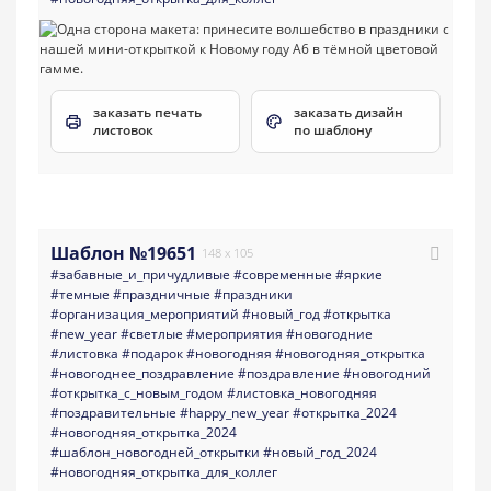
заказать печать
заказать дизайн
листовок
по шаблону
Шаблон №19651
148 x 105
#забавные_и_причудливые
#современные
#яркие
#темные
#праздничные
#праздники
#организация_мероприятий
#новый_год
#открытка
#new_year
#светлые
#мероприятия
#новогодние
#листовка
#подарок
#новогодняя
#новогодняя_открытка
#новогоднее_поздравление
#поздравление
#новогодний
#открытка_с_новым_годом
#листовка_новогодняя
#поздравительные
#happy_new_year
#открытка_2024
#новогодняя_открытка_2024
#шаблон_новогодней_открытки
#новый_год_2024
#новогодняя_открытка_для_коллег