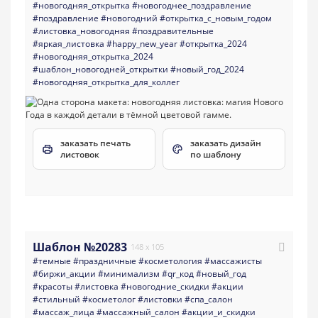
#новогодняя_открытка
#новогоднее_поздравление
#поздравление
#новогодний
#открытка_с_новым_годом
#листовка_новогодняя
#поздравительные
#яркая_листовка
#happy_new_year
#открытка_2024
#новогодняя_открытка_2024
#шаблон_новогодней_открытки
#новый_год_2024
#новогодняя_открытка_для_коллег
заказать печать
заказать дизайн
листовок
по шаблону
Шаблон №20283
148 x 105
#темные
#праздничные
#косметология
#массажисты
#биржи_акции
#минимализм
#qr_код
#новый_год
#красоты
#листовка
#новогодние_скидки
#акции
#стильный
#косметолог
#листовки
#спа_салон
#массаж_лица
#массажный_салон
#акции_и_скидки