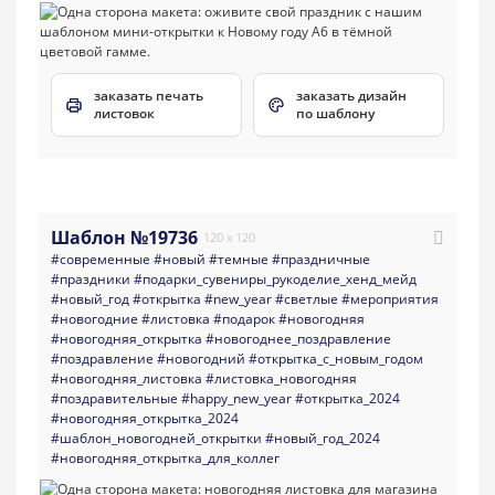
заказать печать
заказать дизайн
листовок
по шаблону
Шаблон №19736
120 x 120
#современные
#новый
#темные
#праздничные
#праздники
#подарки_сувениры_рукоделие_хенд_мейд
#новый_год
#открытка
#new_year
#светлые
#мероприятия
#новогодние
#листовка
#подарок
#новогодняя
#новогодняя_открытка
#новогоднее_поздравление
#поздравление
#новогодний
#открытка_с_новым_годом
#новогодняя_листовка
#листовка_новогодняя
#поздравительные
#happy_new_year
#открытка_2024
#новогодняя_открытка_2024
#шаблон_новогодней_открытки
#новый_год_2024
#новогодняя_открытка_для_коллег