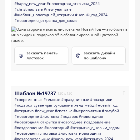
#happy_new_year
#новогодняя_открытка_2024
#christmas_sale
#new_year_sale
#шаблон_новогодней_открытки
#новый_год_2024
#новогодняя_открытка_для_коллег
заказать печать
заказать дизайн
листовок
по шаблону
Шаблон №19737
120 x 120
#современные
#темные
#праздничные
#праздники
#подарки_сувениры_рукоделие_хенд_мейд
#новый_год
#открытка
#new_year
#светлые
#мероприятия
#голубой
#новогодние
#листовка
#подарок
#новогодняя
#новогодняя_открытка
#новогоднее_поздравление
#поздравление
#новогодний
#открытка_с_новым_годом
#новогодняя_листовка
#листовка_новогодняя
#поздравительные
#happy_new_year
#открытка_2024