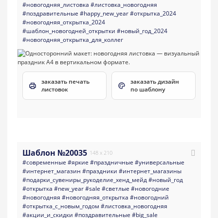
#новогодняя_листовка
#листовка_новогодняя
#поздравительные
#happy_new_year
#открытка_2024
#новогодняя_открытка_2024
#шаблон_новогодней_открытки
#новый_год_2024
#новогодняя_открытка_для_коллег
заказать печать
заказать дизайн
листовок
по шаблону
Шаблон №20035
148 x 210
#современные
#яркие
#праздничные
#универсальные
#интернет_магазин
#праздники
#интернет_магазины
#подарки_сувениры_рукоделие_хенд_мейд
#новый_год
#открытка
#new_year
#sale
#светлые
#новогодние
#новогодняя
#новогодняя_открытка
#новогодний
#открытка_с_новым_годом
#листовка_новогодняя
#акции_и_скидки
#поздравительные
#big_sale