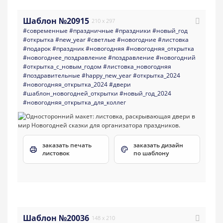
Шаблон №20915
210 x 297
#современные
#праздничные
#праздники
#новый_год
#открытка
#new_year
#светлые
#новогодние
#листовка
#подарок
#праздник
#новогодняя
#новогодняя_открытка
#новогоднее_поздравление
#поздравление
#новогодний
#открытка_с_новым_годом
#листовка_новогодняя
#поздравительные
#happy_new_year
#открытка_2024
#новогодняя_открытка_2024
#двери
#шаблон_новогодней_открытки
#новый_год_2024
#новогодняя_открытка_для_коллег
заказать печать
заказать дизайн
листовок
по шаблону
Шаблон №20036
148 x 210