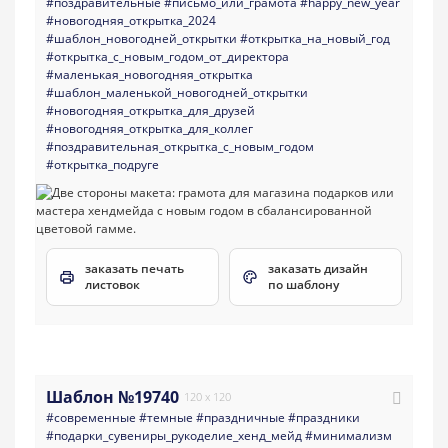
#поздравительные
#письмо_или_грамота
#happy_new_year
#новогодняя_открытка_2024
#шаблон_новогодней_открытки
#открытка_на_новый_год
#открытка_с_новым_годом_от_директора
#маленькая_новогодняя_открытка
#шаблон_маленькой_новогодней_открытки
#новогодняя_открытка_для_друзей
#новогодняя_открытка_для_коллег
#поздравительная_открытка_с_новым_годом
#открытка_подруге
заказать печать
заказать дизайн
листовок
по шаблону
Шаблон №19740
120 x 120
#современные
#темные
#праздничные
#праздники
#подарки_сувениры_рукоделие_хенд_мейд
#минимализм