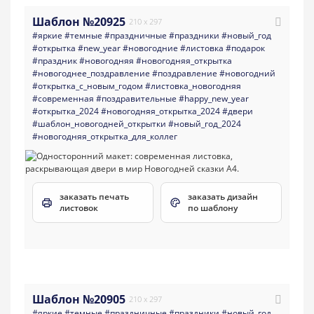
Шаблон №20925
210 x 297
#яркие
#темные
#праздничные
#праздники
#новый_год
#открытка
#new_year
#новогодние
#листовка
#подарок
#праздник
#новогодняя
#новогодняя_открытка
#новогоднее_поздравление
#поздравление
#новогодний
#открытка_с_новым_годом
#листовка_новогодняя
#современная
#поздравительные
#happy_new_year
#открытка_2024
#новогодняя_открытка_2024
#двери
#шаблон_новогодней_открытки
#новый_год_2024
#новогодняя_открытка_для_коллег
заказать печать
заказать дизайн
листовок
по шаблону
Шаблон №20905
210 x 297
#яркие
#темные
#праздничные
#праздники
#новый_год