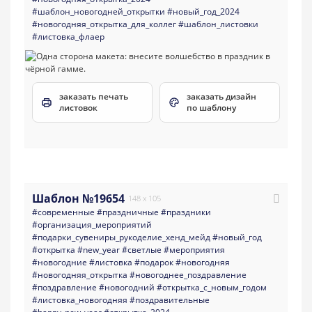
#шаблон_новогодней_открытки
#новый_год_2024
#новогодняя_открытка_для_коллег
#шаблон_листовки
#листовка_флаер
заказать печать
заказать дизайн
листовок
по шаблону
Шаблон №19654
148 x 105
#современные
#праздничные
#праздники
#организация_мероприятий
#подарки_сувениры_рукоделие_хенд_мейд
#новый_год
#открытка
#new_year
#светлые
#мероприятия
#новогодние
#листовка
#подарок
#новогодняя
#новогодняя_открытка
#новогоднее_поздравление
#поздравление
#новогодний
#открытка_с_новым_годом
#листовка_новогодняя
#поздравительные