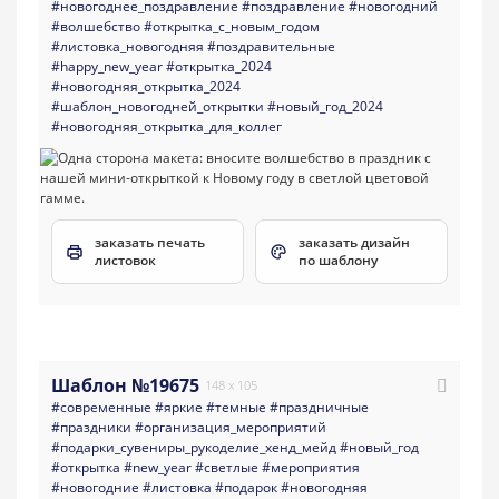
#новогоднее_поздравление
#поздравление
#новогодний
#волшебство
#открытка_с_новым_годом
#листовка_новогодняя
#поздравительные
#happy_new_year
#открытка_2024
#новогодняя_открытка_2024
#шаблон_новогодней_открытки
#новый_год_2024
#новогодняя_открытка_для_коллег
заказать печать
заказать дизайн
листовок
по шаблону
Шаблон №19675
148 x 105
#современные
#яркие
#темные
#праздничные
#праздники
#организация_мероприятий
#подарки_сувениры_рукоделие_хенд_мейд
#новый_год
#открытка
#new_year
#светлые
#мероприятия
#новогодние
#листовка
#подарок
#новогодняя