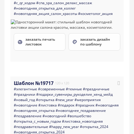
#с_qr_кодом
#спа_spa_салон_релакс_массаж
#новогодняя_открытка_для_коллег
#новогодняя_акция_салон_красоты
#косметолог_акция
заказать печать
заказать дизайн
листовок
по шаблону
Шаблон №19717
120 x 120
#элегантные
#современные
#темные
#праздничные
#праздники
#подарки_сувениры_рукоделие_хенд_мейд
#новый_год
#открытка
#new_year
#мероприятия
#новогодние
#листовка
#подарок
#праздник
#новогодняя
#новогодняя_открытка
#новогоднее_поздравление
#поздравление
#новогодний
#волшебство
#открытка_с_новым_годом
#листовка_новогодняя
#поздравительные
#happy_new_year
#открытка_2024
#новогодняя_открытка_2024