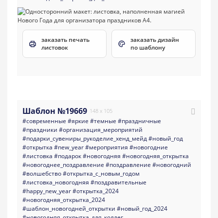
заказать печать
заказать дизайн
листовок
по шаблону
Шаблон №19669
148 x 105
#современные
#яркие
#темные
#праздничные
#праздники
#организация_мероприятий
#подарки_сувениры_рукоделие_хенд_мейд
#новый_год
#открытка
#new_year
#мероприятия
#новогодние
#листовка
#подарок
#новогодняя
#новогодняя_открытка
#новогоднее_поздравление
#поздравление
#новогодний
#волшебство
#открытка_с_новым_годом
#листовка_новогодняя
#поздравительные
#happy_new_year
#открытка_2024
#новогодняя_открытка_2024
#шаблон_новогодней_открытки
#новый_год_2024
#новогодняя_открытка_для_коллег