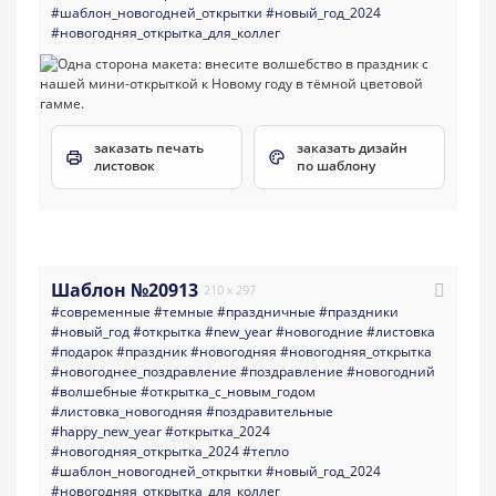
#шаблон_новогодней_открытки
#новый_год_2024
#новогодняя_открытка_для_коллег
заказать печать
заказать дизайн
листовок
по шаблону
Шаблон №20913
210 x 297
#современные
#темные
#праздничные
#праздники
#новый_год
#открытка
#new_year
#новогодние
#листовка
#подарок
#праздник
#новогодняя
#новогодняя_открытка
#новогоднее_поздравление
#поздравление
#новогодний
#волшебные
#открытка_с_новым_годом
#листовка_новогодняя
#поздравительные
#happy_new_year
#открытка_2024
#новогодняя_открытка_2024
#тепло
#шаблон_новогодней_открытки
#новый_год_2024
#новогодняя_открытка_для_коллег