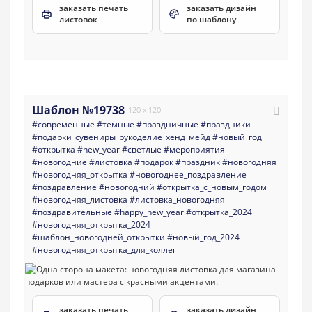
заказать печать
заказать дизайн
листовок
по шаблону
Шаблон №19738
120 x 120
#современные
#темные
#праздничные
#праздники
#подарки_сувениры_рукоделие_хенд_мейд
#новый_год
#открытка
#new_year
#светлые
#мероприятия
#новогодние
#листовка
#подарок
#праздник
#новогодняя
#новогодняя_открытка
#новогоднее_поздравление
#поздравление
#новогодний
#открытка_с_новым_годом
#новогодняя_листовка
#листовка_новогодняя
#поздравительные
#happy_new_year
#открытка_2024
#новогодняя_открытка_2024
#шаблон_новогодней_открытки
#новый_год_2024
#новогодняя_открытка_для_коллег
заказать печать
заказать дизайн