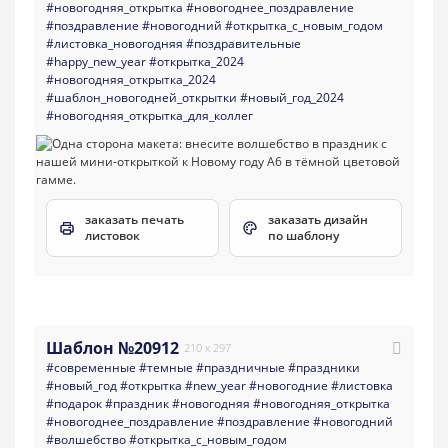
#новогодняя_открытка
#новогоднее_поздравление
#поздравление
#новогодний
#открытка_с_новым_годом
#листовка_новогодняя
#поздравительные
#happy_new_year
#открытка_2024
#новогодняя_открытка_2024
#шаблон_новогодней_открытки
#новый_год_2024
#новогодняя_открытка_для_коллег
заказать печать
заказать дизайн
листовок
по шаблону
Шаблон №20912
210 x 297
#современные
#темные
#праздничные
#праздники
#новый_год
#открытка
#new_year
#новогодние
#листовка
#подарок
#праздник
#новогодняя
#новогодняя_открытка
#новогоднее_поздравление
#поздравление
#новогодний
#волшебство
#открытка_с_новым_годом