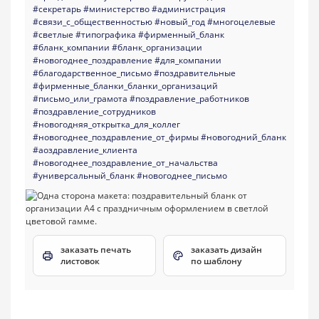
#секретарь
#министерство
#администрация
#связи_с_общественностью
#новый_год
#многоцелевые
#светлые
#типографика
#фирменный_бланк
#бланк_компании
#бланк_организации
#новогоднее_поздравление
#для_компании
#благодарственное_письмо
#поздравительные
#фирменные_бланки_бланки_организаций
#письмо_или_грамота
#поздравление_работников
#поздравление_сотрудников
#новогодняя_открытка_для_коллег
#новогоднее_поздравление_от_фирмы
#новогодний_бланк
#аоздравление_клиента
#новогоднее_поздравление_от_начальства
#универсальный_бланк
#новогоднее_письмо
заказать печать
заказать дизайн
листовок
по шаблону