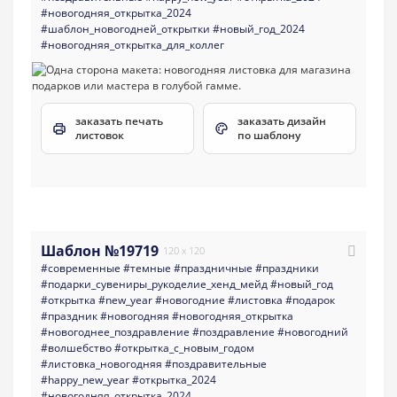
#новогодняя_открытка_2024
#шаблон_новогодней_открытки
#новый_год_2024
#новогодняя_открытка_для_коллег
заказать печать
заказать дизайн
листовок
по шаблону
Шаблон №19719
120 x 120
#современные
#темные
#праздничные
#праздники
#подарки_сувениры_рукоделие_хенд_мейд
#новый_год
#открытка
#new_year
#новогодние
#листовка
#подарок
#праздник
#новогодняя
#новогодняя_открытка
#новогоднее_поздравление
#поздравление
#новогодний
#волшебство
#открытка_с_новым_годом
#листовка_новогодняя
#поздравительные
#happy_new_year
#открытка_2024
#новогодняя_открытка_2024