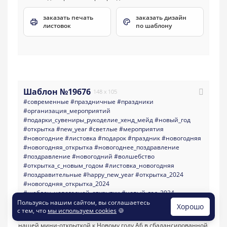
заказать печать
заказать дизайн
листовок
по шаблону
Шаблон №19676
148 x 105
#современные
#праздничные
#праздники
#организация_мероприятий
#подарки_сувениры_рукоделие_хенд_мейд
#новый_год
#открытка
#new_year
#светлые
#мероприятия
#новогодние
#листовка
#подарок
#праздник
#новогодняя
#новогодняя_открытка
#новогоднее_поздравление
#поздравление
#новогодний
#волшебство
#открытка_с_новым_годом
#листовка_новогодняя
#поздравительные
#happy_new_year
#открытка_2024
#новогодняя_открытка_2024
#шаблон_новогодней_открытки
#новый_год_2024
#новогодняя_открытка_для_коллег
Пользуясь нашим сайтом, вы соглашаетесь
Хорошо
с тем, что
мы используем cookies
🍪