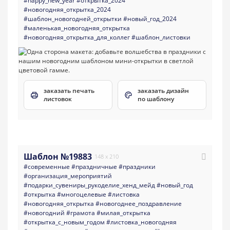
#happy_new_year
#открытка_2024
#новогодняя_открытка_2024
#шаблон_новогодней_открытки
#новый_год_2024
#маленькая_новогодняя_открытка
#новогодняя_открытка_для_коллег
#шаблон_листовки
заказать печать
заказать дизайн
листовок
по шаблону
Шаблон №19883
148 x 210
#современные
#праздничные
#праздники
#организация_мероприятий
#подарки_сувениры_рукоделие_хенд_мейд
#новый_год
#открытка
#многоцелевые
#листовка
#новогодняя_открытка
#новогоднее_поздравление
#новогодний
#грамота
#милая_открытка
#открытка_с_новым_годом
#листовка_новогодняя