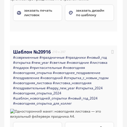
заказать печать
заказать дизайн
листовок
по шаблону
Шаблон №20916
210 x 297
#современные
#праздничные
#праздники
#новый_год
#открытка
#new_year
#светлые
#новогодние
#листовка
#подарок
#пригласительные
#новогодняя
#новогодняя_открытка
#новогоднее_поздравление
#поздравление
#новогодний
#открытка_с_новым_годом
#новогодняя_листовка
#листовка_новогодняя
#поздравительные
#happy_new_year
#открытка_2024
#новогодняя_открытка_2024
#шаблон_новогодней_открытки
#новый_год_2024
#новогодняя_открытка_для_коллег