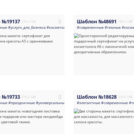
 №19137
Шаблон №48691
210 x 148
105 x 148
нные
#услуги_для_бизнеса
#косметология
#маникюр_педикюр
#современные
#темные
#визажисты
#косм
 №19733
Шаблон №18628
210 x 148
210 x 148
чные
#праздничные
#универсальные
#праздники
#элегантные
#подарки_сувениры_рук
#современные
#т