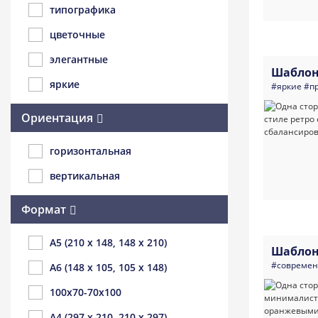
типографика
цветочные
элегантные
Шаблон
яркие
#яркие
#п
Ориентация
горизонтальная
вертикальная
Формат
A5 (210 x 148, 148 x 210)
Шаблон
#совреме
A6 (148 x 105, 105 x 148)
100x70-70x100
A4 (297 x 210, 210 x 297)