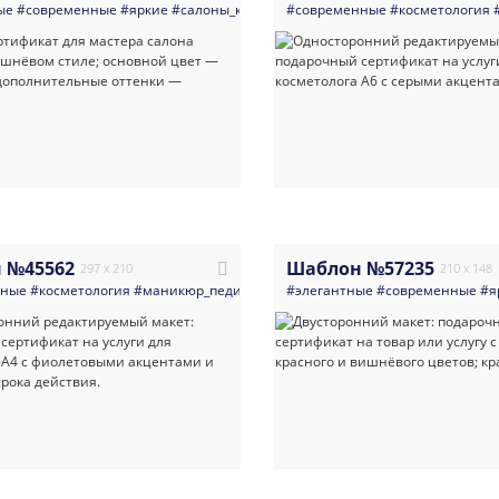
ые
#современные
#яркие
#салоны_красоты
#современные
#листовка
#8_марта
#косметология
#подароч
 №45562
Шаблон №57235
297 x 210
210 x 148
нные
#косметология
#маникюр_педикюр
#визажисты
#элегантные
#цветы
#современные
#минимализ
#я