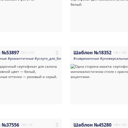
 №53897
Шаблон №18352
297 x 210
148 x 105
нные
#романтичные
#услуги_для_бизнеса
#дизайн
#современные
#косметология
#универсальны
#визаж
 №37556
Шаблон №45280
150 x 70
148 x 105