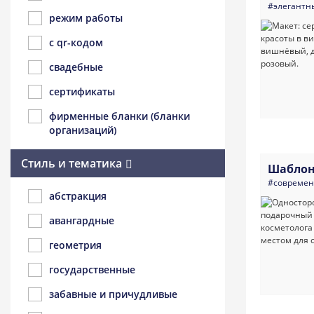
#элегантн
режим работы
с qr-кодом
свадебные
сертификаты
фирменные бланки (бланки
организаций)
Стиль и тематика
Шаблон
#совреме
абстракция
авангардные
геометрия
государственные
забавные и причудливые