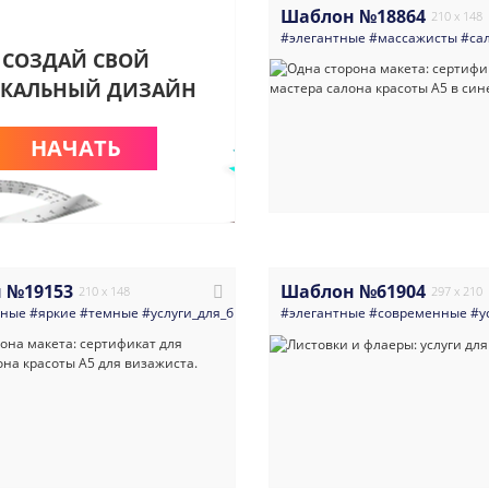
Шаблон №18864
210 x 148
#элегантные
#массажисты
#са
СОЗДАЙ СВОЙ
КАЛЬНЫЙ ДИЗАЙН
НАЧАТЬ
 №19153
Шаблон №61904
210 x 148
297 x 210
нные
#яркие
#темные
#услуги_для_бизнеса
#элегантные
#маникюр_педикюр
#современные
#визажис
#у