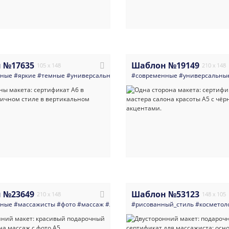
 №17635
Шаблон №19149
105 x 148
210 x 148
нные
#яркие
#темные
#универсальные
#услуги_для_бизнеса
#современные
#универсальны
#косметологи
 №23649
Шаблон №53123
210 x 148
148 x 105
нные
#массажисты
#фото
#массаж
#листовка
#рисованный_стиль
#сертификат
#подарочный_с
#косметол