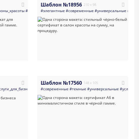
Шаблон №18956
210 x 98
лоны_красоты
#спа_spa
#элегантные
#многоцелевые
#современные
#светлые
#массаж
#универсальные
#красоты
#косм
#лист
Шаблон №17560
148 x 105
ты
слуги_для_бизнеса
#салоны_красоты
#косметология
#парикмахеры
#современные
#визажисты
#тату_боди_арт
#темные
#универсальные
#салоны_красоты
#минимализм
#услуги_д
#минима
#многоц