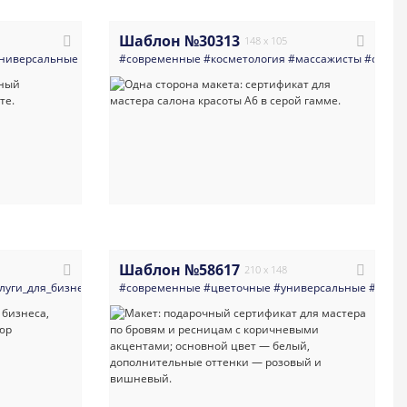
Шаблон №30313
148 x 105
ниверсальные
#визажисты
#салоны_красоты
#салоны_красоты
#современные
#минимализм
#косметика
#косметология
#светлые
#многоцелевые
#массажисты
#листовка
#коричнев
#сертиф
#салон
Шаблон №58617
210 x 148
луги_для_бизнеса
истовка
#подарочный_сертификат
#маникюр_педикюр
#современные
#салон_красоты
#цветочные
#салоны_красоты
#универсальные
#сертификат_на_маки
#минимализм
#услуг
#qr