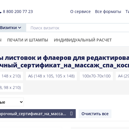
8 800 200 77 23
О сервисе
Все форматы
Т
Визитки
Ы
ПЕЧАТИ И ШТАМПЫ
ИНДИВИДУАЛЬНЫЙ РАСЧЕТ
 листовок и флаеров для редактирова
чный_сертификат_на_массаж_спа_кос
, 148 x 210)
A6 (148 x 105, 105 x 148)
100x70-70x100
A4 (2
8, 98 x 210)
дарочный_сертификат_на_массаж_спа_косметология
Очистить все