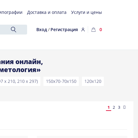
ипографии
Доставка и оплата
Услуги и цены
Вход
/
Регистрация
0
ния онлайн,
метология»
97 x 210, 210 x 297)
150x70-70x150
120x120
1
2
3