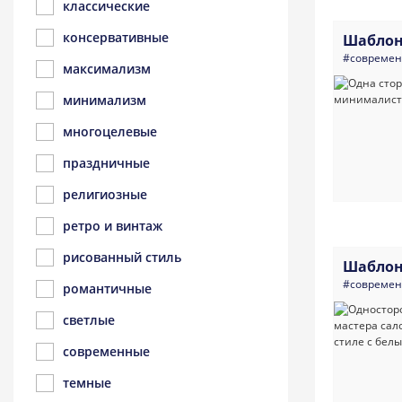
классические
консервативные
Шаблон
#совреме
максимализм
минимализм
многоцелевые
праздничные
религиозные
ретро и винтаж
рисованный стиль
Шаблон
#совреме
романтичные
светлые
современные
темные