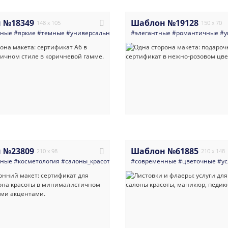
 №18349
Шаблон №19128
148 x 105
150 x 70
нные
#яркие
#темные
#универсальные
#косметология
#элегантные
#маникюр_педикюр
#романтичные
#у
 №23809
Шаблон №61885
210 x 98
210 x 148
нные
#косметология
#салоны_красоты
#спа_spa
#современные
#минимализм
#цветочные
#светлые
#ус
#л