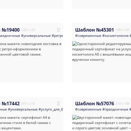
 №19400
Шаблон №45301
120 x 120
148 x 105
раздничные
#универсальные
#ретро_и_винтаж
#современные
#праздники
#косметология
#подарки_сув
 №17442
Шаблон №57076
297 x 210
210 x 148
нные
#универсальные
#услуги_для_бизнеса
#современные
#косметология
#праздничные
#маникюр_пед