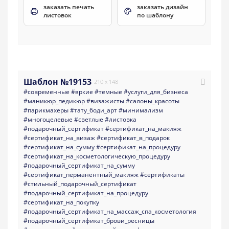
заказать печать
заказать дизайн
листовок
по шаблону
Шаблон №19153
210 x 148
#современные
#яркие
#темные
#услуги_для_бизнеса
#маникюр_педикюр
#визажисты
#салоны_красоты
#парикмахеры
#тату_боди_арт
#минимализм
#многоцелевые
#светлые
#листовка
#подарочный_сертификат
#сертификат_на_макияж
#сертификат_на_визаж
#сертификат_в_подарок
#сертификат_на_сумму
#сертификат_на_процедуру
#сертификат_на_косметологическую_процедуру
#подарочный_сертификат_на_сумму
#сертификат_перманентный_макияж
#сертификаты
#стильный_подарочный_сертификат
#подарочный_сертификат_на_процедуру
#сертификат_на_покупку
#подарочный_сертификат_на_массаж_спа_косметология
#подарочный_сертификат_брови_ресницы