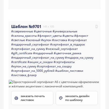
Шаблон №9701
148 x 105
#современные
#цветочные
#универсальные
#салоны_красоты
#флорист_цветы
#цветы
#флорист
#светлые
#зеленый
#купон
#листовка
#сертификат
#подарочный_сертификат
#сертификат_в_подарок
#сертификат_на_сумму
#нежный_сертификат
#gift_certificate
#подарочный
#цветочная_рамка
#подарочный_сертификат_на_сумму
#подарок_на_сумму
#certificate
#акции_и_скидки
#сертификаты
#купон_на_сумму
#сертификат_на_скидку
#сертификат_на_5000_рублей
#шаблон_листовки
#листовка_флаер
заказать печать
заказать дизайн
листовок
по шаблону