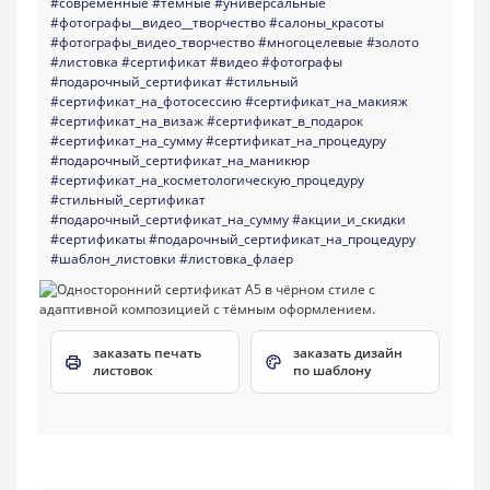
#современные
#темные
#универсальные
#фотографы__видео__творчество
#салоны_красоты
#фотографы_видео_творчество
#многоцелевые
#золото
#листовка
#сертификат
#видео
#фотографы
#подарочный_сертификат
#стильный
#сертификат_на_фотосессию
#сертификат_на_макияж
#сертификат_на_визаж
#сертификат_в_подарок
#сертификат_на_сумму
#сертификат_на_процедуру
#подарочный_сертификат_на_маникюр
#сертификат_на_косметологическую_процедуру
#стильный_сертификат
#подарочный_сертификат_на_сумму
#акции_и_скидки
#сертификаты
#подарочный_сертификат_на_процедуру
#шаблон_листовки
#листовка_флаер
заказать печать
заказать дизайн
листовок
по шаблону