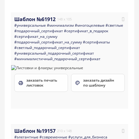
Шаблон №61912
148 x 105
#универсальные
#минимализм
#многоцелевые
#светлые
#подарочный_сертификат
#сертификат_в_подарок
#сертификат_на_сумму
#подарочный_сертификат_на_сумму
#сертификаты
#светлый_подарочный_сертификат
#универсальный_подарочный_сертификат
#минималистичный_подарочный_сертификат
заказать печать
заказать дизайн
листовок
по шаблону
Шаблон №19157
210 x 148
#элегантные
#современные
#услуги_для_бизнеса