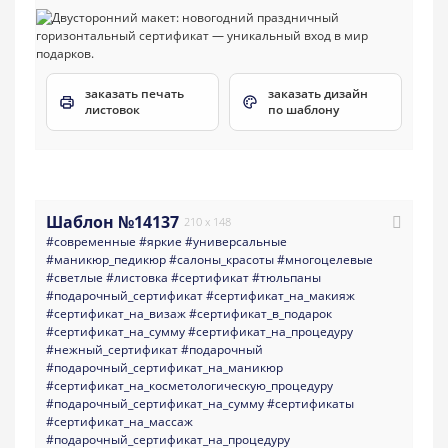
заказать печать
заказать дизайн
листовок
по шаблону
Шаблон №14137
210 x 148
#современные
#яркие
#универсальные
#маникюр_педикюр
#салоны_красоты
#многоцелевые
#светлые
#листовка
#сертификат
#тюльпаны
#подарочный_сертификат
#сертификат_на_макияж
#сертификат_на_визаж
#сертификат_в_подарок
#сертификат_на_сумму
#сертификат_на_процедуру
#нежный_сертификат
#подарочный
#подарочный_сертификат_на_маникюр
#сертификат_на_косметологическую_процедуру
#подарочный_сертификат_на_сумму
#сертификаты
#сертификат_на_массаж
#подарочный_сертификат_на_процедуру