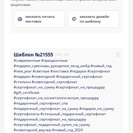
заказать печать
заказать дизайн
листовок
по шаблону
Шаблон №21555
148 x 105
#современные
#праздничные
#подарки_сувениры_рукоделие_хенд_мейд
#новый_год
#new_year
#светлые
#листовка
#подарок
#сертификат
#подарки
#новогодний
#подарочный_сертификат
#стильно
#новогодний_сертификат
#сертификат_на_сумму
#сертификат_на_процедуру
#gift_certificate
#сертификат_на_косметологическую_процедуру
#подарочный_сертификат_спа
#подарочный_сертификат_на_сумму
#подарок_на_сумму
#сертификаты
#стильный_подарочный_сертификат
#подарочный_сертификат_на_процедуру
#сертификат_подарочный_купон_на_сумму
#новогодний_ваучер
#новый_год_2024