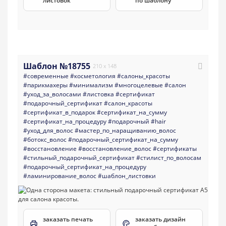
листовок
по шаблону
Шаблон №18755
210 x 148
#современные
#косметология
#салоны_красоты
#парикмахеры
#минимализм
#многоцелевые
#салон
#уход_за_волосами
#листовка
#сертификат
#подарочный_сертификат
#салон_красоты
#сертификат_в_подарок
#сертификат_на_сумму
#сертификат_на_процедуру
#подарочный
#hair
#уход_для_волос
#мастер_по_наращиванию_волос
#ботокс_волос
#подарочный_сертификат_на_сумму
#восстановление
#восстановление_волос
#сертификаты
#стильный_подарочный_сертификат
#стилист_по_волосам
#подарочный_сертификат_на_процедуру
#ламинирование_волос
#шаблон_листовки
заказать печать
заказать дизайн