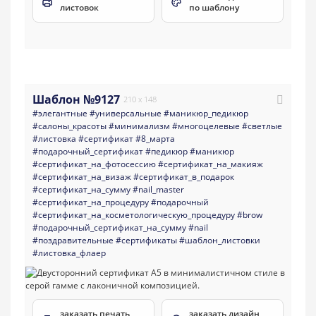
листовок
по шаблону
Шаблон №9127
210 x 148
#элегантные
#универсальные
#маникюр_педикюр
#салоны_красоты
#минимализм
#многоцелевые
#светлые
#листовка
#сертификат
#8_марта
#подарочный_сертификат
#педикюр
#маникюр
#сертификат_на_фотосессию
#сертификат_на_макияж
#сертификат_на_визаж
#сертификат_в_подарок
#сертификат_на_сумму
#nail_master
#сертификат_на_процедуру
#подарочный
#сертификат_на_косметологическую_процедуру
#brow
#подарочный_сертификат_на_сумму
#nail
#поздравительные
#сертификаты
#шаблон_листовки
#листовка_флаер
заказать печать
заказать дизайн