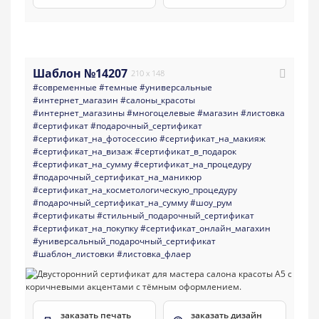
Шаблон №14207
210 x 148
#современные
#темные
#универсальные
#интернет_магазин
#салоны_красоты
#интернет_магазины
#многоцелевые
#магазин
#листовка
#сертификат
#подарочный_сертификат
#сертификат_на_фотосессию
#сертификат_на_макияж
#сертификат_на_визаж
#сертификат_в_подарок
#сертификат_на_сумму
#сертификат_на_процедуру
#подарочный_сертификат_на_маникюр
#сертификат_на_косметологическую_процедуру
#подарочный_сертификат_на_сумму
#шоу_рум
#сертификаты
#стильный_подарочный_сертификат
#сертификат_на_покупку
#сертификат_онлайн_магахин
#универсальный_подарочный_сертификат
#шаблон_листовки
#листовка_флаер
заказать печать
заказать дизайн