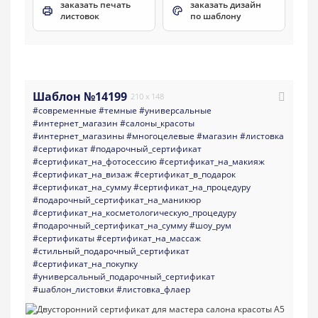
заказать печать
заказать дизайн
листовок
по шаблону
Шаблон №14199
210 x 148
#современные
#темные
#универсальные
#интернет_магазин
#салоны_красоты
#интернет_магазины
#многоцелевые
#магазин
#листовка
#сертификат
#подарочный_сертификат
#сертификат_на_фотосессию
#сертификат_на_макияж
#сертификат_на_визаж
#сертификат_в_подарок
#сертификат_на_сумму
#сертификат_на_процедуру
#подарочный_сертификат_на_маникюр
#сертификат_на_косметологическую_процедуру
#подарочный_сертификат_на_сумму
#шоу_рум
#сертификаты
#сертификат_на_массаж
#стильный_подарочный_сертификат
#сертификат_на_покупку
#универсальный_подарочный_сертификат
#шаблон_листовки
#листовка_флаер