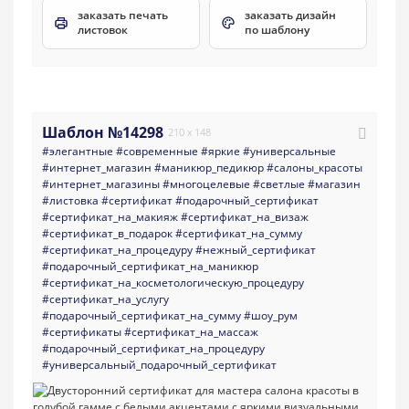
заказать печать
заказать дизайн
листовок
по шаблону
Шаблон №14298
210 x 148
#элегантные
#современные
#яркие
#универсальные
#интернет_магазин
#маникюр_педикюр
#салоны_красоты
#интернет_магазины
#многоцелевые
#светлые
#магазин
#листовка
#сертификат
#подарочный_сертификат
#сертификат_на_макияж
#сертификат_на_визаж
#сертификат_в_подарок
#сертификат_на_сумму
#сертификат_на_процедуру
#нежный_сертификат
#подарочный_сертификат_на_маникюр
#сертификат_на_косметологическую_процедуру
#сертификат_на_услугу
#подарочный_сертификат_на_сумму
#шоу_рум
#сертификаты
#сертификат_на_массаж
#подарочный_сертификат_на_процедуру
#универсальный_подарочный_сертификат