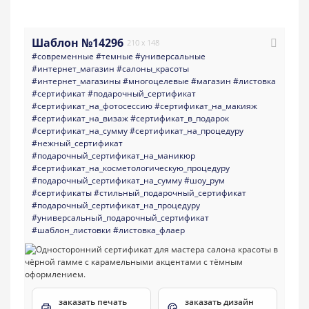
Шаблон №14296
210 x 148
#современные
#темные
#универсальные
#интернет_магазин
#салоны_красоты
#интернет_магазины
#многоцелевые
#магазин
#листовка
#сертификат
#подарочный_сертификат
#сертификат_на_фотосессию
#сертификат_на_макияж
#сертификат_на_визаж
#сертификат_в_подарок
#сертификат_на_сумму
#сертификат_на_процедуру
#нежный_сертификат
#подарочный_сертификат_на_маникюр
#сертификат_на_косметологическую_процедуру
#подарочный_сертификат_на_сумму
#шоу_рум
#сертификаты
#стильный_подарочный_сертификат
#подарочный_сертификат_на_процедуру
#универсальный_подарочный_сертификат
#шаблон_листовки
#листовка_флаер
заказать печать
заказать дизайн