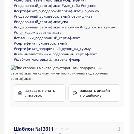
#многоцелевые
#листовка
#сертификат
#подарочный_сертификат
#для_тебя
#qr_code
#сертификат_в_подарок
#сертификат_на_сумму
#подарочный
#универсальный_сертификат
#подарочный_сертификат_спа
#подарочный_сертификат_на_сумму
#подарок_на_сумму
#с_qr_кодом
#сертификаты
#стильный_подарочный_сертификат
#сертификат_универсальный
#сертификат_подарочный_купон_на_сумму
#минималистичный_подарочный_сертификат
#шаблон_листовки
#листовка_флаер
заказать печать
заказать дизайн
листовок
по шаблону
Шаблон №13611
210 x 148