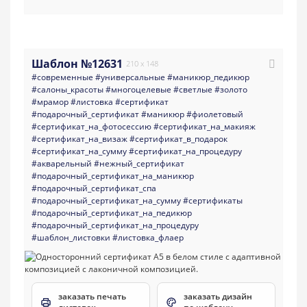
Шаблон №12631
210 x 148
#современные
#универсальные
#маникюр_педикюр
#салоны_красоты
#многоцелевые
#светлые
#золото
#мрамор
#листовка
#сертификат
#подарочный_сертификат
#маникюр
#фиолетовый
#сертификат_на_фотосессию
#сертификат_на_макияж
#сертификат_на_визаж
#сертификат_в_подарок
#сертификат_на_сумму
#сертификат_на_процедуру
#акварельный
#нежный_сертификат
#подарочный_сертификат_на_маникюр
#подарочный_сертификат_спа
#подарочный_сертификат_на_сумму
#сертификаты
#подарочный_сертификат_на_педикюр
#подарочный_сертификат_на_процедуру
#шаблон_листовки
#листовка_флаер
заказать печать
заказать дизайн