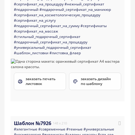
#сертификат_на_процедуру
#нежный_сертификат
#подарочный
#подарочный_сертификат_на_маникюр
#сертификат_на_косметологическую_процедуру
#сертификат_на_услугу
#подарочный_сертификат_на_сумму
#сертификаты
#сертификат_на_массаж
#стильный_подарочный_сертификат
#подарочный_сертификат_на_процедуру
#универсальный_подарочный_сертификат
#шаблон_листовки
#листовка_флаер
заказать печать
заказать дизайн
листовок
по шаблону
Шаблон №7926
148 x 210
#элегантные
#современные
#темные
#универсальные
#косметология
#визажисты
#салоны_красоты
#спа_spa