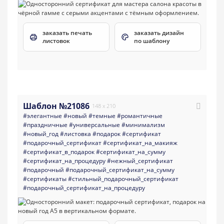
заказать печать
заказать дизайн
листовок
по шаблону
Шаблон №21086
148 x 210
#элегантные
#новый
#темные
#романтичные
#праздничные
#универсальные
#минимализм
#новый_год
#листовка
#подарок
#сертификат
#подарочный_сертификат
#сертификат_на_макияж
#сертификат_в_подарок
#сертификат_на_сумму
#сертификат_на_процедуру
#нежный_сертификат
#подарочный
#подарочный_сертификат_на_сумму
#сертификаты
#стильный_подарочный_сертификат
#подарочный_сертификат_на_процедуру