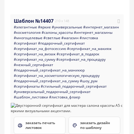
Шаблон №14407
210 x 148
#элегантные
#яркие
#универсальные
#интернет_магазин
#косметология
#салоны_красоты
#интернет_магазины
#многоцелевые
#светлые
#магазин
#листовка
#сертификат
#подарочный_сертификат
#сертификат_на_фотосессию
#сертификат_на_макияж
#сертификат_на_визаж
#сертификат_в_подарок
#сертификат_на_сумму
#сертификат_на_процедуру
#нежный_сертификат
#подарочный_сертификат_на_маникюр
#сертификат_на_косметологическую_процедуру
#подарочный_сертификат_на_сумму
#шоу_рум
#сертификаты
#стильный_подарочный_сертификат
#универсальный_подарочный_сертификат
#шаблон_листовки
#листовка_флаер
заказать печать
заказать дизайн
листовок
по шаблону