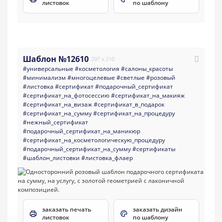
листовок
по шаблону
Шаблон №12610
297 x 210
#универсальные
#косметология
#салоны_красоты
#минимализм
#многоцелевые
#светлые
#розовый
#листовка
#сертификат
#подарочный_сертификат
#сертификат_на_фотосессию
#сертификат_на_макияж
#сертификат_на_визаж
#сертификат_в_подарок
#сертификат_на_сумму
#сертификат_на_процедуру
#нежный_сертификат
#подарочный_сертификат_на_маникюр
#сертификат_на_косметологическую_процедуру
#подарочный_сертификат_на_сумму
#сертификаты
#шаблон_листовки
#листовка_флаер
заказать печать
заказать дизайн
листовок
по шаблону