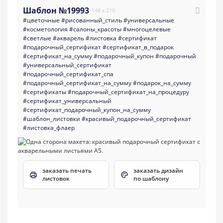
Шаблон №19993
148 x 210
#цветочные
#рисованный_стиль
#универсальные
#косметология
#салоны_красоты
#многоцелевые
#светлые
#акварель
#листовка
#сертификат
#подарочный_сертификат
#сертификат_в_подарок
#сертификат_на_сумму
#подарочный_купон
#подарочный
#универсальный_сертификат
#подарочный_сертификат_спа
#подарочный_сертификат_на_сумму
#подарок_на_сумму
#сертификаты
#подарочный_сертификат_на_процедуру
#сертификат_универсальный
#сертификат_подарочный_купон_на_сумму
#шаблон_листовки
#красивый_подарочный_сертификат
#листовка_флаер
заказать печать
заказать дизайн
листовок
по шаблону