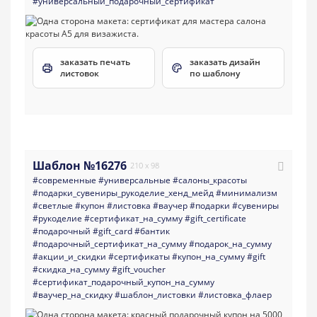
#универсальный_подарочный_сертификат
заказать печать
заказать дизайн
листовок
по шаблону
Шаблон №16276
210 x 98
#современные
#универсальные
#салоны_красоты
#подарки_сувениры_рукоделие_хенд_мейд
#минимализм
#светлые
#купон
#листовка
#ваучер
#подарки
#сувениры
#рукоделие
#сертификат_на_сумму
#gift_certificate
#подарочный
#gift_card
#бантик
#подарочный_сертификат_на_сумму
#подарок_на_сумму
#акции_и_скидки
#сертификаты
#купон_на_сумму
#gift
#скидка_на_сумму
#gift_voucher
#сертификат_подарочный_купон_на_сумму
#ваучер_на_скидку
#шаблон_листовки
#листовка_флаер