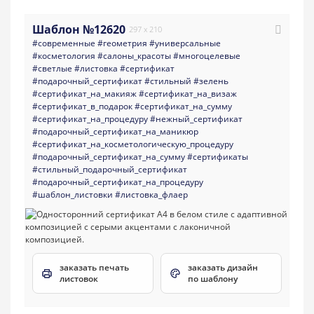
Шаблон №12620
297 x 210
#современные
#геометрия
#универсальные
#косметология
#салоны_красоты
#многоцелевые
#светлые
#листовка
#сертификат
#подарочный_сертификат
#стильный
#зелень
#сертификат_на_макияж
#сертификат_на_визаж
#сертификат_в_подарок
#сертификат_на_сумму
#сертификат_на_процедуру
#нежный_сертификат
#подарочный_сертификат_на_маникюр
#сертификат_на_косметологическую_процедуру
#подарочный_сертификат_на_сумму
#сертификаты
#стильный_подарочный_сертификат
#подарочный_сертификат_на_процедуру
#шаблон_листовки
#листовка_флаер
заказать печать
заказать дизайн
листовок
по шаблону