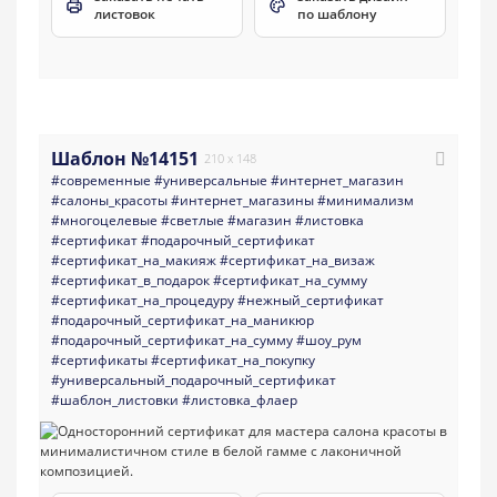
листовок
по шаблону
Шаблон №14151
210 x 148
#современные
#универсальные
#интернет_магазин
#салоны_красоты
#интернет_магазины
#минимализм
#многоцелевые
#светлые
#магазин
#листовка
#сертификат
#подарочный_сертификат
#сертификат_на_макияж
#сертификат_на_визаж
#сертификат_в_подарок
#сертификат_на_сумму
#сертификат_на_процедуру
#нежный_сертификат
#подарочный_сертификат_на_маникюр
#подарочный_сертификат_на_сумму
#шоу_рум
#сертификаты
#сертификат_на_покупку
#универсальный_подарочный_сертификат
#шаблон_листовки
#листовка_флаер