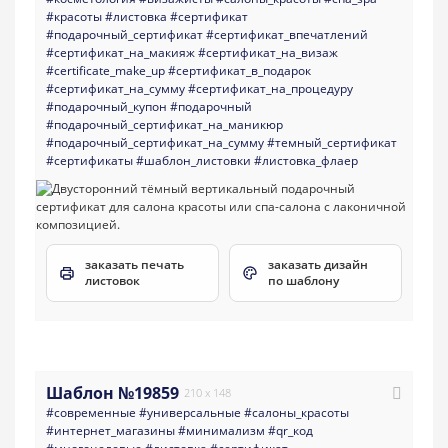
#красоты
#листовка
#сертификат
#подарочный_сертификат
#сертификат_впечатлений
#сертификат_на_макияж
#сертификат_на_визаж
#certificate_make_up
#сертификат_в_подарок
#сертификат_на_сумму
#сертификат_на_процедуру
#подарочный_купон
#подарочный
#подарочный_сертификат_на_маникюр
#подарочный_сертификат_на_сумму
#темный_сертификат
#сертификаты
#шаблон_листовки
#листовка_флаер
заказать печать
заказать дизайн
листовок
по шаблону
Шаблон №19859
210 x 148
#современные
#универсальные
#салоны_красоты
#интернет_магазины
#минимализм
#qr_код