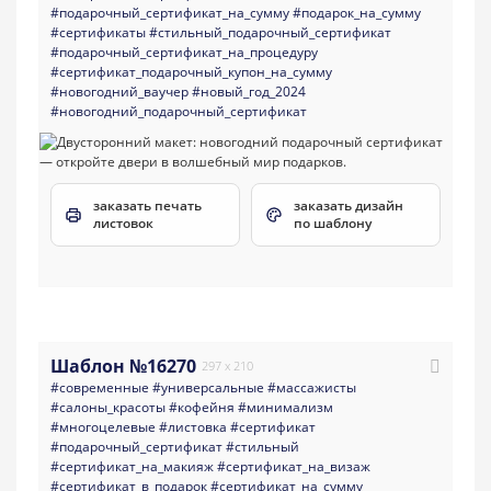
#подарочный_сертификат_на_сумму
#подарок_на_сумму
#сертификаты
#стильный_подарочный_сертификат
#подарочный_сертификат_на_процедуру
#сертификат_подарочный_купон_на_сумму
#новогодний_ваучер
#новый_год_2024
#новогодний_подарочный_сертификат
заказать печать
заказать дизайн
листовок
по шаблону
Шаблон №16270
297 x 210
#современные
#универсальные
#массажисты
#салоны_красоты
#кофейня
#минимализм
#многоцелевые
#листовка
#сертификат
#подарочный_сертификат
#стильный
#сертификат_на_макияж
#сертификат_на_визаж
#сертификат_в_подарок
#сертификат_на_сумму