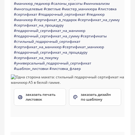
#маникюр_педикюр
#салоны_красоты
#минимализм
#многоцелевые
#светлые
#мастер_маникюра
#листовка
#сертификат
#подарочный_сертификат
#педикюр
#маникюр
#сертификат_в_подарок
#сертификат_на_сумму
#сертификат_на_процедуру
#подарочный_сертификат_на_маникюр
#подарочный_сертификат_на_сумму
#сертификаты
#стильный_подарочный_сертификат
#сертификат_на_маникюр
#сертификат_маникюр
#подарочный_сертификат_на_процедуру
#сертификат_на_покупку
#универсальный_подарочный_сертификат
#шаблон_листовки
#листовка_флаер
заказать печать
заказать дизайн
листовок
по шаблону