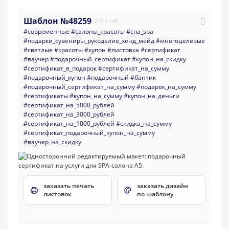
Шаблон №48259
210 x 148
#современные
#салоны_красоты
#спа_spa
#подарки_сувениры_рукоделие_хенд_мейд
#многоцелевые
#светлые
#красоты
#купон
#листовка
#сертификат
#ваучер
#подарочный_сертификат
#купон_на_скидку
#сертификат_в_подарок
#сертификат_на_сумму
#подарочный_купон
#подарочный
#бантик
#подарочный_сертификат_на_сумму
#подарок_на_сумму
#сертификаты
#купон_на_сумму
#купон_на_деньги
#сертификат_на_5000_рублей
#сертификат_на_3000_рублей
#сертификат_на_1000_рублей
#скидка_на_сумму
#сертификат_подарочный_купон_на_сумму
#ваучер_на_скидку
заказать печать
заказать дизайн
листовок
по шаблону