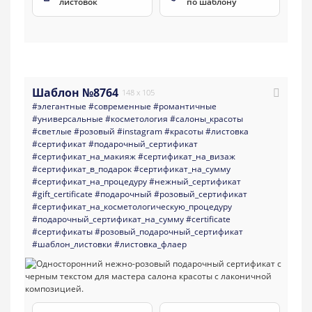
листовок
по шаблону
Шаблон №8764
148 x 105
#элегантные
#современные
#романтичные
#универсальные
#косметология
#салоны_красоты
#светлые
#розовый
#instagram
#красоты
#листовка
#сертификат
#подарочный_сертификат
#сертификат_на_макияж
#сертификат_на_визаж
#сертификат_в_подарок
#сертификат_на_сумму
#сертификат_на_процедуру
#нежный_сертификат
#gift_certificate
#подарочный
#розовый_сертификат
#сертификат_на_косметологическую_процедуру
#подарочный_сертификат_на_сумму
#certificate
#сертификаты
#розовый_подарочный_сертификат
#шаблон_листовки
#листовка_флаер