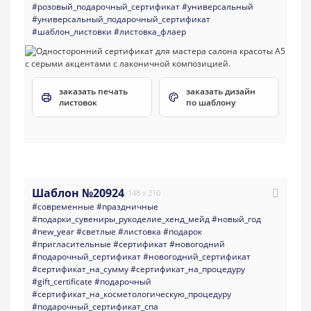
#розовый_подарочный_сертификат
#универсальный
#универсальный_подарочный_сертификат
#шаблон_листовки
#листовка_флаер
заказать печать
заказать дизайн
листовок
по шаблону
Шаблон №20924
148 x 210
#современные
#праздничные
#подарки_сувениры_рукоделие_хенд_мейд
#новый_год
#new_year
#светлые
#листовка
#подарок
#пригласительные
#сертификат
#новогодний
#подарочный_сертификат
#новогодний_сертификат
#сертификат_на_сумму
#сертификат_на_процедуру
#gift_certificate
#подарочный
#сертификат_на_косметологическую_процедуру
#подарочный_сертификат_спа