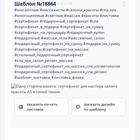
Шаблон №18864
210 x 148
#элегантные
#массажисты
#салоны_красоты
#спа_spa
#многоцелевые
#светлые
#массаж
#красоты
#листовка
#сертификат
#подарочный_сертификат
#спа
#сертификат_в_подарок
#сертификат_на_сумму
#сертификат_на_процедуру
#подарочный_купон
#подарочный
#массаж_тела
#массажный_салон
#подарочный_сертификат_на_сумму
#подарок_на_сумму
#сертификаты
#сертификат_на_массаж
#стильный_подарочный_сертификат
#спа_spa_салон_релакс_массаж
#подарочный_сертификат_на_массаж_спа_косметология
#подарочный_сертификат_на_массаж_спа_релакс
#шаблон_листовки
#листовка_флаер
заказать печать
заказать дизайн
листовок
по шаблону