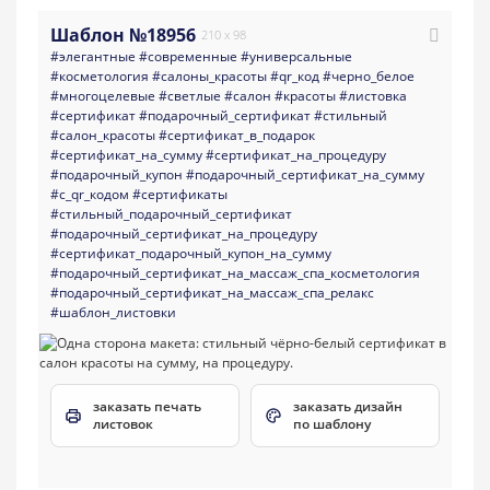
Шаблон №18956
210 x 98
#элегантные
#современные
#универсальные
#косметология
#салоны_красоты
#qr_код
#черно_белое
#многоцелевые
#светлые
#салон
#красоты
#листовка
#сертификат
#подарочный_сертификат
#стильный
#салон_красоты
#сертификат_в_подарок
#сертификат_на_сумму
#сертификат_на_процедуру
#подарочный_купон
#подарочный_сертификат_на_сумму
#с_qr_кодом
#сертификаты
#стильный_подарочный_сертификат
#подарочный_сертификат_на_процедуру
#сертификат_подарочный_купон_на_сумму
#подарочный_сертификат_на_массаж_спа_косметология
#подарочный_сертификат_на_массаж_спа_релакс
#шаблон_листовки
заказать печать
заказать дизайн
листовок
по шаблону