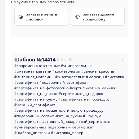
заказать печать
заказать дизайн
листовок
по шаблону
Шаблон №14414
210 x 148
#современные
#темные
#универсальные
#интернет_магазин
#косметология
#салоны_красоты
#интернет_магазины
#многоцелевые
#магазин
#листовка
#сертификат
#подарочный_сертификат
#сертификат_на_фотосессию
#сертификат_на_макияж
#сертификат_на_визаж
#сертификат_в_подарок
#сертификат_на_сумму
#сертификат_на_процедуру
#нежный_сертификат
#сертификат_на_косметологическую_процедуру
#подарочный_сертификат_на_сумму
#шоу_рум
#сертификаты
#стильный_подарочный_сертификат
#универсальный_подарочный_сертификат
#шаблон_листовки
#листовка_флаер