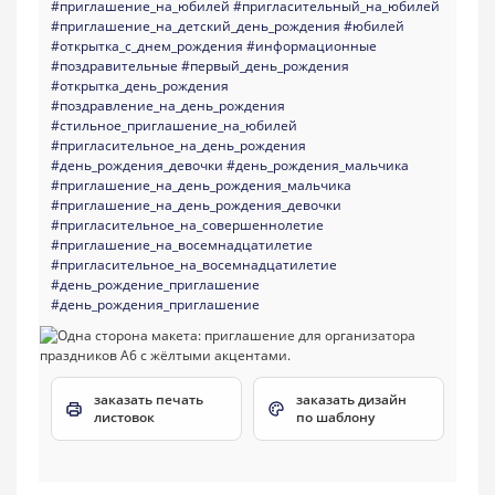
#приглашение_на_юбилей
#пригласительный_на_юбилей
#приглашение_на_детский_день_рождения
#юбилей
#открытка_с_днем_рождения
#информационные
#поздравительные
#первый_день_рождения
#открытка_день_рождения
#поздравление_на_день_рождения
#стильное_приглашение_на_юбилей
#пригласительное_на_день_рождения
#день_рождения_девочки
#день_рождения_мальчика
#приглашение_на_день_рождения_мальчика
#приглашение_на_день_рождения_девочки
#пригласительное_на_совершеннолетие
#приглашение_на_восемнадцатилетие
#пригласительное_на_восемнадцатилетие
#день_рождение_приглашение
#день_рождения_приглашение
заказать печать
заказать дизайн
листовок
по шаблону