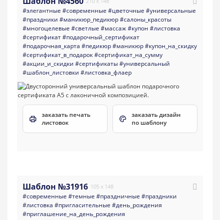
Шаблон №4560
210 x 148
#элегантные
#современные
#цветочные
#универсальные
#праздники
#маникюр_педикюр
#салоны_красоты
#многоцелевые
#светлые
#массаж
#купон
#листовка
#сертификат
#подарочный_сертификат
#подарочная_карта
#педикюр
#маникюр
#купон_на_скидку
#сертификат_в_подарок
#сертификат_на_сумму
#акции_и_скидки
#сертификаты
#универсальный
#шаблон_листовки
#листовка_флаер
заказать печать
заказать дизайн
листовок
по шаблону
Шаблон №31916
105 x 148
#современные
#темные
#праздничные
#праздники
#листовка
#пригласительные
#день_рождения
#приглашение_на_день_рождения