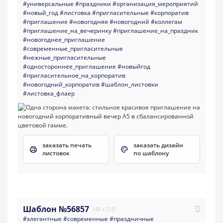
#универсальные
#праздники
#организация_мероприятий
#новый_год
#листовка
#пригласительные
#корпоратив
#приглашение
#новогодняя
#новогодний
#коллегам
#приглашение_на_вечеринку
#приглашение_на_праздник
#новогоднее_приглашение
#современные_пригласительные
#нежные_пригласительные
#одностороннее_приглашение
#новыйгод
#пригласительное_на_корпоратив
#новогодний_корпоратив
#шаблон_листовки
#листовка_флаер
заказать печать
заказать дизайн
листовок
по шаблону
Шаблон №56857
148 x 210
#элегантные
#современные
#праздничные