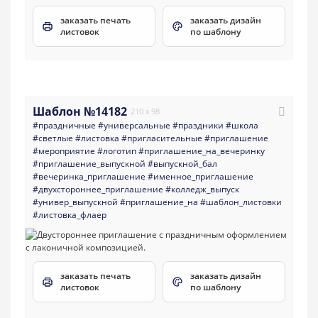
заказать печать
заказать дизайн
листовок
по шаблону
Шаблон №14182
210 x 98
#праздничные
#универсальные
#праздники
#школа
#светлые
#листовка
#пригласительные
#приглашение
#мероприятие
#логотип
#приглашение_на_вечеринку
#приглашение_выпускной
#выпускной_бал
#вечеринка_приглашение
#именное_приглашение
#двухстороннее_приглашение
#колледж_выпуск
#универ_выпускной
#приглашение_на
#шаблон_листовки
#листовка_флаер
заказать печать
заказать дизайн
листовок
по шаблону