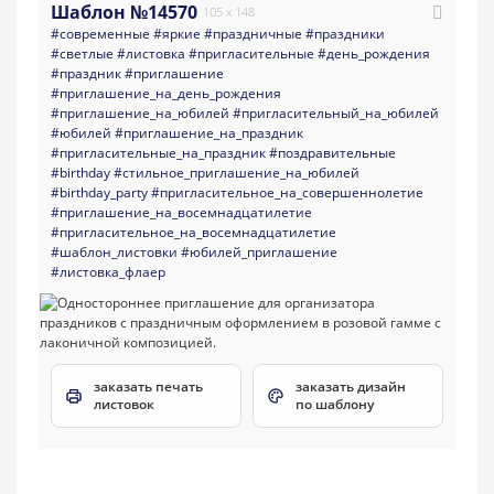
Шаблон №14570
105 x 148
#современные
#яркие
#праздничные
#праздники
#светлые
#листовка
#пригласительные
#день_рождения
#праздник
#приглашение
#приглашение_на_день_рождения
#приглашение_на_юбилей
#пригласительный_на_юбилей
#юбилей
#приглашение_на_праздник
#пригласительные_на_праздник
#поздравительные
#birthday
#стильное_приглашение_на_юбилей
#birthday_party
#пригласительное_на_совершеннолетие
#приглашение_на_восемнадцатилетие
#пригласительное_на_восемнадцатилетие
#шаблон_листовки
#юбилей_приглашение
#листовка_флаер
заказать печать
заказать дизайн
листовок
по шаблону