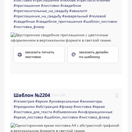
#листовка
#приглашения
#любовь
#пригласительные
#приглашение
#листовки
#свадебное
#пригласительные_на_свадьбу
#эвкалипт
#приглашение_на_свадьбу
#акварельный
#полевой
#свадебные
#свадебное_приглашение
#шаблон_листовки
#листовка_флаер
заказать печать
заказать дизайн
листовок
по шаблону
Шаблон №2204
210 x 297
#геометрия
#яркие
#универсальные
#аниматоры
#праздники
#абстракция
#флаер
#листовка
#яркая
#листовка_для_текста
#объявления
#информационные
#яркая_листовка
#шаблон_листовки
#листовка_флаер