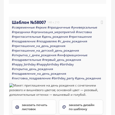
Шаблон №58007
148 x 210
#современные
#яркие
#праздничные
#универсальные
#праздники
#организация_мероприятий
#листовка
#пригласительные
#день_рождения
#приглашение
#поздравление
#поздравляю
#с_днем_рождения
#приглашение_на_день_рождения
#приглашение_на_детский_день_рождения
#открытка_с_днем_рождения
#информационные
#поздравительные
#первый_день_рождения
#happy_birthday
#happybirthday
#birthday
#открытка_день_рождения
#поздравление_на_день_рождения
#листовка_поздравление
#birthday_party
#день_рождение
заказать печать
заказать дизайн
листовок
по шаблону