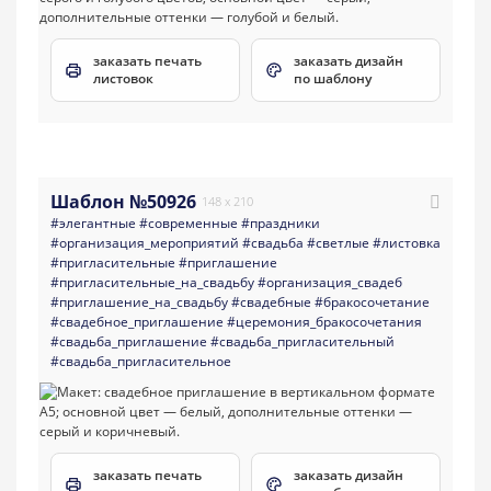
заказать печать
заказать дизайн
листовок
по шаблону
Шаблон №50926
148 x 210
#элегантные
#современные
#праздники
#организация_мероприятий
#свадьба
#светлые
#листовка
#пригласительные
#приглашение
#пригласительные_на_свадьбу
#организация_свадеб
#приглашение_на_свадьбу
#свадебные
#бракосочетание
#свадебное_приглашение
#церемония_бракосочетания
#свадьба_приглашение
#свадьба_пригласительный
#свадьба_пригласительное
заказать печать
заказать дизайн