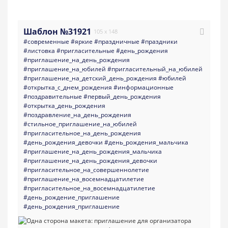
Шаблон №31921
105 x 148
#современные
#яркие
#праздничные
#праздники
#листовка
#пригласительные
#день_рождения
#приглашение_на_день_рождения
#приглашение_на_юбилей
#пригласительный_на_юбилей
#приглашение_на_детский_день_рождения
#юбилей
#открытка_с_днем_рождения
#информационные
#поздравительные
#первый_день_рождения
#открытка_день_рождения
#поздравление_на_день_рождения
#стильное_приглашение_на_юбилей
#пригласительное_на_день_рождения
#день_рождения_девочки
#день_рождения_мальчика
#приглашение_на_день_рождения_мальчика
#приглашение_на_день_рождения_девочки
#пригласительное_на_совершеннолетие
#приглашение_на_восемнадцатилетие
#пригласительное_на_восемнадцатилетие
#день_рождение_приглашение
#день_рождения_приглашение