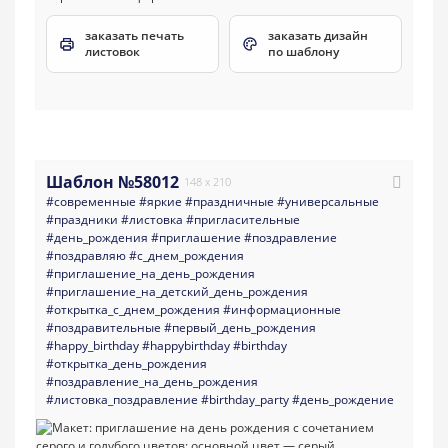
заказать печать
заказать дизайн
листовок
по шаблону
Шаблон №58012
148 x 210
#современные
#яркие
#праздничные
#универсальные
#праздники
#листовка
#пригласительные
#день_рождения
#приглашение
#поздравление
#поздравляю
#с_днем_рождения
#приглашение_на_день_рождения
#приглашение_на_детский_день_рождения
#открытка_с_днем_рождения
#информационные
#поздравительные
#первый_день_рождения
#happy_birthday
#happybirthday
#birthday
#открытка_день_рождения
#поздравление_на_день_рождения
#листовка_поздравление
#birthday_party
#день_рождение