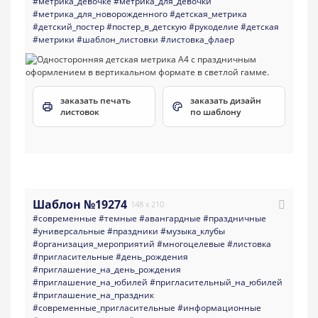
#метрика_девочке
#метрика_для_девочки
#метрика_для_новорожденного
#детская_метрика
#детский_постер
#постер_в_детскую
#рукоделие
#детская
#метрики
#шаблон_листовки
#листовка_флаер
заказать печать
заказать дизайн
листовок
по шаблону
Шаблон №19274
148 x 210
#современные
#темные
#авангардные
#праздничные
#универсальные
#праздники
#музыка_клубы
#организация_мероприятий
#многоцелевые
#листовка
#пригласительные
#день_рождения
#приглашение_на_день_рождения
#приглашение_на_юбилей
#пригласительный_на_юбилей
#приглашение_на_праздник
#современные_пригласительные
#информационные