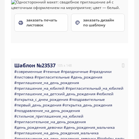
заказать печать
заказать дизайн
листовок
по шаблону
Шаблон №23537
105 x 148
#современные
#темные
#праздничные
#праздники
#листовка
#пригласительные
#день_рождения
#приглашение_на_день_рождения
#приглашение_на_юбилей
#пригласительный_на_юбилей
#приглашение_на_детский_день_рождения
#юбилей
#открытка_с_днем_рождения
#поздравительные
#первый_день_рождения
#открытка_день_рождения
#поздравление_на_день_рождения
#стильное_приглашение_на_юбилей
#пригласительное_на_день_рождения
#день_рождения_девочки
#день_рождения_мальчика
#приглашение_на_день_рождения_мальчика
#приглашение_на_день_рождения_девочки
#birthday_party