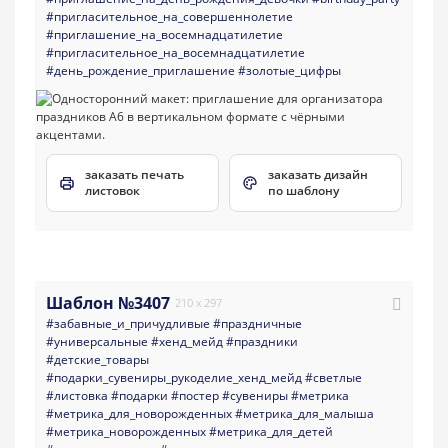
#пригласительное_на_совершеннолетие
#приглашение_на_восемнадцатилетие
#пригласительное_на_восемнадцатилетие
#день_рождение_приглашение
#золотые_цифры
заказать печать
заказать дизайн
листовок
по шаблону
Шаблон №3407
210 x 297
#забавные_и_причудливые
#праздничные
#универсальные
#хенд_мейд
#праздники
#детские_товары
#подарки_сувениры_рукоделие_хенд_мейд
#светлые
#листовка
#подарки
#постер
#сувениры
#метрика
#метрика_для_новорожденных
#метрика_для_малыша
#метрика_новорожденных
#метрика_для_детей