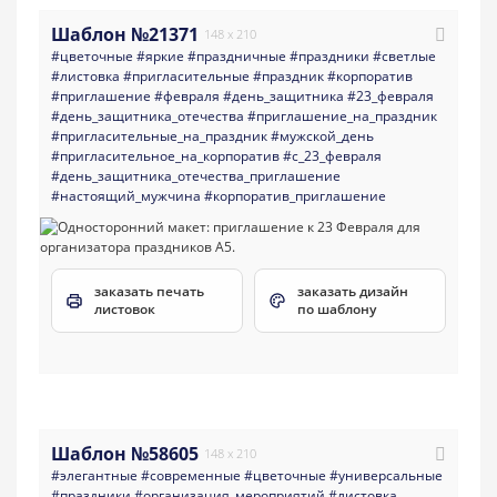
Шаблон №21371
148 x 210
#цветочные
#яркие
#праздничные
#праздники
#светлые
#листовка
#пригласительные
#праздник
#корпоратив
#приглашение
#февраля
#день_защитника
#23_февраля
#день_защитника_отечества
#приглашение_на_праздник
#пригласительные_на_праздник
#мужской_день
#пригласительное_на_корпоратив
#с_23_февраля
#день_защитника_отечества_приглашение
#настоящий_мужчина
#корпоратив_приглашение
заказать печать
заказать дизайн
листовок
по шаблону
Шаблон №58605
148 x 210
#элегантные
#современные
#цветочные
#универсальные
#праздники
#организация_мероприятий
#листовка