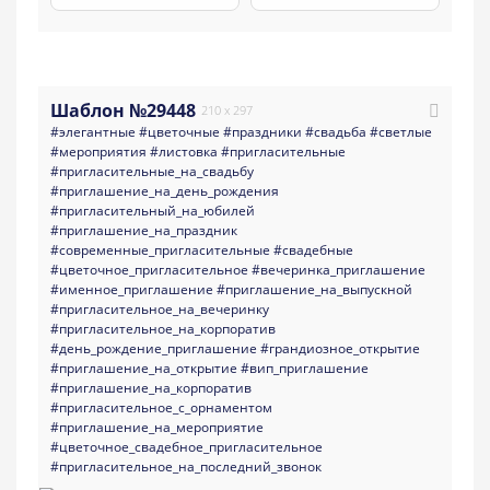
Шаблон №29448
210 x 297
#элегантные
#цветочные
#праздники
#свадьба
#светлые
#мероприятия
#листовка
#пригласительные
#пригласительные_на_свадьбу
#приглашение_на_день_рождения
#пригласительный_на_юбилей
#приглашение_на_праздник
#современные_пригласительные
#свадебные
#цветочное_пригласительное
#вечеринка_приглашение
#именное_приглашение
#приглашение_на_выпускной
#пригласительное_на_вечеринку
#пригласительное_на_корпоратив
#день_рождение_приглашение
#грандиозное_открытие
#приглашение_на_открытие
#вип_приглашение
#приглашение_на_корпоратив
#пригласительное_с_орнаментом
#приглашение_на_мероприятие
#цветочное_свадебное_пригласительное
#пригласительное_на_последний_звонок