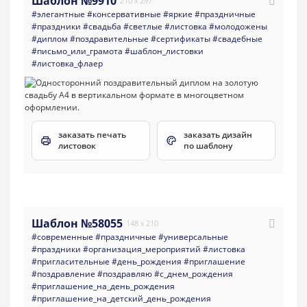
Шаблон №9910
210 x 297
#элегантные
#консервативные
#яркие
#праздничные
#праздники
#свадьба
#светлые
#листовка
#молодожены
#диплом
#поздравительные
#сертификаты
#свадебные
#письмо_или_грамота
#шаблон_листовки
#листовка_флаер
заказать печать
заказать дизайн
листовок
по шаблону
Шаблон №58055
148 x 210
#современные
#праздничные
#универсальные
#праздники
#организация_мероприятий
#листовка
#пригласительные
#день_рождения
#приглашение
#поздравление
#поздравляю
#с_днем_рождения
#приглашение_на_день_рождения
#приглашение_на_детский_день_рождения