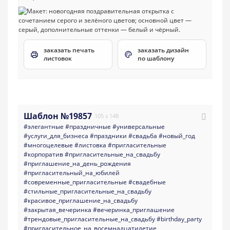
заказать печать
заказать дизайн
листовок
по шаблону
Шаблон №19857
105 x 148
#элегантные
#праздничные
#универсальные
#услуги_для_бизнеса
#праздники
#свадьба
#новый_год
#многоцелевые
#листовка
#пригласительные
#корпоратив
#пригласительные_на_свадьбу
#приглашение_на_день_рождения
#пригласительный_на_юбилей
#современные_пригласительные
#свадебные
#стильные_пригласительные_на_свадьбу
#красивое_приглашение_на_свадьбу
#закрытая_вечеринка
#вечеринка_приглашение
#трендовые_пригласительные_на_свадьбу
#birthday_party
#пригласительное_на_восемнадцатилетие