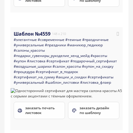
листовок
по шаблону
Шаблон №4559
148 x 210
#элегантные
#современные
#темные
#праздничные
#универсальные
#праздники
#маникюр_педикюр
#салоны_красоты
#подарки_сувениры_рукоделие_хенд_мейд
#красоты
#купон
#листовка
#сертификат
#подарочный_сертификат
#воздушные_шарики
#салон_красоты
#купон_на_скидку
#процедура
#сертификат_в_подарок
#сертификат_на_сумму
#акции_и_скидки
#сертификаты
#универсальный
#шаблон_листовки
#листовка_флаер
заказать печать
заказать дизайн
листовок
по шаблону