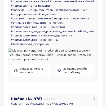
#приглашение_на_юбилей
#пригласительный_на_юбилей
#приглашение_на_праздник
#современные_пригласительные
#информационные
#поздравительные
#свадебные
#розовые_пригласительные
#вечеринка_приглашение
#стильное_приглашение_на_юбилей
#пригласительное_на_день_рождения
#приглашение_на_день_рождения_девочки
#birthday_party
#пригласительное_на_восемнадцатилетие
#пригласительное_на_вечеринку
#тематическая_вечеринка
заказать печать
заказать дизайн
листовок
по шаблону
Шаблон №19787
148 x 210
#элегантные
#праздничные
#классические