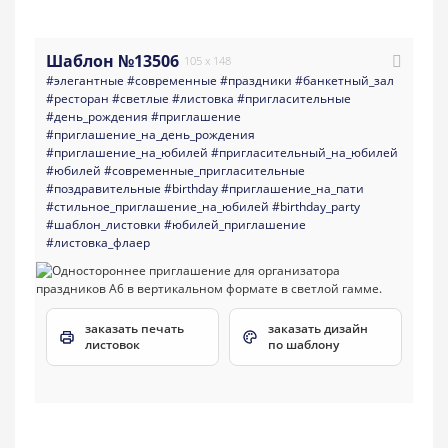
Шаблон №13506
105 x 148
#элегантные
#современные
#праздники
#банкетный_зал
#ресторан
#светлые
#листовка
#пригласительные
#день_рождения
#приглашение
#приглашение_на_день_рождения
#приглашение_на_юбилей
#пригласительный_на_юбилей
#юбилей
#современные_пригласительные
#поздравительные
#birthday
#приглашение_на_пати
#стильное_приглашение_на_юбилей
#birthday_party
#шаблон_листовки
#юбилей_приглашение
#листовка_флаер
заказать печать
заказать дизайн
листовок
по шаблону