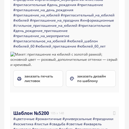
#пригласительные
#день_рождения
#приглашение
#приглашение_на_день_рождения
#приглашение_на_юбилей
#пригласительный_на_юбилей
#юбилей
#приглашение_на_праздник
#информационные
#стильное_приглашение_на_юбилей
#пригласительное
#день_рождение_приглашение
#приглашение_на_мероприятие
#пригласительное_на_юбилей
#юбилей_шаблон
#юбилей_60
#юбилей_приглашение
#юбилей_60_лет
заказать печать
заказать дизайн
листовок
по шаблону
Шаблон №5200
105 x 148
#цветочные
#романтичные
#универсальные
#праздники
#косметика
#листья
#свадьба
#светлые
#акварель