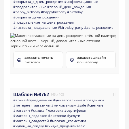
#открытка_с_днем_рождения
#информационные
#поздравительные
#первый_день_рождения
#happy_birthday
#happybirthday
#birthday
#открытка_день_рождения
#поздравление_на_день_рождения
#листовка_поздравление
#birthday_party
#день_рождение
заказать печать
заказать дизайн
листовок
по шаблону
Шаблон №8762
148 x 105
#яркие
#праздничные
#универсальные
#праздники
#интернет_магазины
#минимализм
#sale
#светлые
#магазин
#скидка
#листовка
#сертификат
#магазин_подарков
#листовки
#услуги
#магазин_сладостей
#магазин_косметики
#купон_на_скидку
#скидка_предъявителю