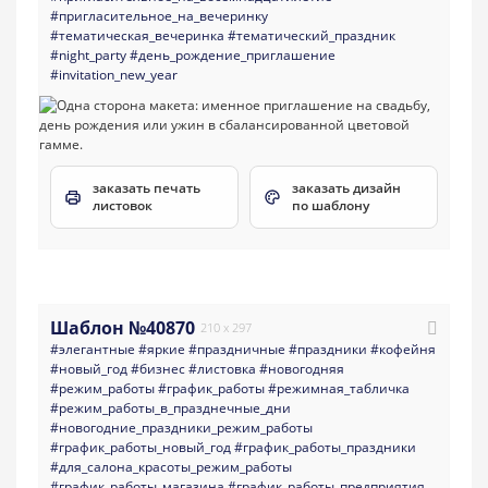
#пригласительное_на_вечеринку
#тематическая_вечеринка
#тематический_праздник
#night_party
#день_рождение_приглашение
#invitation_new_year
заказать печать
заказать дизайн
листовок
по шаблону
Шаблон №40870
210 x 297
#элегантные
#яркие
#праздничные
#праздники
#кофейня
#новый_год
#бизнес
#листовка
#новогодняя
#режим_работы
#график_работы
#режимная_табличка
#режим_работы_в_празднечные_дни
#новогодние_праздники_режим_работы
#график_работы_новый_год
#график_работы_праздники
#для_салона_красоты_режим_работы
#график_работы_магазина
#график_работы_предприятия