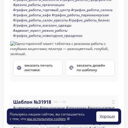
#режим_работы_организации
#график_работы_торговый_центр
#график_работы_салона
#график_работы_кафе
#график_работы_парикмахерская
#график_работы_салон_красоты
#график_работы_бизнес
#график_работы_магазин_одежды
#адвокат_юрист_режим_работы
#график_работы_новогодние_праздники
заказать печать
заказать дизайн
листовок
по шаблону
Шаблон №31918
105 x 148
#современные
#праздничные
#праздники
#многоцелевые
#листовка
#пригласительные
#день_рождения
Пользуясь нашим сайтом, вы соглашаетесь
Хорошо
#приглашение_на_день_рождения
с тем, что
мы используем cookies
🍪
#приглашение_на_юбилей
#пригласительный_на_юбилей