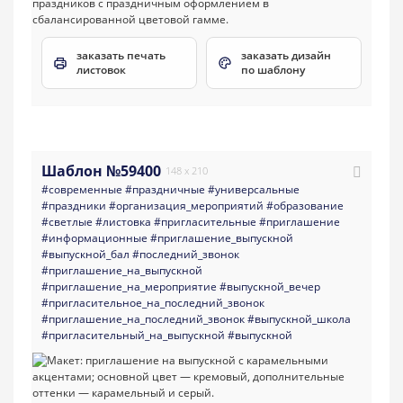
заказать печать
заказать дизайн
листовок
по шаблону
Шаблон №59400
148 x 210
#современные
#праздничные
#универсальные
#праздники
#организация_мероприятий
#образование
#светлые
#листовка
#пригласительные
#приглашение
#информационные
#приглашение_выпускной
#выпускной_бал
#последний_звонок
#приглашение_на_выпускной
#приглашение_на_мероприятие
#выпускной_вечер
#пригласительное_на_последний_звонок
#приглашение_на_последний_звонок
#выпускной_школа
#пригласительный_на_выпускной
#выпускной