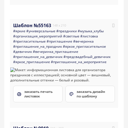
Шаблон №55163
148 x 210
#яркие
#универсальные
#праздники
#музыка_клубы
#организация_мероприятий
#светлые
#листовка
#пригласительные
#приглашение
#вечеринка
#приглашение_на_праздник
#яркое_пригласительное
#девичник
#вечеринка_приглашение
#приглашение_на_девичник
#предсвадебный_девичник
#яркое_приглашение
#приглашение_на_мероприятие
заказать печать
заказать дизайн
листовок
по шаблону