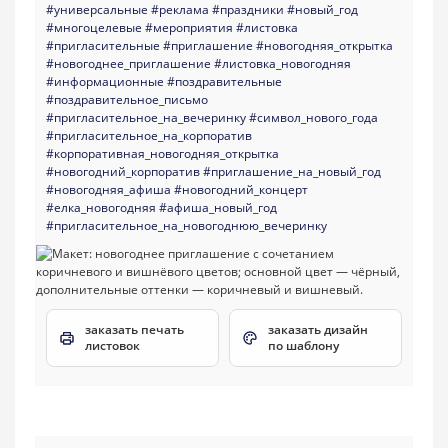
#универсальные
#реклама
#праздники
#новый_год
#многоцелевые
#мероприятия
#листовка
#пригласительные
#приглашение
#новогодняя_открытка
#новогоднее_приглашение
#листовка_новогодняя
#информационные
#поздравительные
#поздравительное_письмо
#пригласительное_на_вечеринку
#символ_нового_года
#пригласительное_на_корпоратив
#корпоративная_новогодняя_открытка
#новогодний_корпоратив
#приглашение_на_новый_год
#новогодняя_афиша
#новогодний_концерт
#елка_новогодняя
#афиша_новый_год
#пригласительное_на_новогоднюю_вечеринку
заказать печать
заказать дизайн
листовок
по шаблону