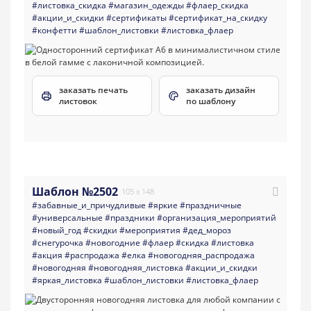
#листовка_скидка
#магазин_одежды
#флаер_скидка
#акции_и_скидки
#сертификаты
#сертификат_на_скидку
#конфетти
#шаблон_листовки
#листовка_флаер
заказать печать
заказать дизайн
листовок
по шаблону
Шаблон №2502
105 x 148
#забавные_и_причудливые
#яркие
#праздничные
#универсальные
#праздники
#организация_мероприятий
#новый_год
#скидки
#мероприятия
#дед_мороз
#снегурочка
#новогодние
#флаер
#скидка
#листовка
#акция
#распродажа
#елка
#новогодняя_распродажа
#новогодняя
#новогодняя_листовка
#акции_и_скидки
#яркая_листовка
#шаблон_листовки
#листовка_флаер