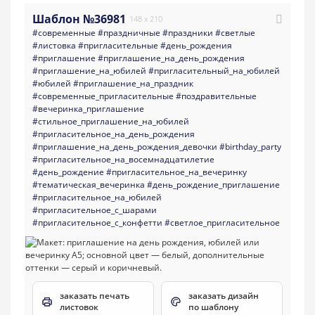
Шаблон №36981
148 x 210
#современные
#праздничные
#праздники
#светлые
#листовка
#пригласительные
#день_рождения
#приглашение
#приглашение_на_день_рождения
#приглашение_на_юбилей
#пригласительный_на_юбилей
#юбилей
#приглашение_на_праздник
#современные_пригласительные
#поздравительные
#вечеринка_приглашение
#стильное_приглашение_на_юбилей
#пригласительное_на_день_рождения
#приглашение_на_день_рождения_девочки
#birthday_party
#пригласительное_на_восемнадцатилетие
#день_рождение
#пригласительное_на_вечеринку
#тематическая_вечеринка
#день_рождение_приглашение
#пригласительное_на_юбилей
#пригласительное_с_шарами
#пригласительное_с_конфетти
#светлое_пригласительное
заказать печать
заказать дизайн
листовок
по шаблону