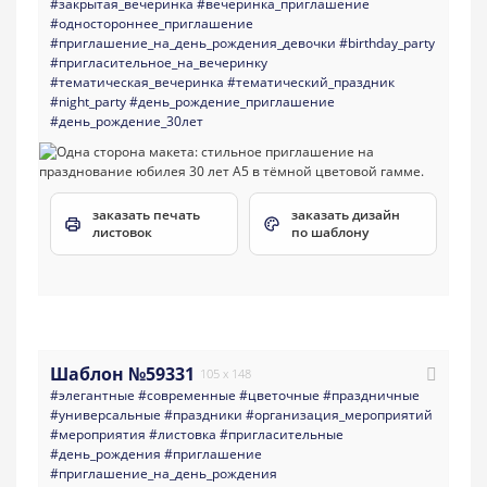
#закрытая_вечеринка
#вечеринка_приглашение
#одностороннее_приглашение
#приглашение_на_день_рождения_девочки
#birthday_party
#пригласительное_на_вечеринку
#тематическая_вечеринка
#тематический_праздник
#night_party
#день_рождение_приглашение
#день_рождение_30лет
заказать печать
заказать дизайн
листовок
по шаблону
Шаблон №59331
105 x 148
#элегантные
#современные
#цветочные
#праздничные
#универсальные
#праздники
#организация_мероприятий
#мероприятия
#листовка
#пригласительные
#день_рождения
#приглашение
#приглашение_на_день_рождения