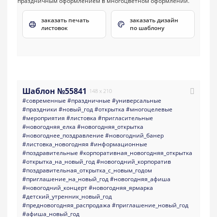
заказать печать
заказать дизайн
листовок
по шаблону
Шаблон №55841
148 x 210
#современные
#праздничные
#универсальные
#праздники
#новый_год
#открытка
#многоцелевые
#мероприятия
#листовка
#пригласительные
#новогодняя_елка
#новогодняя_открытка
#новогоднее_поздравление
#новогодний_банер
#листовка_новогодняя
#информационные
#поздравительные
#корпоративная_новогодняя_открытка
#открытка_на_новый_год
#новогодний_корпоратив
#поздравительная_открытка_с_новым_годом
#приглашение_на_новый_год
#новогодняя_афиша
#новогодний_концерт
#новогодняя_ярмарка
#детский_утренник_новый_год
#предновогодняя_распродажа
#приглашение_новый_год
#афиша_новый_год