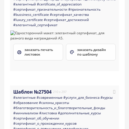
#элегантный
#certificate_of_appreciation
#сертификат_признательности
#признательность
#bussiness_certificate
#сертификат_качества
#luxury_certificate
#сертификат_достижений
#элегантный_сертификат
заказать печать
заказать дизайн
листовок
по шаблону
Шаблон №27504
210 x 297
#элегантные
#современные
#услуги_для_бизнеса
#курсы
#образование
#салоны_красоты
#благотворительность_и_благотворительные_фонды
#минимализм
#листовка
#дополнительные_курсы
#сертификат_об_обучении
#сертификат_о_прохождении_курсов
#сертификат_о_повышении_квалификации