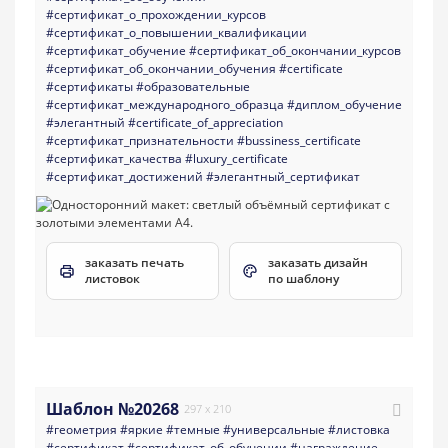
#сертификат_о_прохождении_курсов
#сертификат_о_повышении_квалификации
#сертификат_обучение
#сертификат_об_окончании_курсов
#сертификат_об_окончании_обучения
#certificate
#сертификаты
#образовательные
#сертификат_международного_образца
#диплом_обучение
#элегантный
#certificate_of_appreciation
#сертификат_признательности
#bussiness_certificate
#сертификат_качества
#luxury_certificate
#сертификат_достижений
#элегантный_сертификат
заказать печать
заказать дизайн
листовок
по шаблону
Шаблон №20268
297 x 210
#геометрия
#яркие
#темные
#универсальные
#листовка
#сертификат
#сертификат_об_обучении
#награждение