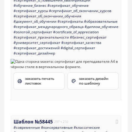
#сертификат_о_повышении_квалификации
#обучение_бизнес
#сертификат_обучение
#сертификат_курсы
#сертификат_об_окончании_курсов
#сертификат_об_окончании_обучения
#документ_об_обучении
#сертификаты
#образовательные
#сертификат_международного_образца
#диплом_обучение
#золотой_сертификат
#certificate_of_appreciation
#сертификат_признательности
#бизнес_сертификат
#университет_сертификат
#сертификат_качества
#сертификат_достижений
#digital_сертификат
#сертификат_дизайнер
заказать печать
заказать дизайн
листовок
по шаблону
Шаблон №58445
297 x 210
#современные
#консервативные
#классические