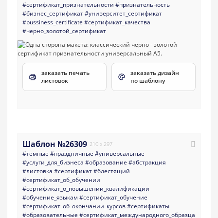
#сертификат_признательности
#признательность
#бизнес_сертификат
#университет_сертификат
#bussiness_certificate
#сертификат_качества
#черно_золотой_сертификат
заказать печать
заказать дизайн
листовок
по шаблону
Шаблон №26309
210 x 297
#темные
#праздничные
#универсальные
#услуги_для_бизнеса
#образование
#абстракция
#листовка
#сертификат
#блестящий
#сертификат_об_обучении
#сертификат_о_повышении_квалификации
#обучение_языкам
#сертификат_обучение
#сертификат_об_окончании_курсов
#сертификаты
#образовательные
#сертификат_международного_образца