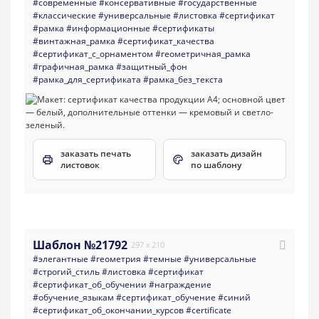
#современные
#консервативные
#государственные
#классические
#универсальные
#листовка
#сертификат
#рамка
#информационные
#сертификаты
#винтажная_рамка
#сертификат_качества
#сертификат_с_орнаментом
#геометричная_рамка
#графичная_рамка
#защитный_фон
#рамка_для_сертификата
#рамка_без_текста
заказать печать
заказать дизайн
листовок
по шаблону
Шаблон №21792
297 x 210
#элегантные
#геометрия
#темные
#универсальные
#строгий_стиль
#листовка
#сертификат
#сертификат_об_обучении
#награждение
#обучение_языкам
#сертификат_обучение
#синий
#сертификат_об_окончании_курсов
#certificate