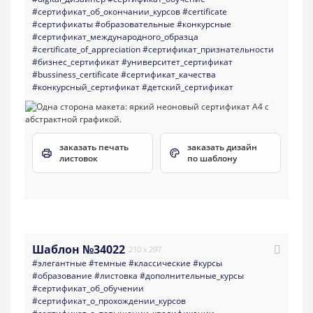
#сертификат_об_окончании_курсов
#certificate
#сертификаты
#образовательные
#конкурсные
#сертификат_международного_образца
#certificate_of_appreciation
#сертификат_признательности
#бизнес_сертификат
#университет_сертификат
#bussiness_certificate
#сертификат_качества
#конкурсный_сертификат
#детский_сертификат
заказать печать
заказать дизайн
листовок
по шаблону
Шаблон №34022
210 x 297
#элегантные
#темные
#классические
#курсы
#образование
#листовка
#дополнительные_курсы
#сертификат_об_обучении
#сертификат_о_прохождении_курсов