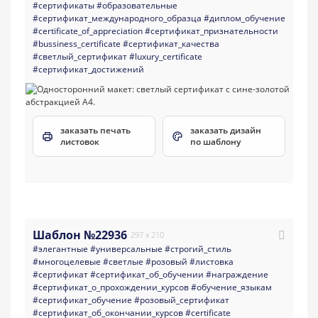
#сертификаты
#образовательные
#сертификат_международного_образца
#диплом_обучение
#certificate_of_appreciation
#сертификат_признательности
#bussiness_certificate
#сертификат_качества
#светлый_сертификат
#luxury_certificate
#сертификат_достижений
заказать печать
заказать дизайн
листовок
по шаблону
Шаблон №22936
297 x 210
#элегантные
#универсальные
#строгий_стиль
#многоцелевые
#светлые
#розовый
#листовка
#сертификат
#сертификат_об_обучении
#награждение
#сертификат_о_прохождении_курсов
#обучение_языкам
#сертификат_обучение
#розовый_сертификат
#сертификат_об_окончании_курсов
#certificate