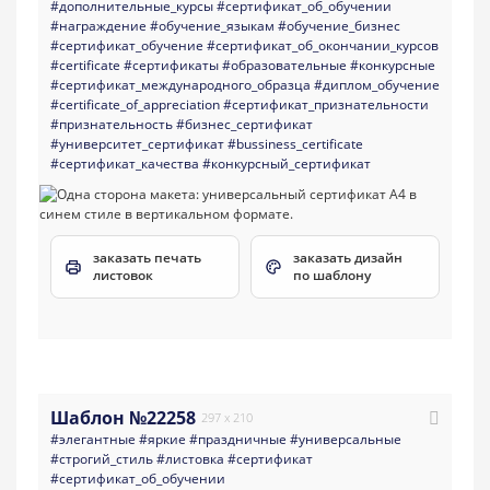
#дополнительные_курсы
#сертификат_об_обучении
#награждение
#обучение_языкам
#обучение_бизнес
#сертификат_обучение
#сертификат_об_окончании_курсов
#certificate
#сертификаты
#образовательные
#конкурсные
#сертификат_международного_образца
#диплом_обучение
#certificate_of_appreciation
#сертификат_признательности
#признательность
#бизнес_сертификат
#университет_сертификат
#bussiness_certificate
#сертификат_качества
#конкурсный_сертификат
заказать печать
заказать дизайн
листовок
по шаблону
Шаблон №22258
297 x 210
#элегантные
#яркие
#праздничные
#универсальные
#строгий_стиль
#листовка
#сертификат
#сертификат_об_обучении