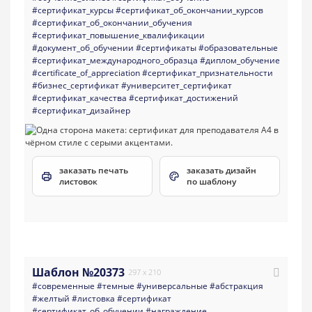
#сертификат_курсы
#сертификат_об_окончании_курсов
#сертификат_об_окончании_обучения
#сертификат_повышение_квалификации
#документ_об_обучении
#сертификаты
#образовательные
#сертификат_международного_образца
#диплом_обучение
#certificate_of_appreciation
#сертификат_признательности
#бизнес_сертификат
#университет_сертификат
#сертификат_качества
#сертификат_достижений
#сертификат_дизайнер
заказать печать
заказать дизайн
листовок
по шаблону
Шаблон №20373
297 x 210
#современные
#темные
#универсальные
#абстракция
#желтый
#листовка
#сертификат
#сертификат_об_обучении
#награждение