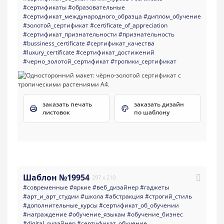
#сертификаты
#образовательные
#сертификат_международного_образца
#диплом_обучение
#золотой_сертификат
#certificate_of_appreciation
#сертификат_признательности
#признательность
#bussiness_certificate
#сертификат_качества
#luxury_certificate
#сертификат_достижений
#черно_золотой_сертификат
#тропики_сертификат
заказать печать
заказать дизайн
листовок
по шаблону
Шаблон №19954
297 x 210
#современные
#яркие
#веб_дизайнер
#гаджеты
#арт_и_арт_студии
#школа
#абстракция
#строгий_стиль
#дополнительные_курсы
#сертификат_об_обучении
#награждение
#обучение_языкам
#обучение_бизнес
#digital_дизайнер
#сертификат_обучение