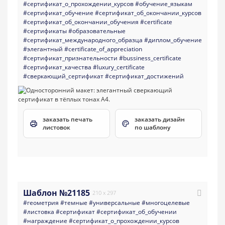
#сертификат_о_прохождении_курсов
#обучение_языкам
#сертификат_обучение
#сертификат_об_окончании_курсов
#сертификат_об_окончании_обучения
#certificate
#сертификаты
#образовательные
#сертификат_международного_образца
#диплом_обучение
#элегантный
#certificate_of_appreciation
#сертификат_признательности
#bussiness_certificate
#сертификат_качества
#luxury_certificate
#сверкающий_сертификат
#сертификат_достижений
заказать печать
заказать дизайн
листовок
по шаблону
Шаблон №21185
210 x 297
#геометрия
#темные
#универсальные
#многоцелевые
#листовка
#сертификат
#сертификат_об_обучении
#награждение
#сертификат_о_прохождении_курсов