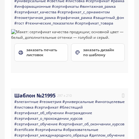
#универсальные
#светлые
#листовка
#сертификат
#рамка
#информационные
#сертификаты
#винтажная_рамка
#сертификат_качества
#сертификат_с_орнаментом
#геометричная_рамка
#графичная_рамка
#защитный_фон
#гост
#технические_показатели
#сертификат_товара
заказать печать
заказать дизайн
листовок
по шаблону
Шаблон №21995
297 x 210
#элегантные
#геометрия
#универсальные
#многоцелевые
#листовка
#сертификат
#блестящий
#сертификат_об_обучении
#награждение
#сертификат_о_прохождении_курсов
#сертификат_обучение
#сертификат_об_окончании_курсов
#certificate
#сертификаты
#образовательные
#сертификат_международного_образца
#диплом_обучение