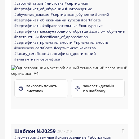
#строгий_стиль
#листовка
#сертификат
#сертификат_об_обучении
#награждение
#обучение_языкам
#сертификат_обучение
#синий
#сертификат_об_окончании_курсов
#certificate
#сертификаты
#образовательные
#конкурсные
#сертификат_международного_образца
#диплом_обучение
#элегантный
#certificate_of_appreciation
#сертификат_признательности
#признательность
#bussiness_certificate
#сертификат_качества
#luxury_certificate
#сертификат_достижений
#элегантный_сертификат
заказать печать
заказать дизайн
листовок
по шаблону
Шаблон №20259
297 x 210
#геометрия
#темные
#универсальные
#абстракция