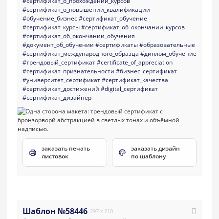
#сертификат_о_прохождении_курсов
#сертификат_о_повышении_квалификации
#обучение_бизнес
#сертификат_обучение
#сертификат_курсы
#сертификат_об_окончании_курсов
#сертификат_об_окончании_обучения
#документ_об_обучении
#сертификаты
#образовательные
#сертификат_международного_образца
#диплом_обучение
#трендовый_сертификат
#certificate_of_appreciation
#сертификат_признательности
#бизнес_сертификат
#университет_сертификат
#сертификат_качества
#сертификат_достижений
#digital_сертификат
#сертификат_дизайнер
заказать печать
заказать дизайн
листовок
по шаблону
Шаблон №58446
297 x 210