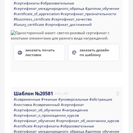
#сертификаты
#образовательные
#сертификат_международного_образца
#диплом_обучение
#certificate_of_appreciation
#сертификат_признательности
#bussiness_certificate
#сертификат_качества
#luxury_certificate
#сертификат_достижений
заказать печать
заказать дизайн
листовок
по шаблону
Шаблон №20581
210 x 297
#современные
#темные
#универсальные
#абстракция
#листовка
#современный
#сертификат
#сертификат_об_обучении
#награждение
#сертификат_о_прохождении_курсов
#сертификат_обучение
#сертификат_об_окончании_курсов
#certificate
#сертификаты
#образовательные
#сертификат_международного_образца
#диплом_обучение