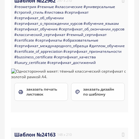
Шаблон №22962
297 x 210
#геометрия
#темные
#классические
#универсальные
#строгий_стиль
#листовка
#сертификат
#сертификат_об_обучении
#сертификат_о_прохождении_курсов
#обучение_языкам
#сертификат_обучение
#сертификат_об_окончании_курсов
#классический_сертификат
#темный_сертификат
#certificate
#сертификаты
#образовательные
#сертификат_международного_образца
#диплом_обучение
#certificate_of_appreciation
#сертификат_признательности
#bussiness_certificate
#сертификат_качества
#luxury_certificate
#сертификат_достижений
заказать печать
заказать дизайн
листовок
по шаблону
Шаблон №24163
148 x 210