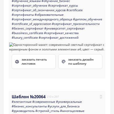
#обучение_языкам
#обучение_бизнес
#сертификат_обучение
#сертификат_курсы
#сертификат_об_окончании_курсов
#certificate
#сертификаты
#образовательные
#сертификат_международного_образца
#диплом_обучение
#certificate_of_appreciation
#сертификат_признательности
#бизнес_сертификат
#университет_сертификат
#bussiness_certificate
#сертификат_качества
#luxury_certificate
#сертификат_достижений
заказать печать
заказать дизайн
листовок
по шаблону
Шаблон №20064
210 x 297
#элегантные
#современные
#универсальные
#бизнес_консультанты
#услуги_для_бизнеса
#руководитель
#строгий_стиль
#многоцелевые