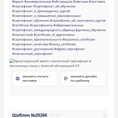
#яркие
#универсальные
#абстракция
#светлые
#листовка
#сертификат
#сертификат_об_обучении
#сертификат_о_прохождении_курсов
#сертификат_о_повышении_квалификации
#сертификат_обучение
#сертификат_об_окончании_курсов
#certificate
#сертификаты
#образовательные
#сертификат_международного_образца
#диплом_обучение
#элегантный
#certificate_of_appreciation
#сертификат_признательности
#bussiness_certificate
#сертификат_качества
#luxury_certificate
#сертификат_достижений
#digital_сертификат
#элегантный_сертификат
заказать печать
заказать дизайн
листовок
по шаблону
Шаблон №20266
297 x 210