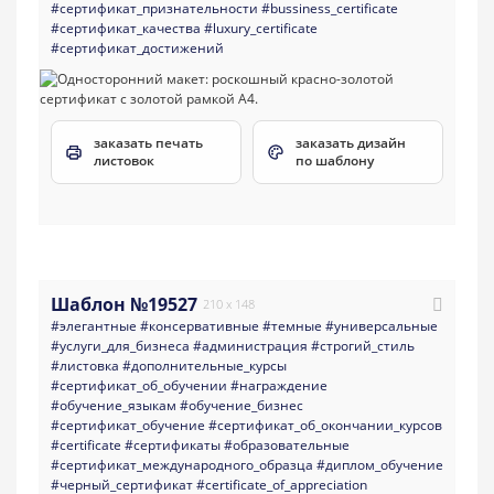
#сертификат_признательности
#bussiness_certificate
#сертификат_качества
#luxury_certificate
#сертификат_достижений
заказать печать
заказать дизайн
листовок
по шаблону
Шаблон №19527
210 x 148
#элегантные
#консервативные
#темные
#универсальные
#услуги_для_бизнеса
#администрация
#строгий_стиль
#листовка
#дополнительные_курсы
#сертификат_об_обучении
#награждение
#обучение_языкам
#обучение_бизнес
#сертификат_обучение
#сертификат_об_окончании_курсов
#certificate
#сертификаты
#образовательные
#сертификат_международного_образца
#диплом_обучение
#черный_сертификат
#certificate_of_appreciation