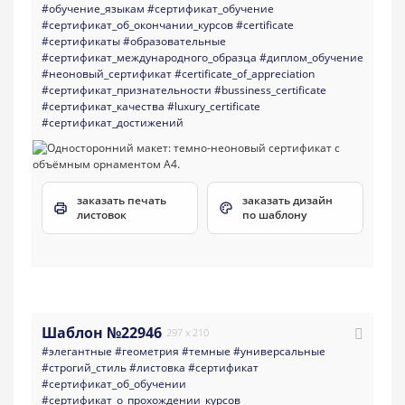
#обучение_языкам
#сертификат_обучение
#сертификат_об_окончании_курсов
#certificate
#сертификаты
#образовательные
#сертификат_международного_образца
#диплом_обучение
#неоновый_сертификат
#certificate_of_appreciation
#сертификат_признательности
#bussiness_certificate
#сертификат_качества
#luxury_certificate
#сертификат_достижений
заказать печать
заказать дизайн
листовок
по шаблону
Шаблон №22946
297 x 210
#элегантные
#геометрия
#темные
#универсальные
#строгий_стиль
#листовка
#сертификат
#сертификат_об_обучении
#сертификат_о_прохождении_курсов