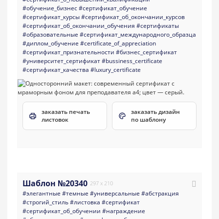
#обучение_бизнес
#сертификат_обучение
#сертификат_курсы
#сертификат_об_окончании_курсов
#сертификат_об_окончании_обучения
#сертификаты
#образовательные
#сертификат_международного_образца
#диплом_обучение
#certificate_of_appreciation
#сертификат_признательности
#бизнес_сертификат
#университет_сертификат
#bussiness_certificate
#сертификат_качества
#luxury_certificate
заказать печать
заказать дизайн
листовок
по шаблону
Шаблон №20340
297 x 210
#элегантные
#темные
#универсальные
#абстракция
#строгий_стиль
#листовка
#сертификат
#сертификат_об_обучении
#награждение