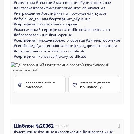
#геометрия
#темные
#классические
#универсальные
#листовка
#сертификат
#сертификат_об_обучении
#награждение
#сертификат_о_прохождении_курсов
#обучение_языкам
#сертификат_обучение
#сертификат_об_окончании_курсов
#классический_сертификат
#certificate
#сертификаты
#образовательные
#конкурсные
#сертификат_международного_образца
#диплом_обучение
#certificate_of_appreciation
#сертификат_признательности
#признательность
#bussiness_certificate
#сертификат_качества
#luxury_certificate
заказать печать
заказать дизайн
листовок
по шаблону
Шаблон №20362
297 x 210
#элегантные
#темные
#классические
#универсальные