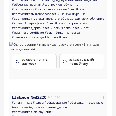
#обучение_языкам
#сертификат_обучение
#сертификат_об_окончании_курсов
#certificate
#сертификаты
#образовательные
#конкурсные
#сертификат_международного_образца
#диплом_обучение
#золотой_сертификат
#certificate_of_appreciation
#сертификат_признательности
#признательность
#bussiness_certificate
#сертификат_качества
#luxury_certificate
#golden_certificate
заказать печать
заказать дизайн
листовок
по шаблону
Шаблон №32220
148 x 210
#элегантные
#курсы
#образование
#абстракция
#светлые
#листовка
#дополнительные_курсы
#сертификат_об_обучении