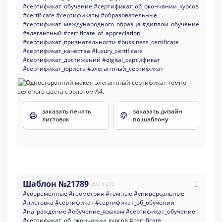
#сертификат_обучение
#сертификат_об_окончании_курсов
#certificate
#сертификаты
#образовательные
#сертификат_международного_образца
#диплом_обучение
#элегантный
#certificate_of_appreciation
#сертификат_признательности
#bussiness_certificate
#сертификат_качества
#luxury_certificate
#сертификат_достижений
#digital_сертификат
#сертификат_юриста
#элегантный_сертификат
заказать печать
заказать дизайн
листовок
по шаблону
Шаблон №21789
297 x 210
#современные
#геометрия
#темные
#универсальные
#листовка
#сертификат
#сертификат_об_обучении
#награждение
#обучение_языкам
#сертификат_обучение
#сертификат_об_окончании_курсов
#certificate