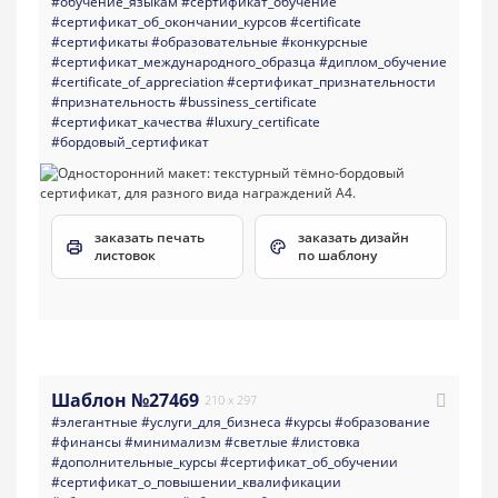
#обучение_языкам
#сертификат_обучение
#сертификат_об_окончании_курсов
#certificate
#сертификаты
#образовательные
#конкурсные
#сертификат_международного_образца
#диплом_обучение
#certificate_of_appreciation
#сертификат_признательности
#признательность
#bussiness_certificate
#сертификат_качества
#luxury_certificate
#бордовый_сертификат
заказать печать
заказать дизайн
листовок
по шаблону
Шаблон №27469
210 x 297
#элегантные
#услуги_для_бизнеса
#курсы
#образование
#финансы
#минимализм
#светлые
#листовка
#дополнительные_курсы
#сертификат_об_обучении
#сертификат_о_повышении_квалификации