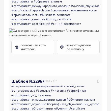
#сертификаты
#образовательные
#сертификат_международного_образца
#диплом_обучение
#certificate_of_appreciation
#сертификат_признательности
#признательность
#bussiness_certificate
#сертификат_качества
#luxury_certificate
#сертификат_достижений
#синий_сертификат
заказать печать
заказать дизайн
листовок
по шаблону
Шаблон №22967
297 x 210
#современные
#универсальные
#строгий_стиль
#многоцелевые
#светлые
#листовка
#сертификат
#сертификат_об_обучении
#сертификат_о_прохождении_курсов
#обучение_языкам
#сертификат_обучение
#сертификат_об_окончании_курсов
#сертификат_об_окончании_обучения
#certificate