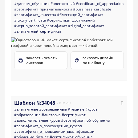
#диплом_обучение
#элегантный
#certificate_of_appreciation
#сертификат_признательности
#bussiness_certificate
#сертификат_качества
#блестящий_сертификат
#luxury_certificate
#сертификат_достижений
#черно_золотой_сертификат
#digital_сертификат
#элегантный_сертификат
заказать печать
заказать дизайн
листовок
по шаблону
Шаблон №34048
210 x 297
#элегантные
#современные
#темные
#курсы
#образование
#листовка
#сертификат
#дополнительные_курсы
#сертификат_об_обучении
#сертификат_о_прохождении_курсов
#сертификат_о_повышении_квалификации
#обучение_бизнес
#сертификат_обучение