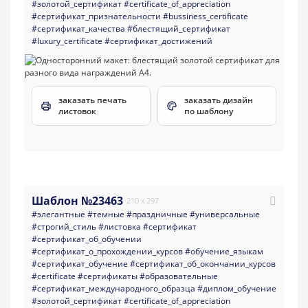
#золотой_сертификат
#certificate_of_appreciation
#сертификат_признательности
#bussiness_certificate
#сертификат_качества
#блестящий_сертификат
#luxury_certificate
#сертификат_достижений
заказать печать
заказать дизайн
листовок
по шаблону
Шаблон №23463
210 x 297
#элегантные
#темные
#праздничные
#универсальные
#строгий_стиль
#листовка
#сертификат
#сертификат_об_обучении
#сертификат_о_прохождении_курсов
#обучение_языкам
#сертификат_обучение
#сертификат_об_окончании_курсов
#certificate
#сертификаты
#образовательные
#сертификат_международного_образца
#диплом_обучение
#золотой_сертификат
#certificate_of_appreciation