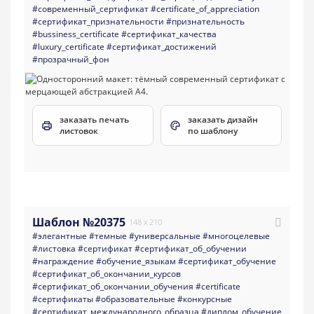
#современный_сертификат
#certificate_of_appreciation
#сертификат_признательности
#признательность
#bussiness_certificate
#сертификат_качества
#luxury_certificate
#сертификат_достижений
#прозрачный_фон
заказать печать
заказать дизайн
листовок
по шаблону
Шаблон №20375
148 x 210
#элегантные
#темные
#универсальные
#многоцелевые
#листовка
#сертификат
#сертификат_об_обучении
#награждение
#обучение_языкам
#сертификат_обучение
#сертификат_об_окончании_курсов
#сертификат_об_окончании_обучения
#certificate
#сертификаты
#образовательные
#конкурсные
#сертификат_международного_образца
#диплом_обучение