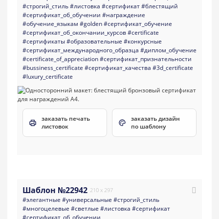
#строгий_стиль
#листовка
#сертификат
#блестящий
#сертификат_об_обучении
#награждение
#обучение_языкам
#golden
#сертификат_обучение
#сертификат_об_окончании_курсов
#certificate
#сертификаты
#образовательные
#конкурсные
#сертификат_международного_образца
#диплом_обучение
#certificate_of_appreciation
#сертификат_признательности
#bussiness_certificate
#сертификат_качества
#3d_certificate
#luxury_certificate
заказать печать
заказать дизайн
листовок
по шаблону
Шаблон №22942
210 x 297
#элегантные
#универсальные
#строгий_стиль
#многоцелевые
#светлые
#листовка
#сертификат
#сертификат_об_обучении