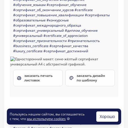
#обучение_языкам
#сертификат_обучение
#сертификат_об_окончании_курсов
#certificate
#сертификат_повышение_квалификации
#сертификаты
#образовательные
#конкурсные
#сертификат_международного_образца
#сертификат_универсальный
#диплом_обучение
#универсальный
#certificate_of_appreciation
#сертификат_признательности
#признательность
#bussiness_certificate
#сертификат_качества
#luxury_certificate
#сертификат_достижений
заказать печать
заказать дизайн
листовок
по шаблону
Пользуясь нашим сайтом, вы соглашаетесь
Хорошо
Шаблон №20692
297 x 210
с тем, что
мы используем cookies
🍪
#элегантные
#универсальные
#многоцелевые
#светлые