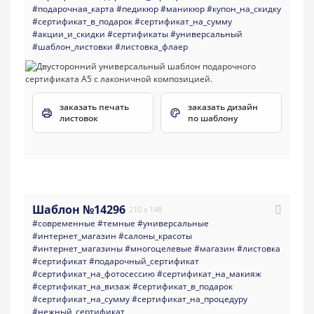
#подарочная_карта
#педикюр
#маникюр
#купон_на_скидку
#сертификат_в_подарок
#сертификат_на_сумму
#акции_и_скидки
#сертификаты
#универсальный
#шаблон_листовки
#листовка_флаер
заказать печать
заказать дизайн
листовок
по шаблону
Шаблон №14296
210 x 148
#современные
#темные
#универсальные
#интернет_магазин
#салоны_красоты
#интернет_магазины
#многоцелевые
#магазин
#листовка
#сертификат
#подарочный_сертификат
#сертификат_на_фотосессию
#сертификат_на_макияж
#сертификат_на_визаж
#сертификат_в_подарок
#сертификат_на_сумму
#сертификат_на_процедуру
#нежный_сертификат