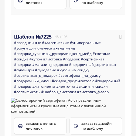
листовок
по шаблону
Шаблон №7225
148 x 105
#праздничные
#классические
#универсальные
#услуги_для_бизнеса
#хенд_мейд
#подарки_сувениры_рукоделие_хенд_мейд
#светлые
#скидка
#купон
#листовка
#подарок
#сертификат
#подарки
#магазин_подарков
#подарочный_сертификат
#сувениры
#рукоделие
#купон_на_скидку
#сертификат_в_подарок
#сертификат_на_сумму
#подарочный_купон
#скидка_предъявителю
#подарочный
#подарок_для_клиента
#ленточка
#акции_и_скидки
#сертификаты
#шаблон_листовки
#листовка_флаер
заказать печать
заказать дизайн
листовок
по шаблону