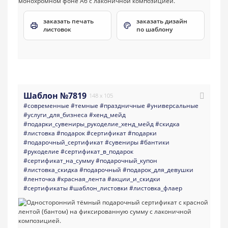
заказать печать
заказать дизайн
листовок
по шаблону
Шаблон №7819
148 x 105
#современные
#темные
#праздничные
#универсальные
#услуги_для_бизнеса
#хенд_мейд
#подарки_сувениры_рукоделие_хенд_мейд
#скидка
#листовка
#подарок
#сертификат
#подарки
#подарочный_сертификат
#сувениры
#бантики
#рукоделие
#сертификат_в_подарок
#сертификат_на_сумму
#подарочный_купон
#листовка_скидка
#подарочный
#подарок_для_девушки
#ленточка
#красная_лента
#акции_и_скидки
#сертификаты
#шаблон_листовки
#листовка_флаер