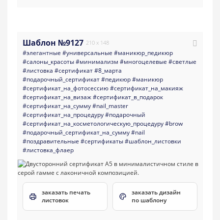
Шаблон №9127
210 x 148
#элегантные
#универсальные
#маникюр_педикюр
#салоны_красоты
#минимализм
#многоцелевые
#светлые
#листовка
#сертификат
#8_марта
#подарочный_сертификат
#педикюр
#маникюр
#сертификат_на_фотосессию
#сертификат_на_макияж
#сертификат_на_визаж
#сертификат_в_подарок
#сертификат_на_сумму
#nail_master
#сертификат_на_процедуру
#подарочный
#сертификат_на_косметологическую_процедуру
#brow
#подарочный_сертификат_на_сумму
#nail
#поздравительные
#сертификаты
#шаблон_листовки
#листовка_флаер
заказать печать
заказать дизайн
листовок
по шаблону