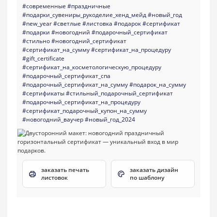
#современные
#праздничные
#подарки_сувениры_рукоделие_хенд_мейд
#новый_год
#new_year
#светлые
#листовка
#подарок
#сертификат
#подарки
#новогодний
#подарочный_сертификат
#стильно
#новогодний_сертификат
#сертификат_на_сумму
#сертификат_на_процедуру
#gift_certificate
#сертификат_на_косметологическую_процедуру
#подарочный_сертификат_спа
#подарочный_сертификат_на_сумму
#подарок_на_сумму
#сертификаты
#стильный_подарочный_сертификат
#подарочный_сертификат_на_процедуру
#сертификат_подарочный_купон_на_сумму
#новогодний_ваучер
#новый_год_2024
заказать печать
заказать дизайн
листовок
по шаблону