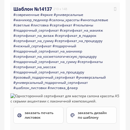
Шаблон №14137
210 x 148
#современные
#яркие
#универсальные
#маникюр_педикюр
#салоны_красоты
#многоцелевые
#светлые
#листовка
#сертификат
#тюльпаны
#подарочный_сертификат
#сертификат_на_макияж
#сертификат_на_визаж
#сертификат_в_подарок
#сертификат_на_сумму
#сертификат_на_процедуру
#нежный_сертификат
#подарочный
#подарочный_сертификат_на_маникюр
#сертификат_на_косметологическую_процедуру
#подарочный_сертификат_на_сумму
#сертификаты
#сертификат_на_массаж
#подарочный_сертификат_на_процедуру
#розовый_подарочный_сертификат
#универсальный
#универсальный_подарочный_сертификат
#шаблон_листовки
#листовка_флаер
заказать печать
заказать дизайн
листовок
по шаблону