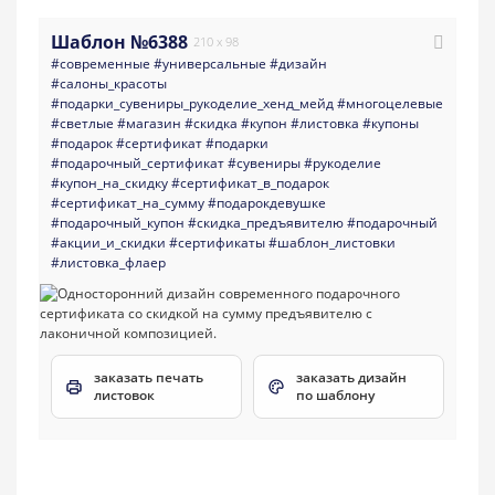
Шаблон №6388
210 x 98
#современные
#универсальные
#дизайн
#салоны_красоты
#подарки_сувениры_рукоделие_хенд_мейд
#многоцелевые
#светлые
#магазин
#скидка
#купон
#листовка
#купоны
#подарок
#сертификат
#подарки
#подарочный_сертификат
#сувениры
#рукоделие
#купон_на_скидку
#сертификат_в_подарок
#сертификат_на_сумму
#подарокдевушке
#подарочный_купон
#скидка_предъявителю
#подарочный
#акции_и_скидки
#сертификаты
#шаблон_листовки
#листовка_флаер
заказать печать
заказать дизайн
листовок
по шаблону