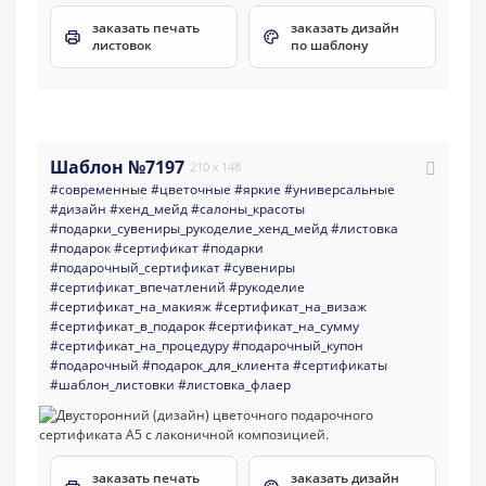
заказать печать
заказать дизайн
листовок
по шаблону
Шаблон №7197
210 x 148
#современные
#цветочные
#яркие
#универсальные
#дизайн
#хенд_мейд
#салоны_красоты
#подарки_сувениры_рукоделие_хенд_мейд
#листовка
#подарок
#сертификат
#подарки
#подарочный_сертификат
#сувениры
#сертификат_впечатлений
#рукоделие
#сертификат_на_макияж
#сертификат_на_визаж
#сертификат_в_подарок
#сертификат_на_сумму
#сертификат_на_процедуру
#подарочный_купон
#подарочный
#подарок_для_клиента
#сертификаты
#шаблон_листовки
#листовка_флаер
заказать печать
заказать дизайн