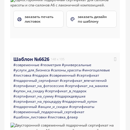
заказать печать
заказать дизайн
листовок
по шаблону
Шаблон №6626
148 x 105
#современные
#геометрия
#универсальные
#услуги_для_бизнеса
#салоны_красоты
#многоцелевые
#листовка
#подарок
#современный
#сертификат
#подарочный_сертификат
#сертификат_впечатлений
#сертификат_на_фотосессию
#сертификат_на_макияж
#купон_на_скидку
#сертификат_в_подарок
#сертификат_на_сумму
#подарокдевушке
#сертификат_на_процедуру
#подарочный_купон
#подарочный
#акции_и_скидки
#сертификаты
#современный_подарочный_сертификат
#шаблон_листовки
#листовка_флаер