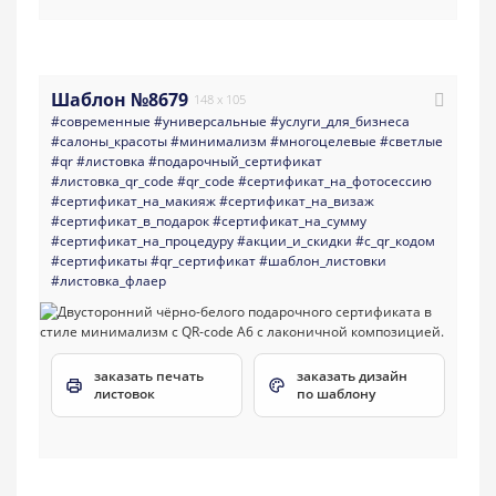
Шаблон №8679
148 x 105
#современные
#универсальные
#услуги_для_бизнеса
#салоны_красоты
#минимализм
#многоцелевые
#светлые
#qr
#листовка
#подарочный_сертификат
#листовка_qr_code
#qr_code
#сертификат_на_фотосессию
#сертификат_на_макияж
#сертификат_на_визаж
#сертификат_в_подарок
#сертификат_на_сумму
#сертификат_на_процедуру
#акции_и_скидки
#с_qr_кодом
#сертификаты
#qr_сертификат
#шаблон_листовки
#листовка_флаер
заказать печать
заказать дизайн
листовок
по шаблону