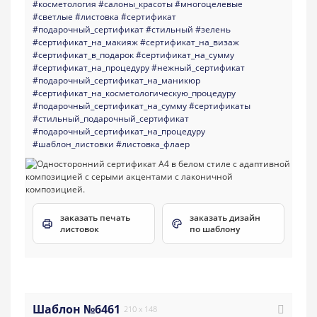
#косметология
#салоны_красоты
#многоцелевые
#светлые
#листовка
#сертификат
#подарочный_сертификат
#стильный
#зелень
#сертификат_на_макияж
#сертификат_на_визаж
#сертификат_в_подарок
#сертификат_на_сумму
#сертификат_на_процедуру
#нежный_сертификат
#подарочный_сертификат_на_маникюр
#сертификат_на_косметологическую_процедуру
#подарочный_сертификат_на_сумму
#сертификаты
#стильный_подарочный_сертификат
#подарочный_сертификат_на_процедуру
#шаблон_листовки
#листовка_флаер
заказать печать
заказать дизайн
листовок
по шаблону
Шаблон №6461
210 x 148