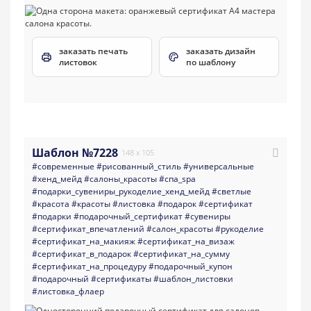
заказать печать
заказать дизайн
листовок
по шаблону
Шаблон №7228
148 x 105
#современные
#рисованный_стиль
#универсальные
#хенд_мейд
#салоны_красоты
#спа_spa
#подарки_сувениры_рукоделие_хенд_мейд
#светлые
#красота
#красоты
#листовка
#подарок
#сертификат
#подарки
#подарочный_сертификат
#сувениры
#сертификат_впечатлений
#салон_красоты
#рукоделие
#сертификат_на_макияж
#сертификат_на_визаж
#сертификат_в_подарок
#сертификат_на_сумму
#сертификат_на_процедуру
#подарочный_купон
#подарочный
#сертификаты
#шаблон_листовки
#листовка_флаер