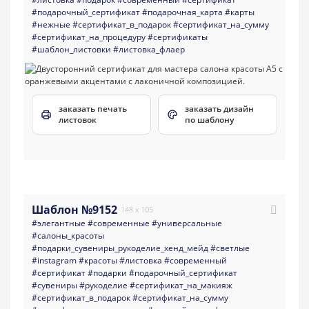
#подарочный_сертификат
#подарочная_карта
#карты
#нежные
#сертификат_в_подарок
#сертификат_на_сумму
#сертификат_на_процедуру
#сертификаты
#шаблон_листовки
#листовка_флаер
заказать печать
заказать дизайн
листовок
по шаблону
Шаблон №9152
148 x 105
#элегантные
#современные
#универсальные
#салоны_красоты
#подарки_сувениры_рукоделие_хенд_мейд
#светлые
#instagram
#красоты
#листовка
#современный
#сертификат
#подарки
#подарочный_сертификат
#сувениры
#рукоделие
#сертификат_на_макияж
#сертификат_в_подарок
#сертификат_на_сумму