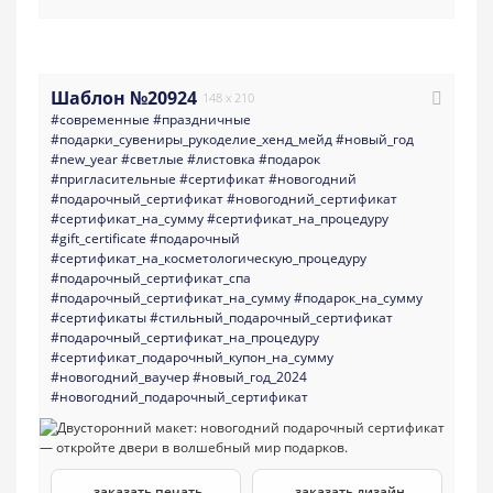
Шаблон №20924
148 x 210
#современные
#праздничные
#подарки_сувениры_рукоделие_хенд_мейд
#новый_год
#new_year
#светлые
#листовка
#подарок
#пригласительные
#сертификат
#новогодний
#подарочный_сертификат
#новогодний_сертификат
#сертификат_на_сумму
#сертификат_на_процедуру
#gift_certificate
#подарочный
#сертификат_на_косметологическую_процедуру
#подарочный_сертификат_спа
#подарочный_сертификат_на_сумму
#подарок_на_сумму
#сертификаты
#стильный_подарочный_сертификат
#подарочный_сертификат_на_процедуру
#сертификат_подарочный_купон_на_сумму
#новогодний_ваучер
#новый_год_2024
#новогодний_подарочный_сертификат
заказать печать
заказать дизайн