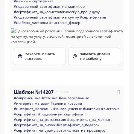
#нежный_сертификат
#подарочный_сертификат_на_маникюр
#сертификат_на_косметологическую_процедуру
#подарочный_сертификат_на_сумму
#сертификаты
#шаблон_листовки
#листовка_флаер
заказать печать
заказать дизайн
листовок
по шаблону
Шаблон №14207
210 x 148
#современные
#темные
#универсальные
#интернет_магазин
#салоны_красоты
#интернет_магазины
#многоцелевые
#магазин
#листовка
#сертификат
#подарочный_сертификат
#сертификат_на_фотосессию
#сертификат_на_макияж
#сертификат_на_визаж
#сертификат_в_подарок
#сертификат_на_сумму
#сертификат_на_процедуру