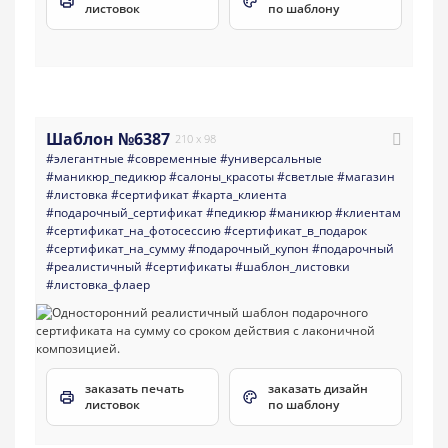
листовок
по шаблону
Шаблон №6387
210 x 98
#элегантные
#современные
#универсальные
#маникюр_педикюр
#салоны_красоты
#светлые
#магазин
#листовка
#сертификат
#карта_клиента
#подарочный_сертификат
#педикюр
#маникюр
#клиентам
#сертификат_на_фотосессию
#сертификат_в_подарок
#сертификат_на_сумму
#подарочный_купон
#подарочный
#реалистичный
#сертификаты
#шаблон_листовки
#листовка_флаер
заказать печать
заказать дизайн
листовок
по шаблону