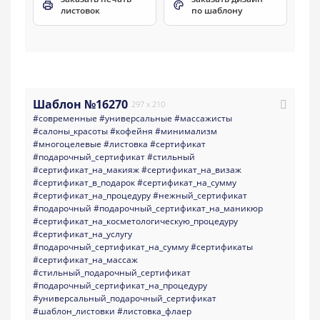
листовок
по шаблону
Шаблон №16270
297 x 210
#современные
#универсальные
#массажисты
#салоны_красоты
#кофейня
#минимализм
#многоцелевые
#листовка
#сертификат
#подарочный_сертификат
#стильный
#сертификат_на_макияж
#сертификат_на_визаж
#сертификат_в_подарок
#сертификат_на_сумму
#сертификат_на_процедуру
#нежный_сертификат
#подарочный
#подарочный_сертификат_на_маникюр
#сертификат_на_косметологическую_процедуру
#сертификат_на_услугу
#подарочный_сертификат_на_сумму
#сертификаты
#сертификат_на_массаж
#стильный_подарочный_сертификат
#подарочный_сертификат_на_процедуру
#универсальный_подарочный_сертификат
#шаблон_листовки
#листовка_флаер