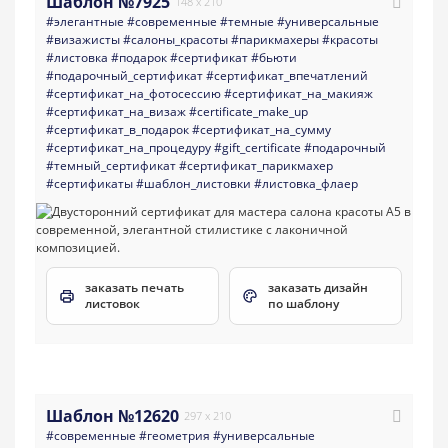
Шаблон №7925
148 x 210
#элегантные
#современные
#темные
#универсальные
#визажисты
#салоны_красоты
#парикмахеры
#красоты
#листовка
#подарок
#сертификат
#бьюти
#подарочный_сертификат
#сертификат_впечатлений
#сертификат_на_фотосессию
#сертификат_на_макияж
#сертификат_на_визаж
#certificate_make_up
#сертификат_в_подарок
#сертификат_на_сумму
#сертификат_на_процедуру
#gift_certificate
#подарочный
#темный_сертификат
#сертификат_парикмахер
#сертификаты
#шаблон_листовки
#листовка_флаер
заказать печать
заказать дизайн
листовок
по шаблону
Шаблон №12620
297 x 210
#современные
#геометрия
#универсальные