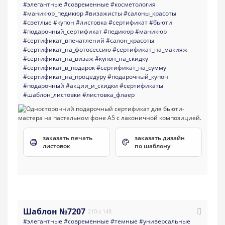
#элегантные
#современные
#косметология
#маникюр_педикюр
#визажисты
#салоны_красоты
#светлые
#купон
#листовка
#сертификат
#бьюти
#подарочный_сертификат
#педикюр
#маникюр
#сертификат_впечатлений
#салон_красоты
#сертификат_на_фотосессию
#сертификат_на_макияж
#сертификат_на_визаж
#купон_на_скидку
#сертификат_в_подарок
#сертификат_на_сумму
#сертификат_на_процедуру
#подарочный_купон
#подарочный
#акции_и_скидки
#сертификаты
#шаблон_листовки
#листовка_флаер
заказать печать
заказать дизайн
листовок
по шаблону
Шаблон №7207
210 x 148
#элегантные
#современные
#темные
#универсальные