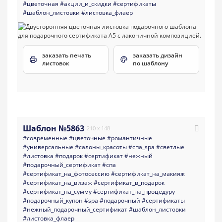
#цветочная
#акции_и_скидки
#сертификаты
#шаблон_листовки
#листовка_флаер
заказать печать
заказать дизайн
листовок
по шаблону
Шаблон №5863
210 x 148
#современные
#цветочные
#романтичные
#универсальные
#салоны_красоты
#спа_spa
#светлые
#листовка
#подарок
#сертификат
#нежный
#подарочный_сертификат
#спа
#сертификат_на_фотосессию
#сертификат_на_макияж
#сертификат_на_визаж
#сертификат_в_подарок
#сертификат_на_сумму
#сертификат_на_процедуру
#подарочный_купон
#spa
#подарочный
#сертификаты
#нежный_подарочный_сертификат
#шаблон_листовки
#листовка_флаер