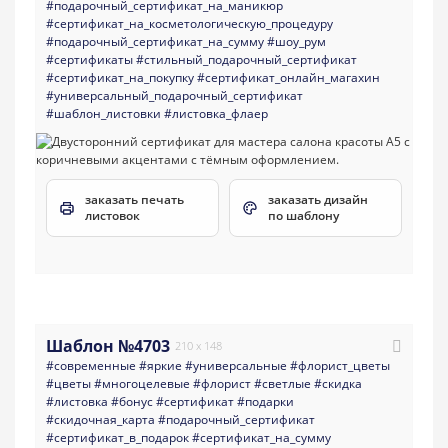
#подарочный_сертификат_на_маникюр
#сертификат_на_косметологическую_процедуру
#подарочный_сертификат_на_сумму
#шоу_рум
#сертификаты
#стильный_подарочный_сертификат
#сертификат_на_покупку
#сертификат_онлайн_магахин
#универсальный_подарочный_сертификат
#шаблон_листовки
#листовка_флаер
заказать печать
заказать дизайн
листовок
по шаблону
Шаблон №4703
210 x 148
#современные
#яркие
#универсальные
#флорист_цветы
#цветы
#многоцелевые
#флорист
#светлые
#скидка
#листовка
#бонус
#сертификат
#подарки
#скидочная_карта
#подарочный_сертификат
#сертификат_в_подарок
#сертификат_на_сумму