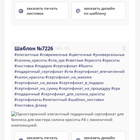
заказать печать
заказать дизайн
листовок
по шаблону
Шаблон №7226
148 x 105
#элегантные
#современные
#цветочные
#универсальные
#салоны_красоты
#спа_spa
#светлые
#красота
#красоты
#листовка
#подарок
#сертификат
#бьюти
#подарочный_сертификат
#спа
#сертификат_впечатлений
#салон_красоты
#сертификат_на_макияж
#сертификат_на_визаж
#сертификат_в_подарок
#сертификат_на_сумму
#сертификат_на_процедуру
#spa
#подарочный
#сертификат_для_салона_красоты
#сертификаты
#элегантный
#шаблон_листовки
#листовка_флаер
заказать печать
заказать дизайн