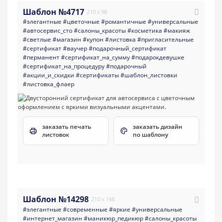
Шаблон №4717
210 x 98
#элегантные
#цветочные
#романтичные
#универсальные
#автосервис_сто
#салоны_красоты
#косметика
#макияж
#светлые
#магазин
#купон
#листовка
#пригласительные
#сертификат
#ваучер
#подарочный_сертификат
#перманент
#сертификат_на_сумму
#подарокдевушке
#сертификат_на_процедуру
#подарочный
#акции_и_скидки
#сертификаты
#шаблон_листовки
#листовка_флаер
заказать печать
заказать дизайн
листовок
по шаблону
Шаблон №14298
210 x 148
#элегантные
#современные
#яркие
#универсальные
#интернет_магазин
#маникюр_педикюр
#салоны_красоты