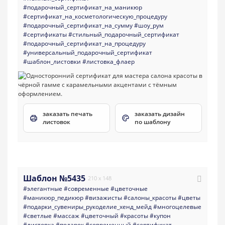
#подарочный_сертификат_на_маникюр
#сертификат_на_косметологическую_процедуру
#подарочный_сертификат_на_сумму
#шоу_рум
#сертификаты
#стильный_подарочный_сертификат
#подарочный_сертификат_на_процедуру
#универсальный_подарочный_сертификат
#шаблон_листовки
#листовка_флаер
заказать печать
заказать дизайн
листовок
по шаблону
Шаблон №5435
210 x 148
#элегантные
#современные
#цветочные
#маникюр_педикюр
#визажисты
#салоны_красоты
#цветы
#подарки_сувениры_рукоделие_хенд_мейд
#многоцелевые
#светлые
#массаж
#цветочный
#красоты
#купон
#листовка
#подарок
#современный
#сертификат