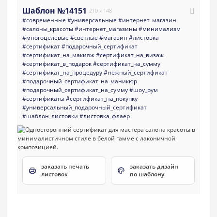
Шаблон №14151
210 x 148
#современные
#универсальные
#интернет_магазин
#салоны_красоты
#интернет_магазины
#минимализм
#многоцелевые
#светлые
#магазин
#листовка
#сертификат
#подарочный_сертификат
#сертификат_на_макияж
#сертификат_на_визаж
#сертификат_в_подарок
#сертификат_на_сумму
#сертификат_на_процедуру
#нежный_сертификат
#подарочный_сертификат_на_маникюр
#подарочный_сертификат_на_сумму
#шоу_рум
#сертификаты
#сертификат_на_покупку
#универсальный_подарочный_сертификат
#шаблон_листовки
#листовка_флаер
заказать печать
заказать дизайн
листовок
по шаблону