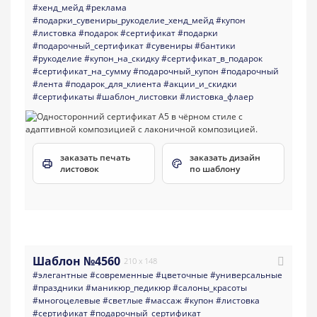
#хенд_мейд
#реклама
#подарки_сувениры_рукоделие_хенд_мейд
#купон
#листовка
#подарок
#сертификат
#подарки
#подарочный_сертификат
#сувениры
#бантики
#рукоделие
#купон_на_скидку
#сертификат_в_подарок
#сертификат_на_сумму
#подарочный_купон
#подарочный
#лента
#подарок_для_клиента
#акции_и_скидки
#сертификаты
#шаблон_листовки
#листовка_флаер
заказать печать
заказать дизайн
листовок
по шаблону
Шаблон №4560
210 x 148
#элегантные
#современные
#цветочные
#универсальные
#праздники
#маникюр_педикюр
#салоны_красоты
#многоцелевые
#светлые
#массаж
#купон
#листовка
#сертификат
#подарочный_сертификат