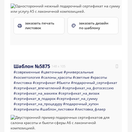
заказать печать
заказать дизайн
листовок
по шаблону
Шаблон №5875
148 x 105
#современные
#цветочные
#универсальные
#косметология
#салоны_красоты
#светлые
#красоты
#листовка
#сертификат
#бьюти
#подарочный_сертификат
#сертификат_впечатлений
#сертификат_на_фотосессию
#сертификат_на_макияж
#сертификат_на_визаж
#сертификат_в_подарок
#сертификат_на_сумму
#сертификат_на_процедуру
#подарочный_купон
#сертификаты
#шаблон_листовки
#листовка_флаер