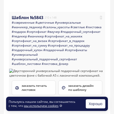
Шаблон №5843
210 x 148
#современные
#цветочные
#универсальные
#маникюр_педикюр
#салоны_красоты
#светлые
#листовка
#подарок
#сертификат
#ваучер
#подарочный_сертификат
#педикюр
#маникюр
#сертификат_на_макияж
#сертификат_на_визаж
#сертификат_в_подарок
#сертификат_на_сумму
#сертификат_на_процедуру
#подарочный_купон
#подарочный
#сертификаты
#универсальный
#универсальный_подарочный_сертификат
#шаблон_листовки
#листовка_флаер
заказать печать
заказать дизайн
листовок
по шаблону
Пользуясь нашим сайтом, вы соглашаетесь
Хорошо
с тем, что
мы используем cookies
🍪