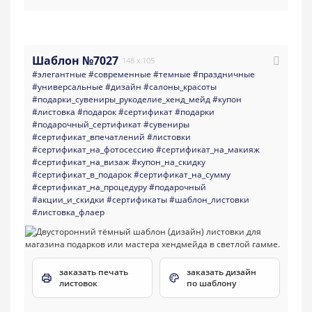
Шаблон №7027
148 x 105
#элегантные
#современные
#темные
#праздничные
#универсальные
#дизайн
#салоны_красоты
#подарки_сувениры_рукоделие_хенд_мейд
#купон
#листовка
#подарок
#сертификат
#подарки
#подарочный_сертификат
#сувениры
#сертификат_впечатлений
#листовки
#сертификат_на_фотосессию
#сертификат_на_макияж
#сертификат_на_визаж
#купон_на_скидку
#сертификат_в_подарок
#сертификат_на_сумму
#сертификат_на_процедуру
#подарочный
#акции_и_скидки
#сертификаты
#шаблон_листовки
#листовка_флаер
заказать печать
заказать дизайн
листовок
по шаблону