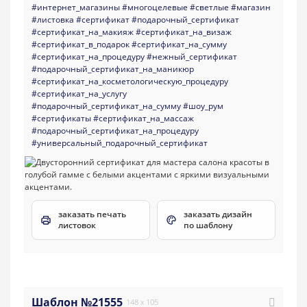
#интернет_магазины
#многоцелевые
#светлые
#магазин
#листовка
#сертификат
#подарочный_сертификат
#сертификат_на_макияж
#сертификат_на_визаж
#сертификат_в_подарок
#сертификат_на_сумму
#сертификат_на_процедуру
#нежный_сертификат
#подарочный_сертификат_на_маникюр
#сертификат_на_косметологическую_процедуру
#сертификат_на_услугу
#подарочный_сертификат_на_сумму
#шоу_рум
#сертификаты
#сертификат_на_массаж
#подарочный_сертификат_на_процедуру
#универсальный_подарочный_сертификат
заказать печать
заказать дизайн
листовок
по шаблону
Шаблон №21555
148 x 105