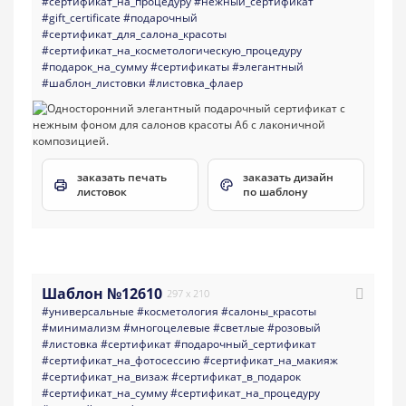
#сертификат_на_процедуру
#нежный_сертификат
#gift_certificate
#подарочный
#сертификат_для_салона_красоты
#сертификат_на_косметологическую_процедуру
#подарок_на_сумму
#сертификаты
#элегантный
#шаблон_листовки
#листовка_флаер
заказать печать
заказать дизайн
листовок
по шаблону
Шаблон №12610
297 x 210
#универсальные
#косметология
#салоны_красоты
#минимализм
#многоцелевые
#светлые
#розовый
#листовка
#сертификат
#подарочный_сертификат
#сертификат_на_фотосессию
#сертификат_на_макияж
#сертификат_на_визаж
#сертификат_в_подарок
#сертификат_на_сумму
#сертификат_на_процедуру