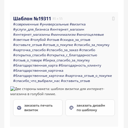
Шаблон №19311
85 x 55
#современные
#универсальные
#визитка
#услуги_для_бизнеса
#интернет_магазин
#интернет_магазины
#минимализм
#многоцелевые
#светлые
#голубой
#отзыв
#скидка_за_отзыв
#оставьте_отзыв
#отзыв_о_покупке
#спасибо_за_покупку
#карточка_спасибо
#спасибо_за_заказ
#спасибо
#открытка_спасибо
#открытка_с_благодарностью
#отзыв_о_товаре
#бирка_спасибо_за_покупку
#благодарственная_карта
#благодарность_клиенту
#благодарственная_карточка
#благодарственные_карточки
#карточка_отзыв_о_покупке
#спасибо_что_выбрали_нас
#оставить_отзыв
заказать печать
заказать дизайн
визиток
по шаблону