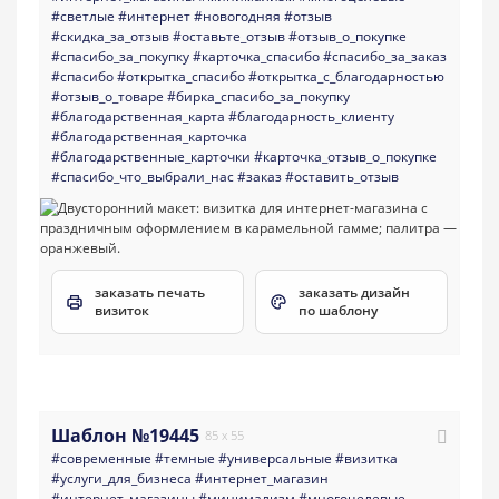
#светлые
#интернет
#новогодняя
#отзыв
#скидка_за_отзыв
#оставьте_отзыв
#отзыв_о_покупке
#спасибо_за_покупку
#карточка_спасибо
#спасибо_за_заказ
#спасибо
#открытка_спасибо
#открытка_с_благодарностью
#отзыв_о_товаре
#бирка_спасибо_за_покупку
#благодарственная_карта
#благодарность_клиенту
#благодарственная_карточка
#благодарственные_карточки
#карточка_отзыв_о_покупке
#спасибо_что_выбрали_нас
#заказ
#оставить_отзыв
заказать печать
заказать дизайн
визиток
по шаблону
Шаблон №19445
85 x 55
#современные
#темные
#универсальные
#визитка
#услуги_для_бизнеса
#интернет_магазин
#интернет_магазины
#минимализм
#многоцелевые