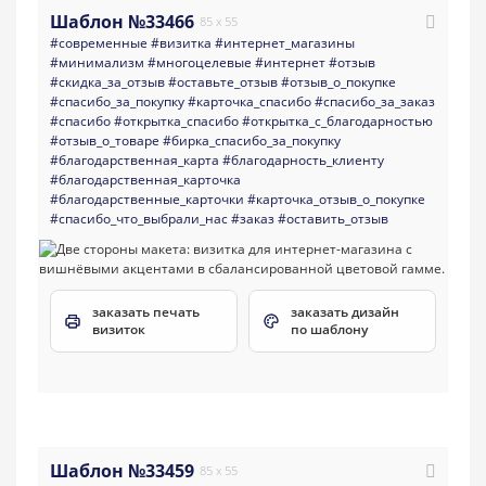
Шаблон №33466
85 x 55
#современные
#визитка
#интернет_магазины
#минимализм
#многоцелевые
#интернет
#отзыв
#скидка_за_отзыв
#оставьте_отзыв
#отзыв_о_покупке
#спасибо_за_покупку
#карточка_спасибо
#спасибо_за_заказ
#спасибо
#открытка_спасибо
#открытка_с_благодарностью
#отзыв_о_товаре
#бирка_спасибо_за_покупку
#благодарственная_карта
#благодарность_клиенту
#благодарственная_карточка
#благодарственные_карточки
#карточка_отзыв_о_покупке
#спасибо_что_выбрали_нас
#заказ
#оставить_отзыв
заказать печать
заказать дизайн
визиток
по шаблону
Шаблон №33459
85 x 55