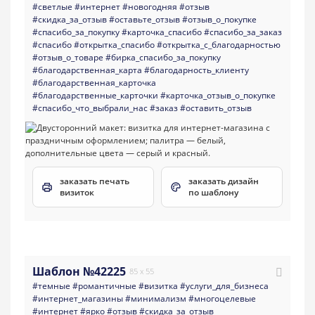
#светлые
#интернет
#новогодняя
#отзыв
#скидка_за_отзыв
#оставьте_отзыв
#отзыв_о_покупке
#спасибо_за_покупку
#карточка_спасибо
#спасибо_за_заказ
#спасибо
#открытка_спасибо
#открытка_с_благодарностью
#отзыв_о_товаре
#бирка_спасибо_за_покупку
#благодарственная_карта
#благодарность_клиенту
#благодарственная_карточка
#благодарственные_карточки
#карточка_отзыв_о_покупке
#спасибо_что_выбрали_нас
#заказ
#оставить_отзыв
заказать печать
заказать дизайн
визиток
по шаблону
Шаблон №42225
85 x 55
#темные
#романтичные
#визитка
#услуги_для_бизнеса
#интернет_магазины
#минимализм
#многоцелевые
#интернет
#ярко
#отзыв
#скидка_за_отзыв