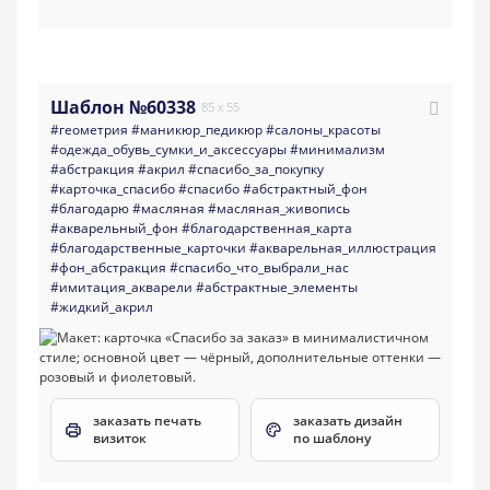
Шаблон №60338
85 x 55
#геометрия
#маникюр_педикюр
#салоны_красоты
#одежда_обувь_сумки_и_аксессуары
#минимализм
#абстракция
#акрил
#спасибо_за_покупку
#карточка_спасибо
#спасибо
#абстрактный_фон
#благодарю
#масляная
#масляная_живопись
#акварельный_фон
#благодарственная_карта
#благодарственные_карточки
#акварельная_иллюстрация
#фон_абстракция
#спасибо_что_выбрали_нас
#имитация_акварели
#абстрактные_элементы
#жидкий_акрил
заказать печать
заказать дизайн
визиток
по шаблону