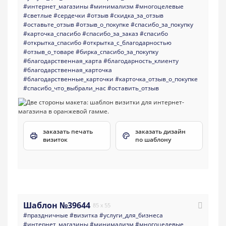
#интернет_магазины
#минимализм
#многоцелевые
#светлые
#сердечки
#отзыв
#скидка_за_отзыв
#оставьте_отзыв
#отзыв_о_покупке
#спасибо_за_покупку
#карточка_спасибо
#спасибо_за_заказ
#спасибо
#открытка_спасибо
#открытка_с_благодарностью
#отзыв_о_товаре
#бирка_спасибо_за_покупку
#благодарственная_карта
#благодарность_клиенту
#благодарственная_карточка
#благодарственные_карточки
#карточка_отзыв_о_покупке
#спасибо_что_выбрали_нас
#оставить_отзыв
заказать печать
заказать дизайн
визиток
по шаблону
Шаблон №39644
85 x 55
#праздничные
#визитка
#услуги_для_бизнеса
#интернет_магазины
#минимализм
#многоцелевые