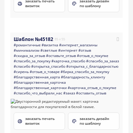
заказать печать
заказать дизайн
визиток
по шаблону
Шаблон №45182
85 x 55
#романтичные
#визитка
#интернет_магазины
#минимализм
#светлые
#интернет
#отзыв
#скидка_за_отзыв
#оставьте_отзыв
#отзыв_о_покупке
#спасибо_за_покупку
#карточка_спасибо
#спасибо_за_заказ
#спасибо
#открытка_спасибо
#открытка_с_благодарностью
#сирень
#отзыв_о_товаре
#бирка_спасибо_за_покупку
#благодарственная_карта
#благодарность_клиенту
#благодарственная_карточка
#благодарственные_карточки
#карточка_отзыв_о_покупке
#спасибо_что_выбрали_нас
#заказ
#оставить_отзыв
заказать печать
заказать дизайн
визиток
по шаблону