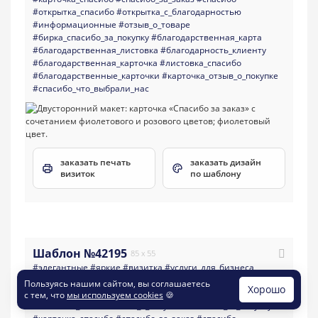
#открытка_спасибо
#открытка_с_благодарностью
#информационные
#отзыв_о_товаре
#бирка_спасибо_за_покупку
#благодарственная_карта
#благодарственная_листовка
#благодарность_клиенту
#благодарственная_карточка
#листовка_спасибо
#благодарственные_карточки
#карточка_отзыв_о_покупке
#спасибо_что_выбрали_нас
заказать печать
заказать дизайн
визиток
по шаблону
Шаблон №42195
85 x 55
#элегантные
#яркие
#визитка
#услуги_для_бизнеса
#интернет_магазины
#минимализм
#многоцелевые
Пользуясь нашим сайтом, вы соглашаетесь
Хорошо
#светлые
#интернет
#отзыв
#скидка_за_отзыв
с тем, что
мы используем cookies
🍪
#оставьте_отзыв
#отзыв_о_покупке
#спасибо_за_покупку