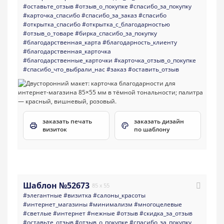
#оставьте_отзыв
#отзыв_о_покупке
#спасибо_за_покупку
#карточка_спасибо
#спасибо_за_заказ
#спасибо
#открытка_спасибо
#открытка_с_благодарностью
#отзыв_о_товаре
#бирка_спасибо_за_покупку
#благодарственная_карта
#благодарность_клиенту
#благодарственная_карточка
#благодарственные_карточки
#карточка_отзыв_о_покупке
#спасибо_что_выбрали_нас
#заказ
#оставить_отзыв
заказать печать
заказать дизайн
визиток
по шаблону
Шаблон №52673
85 x 55
#элегантные
#визитка
#салоны_красоты
#интернет_магазины
#минимализм
#многоцелевые
#светлые
#интернет
#нежные
#отзыв
#скидка_за_отзыв
#оставьте_отзыв
#отзыв_о_покупке
#спасибо_за_покупку