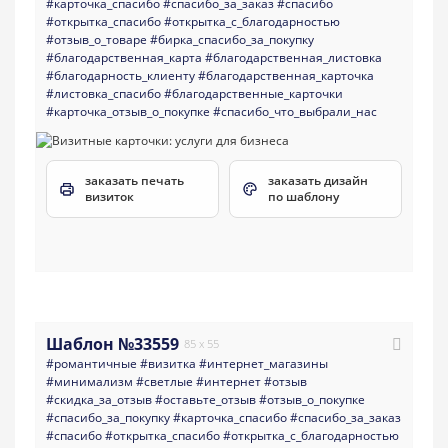
#карточка_спасибо
#спасибо_за_заказ
#спасибо
#открытка_спасибо
#открытка_с_благодарностью
#отзыв_о_товаре
#бирка_спасибо_за_покупку
#благодарственная_карта
#благодарственная_листовка
#благодарность_клиенту
#благодарственная_карточка
#листовка_спасибо
#благодарственные_карточки
#карточка_отзыв_о_покупке
#спасибо_что_выбрали_нас
заказать печать
заказать дизайн
визиток
по шаблону
Шаблон №33559
85 x 55
#романтичные
#визитка
#интернет_магазины
#минимализм
#светлые
#интернет
#отзыв
#скидка_за_отзыв
#оставьте_отзыв
#отзыв_о_покупке
#спасибо_за_покупку
#карточка_спасибо
#спасибо_за_заказ
#спасибо
#открытка_спасибо
#открытка_с_благодарностью