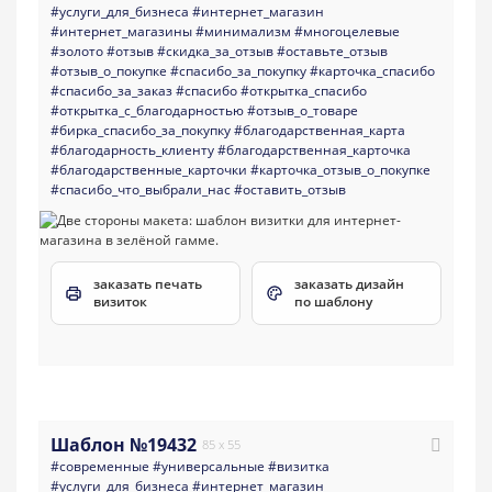
#услуги_для_бизнеса
#интернет_магазин
#интернет_магазины
#минимализм
#многоцелевые
#золото
#отзыв
#скидка_за_отзыв
#оставьте_отзыв
#отзыв_о_покупке
#спасибо_за_покупку
#карточка_спасибо
#спасибо_за_заказ
#спасибо
#открытка_спасибо
#открытка_с_благодарностью
#отзыв_о_товаре
#бирка_спасибо_за_покупку
#благодарственная_карта
#благодарность_клиенту
#благодарственная_карточка
#благодарственные_карточки
#карточка_отзыв_о_покупке
#спасибо_что_выбрали_нас
#оставить_отзыв
заказать печать
заказать дизайн
визиток
по шаблону
Шаблон №19432
85 x 55
#современные
#универсальные
#визитка
#услуги_для_бизнеса
#интернет_магазин