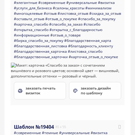
#элегантные
#современные
#универсальные
#визитка
#услуги_для_бизнеса
#салоны_красоты
#минимализм
#многоцелевые
#отзыв
#листовка_отзыв
#скидка_за_отзыв
#оставьте_отзыв
#отзыв_о_покупке
#спасибо_за_покупку
#карточка_спасибо
#спасибо_за_заказ
#спасибо
#открытка_спасибо
#открытка_с_благодарностью
#информационные
#отзыв_о_товаре
#бирка_спасибо_за_покупку
#благодарственная_карта
#благодарственная_листовка
#благодарность_клиенту
#благодарственная_карточка
#листовка_спасибо
#благодарственные_карточки
#карточка_отзыв_о_покупке
заказать печать
заказать дизайн
визиток
по шаблону
Шаблон №19404
85 x 55
#современные
#темные
#универсальные
#визитка