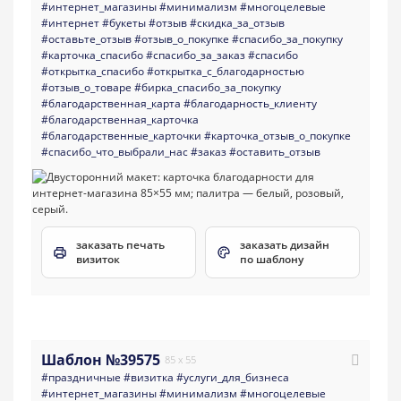
#интернет_магазины
#минимализм
#многоцелевые
#интернет
#букеты
#отзыв
#скидка_за_отзыв
#оставьте_отзыв
#отзыв_о_покупке
#спасибо_за_покупку
#карточка_спасибо
#спасибо_за_заказ
#спасибо
#открытка_спасибо
#открытка_с_благодарностью
#отзыв_о_товаре
#бирка_спасибо_за_покупку
#благодарственная_карта
#благодарность_клиенту
#благодарственная_карточка
#благодарственные_карточки
#карточка_отзыв_о_покупке
#спасибо_что_выбрали_нас
#заказ
#оставить_отзыв
заказать печать
заказать дизайн
визиток
по шаблону
Шаблон №39575
85 x 55
#праздничные
#визитка
#услуги_для_бизнеса
#интернет_магазины
#минимализм
#многоцелевые