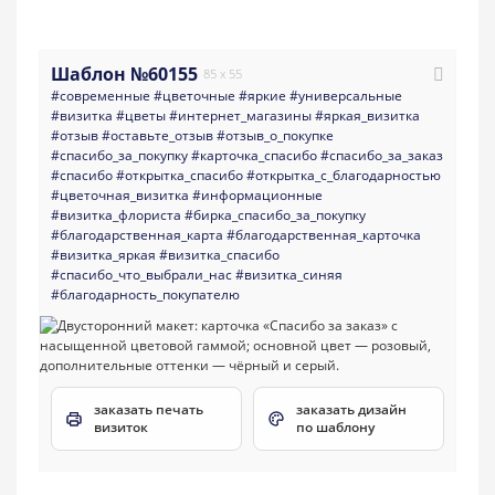
Шаблон №60155
85 x 55
#современные
#цветочные
#яркие
#универсальные
#визитка
#цветы
#интернет_магазины
#яркая_визитка
#отзыв
#оставьте_отзыв
#отзыв_о_покупке
#спасибо_за_покупку
#карточка_спасибо
#спасибо_за_заказ
#спасибо
#открытка_спасибо
#открытка_с_благодарностью
#цветочная_визитка
#информационные
#визитка_флориста
#бирка_спасибо_за_покупку
#благодарственная_карта
#благодарственная_карточка
#визитка_яркая
#визитка_спасибо
#спасибо_что_выбрали_нас
#визитка_синяя
#благодарность_покупателю
заказать печать
заказать дизайн
визиток
по шаблону