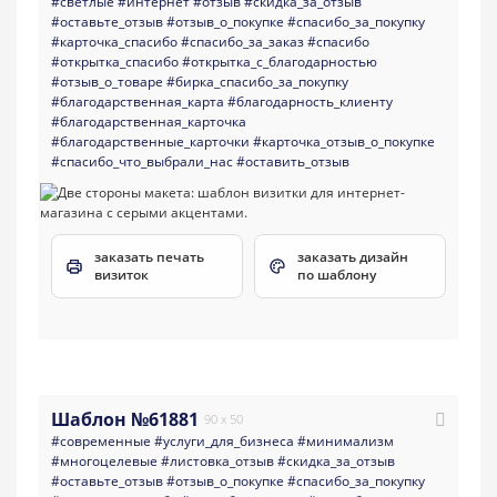
#светлые
#интернет
#отзыв
#скидка_за_отзыв
#оставьте_отзыв
#отзыв_о_покупке
#спасибо_за_покупку
#карточка_спасибо
#спасибо_за_заказ
#спасибо
#открытка_спасибо
#открытка_с_благодарностью
#отзыв_о_товаре
#бирка_спасибо_за_покупку
#благодарственная_карта
#благодарность_клиенту
#благодарственная_карточка
#благодарственные_карточки
#карточка_отзыв_о_покупке
#спасибо_что_выбрали_нас
#оставить_отзыв
заказать печать
заказать дизайн
визиток
по шаблону
Шаблон №61881
90 x 50
#современные
#услуги_для_бизнеса
#минимализм
#многоцелевые
#листовка_отзыв
#скидка_за_отзыв
#оставьте_отзыв
#отзыв_о_покупке
#спасибо_за_покупку