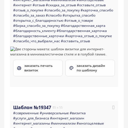
#интернет
#отзыв
#скидка_за_отзыв
#оставьте_отзыв
#отзыв_о_покупке
#спасибо_за_покупку
#карточка_спасибо
#спасибо_за_заказ
#спасибо
#открытка_спасибо
#открытка_с_благодарностью
#отзыв_о_товаре
#бирка_спасибо_за_покупку
#благодарственная_карта
#благодарность_клиенту
#благодарственная_карточка
#благодарственные_карточки
#карточка_отзыв_о_покупке
#спасибо_что_выбрали_нас
#оставить_отзыв
заказать печать
заказать дизайн
визиток
по шаблону
Шаблон №19347
85 x 55
#современные
#универсальные
#визитка
#услуги_для_бизнеса
#интернет_магазин
#интернет_магазины
#минимализм
#многоцелевые