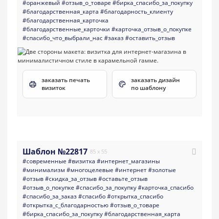
#оранжевый
#отзыв_о_товаре
#бирка_спасибо_за_покупку
#благодарственная_карта
#благодарность_клиенту
#благодарственная_карточка
#благодарственные_карточки
#карточка_отзыв_о_покупке
#спасибо_что_выбрали_нас
#заказ
#оставить_отзыв
заказать печать
заказать дизайн
визиток
по шаблону
Шаблон №22817
85 x 55
#современные
#визитка
#интернет_магазины
#минимализм
#многоцелевые
#интернет
#золотые
#отзыв
#скидка_за_отзыв
#оставьте_отзыв
#отзыв_о_покупке
#спасибо_за_покупку
#карточка_спасибо
#спасибо_за_заказ
#спасибо
#открытка_спасибо
#открытка_с_благодарностью
#отзыв_о_товаре
#бирка_спасибо_за_покупку
#благодарственная_карта