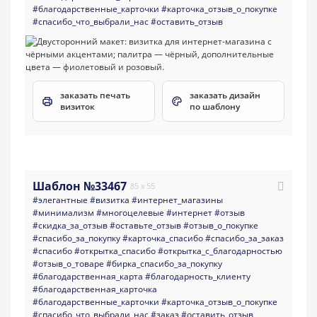
#благодарственные_карточки
#карточка_отзыв_о_покупке
#спасибо_что_выбрали_нас
#оставить_отзыв
заказать печать
заказать дизайн
визиток
по шаблону
Шаблон №33467
85 x 55
#элегантные
#визитка
#интернет_магазины
#минимализм
#многоцелевые
#интернет
#отзыв
#скидка_за_отзыв
#оставьте_отзыв
#отзыв_о_покупке
#спасибо_за_покупку
#карточка_спасибо
#спасибо_за_заказ
#спасибо
#открытка_спасибо
#открытка_с_благодарностью
#отзыв_о_товаре
#бирка_спасибо_за_покупку
#благодарственная_карта
#благодарность_клиенту
#благодарственная_карточка
#благодарственные_карточки
#карточка_отзыв_о_покупке
#спасибо_что_выбрали_нас
#заказ
#оставить_отзыв