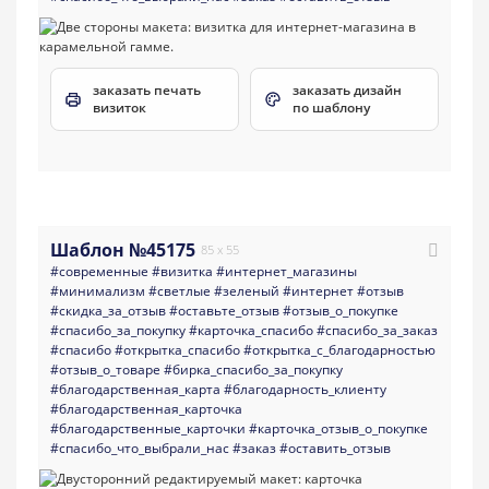
заказать печать
заказать дизайн
визиток
по шаблону
Шаблон №45175
85 x 55
#современные
#визитка
#интернет_магазины
#минимализм
#светлые
#зеленый
#интернет
#отзыв
#скидка_за_отзыв
#оставьте_отзыв
#отзыв_о_покупке
#спасибо_за_покупку
#карточка_спасибо
#спасибо_за_заказ
#спасибо
#открытка_спасибо
#открытка_с_благодарностью
#отзыв_о_товаре
#бирка_спасибо_за_покупку
#благодарственная_карта
#благодарность_клиенту
#благодарственная_карточка
#благодарственные_карточки
#карточка_отзыв_о_покупке
#спасибо_что_выбрали_нас
#заказ
#оставить_отзыв