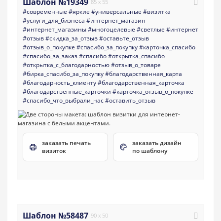
Шаблон №19349
85 x 55
#современные
#яркие
#универсальные
#визитка
#услуги_для_бизнеса
#интернет_магазин
#интернет_магазины
#многоцелевые
#светлые
#интернет
#отзыв
#скидка_за_отзыв
#оставьте_отзыв
#отзыв_о_покупке
#спасибо_за_покупку
#карточка_спасибо
#спасибо_за_заказ
#спасибо
#открытка_спасибо
#открытка_с_благодарностью
#отзыв_о_товаре
#бирка_спасибо_за_покупку
#благодарственная_карта
#благодарность_клиенту
#благодарственная_карточка
#благодарственные_карточки
#карточка_отзыв_о_покупке
#спасибо_что_выбрали_нас
#оставить_отзыв
заказать печать
заказать дизайн
визиток
по шаблону
Шаблон №58487
90 x 50