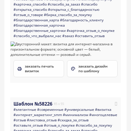
#карточка_спасибо
#спасибо_за_заказ
#спасибо
#открытка_спасибо
#открытка_с_благодарностью
#отзыв_о_товаре
#бирка_спасибо_за_покупку
#благодарственная_карта
#благодарность_клиенту
#благодарственная_карточка
#благодарственные_карточки
#карточка_отзыв_о_покупке
#спасибо_что_выбрали_нас
#заказ
#оставить_отзыв
заказать печать
заказать дизайн
визиток
по шаблону
Шаблон №58226
85 x 55
#элегантные
#современные
#универсальные
#визитка
#интернет_маркетинг_smm
#минимализм
#многоцелевые
#отзыв
#листовка_отзыв
#скидка_за_отзыв
#оставьте_отзыв
#отзыв_о_покупке
#спасибо_за_покупку
#карточка_спасибо
#спасибо_за_заказ
#спасибо