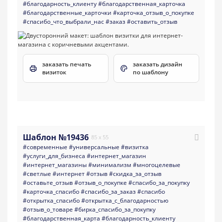
#благодарность_клиенту
#благодарственная_карточка
#благодарственные_карточки
#карточка_отзыв_о_покупке
#спасибо_что_выбрали_нас
#заказ
#оставить_отзыв
заказать печать
заказать дизайн
визиток
по шаблону
Шаблон №19436
85 x 55
#современные
#универсальные
#визитка
#услуги_для_бизнеса
#интернет_магазин
#интернет_магазины
#минимализм
#многоцелевые
#светлые
#интернет
#отзыв
#скидка_за_отзыв
#оставьте_отзыв
#отзыв_о_покупке
#спасибо_за_покупку
#карточка_спасибо
#спасибо_за_заказ
#спасибо
#открытка_спасибо
#открытка_с_благодарностью
#отзыв_о_товаре
#бирка_спасибо_за_покупку
#благодарственная_карта
#благодарность_клиенту