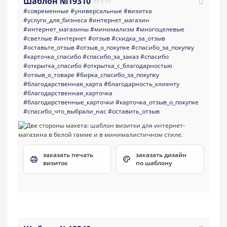
Шаблон №19310
85 x 55
#современные
#универсальные
#визитка
#услуги_для_бизнеса
#интернет_магазин
#интернет_магазины
#минимализм
#многоцелевые
#светлые
#интернет
#отзыв
#скидка_за_отзыв
#оставьте_отзыв
#отзыв_о_покупке
#спасибо_за_покупку
#карточка_спасибо
#спасибо_за_заказ
#спасибо
#открытка_спасибо
#открытка_с_благодарностью
#отзыв_о_товаре
#бирка_спасибо_за_покупку
#благодарственная_карта
#благодарность_клиенту
#благодарственная_карточка
#благодарственные_карточки
#карточка_отзыв_о_покупке
#спасибо_что_выбрали_нас
#оставить_отзыв
заказать печать
заказать дизайн
визиток
по шаблону