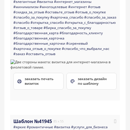
#элегантные
#визитка
#интернет_магазины
#минимализм
#многоцелевые
#интернет
#отзыв
#скидка_за_отзыв
#оставьте_отзыв
#отзыв_о_покупке
#спасибо_за_покупку
#карточка_спасибо
#спасибо_за_заказ
#спасибо
#открытка_спасибо
#открытка_с_благодарностью
#отзыв_о_товаре
#бирка_спасибо_за_покупку
#благодарственная_карта
#благодарность_клиенту
#благодарственная_карточка
#благодарственные_карточки
#сиреневый
#карточка_отзыв_о_покупке
#спасибо_что_выбрали_нас
#заказ
#оставить_отзыв
заказать печать
заказать дизайн
визиток
по шаблону
Шаблон №41945
85 x 55
#яркие
#романтичные
#визитка
#услуги_для_бизнеса