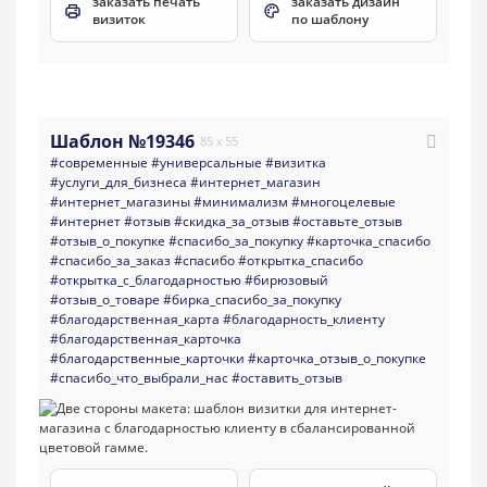
заказать печать
заказать дизайн
визиток
по шаблону
Шаблон №19346
85 x 55
#современные
#универсальные
#визитка
#услуги_для_бизнеса
#интернет_магазин
#интернет_магазины
#минимализм
#многоцелевые
#интернет
#отзыв
#скидка_за_отзыв
#оставьте_отзыв
#отзыв_о_покупке
#спасибо_за_покупку
#карточка_спасибо
#спасибо_за_заказ
#спасибо
#открытка_спасибо
#открытка_с_благодарностью
#бирюзовый
#отзыв_о_товаре
#бирка_спасибо_за_покупку
#благодарственная_карта
#благодарность_клиенту
#благодарственная_карточка
#благодарственные_карточки
#карточка_отзыв_о_покупке
#спасибо_что_выбрали_нас
#оставить_отзыв