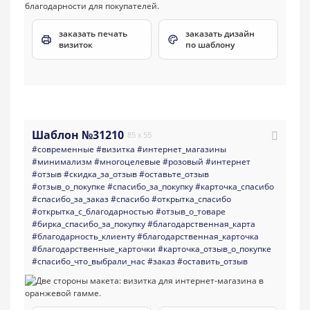
заказать печать
заказать дизайн
визиток
по шаблону
Шаблон №31210
85 x 55
#современные
#визитка
#интернет_магазины
#минимализм
#многоцелевые
#розовый
#интернет
#отзыв
#скидка_за_отзыв
#оставьте_отзыв
#отзыв_о_покупке
#спасибо_за_покупку
#карточка_спасибо
#спасибо_за_заказ
#спасибо
#открытка_спасибо
#открытка_с_благодарностью
#отзыв_о_товаре
#бирка_спасибо_за_покупку
#благодарственная_карта
#благодарность_клиенту
#благодарственная_карточка
#благодарственные_карточки
#карточка_отзыв_о_покупке
#спасибо_что_выбрали_нас
#заказ
#оставить_отзыв