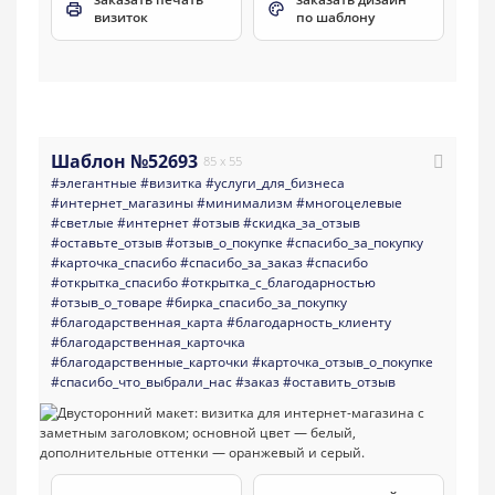
визиток
по шаблону
Шаблон №52693
85 x 55
#элегантные
#визитка
#услуги_для_бизнеса
#интернет_магазины
#минимализм
#многоцелевые
#светлые
#интернет
#отзыв
#скидка_за_отзыв
#оставьте_отзыв
#отзыв_о_покупке
#спасибо_за_покупку
#карточка_спасибо
#спасибо_за_заказ
#спасибо
#открытка_спасибо
#открытка_с_благодарностью
#отзыв_о_товаре
#бирка_спасибо_за_покупку
#благодарственная_карта
#благодарность_клиенту
#благодарственная_карточка
#благодарственные_карточки
#карточка_отзыв_о_покупке
#спасибо_что_выбрали_нас
#заказ
#оставить_отзыв