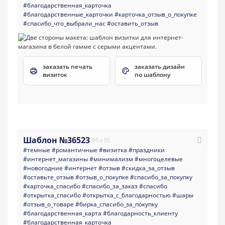
#благодарственная_карточка
#благодарственные_карточки
#карточка_отзыв_о_покупке
#спасибо_что_выбрали_нас
#оставить_отзыв
заказать печать
заказать дизайн
визиток
по шаблону
Шаблон №36523
85 x 55
#темные
#романтичные
#визитка
#праздники
#интернет_магазины
#минимализм
#многоцелевые
#новогодние
#интернет
#отзыв
#скидка_за_отзыв
#оставьте_отзыв
#отзыв_о_покупке
#спасибо_за_покупку
#карточка_спасибо
#спасибо_за_заказ
#спасибо
#открытка_спасибо
#открытка_с_благодарностью
#шары
#отзыв_о_товаре
#бирка_спасибо_за_покупку
#благодарственная_карта
#благодарность_клиенту
#благодарственная_карточка