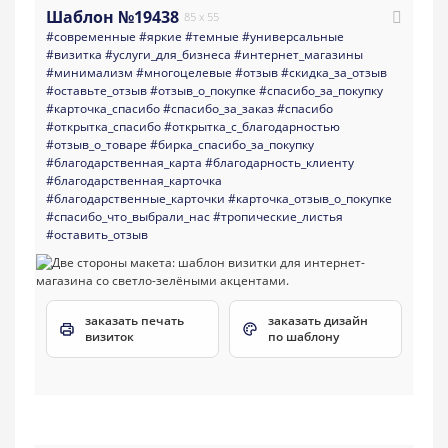
Шаблон №19438
85 x 55
#современные
#яркие
#темные
#универсальные
#визитка
#услуги_для_бизнеса
#интернет_магазины
#минимализм
#многоцелевые
#отзыв
#скидка_за_отзыв
#оставьте_отзыв
#отзыв_о_покупке
#спасибо_за_покупку
#карточка_спасибо
#спасибо_за_заказ
#спасибо
#открытка_спасибо
#открытка_с_благодарностью
#отзыв_о_товаре
#бирка_спасибо_за_покупку
#благодарственная_карта
#благодарность_клиенту
#благодарственная_карточка
#благодарственные_карточки
#карточка_отзыв_о_покупке
#спасибо_что_выбрали_нас
#тропические_листья
#оставить_отзыв
заказать печать
заказать дизайн
визиток
по шаблону