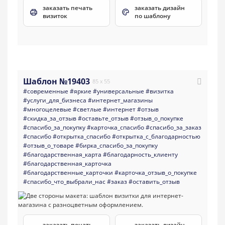
заказать печать
заказать дизайн
визиток
по шаблону
Шаблон №19403
85 x 55
#современные
#яркие
#универсальные
#визитка
#услуги_для_бизнеса
#интернет_магазины
#многоцелевые
#светлые
#интернет
#отзыв
#скидка_за_отзыв
#оставьте_отзыв
#отзыв_о_покупке
#спасибо_за_покупку
#карточка_спасибо
#спасибо_за_заказ
#спасибо
#открытка_спасибо
#открытка_с_благодарностью
#отзыв_о_товаре
#бирка_спасибо_за_покупку
#благодарственная_карта
#благодарность_клиенту
#благодарственная_карточка
#благодарственные_карточки
#карточка_отзыв_о_покупке
#спасибо_что_выбрали_нас
#заказ
#оставить_отзыв
заказать печать
заказать дизайн