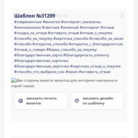
Шаблон №31209
85 x 55
#современные
#визитка
#интернет_магазины
#минимализм
#светлые
#зеленый
#интернет
#отзыв
#скидка_за_отзыв
#оставьте_отзыв
#отзыв_о_покупке
#спасибо_за_покупку
#карточка_спасибо
#спасибо_за_заказ
#спасибо
#открытка_спасибо
#открытка_с_благодарностью
#отзыв_о_товаре
#бирка_спасибо_за_покупку
#благодарственная_карта
#благодарность_клиенту
#благодарственная_карточка
#благодарственные_карточки
#карточка_отзыв_о_покупке
#спасибо_что_выбрали_нас
#заказ
#оставить_отзыв
заказать печать
заказать дизайн
визиток
по шаблону