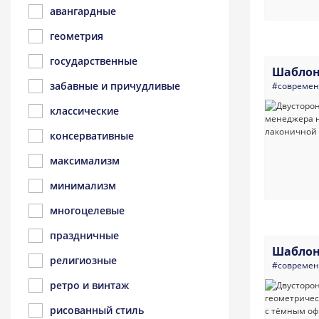
авангардные
геометрия
государственные
Шаблон
забавные и причудливые
#совреме
классические
консервативные
максимализм
минимализм
многоцелевые
праздничные
Шаблон
религиозные
#совреме
ретро и винтаж
рисованный стиль