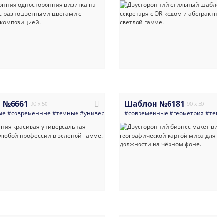
 №6661
Шаблон №6181
90 x 50
90 x 50
ые
#современные
#темные
#универсальные
#современные
#визитка
#недвижимость
#геометрия
#те
#у