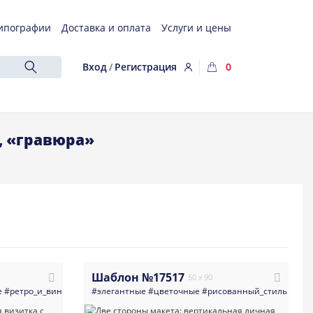
ипографии
Доставка и оплата
Услуги и цены
Вход
/
Регистрация
0
, «гравюра»
Шаблон №17517
50 x 90
е
#ретро_и_винтаж
#визитка
#элегантные
#цветы
#цветочные
#qr_код
#многоцелевые
#рисованный_стиль
#светлые
#кла
#с