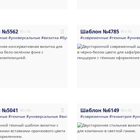
 №5562
Шаблон №4785
90 x 50
90 x 50
нные
#универсальные
#визитка
#бухгалтер
#современные
#секретарь
#пиар_менеджер
#темные
#унив
#
 №5041
Шаблон №6149
90 x 50
90 x 50
нные
#темные
#универсальные
#визитка
#агентства_недвижимости
#современные
#геометрия
#нед
#ун