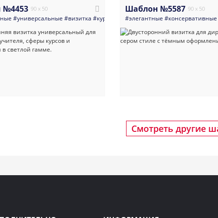
 №4453
Шаблон №5587
90 x 50
90 x 50
нные
#универсальные
#визитка
#курсы
#образование
#элегантные
#репетиторы
#консервативные
#учит
Смотреть другие 