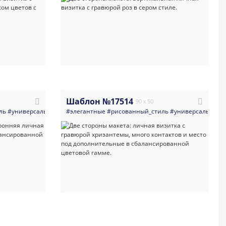
Шаблон №17514
90 x 50
ль
нтаж
#универсальные
#визитка
#цветы
#ретро_и_винтаж
#элегантные
#qr_код
#светлые
#рисованный_стиль
#визитка
#акварель
#цветы
#старинный
#qr_код
#универсальные
#светлые
#яркая_в