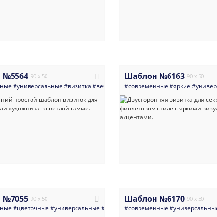
 №5564
Шаблон №6163
90 x 50
90 x 50
нные
#универсальные
#визитка
#веб_дизайнер
#современные
#искусство
#яркие
#дизайн
#универ
#ланд
 №7055
Шаблон №6170
90 x 50
90 x 50
нные
#цветочные
#универсальные
#визитка
#современные
#флорист_цветы
#универсальны
#цветы
#сти