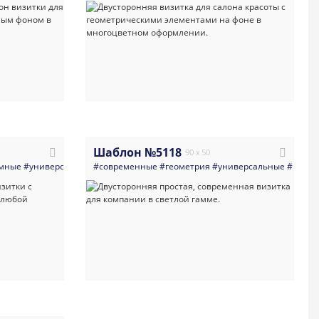
Шаблон №5118
90 x 50
мные
слуги_для_бизнеса
#универсальные
#директор
#современные
#визитка
#маркетолог_маркетинг
#директор
#геометрия
#руководитель
#универсальные
#промышленность
#пиар_менедж
#визит
#