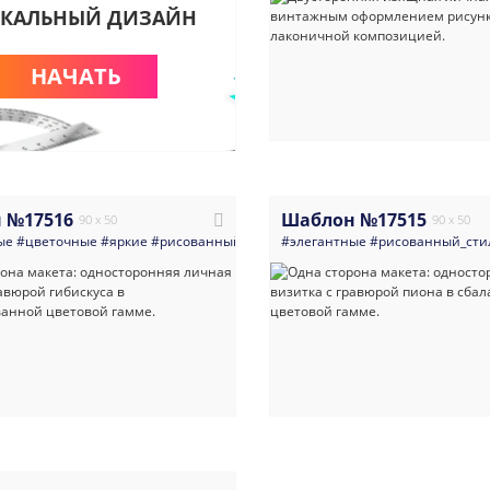
КАЛЬНЫЙ ДИЗАЙН
НАЧАТЬ
 №17516
Шаблон №17515
90 x 50
90 x 50
ые
#цветочные
#яркие
#рисованный_стиль
#элегантные
#универсальные
#рисованный_сти
#ретро_и_ви