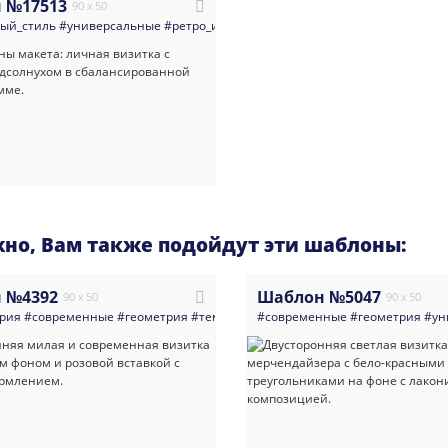
 №17513
90 x 50
ый_стиль
#универсальные
#ретро_и_винтаж
#визитка
#qr_код
#светлые
#
но, Вам также подойдут эти шаблоны:
 №4392
Шаблон №5047
90 x 50
90 x 50
рия
#современные
#геометрия
#темные
#универсальные
#современные
#геометрия
#визитка
#вете
#ун