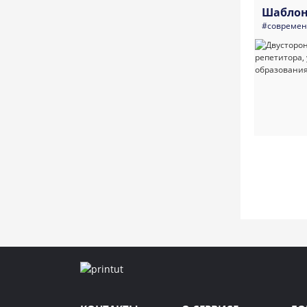
Шаблон
#совреме