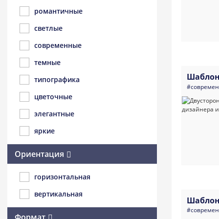
романтичные
светлые
современные
темные
Шаблон
типографика
#совреме
цветочные
элегантные
яркие
Ориентация
горизонтальная
вертикальная
Шаблон
#совреме
Формат