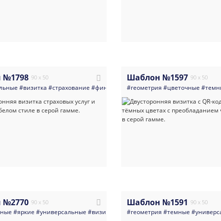
 №1798
Шаблон №1597
90 x 50
90 x 50
льные
#визитка
#страхование
#финансы
#многоцелевые
#геометрия
#цветочные
#светлые
#темн
#свет
 №2770
Шаблон №1591
90 x 50
90 x 50
нные
#яркие
#универсальные
#визитка
#абстракция
#геометрия
#светлые
#темные
#разноцве
#универс