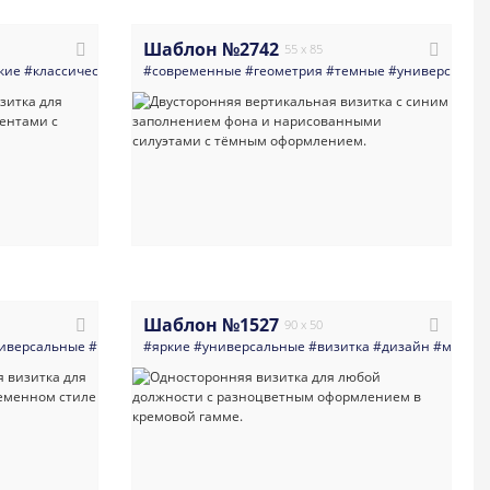
Шаблон №2742
55 x 85
кие
#классические
#универсальные
#современные
#визитка
#геометрия
#риэлторы
#темные
#аналитики
#универсальн
#ко
Шаблон №1527
90 x 50
иверсальные
инансы
#яркая
#визитка
#яркая_визитка
#яркие
#консалтинг
#универсальные
#современная
#услуги_для_бизнеса
#визитная_карточка
#визитка
#дизайн
#кредиты_и_за
#малярн
#шабл