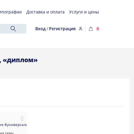
ипографии
Доставка и оплата
Услуги и цены
Вход
/
Регистрация
0
, «диплом»
ие
#универсальные
#визитка
#фото_на_документы
#школа
#образование