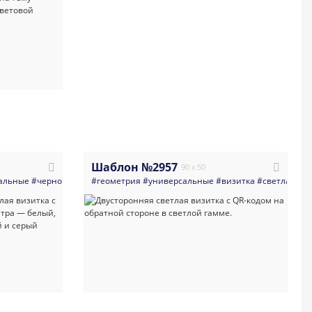
Шаблон №2957
90 x 50
альные
е
#простая
#черно_белое
#визитная_карточка
#геометрия
#черно_белая
#шаблон_визитки
#универсальные
#визитка
#светлая
#с