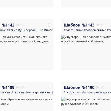
 №1142
Шаблон №1143
90 x 50
90 x 50
нные
#яркие
#универсальные
#визитка
#минимализм
#элегантные
#qr_код
#современные
#яркая_виз
#г
 №1189
Шаблон №1190
90 x 50
90 x 50
тивные
#темные
#универсальные
#визитка
#геометрия
#qr_код
#темная_визитка
#яркие
#универса
#че