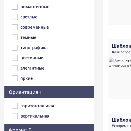
романтичные
светлые
современные
темные
Шаблон
типографика
#универса
цветочные
элегантные
яркие
Ориентация
горизонтальная
вертикальная
Шаблон
#совреме
Формат