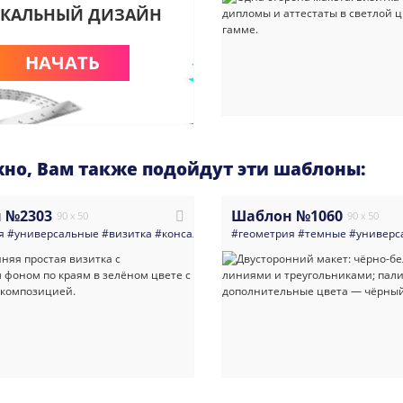
КАЛЬНЫЙ ДИЗАЙН
НАЧАТЬ
но, Вам также подойдут эти шаблоны:
 №2303
Шаблон №1060
90 x 50
90 x 50
я
#универсальные
#визитка
#консалтинг
#директор
#геометрия
#абстракция
#темные
#универс
#светлы