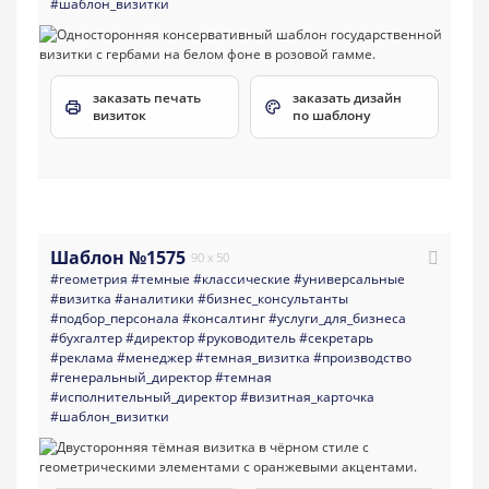
#шаблон_визитки
заказать печать
заказать дизайн
визиток
по шаблону
Шаблон №1575
90 x 50
#геометрия
#темные
#классические
#универсальные
#визитка
#аналитики
#бизнес_консультанты
#подбор_персонала
#консалтинг
#услуги_для_бизнеса
#бухгалтер
#директор
#руководитель
#секретарь
#реклама
#менеджер
#темная_визитка
#производство
#генеральный_директор
#темная
#исполнительный_директор
#визитная_карточка
#шаблон_визитки