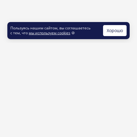
Пользуясь нашим сайтом, вы соглашаетесь
Хорошо
с тем, что
мы используем cookies
🍪
КОНТАКТЫ
info@printut.com
8 800 200 77 23
О СЕРВИСЕ
Как это работает