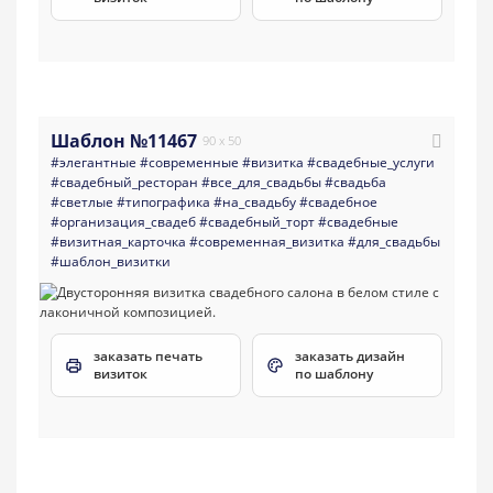
Шаблон №11467
90 x 50
#элегантные
#современные
#визитка
#свадебные_услуги
#свадебный_ресторан
#все_для_свадьбы
#свадьба
#светлые
#типографика
#на_свадьбу
#свадебное
#организация_свадеб
#свадебный_торт
#свадебные
#визитная_карточка
#современная_визитка
#для_свадьбы
#шаблон_визитки
заказать печать
заказать дизайн
визиток
по шаблону