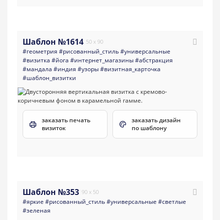
Шаблон №1614
50 x 90
#геометрия
#рисованный_стиль
#универсальные
#визитка
#йога
#интернет_магазины
#абстракция
#мандала
#индия
#узоры
#визитная_карточка
#шаблон_визитки
заказать печать
заказать дизайн
визиток
по шаблону
Шаблон №353
90 x 50
#яркие
#рисованный_стиль
#универсальные
#светлые
#зеленая