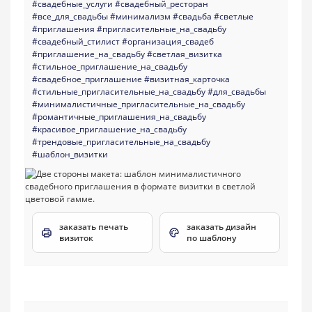
#свадебные_услуги
#свадебный_ресторан
#все_для_свадьбы
#минимализм
#свадьба
#светлые
#приглашения
#пригласительные_на_свадьбу
#свадебный_стилист
#организация_свадеб
#приглашение_на_свадьбу
#светлая_визитка
#стильное_приглашение_на_свадьбу
#свадебное_приглашение
#визитная_карточка
#стильные_пригласительные_на_свадьбу
#для_свадьбы
#минималистичные_пригласительные_на_свадьбу
#романтичные_приглашения_на_свадьбу
#красивое_приглашение_на_свадьбу
#трендовые_пригласительные_на_свадьбу
#шаблон_визитки
заказать печать
заказать дизайн
визиток
по шаблону