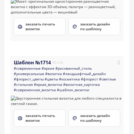
заказать печать
заказать дизайн
визиток
по шаблону
Шаблон №1714
90 x 50
#современные
#яркие
#рисованный_стиль
#универсальные
#визитка
#ландшафтный_дизайн
#флорист_цветы
#цветы
#косметика
#флорист
#светлые
#стильная
#яркая_визитка
#визитная_карточка
#современная_визитка
#шаблон_визитки
заказать печать
заказать дизайн
визиток
по шаблону