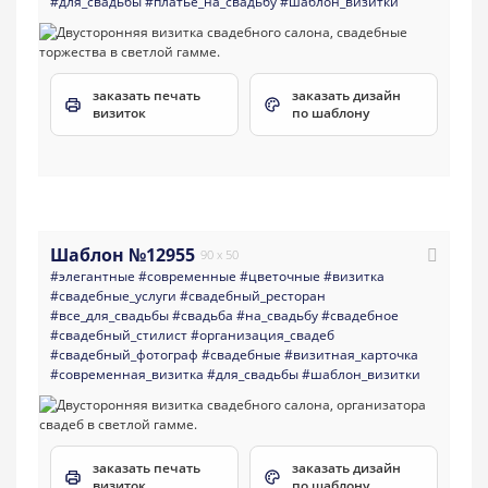
#для_свадьбы
#платье_на_свадьбу
#шаблон_визитки
заказать печать
заказать дизайн
визиток
по шаблону
Шаблон №12955
90 x 50
#элегантные
#современные
#цветочные
#визитка
#свадебные_услуги
#свадебный_ресторан
#все_для_свадьбы
#свадьба
#на_свадьбу
#свадебное
#свадебный_стилист
#организация_свадеб
#свадебный_фотограф
#свадебные
#визитная_карточка
#современная_визитка
#для_свадьбы
#шаблон_визитки
заказать печать
заказать дизайн
визиток
по шаблону