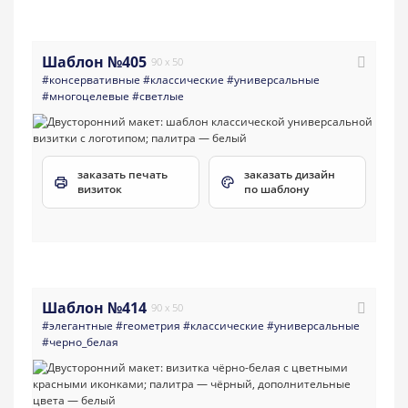
Шаблон №405
90 x 50
#консервативные
#классические
#универсальные
#многоцелевые
#светлые
заказать печать
заказать дизайн
визиток
по шаблону
Шаблон №414
90 x 50
#элегантные
#геометрия
#классические
#универсальные
#черно_белая