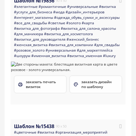
Шаблон №19856
90 x 50
#элегантные
#романтичные
#универсальные
#визитка
#услуги_для_бизнеса
#мода
#дизайн_интерьеров
#интернет_магазины
#одежда_обувь_сумки_и_аксессуары
#все_для_свадьбы
#светлые
#золото
#карта
#визитка_для_фотографа
#визитка_для_салона_красоты
#для_маникюра
#визитка_для_косметолога
#визитки_для_руководителя
#женский_бизнес
#женская_визитка
#визитка_для_компании
#для_свадьбы
#розовое_золото
#универсальная
#для_маркетплейса
#шоурум
#именная_визитка
#визитка_именная
#luxury
заказать печать
заказать дизайн
визиток
по шаблону
Шаблон №15438
90 x 50
#цветочные
#визитка
#организация_мероприятий