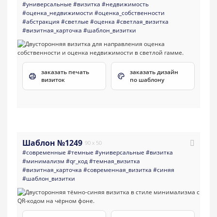
#универсальные
#визитка
#недвижимость
#оценка_недвижимости
#оценка_собственности
#абстракция
#светлые
#оценка
#светлая_визитка
#визитная_карточка
#шаблон_визитки
заказать печать
заказать дизайн
визиток
по шаблону
Шаблон №1249
90 x 50
#современные
#темные
#универсальные
#визитка
#минимализм
#qr_код
#темная_визитка
#визитная_карточка
#современная_визитка
#синяя
#шаблон_визитки