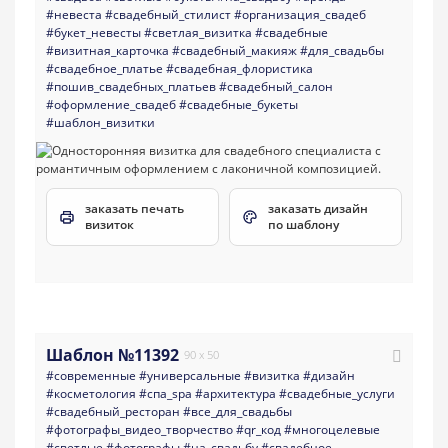
#невеста
#свадебный_стилист
#организация_свадеб
#букет_невесты
#светлая_визитка
#свадебные
#визитная_карточка
#свадебный_макияж
#для_свадьбы
#свадебное_платье
#свадебная_флористика
#пошив_свадебных_платьев
#свадебный_салон
#оформление_свадеб
#свадебные_букеты
#шаблон_визитки
заказать печать
заказать дизайн
визиток
по шаблону
Шаблон №11392
90 x 50
#современные
#универсальные
#визитка
#дизайн
#косметология
#спа_spa
#архитектура
#свадебные_услуги
#свадебный_ресторан
#все_для_свадьбы
#фотографы_видео_творчество
#qr_код
#многоцелевые
#светлые
#фотографы
#на_свадьбу
#свадебное