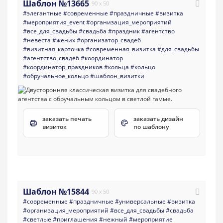
Шаблон №13665
90 x 50
#элегантные
#современные
#праздничные
#визитка
#мероприятия_event
#организация_мероприятий
#все_для_свадьбы
#свадьба
#праздник
#агентство
#невеста
#жених
#организатор_свадеб
#визитная_карточка
#современная_визитка
#для_свадьбы
#агентство_свадеб
#координатор
#координатор_праздников
#кольца
#кольцо
#обручальное_кольцо
#шаблон_визитки
заказать печать
заказать дизайн
визиток
по шаблону
Шаблон №15844
90 x 50
#современные
#праздничные
#универсальные
#визитка
#организация_мероприятий
#все_для_свадьбы
#свадьба
#светлые
#приглашения
#нежный
#мероприятие