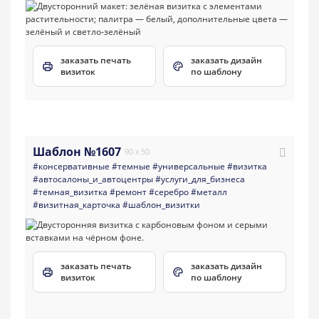
заказать печать
заказать дизайн
визиток
по шаблону
Шаблон №1607
90 x 50
#консервативные
#темные
#универсальные
#визитка
#aвтосалоны_и_автоцентры
#услуги_для_бизнеса
#темная_визитка
#ремонт
#серебро
#металл
#визитная_карточка
#шаблон_визитки
заказать печать
заказать дизайн
визиток
по шаблону