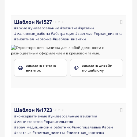
Шаблон №1527
90 x 50
#яркие
#универсальные
#визитка
#дизайн
#малярные_работы
#абстракция
#светлые
#яркая_визитка
#визитная_карточка
#шаблон_визитки
заказать печать
заказать дизайн
визиток
по шаблону
Шаблон №1723
90 x 50
#консервативные
#универсальные
#визитка
#министерство
#правительство
#врач_медицинский_работник
#многоцелевые
#врач
#светлые
#светлая_визитка
#визитная_карточка