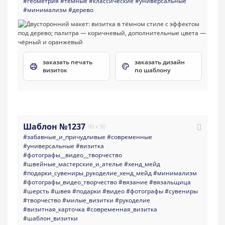
#геометрия
#темные
#классические
#универсальные
#минимализм
#дерево
заказать печать
заказать дизайн
визиток
по шаблону
Шаблон №1237
90 x 50
#забавные_и_причудливые
#современные
#универсальные
#визитка
#фотографы__видео__творчество
#швейные_мастерские_и_ателье
#хенд_мейд
#подарки_сувениры_рукоделие_хенд_мейд
#минимализм
#фотографы_видео_творчество
#вязание
#вязальщица
#шерсть
#швея
#подарки
#видео
#фотографы
#сувениры
#творчество
#милые_визитки
#рукоделие
#визитная_карточка
#современная_визитка
#шаблон_визитки