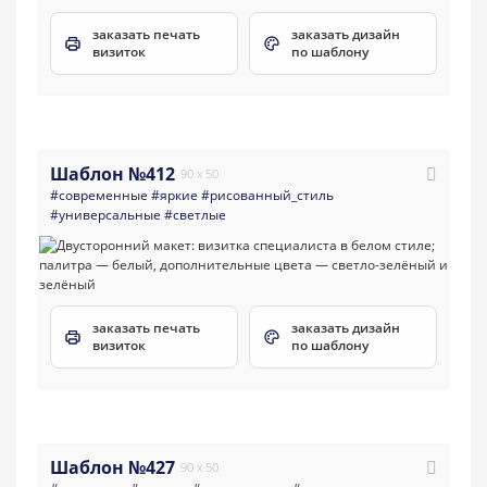
заказать печать
заказать дизайн
визиток
по шаблону
Шаблон №412
90 x 50
#современные
#яркие
#рисованный_стиль
#универсальные
#светлые
заказать печать
заказать дизайн
визиток
по шаблону
Шаблон №427
90 x 50