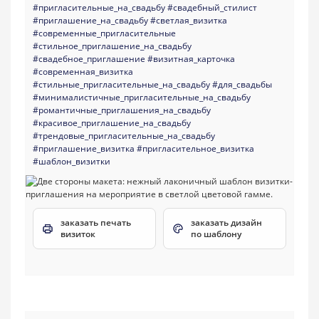
#пригласительные_на_свадьбу
#свадебный_стилист
#приглашение_на_свадьбу
#светлая_визитка
#современные_пригласительные
#стильное_приглашение_на_свадьбу
#свадебное_приглашение
#визитная_карточка
#современная_визитка
#стильные_пригласительные_на_свадьбу
#для_свадьбы
#минималистичные_пригласительные_на_свадьбу
#романтичные_приглашения_на_свадьбу
#красивое_приглашение_на_свадьбу
#трендовые_пригласительные_на_свадьбу
#приглашение_визитка
#пригласительное_визитка
#шаблон_визитки
заказать печать
заказать дизайн
визиток
по шаблону