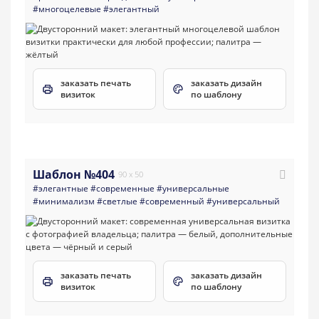
#многоцелевые
#элегантный
заказать печать
заказать дизайн
визиток
по шаблону
Шаблон №404
90 x 50
#элегантные
#современные
#универсальные
#минимализм
#светлые
#современный
#универсальный
заказать печать
заказать дизайн
визиток
по шаблону