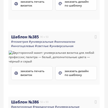
заказать печать
заказать дизайн
визиток
по шаблону
Шаблон №385
90 x 50
#геометрия
#универсальные
#минимализм
#многоцелевые
#светлые
#универсальная
заказать печать
заказать дизайн
визиток
по шаблону
Шаблон №386
50 x 90
#религиозные
#праздничные
#универсальные