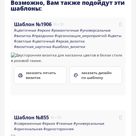
Возможно, Вам также подойдут эти
шаблоны:
Шаблон №1906
90 x 50
#цветочные
#яркие
#романтичные
#универсальные
#визитка
#праздники
#организация_мероприятий
#цветы
#светлые
#цветочный
#яркая_визитка
#визитная_карточка
#шаблон_визитки
заказать печать
заказать дизайн
визиток
по шаблону
Шаблон №855
90 x 50
#современные
#яркие
#темные
#универсальные
#оригинальная
#односторонняя