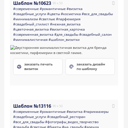
Шаблон №10623
90 x 50
#современные
#романтичные
#визитка
#свадебные_услуги
#цветы
#косметика
#все_для_свадьбы
#минимализм
#светлые
#парфюмерия
#свадебный_стилист
#нежная_визитка
#цветочная_визитка
#визитная_карточка
#современная_визитка
#для_свадьбы
#свадебный_салон
#минималистичная
#шаблон_визитки
заказать печать
заказать дизайн
визиток
по шаблону
Шаблон №13116
90 x 50
#современные
#романтичные
#визитка
#парикмахеры
#свадебные_услуги
#свадебный_ресторан
#все_для_свадьбы
#фотографы_видео_творчество
#свадьба
#светлые
#букеты
#на_свадьбу
#аренда