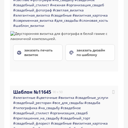
#свадебный_стилист
#нежная
#организация_свадеб
#свадебный_фотограф
#светлая_визитка
#элегантная_визитка
#свадебные
#визитная_карточка
#современная_визитка
#для_свадьбы
#слоновая_кость
#шаблон_визитки
заказать печать
заказать дизайн
визиток
по шаблону
Шаблон №11645
90 x 50
#элегантные
#цветочные
#визитка
#свадебные_услуги
#свадебный_ресторан
#все_для_свадьбы
#свадьба
#типографика
#на_свадьбу
#свадебное
#свадебный_стилист
#организация_свадеб
#приглашение_на_свадьбу
#свадебный_торт
#свадебный_флорист
#свадебные
#визитная_карточка