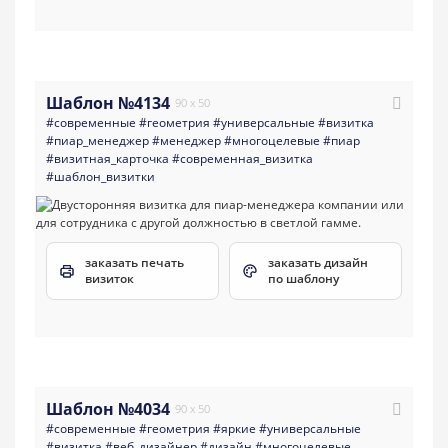
Шаблон №4134
90 x 50
#современные
#геометрия
#универсальные
#визитка
#пиар_менеджер
#менеджер
#многоцелевые
#пиар
#визитная_карточка
#современная_визитка
#шаблон_визитки
заказать печать
заказать дизайн
визиток
по шаблону
Шаблон №4034
90 x 50
#современные
#геометрия
#яркие
#универсальные
#визитка
#веб_дизайнер
#дизайн
#многоцелевые