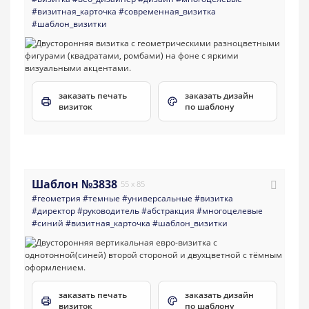
#визитная_карточка
#современная_визитка
#шаблон_визитки
заказать печать
заказать дизайн
визиток
по шаблону
Шаблон №3838
55 x 85
#геометрия
#темные
#универсальные
#визитка
#директор
#руководитель
#абстракция
#многоцелевые
#синий
#визитная_карточка
#шаблон_визитки
заказать печать
заказать дизайн
визиток
по шаблону