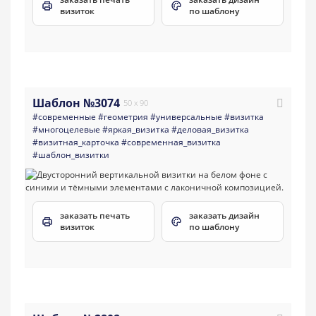
визиток
по шаблону
Шаблон №3074
50 x 90
#современные
#геометрия
#универсальные
#визитка
#многоцелевые
#яркая_визитка
#деловая_визитка
#визитная_карточка
#современная_визитка
#шаблон_визитки
заказать печать
заказать дизайн
визиток
по шаблону