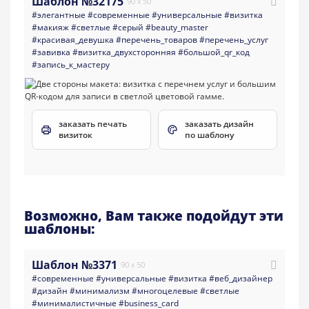
Шаблон №32175
90 x 50
#элегантные
#современные
#универсальные
#визитка
#макияж
#светлые
#серый
#beauty_master
#красивая_девушка
#перечень_товаров
#перечень_услуг
#завивка
#визитка_двухсторонняя
#большой_qr_код
#запись_к_мастеру
заказать печать
заказать дизайн
визиток
по шаблону
Возможно, Вам также подойдут эти
шаблоны:
Шаблон №3371
90 x 50
#современные
#универсальные
#визитка
#веб_дизайнер
#дизайн
#минимализм
#многоцелевые
#светлые
#минималистичные
#business_card