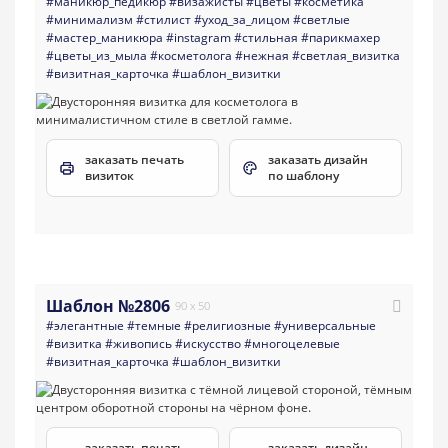
#маникюр_педикюр
#визажисты
#цветы
#косметика
#минимализм
#стилист
#уход_за_лицом
#светлые
#мастер_маникюра
#instagram
#стильная
#парикмахер
#цветы_из_мыла
#косметолога
#нежная
#светлая_визитка
#визитная_карточка
#шаблон_визитки
заказать печать
заказать дизайн
визиток
по шаблону
Шаблон №2806
90 x 50
#элегантные
#темные
#религиозные
#универсальные
#визитка
#живопись
#искусство
#многоцелевые
#визитная_карточка
#шаблон_визитки
заказать печать
заказать дизайн