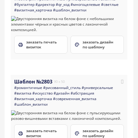
#бухгалтер
#директор
#qr_код
#многоцелевые
#светлые
#визитная_карточка
#шаблон_визитки
заказать печать
заказать дизайн
визиток
по шаблону
Шаблон №2803
90 x 50
#романтичные
#рисованный_стиль
#универсальные
#визитка
#искусство
#дизайн
#абстракция
#визитная_карточка
#современная_визитка
#шаблон_визитки
заказать печать
заказать дизайн
визиток
по шаблону