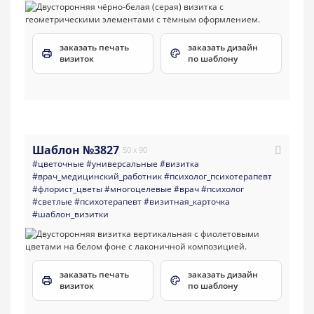
заказать печать
заказать дизайн
визиток
по шаблону
Шаблон №3827
50 x 90
#цветочные
#универсальные
#визитка
#врач_медицинский_работник
#психолог_психотерапевт
#флорист_цветы
#многоцелевые
#врач
#психолог
#светлые
#психотерапевт
#визитная_карточка
#шаблон_визитки
заказать печать
заказать дизайн
визиток
по шаблону