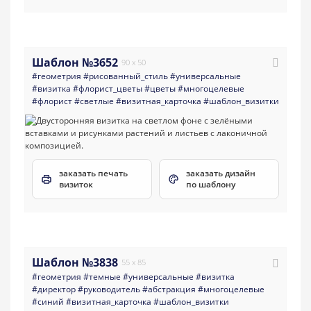
Шаблон №3652
90 x 50
#геометрия
#рисованный_стиль
#универсальные
#визитка
#флорист_цветы
#цветы
#многоцелевые
#флорист
#светлые
#визитная_карточка
#шаблон_визитки
заказать печать
заказать дизайн
визиток
по шаблону
Шаблон №3838
55 x 85
#геометрия
#темные
#универсальные
#визитка
#директор
#руководитель
#абстракция
#многоцелевые
#синий
#визитная_карточка
#шаблон_визитки