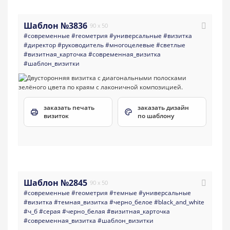
Шаблон №3836
90 x 50
#современные
#геометрия
#универсальные
#визитка
#директор
#руководитель
#многоцелевые
#светлые
#визитная_карточка
#современная_визитка
#шаблон_визитки
заказать печать
заказать дизайн
визиток
по шаблону
Шаблон №2845
90 x 50
#современные
#геометрия
#темные
#универсальные
#визитка
#темная_визитка
#черно_белое
#black_and_white
#ч_б
#серая
#черно_белая
#визитная_карточка
#современная_визитка
#шаблон_визитки