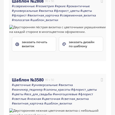
Шаблон №2808
90 x 50
#современные
#геометрия
#яркие
#романтичные
#универсальные
#визитка
#флорист_цветы
#цветы
#флорист
#визитная_карточка
#современная_визитка
#полосатая
#шаблон_визитки
заказать печать
заказать дизайн
визиток
по шаблону
Шаблон №3580
90 x 50
#цветочные
#универсальные
#визитка
#маникюр_педикюр
#салоны_красоты
#флорист_цветы
#цветы
#все_для_свадьбы
#многоцелевые
#флорист
#светлые
#нежная
#цветочная
#светлая_визитка
#визитная_карточка
#шаблон_визитки