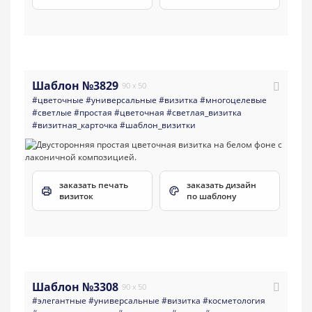
Шаблон №3829
90 x 50
#цветочные
#универсальные
#визитка
#многоцелевые
#светлые
#простая
#цветочная
#светлая_визитка
#визитная_карточка
#шаблон_визитки
заказать печать
заказать дизайн
визиток
по шаблону
Шаблон №3308
90 x 50
#элегантные
#универсальные
#визитка
#косметология