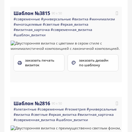
Шаблон №3815
90 x 50
#современные
#универсальные
#визитка
#минимализм
#многоцелевые
#светлые
#яркая_визитка
#визитная_карточка
#современная_визитка
#шаблон_визитки
заказать печать
заказать дизайн
визиток
по шаблону
Шаблон №2816
90 x 50
#элегантные
#современные
#геометрия
#универсальные
#визитка
#светлые
#яркая_визитка
#визитная_карточка
#современная_визитка
#шаблон_визитки