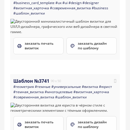
#business_card_template
#ux
#ui
#design
#designer
#визитная_карточка
#современная_визитка
#business
#шаблон_визитки
заказать печать
заказать дизайн
визиток
по шаблону
Шаблон №3741
90 x 50
#геометрия
#темные
#универсальные
#визитка
#юрист
#темная_визитка
#многоцелевые
#визитная_карточка
#современная_визитка
#шаблон_визитки
заказать печать
заказать дизайн
визиток
по шаблону