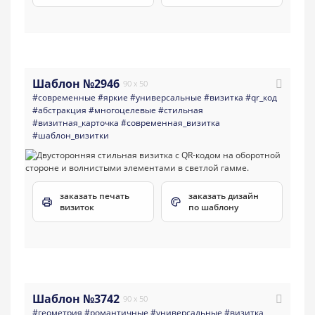
Шаблон №2946
90 x 50
#современные
#яркие
#универсальные
#визитка
#qr_код
#абстракция
#многоцелевые
#стильная
#визитная_карточка
#современная_визитка
#шаблон_визитки
заказать печать
заказать дизайн
визиток
по шаблону
Шаблон №3742
90 x 50
#геометрия
#романтичные
#универсальные
#визитка