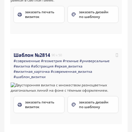
заказать печать
заказать дизайн
визиток
по шаблону
Шаблон №2814
90 x 50
#современные
#геометрия
#темные
#универсальные
#визитка
#абстракция
#яркая_визитка
#визитная_карточка
#современная_визитка
#шаблон_визитки
заказать печать
заказать дизайн
визиток
по шаблону