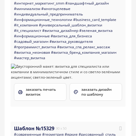
#интернет_маркетинг_smm
#ландшафтный_дизайн
#минимализм
#многоцелевые
#индивидуальный_предприниматель
#информационные_технологии
#business_card_template
#it_компания
#универсальный_шаблон_визитки
#it_специалист
#визитка_дизайнер
#зеленая_визитка
#информационные
#визитка_для_бизнеса
#садовый_магазин
#визитка_руководителя
#программист_визитка
#визитка_спа_релакс_массаж
#визитка_неоновая
#визитка_бренд_компания_магазин
#мастер_визитка
заказать печать
заказать дизайн
визиток
по шаблону
Шаблон №15329
90 x 50
#современные
#геометрия
#яркие
#рисованный_стиль