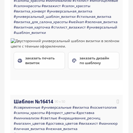
#салоны_красоты
#минимализм
#стилист
#многоцелевые
#салонкрасоты
#визажист
#салон_красоты
#визитка_конверт
#универсальная_визитка
#универсальный_шаблон_визитки
#стильная_визитка
#визитка_для_салона_красоты
#мейкап
#зеленая_визитка
#визитная_карточка
#стилист_визажист
#универсальный
#шаблон_визитки
заказать печать
заказать дизайн
визиток
по шаблону
Шаблон №16414
90 x 50
#современные
#универсальные
#визитка
#косметология
#салоны_красоты
#флорист_цветы
#доставка
#минимализм
#светлые
#наращивание_ресниц
#магазин_цветов
#доставка_цветов
#визажист
#маникюр
#личная_визитка
#нежная_визитка