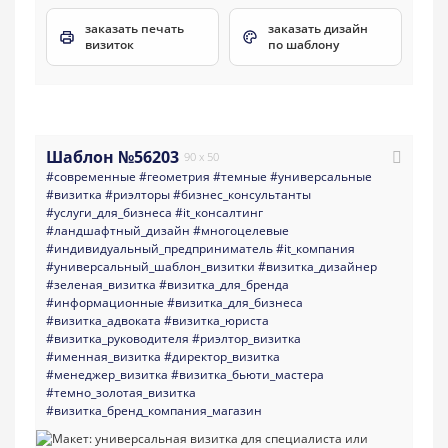
заказать печать
заказать дизайн
визиток
по шаблону
Шаблон №56203
90 x 50
#современные
#геометрия
#темные
#универсальные
#визитка
#риэлторы
#бизнес_консультанты
#услуги_для_бизнеса
#it_консалтинг
#ландшафтный_дизайн
#многоцелевые
#индивидуальный_предприниматель
#it_компания
#универсальный_шаблон_визитки
#визитка_дизайнер
#зеленая_визитка
#визитка_для_бренда
#информационные
#визитка_для_бизнеса
#визитка_адвоката
#визитка_юриста
#визитка_руководителя
#риэлтор_визитка
#именная_визитка
#директор_визитка
#менеджер_визитка
#визитка_бьюти_мастера
#темно_золотая_визитка
#визитка_бренд_компания_магазин