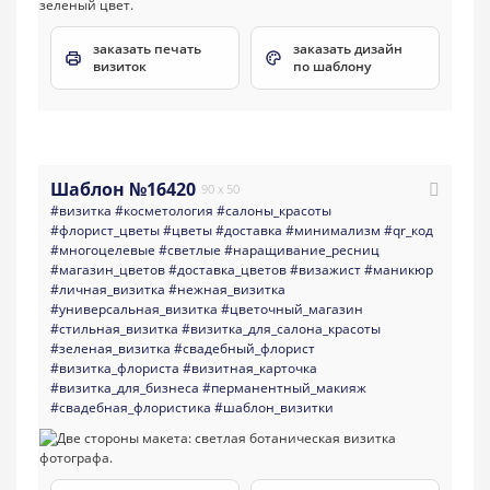
заказать печать
заказать дизайн
визиток
по шаблону
Шаблон №16420
90 x 50
#визитка
#косметология
#салоны_красоты
#флорист_цветы
#цветы
#доставка
#минимализм
#qr_код
#многоцелевые
#светлые
#наращивание_ресниц
#магазин_цветов
#доставка_цветов
#визажист
#маникюр
#личная_визитка
#нежная_визитка
#универсальная_визитка
#цветочный_магазин
#стильная_визитка
#визитка_для_салона_красоты
#зеленая_визитка
#свадебный_флорист
#визитка_флориста
#визитная_карточка
#визитка_для_бизнеса
#перманентный_макияж
#свадебная_флористика
#шаблон_визитки