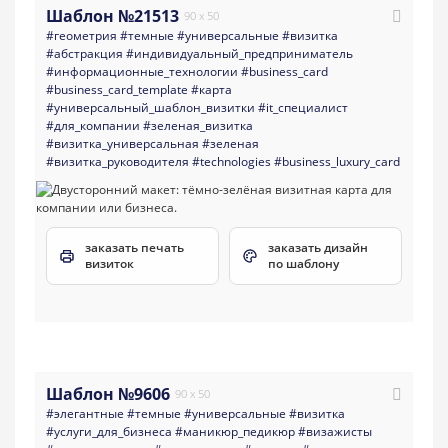
Шаблон №21513
90 x 50
#геометрия
#темные
#универсальные
#визитка
#абстракция
#индивидуальный_предприниматель
#информационные_технологии
#business_card
#business_card_template
#карта
#универсальный_шаблон_визитки
#it_специалист
#для_компании
#зеленая_визитка
#визитка_универсальная
#зеленая
#визитка_руководителя
#technologies
#business_luxury_card
заказать печать
заказать дизайн
визиток
по шаблону
Шаблон №9606
90 x 50
#элегантные
#темные
#универсальные
#визитка
#услуги_для_бизнеса
#маникюр_педикюр
#визажисты