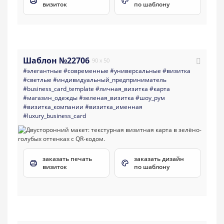
визиток
по шаблону
Шаблон №22706
90 x 50
#элегантные
#современные
#универсальные
#визитка
#светлые
#индивидуальный_предприниматель
#business_card_template
#личная_визитка
#карта
#магазин_одежды
#зеленая_визитка
#шоу_рум
#визитка_компании
#визитка_именная
#luxury_business_card
заказать печать
заказать дизайн
визиток
по шаблону