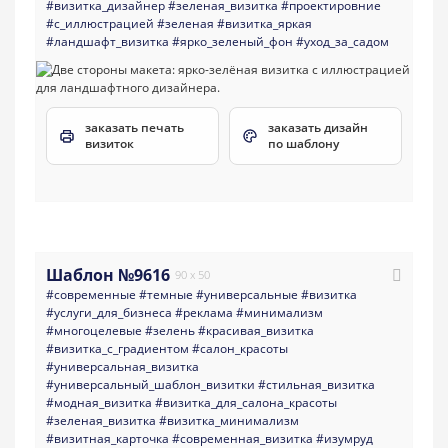
#визитка_дизайнер
#зеленая_визитка
#проектировние
#с_иллюстрацией
#зеленая
#визитка_яркая
#ландшафт_визитка
#ярко_зеленый_фон
#уход_за_садом
заказать печать
заказать дизайн
визиток
по шаблону
Шаблон №9616
90 x 50
#современные
#темные
#универсальные
#визитка
#услуги_для_бизнеса
#реклама
#минимализм
#многоцелевые
#зелень
#красивая_визитка
#визитка_с_градиентом
#салон_красоты
#универсальная_визитка
#универсальный_шаблон_визитки
#стильная_визитка
#модная_визитка
#визитка_для_салона_красоты
#зеленая_визитка
#визитка_минимализм
#визитная_карточка
#современная_визитка
#изумруд