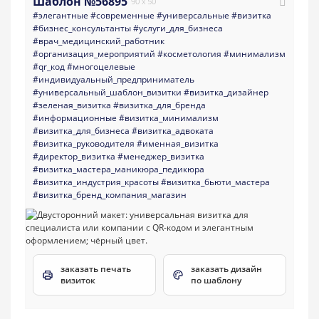
Шаблон №56895
90 x 50
#элегантные
#современные
#универсальные
#визитка
#бизнес_консультанты
#услуги_для_бизнеса
#врач_медицинский_работник
#организация_мероприятий
#косметология
#минимализм
#qr_код
#многоцелевые
#индивидуальный_предприниматель
#универсальный_шаблон_визитки
#визитка_дизайнер
#зеленая_визитка
#визитка_для_бренда
#информационные
#визитка_минимализм
#визитка_для_бизнеса
#визитка_адвоката
#визитка_руководителя
#именная_визитка
#директор_визитка
#менеджер_визитка
#визитка_мастера_маникюра_педикюра
#визитка_индустрия_красоты
#визитка_бьюти_мастера
#визитка_бренд_компания_магазин
заказать печать
заказать дизайн
визиток
по шаблону