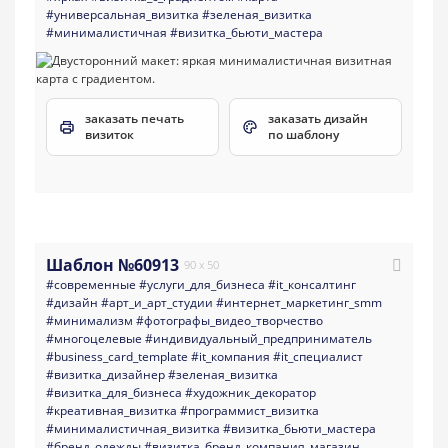
#универсальная_визитка
#зеленая_визитка
#минималистичная
#визитка_бьюти_мастера
заказать печать
заказать дизайн
визиток
по шаблону
Шаблон №60913
90 x 50
#современные
#услуги_для_бизнеса
#it_консалтинг
#дизайн
#арт_и_арт_студии
#интернет_маркетинг_smm
#минимализм
#фотографы_видео_творчество
#многоцелевые
#индивидуальный_предприниматель
#business_card_template
#it_компания
#it_специалист
#визитка_дизайнер
#зеленая_визитка
#визитка_для_бизнеса
#художник_декоратор
#креативная_визитка
#программист_визитка
#минималистичная_визитка
#визитка_бьюти_мастера
#бренд_одежды
#визитка_бренд_компания_магазин