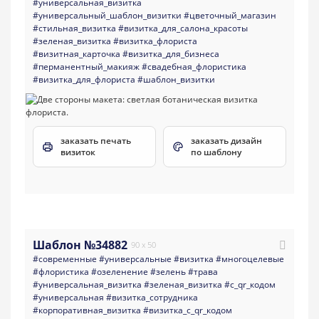
#универсальная_визитка
#универсальный_шаблон_визитки
#цветочный_магазин
#стильная_визитка
#визитка_для_салона_красоты
#зеленая_визитка
#визитка_флориста
#визитная_карточка
#визитка_для_бизнеса
#перманентный_макияж
#свадебная_флористика
#визитка_для_флориста
#шаблон_визитки
заказать печать
заказать дизайн
визиток
по шаблону
Шаблон №34882
90 x 50
#современные
#универсальные
#визитка
#многоцелевые
#флористика
#озеленение
#зелень
#трава
#универсальная_визитка
#зеленая_визитка
#с_qr_кодом
#универсальная
#визитка_сотрудника
#корпоративная_визитка
#визитка_с_qr_кодом