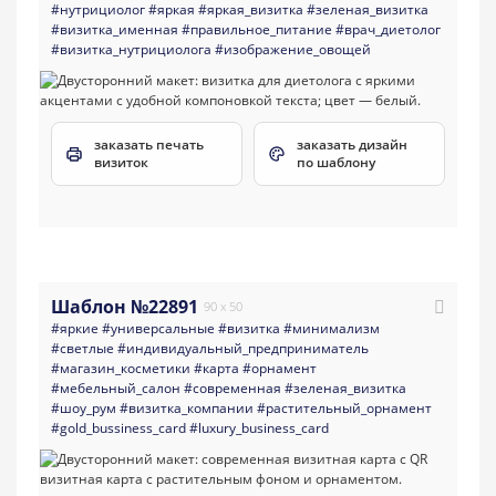
#нутрициолог
#яркая
#яркая_визитка
#зеленая_визитка
#визитка_именная
#правильное_питание
#врач_диетолог
#визитка_нутрициолога
#изображение_овощей
заказать печать
заказать дизайн
визиток
по шаблону
Шаблон №22891
90 x 50
#яркие
#универсальные
#визитка
#минимализм
#светлые
#индивидуальный_предприниматель
#магазин_косметики
#карта
#орнамент
#мебельный_салон
#современная
#зеленая_визитка
#шоу_рум
#визитка_компании
#растительный_орнамент
#gold_bussiness_card
#luxury_business_card