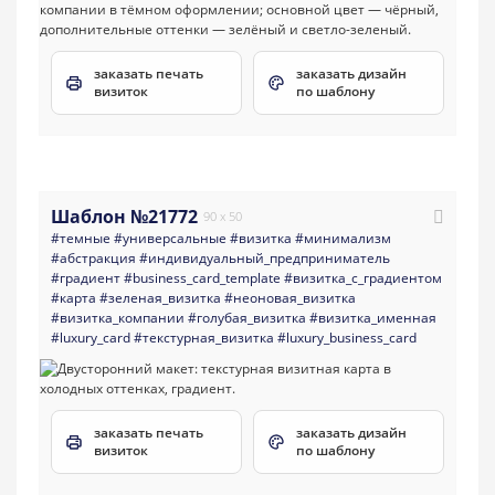
заказать печать
заказать дизайн
визиток
по шаблону
Шаблон №21772
90 x 50
#темные
#универсальные
#визитка
#минимализм
#абстракция
#индивидуальный_предприниматель
#градиент
#business_card_template
#визитка_с_градиентом
#карта
#зеленая_визитка
#неоновая_визитка
#визитка_компании
#голубая_визитка
#визитка_именная
#luxury_card
#текстурная_визитка
#luxury_business_card
заказать печать
заказать дизайн
визиток
по шаблону