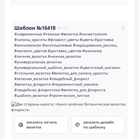
Шаблон №16418
90 x 50
#современные
#темные
#визитка
#косметология
#салоны_красоты
#флорист_цветы
#цветы
#доставка
#минимализм
#многоцелевые
#наращивание_ресниц
#магазин_цветов
#доставка_цветов
#маникюр
#личная_визитка
#нежная_визитка
#универсальная_визитка
#универсальный_шаблон_визитки
#цветочный_магазин
#стильная_визитка
#визитка_для_салона_красоты
#зеленая_визитка
#свадебный_флорист
#визитка_флориста
#перманентный_макияж
#свадебная_флористика
#визитка_для_флориста
#шаблон_визитки
#тропические_листья
заказать печать
заказать дизайн
визиток
по шаблону