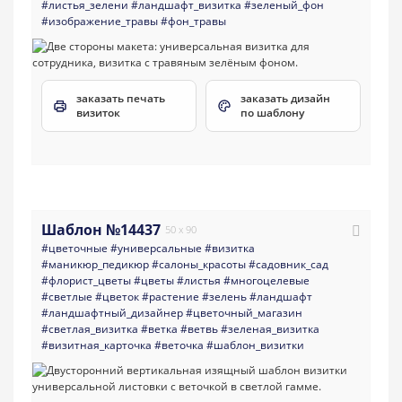
#листья_зелени
#ландшафт_визитка
#зеленый_фон
#изображение_травы
#фон_травы
заказать печать
заказать дизайн
визиток
по шаблону
Шаблон №14437
50 x 90
#цветочные
#универсальные
#визитка
#маникюр_педикюр
#салоны_красоты
#садовник_сад
#флорист_цветы
#цветы
#листья
#многоцелевые
#светлые
#цветок
#растение
#зелень
#ландшафт
#ландшафтный_дизайнер
#цветочный_магазин
#светлая_визитка
#ветка
#ветвь
#зеленая_визитка
#визитная_карточка
#веточка
#шаблон_визитки