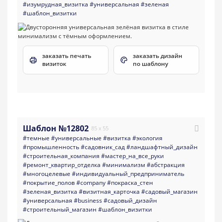
#изумрудная_визитка
#универсальная
#зеленая
#шаблон_визитки
заказать печать
заказать дизайн
визиток
по шаблону
Шаблон №12802
85 x 55
#темные
#универсальные
#визитка
#экология
#промышленность
#садовник_сад
#ландшафтный_дизайн
#строительная_компания
#мастер_на_все_руки
#ремонт_квартир_отделка
#минимализм
#абстракция
#многоцелевые
#индивидуальный_предприниматель
#покрытие_полов
#company
#покраска_стен
#зеленая_визитка
#визитная_карточка
#садовый_магазин
#универсальная
#business
#садовый_дизайн
#строительный_магазин
#шаблон_визитки