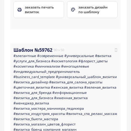
заказать печать
заказать дизайн
визиток
по шаблону
Шаблон №59762
90 x 50
#элегантные
#современные
#универсальные
#визитка
#услуги_для_бизнеса
#косметология
#флорист_цветы
#косметика
#минимализм
#многоцелевые
#индивидуальный_предприниматель
#business_card_template
#универсальный_шаблон_визитки
#визитка_дизайнер
#визитка_для_салона_красоты
#цветочная_визитка
#женская_визитка
#зеленая_визитка
#визитка_для_бренда
#информационные
#визитка_для_бизнеса
#именная_визитка
#менеджер_визитка
#визитка_мастера_маникюра_педикюра
#визитка_индустрия_красоты
#визитка_спа_релакс_массаж
#визитка_бьюти_мастера
#визитка_магазин_цветов_флорист
#визитка_бренд_компания_магазин