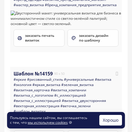
#мастер_визитка
#бренд_компания_предприятие_визитка
заказать печать
заказать дизайн
визиток
по шаблону
Шаблон №14159
90 x 50
#яркие
#рисованный_стиль
#универсальные
#визитка
#экология
#яркая_визитка
#зеленая_визитка
#визитная_карточка
#визитка_компании
#визитка_с_логотипом
#с_иллюстрацией
#визитка_с_иллюстрацией
#визитка_двухсторонняя
#векторная_иллюстрация
#веточка_зелени
#шаблон_визитки
Пользуясь нашим сайтом, вы соглашаетесь
Хорошо
с тем, что
мы используем cookies
🍪