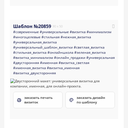
Шаблон №20859
90 x 50
#современные
#универсальные
#визитка
#минимализм
#многоцелевые
#стильная
#нежная_визитка
#универсальная_визитка
#универсальный_шаблон_визитки
#светлая_визитка
#стильная_визитка
#онлайншкола
#зеленая_визитка
#визитка_минимализм
#онлайн_продажи
#универсальная
#двусторонняя
#именная
#визитка_светлая
#именная_визитка
#визитка_именная
#визитка_двухсторонняя
заказать печать
заказать дизайн
визиток
по шаблону