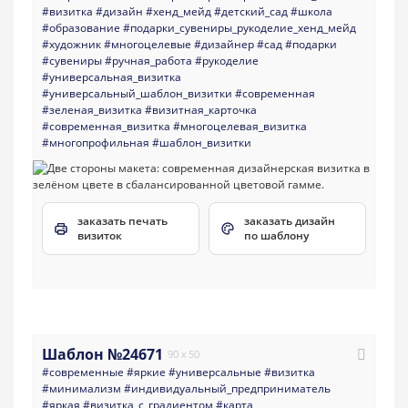
#визитка
#дизайн
#хенд_мейд
#детский_сад
#школа
#образование
#подарки_сувениры_рукоделие_хенд_мейд
#художник
#многоцелевые
#дизайнер
#сад
#подарки
#сувениры
#ручная_работа
#рукоделие
#универсальная_визитка
#универсальный_шаблон_визитки
#современная
#зеленая_визитка
#визитная_карточка
#современная_визитка
#многоцелевая_визитка
#многопрофильная
#шаблон_визитки
заказать печать
заказать дизайн
визиток
по шаблону
Шаблон №24671
90 x 50
#современные
#яркие
#универсальные
#визитка
#минимализм
#индивидуальный_предприниматель
#яркая
#визитка_с_градиентом
#карта