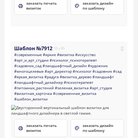
заказать печать
заказать дизайн
визиток
по шаблону
Шаблон №7912
55 x 85
#современные
#яркие
#визитка
#искусство
#арт_и_арт_студии
#психолог_психотерапевт
#садовник_сад
#ландшафтный_дизайн
#художник
#многоцелевые
#арт_директор
#психолог
#садовник
#сад
#яркая_визитка
#радуга
#визитка_дерево
#ландшафт
#ландшафтный_дизайнер
#психотерапевт
#питомник_растений
#зеленая_визитка
#арт_студия
#визитная_карточка
#современная_визитка
#шаблон_визитки
заказать печать
заказать дизайн
визиток
по шаблону