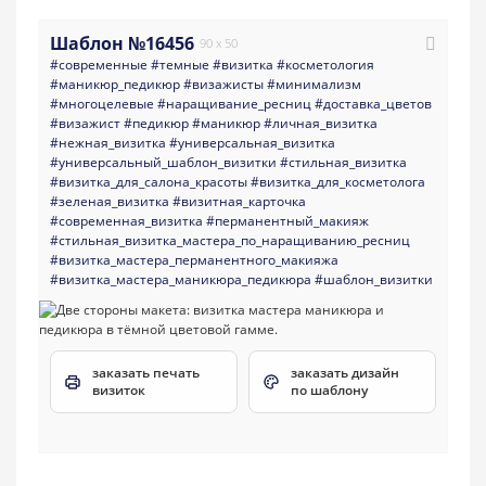
Шаблон №16456
90 x 50
#современные
#темные
#визитка
#косметология
#маникюр_педикюр
#визажисты
#минимализм
#многоцелевые
#наращивание_ресниц
#доставка_цветов
#визажист
#педикюр
#маникюр
#личная_визитка
#нежная_визитка
#универсальная_визитка
#универсальный_шаблон_визитки
#стильная_визитка
#визитка_для_салона_красоты
#визитка_для_косметолога
#зеленая_визитка
#визитная_карточка
#современная_визитка
#перманентный_макияж
#стильная_визитка_мастера_по_наращиванию_ресниц
#визитка_мастера_перманентного_макияжа
#визитка_мастера_маникюра_педикюра
#шаблон_визитки
заказать печать
заказать дизайн
визиток
по шаблону