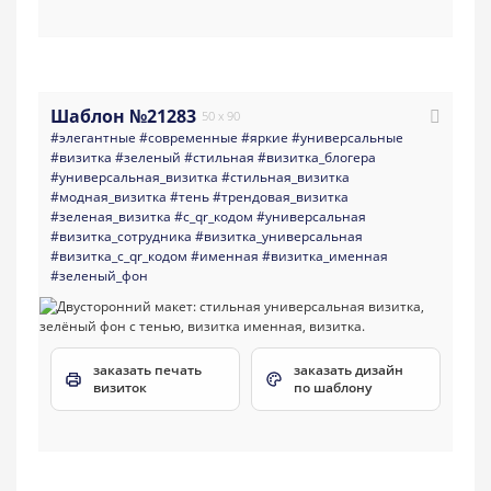
Шаблон №21283
50 x 90
#элегантные
#современные
#яркие
#универсальные
#визитка
#зеленый
#стильная
#визитка_блогера
#универсальная_визитка
#стильная_визитка
#модная_визитка
#тень
#трендовая_визитка
#зеленая_визитка
#с_qr_кодом
#универсальная
#визитка_сотрудника
#визитка_универсальная
#визитка_с_qr_кодом
#именная
#визитка_именная
#зеленый_фон
заказать печать
заказать дизайн
визиток
по шаблону