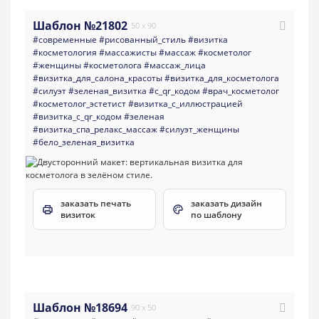
Шаблон №21802
50 x 90
#современные
#рисованный_стиль
#визитка
#косметология
#массажисты
#массаж
#косметолог
#женщины
#косметолога
#массаж_лица
#визитка_для_салона_красоты
#визитка_для_косметолога
#силуэт
#зеленая_визитка
#с_qr_кодом
#врач_косметолог
#косметолог_эстетист
#визитка_с_иллюстрацией
#визитка_с_qr_кодом
#зеленая
#визитка_спа_релакс_массаж
#силуэт_женщины
#бело_зеленая_визитка
заказать печать
заказать дизайн
визиток
по шаблону
Шаблон №18694
90 x 50