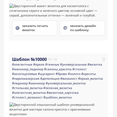
заказать печать
заказать дизайн
визиток
по шаблону
Шаблон №10000
90 x 50
#элегантные
#яркие
#темные
#универсальные
#визитка
#маникюр_педикюр
#салоны_красоты
#стилист
#многоцелевые
#шугаринг
#брови
#золото
#красоты
#парикмахерская
#депиляция
#визажист
#яркая_визитка
#педикюр
#маникюр
#универсальная_визитка
#стильная_визитка
#зеленая_визитка
#элегантная_визитка
#визитная_карточка
#стилист_визажист
#шаблон_визитки