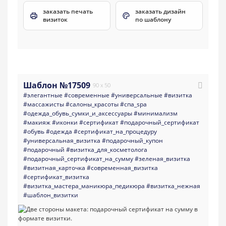
заказать печать
заказать дизайн
визиток
по шаблону
Шаблон №17509
90 x 50
#элегантные
#современные
#универсальные
#визитка
#массажисты
#салоны_красоты
#спа_spa
#одежда_обувь_сумки_и_аксессуары
#минимализм
#макияж
#иконки
#сертификат
#подарочный_сертификат
#обувь
#одежда
#сертификат_на_процедуру
#универсальная_визитка
#подарочный_купон
#подарочный
#визитка_для_косметолога
#подарочный_сертификат_на_сумму
#зеленая_визитка
#визитная_карточка
#современная_визитка
#сертификат_визитка
#визитка_мастера_маникюра_педикюра
#визитка_нежная
#шаблон_визитки