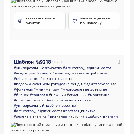
заказать печать
заказать дизайн
визиток
по шаблону
Шаблон №9218
90 x 50
#универсальные
#визитка
#агентства_недвижимости
#услуги_для_бизнеса
#врач_медицинский_работник
#образование
#салоны_красоты
#подарки_сувениры_рукоделие_хенд_мейд
#страхование
#финансы
#минимализм
#многоцелевые
#светлые
#бизнес
#торговля
#нежный
#стильный
#маркетинг
#нежная_визитка
#универсальная_визитка
#универсальный_шаблон_визитки
#агентство_недвижимости
#светлая_визитка
#зеленая_визитка
#визитная_карточка
#шаблон_визитки