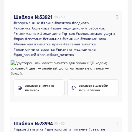
Шаблон №53921
90 x 50
#современные
#яркие
#визитка
#педиатр
#клиника_больница
#врач_медицинский_работник
#минимализм
#медицина
#qr_код
#медицинские_услуги
#врач
#светлые
#стильная
#клиника
#поликлиника
#больница
#визитка_врача
#зеленая_визитка
#поликлиника_визитка
#визитка_медицинская
#для_врачей
#врачебная_визитка
заказать печать
заказать дизайн
визиток
по шаблону
Шаблон №28994
90 x 50
#яркие
#визитка
#диетология_и_питание
#светлые