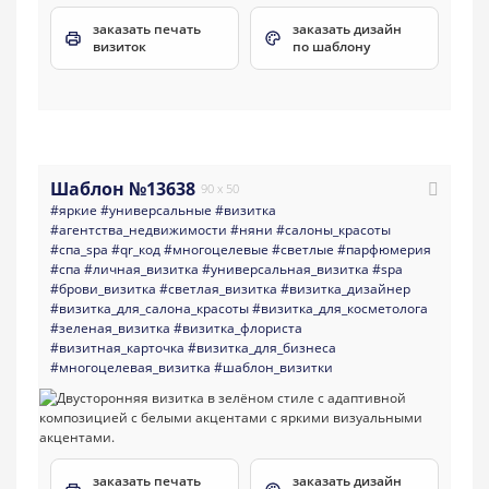
заказать печать
заказать дизайн
визиток
по шаблону
Шаблон №13638
90 x 50
#яркие
#универсальные
#визитка
#агентства_недвижимости
#няни
#салоны_красоты
#спа_spa
#qr_код
#многоцелевые
#светлые
#парфюмерия
#спа
#личная_визитка
#универсальная_визитка
#spa
#брови_визитка
#светлая_визитка
#визитка_дизайнер
#визитка_для_салона_красоты
#визитка_для_косметолога
#зеленая_визитка
#визитка_флориста
#визитная_карточка
#визитка_для_бизнеса
#многоцелевая_визитка
#шаблон_визитки
заказать печать
заказать дизайн