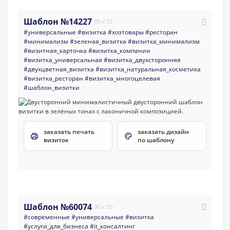
Шаблон №14227
85 x 55
#универсальные
#визитка
#хозтовары
#ресторан
#минимализм
#зеленая_визитка
#визитка_минимализм
#визитная_карточка
#визитка_компании
#визитка_универсальная
#визитка_двухсторонняя
#двухцветная_визитка
#визитка_натуральная_косметика
#визитка_ресторан
#визитка_многоцелевая
#шаблон_визитки
заказать печать
заказать дизайн
визиток
по шаблону
Шаблон №60074
90 x 50
#современные
#универсальные
#визитка
#услуги_для_бизнеса
#it_консалтинг