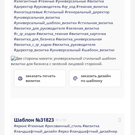
#элегантные
#темные
#универсальные
#визитка
#директор
#руководитель
#qr_код
#темная_визитка
#многоцелевые
#стильный
#генеральный_директор
#универсальная_визитка
#универсальный_шаблон_визитки
#стильная_визитка
#визитки_для_руководителя
#зеленая_визитка
#с_qr_кодом
#визитка_темная
#визитная_карточка
#визитка_для_бизнеса
#визитка_универсальная
#визитка_с_qr_кодом
#визитка_руководителя
#директор_визитка
#универсальный
#шаблон_визитки
заказать печать
заказать дизайн
визиток
по шаблону
Шаблон №31823
90 x 50
#яркие
#темные
#рисованный_стиль
#визитка
#ландшафтный_дизайн
#ярко
#ландшафтный_дизайнер