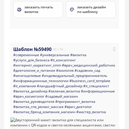
заказать печать
заказать дизайн
визиток
по шаблону
Шаблон №59490
90 x 50
#современные
#универсальные
#визитка
#услуги_для_бизнеса
#it_консалтинг
#интернет_маркетинг_smm
#врач_медицинский_работник
#диетология_и_питание
#экология
#садовник_сад
#многоцелевые
#индивидуальный_предприниматель
#информационные_технологии
#business_card_template
#it_компания
#ландшафтный_дизайнер
#it_специалист
#визитка_дизайнер
#зеленая_визитка
#информационные
#врач_косметолог
#садовый_магазин
#визитка_руководителя
#программист_визитка
#визитка_спа_релакс_массаж
#врач_диетолог
#визитка_бренд_компания_магазин
#мастер_визитка