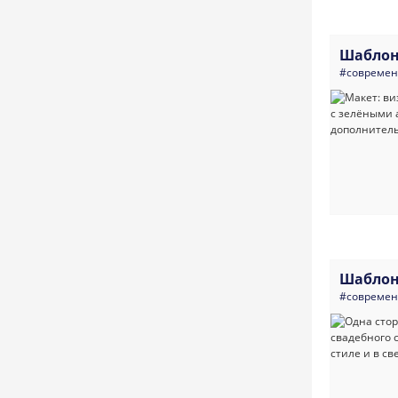
Шаблон
#совреме
Шаблон
#совреме