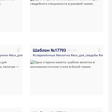
Шаблон №17793
85 x 55
дники
нимализм
#все_для_свадьбы
#свадьба
#светлые
#современные
#минимализм
#зима
#карты
#визитка
#свадьба
#рассадка_гостей
#все_для_свадьбы
#многоцелевые
#рассадочн
#миним
#светлы