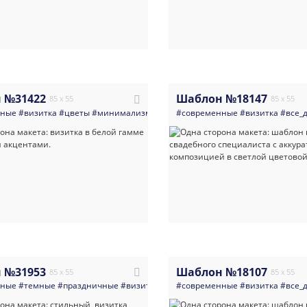
 №31422
Шаблон №18147
85 x 55
85 x 55
нные
#визитка
#цветы
#минимализм
#свадьба
#современные
#светлые
#карты
#визитка
#рассадк
#все_
 №31953
Шаблон №18107
85 x 55
85 x 55
нные
#темные
#праздничные
#визитка
#банки_кредитные_организации
#современные
#визитка
#все_
#