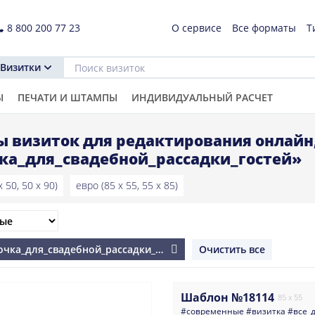
8 800 200 77 23
О сервисе
Все форматы
Т
Визитки
Ы
ПЕЧАТИ И ШТАМПЫ
ИНДИВИДУАЛЬНЫЙ РАСЧЕТ
 визиток для редактирования онлайн
ка_для_свадебной_рассадки_гостей»
 50, 50 x 90)
евро (85 x 55, 55 x 85)
точка_для_свадебной_рассадки_гостей
Очистить все
Шаблон №18114
85 x 55
#современные
#визитка
#все_