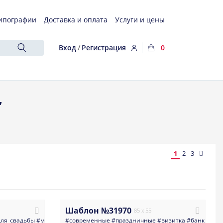
ипографии
Доставка и оплата
Услуги и цены
Вход
/
Регистрация
0
,
1
2
3
Шаблон №31970
85 x 55
для_свадьбы
#минимализм
#современные
#листья
#свадьба
#праздничные
#светлые
#визитка
#зелень
#банки_кре
#карты
#с