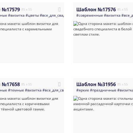
 №17579
Шаблон №17576
85 x 55
85 x 55
нные
#визитка
#цветы
#все_для_свадьбы
#минимализм
#современные
#свадьба
#визитка
#светлы
#все_
 №17658
Шаблон №31956
85 x 55
85 x 55
нные
#темные
#визитка
#все_для_свадьбы
#минимализм
#яркие
#праздничные
#темная_визитк
#визитк