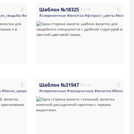
Шаблон №18325
85 x 55
е
для_свадьбы
#золото
#зелень
#минимализм
#светлая_визитка
#современные
#свадьба
#светлые
#визитная_карточка
#визитка
#золото
#флорист_цветы
#карты
#современная_в
#светлая_в
#все_для_
Шаблон №31947
85 x 55
а
а
#свадьба
#банки_кредитные_организации
#светлые
#карты
#современные
#визитная_карточка
#свадьба
#праздничные
#светлые
#современная_визитка
#визитка
#золото
#банки_кре
#день_рож
#