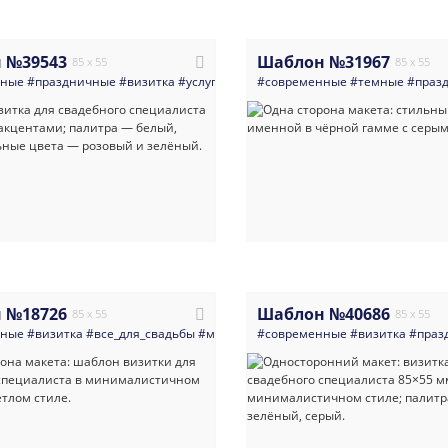
 №39543
Шаблон №31967
85 x 55
85 x 55
нные
#праздничные
#визитка
#услуги_для_бизнеса
#современные
#все_для_свадьбы
#темные
#праз
#ми
 №18726
Шаблон №40686
85 x 55
85 x 55
нные
#визитка
#все_для_свадьбы
#минимализм
#современные
#свадьба
#светлые
#визитка
#золо
#праз