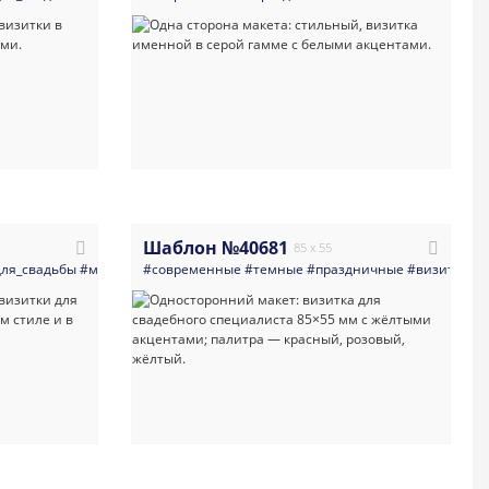
Шаблон №40681
85 x 55
ок
для_свадьбы
#карты
#светлая_визитка
#минимализм
#современные
#свадьба
#визитная_карточка
#светлые
#темные
#праздничные
#блеск
#современная_визитка
#мрамор
#визитка
#карты
#с
#о
#