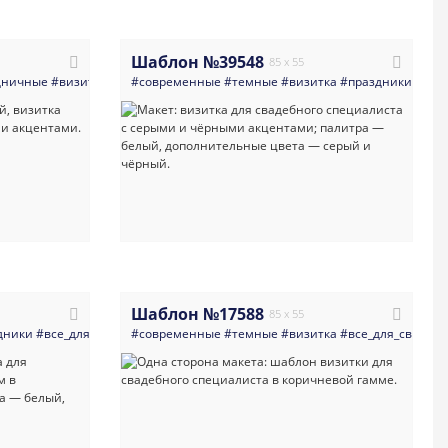
Шаблон №39548
85 x 55
дничные
нимализм
#визитка
#свадьба
#банки_кредитные_организации
#многоцелевые
#современные
#светлые
#темные
#карты
#визитка
#свадьба
#ягоды
#праздники
#день_рожд
#рассадка_г
#все
Шаблон №17588
85 x 55
то
дники
#карты
#все_для_свадьбы
#светлая_визитка
#современные
#минимализм
#визитная_карточка
#темные
#свадьба
#визитка
#современная_визитка
#многоцелевые
#все_для_свадьб
#светлы
#