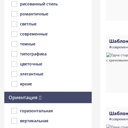
рисованный стиль
романтичные
светлые
современные
Шаблон
темные
#совреме
типографика
цветочные
элегантные
яркие
Ориентация
горизонтальная
Шаблон
#совреме
вертикальная