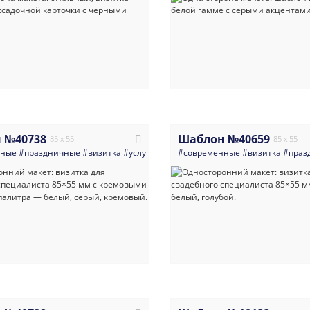
 №40738
Шаблон №40659
85 x 55
85 x 55
нные
#праздничные
#визитка
#услуги_для_бизнеса
#современные
#все_для_свадьбы
#визитка
#праз
#ми