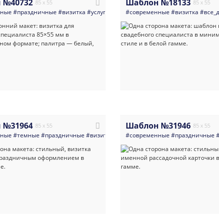
 №40732
Шаблон №18133
85 x 55
85 x 55
нные
#праздничные
#визитка
#услуги_для_бизнеса
#современные
#все_для_свадьбы
#визитка
#все_
#ми
 №31964
Шаблон №31946
85 x 55
85 x 55
нные
#темные
#праздничные
#визитка
#банки_кредитные_организации
#современные
#праздничные
#