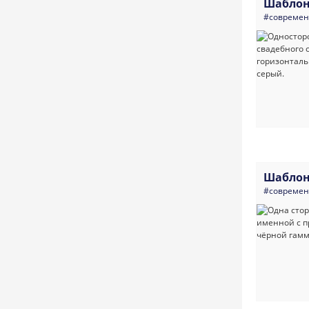
Шаблон
#совреме
Шаблон
#совреме