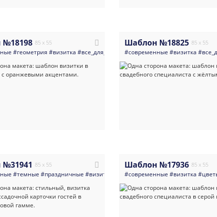
 №18198
Шаблон №18825
85 x 55
85 x 55
нные
#геометрия
#визитка
#все_для_свадьбы
#современные
#минимализм
#визитка
#свадьба
#все_
#св
 №31941
Шаблон №17936
85 x 55
85 x 55
нные
#темные
#праздничные
#визитка
#банки_кредитные_организации
#современные
#визитка
#цвет
#