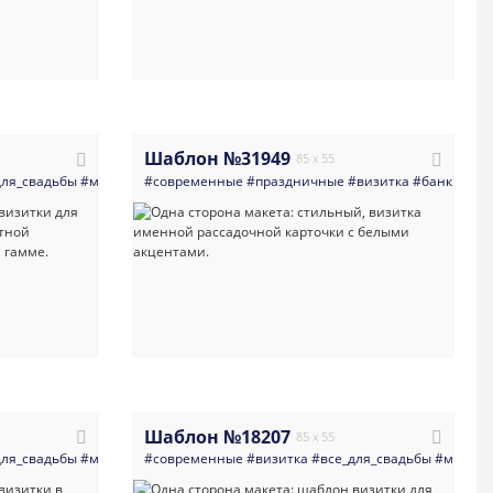
Шаблон №31949
85 x 55
а
для_свадьбы
#рассадка_гостей
#минимализм
#рассадочные_карточки
#современные
#свадьба
#светлые
#праздничные
#гостевая_рассадка
#карты
#визитка
#светлая_визитка
#банки_кре
#шаблон_к
#
Шаблон №18207
85 x 55
для_свадьбы
свадьба
#день_рождения
#минимализм
#современные
#день
#свадьба
#приглашение_на_юбилей
#светлые
#визитка
#нежный
#все_для_свадьбы
#карты
#юбилей
#светлая
#миним
#расс