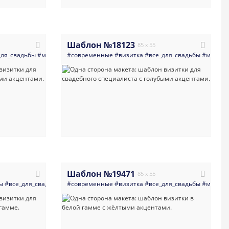
Шаблон №18123
85 x 55
для_свадьбы
етлые
#карты
#минимализм
#светлая_визитка
#современные
#свадьба
#визитная_карточка
#светлые
#визитка
#карты
#все_для_свадьбы
#современная_визит
#акварельные
#миним
#све
Шаблон №19471
85 x 55
ы
свадьба
#все_для_свадьбы
#день_рождения
#минимализм
#современные
#день
#приглашение_на_юбилей
#свадьба
#визитка
#светлые
#все_для_свадьбы
#карты
#юбилей
#светлая_в
#миним
#расс