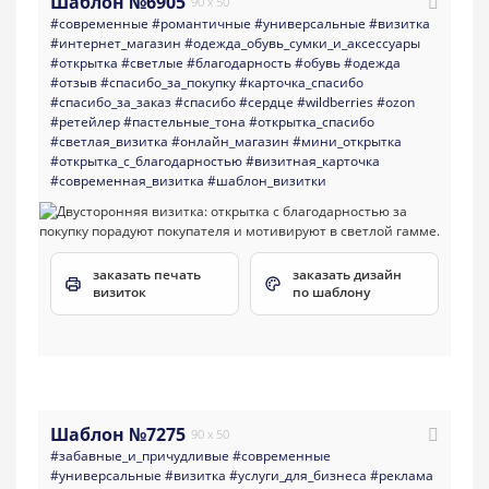
Шаблон №6905
90 x 50
#современные
#романтичные
#универсальные
#визитка
#интернет_магазин
#одежда_обувь_сумки_и_аксессуары
#открытка
#светлые
#благодарность
#обувь
#одежда
#отзыв
#спасибо_за_покупку
#карточка_спасибо
#спасибо_за_заказ
#спасибо
#сердце
#wildberries
#ozon
#ретейлер
#пастельные_тона
#открытка_спасибо
#светлая_визитка
#онлайн_магазин
#мини_открытка
#открытка_с_благодарностью
#визитная_карточка
#современная_визитка
#шаблон_визитки
заказать печать
заказать дизайн
визиток
по шаблону
Шаблон №7275
90 x 50
#забавные_и_причудливые
#современные
#универсальные
#визитка
#услуги_для_бизнеса
#реклама