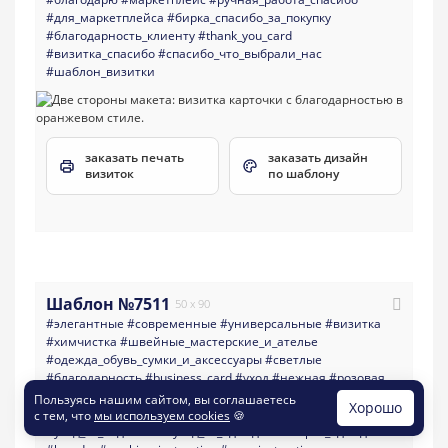
#для_маркетплейса
#бирка_спасибо_за_покупку
#благодарность_клиенту
#thank_you_card
#визитка_спасибо
#спасибо_что_выбрали_нас
#шаблон_визитки
заказать печать
заказать дизайн
визиток
по шаблону
Шаблон №7511
50 x 90
#элегантные
#современные
#универсальные
#визитка
#химчистка
#швейные_мастерские_и_ателье
#одежда_обувь_сумки_и_аксессуары
#светлые
#благодарность
#business_card
#уход
#нежная
#розовая
#карточка_спасибо
#инструкция
#эксплуатация
Пользуясь нашим сайтом, вы соглашаетесь
Хорошо
#инструкция_по_уходу
#инструкция_по_стирке
с тем, что
мы используем cookies
🍪
#уход_за_изделием
#уход_за_одеждой
#стирка_одежды