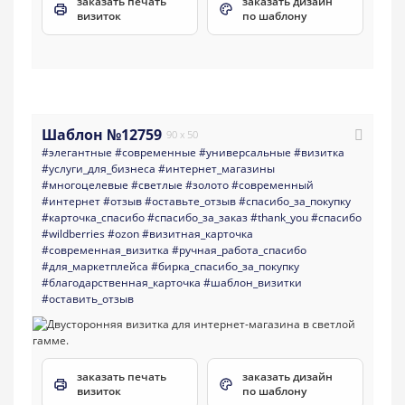
заказать печать
заказать дизайн
визиток
по шаблону
Шаблон №12759
90 x 50
#элегантные
#современные
#универсальные
#визитка
#услуги_для_бизнеса
#интернет_магазины
#многоцелевые
#светлые
#золото
#современный
#интернет
#отзыв
#оставьте_отзыв
#спасибо_за_покупку
#карточка_спасибо
#спасибо_за_заказ
#thank_you
#спасибо
#wildberries
#ozon
#визитная_карточка
#современная_визитка
#ручная_работа_спасибо
#для_маркетплейса
#бирка_спасибо_за_покупку
#благодарственная_карточка
#шаблон_визитки
#оставить_отзыв
заказать печать
заказать дизайн
визиток
по шаблону