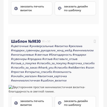
заказать печать
заказать дизайн
визиток
по шаблону
Шаблон №9830
90 x 50
#цветочные
#универсальные
#визитка
#реклама
#подарки_сувениры_рукоделие_хенд_мейд
#минимализм
#многоцелевые
#светлые
#благодарность
#подарки
#сувениры
#продажа
#отзыв
#оставьте_отзыв
#отзыв_о_покупке
#спасибо_за_покупку
#карточка_спасибо
#спасибо_за_заказ
#thank_you
#спасибо
#wildberries
#ozon
#простая
#открытка_спасибо
#лояльность
#онлайн_магазин
#визитная_карточка
#минималистичная
#шаблон_визитки
заказать печать
заказать дизайн
визиток
по шаблону