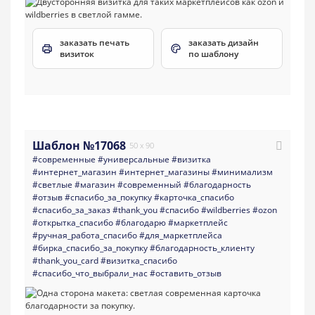
заказать печать
заказать дизайн
визиток
по шаблону
Шаблон №17068
50 x 90
#современные
#универсальные
#визитка
#интернет_магазин
#интернет_магазины
#минимализм
#светлые
#магазин
#современный
#благодарность
#отзыв
#спасибо_за_покупку
#карточка_спасибо
#спасибо_за_заказ
#thank_you
#спасибо
#wildberries
#ozon
#открытка_спасибо
#благодарю
#маркетплейс
#ручная_работа_спасибо
#для_маркетплейса
#бирка_спасибо_за_покупку
#благодарность_клиенту
#thank_you_card
#визитка_спасибо
#спасибо_что_выбрали_нас
#оставить_отзыв