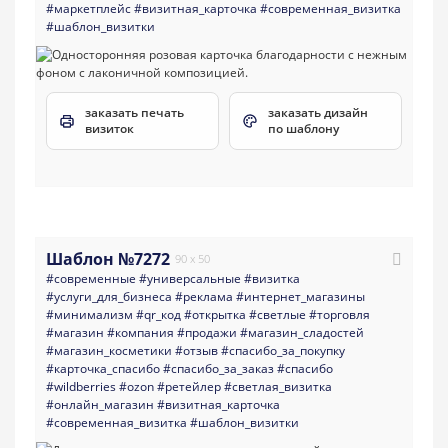
#маркетплейс
#визитная_карточка
#современная_визитка
#шаблон_визитки
заказать печать
заказать дизайн
визиток
по шаблону
Шаблон №7272
90 x 50
#современные
#универсальные
#визитка
#услуги_для_бизнеса
#реклама
#интернет_магазины
#минимализм
#qr_код
#открытка
#светлые
#торговля
#магазин
#компания
#продажи
#магазин_сладостей
#магазин_косметики
#отзыв
#спасибо_за_покупку
#карточка_спасибо
#спасибо_за_заказ
#спасибо
#wildberries
#ozon
#ретейлер
#светлая_визитка
#онлайн_магазин
#визитная_карточка
#современная_визитка
#шаблон_визитки