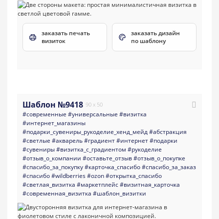
заказать печать
заказать дизайн
визиток
по шаблону
Шаблон №9418
90 x 50
#современные
#универсальные
#визитка
#интернет_магазины
#подарки_сувениры_рукоделие_хенд_мейд
#абстракция
#светлые
#акварель
#градиент
#интернет
#подарки
#сувениры
#визитка_с_градиентом
#рукоделие
#отзыв_о_компании
#оставьте_отзыв
#отзыв_о_покупке
#спасибо_за_покупку
#карточка_спасибо
#спасибо_за_заказ
#спасибо
#wildberries
#ozon
#открытка_спасибо
#светлая_визитка
#маркетплейс
#визитная_карточка
#современная_визитка
#шаблон_визитки