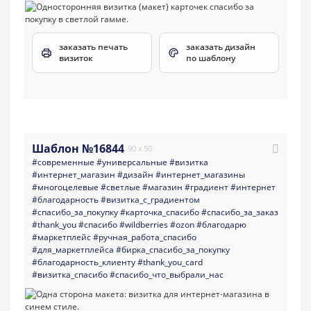
заказать печать
заказать дизайн
визиток
по шаблону
Шаблон №16844
90 x 50
#современные
#универсальные
#визитка
#интернет_магазин
#дизайн
#интернет_магазины
#многоцелевые
#светлые
#магазин
#градиент
#интернет
#благодарность
#визитка_с_градиентом
#спасибо_за_покупку
#карточка_спасибо
#спасибо_за_заказ
#thank_you
#спасибо
#wildberries
#ozon
#благодарю
#маркетплейс
#ручная_работа_спасибо
#для_маркетплейса
#бирка_спасибо_за_покупку
#благодарность_клиенту
#thank_you_card
#визитка_спасибо
#спасибо_что_выбрали_нас