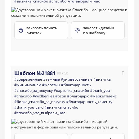
#визитка_спасибо
#спасибо_что_выбрали_нас
заказать печать
заказать дизайн
визиток
по шаблону
Шаблон №21881
90 x 50
#современные
#темные
#универсальные
#визитка
#минимализм
#магазин
#благодарность
#спасибо_за_покупку
#карточка_спасибо
#thank_you
#спасибо
#wildberries
#ozon
#благодарю
#маркетплейс
#бирка_спасибо_за_покупку
#благодарность_клиенту
#thank_you_card
#визитка_спасибо
#спасибо_что_выбрали_нас