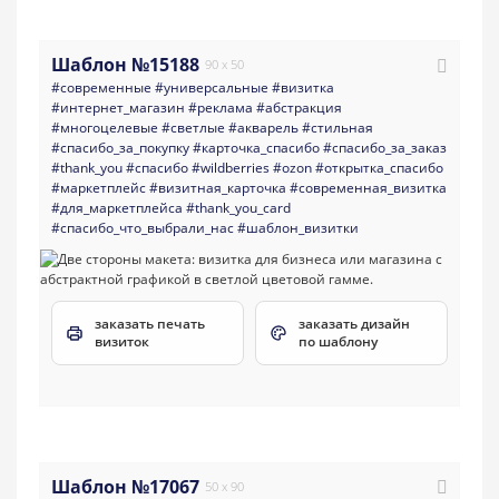
Шаблон №15188
90 x 50
#современные
#универсальные
#визитка
#интернет_магазин
#реклама
#абстракция
#многоцелевые
#светлые
#акварель
#стильная
#спасибо_за_покупку
#карточка_спасибо
#спасибо_за_заказ
#thank_you
#спасибо
#wildberries
#ozon
#открытка_спасибо
#маркетплейс
#визитная_карточка
#современная_визитка
#для_маркетплейса
#thank_you_card
#спасибо_что_выбрали_нас
#шаблон_визитки
заказать печать
заказать дизайн
визиток
по шаблону
Шаблон №17067
50 x 90