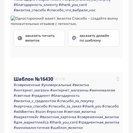
#благодарность_клиенту
#thank_you_card
#визитка_спасибо
#спасибо_что_выбрали_нас
заказать печать
заказать дизайн
визиток
по шаблону
Шаблон №16430
90 x 50
#современные
#универсальные
#визитка
#интернет_магазин
#интернет_магазины
#минимализм
#светлые
#градиент
#благодарность
#визитка_с_градиентом
#спасибо_за_покупку
#карточка_спасибо
#спасибо_за_заказ
#thank_you
#спасибо
#wildberries
#ozon
#простая
#светлая_визитка
#маркетплейс
#визитная_карточка
#современная_визитка
#для_маркетплейса
#thank_you_card
#градиентная_визитка
#минималистичная
#шаблон_визитки