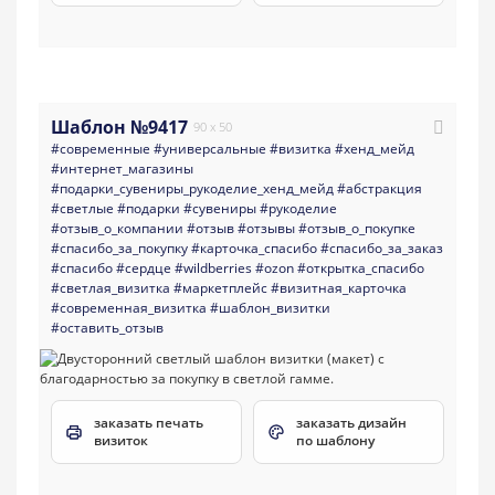
Шаблон №9417
90 x 50
#современные
#универсальные
#визитка
#хенд_мейд
#интернет_магазины
#подарки_сувениры_рукоделие_хенд_мейд
#абстракция
#светлые
#подарки
#сувениры
#рукоделие
#отзыв_о_компании
#отзыв
#отзывы
#отзыв_о_покупке
#спасибо_за_покупку
#карточка_спасибо
#спасибо_за_заказ
#спасибо
#сердце
#wildberries
#ozon
#открытка_спасибо
#светлая_визитка
#маркетплейс
#визитная_карточка
#современная_визитка
#шаблон_визитки
#оставить_отзыв
заказать печать
заказать дизайн
визиток
по шаблону