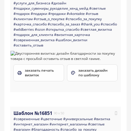
#услуги_для_бизнеса
#дизайн
#подарки_сувениры_рукоделие_хенд_мейд
#светлые
#подарок
#подарки
#продажи
#vkontakte
#отзыв
#клиентам
#отзыв_о_покупке
#спасибо_за_покупку
#карточка_спасибо
#спасибо_за_заказ
#thank_you
#спасибо
#wildberries
#ozon
#открытка_спасибо
#светлая_визитка
#подарок_для_клиента
#визитная_карточка
#современная_визитка
#шаблон_визитки
#оставить_отзыв
заказать печать
заказать дизайн
визиток
по шаблону
Шаблон №16851
90 x 50
#современные
#цветочные
#универсальные
#визитка
#интернет_магазин
#интернет_магазины
#светлые
#магазин
#благодарность
#спасибо_за_покупку