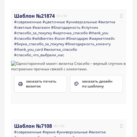
Шаблон №21874
50 x 90
#современные
#цветочные
#универсальные
#визитка
#светлые
#магазин
#благодарность
#спутник
#спасибо_за_покупку
#карточка_спасибо
#thank_you
#спасибо
#wildberries
#ozon
#благодарю
#маркетплейс
#бирка_спасибо_за_покупку
#благодарность_клиенту
#thank_you_card
#визитка_спасибо
#спасибо_что_выбрали_нас
заказать печать
заказать дизайн
визиток
по шаблону
Шаблон №7108
90 x 50
#современные
#яркие
#универсальные
#визитка