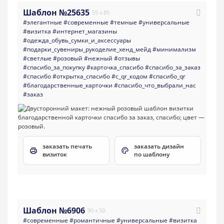
Шаблон №25635
55 x 85
#элегантные
#современные
#темные
#универсальные
#визитка
#интернет_магазины
#одежда_обувь_сумки_и_аксессуары
#подарки_сувениры_рукоделие_хенд_мейд
#минимализм
#светлые
#розовый
#нежный
#отзывы
#спасибо_за_покупку
#карточка_спасибо
#спасибо_за_заказ
#спасибо
#открытка_спасибо
#с_qr_кодом
#спасибо_qr
#благодарственные_карточки
#спасибо_что_выбрали_нас
#заказ
заказать печать
заказать дизайн
визиток
по шаблону
Шаблон №6906
90 x 50
#современные
#романтичные
#универсальные
#визитка