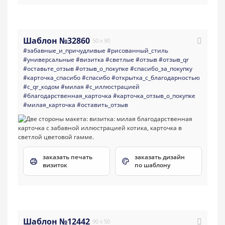
Шаблон №32860
50 x 90
#забавные_и_причудливые
#рисованный_стиль
#универсальные
#визитка
#светлые
#отзыв
#отзыв_qr
#оставьте_отзыв
#отзыв_о_покупке
#спасибо_за_покупку
#карточка_спасибо
#спасибо
#открытка_с_благодарностью
#с_qr_кодом
#милая
#с_иллюстрацией
#благодарственная_карточка
#карточка_отзыв_о_покупке
#милая_карточка
#оставить_отзыв
заказать печать
заказать дизайн
визиток
по шаблону
Шаблон №12442
90 x 50