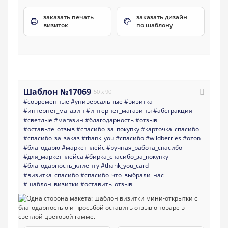
заказать печать
заказать дизайн
визиток
по шаблону
Шаблон №17069
50 x 90
#современные
#универсальные
#визитка
#интернет_магазин
#интернет_магазины
#абстракция
#светлые
#магазин
#благодарность
#отзыв
#оставьте_отзыв
#спасибо_за_покупку
#карточка_спасибо
#спасибо_за_заказ
#thank_you
#спасибо
#wildberries
#ozon
#благодарю
#маркетплейс
#ручная_работа_спасибо
#для_маркетплейса
#бирка_спасибо_за_покупку
#благодарность_клиенту
#thank_you_card
#визитка_спасибо
#спасибо_что_выбрали_нас
#шаблон_визитки
#оставить_отзыв