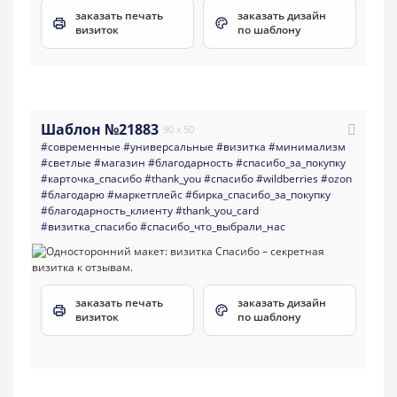
заказать печать
заказать дизайн
визиток
по шаблону
Шаблон №21883
90 x 50
#современные
#универсальные
#визитка
#минимализм
#светлые
#магазин
#благодарность
#спасибо_за_покупку
#карточка_спасибо
#thank_you
#спасибо
#wildberries
#ozon
#благодарю
#маркетплейс
#бирка_спасибо_за_покупку
#благодарность_клиенту
#thank_you_card
#визитка_спасибо
#спасибо_что_выбрали_нас
заказать печать
заказать дизайн
визиток
по шаблону