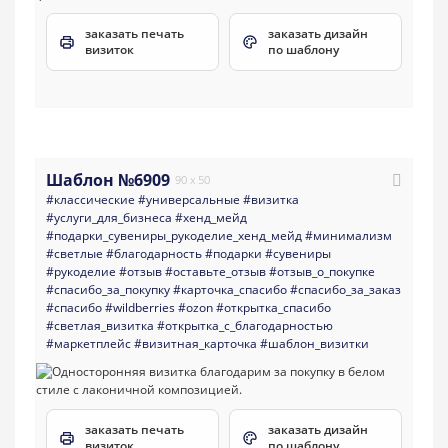
заказать печать
заказать дизайн
визиток
по шаблону
Шаблон №6909
90 x 50
#классические
#универсальные
#визитка
#услуги_для_бизнеса
#хенд_мейд
#подарки_сувениры_рукоделие_хенд_мейд
#минимализм
#светлые
#благодарность
#подарки
#сувениры
#рукоделие
#отзыв
#оставьте_отзыв
#отзыв_о_покупке
#спасибо_за_покупку
#карточка_спасибо
#спасибо_за_заказ
#спасибо
#wildberries
#ozon
#открытка_спасибо
#светлая_визитка
#открытка_с_благодарностью
#маркетплейс
#визитная_карточка
#шаблон_визитки
заказать печать
заказать дизайн
визиток
по шаблону