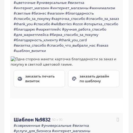
#цветочные
#универсальные
#визитка
#интернет_магазин
#интернет_магазины
#минимализм
#светлые
#бизнес
#магазин
#благодарность
#спасибо_за_покупку
#карточка_спасибо
#спасибо_за_заказ
#thank_you
#спасибо
#wildberries
#ozon
#открытка_спасибо
#благодарю
#маркетплейс
#ручная_работа_спасибо
#для_маркетплейса
#бирка_спасибо_за_покупку
#благодарность_клиенту
#thank_you_card
#визитка_спасибо
#спасибо_что_выбрали_нас
#заказ
#шаблон_визитки
заказать печать
заказать дизайн
визиток
по шаблону
Шаблон №9832
50 x 90
#современные
#универсальные
#визитка
#услуги_для_бизнеса
#интернет_магазины