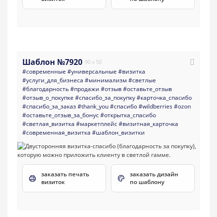
Шаблон №7920
90 x 50
#современные
#универсальные
#визитка
#услуги_для_бизнеса
#минимализм
#светлые
#благодарность
#продажи
#отзыв
#оставьте_отзыв
#отзыв_о_покупке
#спасибо_за_покупку
#карточка_спасибо
#спасибо_за_заказ
#thank_you
#спасибо
#wildberries
#ozon
#оставьте_отзыв_за_бонус
#открытка_спасибо
#светлая_визитка
#маркетплейс
#визитная_карточка
#современная_визитка
#шаблон_визитки
заказать печать
заказать дизайн
визиток
по шаблону