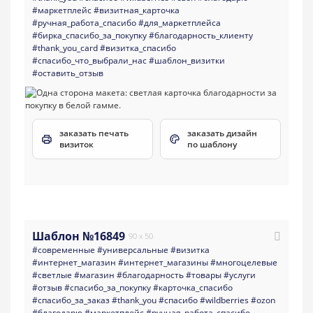
#маркетплейс
#визитная_карточка
#ручная_работа_спасибо
#для_маркетплейса
#бирка_спасибо_за_покупку
#благодарность_клиенту
#thank_you_card
#визитка_спасибо
#спасибо_что_выбрали_нас
#шаблон_визитки
#оставить_отзыв
заказать печать
заказать дизайн
визиток
по шаблону
Шаблон №16849
90 x 50
#современные
#универсальные
#визитка
#интернет_магазин
#интернет_магазины
#многоцелевые
#светлые
#магазин
#благодарность
#товары
#услуги
#отзыв
#спасибо_за_покупку
#карточка_спасибо
#спасибо_за_заказ
#thank_you
#спасибо
#wildberries
#ozon
#благодарю
#маркетплейс
#ручная_работа_спасибо