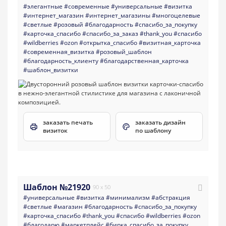
#элегантные
#современные
#универсальные
#визитка
#интернет_магазин
#интернет_магазины
#многоцелевые
#светлые
#розовый
#благодарность
#спасибо_за_покупку
#карточка_спасибо
#спасибо_за_заказ
#thank_you
#спасибо
#wildberries
#ozon
#открытка_спасибо
#визитная_карточка
#современная_визитка
#розовый_шаблон
#благодарность_клиенту
#благодарственная_карточка
#шаблон_визитки
заказать печать
заказать дизайн
визиток
по шаблону
Шаблон №21920
90 x 50
#универсальные
#визитка
#минимализм
#абстракция
#светлые
#магазин
#благодарность
#спасибо_за_покупку
#карточка_спасибо
#thank_you
#спасибо
#wildberries
#ozon
#благодарю
#маркетплейс
#бирка_спасибо_за_покупку