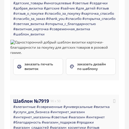
#детские_товары
#многоцелевые
#светлые
#сердечки
#добрая_визитка
#детские
#зайчик
#для_детей
#отзыв
#отзыв_о_покупке
#спасибо_за_покупку
#карточка_спасибо
#спасибо_за_заказ
#thank_you
#спасибо
#открытка_спасибо
#светлая_визитка
#открытка_с_благодарностью
#визитная_карточка
#современная_визитка
#шаблон_визитки
заказать печать
заказать дизайн
визиток
по шаблону
Шаблон №7919
90 x 50
#элегантные
#современные
#универсальные
#визитка
#услуги_для_бизнеса
#интернет_магазин
#интернет_магазины
#светлые
#магазин
#интернет
#благодарность
#магазин_подарков
#продажи
#магазин_сладостей
#магазин_косметики
#отзыв