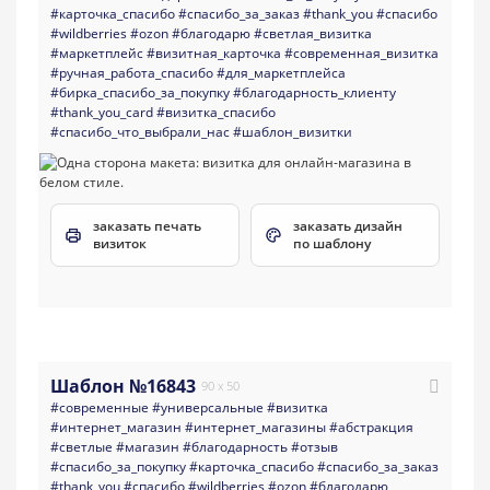
#карточка_спасибо
#спасибо_за_заказ
#thank_you
#спасибо
#wildberries
#ozon
#благодарю
#светлая_визитка
#маркетплейс
#визитная_карточка
#современная_визитка
#ручная_работа_спасибо
#для_маркетплейса
#бирка_спасибо_за_покупку
#благодарность_клиенту
#thank_you_card
#визитка_спасибо
#спасибо_что_выбрали_нас
#шаблон_визитки
заказать печать
заказать дизайн
визиток
по шаблону
Шаблон №16843
90 x 50
#современные
#универсальные
#визитка
#интернет_магазин
#интернет_магазины
#абстракция
#светлые
#магазин
#благодарность
#отзыв
#спасибо_за_покупку
#карточка_спасибо
#спасибо_за_заказ
#thank_you
#спасибо
#wildberries
#ozon
#благодарю