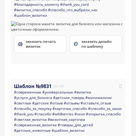
#благодарность_клиенту
#thank_you_card
#визитка_спасибо
#спасибо_что_выбрали_нас
#шаблон_визитки
заказать печать
заказать дизайн
визиток
по шаблону
Шаблон №9831
50 x 90
#современные
#универсальные
#визитка
#услуги_для_бизнеса
#детские_товары
#минимализм
#светлые
#детские
#отзыв
#отзывы
#оставьте_отзыв
#спасибо_за_покупку
#карточка_спасибо
#спасибо_за_заказ
#thank_you
#спасибо
#wildberries
#ozon
#открытка_спасибо
#светлая_визитка
#визитная_карточка
#современная_визитка
#товары_для_детей
#детские_животные
#шаблон_визитки