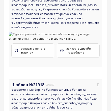
#услуги_для_бизнеса
#реклама
#многоцелевые
#благодарность
#яркая_визитка
#отзыв
#оставьте_отзыв
#спасибо_за_покупку
#карточка_спасибо
#спасибо_за_заказ
#спасибо
#wildberries
#ozon
#открытка_спасибо
#онлайн_магазин
#открытка_с_благодарностью
#маркетплейс
#визитная_карточка
#современная_визитка
#шаблон_визитки
заказать печать
заказать дизайн
визиток
по шаблону
Шаблон №21918
90 x 50
#современные
#яркие
#универсальные
#визитка
#светлые
#магазин
#благодарность
#спасибо_за_покупку
#карточка_спасибо
#thank_you
#спасибо
#wildberries
#ozon
#благодарю
#маркетплейс
#бирка_спасибо_за_покупку
#благодарность_клиенту
#thank_you_card