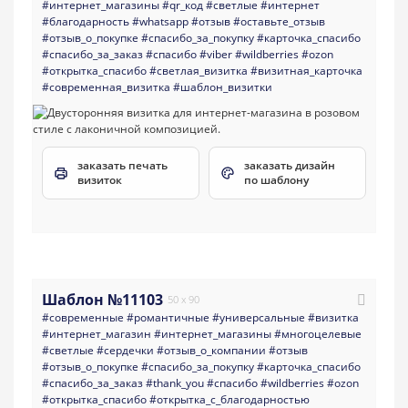
#интернет_магазины
#qr_код
#светлые
#интернет
#благодарность
#whatsapp
#отзыв
#оставьте_отзыв
#отзыв_о_покупке
#спасибо_за_покупку
#карточка_спасибо
#спасибо_за_заказ
#спасибо
#viber
#wildberries
#ozon
#открытка_спасибо
#светлая_визитка
#визитная_карточка
#современная_визитка
#шаблон_визитки
заказать печать
заказать дизайн
визиток
по шаблону
Шаблон №11103
50 x 90
#современные
#романтичные
#универсальные
#визитка
#интернет_магазин
#интернет_магазины
#многоцелевые
#светлые
#сердечки
#отзыв_о_компании
#отзыв
#отзыв_о_покупке
#спасибо_за_покупку
#карточка_спасибо
#спасибо_за_заказ
#thank_you
#спасибо
#wildberries
#ozon
#открытка_спасибо
#открытка_с_благодарностью