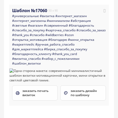
Шаблон №17060
50 x 90
#универсальные
#визитка
#интернет_магазин
#интернет_магазины
#минимализм
#абстракция
#светлые
#магазин
#современный
#благодарность
#спасибо_за_покупку
#карточка_спасибо
#спасибо_за_заказ
#thank_you
#спасибо
#wildberries
#ozon
#открытка_мотивация
#благодарю
#мини_открытка
#маркетплейс
#ручная_работа_спасибо
#для_маркетплейса
#бирка_спасибо_за_покупку
#благодарность_клиенту
#thank_you_card
#визитка_спасибо
#набор_с_пожеланиями
#шаблон_визитки
заказать печать
заказать дизайн
визиток
по шаблону