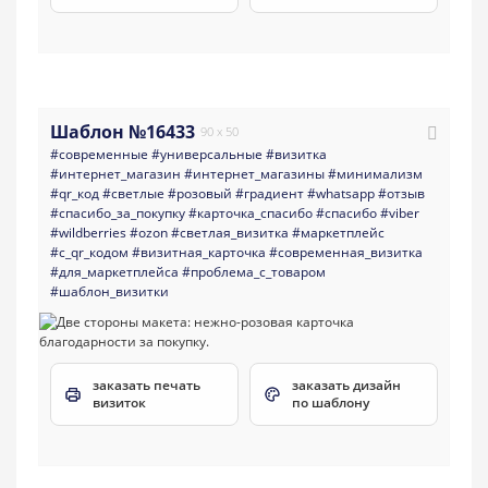
Шаблон №16433
90 x 50
#современные
#универсальные
#визитка
#интернет_магазин
#интернет_магазины
#минимализм
#qr_код
#светлые
#розовый
#градиент
#whatsapp
#отзыв
#спасибо_за_покупку
#карточка_спасибо
#спасибо
#viber
#wildberries
#ozon
#светлая_визитка
#маркетплейс
#с_qr_кодом
#визитная_карточка
#современная_визитка
#для_маркетплейса
#проблема_с_товаром
#шаблон_визитки
заказать печать
заказать дизайн
визиток
по шаблону