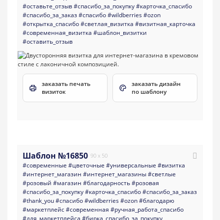
#оставьте_отзыв
#спасибо_за_покупку
#карточка_спасибо
#спасибо_за_заказ
#спасибо
#wildberries
#ozon
#открытка_спасибо
#светлая_визитка
#визитная_карточка
#современная_визитка
#шаблон_визитки
#оставить_отзыв
заказать печать
заказать дизайн
визиток
по шаблону
Шаблон №16850
90 x 50
#современные
#цветочные
#универсальные
#визитка
#интернет_магазин
#интернет_магазины
#светлые
#розовый
#магазин
#благодарность
#розовая
#спасибо_за_покупку
#карточка_спасибо
#спасибо_за_заказ
#thank_you
#спасибо
#wildberries
#ozon
#благодарю
#маркетплейс
#современная
#ручная_работа_спасибо
#для_маркетплейса
#бирка_спасибо_за_покупку