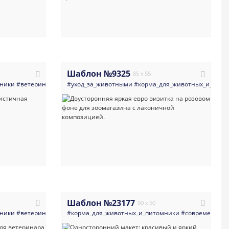
Шаблон №9325
85 x 55
мники
инария_врачи_клиники
#ветеринария
#современные
#уход_за_животными
#зоомагазин
#яркие
#клиника_больница
#визитка
#корма_для_животных_и_пито
#ветеринария_врачи
#минимализм
#
Шаблон №23177
90 x 50
мники
инария_врачи_клиники
#ветеринария
#современные
#корма_для_животных_и_питомники
#зоомагазин
#визитка
#клиника_больница
#ветеринария_врачи_клини
#минимализм
#современные
#