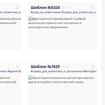
Шаблон №5324
90 x 50
ия
ля_животных_и_питомники
#романтичные
#визитка
#уход_за_животными
#геометрия
#ветеринария_врачи_клиники
#яркие
#корма_для_животных_и_пито
#праздничные
#товары_для_ж
#визитка
#т
Шаблон №1625
90 x 50
мники
#современные
#яркие
#рисованный_стиль
#темные
#корма_для_животных_и_питомники
#рисованный_стиль
#визитка
#концертная_деятельность
#визитка
#ветеринария_вра
#ветеринария
#у