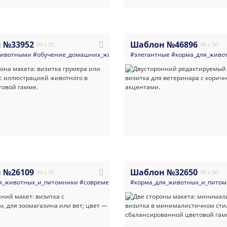
 №33952
Шаблон №46896
90 x 50
90 x 50
животными
#обучение_домашних_животных
#элегантные
#корма_для_животных_и_пит
#корма_для_живо
 №26109
Шаблон №32650
90 x 50
90 x 50
я_животных_и_питомники
#современные
#визитка
#корма_для_животных_и_пито
#товары_для_животны