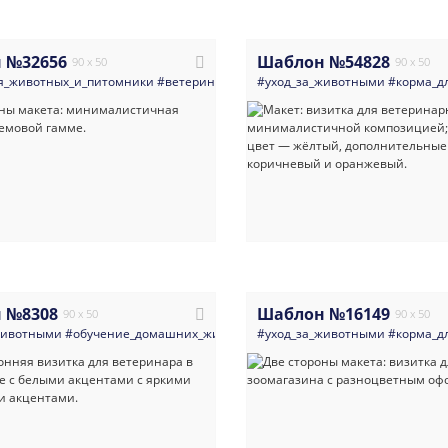
 №32656
Шаблон №54828
90 x 50
90 x 50
я_животных_и_питомники
#ветеринария
#современные
#уход_за_животными
#яркие
#визитка
#корма_д
 №8308
Шаблон №16149
90 x 50
90 x 50
животными
#обучение_домашних_животных
#уход_за_животными
#корма_для_животных_и_пит
#корма_д