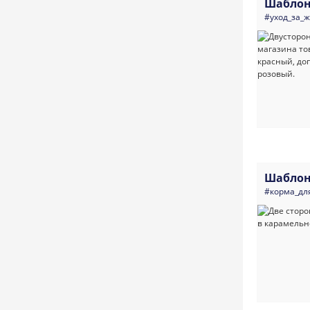
Шаблон
#уход_за_
Шаблон
#корма_дл