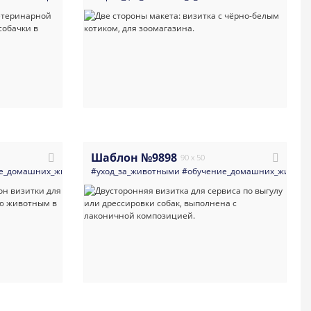
Шаблон №9898
90 x 50
е_домашних_животных
#темные
#визитка
#ветеринария_врачи_клиники
#уход_за_животными
#корма_для_животных_и_питомники
#обучение_домашних_животн
#животные
#консервати
#зоомагази