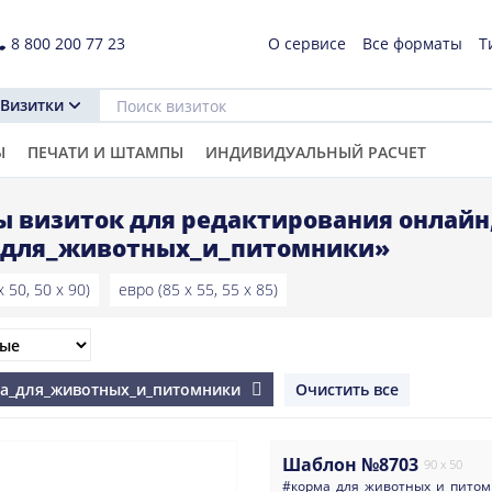
8 800 200 77 23
О сервисе
Все форматы
Т
Визитки
Ы
ПЕЧАТИ И ШТАМПЫ
ИНДИВИДУАЛЬНЫЙ РАСЧЕТ
 визиток для редактирования онлайн
_для_животных_и_питомники»
 50, 50 x 90)
евро (85 x 55, 55 x 85)
ма_для_животных_и_питомники
Очистить все
Шаблон №8703
90 x 50
#корма_для_животных_и_пито