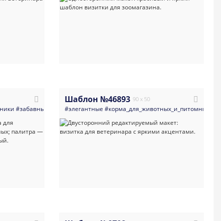
Шаблон №46893
90 x 50
мники
ные
#визитка
#забавные_и_причудливые
#ветеринария_врачи_клиники
#элегантные
#яркие
#корма_для_животных_и_питомники
#визитка
#зоомагазин
#товары_для_животных
#кошки
#собаки
#