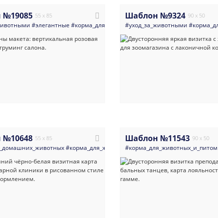
 №19085
Шаблон №9324
55 x 85
90 x 50
животными
#элегантные
#корма_для_животных_и_питомники
#уход_за_животными
#ветеринар
#корма_д
 №10648
Шаблон №11543
55 x 85
90 x 50
_домашних_животных
#корма_для_животных_и_питомники
#корма_для_животных_и_пито
#ветеринария