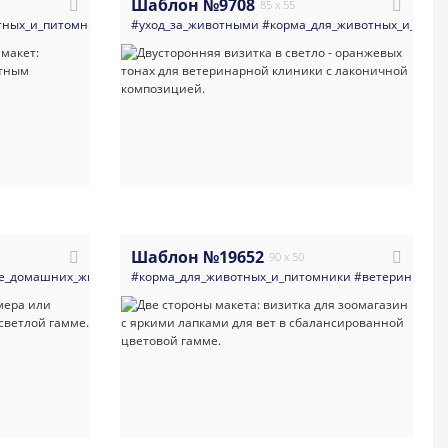
Шаблон №9708
85 x 55
омники
тных_и_питомники
#кот
#яркие
#ветеринария
#рисованный_стиль
#уход_за_животными
#яркие
#визитка
#визитка
#корма_для_животных_и_пито
#ветеринария_врачи_к
#ветеринария_врачи_
Шаблон №19652
90 x 50
е_домашних_животных
#ветеринария_врачи_клиники
#корма_для_животных_и_питомники
#корма_для_животных_и_питомники
#зоомагазин
#клиника_больница
#ветеринария
#кот
#минима
#соврем