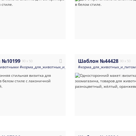
 №10199
Шаблон №44428
90 x 50
90 x 50
животными
#корма_для_животных_и_питомники
#корма_для_животных_и_пито
#ветеринария
#современ