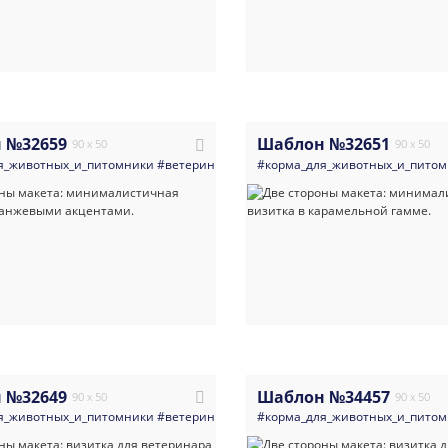
 №32659
Шаблон №32651
90 x 50
90 x 50
я_животных_и_питомники
#ветеринария
#современные
#корма_для_животных_и_пито
#визитка
#ветер
 №32649
Шаблон №34457
90 x 50
90 x 50
я_животных_и_питомники
#ветеринария
#современные
#корма_для_животных_и_пито
#визитка
#ветер