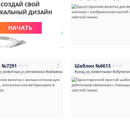
СОЗДАЙ СВОЙ
КАЛЬНЫЙ ДИЗАЙН
НАЧАТЬ
 №7291
Шаблон №6613
90 x 50
90 x 50
я_животных_и_питомники
#забавные_и_причудливые
#уход_за_животными
#кот
#современные
#обучени