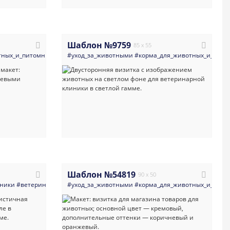
Шаблон №9759
85 x 55
омники
тных_и_питомники
#забавные_и_причудливые
#ветеринария
#уход_за_животными
#яркие
#яркие
#визитка
#визитка
#корма_для_животных_и_пито
#ветеринария_врачи_
#ветеринария_врачи_
Шаблон №54819
90 x 50
мники
х
#зоомагазин
#ветеринария
#собаки
#современные
#уход_за_животными
#клиника_больница
#визитка
#корма_для_животных_и_пито
#минимализм
#ветеринария_врачи_клини
#светлые
#зоо