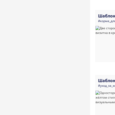
Шаблон
#корма_дл
Шаблон
#уход_за_