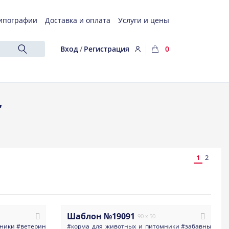
ипографии
Доставка и оплата
Услуги и цены
Вход
/
Регистрация
0
,
1
2
Шаблон №19091
90 x 50
мники
#ветеринария
#яркие
#корма_для_животных_и_питомники
#визитка
#ветеринария_врачи_клиники
#забавные_и_п
#жив