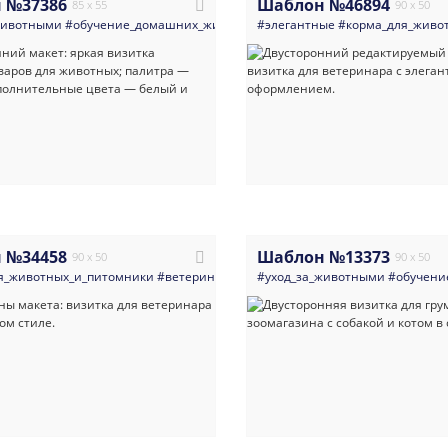
 №37386
Шаблон №46894
85 x 55
90 x 50
животными
#обучение_домашних_животных
#элегантные
#корма_для_животных_и_пит
#корма_для_живо
 №34458
Шаблон №13373
90 x 50
90 x 50
я_животных_и_питомники
#ветеринария
#современные
#уход_за_животными
#яркие
#визитка
#обучени