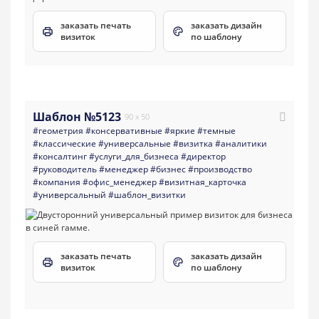
заказать печать
заказать дизайн
визиток
по шаблону
Шаблон №5123
90 x 50
#геометрия
#консервативные
#яркие
#темные
#классические
#универсальные
#визитка
#аналитики
#консалтинг
#услуги_для_бизнеса
#директор
#руководитель
#менеджер
#бизнес
#производство
#компания
#офис_менеджер
#визитная_карточка
#универсальный
#шаблон_визитки
заказать печать
заказать дизайн
визиток
по шаблону