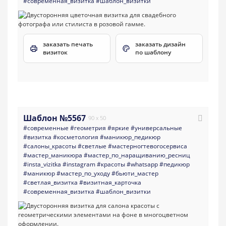
#современная_визитка
#шаблон_визитки
заказать печать
заказать дизайн
визиток
по шаблону
Шаблон №5567
90 x 50
#современные
#геометрия
#яркие
#универсальные
#визитка
#косметология
#маникюр_педикюр
#салоны_красоты
#светлые
#мастерногтевогосервиса
#мастер_маникюра
#мастер_по_наращиванию_ресниц
#insta_vizitka
#instagram
#красоты
#whatsapp
#педикюр
#маникюр
#мастер_по_уходу
#бьюти_мастер
#светлая_визитка
#визитная_карточка
#современная_визитка
#шаблон_визитки