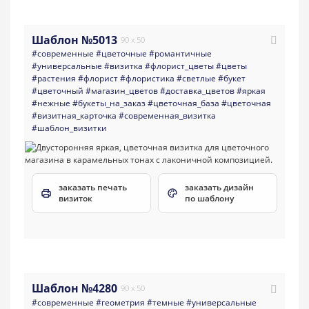
Шаблон №5013
90 x 50
#современные
#цветочные
#романтичные
#универсальные
#визитка
#флорист_цветы
#цветы
#растения
#флорист
#флористика
#светлые
#букет
#цветочный
#магазин_цветов
#доставка_цветов
#яркая
#нежные
#букеты_на_заказ
#цветочная_база
#цветочная
#визитная_карточка
#современная_визитка
#шаблон_визитки
заказать печать
заказать дизайн
визиток
по шаблону
Шаблон №4280
90 x 50
#современные
#геометрия
#темные
#универсальные