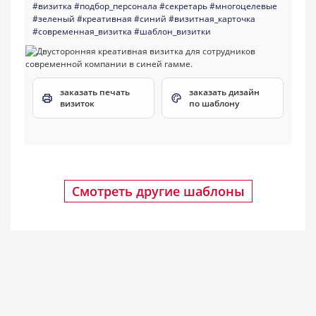
#визитка
#подбор_персонала
#секретарь
#многоцелевые
#зеленый
#креативная
#синий
#визитная_карточка
#современная_визитка
#шаблон_визитки
заказать печать
заказать дизайн
визиток
по шаблону
Смотреть другие шаблоны