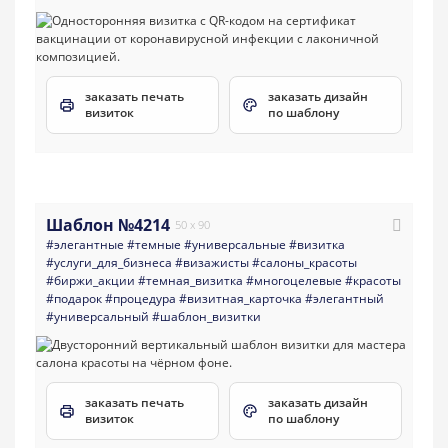
заказать печать
заказать дизайн
визиток
по шаблону
Шаблон №4214
50 x 90
#элегантные
#темные
#универсальные
#визитка
#услуги_для_бизнеса
#визажисты
#салоны_красоты
#биржи_акции
#темная_визитка
#многоцелевые
#красоты
#подарок
#процедура
#визитная_карточка
#элегантный
#универсальный
#шаблон_визитки
заказать печать
заказать дизайн
визиток
по шаблону