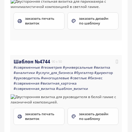
заказать печать
заказать дизайн
визиток
по шаблону
Шаблон №4744
90 x 50
#современные
#геометрия
#универсальные
#визитка
#аналитики
#услуги_для_бизнеса
#бухгалтер
#директор
#руководитель
#многоцелевые
#светлые
#бизнес
#современная
#визитная_карточка
#современная_визитка
#шаблон_визитки
заказать печать
заказать дизайн
визиток
по шаблону