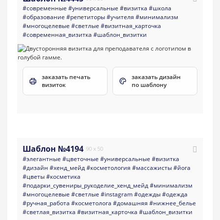
#современные
#универсальные
#визитка
#школа
#образование
#репетиторы
#учителя
#минимализм
#многоцелевые
#светлые
#визитная_карточка
#современная_визитка
#шаблон_визитки
заказать печать
заказать дизайн
визиток
по шаблону
Шаблон №4194
90 x 50
#элегантные
#цветочные
#универсальные
#визитка
#дизайн
#хенд_мейд
#косметология
#массажисты
#йога
#цветы
#косметика
#подарки_сувениры_рукоделие_хенд_мейд
#минимализм
#многоцелевые
#светлые
#instagram
#одежды
#одежда
#ручная_работа
#косметолога
#домашняя
#нижнее_белье
#светлая_визитка
#визитная_карточка
#шаблон_визитки