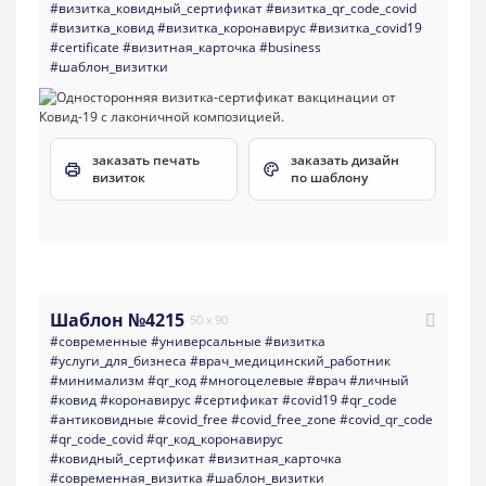
#визитка_ковидный_сертификат
#визитка_qr_code_covid
#визитка_ковид
#визитка_коронавирус
#визитка_covid19
#certificate
#визитная_карточка
#business
#шаблон_визитки
заказать печать
заказать дизайн
визиток
по шаблону
Шаблон №4215
50 x 90
#современные
#универсальные
#визитка
#услуги_для_бизнеса
#врач_медицинский_работник
#минимализм
#qr_код
#многоцелевые
#врач
#личный
#ковид
#коронавирус
#сертификат
#covid19
#qr_code
#антиковидные
#covid_free
#covid_free_zone
#covid_qr_code
#qr_code_covid
#qr_код_коронавирус
#ковидный_сертификат
#визитная_карточка
#современная_визитка
#шаблон_визитки