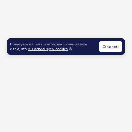
Пользуясь нашим сайтом, вы соглашаетесь
Хорошо
с тем, что
мы используем cookies
🍪
КОНТАКТЫ
info@printut.com
8 800 200 77 23
О СЕРВИСЕ
Как это работает