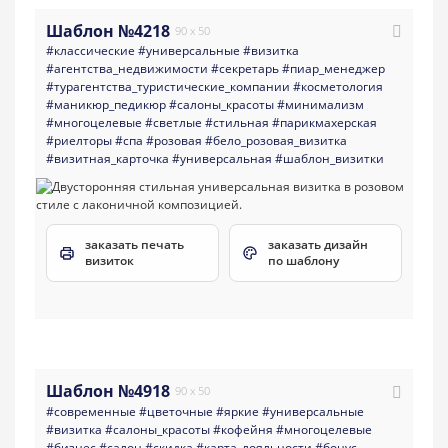
Шаблон №4218
90 x 50
#классические
#универсальные
#визитка
#агентства_недвижимости
#секретарь
#пиар_менеджер
#турагентства_туристические_компании
#косметология
#маникюр_педикюр
#салоны_красоты
#минимализм
#многоцелевые
#светлые
#стильная
#парикмахерская
#риелторы
#спа
#розовая
#бело_розовая_визитка
#визитная_карточка
#универсальная
#шаблон_визитки
заказать печать
заказать дизайн
визиток
по шаблону
Шаблон №4918
90 x 50
#современные
#цветочные
#яркие
#универсальные
#визитка
#салоны_красоты
#кофейня
#многоцелевые
#бизнес
#салон
#скидка
#карта_лояльности
#бонус