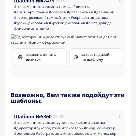
Шаблон №47473
90 x 50
#современные
#яркие
#темные
#визитка
#арт_и_арт_студии
#розовая
#развлечения
#девичник
#черно_розовая
#темный_фон
#корпоратив_афиша
#уроки_рисования
#кружок_рисования
#бюст_давида
#живопись_и_вино
заказать печать
заказать дизайн
визиток
по шаблону
Возможно, Вам также подойдут эти
шаблоны:
Шаблон №5360
90 x 50
#современные
#яркие
#универсальные
#визитка
#директор
#руководитель
#секретарь
#пиар_менеджер
#менеджер
#абстракция
#многоцелевые
#hr_менеджер