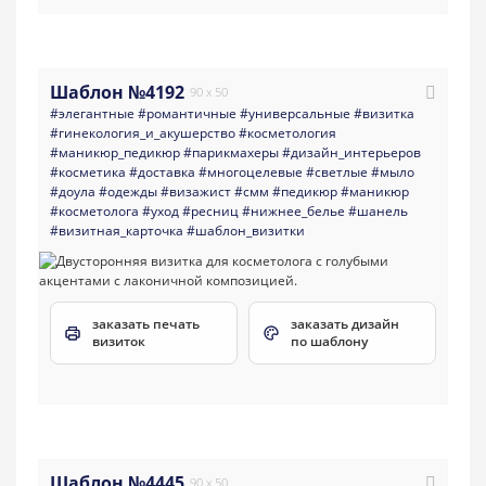
Шаблон №4192
90 x 50
#элегантные
#романтичные
#универсальные
#визитка
#гинекология_и_акушерство
#косметология
#маникюр_педикюр
#парикмахеры
#дизайн_интерьеров
#косметика
#доставка
#многоцелевые
#светлые
#мыло
#доула
#одежды
#визажист
#смм
#педикюр
#маникюр
#косметолога
#уход
#ресниц
#нижнее_белье
#шанель
#визитная_карточка
#шаблон_визитки
заказать печать
заказать дизайн
визиток
по шаблону
Шаблон №4445
90 x 50