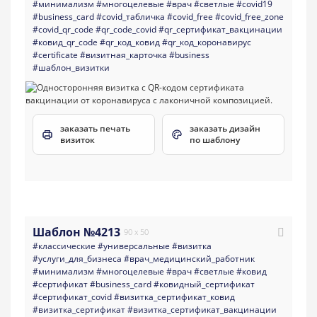
#минимализм
#многоцелевые
#врач
#светлые
#covid19
#business_card
#covid_табличка
#covid_free
#covid_free_zone
#covid_qr_code
#qr_code_covid
#qr_сертификат_вакцинации
#ковид_qr_code
#qr_код_ковид
#qr_код_коронавирус
#certificate
#визитная_карточка
#business
#шаблон_визитки
заказать печать
заказать дизайн
визиток
по шаблону
Шаблон №4213
90 x 50
#классические
#универсальные
#визитка
#услуги_для_бизнеса
#врач_медицинский_работник
#минимализм
#многоцелевые
#врач
#светлые
#ковид
#сертификат
#business_card
#ковидный_сертификат
#сертификат_covid
#визитка_сертификат_ковид
#визитка_сертификат
#визитка_сертификат_вакцинации