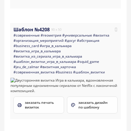
Шаблон №4208
90 x 50
#современные
#геометрия
#универсальные
#визитка
#организация_мероприятий
#досуг
#абстракция
#business_card
#игра_в_кальмара
#визитка_игра_в_кальмара
#визитка_из_сериала_игра_в_кальмара
#шаблон_визитки_игра_в_кальмара
#squid_game
#jeu_de_calmar
#визитная_карточка
#современная_визитка
#business
#шаблон_визитки
заказать печать
заказать дизайн
визиток
по шаблону