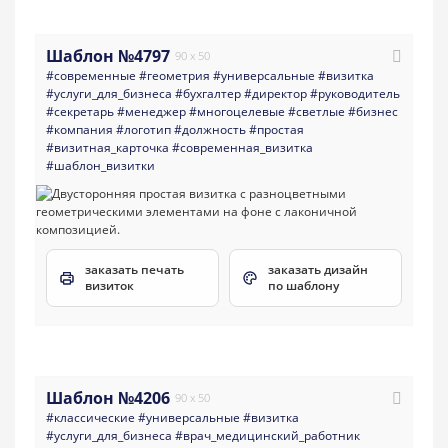
Шаблон №4797
90 x 50
#современные
#геометрия
#универсальные
#визитка
#услуги_для_бизнеса
#бухгалтер
#директор
#руководитель
#секретарь
#менеджер
#многоцелевые
#светлые
#бизнес
#компания
#логотип
#должность
#простая
#визитная_карточка
#современная_визитка
#шаблон_визитки
заказать печать
заказать дизайн
визиток
по шаблону
Шаблон №4206
90 x 50
#классические
#универсальные
#визитка
#услуги_для_бизнеса
#врач_медицинский_работник