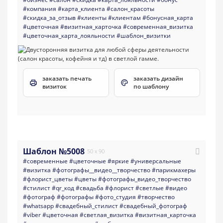
#компания
#карта_клиента
#салон_красоты
#скидка_за_отзыв
#клиенты
#клиентам
#бонусная_карта
#цветочная
#визитная_карточка
#современная_визитка
#цветочная_карта_лояльности
#шаблон_визитки
заказать печать
заказать дизайн
визиток
по шаблону
Шаблон №5008
50 x 90
#современные
#цветочные
#яркие
#универсальные
#визитка
#фотографы__видео__творчество
#парикмахеры
#флорист_цветы
#цветы
#фотографы_видео_творчество
#стилист
#qr_код
#свадьба
#флорист
#светлые
#видео
#фотограф
#фотографы
#фото_студия
#творчество
#whatsapp
#свадебный_стилист
#свадебный_фотограф
#viber
#цветочная
#светлая_визитка
#визитная_карточка