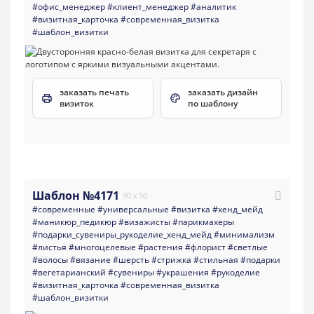
#офис_менеджер
#клиент_менеджер
#аналитик
#визитная_карточка
#современная_визитка
#шаблон_визитки
заказать печать
заказать дизайн
визиток
по шаблону
Шаблон №4171
90 x 50
#современные
#универсальные
#визитка
#хенд_мейд
#маникюр_педикюр
#визажисты
#парикмахеры
#подарки_сувениры_рукоделие_хенд_мейд
#минимализм
#листья
#многоцелевые
#растения
#флорист
#светлые
#волосы
#вязание
#шерсть
#стрижка
#стильная
#подарки
#вегетарианский
#сувениры
#украшения
#рукоделие
#визитная_карточка
#современная_визитка
#шаблон_визитки