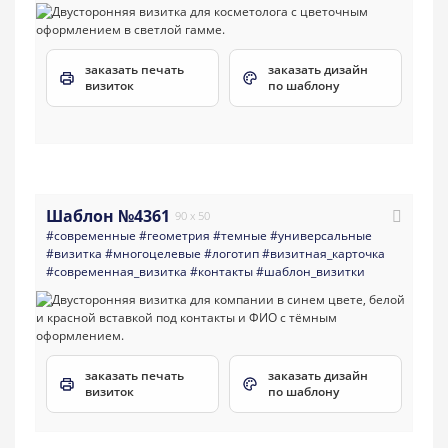
заказать печать
заказать дизайн
визиток
по шаблону
Шаблон №4361
90 x 50
#современные
#геометрия
#темные
#универсальные
#визитка
#многоцелевые
#логотип
#визитная_карточка
#современная_визитка
#контакты
#шаблон_визитки
заказать печать
заказать дизайн
визиток
по шаблону