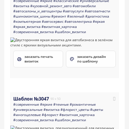
#современные
#яркие
#классические
#универсальные
#визитка
#кузовной_ремонт_авто
#автомобили
#aвтосалоны_и_автоцентры
#автоуслуги
#автозапчасти
#шиномонтаж_шины
#ремонт
#зеленый
#диагностика
#компьютерная
#автосервис
#автоэлектрика
#яркая
#яркая_визитка
#визитная_карточка
#современная_визитка
#шаблон_визитки
заказать печать
заказать дизайн
визиток
по шаблону
Шаблон №3047
90 x 50
#современные
#яркие
#темные
#романтичные
#универсальные
#визитка
#флорист_цветы
#цветы
#многоцелевые
#флорист
#визитная_карточка
#современная_визитка
#шаблон_визитки