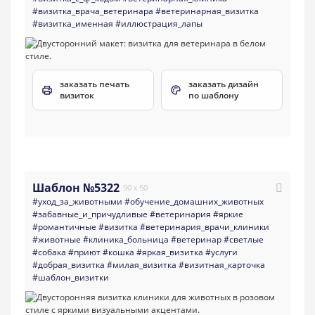
#визитка_врача_ветеринара
#ветеринарная_визитка
#визитка_именная
#иллюстрация_лапы
заказать печать
заказать дизайн
визиток
по шаблону
Шаблон №5322
90 x 50
#уход_за_животными
#обучение_домашних_животных
#забавные_и_причудливые
#ветеринария
#яркие
#романтичные
#визитка
#ветеринария_врачи_клиники
#животные
#клиника_больница
#ветеринар
#светлые
#собака
#приют
#кошка
#яркая_визитка
#услуги
#добрая_визитка
#милая_визитка
#визитная_карточка
#шаблон_визитки