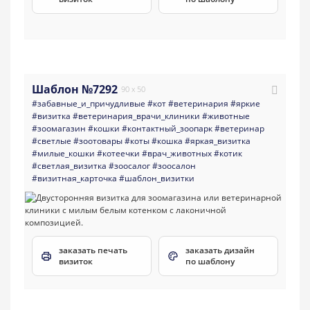
Шаблон №7292
90 x 50
#забавные_и_причудливые
#кот
#ветеринария
#яркие
#визитка
#ветеринария_врачи_клиники
#животные
#зоомагазин
#кошки
#контактный_зоопарк
#ветеринар
#светлые
#зоотовары
#коты
#кошка
#яркая_визитка
#милые_кошки
#котеечки
#врач_животных
#котик
#светлая_визитка
#зоосалог
#зоосалон
#визитная_карточка
#шаблон_визитки
заказать печать
заказать дизайн
визиток
по шаблону