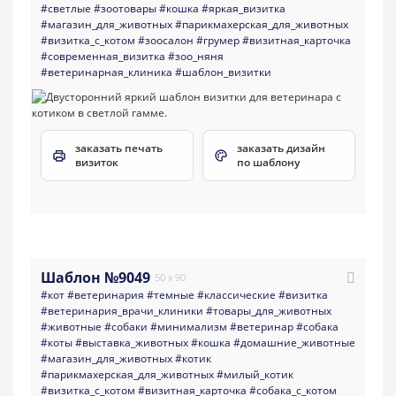
#светлые
#зоотовары
#кошка
#яркая_визитка
#магазин_для_животных
#парикмахерская_для_животных
#визитка_с_котом
#зоосалон
#грумер
#визитная_карточка
#современная_визитка
#зоо_няня
#ветеринарная_клиника
#шаблон_визитки
заказать печать
заказать дизайн
визиток
по шаблону
Шаблон №9049
50 x 90
#кот
#ветеринария
#темные
#классические
#визитка
#ветеринария_врачи_клиники
#товары_для_животных
#животные
#собаки
#минимализм
#ветеринар
#собака
#коты
#выставка_животных
#кошка
#домашние_животные
#магазин_для_животных
#котик
#парикмахерская_для_животных
#милый_котик
#визитка_с_котом
#визитная_карточка
#собака_с_котом