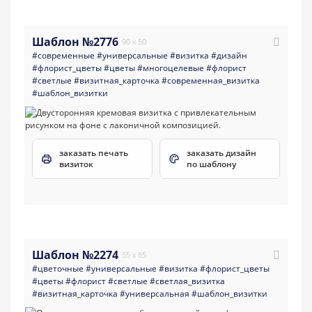
Шаблон №2776
90 x 50
#современные
#универсальные
#визитка
#дизайн
#флорист_цветы
#цветы
#многоцелевые
#флорист
#светлые
#визитная_карточка
#современная_визитка
#шаблон_визитки
заказать печать
заказать дизайн
визиток
по шаблону
Шаблон №2274
55 x 85
#цветочные
#универсальные
#визитка
#флорист_цветы
#цветы
#флорист
#светлые
#светлая_визитка
#визитная_карточка
#универсальная
#шаблон_визитки