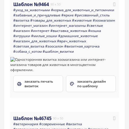
Шаблон №9464
90 x 50
#уход_за_животными
#корма_для_животных_и_питомники
#забавные_и_причудливые
#яркие
#рисованный_стиль
#визитка
#товары_для_животных
#животные
#зоомагазин
#интернет_магазин
#интернет_магазины
#светлые
#магазин
#интернет
#выставка_животных
#кошка
#игрушки
#милые_кошки
#домашние_животные
#магазин_для_животных
#врач_животных
#светлая_визитка
#зоосалон
#визитная_карточка
#собака_с_котом
#шаблон_визитки
заказать печать
заказать дизайн
визиток
по шаблону
Шаблон №46745
90 x 50
#ветеринария
#современные
#визитка