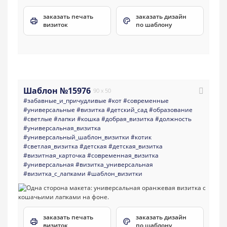
заказать печать
заказать дизайн
визиток
по шаблону
Шаблон №15976
90 x 50
#забавные_и_причудливые
#кот
#современные
#универсальные
#визитка
#детский_сад
#образование
#светлые
#лапки
#кошка
#добрая_визитка
#должность
#универсальная_визитка
#универсальный_шаблон_визитки
#котик
#светлая_визитка
#детская
#детская_визитка
#визитная_карточка
#современная_визитка
#универсальная
#визитка_универсальная
#визитка_с_лапками
#шаблон_визитки
заказать печать
заказать дизайн
визиток
по шаблону