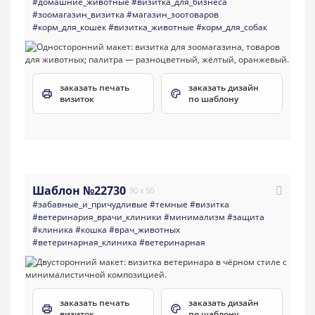
#домашние_животные
#визитка_для_бизнеса
#зоомагазин_визитка
#магазин_зоотоваров
#корм_для_кошек
#визитка_животные
#корм_для_собак
заказать печать
заказать дизайн
визиток
по шаблону
Шаблон №22730
90 x 50
#забавные_и_причудливые
#темные
#визитка
#ветеринария_врачи_клиники
#минимализм
#защита
#клиника
#кошка
#врач_животных
#ветеринарная_клиника
#ветеринарная
заказать печать
заказать дизайн
визиток
по шаблону