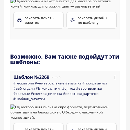
заказать печать
заказать дизайн
визиток
по шаблону
Возможно, Вам также подойдут эти
шаблоны:
Шаблон №2269
55 x 85
#геометрия
#универсальные
#визитка
#программист
#веб_студия
#it_консалтинг
#qr_код
#евро_визитка
#светлые
#светлая_визитка
#визитная_карточка
#шаблон_визитки
заказать печать
заказать дизайн