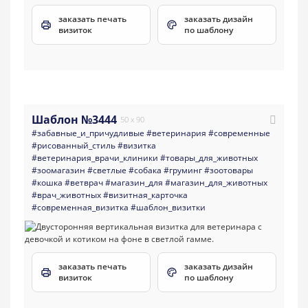
заказать печать
заказать дизайн
визиток
по шаблону
Шаблон №3444
50 x 90
#забавные_и_причудливые
#ветеринария
#современные
#рисованный_стиль
#визитка
#ветеринария_врачи_клиники
#товары_для_животных
#зоомагазин
#светлые
#собака
#груминг
#зоотовары
#кошка
#ветврач
#магазин_для
#магазин_для_животных
#врач_животных
#визитная_карточка
#современная_визитка
#шаблон_визитки
заказать печать
заказать дизайн
визиток
по шаблону