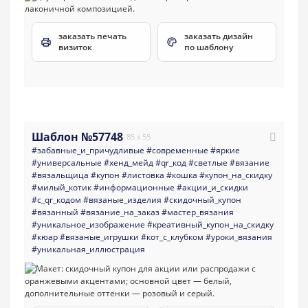
заказать печать
заказать дизайн
визиток
по шаблону
Шаблон №57748
85 x 55
#забавные_и_причудливые
#современные
#яркие
#универсальные
#хенд_мейд
#qr_код
#светлые
#вязание
#вязальщица
#купон
#листовка
#кошка
#купон_на_скидку
#милый_котик
#информационные
#акции_и_скидки
#с_qr_кодом
#вязаные_изделия
#скидочный_купон
#вязанный
#вязание_на_заказ
#мастер_вязания
#уникальное_изображение
#креативный_купон_на_скидку
#кюар
#вязаные_игрушки
#кот_с_клубком
#уроки_вязания
#уникальная_иллюстрация