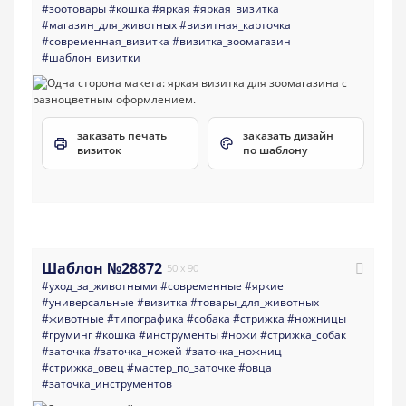
#зоотовары
#кошка
#яркая
#яркая_визитка
#магазин_для_животных
#визитная_карточка
#современная_визитка
#визитка_зоомагазин
#шаблон_визитки
заказать печать
заказать дизайн
визиток
по шаблону
Шаблон №28872
50 x 90
#уход_за_животными
#современные
#яркие
#универсальные
#визитка
#товары_для_животных
#животные
#типографика
#собака
#стрижка
#ножницы
#груминг
#кошка
#инструменты
#ножи
#стрижка_собак
#заточка
#заточка_ножей
#заточка_ножниц
#стрижка_овец
#мастер_по_заточке
#овца
#заточка_инструментов