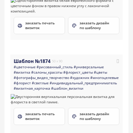
заказать печать
заказать дизайн
визиток
по шаблону
Шаблон №1874
50 x 90
#цветочные
#рисованный_стиль
#универсальные
#визитка
#салоны_красоты
#флорист_цветы
#цветы
#фотографы_видео_творчество
#художник
#многоцелевые
#флорист
#светлые
#индивидуальный_предприниматель
#визитная_карточка
#шаблон_визитки
заказать печать
заказать дизайн
визиток
по шаблону