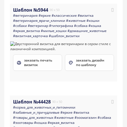
Шаблон №5944
90 x 50
#ветеринария
#яркие
#классические
#визитка
#ветеринария_врачи_клиники
#животные
#кошки
#собаки
#ветеринар
#типографика
#собака
#кошка
#яркая_визитка
#милые_кошки
#домашние_животные
#визитная_карточка
#шаблон_визитки
заказать печать
заказать дизайн
визиток
по шаблону
Шаблон №44428
90 x 50
#корма_для_животных_и_питомники
#забавные_и_причудливые
#яркие
#визитка
#товары_для_животных
#животные
#зоомагазин
#собака
#зоотовары
#кошка
#яркая_визитка