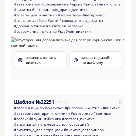
#ветеринария
#современные
#яркие
#рисованный_стиль
#визитка
#ветеринария_врачи_клиники
#товары_для_животных
#зоомагазин
#ветеринар
#светлые
#собака
#дети
#кошка
#яркая_визитка
#добрая_визитка
#визитная_карточка
#современная_визитка
#шаблон_визитки
заказать печать
заказать дизайн
визиток
по шаблону
Шаблон №22251
90 x 50
#забавные_и_причудливые
#рисованный_стиль
#визитка
#ветеринария_врачи_клиники
#ветеринар
#светлые
#собака
#груминг
#кошка
#светлая_визитка
#визитка_для_бизнеса
#с_иллюстрацией
#визитка_с_иллюстрацией
#визитка_ветеринара
#визитка_с_qr_кодом
#ветеринарная_клиника