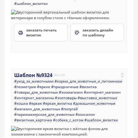
#шаблон_визитки
заказать печать
заказать дизайн
визиток
по шаблону
Шаблон №9324
90 x 50
#уход_за_животными
#корма_для_животных_и_питомники
#геометрия
#яркие
#праздничные
#визитка
#товары_для_животных
#зоомагазин
#интернет_магазин
#интернет_магазины
#зоотовары
#выставка_животных
#кошка
#яркая
#яркая_визитка
#домашние_животные
#магазин_для_животных
#попугай
#парикмахерская_для_животных
#зоосалон
#визитная_карточка
#собака_с_котом
#шаблон_визитки