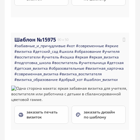
Шаблон №15975
90 x 50
#забавные_и_причудливые
#кот
#современные
#яркие
#визитка
#детский_сад
#школа
#образование
#учителя
#воспитатели
#учитель
#кошка
#яркая
#яркая_визитка
#подготовка_школа
#воспитатель
#учительница
#детская
#детская_визитка
#образовательные
#визитная_карточка
#современная_визитка
#визитка_воспитателя
#визитка_образование
#добрый_кот
#шаблон_визитки
заказать печать
заказать дизайн
визиток
по шаблону