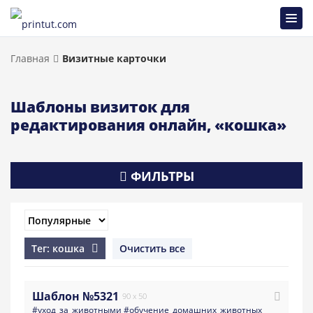
Главная
Визитные карточки
Шаблоны визиток для
редактирования онлайн, «кошка»
ФИЛЬТРЫ
Тег: кошка
Очистить все
Шаблон №5321
90 x 50
#уход_за_животными
#обучение_домашних_животных