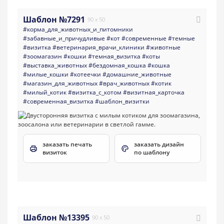
Шаблон №7291
90 x 50
#корма_для_животных_и_питомники
#забавные_и_причудливые
#кот
#современные
#темные
#визитка
#ветеринария_врачи_клиники
#животные
#зоомагазин
#кошки
#темная_визитка
#коты
#выставка_животных
#бездомная_кошка
#кошка
#милые_кошки
#котеечки
#домашние_животные
#магазин_для_животных
#врач_животных
#котик
#милый_котик
#визитка_с_котом
#визитная_карточка
#современная_визитка
#шаблон_визитки
заказать печать
заказать дизайн
визиток
по шаблону
Шаблон №13395
90 x 50