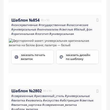
Шаблон №854
90 x 50
#консервативные
#государственные
#классические
#универсальные
#минимализм
#светлые
#белый_фон
#оригинальная
#логотип
#универсальная
заказать печать
заказать дизайн
визиток
по шаблону
Шаблон №2802
90 x 50
#современные
#рисованный_стиль
#универсальные
#визитка
#живопись
#искусство
#абстракция
#светлые
#визитная_карточка
#современная_визитка
#шаблон_визитки