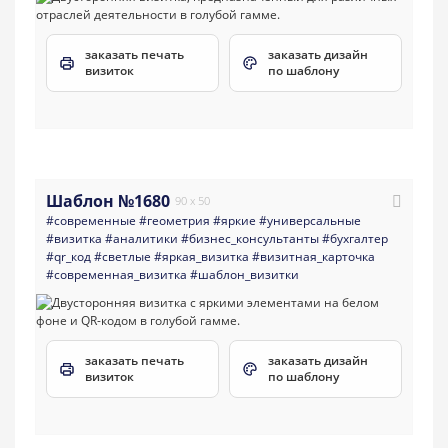
заказать печать
заказать дизайн
визиток
по шаблону
Шаблон №1680
90 x 50
#современные
#геометрия
#яркие
#универсальные
#визитка
#аналитики
#бизнес_консультанты
#бухгалтер
#qr_код
#светлые
#яркая_визитка
#визитная_карточка
#современная_визитка
#шаблон_визитки
заказать печать
заказать дизайн
визиток
по шаблону