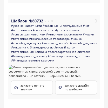
Шаблон №60732
50 x 90
#уход_за_животными
#забавные_и_причудливые
#кот
#ветеринария
#современные
#универсальные
#товары_для_животных
#животные
#зоомагазин
#кошки
#ветеринар
#многоцелевые
#зоотовары
#кошка
#спасибо_за_покупку
#карточка_спасибо
#спасибо_за_заказ
#открытка_с_благодарностью
#милый_котик
#ветеринарная_клиника
#благодарственная_листовка
#благодарность_клиенту
#благодарственная_карточка
#благодарственные_карточки
заказать печать
заказать дизайн
визиток
по шаблону