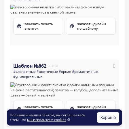
заказать печать
заказать дизайн
визиток
по шаблону
Шаблон №862
90 x 50
#элегантные
#цветочные
#яркие
#романтичные
#универсальные
заказать печать
заказать дизайн
визиток
по шаблону
Пользуясь нашим сайтом, вы соглашаетесь
Хорошо
с тем, что
мы используем cookies
🍪