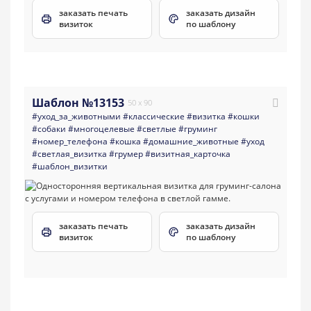
заказать печать
заказать дизайн
визиток
по шаблону
Шаблон №13153
50 x 90
#уход_за_животными
#классические
#визитка
#кошки
#собаки
#многоцелевые
#светлые
#груминг
#номер_телефона
#кошка
#домашние_животные
#уход
#светлая_визитка
#грумер
#визитная_карточка
#шаблон_визитки
заказать печать
заказать дизайн
визиток
по шаблону