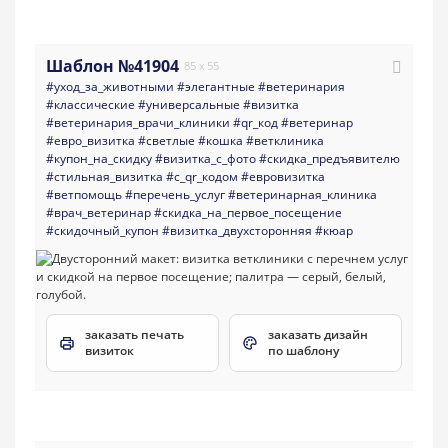
Шаблон №41904
85 x 55
#уход_за_животными
#элегантные
#ветеринария
#классические
#универсальные
#визитка
#ветеринария_врачи_клиники
#qr_код
#ветеринар
#евро_визитка
#светлые
#кошка
#ветклиника
#купон_на_скидку
#визитка_с_фото
#скидка_предъявителю
#стильная_визитка
#с_qr_кодом
#евровизитка
#ветпомощь
#перечень_услуг
#ветеринарная_клиника
#врач_ветеринар
#скидка_на_первое_посещение
#скидочный_купон
#визитка_двухсторонняя
#кюар
заказать печать
заказать дизайн
визиток
по шаблону