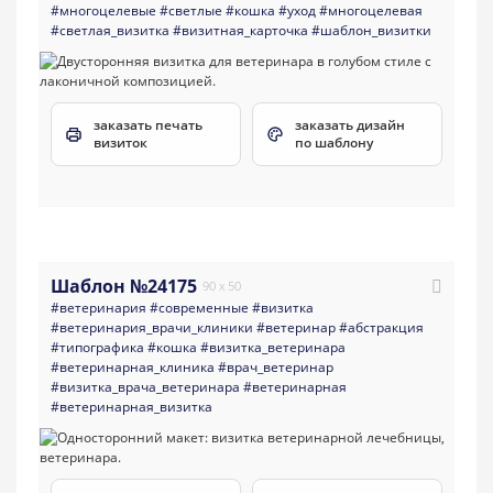
#многоцелевые
#светлые
#кошка
#уход
#многоцелевая
#светлая_визитка
#визитная_карточка
#шаблон_визитки
заказать печать
заказать дизайн
визиток
по шаблону
Шаблон №24175
90 x 50
#ветеринария
#современные
#визитка
#ветеринария_врачи_клиники
#ветеринар
#абстракция
#типографика
#кошка
#визитка_ветеринара
#ветеринарная_клиника
#врач_ветеринар
#визитка_врача_ветеринара
#ветеринарная
#ветеринарная_визитка