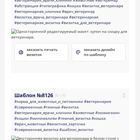
#ветеринария_врачи_клиники
#животные
#ветеринар
#абстракция
#типографика
#кошка
#визитка_ветеринара
#ветеринарная_клиника
#врач_ветеринар
#визитка_врача_ветеринара
#ветеринарная
#ветеринарная_визитка
#визитка_для_ветеринара
заказать печать
заказать дизайн
визиток
по шаблону
Шаблон №8126
90 x 50
#корма_для_животных_и_питомники
#ветеринария
#современные
#темные
#визитка
#ветеринария_врачи_клиники
#животные
#зоомагазин
#кошки
#минимализм
#темная_визитка
#кошка
#врач_животных
#визитная_карточка
#современная_визитка
#шаблон_визитки