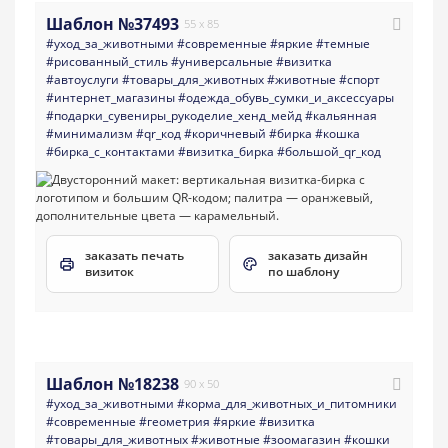
Шаблон №37493
55 x 85
#уход_за_животными
#современные
#яркие
#темные
#рисованный_стиль
#универсальные
#визитка
#автоуслуги
#товары_для_животных
#животные
#спорт
#интернет_магазины
#одежда_обувь_сумки_и_аксессуары
#подарки_сувениры_рукоделие_хенд_мейд
#кальянная
#минимализм
#qr_код
#коричневый
#бирка
#кошка
#бирка_с_контактами
#визитка_бирка
#большой_qr_код
заказать печать
заказать дизайн
визиток
по шаблону
Шаблон №18238
90 x 50
#уход_за_животными
#корма_для_животных_и_питомники
#современные
#геометрия
#яркие
#визитка
#товары_для_животных
#животные
#зоомагазин
#кошки