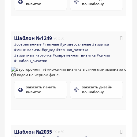
визиток
по шаблону
Шаблон №1249
90 x 50
#современные
#темные
#универсальные
#визитка
#минимализм
#qr_код
#темная_визитка
#визитная_карточка
#современная_визитка
#синяя
#шаблон_визитки
заказать печать
заказать дизайн
визиток
по шаблону
Шаблон №2035
90 x 50