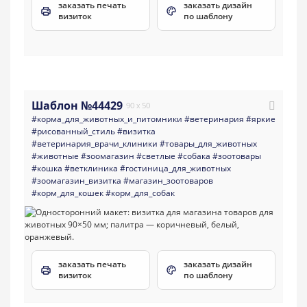
заказать печать
заказать дизайн
визиток
по шаблону
Шаблон №44429
90 x 50
#корма_для_животных_и_питомники
#ветеринария
#яркие
#рисованный_стиль
#визитка
#ветеринария_врачи_клиники
#товары_для_животных
#животные
#зоомагазин
#светлые
#собака
#зоотовары
#кошка
#ветклиника
#гостиница_для_животных
#зоомагазин_визитка
#магазин_зоотоваров
#корм_для_кошек
#корм_для_собак
заказать печать
заказать дизайн
визиток
по шаблону