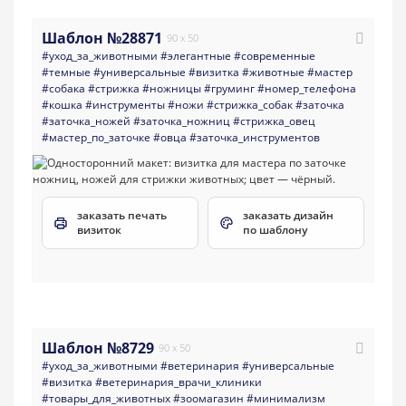
Шаблон №28871
90 x 50
#уход_за_животными
#элегантные
#современные
#темные
#универсальные
#визитка
#животные
#мастер
#собака
#стрижка
#ножницы
#груминг
#номер_телефона
#кошка
#инструменты
#ножи
#стрижка_собак
#заточка
#заточка_ножей
#заточка_ножниц
#стрижка_овец
#мастер_по_заточке
#овца
#заточка_инструментов
заказать печать
заказать дизайн
визиток
по шаблону
Шаблон №8729
90 x 50
#уход_за_животными
#ветеринария
#универсальные
#визитка
#ветеринария_врачи_клиники
#товары_для_животных
#зоомагазин
#минимализм