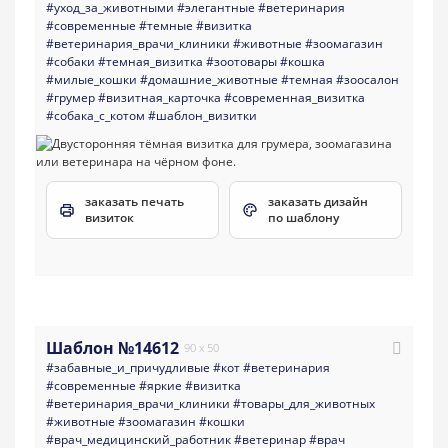
#уход_за_животными
#элегантные
#ветеринария
#современные
#темные
#визитка
#ветеринария_врачи_клиники
#животные
#зоомагазин
#собаки
#темная_визитка
#зоотовары
#кошка
#милые_кошки
#домашние_животные
#темная
#зоосалон
#грумер
#визитная_карточка
#современная_визитка
#собака_с_котом
#шаблон_визитки
заказать печать
заказать дизайн
визиток
по шаблону
Шаблон №14612
90 x 50
#забавные_и_причудливые
#кот
#ветеринария
#современные
#яркие
#визитка
#ветеринария_врачи_клиники
#товары_для_животных
#животные
#зоомагазин
#кошки
#врач_медицинский_работник
#ветеринар
#врач