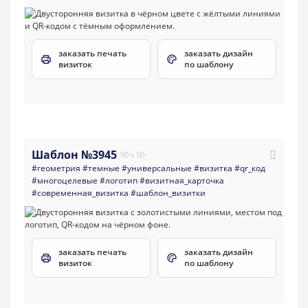
заказать печать
заказать дизайн
визиток
по шаблону
Шаблон №3945
90 x 50
#геометрия
#темные
#универсальные
#визитка
#qr_код
#многоцелевые
#логотип
#визитная_карточка
#современная_визитка
#шаблон_визитки
заказать печать
заказать дизайн
визиток
по шаблону