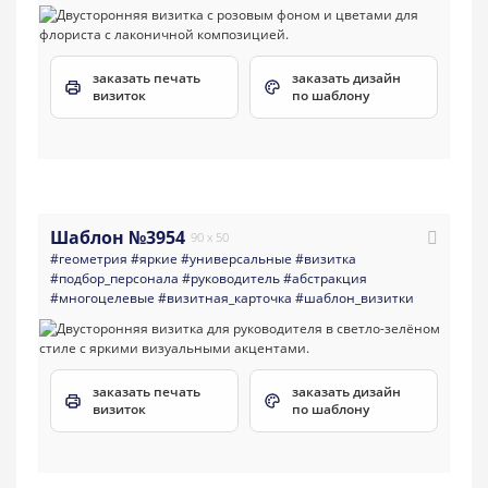
заказать печать
заказать дизайн
визиток
по шаблону
Шаблон №3954
90 x 50
#геометрия
#яркие
#универсальные
#визитка
#подбор_персонала
#руководитель
#абстракция
#многоцелевые
#визитная_карточка
#шаблон_визитки
заказать печать
заказать дизайн
визиток
по шаблону