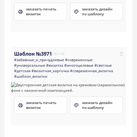
заказать печать
заказать дизайн
визиток
по шаблону
Шаблон №3971
90 x 50
#забавные_и_причудливые
#современные
#универсальные
#визитка
#многоцелевые
#светлые
#детская
#визитная_карточка
#современная_визитка
#шаблон_визитки
заказать печать
заказать дизайн
визиток
по шаблону