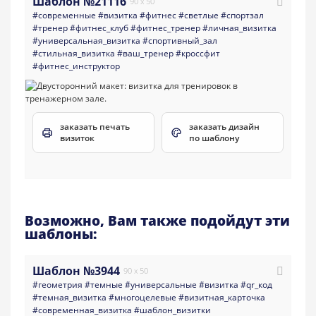
Шаблон №21116
90 x 50
#современные
#визитка
#фитнес
#светлые
#спортзал
#тренер
#фитнес_клуб
#фитнес_тренер
#личная_визитка
#универсальная_визитка
#спортивный_зал
#стильная_визитка
#ваш_тренер
#кроссфит
#фитнес_инструктор
заказать печать
заказать дизайн
визиток
по шаблону
Возможно, Вам также подойдут эти
шаблоны:
Шаблон №3944
90 x 50
#геометрия
#темные
#универсальные
#визитка
#qr_код
#темная_визитка
#многоцелевые
#визитная_карточка
#современная_визитка
#шаблон_визитки