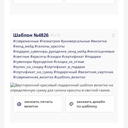
Шаблон №4826
90 x 50
#современные
#геометрия
#универсальные
#визитка
#хенд_мейд
#салоны_красоты
#подарки_сувениры_рукоделие_хенд_мейд
#многоцелевые
#светлые
#красоты
#скидка
#сертификат
#подарки
#сувениры
#рукоделие
#скидка_за_отзыв
#купон_на_скидку
#сертификат_в_подарок
#сертификат_на_сумму
#подарочный
#визитная_карточка
#современная_визитка
#шаблон_визитки
заказать печать
заказать дизайн
визиток
по шаблону