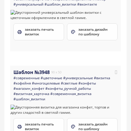
#универсальный
#шаблон_визитки
#вконтакте
заказать печать
заказать дизайн
визиток
по шаблону
Шаблон №3948
90 x 50
#современные
#цветочные
#универсальные
#визитка
#кофейня
#многоцелевые
#светлые
#конфеты
#магазин_конфет
#конфеты_ручной_работы
#визитная_карточка
#современная_визитка
#шаблон_визитки
заказать печать
заказать дизайн
визиток
по шаблону