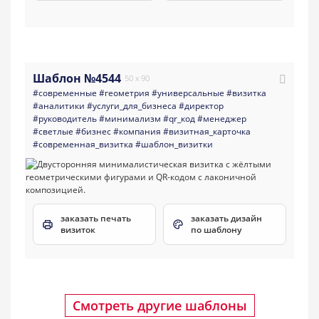
Шаблон №4544
50 x 90
#современные
#геометрия
#универсальные
#визитка
#аналитики
#услуги_для_бизнеса
#директор
#руководитель
#минимализм
#qr_код
#менеджер
#светлые
#бизнес
#компания
#визитная_карточка
#современная_визитка
#шаблон_визитки
заказать печать
заказать дизайн
визиток
по шаблону
Смотреть другие шаблоны