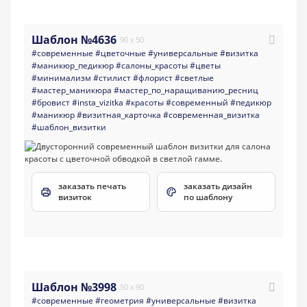
Шаблон №4636
90 x 50
#современные
#цветочные
#универсальные
#визитка
#маникюр_педикюр
#салоны_красоты
#цветы
#минимализм
#стилист
#флорист
#светлые
#мастер_маникюра
#мастер_по_наращиванию_ресниц
#бровист
#insta_vizitka
#красоты
#современный
#педикюр
#маникюр
#визитная_карточка
#современная_визитка
#шаблон_визитки
заказать печать
заказать дизайн
визиток
по шаблону
Шаблон №3998
50 x 90
#современные
#геометрия
#универсальные
#визитка