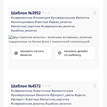
Шаблон №3952
90 x 50
#современные
#геометрия
#универсальные
#визитка
#многоцелевые
#светлые
#яркая_визитка
#визитная_карточка
#современная_визитка
#шаблон_визитки
заказать печать
заказать дизайн
визиток
по шаблону
Шаблон №4572
90 x 50
#современные
#цветочные
#романтичные
#универсальные
#визитка
#флорист_цветы
#цветы
#флорист
#светлые
#визитная_карточка
#современная_визитка
#шаблон_визитки