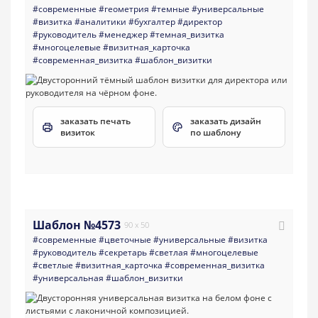
#современные
#геометрия
#темные
#универсальные
#визитка
#аналитики
#бухгалтер
#директор
#руководитель
#менеджер
#темная_визитка
#многоцелевые
#визитная_карточка
#современная_визитка
#шаблон_визитки
заказать печать
заказать дизайн
визиток
по шаблону
Шаблон №4573
90 x 50
#современные
#цветочные
#универсальные
#визитка
#руководитель
#секретарь
#светлая
#многоцелевые
#светлые
#визитная_карточка
#современная_визитка
#универсальная
#шаблон_визитки