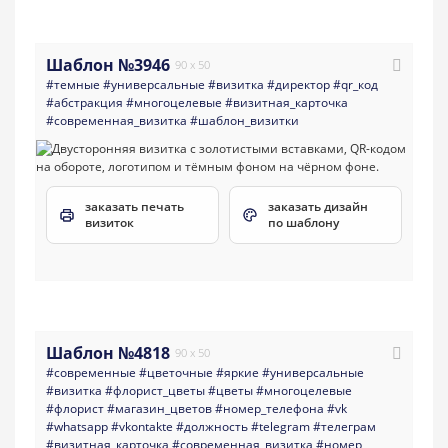
Шаблон №3946
90 x 50
#темные
#универсальные
#визитка
#директор
#qr_код
#абстракция
#многоцелевые
#визитная_карточка
#современная_визитка
#шаблон_визитки
заказать печать
заказать дизайн
визиток
по шаблону
Шаблон №4818
90 x 50
#современные
#цветочные
#яркие
#универсальные
#визитка
#флорист_цветы
#цветы
#многоцелевые
#флорист
#магазин_цветов
#номер_телефона
#vk
#whatsapp
#vkontakte
#должность
#telegram
#телеграм
#визитная_карточка
#современная_визитка
#номер