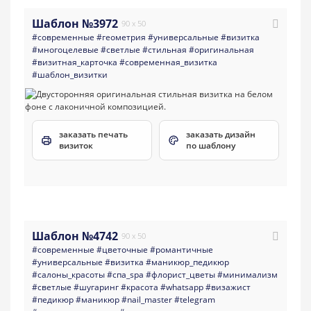
Шаблон №3972
90 x 50
#современные
#геометрия
#универсальные
#визитка
#многоцелевые
#светлые
#стильная
#оригинальная
#визитная_карточка
#современная_визитка
#шаблон_визитки
заказать печать
заказать дизайн
визиток
по шаблону
Шаблон №4742
90 x 50
#современные
#цветочные
#романтичные
#универсальные
#визитка
#маникюр_педикюр
#салоны_красоты
#спа_spa
#флорист_цветы
#минимализм
#светлые
#шугаринг
#красота
#whatsapp
#визажист
#педикюр
#маникюр
#nail_master
#telegram