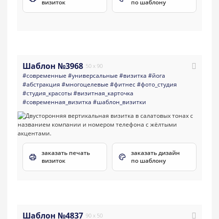
визиток
по шаблону
Шаблон №3968
50 x 90
#современные
#универсальные
#визитка
#йога
#абстракция
#многоцелевые
#фитнес
#фото_студия
#студия_красоты
#визитная_карточка
#современная_визитка
#шаблон_визитки
заказать печать
заказать дизайн
визиток
по шаблону
Шаблон №4837
90 x 50