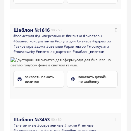
Шаблон №1616
90 x 50
#геометрия
#универсальные
#визитка
#риэлторы
#бизнес_консультанты
#услуги_для_бизнеса
#директор
#секретарь
#дома
#светлые
#архитектор
#москоусити
#moscowcity
#визитная_карточка
#шаблон_визитки
заказать печать
заказать дизайн
визиток
по шаблону
Шаблон №3453
90 x 50
#элегантные
#современные
#яркие
#темные
#универсальные
#визитка
#подбор_персонала