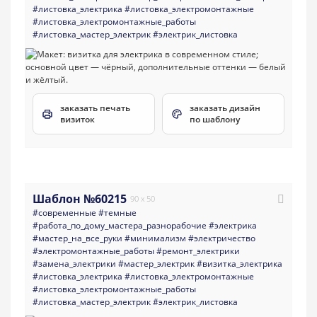
#листовка_электрика
#листовка_электромонтажные
#листовка_электромонтажные_работы
#листовка_мастер_электрик
#электрик_листовка
заказать печать
заказать дизайн
визиток
по шаблону
Шаблон №60215
90 x 50
#современные
#темные
#работа_по_дому_мастера_разнорабочие
#электрика
#мастер_на_все_руки
#минимализм
#электричество
#электромонтажные_работы
#ремонт_электрики
#замена_электрики
#мастер_электрик
#визитка_электрика
#листовка_электрика
#листовка_электромонтажные
#листовка_электромонтажные_работы
#листовка_мастер_электрик
#электрик_листовка