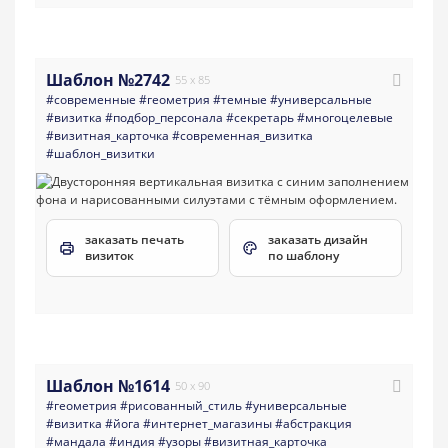
Шаблон №2742
55 x 85
#современные
#геометрия
#темные
#универсальные
#визитка
#подбор_персонала
#секретарь
#многоцелевые
#визитная_карточка
#современная_визитка
#шаблон_визитки
заказать печать
заказать дизайн
визиток
по шаблону
Шаблон №1614
50 x 90
#геометрия
#рисованный_стиль
#универсальные
#визитка
#йога
#интернет_магазины
#абстракция
#мандала
#индия
#узоры
#визитная_карточка