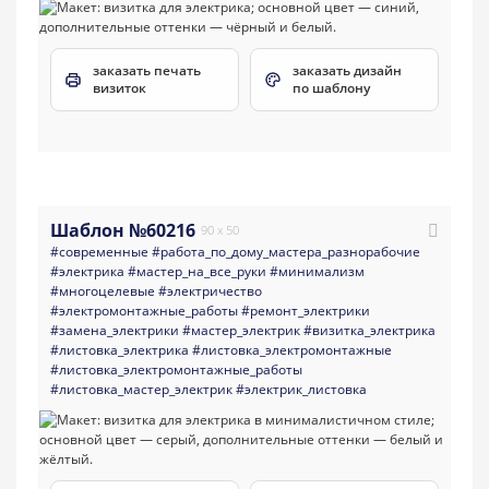
заказать печать
заказать дизайн
визиток
по шаблону
Шаблон №60216
90 x 50
#современные
#работа_по_дому_мастера_разнорабочие
#электрика
#мастер_на_все_руки
#минимализм
#многоцелевые
#электричество
#электромонтажные_работы
#ремонт_электрики
#замена_электрики
#мастер_электрик
#визитка_электрика
#листовка_электрика
#листовка_электромонтажные
#листовка_электромонтажные_работы
#листовка_мастер_электрик
#электрик_листовка