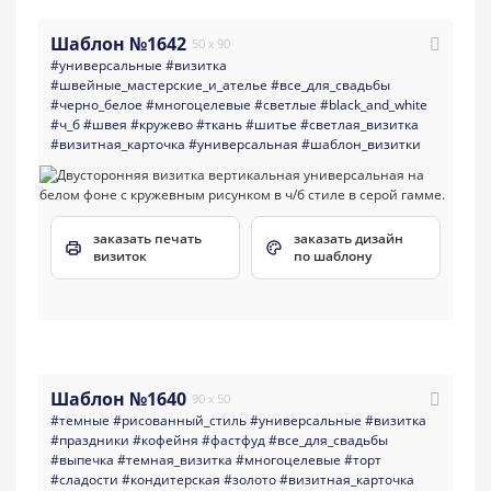
Шаблон №1642
50 x 90
#универсальные
#визитка
#швейные_мастерские_и_ателье
#все_для_свадьбы
#черно_белое
#многоцелевые
#светлые
#black_and_white
#ч_б
#швея
#кружево
#ткань
#шитье
#светлая_визитка
#визитная_карточка
#универсальная
#шаблон_визитки
заказать печать
заказать дизайн
визиток
по шаблону
Шаблон №1640
90 x 50
#темные
#рисованный_стиль
#универсальные
#визитка
#праздники
#кофейня
#фастфуд
#все_для_свадьбы
#выпечка
#темная_визитка
#многоцелевые
#торт
#сладости
#кондитерская
#золото
#визитная_карточка