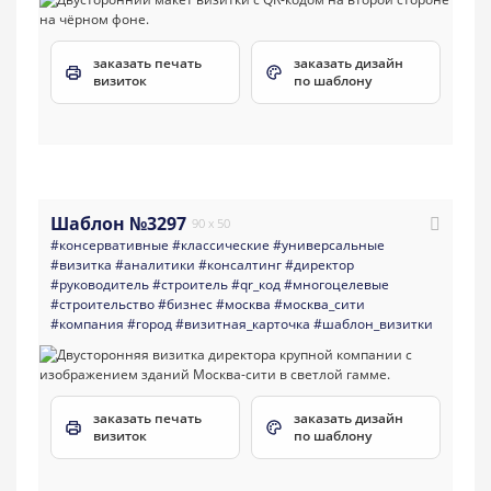
заказать печать
заказать дизайн
визиток
по шаблону
Шаблон №3297
90 x 50
#консервативные
#классические
#универсальные
#визитка
#аналитики
#консалтинг
#директор
#руководитель
#строитель
#qr_код
#многоцелевые
#строительство
#бизнес
#москва
#москва_сити
#компания
#город
#визитная_карточка
#шаблон_визитки
заказать печать
заказать дизайн
визиток
по шаблону