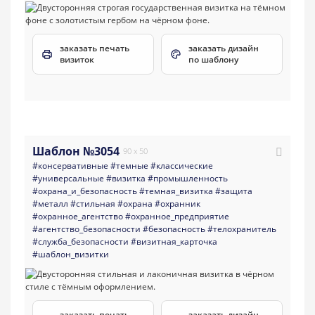
заказать печать
заказать дизайн
визиток
по шаблону
Шаблон №3054
90 x 50
#консервативные
#темные
#классические
#универсальные
#визитка
#промышленность
#охрана_и_безопасность
#темная_визитка
#защита
#металл
#стильная
#охрана
#охранник
#охранное_агентство
#охранное_предприятие
#агентство_безопасности
#безопасность
#телохранитель
#служба_безопасности
#визитная_карточка
#шаблон_визитки
заказать печать
заказать дизайн