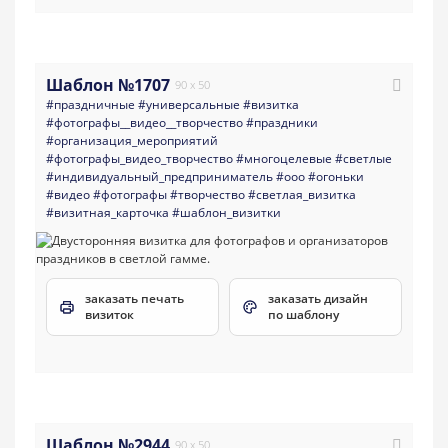
Шаблон №1707
90 x 50
#праздничные
#универсальные
#визитка
#фотографы__видео__творчество
#праздники
#организация_мероприятий
#фотографы_видео_творчество
#многоцелевые
#светлые
#индивидуальный_предприниматель
#ооо
#огоньки
#видео
#фотографы
#творчество
#светлая_визитка
#визитная_карточка
#шаблон_визитки
заказать печать
заказать дизайн
визиток
по шаблону
Шаблон №2944
90 x 50