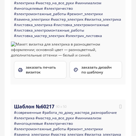
#электрика
#мастер_на_все_руки
#минимализм
#многоцелевые
#электричество
#электромонтажные_работы
#ремонт_электрики
#замена_электрики
#мастер_электрик
#визитка_электрика
#листовка_электрика
#листовка_электромонтажные
#листовка_электромонтажные_работы
#листовка_мастер_электрик
#электрик_листовка
заказать печать
заказать дизайн
визиток
по шаблону
Шаблон №60217
90 x 50
#современные
#работа_по_дому_мастера_разнорабочие
#электрика
#мастер_на_все_руки
#минимализм
#многоцелевые
#электричество
#электромонтажные_работы
#ремонт_электрики
#замена_электрики
#мастер_электрик
#визитка_электрика