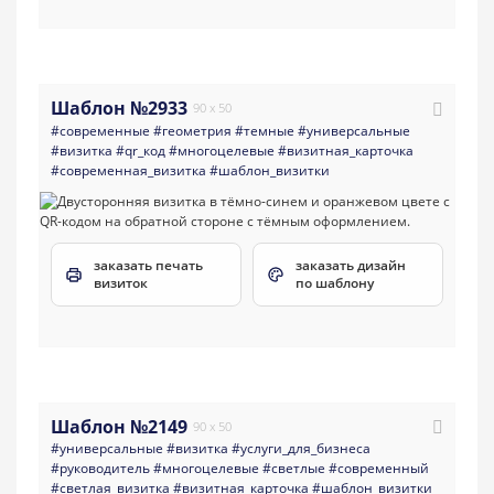
Шаблон №2933
90 x 50
#современные
#геометрия
#темные
#универсальные
#визитка
#qr_код
#многоцелевые
#визитная_карточка
#современная_визитка
#шаблон_визитки
заказать печать
заказать дизайн
визиток
по шаблону
Шаблон №2149
90 x 50
#универсальные
#визитка
#услуги_для_бизнеса
#руководитель
#многоцелевые
#светлые
#современный
#светлая_визитка
#визитная_карточка
#шаблон_визитки