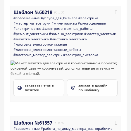
Шаблон №60218
90 x 50
#современные
#услуги_для_бизнеса
#электрика
#мастер_на_все_руки
#минимализм
#многоцелевые
#электричество
#электромонтажные_работы
#ремонт_электрики
#замена_электрики
#мастер_электрик
#визитка_электрика
#листовка_электрика
#листовка_электромонтажные
#листовка_электромонтажные_работы
#листовка_мастер_электрик
#электрик_листовка
заказать печать
заказать дизайн
визиток
по шаблону
Шаблон №61557
90 x 50
#современные
#работа_по_дому_мастера_разнорабочие