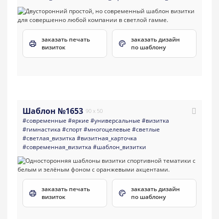
заказать печать
заказать дизайн
визиток
по шаблону
Шаблон №1653
90 x 50
#современные
#яркие
#универсальные
#визитка
#гимнастика
#спорт
#многоцелевые
#светлые
#светлая_визитка
#визитная_карточка
#современная_визитка
#шаблон_визитки
заказать печать
заказать дизайн
визиток
по шаблону