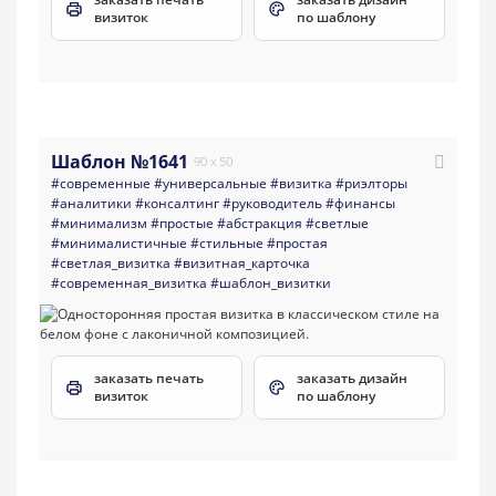
визиток
по шаблону
Шаблон №1641
90 x 50
#современные
#универсальные
#визитка
#риэлторы
#аналитики
#консалтинг
#руководитель
#финансы
#минимализм
#простые
#абстракция
#светлые
#минималистичные
#стильные
#простая
#светлая_визитка
#визитная_карточка
#современная_визитка
#шаблон_визитки
заказать печать
заказать дизайн
визиток
по шаблону