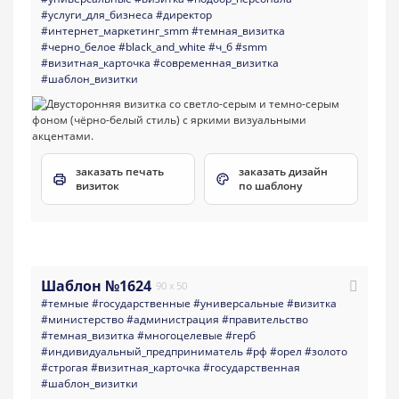
#услуги_для_бизнеса
#директор
#интернет_маркетинг_smm
#темная_визитка
#черно_белое
#black_and_white
#ч_б
#smm
#визитная_карточка
#современная_визитка
#шаблон_визитки
заказать печать
заказать дизайн
визиток
по шаблону
Шаблон №1624
90 x 50
#темные
#государственные
#универсальные
#визитка
#министерство
#администрация
#правительство
#темная_визитка
#многоцелевые
#герб
#индивидуальный_предприниматель
#рф
#орел
#золото
#строгая
#визитная_карточка
#государственная
#шаблон_визитки