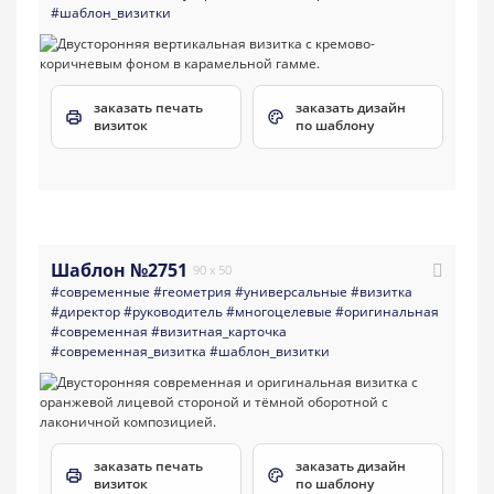
#шаблон_визитки
заказать печать
заказать дизайн
визиток
по шаблону
Шаблон №2751
90 x 50
#современные
#геометрия
#универсальные
#визитка
#директор
#руководитель
#многоцелевые
#оригинальная
#современная
#визитная_карточка
#современная_визитка
#шаблон_визитки
заказать печать
заказать дизайн
визиток
по шаблону