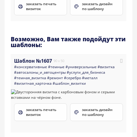
заказать печать
заказать дизайн
визиток
по шаблону
Возможно, Вам также подойдут эти
шаблоны:
Шаблон №1607
90 x 50
#консервативные
#темные
#универсальные
#визитка
#aвтосалоны_и_автоцентры
#услуги_для_бизнеса
#темная_визитка
#ремонт
#серебро
#металл
#визитная_карточка
#шаблон_визитки
заказать печать
заказать дизайн
визиток
по шаблону