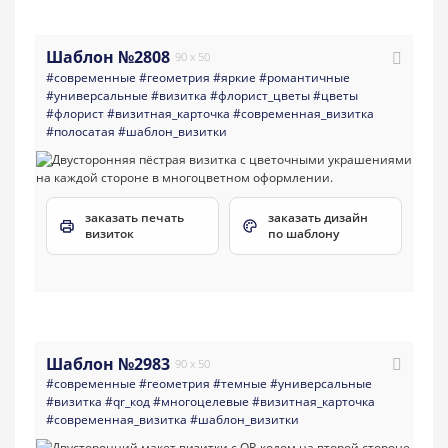
Шаблон №2808
90 x 50
#современные
#геометрия
#яркие
#романтичные
#универсальные
#визитка
#флорист_цветы
#цветы
#флорист
#визитная_карточка
#современная_визитка
#полосатая
#шаблон_визитки
заказать печать
заказать дизайн
визиток
по шаблону
Шаблон №2983
90 x 50
#современные
#геометрия
#темные
#универсальные
#визитка
#qr_код
#многоцелевые
#визитная_карточка
#современная_визитка
#шаблон_визитки