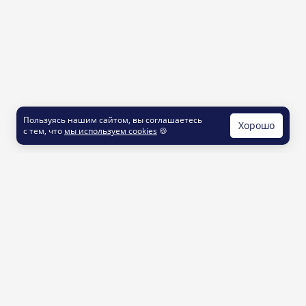
Пользуясь нашим сайтом, вы соглашаетесь
Хорошо
с тем, что
мы используем cookies
🍪
КОНТАКТЫ
info@printut.com
8 800 200 77 23
О СЕРВИСЕ