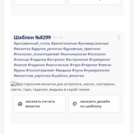
Шаблон №8299
90 x 50
#рисованный_стиль
#религиозные
#универсальные
#визитка
#другие_религии
#духовные_практики
#психолог_психотерапевт
#минимализм
#психолог
#солнце
#гадалка
#астролог
#астрология
#нумеролог
#магия
#гадание
#магические
#таро
#таролог
#свечи
#руны
#психотерапевт
#ведьма
#луна
#нумерология
#визитная_карточка
#шаблон_визитки
заказать печать
заказать дизайн
визиток
по шаблону