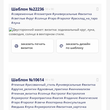
Шаблон №22236
50 x 90
#современные
#геометрия
#универсальные
#визитка
#светлые
#круг
#солнце
#таро
#таролог
#расклад_на_таро
#луна
заказать печать
заказать дизайн
визиток
по шаблону
Шаблон №10614
90 x 50
#темные
#рисованный_стиль
#универсальные
#визитка
#другие_религии
#духовные_практики
#минимализм
#темная_визитка
#солнце
#астролог
#астрология
#нумеролог
#хиропрактика
#магия
#гадание
#магические
#таро
#таролог
#свечи
#эзотерика
#консультация
#ведьма
#луна
#нумерология
#визитная_карточка