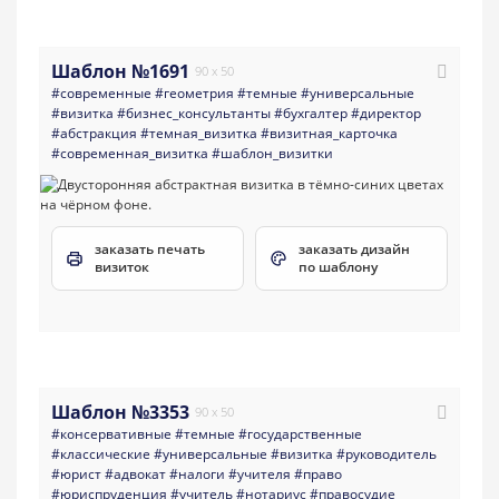
Шаблон №1691
90 x 50
#современные
#геометрия
#темные
#универсальные
#визитка
#бизнес_консультанты
#бухгалтер
#директор
#абстракция
#темная_визитка
#визитная_карточка
#современная_визитка
#шаблон_визитки
заказать печать
заказать дизайн
визиток
по шаблону
Шаблон №3353
90 x 50
#консервативные
#темные
#государственные
#классические
#универсальные
#визитка
#руководитель
#юрист
#адвокат
#налоги
#учителя
#право
#юриспруденция
#учитель
#нотариус
#правосудие