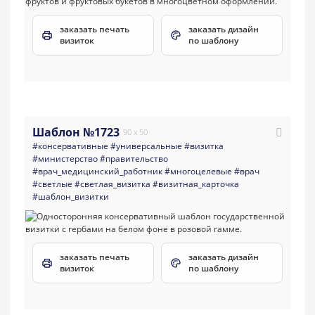
заказать печать
заказать дизайн
визиток
по шаблону
Шаблон №1723
90 x 50
#консервативные
#универсальные
#визитка
#министерство
#правительство
#врач_медицинский_работник
#многоцелевые
#врач
#светлые
#светлая_визитка
#визитная_карточка
#шаблон_визитки
заказать печать
заказать дизайн
визиток
по шаблону