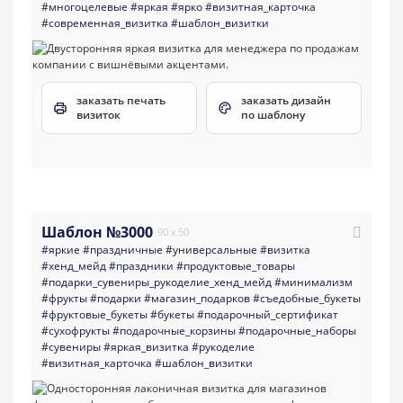
#многоцелевые
#яркая
#ярко
#визитная_карточка
#современная_визитка
#шаблон_визитки
заказать печать
заказать дизайн
визиток
по шаблону
Шаблон №3000
90 x 50
#яркие
#праздничные
#универсальные
#визитка
#хенд_мейд
#праздники
#продуктовые_товары
#подарки_сувениры_рукоделие_хенд_мейд
#минимализм
#фрукты
#подарки
#магазин_подарков
#съедобные_букеты
#фруктовые_букеты
#букеты
#подарочный_сертификат
#сухофрукты
#подарочные_корзины
#подарочные_наборы
#сувениры
#яркая_визитка
#рукоделие
#визитная_карточка
#шаблон_визитки