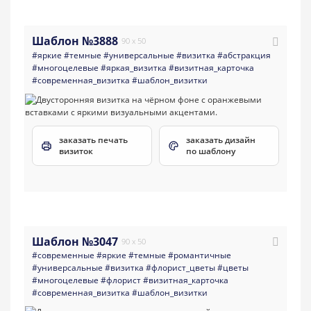
Шаблон №3888
90 x 50
#яркие
#темные
#универсальные
#визитка
#абстракция
#многоцелевые
#яркая_визитка
#визитная_карточка
#современная_визитка
#шаблон_визитки
заказать печать
заказать дизайн
визиток
по шаблону
Шаблон №3047
90 x 50
#современные
#яркие
#темные
#романтичные
#универсальные
#визитка
#флорист_цветы
#цветы
#многоцелевые
#флорист
#визитная_карточка
#современная_визитка
#шаблон_визитки