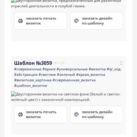
заказать печать
заказать дизайн
визиток
по шаблону
Шаблон №3059
90 x 50
#современные
#яркие
#универсальные
#визитка
#qr_код
#абстракция
#светлые
#зеленый
#яркая_визитка
#визитная_карточка
#современная_визитка
#шаблон_визитки
заказать печать
заказать дизайн
визиток
по шаблону