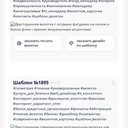
#недвижимость
#руководитель
#пиар_менеджер
#энергия
#промышленность
#минимализм
#менеджер
#многоцелевые
#hr_менеджер
#визитная_карточка
#контакты
#шаблон_визитки
заказать печать
заказать дизайн
визиток
по шаблону
Шаблон №1895
90 x 50
#геометрия
#темные
#универсальные
#визитка
#услуги_для_бизнеса
#веб_дизайнер
#it_консалтинг
#интернет_магазин
#рекламное_агентство
#реклама
#интернет_маркетинг_smm
#банки_кредитные_организации
#финансы
#абстракция
#темная_визитка
#бизнес
#дизайнер
#компьютер
#современная
#визитная_карточка
#шаблон_визитки