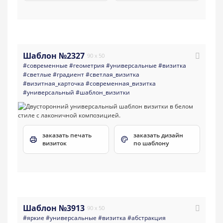
Шаблон №2327
90 x 50
#современные
#геометрия
#универсальные
#визитка
#светлые
#градиент
#светлая_визитка
#визитная_карточка
#современная_визитка
#универсальный
#шаблон_визитки
заказать печать
заказать дизайн
визиток
по шаблону
Шаблон №3913
90 x 50
#яркие
#универсальные
#визитка
#абстракция