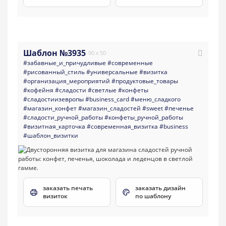
Шаблон №3935
90 x 50
#забавные_и_причудливые
#современные
#рисованный_стиль
#универсальные
#визитка
#организация_мероприятий
#продуктовые_товары
#кофейня
#сладости
#светлые
#конфеты
#сладостиизевропы
#business_card
#меню_сладкого
#магазин_конфет
#магазин_сладостей
#sweet
#печенье
#сладости_ручной_работы
#конфеты_ручной_работы
#визитная_карточка
#современная_визитка
#business
#шаблон_визитки
заказать печать
заказать дизайн
визиток
по шаблону