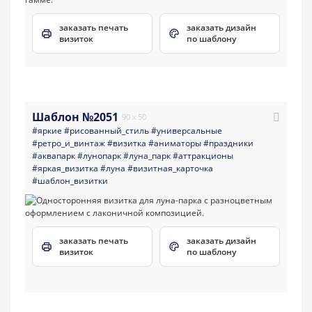
заказать печать
заказать дизайн
визиток
по шаблону
Шаблон №2051
90 x 50
#яркие
#рисованный_стиль
#универсальные
#ретро_и_винтаж
#визитка
#аниматоры
#праздники
#аквапарк
#лунопарк
#луна_парк
#аттракционы
#яркая_визитка
#луна
#визитная_карточка
#шаблон_визитки
заказать печать
заказать дизайн
визиток
по шаблону