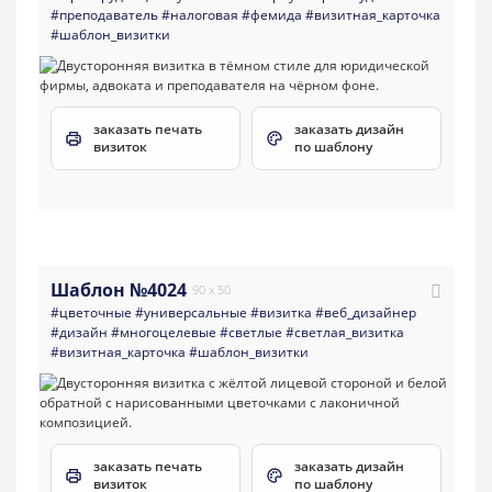
#преподаватель
#налоговая
#фемида
#визитная_карточка
#шаблон_визитки
заказать печать
заказать дизайн
визиток
по шаблону
Шаблон №4024
90 x 50
#цветочные
#универсальные
#визитка
#веб_дизайнер
#дизайн
#многоцелевые
#светлые
#светлая_визитка
#визитная_карточка
#шаблон_визитки
заказать печать
заказать дизайн
визиток
по шаблону