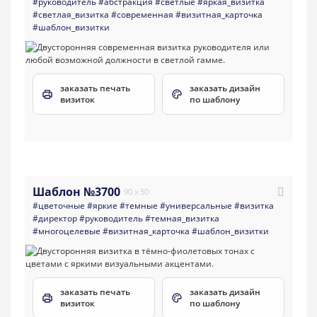
#руководитель
#абстракция
#светлые
#яркая_визитка
#светлая_визитка
#современная
#визитная_карточка
#шаблон_визитки
заказать печать
заказать дизайн
визиток
по шаблону
Шаблон №3700
90 x 50
#цветочные
#яркие
#темные
#универсальные
#визитка
#директор
#руководитель
#темная_визитка
#многоцелевые
#визитная_карточка
#шаблон_визитки
заказать печать
заказать дизайн
визиток
по шаблону