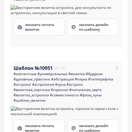
заказать печать
заказать дизайн
визиток
по шаблону
Шаблон №10951
90 x 50
#элегантные
#универсальные
#визитка
#буддизм
#духовные_практики
#абстракция
#наука
#типографика
#астролог
#астрология
#луна
#астроло
#визитная_карточка
#гороскоп
#натальная_карта
#визитка_астролога
#совместимость
#фазы_луны
#шаблон_визитки
заказать печать
заказать дизайн
визиток
по шаблону