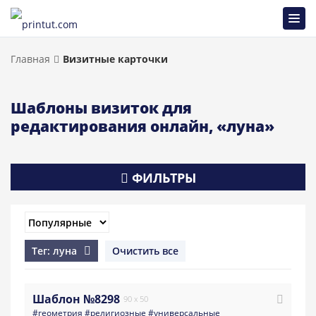
Главная
Визитные карточки
Шаблоны визиток для
редактирования онлайн, «луна»
ФИЛЬТРЫ
Тег: луна
Очистить все
Шаблон №8298
90 x 50
#геометрия
#религиозные
#универсальные