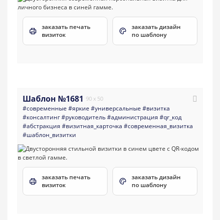
заказать печать
заказать дизайн
визиток
по шаблону
Шаблон №1681
90 x 50
#современные
#яркие
#универсальные
#визитка
#консалтинг
#руководитель
#администрация
#qr_код
#абстракция
#визитная_карточка
#современная_визитка
#шаблон_визитки
заказать печать
заказать дизайн
визиток
по шаблону