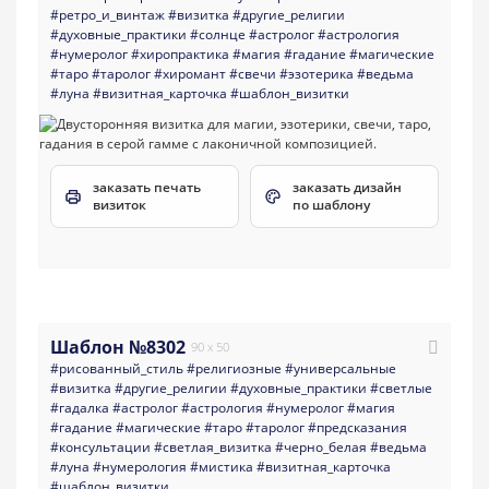
#ретро_и_винтаж
#визитка
#другие_религии
#духовные_практики
#солнце
#астролог
#астрология
#нумеролог
#хиропрактика
#магия
#гадание
#магические
#таро
#таролог
#хиромант
#свечи
#эзотерика
#ведьма
#луна
#визитная_карточка
#шаблон_визитки
заказать печать
заказать дизайн
визиток
по шаблону
Шаблон №8302
90 x 50
#рисованный_стиль
#религиозные
#универсальные
#визитка
#другие_религии
#духовные_практики
#светлые
#гадалка
#астролог
#астрология
#нумеролог
#магия
#гадание
#магические
#таро
#таролог
#предсказания
#консультации
#светлая_визитка
#черно_белая
#ведьма
#луна
#нумерология
#мистика
#визитная_карточка
#шаблон_визитки