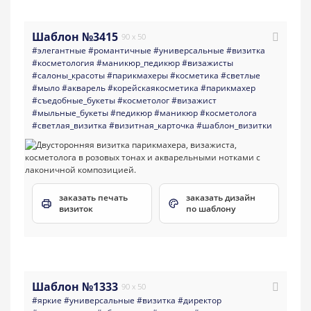
Шаблон №3415
90 x 50
#элегантные
#романтичные
#универсальные
#визитка
#косметология
#маникюр_педикюр
#визажисты
#салоны_красоты
#парикмахеры
#косметика
#светлые
#мыло
#акварель
#корейскаякосметика
#парикмахер
#съедобные_букеты
#косметолог
#визажист
#мыльные_букеты
#педикюр
#маникюр
#косметолога
#светлая_визитка
#визитная_карточка
#шаблон_визитки
заказать печать
заказать дизайн
визиток
по шаблону
Шаблон №1333
90 x 50
#яркие
#универсальные
#визитка
#директор