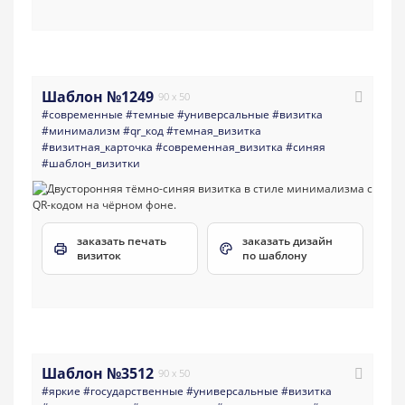
Шаблон №1249
90 x 50
#современные
#темные
#универсальные
#визитка
#минимализм
#qr_код
#темная_визитка
#визитная_карточка
#современная_визитка
#синяя
#шаблон_визитки
заказать печать
заказать дизайн
визиток
по шаблону
Шаблон №3512
90 x 50
#яркие
#государственные
#универсальные
#визитка