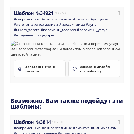
Шаблон №34921
90 x 50
#современные
#универсальные
#визитка
#девушка
#логотип
#максимализм
#массаж_лица
#луна
#много_текста
#перечень_товаров
#перечень_услуг
#уходовые_процедуры
заказать печать
заказать дизайн
визиток
по шаблону
Возможно, Вам также подойдут эти
шаблоны:
Шаблон №3814
90 x 50
#современные
#универсальные
#визитка
#минимализм
#qr_код
#многоцелевые
#яркая_визитка