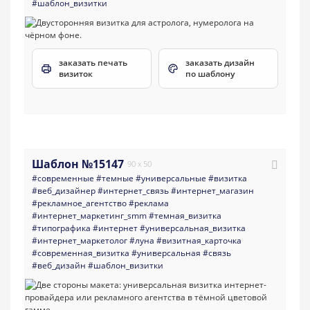
#шаблон_визитки
заказать печать
заказать дизайн
визиток
по шаблону
Шаблон №15147
90 x 50
#современные
#темные
#универсальные
#визитка
#веб_дизайнер
#интернет_связь
#интернет_магазин
#рекламное_агентство
#реклама
#интернет_маркетинг_smm
#темная_визитка
#типографика
#интернет
#универсальная_визитка
#интернет_маркетолог
#луна
#визитная_карточка
#современная_визитка
#универсальная
#связь
#веб_дизайн
#шаблон_визитки