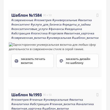
Шаблон №1584
90 x 50
#современные
#геометрия
#универсальные
#визитка
#консалтинг
#услуги_для_бизнеса
#кредиты_и_займы
#консалтинговые_услуги
#финансы
#медицина
#абстракция
#логистика
#торговля
#визитная_карточка
#современная_визитка
#универсальная
#шаблон_визитки
заказать печать
заказать дизайн
визиток
по шаблону
Шаблон №1993
90 x 50
#геометрия
#темные
#универсальные
#визитка
#аналитики
#абстракция
#темная_визитка
#аналитика
#визитная_карточка
#шаблон_визитки