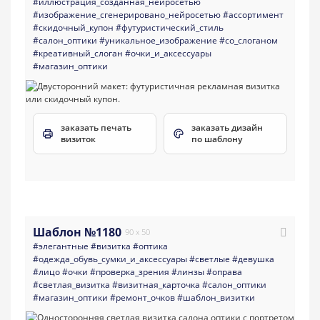
#иллюстрация_созданная_нейросетью
#изображение_сгенерировано_нейросетью
#ассортимент
#скидочный_купон
#футуристический_стиль
#салон_оптики
#уникальное_изображение
#со_слоганом
#креативный_слоган
#очки_и_аксессуары
#магазин_оптики
заказать печать
заказать дизайн
визиток
по шаблону
Шаблон №1180
90 x 50
#элегантные
#визитка
#оптика
#одежда_обувь_сумки_и_аксессуары
#светлые
#девушка
#лицо
#очки
#проверка_зрения
#линзы
#оправа
#светлая_визитка
#визитная_карточка
#салон_оптики
#магазин_оптики
#ремонт_очков
#шаблон_визитки