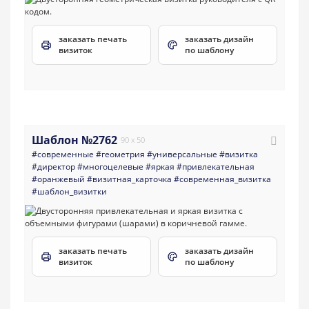
заказать печать
заказать дизайн
визиток
по шаблону
Шаблон №2762
90 x 50
#современные
#геометрия
#универсальные
#визитка
#директор
#многоцелевые
#яркая
#привлекательная
#оранжевый
#визитная_карточка
#современная_визитка
#шаблон_визитки
заказать печать
заказать дизайн
визиток
по шаблону