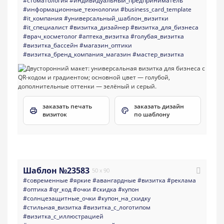
#стоматология
#индивидуальный_предприниматель
#информационные_технологии
#business_card_template
#it_компания
#универсальный_шаблон_визитки
#it_специалист
#визитка_дизайнер
#визитка_для_бизнеса
#врач_косметолог
#аптека_визитка
#голубая_визитка
#визитка_бассейн
#магазин_оптики
#визитка_бренд_компания_магазин
#мастер_визитка
заказать печать
заказать дизайн
визиток
по шаблону
Шаблон №23583
50 x 90
#современные
#яркие
#авангардные
#визитка
#реклама
#оптика
#qr_код
#очки
#скидка
#купон
#солнцезащитные_очки
#купон_на_скидку
#стильная_визитка
#визитка_с_логотипом
#визитка_с_иллюстрацией