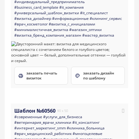
#индивидуальный_предприниматель
#business_card_template
#it_компания
#универсальный_шаблон_визитки
#it_специалист
#визитка_дизайнер
#информационные
#клининг_сервис
#врач_косметолог
#визитка_с_инициалами
#минималистичная_визитка
#магазин_оптики
#визитка_бренд_компания_магазин
#мастер_визитка
заказать печать
заказать дизайн
визиток
по шаблону
Шаблон №60560
90 x 50
#современные
#услуги_для_бизнеса
#ветеринария_врачи_клиники
#it_консалтинг
#интернет_маркетинг_smm
#клиника_больница
#врач_медицинский_работник
#многоцелевые