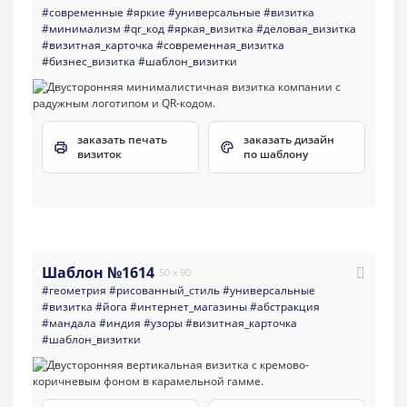
#современные
#яркие
#универсальные
#визитка
#минимализм
#qr_код
#яркая_визитка
#деловая_визитка
#визитная_карточка
#современная_визитка
#бизнес_визитка
#шаблон_визитки
заказать печать
заказать дизайн
визиток
по шаблону
Шаблон №1614
50 x 90
#геометрия
#рисованный_стиль
#универсальные
#визитка
#йога
#интернет_магазины
#абстракция
#мандала
#индия
#узоры
#визитная_карточка
#шаблон_визитки