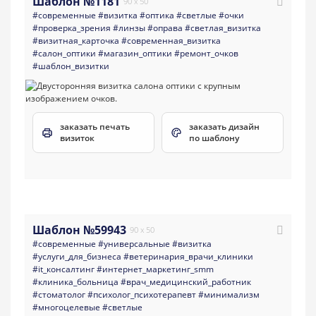
Шаблон №1181
90 x 50
#современные
#визитка
#оптика
#светлые
#очки
#проверка_зрения
#линзы
#оправа
#светлая_визитка
#визитная_карточка
#современная_визитка
#салон_оптики
#магазин_оптики
#ремонт_очков
#шаблон_визитки
заказать печать
заказать дизайн
визиток
по шаблону
Шаблон №59943
90 x 50
#современные
#универсальные
#визитка
#услуги_для_бизнеса
#ветеринария_врачи_клиники
#it_консалтинг
#интернет_маркетинг_smm
#клиника_больница
#врач_медицинский_работник
#стоматолог
#психолог_психотерапевт
#минимализм
#многоцелевые
#светлые