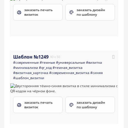
заказать печать
заказать дизайн
визиток
по шаблону
Шаблон №1249
90 x 50
#современные
#темные
#универсальные
#визитка
#минимализм
#qr_код
#темная_визитка
#визитная_карточка
#современная_визитка
#синяя
#шаблон_визитки
заказать печать
заказать дизайн
визиток
по шаблону