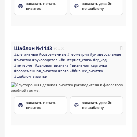
заказать печать
заказать дизайн
визиток
по шаблону
Шаблон №1143
90 x 50
#элегантные
#современные
#геометрия
#универсальные
#визитка
#руководитель
#интернет_связь
#qr_код
#интернет
#деловая_визитка
#визитная_карточка
#современная_визитка
#связь
#бизнес_визитка
#шаблон_визитки
заказать печать
заказать дизайн
визиток
по шаблону