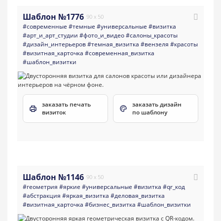
Шаблон №1776
90 x 50
#современные
#темные
#универсальные
#визитка
#арт_и_арт_студии
#фото_и_видео
#салоны_красоты
#дизайн_интерьеров
#темная_визитка
#вензеля
#красоты
#визитная_карточка
#современная_визитка
#шаблон_визитки
заказать печать
заказать дизайн
визиток
по шаблону
Шаблон №1146
90 x 50
#геометрия
#яркие
#универсальные
#визитка
#qr_код
#абстракция
#яркая_визитка
#деловая_визитка
#визитная_карточка
#бизнес_визитка
#шаблон_визитки