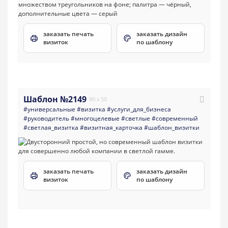
заказать печать
заказать дизайн
визиток
по шаблону
Шаблон №2149
90 x 50
#универсальные
#визитка
#услуги_для_бизнеса
#руководитель
#многоцелевые
#светлые
#современный
#светлая_визитка
#визитная_карточка
#шаблон_визитки
заказать печать
заказать дизайн
визиток
по шаблону