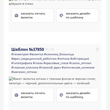
заказать печать
заказать дизайн
визиток
по шаблону
Шаблон №37850
90 x 50
#геометрия
#визитка
#клиника_больница
#врач_медицинский_работник
#оптика
#абстракция
#типографика
#глаза
#красивые_глаза
#салон_оптики
#глазная_клиника
#глазной_врач
#оптическая_иллюзия
#магазин_оптики
заказать печать
заказать дизайн
визиток
по шаблону