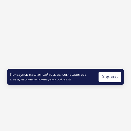
Пользуясь нашим сайтом, вы соглашаетесь
Хорошо
с тем, что
мы используем cookies
🍪
КОНТАКТЫ
info@printut.com