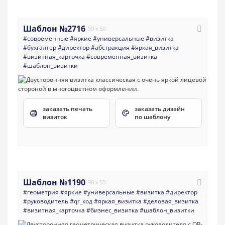
Шаблон №2716
90 x 50
#современные
#яркие
#универсальные
#визитка
#бухгалтер
#директор
#абстракция
#яркая_визитка
#визитная_карточка
#современная_визитка
#шаблон_визитки
заказать печать
заказать дизайн
визиток
по шаблону
Шаблон №1190
90 x 50
#геометрия
#яркие
#универсальные
#визитка
#директор
#руководитель
#qr_код
#яркая_визитка
#деловая_визитка
#визитная_карточка
#бизнес_визитка
#шаблон_визитки