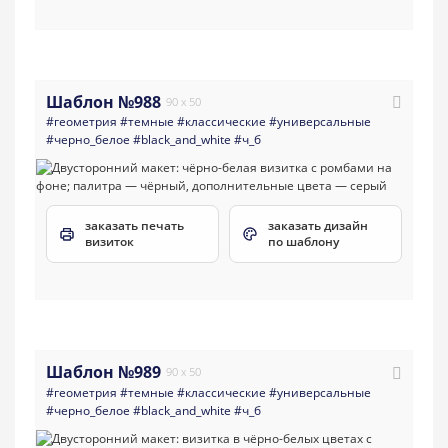
Шаблон №988
90 x 50
#геометрия
#темные
#классические
#универсальные
#черно_белое
#black_and_white
#ч_б
заказать печать
заказать дизайн
визиток
по шаблону
Шаблон №989
90 x 50
#геометрия
#темные
#классические
#универсальные
#черно_белое
#black_and_white
#ч_б