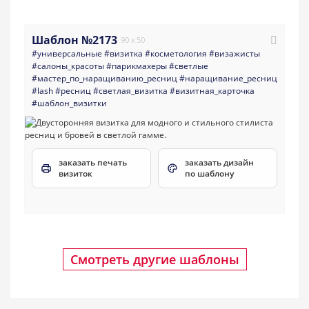
Шаблон №2173
90 x 50
#универсальные
#визитка
#косметология
#визажисты
#салоны_красоты
#парикмахеры
#светлые
#мастер_по_наращиванию_ресниц
#наращивание_ресниц
#lash
#ресниц
#светлая_визитка
#визитная_карточка
#шаблон_визитки
заказать печать
заказать дизайн
визиток
по шаблону
Смотреть другие шаблоны