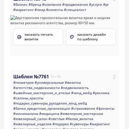
#бизнес
#бренд
#компания
#продвижение
#услуги
#pr
#маркетинг
#пиар
#клиенты
#специалист
заказать печать
заказать дизайн
визиток
по шаблону
Шаблон №7761
50 x 90
#геометрия
#универсальные
#визитка
#агентства_недвижимости
#недвижимость
#швейные_мастерские_и_ателье
#хенд_мейд
#реклама
#салоны_красоты
#подарки_сувениры_рукоделие_хенд_мейд
#банки_кредитные_организации
#страхование
#финансы
#минимализм
#медицина
#ювелирная_мастерская
#ювелирный_салон
#светлые
#белая_визитка
#ювелирные_изделия
#подарки
#сувениры
#маркетинг