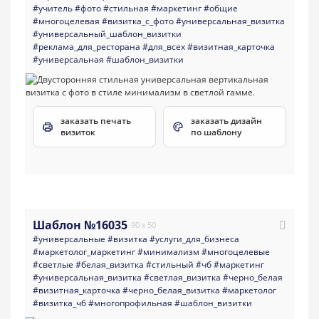
#учитель
#фото
#стильная
#маркетинг
#общие
#многоцелевая
#визитка_с_фото
#универсальная_визитка
#универсальный_шаблон_визитки
#реклама_для_ресторана
#для_всех
#визитная_карточка
#универсальная
#шаблон_визитки
заказать печать
заказать дизайн
визиток
по шаблону
Шаблон №16035
90 x 50
#универсальные
#визитка
#услуги_для_бизнеса
#маркетолог_маркетинг
#минимализм
#многоцелевые
#светлые
#белая_визитка
#стильный
#чб
#маркетинг
#универсальная_визитка
#светлая_визитка
#черно_белая
#визитная_карточка
#черно_белая_визитка
#маркетолог
#визитка_чб
#многопрофильная
#шаблон_визитки