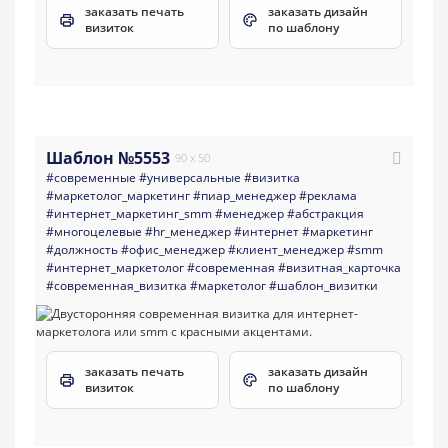
заказать печать
заказать дизайн
визиток
по шаблону
Шаблон №5553
90 x 50
#современные
#универсальные
#визитка
#маркетолог_маркетинг
#пиар_менеджер
#реклама
#интернет_маркетинг_smm
#менеджер
#абстракция
#многоцелевые
#hr_менеджер
#интернет
#маркетинг
#должность
#офис_менеджер
#клиент_менеджер
#smm
#интернет_маркетолог
#современная
#визитная_карточка
#современная_визитка
#маркетолог
#шаблон_визитки
заказать печать
заказать дизайн
визиток
по шаблону