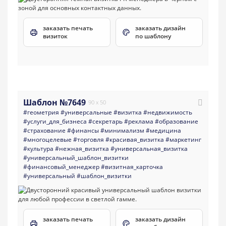
заказать печать
заказать дизайн
визиток
по шаблону
Шаблон №7649
90 x 50
#геометрия
#универсальные
#визитка
#недвижимость
#услуги_для_бизнеса
#секретарь
#реклама
#образование
#страхование
#финансы
#минимализм
#медицина
#многоцелевые
#торговля
#красивая_визитка
#маркетинг
#культура
#нежная_визитка
#универсальная_визитка
#универсальный_шаблон_визитки
#финансовый_менеджер
#визитная_карточка
#универсальный
#шаблон_визитки
заказать печать
заказать дизайн