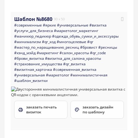
Шаблон №8680
90 x 50
#современные
#яркие
#универсальные
#визитка
#услуги_для_бизнеса
#маркетолог_маркетинг
#маникюр_педикюр
#одежда_обувь_сумки_и_аксессуары
#минимализм
#qr_код
#многоцелевые
#qr
#мастер_по_наращиванию_ресниц
#бровист
#ресницы
#хэнд_мэйд
#маркетинг
#салон_красоты
#qr_code
#брови_визитка
#визитка_для_салона_красоты
#страхование_имущества
#qr_визитка
#визитная_карточка
#современная_визитка
#универсальная
#маркетолог
#минималистичная
#шаблон_визитки
заказать печать
заказать дизайн
визиток
по шаблону