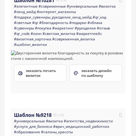
Шаблон №10281
90 x 50
#элегантные
#современные
#универсальные
#визитка
#хенд_мейд
#интернет_магазины
#подарки_сувениры_рукоделие_хенд_мейд
#qr_код
#светлые
#qr
#благодарность
#подарки
#облака
#сувениры
#покупка
#маркетинг
#рукоделие
#отзыв
#qr_code
#озон
#светлая_визитка
#маркетплейс
#визитная_карточка
#современная_визитка
#шаблон_визитки
заказать печать
заказать дизайн
визиток
по шаблону
Шаблон №9218
90 x 50
#универсальные
#визитка
#агентства_недвижимости
#услуги_для_бизнеса
#врач_медицинский_работник
#образование
#салоны_красоты