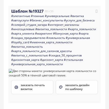
Шаблон №19327
90 x 50
#элегантные
#темные
#универсальные
#визитка
#автоуслуги
#бизнес_консультанты
#услуги_для_бизнеса
#солярий_студия_загара
#интернет_магазины
#многоцелевые
#визитка_лояльности
#карта_лояльности
#карта_клиента
#маркетинг
#бонусная_карта
#карта
#скидка_предъявителю
#лояльность
#универсальная
#loyalty_card
#именная_карта_лояльности
#визитка_лояльность
#карта_лояльности_для_салонов_красоты
#визитка_с_лояльностью
#скидка_50_процентов
#дисконтная_карта
#дисконт_карта
#стильньная
#универсальная_карта_лояльности
заказать печать
заказать дизайн
визиток
по шаблону