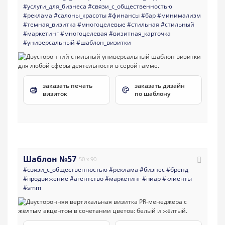
#услуги_для_бизнеса
#связи_с_общественностью
#реклама
#салоны_красоты
#финансы
#бар
#минимализм
#темная_визитка
#многоцелевые
#стильная
#стильный
#маркетинг
#многоцелевая
#визитная_карточка
#универсальный
#шаблон_визитки
заказать печать
заказать дизайн
визиток
по шаблону
Шаблон №57
50 x 90
#связи_с_общественностью
#реклама
#бизнес
#бренд
#продвижение
#агентство
#маркетинг
#пиар
#клиенты
#smm