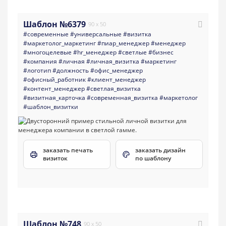
Шаблон №6379
90 x 50
#современные
#универсальные
#визитка
#маркетолог_маркетинг
#пиар_менеджер
#менеджер
#многоцелевые
#hr_менеджер
#светлые
#бизнес
#компания
#личная
#личная_визитка
#маркетинг
#логотип
#должность
#офис_менеджер
#офисный_работник
#клиент_менеджер
#контент_менеджер
#светлая_визитка
#визитная_карточка
#современная_визитка
#маркетолог
#шаблон_визитки
заказать печать
заказать дизайн
визиток
по шаблону
Шаблон №748
90 x 50