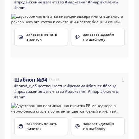
#продвижение
#агентство
#маркетинг
#пиар
#клиенты
#smm
заказать печать
заказать дизайн
визиток
по шаблону
Шаблон №94
55 x 85
#связи_с_общественностью
#реклама
#бизнес
#бренд
#продвижение
#агентство
#маркетинг
#пиар
#клиенты
#smm
заказать печать
заказать дизайн
визиток
по шаблону