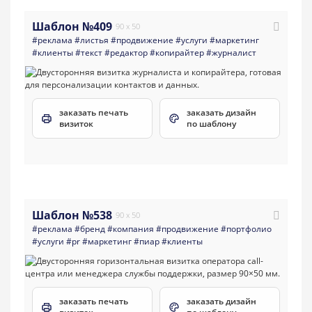
Шаблон №409
90 x 50
#реклама
#листья
#продвижение
#услуги
#маркетинг
#клиенты
#текст
#редактор
#копирайтер
#журналист
заказать печать
заказать дизайн
визиток
по шаблону
Шаблон №538
90 x 50
#реклама
#бренд
#компания
#продвижение
#портфолио
#услуги
#pr
#маркетинг
#пиар
#клиенты
заказать печать
заказать дизайн