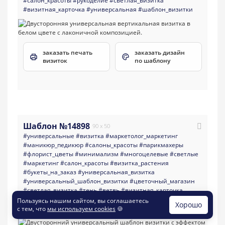
#салон_красоты
#рукоделие
#светлая_визитка
#визитная_карточка
#универсальная
#шаблон_визитки
заказать печать
заказать дизайн
визиток
по шаблону
Шаблон №14898
90 x 50
#универсальные
#визитка
#маркетолог_маркетинг
#маникюр_педикюр
#салоны_красоты
#парикмахеры
#флорист_цветы
#минимализм
#многоцелевые
#светлые
#маркетинг
#салон_красоты
#визитка_растения
#букеты_на_заказ
#универсальная_визитка
#универсальный_шаблон_визитки
#цветочный_магазин
#светлая_визитка
#тень
#ветвь
#визитная_карточка
#маркетолог
#веточка
#тень_листьев
#эффект_тени
Пользуясь нашим сайтом, вы соглашаетесь
Хорошо
#универсальный
#шаблон_визитки
с тем, что
мы используем cookies
🍪