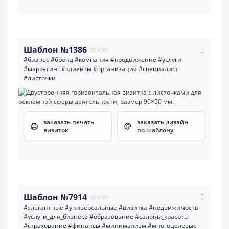
Шаблон №1386
90 x 50
#бизнес
#бренд
#компания
#продвижение
#услуги
#маркетинг
#клиенты
#организация
#специалист
#листочки
заказать печать
заказать дизайн
визиток
по шаблону
Шаблон №7914
50 x 90
#элегантные
#универсальные
#визитка
#недвижимость
#услуги_для_бизнеса
#образование
#салоны_красоты
#страхование
#финансы
#минимализм
#многоцелевые