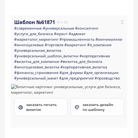
Шаблон №61871
90 x 50
#современные
#универсальные
#консалтинг
#услуги_для_бизнеса
#юрист
#адвокат
#маркетолог_маркетинг
#промышленность
#минимализм
#многоцелевые
#торговля
#маркетинг
#it_компания
#универсальная_визитка
#универсальный_шаблон_визитки
#корпоративная
#визитка_для_компании
#визитка_для_бизнеса
#многоцелевая_визитка
#корпоративная_визитка
#финансы_страхование
#для_фирмы
#для_организации
#универсальный_макет
#для_предприятия
#прозводство
заказать печать
заказать дизайн
визиток
по шаблону