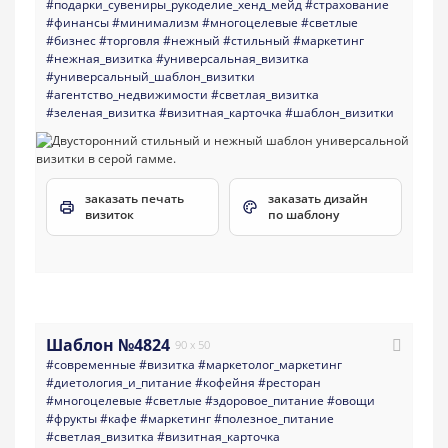
#подарки_сувениры_рукоделие_хенд_мейд
#страхование
#финансы
#минимализм
#многоцелевые
#светлые
#бизнес
#торговля
#нежный
#стильный
#маркетинг
#нежная_визитка
#универсальная_визитка
#универсальный_шаблон_визитки
#агентство_недвижимости
#светлая_визитка
#зеленая_визитка
#визитная_карточка
#шаблон_визитки
заказать печать
заказать дизайн
визиток
по шаблону
Шаблон №4824
90 x 50
#современные
#визитка
#маркетолог_маркетинг
#диетология_и_питание
#кофейня
#ресторан
#многоцелевые
#светлые
#здоровое_питание
#овощи
#фрукты
#кафе
#маркетинг
#полезное_питание
#светлая_визитка
#визитная_карточка