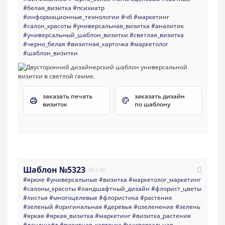
#белая_визитка
#психиатр
#информационные_технологии
#чб
#маркетинг
#салон_красоты
#универсальная_визитка
#аналитик
#универсальный_шаблон_визитки
#светлая_визитка
#черно_белая
#визитная_карточка
#маркетолог
#шаблон_визитки
заказать печать
заказать дизайн
визиток
по шаблону
Шаблон №5323
50 x 90
#яркие
#универсальные
#визитка
#маркетолог_маркетинг
#салоны_красоты
#ландшафтный_дизайн
#флорист_цветы
#листья
#многоцелевые
#флористика
#растение
#зеленый
#оригинальная
#деревья
#озеленение
#зелень
#яркая
#яркая_визитка
#маркетинг
#визитка_растения
#ландшафт
#визитная_карточка
#универсальная