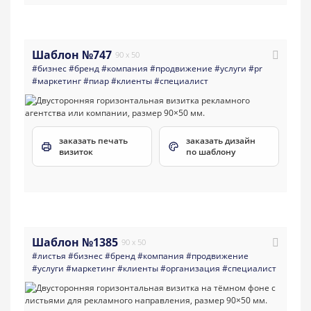
Шаблон №747
90 x 50
#бизнес
#бренд
#компания
#продвижение
#услуги
#pr
#маркетинг
#пиар
#клиенты
#специалист
заказать печать
заказать дизайн
визиток
по шаблону
Шаблон №1385
90 x 50
#листья
#бизнес
#бренд
#компания
#продвижение
#услуги
#маркетинг
#клиенты
#организация
#специалист