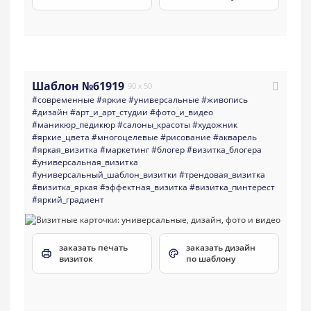
Шаблон №61919
90 x 50
#современные
#яркие
#универсальные
#живопись
#дизайн
#арт_и_арт_студии
#фото_и_видео
#маникюр_педикюр
#салоны_красоты
#художник
#яркие_цвета
#многоцелевые
#рисование
#акварель
#яркая_визитка
#маркетинг
#блогер
#визитка_блогера
#универсальная_визитка
#универсальный_шаблон_визитки
#трендовая_визитка
#визитка_яркая
#эффектная_визитка
#визитка_пинтерест
#яркий_градиент
заказать печать
заказать дизайн
визиток
по шаблону