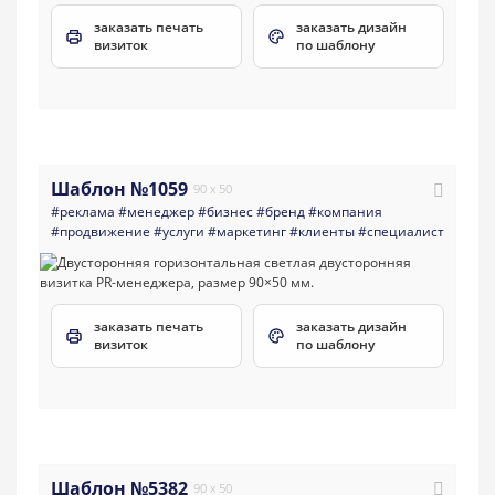
заказать печать
заказать дизайн
визиток
по шаблону
Шаблон №1059
90 x 50
#реклама
#менеджер
#бизнес
#бренд
#компания
#продвижение
#услуги
#маркетинг
#клиенты
#специалист
заказать печать
заказать дизайн
визиток
по шаблону
Шаблон №5382
90 x 50