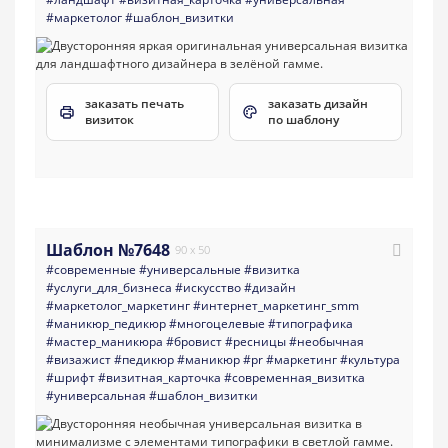
#маркетолог
#шаблон_визитки
заказать печать
заказать дизайн
визиток
по шаблону
Шаблон №7648
90 x 50
#современные
#универсальные
#визитка
#услуги_для_бизнеса
#искусство
#дизайн
#маркетолог_маркетинг
#интернет_маркетинг_smm
#маникюр_педикюр
#многоцелевые
#типографика
#мастер_маникюра
#бровист
#ресницы
#необычная
#визажист
#педикюр
#маникюр
#pr
#маркетинг
#культура
#шрифт
#визитная_карточка
#современная_визитка
#универсальная
#шаблон_визитки