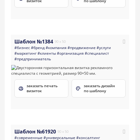
визиток
по шаблону
Шаблон №1384
90 x 50
#бизнес
#бренд
#компания
#продвижение
#услуги
#маркетинг
#клиенты
#организация
#специалист
#предприниматель
заказать печать
заказать дизайн
визиток
по шаблону
Шаблон №61920
90 x 50
#современные
#универсальные
#консалтинг