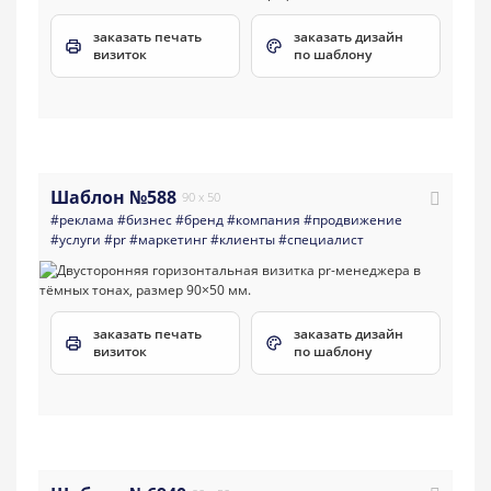
заказать печать
заказать дизайн
визиток
по шаблону
Шаблон №588
90 x 50
#реклама
#бизнес
#бренд
#компания
#продвижение
#услуги
#pr
#маркетинг
#клиенты
#специалист
заказать печать
заказать дизайн
визиток
по шаблону