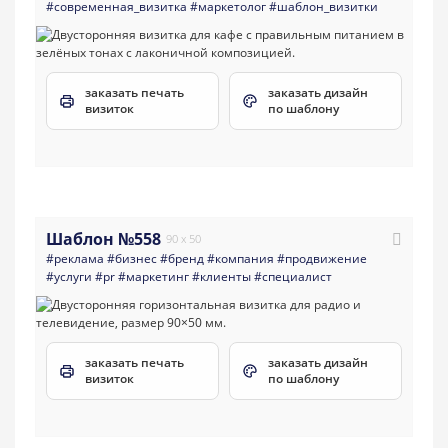
#современная_визитка
#маркетолог
#шаблон_визитки
заказать печать
заказать дизайн
визиток
по шаблону
Шаблон №558
90 x 50
#реклама
#бизнес
#бренд
#компания
#продвижение
#услуги
#pr
#маркетинг
#клиенты
#специалист
заказать печать
заказать дизайн
визиток
по шаблону