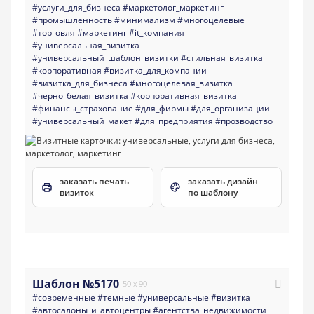
#услуги_для_бизнеса
#маркетолог_маркетинг
#промышленность
#минимализм
#многоцелевые
#торговля
#маркетинг
#it_компания
#универсальная_визитка
#универсальный_шаблон_визитки
#стильная_визитка
#корпоративная
#визитка_для_компании
#визитка_для_бизнеса
#многоцелевая_визитка
#черно_белая_визитка
#корпоративная_визитка
#финансы_страхование
#для_фирмы
#для_организации
#универсальный_макет
#для_предприятия
#прозводство
заказать печать
заказать дизайн
визиток
по шаблону
Шаблон №5170
50 x 90
#современные
#темные
#универсальные
#визитка
#aвтосалоны_и_автоцентры
#агентства_недвижимости