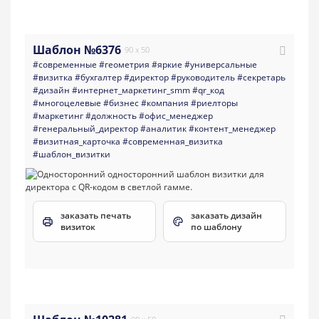
Шаблон №6376
90 x 50
#современные
#геометрия
#яркие
#универсальные
#визитка
#бухгалтер
#директор
#руководитель
#секретарь
#дизайн
#интернет_маркетинг_smm
#qr_код
#многоцелевые
#бизнес
#компания
#риелторы
#маркетинг
#должность
#офис_менеджер
#генеральный_директор
#аналитик
#контент_менеджер
#визитная_карточка
#современная_визитка
#шаблон_визитки
заказать печать
заказать дизайн
визиток
по шаблону