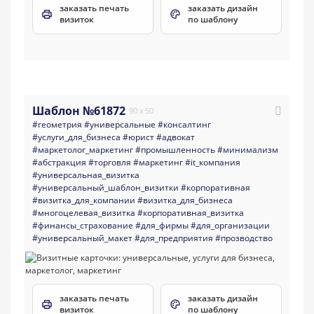
заказать печать
заказать дизайн
визиток
по шаблону
Шаблон №61872
90 x 50
#геометрия
#универсальные
#консалтинг
#услуги_для_бизнеса
#юрист
#адвокат
#маркетолог_маркетинг
#промышленность
#минимализм
#абстракция
#торговля
#маркетинг
#it_компания
#универсальная_визитка
#универсальный_шаблон_визитки
#корпоративная
#визитка_для_компании
#визитка_для_бизнеса
#многоцелевая_визитка
#корпоративная_визитка
#финансы_страхование
#для_фирмы
#для_организации
#универсальный_макет
#для_предприятия
#прозводство
заказать печать
заказать дизайн
визиток
по шаблону