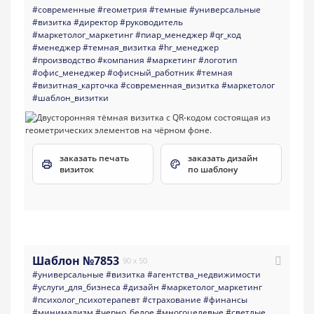
#современные
#геометрия
#темные
#универсальные
#визитка
#директор
#руководитель
#маркетолог_маркетинг
#пиар_менеджер
#qr_код
#менеджер
#темная_визитка
#hr_менеджер
#производство
#компания
#маркетинг
#логотип
#офис_менеджер
#офисный_работник
#темная
#визитная_карточка
#современная_визитка
#маркетолог
#шаблон_визитки
заказать печать
заказать дизайн
визиток
по шаблону
Шаблон №7853
90 x 50
#универсальные
#визитка
#агентства_недвижимости
#услуги_для_бизнеса
#дизайн
#маркетолог_маркетинг
#психолог_психотерапевт
#страхование
#финансы
#минимализм
#черно_белое
#многоцелевые
#светлые