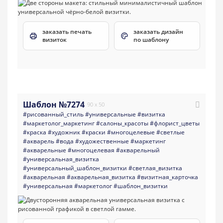
заказать печать
заказать дизайн
визиток
по шаблону
Шаблон №7274
90 x 50
#рисованный_стиль
#универсальные
#визитка
#маркетолог_маркетинг
#салоны_красоты
#флорист_цветы
#краска
#художник
#краски
#многоцелевые
#светлые
#акварель
#вода
#художественные
#маркетинг
#акварельные
#многоцелевая
#акварельный
#универсальная_визитка
#универсальный_шаблон_визитки
#светлая_визитка
#акварельная
#акварельная_визитка
#визитная_карточка
#универсальная
#маркетолог
#шаблон_визитки