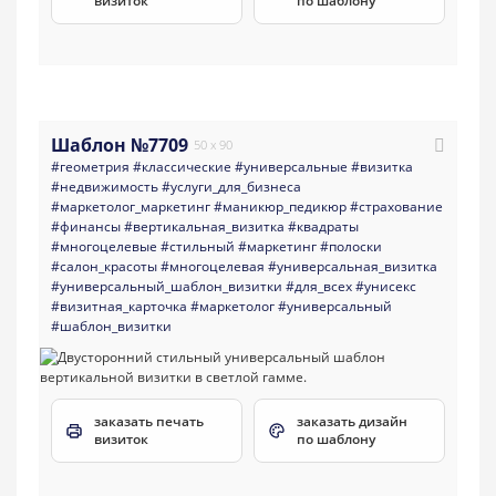
визиток
по шаблону
Шаблон №7709
50 x 90
#геометрия
#классические
#универсальные
#визитка
#недвижимость
#услуги_для_бизнеса
#маркетолог_маркетинг
#маникюр_педикюр
#страхование
#финансы
#вертикальная_визитка
#квадраты
#многоцелевые
#стильный
#маркетинг
#полоски
#салон_красоты
#многоцелевая
#универсальная_визитка
#универсальный_шаблон_визитки
#для_всех
#унисекс
#визитная_карточка
#маркетолог
#универсальный
#шаблон_визитки
заказать печать
заказать дизайн
визиток
по шаблону