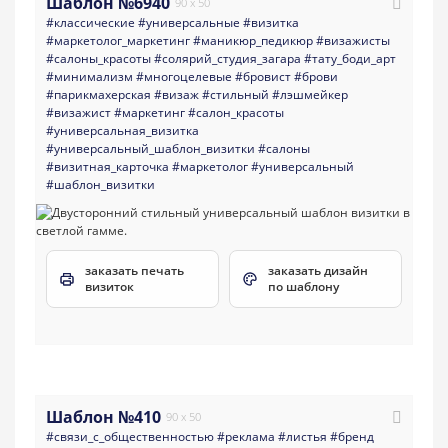
Шаблон №6940
90 x 50
#классические
#универсальные
#визитка
#маркетолог_маркетинг
#маникюр_педикюр
#визажисты
#салоны_красоты
#солярий_студия_загара
#тату_боди_арт
#минимализм
#многоцелевые
#бровист
#брови
#парикмахерская
#визаж
#стильный
#лэшмейкер
#визажист
#маркетинг
#салон_красоты
#универсальная_визитка
#универсальный_шаблон_визитки
#салоны
#визитная_карточка
#маркетолог
#универсальный
#шаблон_визитки
заказать печать
заказать дизайн
визиток
по шаблону
Шаблон №410
90 x 50
#связи_с_общественностью
#реклама
#листья
#бренд