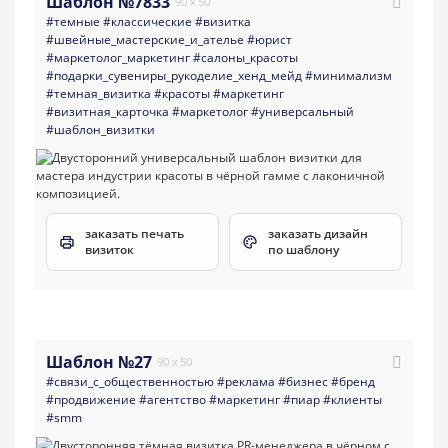
Шаблон №7833
90 x 50
#темные
#классические
#визитка
#швейные_мастерские_и_ателье
#юрист
#маркетолог_маркетинг
#салоны_красоты
#подарки_сувениры_рукоделие_хенд_мейд
#минимализм
#темная_визитка
#красоты
#маркетинг
#визитная_карточка
#маркетолог
#универсальный
#шаблон_визитки
заказать печать
заказать дизайн
визиток
по шаблону
Шаблон №27
90 x 50
#связи_с_общественностью
#реклама
#бизнес
#бренд
#продвижение
#агентство
#маркетинг
#пиар
#клиенты
#smm