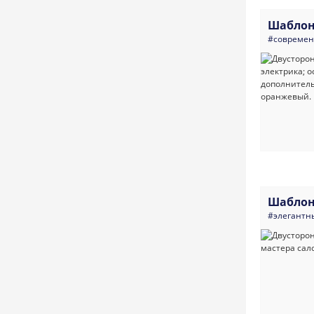
Шаблон
#совреме
Шаблон
#элегантн