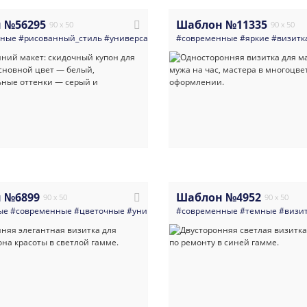
 №56295
Шаблон №11335
90 x 50
90 x 50
нные
#рисованный_стиль
#универсальные
#современные
#все_для_ремонта
#яркие
#электрика
#визитк
#
 №6899
Шаблон №4952
90 x 50
90 x 50
ые
#современные
#цветочные
#универсальные
#современные
#визитка
#маникюр_педи
#темные
#визи