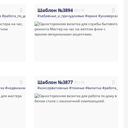
Шаблон №3894
90 x 50
а
мастер_на_все_руки
#работа_по_дому_мастера_разнорабочие
#многоцелевые
#забавные_и_причудливые
#электрик
#мастер
#светлые
#яркие
#мастер_на_все_руки
#универсальные
#ремонт
#листо
#
Шаблон №3877
90 x 50
кюр
тка
#недвижимость
#визажисты
#салоны_красоты
#дома_и_коттеджи
#консервативные
#спа_spa
#работа_по_дому_мастера_разнора
#темные
#мастерногтевогосервиса
#визитка
#работа_по_до
#кр