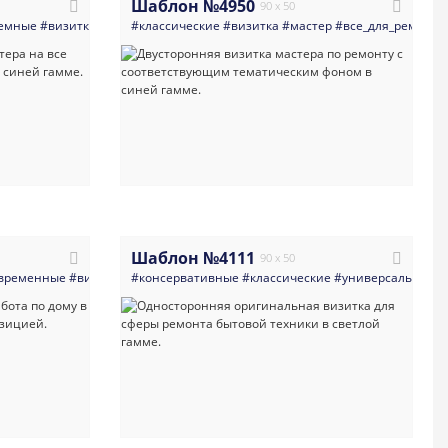
Шаблон №4950
90 x 50
ионеры_вентиляция
емные
#визитка
#дома_и_коттеджи
#мастер_на_все_руки
#классические
#строитель
#визитка
#минимализм
#мастер
#сантехника
#все_для_ремонта
#темная_визитка
#электрика
#
Шаблон №4111
90 x 50
знорабочие
временные
#мастер_на_все_руки
#визитка
#работа_по_дому_мастера_разнорабочие
#консервативные
#укладка_плитки_ламината_других_покры
#классические
#универсальные
#строитель
#