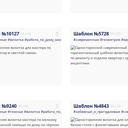
 №10127
Шаблон №5728
90 x 50
90 x 50
нные
#визитка
#работа_по_дому_мастера_разнорабочие
#современные
#мастер
#геометрия
#все_для
#яр
 №9240
Шаблон №4843
90 x 50
90 x 50
нные
#темные
#визитка
#работа_по_дому_мастера_разнорабочие
#забавные_и_причудливые
#мастер
#со