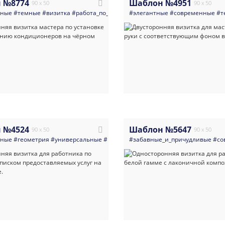
 №8774
Шаблон №4951
90 x 50
90 x 50
нные
#темные
#визитка
#работа_по_дому_мастера_разнорабочие
#элегантные
#современные
#кондиц
#т
 №4524
Шаблон №5647
90 x 50
90 x 50
нные
#геометрия
#универсальные
#визитка
#забавные_и_причудливые
#работа_по_дому_мастера_ра
#со