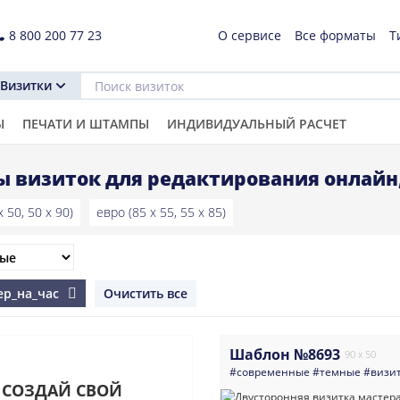
8 800 200 77 23
О сервисе
Все форматы
Т
Визитки
Ы
ПЕЧАТИ И ШТАМПЫ
ИНДИВИДУАЛЬНЫЙ РАСЧЕТ
 визиток для редактирования онлайн,
 50, 50 x 90)
евро (85 x 55, 55 x 85)
ер_на_час
Очистить все
Шаблон №8693
90 x 50
#современные
#темные
#визи
СОЗДАЙ СВОЙ