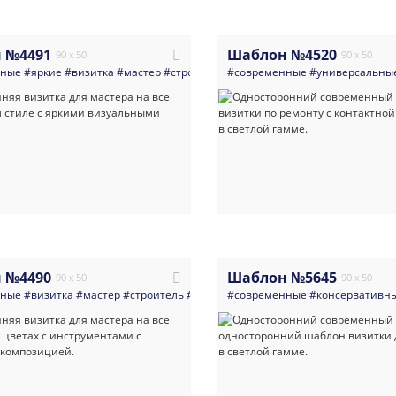
 №4491
Шаблон №4520
90 x 50
90 x 50
нные
#яркие
#визитка
#мастер
#строитель
#современные
#крыши_и_кровельные_работы
#универсальны
 №4490
Шаблон №5645
90 x 50
90 x 50
нные
#визитка
#мастер
#строитель
#сантехника
#современные
#электрика
#консервативн
#мастер_на_в