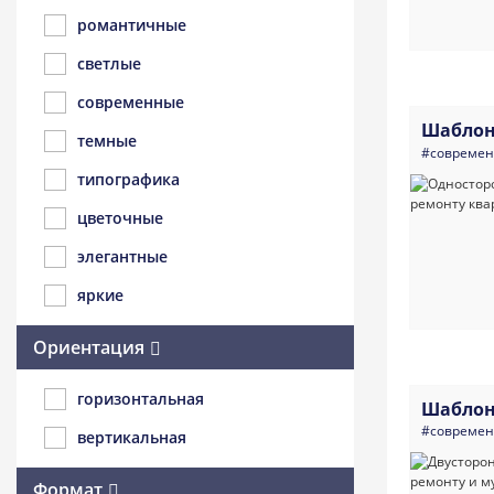
романтичные
светлые
современные
Шаблон
темные
#совреме
типографика
цветочные
элегантные
яркие
Ориентация
горизонтальная
Шаблон
#совреме
вертикальная
Формат