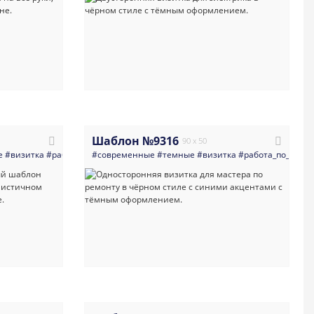
Шаблон №9316
90 x 50
знорабочие
е
#визитка
#работа_по_дому_мастера_разнорабочие
#все_для_ремонта
#современные
#строитель
#темные
#электрика
#визитка
#мастер
#мастер_на_все_рук
#работа_по_дому
#строитель
#