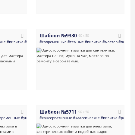
Шаблон №9330
90 x 50
_ремонта
кие
#визитка
#строительная_компания
#работа_по_дому_мастера_разнорабочие
#современные
#сантехника
#темные
#визитка
#электрика
#мастер
#мастер
#двери_устан
#все_для_
#все_дл
Шаблон №5711
90 x 50
временные
#все_для_ремонта
#универсальные
#электрика
#консервативные
#визитка
#мастер_на_все_руки
#мастер
#классические
#электрика
#ремонт_квартир_отде
#визитка
#мастер_на_вс
#работа_