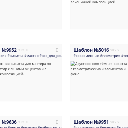
 №9952
Шаблон №5016
90 x 50
90 x 50
ские
#визитка
#мастер
#все_для_ремонта
#сантехника
#современные
#электрика
#геометрия
#масте
#те
 №9636
Шаблон №9951
90 x 50
90 x 50
нные
#яркие
#визитка
#работа_по_дому_мастера_разнорабочие
#классические
#визитка
#мастер_на
#маст