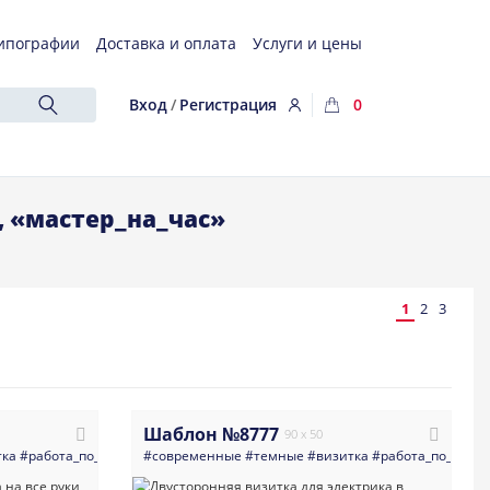
ипографии
Доставка и оплата
Услуги и цены
Вход
/
Регистрация
0
 «мастер_на_час»
1
2
3
Шаблон №8777
90 x 50
тка
#работа_по_дому_мастера_разнорабочие
#современные
#темные
#мастер
#визитка
#двери_установка_д
#работа_по_дому