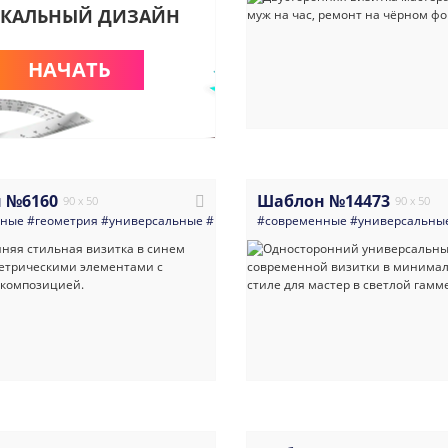
КАЛЬНЫЙ ДИЗАЙН
НАЧАТЬ
 №6160
Шаблон №14473
90 x 50
90 x 50
нные
#геометрия
#универсальные
#визитка
#современные
#работа_по_дому_мастера_ра
#универсальны