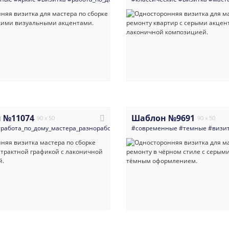
 №11074
Шаблон №9691
90 x 50
90 x 50
работа_по_дому_мастера_разнорабочие
#мастер_на_все_руки
#современные
#темные
#мебель
#визи
#аб