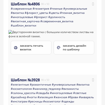
Шаблон №4806
90 x 50
#современные
#геометрия
#темные
#универсальные
#визитка
#флорист_цветы
#цветы
#темная_визитка
#многоцелевые
#флорист
#должность
#визитная_карточка
#современная_визитка
#шаблон_визитки
заказать печать
заказать дизайн
визиток
по шаблону
Шаблон №3928
90 x 50
#элегантные
#романтичные
#универсальные
#визитка
#косметология
#маникюр_педикюр
#визажисты
#салоны_красоты
#свадьба
#многоцелевые
#светлые
#дизайнер
#ногти
#эпиляция
#женская
#брови
#акварель
#инстаграм
#ресницы
#косметолог
#одежды