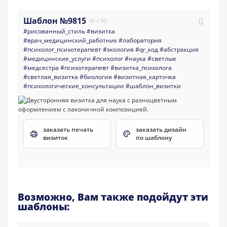
Шаблон №9815
90 x 50
#рисованный_стиль
#визитка
#врач_медицинский_работник
#лаборатория
#психолог_психотерапевт
#экология
#qr_код
#абстракция
#медицинские_услуги
#психолог
#наука
#светлые
#медсестра
#психотерапевт
#визитка_психолога
#светлая_визитка
#биология
#визитная_карточка
#психологические_консультации
#шаблон_визитки
заказать печать
заказать дизайн
визиток
по шаблону
Возможно, Вам также подойдут эти
шаблоны: