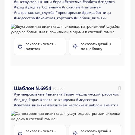
#инструкторы
#няни
#врач
#светлые
#забота
#сиделка
#уход
#уход_за_больными
#пожилые
#патронаж
#патронажная_служба
#престарелые
#домработница
#медсестра
#визитная_карточка
#шаблон_визитки
заказать печать
заказать дизайн
визиток
по шаблону
Шаблон №6954
90 x 50
#универсальные
#визитка
#врач_медицинский_работник
#qr_код
#врач
#светлые
#сиделка
#медсестра
#светлая_визитка
#визитная_карточка
#шаблон_визитки
заказать печать
заказать дизайн