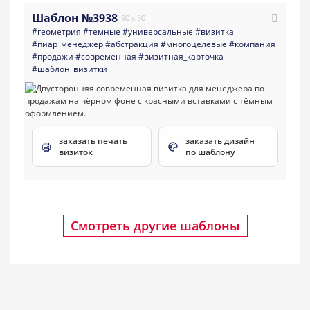
Шаблон №3938
90 x 50
#геометрия
#темные
#универсальные
#визитка
#пиар_менеджер
#абстракция
#многоцелевые
#компания
#продажи
#современная
#визитная_карточка
#шаблон_визитки
заказать печать
заказать дизайн
визиток
по шаблону
Смотреть другие шаблоны