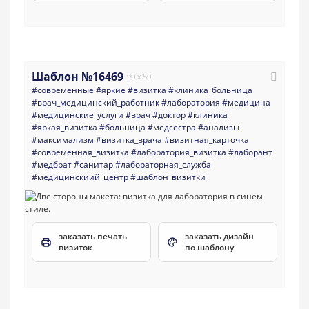
Шаблон №16469
90 x 50
#современные
#яркие
#визитка
#клиника_больница
#врач_медицинский_работник
#лаборатория
#медицина
#медицинские_услуги
#врач
#доктор
#клиника
#яркая_визитка
#больница
#медсестра
#анализы
#максимализм
#визитка_врача
#визитная_карточка
#современная_визитка
#лаборатория_визитка
#лаборант
#медбрат
#санитар
#лабораторная_служба
#медицинскиий_центр
#шаблон_визитки
заказать печать
заказать дизайн
визиток
по шаблону