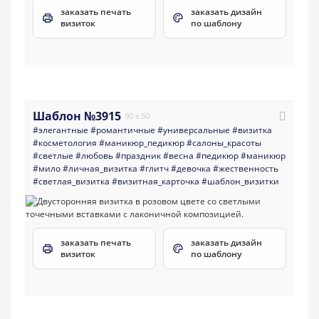
заказать печать
заказать дизайн
визиток
по шаблону
Шаблон №3915
90 x 50
#элегантные
#романтичные
#универсальные
#визитка
#косметология
#маникюр_педикюр
#салоны_красоты
#светлые
#любовь
#праздник
#весна
#педикюр
#маникюр
#мило
#личная_визитка
#глитч
#девочка
#жественность
#светлая_визитка
#визитная_карточка
#шаблон_визитки
заказать печать
заказать дизайн
визиток
по шаблону