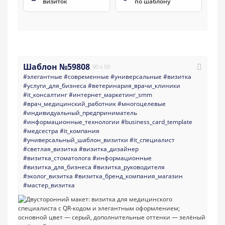
визиток
по шаблону
Шаблон №59808
90 x 50
#элегантные
#современные
#универсальные
#визитка
#услуги_для_бизнеса
#ветеринария_врачи_клиники
#it_консалтинг
#интернет_маркетинг_smm
#врач_медицинский_работник
#многоцелевые
#индивидуальный_предприниматель
#информационные_технологии
#business_card_template
#медсестра
#it_компания
#универсальный_шаблон_визитки
#it_специалист
#светлая_визитка
#визитка_дизайнер
#визитка_стоматолога
#информационные
#визитка_для_бизнеса
#визитка_руководителя
#эколог_визитка
#визитка_бренд_компания_магазин
#мастер_визитка