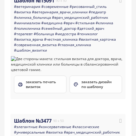
Шаблон №15091
90 x 50
#ветеринария
#современные
#рисованный_стиль
#визитка
#ветеринария_врачи_клиники
#педиатр
#клиника_больница
#врач_медицинский_работник
#минимализм
#медицина
#врач
#стильная
#клиника
#поликлиника
#семейный_доктор
#детский_врач
#терапевт
#больница
#медсестра
#гениколог
#визитка_врача
#честная_клиника
#визитная_карточка
#современная_визитка
#глазная_клиника
#шаблон_визитки
заказать печать
заказать дизайн
визиток
по шаблону
Шаблон №3477
90 x 50
#элегантные
#консервативные
#классические
#универсальные
#визитка
#врач_медицинский_работник