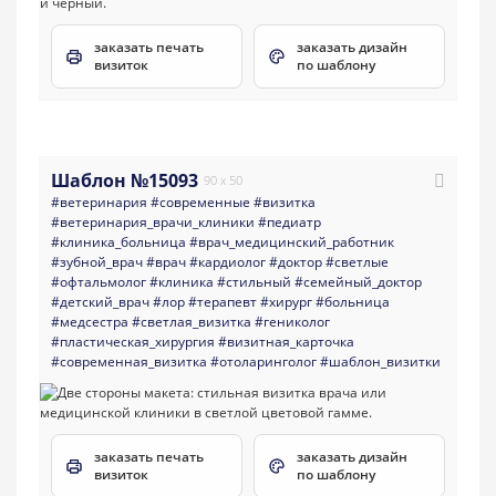
заказать печать
заказать дизайн
визиток
по шаблону
Шаблон №15093
90 x 50
#ветеринария
#современные
#визитка
#ветеринария_врачи_клиники
#педиатр
#клиника_больница
#врач_медицинский_работник
#зубной_врач
#врач
#кардиолог
#доктор
#светлые
#офтальмолог
#клиника
#стильный
#семейный_доктор
#детский_врач
#лор
#терапевт
#хирург
#больница
#медсестра
#светлая_визитка
#гениколог
#пластическая_хирургия
#визитная_карточка
#современная_визитка
#отоларинголог
#шаблон_визитки
заказать печать
заказать дизайн
визиток
по шаблону