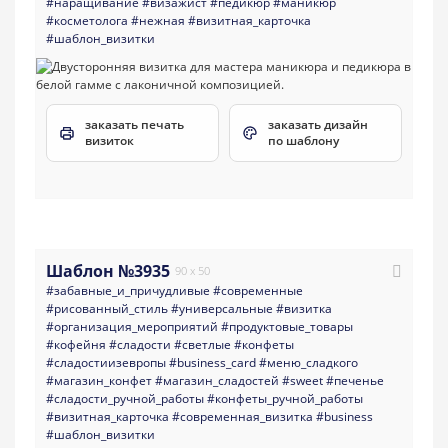
#наращивание
#визажист
#педикюр
#маникюр
#косметолога
#нежная
#визитная_карточка
#шаблон_визитки
заказать печать
заказать дизайн
визиток
по шаблону
Шаблон №3935
90 x 50
#забавные_и_причудливые
#современные
#рисованный_стиль
#универсальные
#визитка
#организация_мероприятий
#продуктовые_товары
#кофейня
#сладости
#светлые
#конфеты
#сладостиизевропы
#business_card
#меню_сладкого
#магазин_конфет
#магазин_сладостей
#sweet
#печенье
#сладости_ручной_работы
#конфеты_ручной_работы
#визитная_карточка
#современная_визитка
#business
#шаблон_визитки