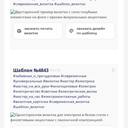
#современная_визитка
#шаблон_визитки
заказать печать
заказать дизайн
визиток
по шаблону
Шаблон №4843
90 x 50
#забавные_и_причудливые
#современные
#универсальные
#визитка
#мастер
#электрика
#мастер_на_все_руки
#многоцелевые
#электрик
#электричество
#светлые
#электрическая_вилка
#мастер_на_час
#электромонтажные_работы
#визитная_карточка
#современная_визитка
#шаблон_визитки