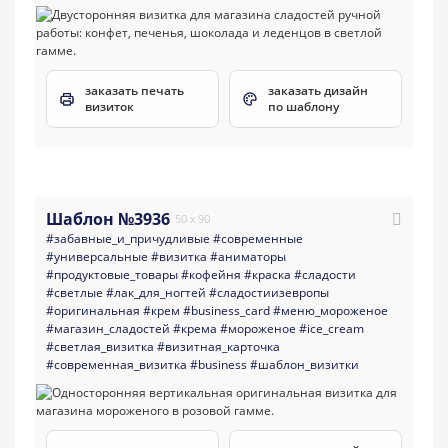
заказать печать
заказать дизайн
визиток
по шаблону
Шаблон №3936
50 x 90
#забавные_и_причудливые
#современные
#универсальные
#визитка
#аниматоры
#продуктовые_товары
#кофейня
#краска
#сладости
#светлые
#лак_для_ногтей
#сладостиизевропы
#оригинальная
#крем
#business_card
#меню_мороженое
#магазин_сладостей
#крема
#мороженое
#ice_cream
#светлая_визитка
#визитная_карточка
#современная_визитка
#business
#шаблон_визитки