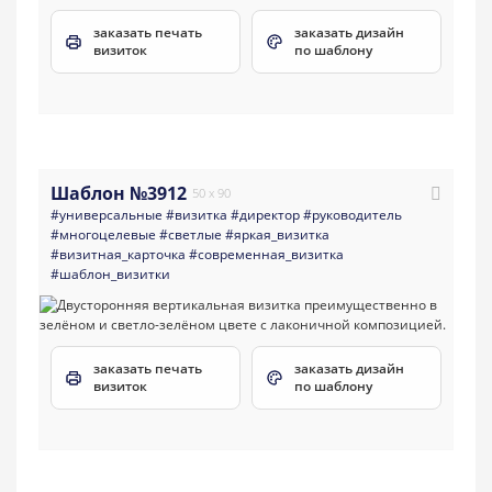
заказать печать
заказать дизайн
визиток
по шаблону
Шаблон №3912
50 x 90
#универсальные
#визитка
#директор
#руководитель
#многоцелевые
#светлые
#яркая_визитка
#визитная_карточка
#современная_визитка
#шаблон_визитки
заказать печать
заказать дизайн
визиток
по шаблону