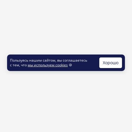
Пользуясь нашим сайтом, вы соглашаетесь
Хорошо
с тем, что
мы используем cookies
🍪
КОНТАКТЫ
info@printut.com
8 800 200 77 23