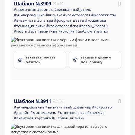
Шаблон №3909
90 x 50
#цветочные
#темные
#рисованный_стиль
#универсальные
#визитка
#косметология
#массажисты
#визажисты
#спа_spa
#флорист_цветы
#косметика
#темная_визитка
#косметолог
#спа
#салон_красоты
#каллы
#spa
#визитная_карточка
#шаблон_визитки
заказать печать
заказать дизайн
визиток
по шаблону
Шаблон №3911
90 x 50
#универсальные
#визитка
#веб_дизайнер
#искусство
#дизайн
#минимализм
#многоцелевые
#светлые
#визитная_карточка
#шаблон_визитки