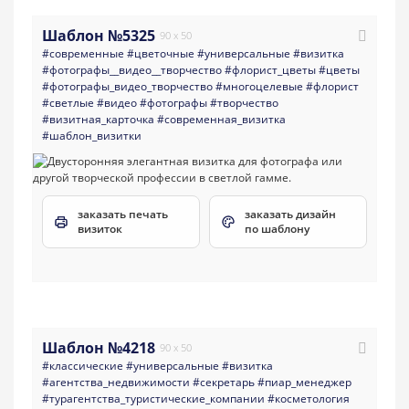
Шаблон №5325
90 x 50
#современные
#цветочные
#универсальные
#визитка
#фотографы__видео__творчество
#флорист_цветы
#цветы
#фотографы_видео_творчество
#многоцелевые
#флорист
#светлые
#видео
#фотографы
#творчество
#визитная_карточка
#современная_визитка
#шаблон_визитки
заказать печать
заказать дизайн
визиток
по шаблону
Шаблон №4218
90 x 50
#классические
#универсальные
#визитка
#агентства_недвижимости
#секретарь
#пиар_менеджер
#турагентства_туристические_компании
#косметология