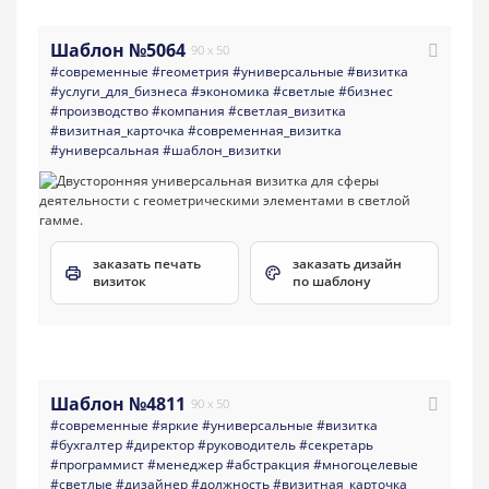
Шаблон №5064
90 x 50
#современные
#геометрия
#универсальные
#визитка
#услуги_для_бизнеса
#экономика
#светлые
#бизнес
#производство
#компания
#светлая_визитка
#визитная_карточка
#современная_визитка
#универсальная
#шаблон_визитки
заказать печать
заказать дизайн
визиток
по шаблону
Шаблон №4811
90 x 50
#современные
#яркие
#универсальные
#визитка
#бухгалтер
#директор
#руководитель
#секретарь
#программист
#менеджер
#абстракция
#многоцелевые
#светлые
#дизайнер
#должность
#визитная_карточка