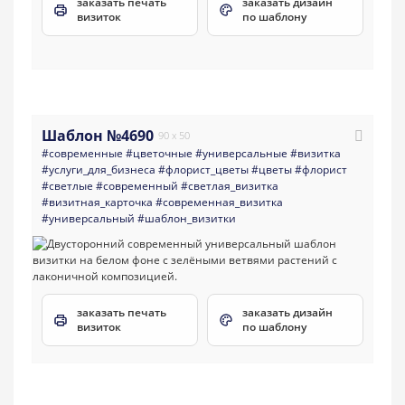
заказать печать
заказать дизайн
визиток
по шаблону
Шаблон №4690
90 x 50
#современные
#цветочные
#универсальные
#визитка
#услуги_для_бизнеса
#флорист_цветы
#цветы
#флорист
#светлые
#современный
#светлая_визитка
#визитная_карточка
#современная_визитка
#универсальный
#шаблон_визитки
заказать печать
заказать дизайн
визиток
по шаблону