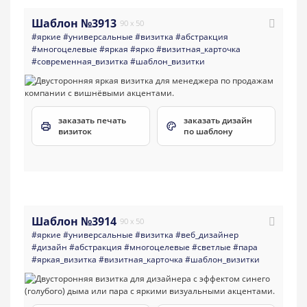
Шаблон №3913
90 x 50
#яркие
#универсальные
#визитка
#абстракция
#многоцелевые
#яркая
#ярко
#визитная_карточка
#современная_визитка
#шаблон_визитки
заказать печать
заказать дизайн
визиток
по шаблону
Шаблон №3914
90 x 50
#яркие
#универсальные
#визитка
#веб_дизайнер
#дизайн
#абстракция
#многоцелевые
#светлые
#пара
#яркая_визитка
#визитная_карточка
#шаблон_визитки