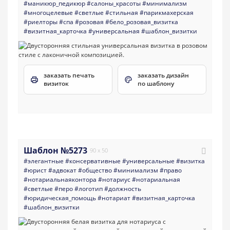
#маникюр_педикюр
#салоны_красоты
#минимализм
#многоцелевые
#светлые
#стильная
#парикмахерская
#риелторы
#спа
#розовая
#бело_розовая_визитка
#визитная_карточка
#универсальная
#шаблон_визитки
заказать печать
заказать дизайн
визиток
по шаблону
Шаблон №5273
90 x 50
#элегантные
#консервативные
#универсальные
#визитка
#юрист
#адвокат
#общество
#минимализм
#право
#нотариальнаяконтора
#нотариус
#нотариальная
#светлые
#перо
#логотип
#должность
#юридическая_помощь
#нотариат
#визитная_карточка
#шаблон_визитки