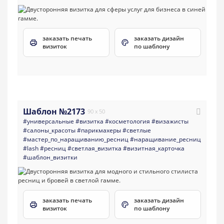
заказать печать
заказать дизайн
визиток
по шаблону
Шаблон №2173
90 x 50
#универсальные
#визитка
#косметология
#визажисты
#салоны_красоты
#парикмахеры
#светлые
#мастер_по_наращиванию_ресниц
#наращивание_ресниц
#lash
#ресниц
#светлая_визитка
#визитная_карточка
#шаблон_визитки
заказать печать
заказать дизайн
визиток
по шаблону