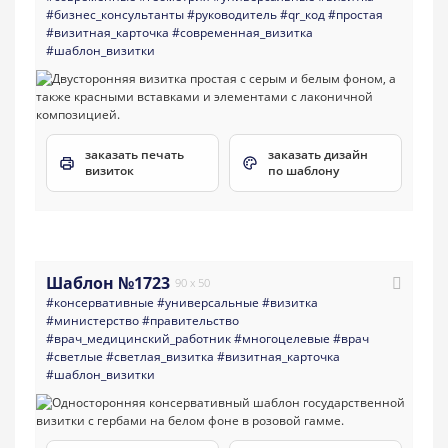
#бизнес_консультанты
#руководитель
#qr_код
#простая
#визитная_карточка
#современная_визитка
#шаблон_визитки
заказать печать
заказать дизайн
визиток
по шаблону
Шаблон №1723
90 x 50
#консервативные
#универсальные
#визитка
#министерство
#правительство
#врач_медицинский_работник
#многоцелевые
#врач
#светлые
#светлая_визитка
#визитная_карточка
#шаблон_визитки