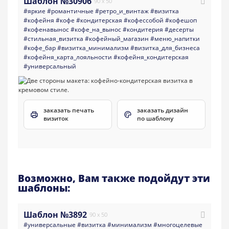
Шаблон №30906
90 x 50
#яркие
#романтичные
#ретро_и_винтаж
#визитка
#кофейня
#кофе
#кондитерская
#кофессобой
#кофешоп
#кофенавынос
#кофе_на_вынос
#кондитерия
#десерты
#стильная_визитка
#кофейный_магазин
#меню_напитки
#кофе_бар
#визитка_минимализм
#визитка_для_бизнеса
#кофейня_карта_лояльности
#кофейня_кондитерская
#универсальный
заказать печать
заказать дизайн
визиток
по шаблону
Возможно, Вам также подойдут эти
шаблоны:
Шаблон №3892
90 x 50
#универсальные
#визитка
#минимализм
#многоцелевые