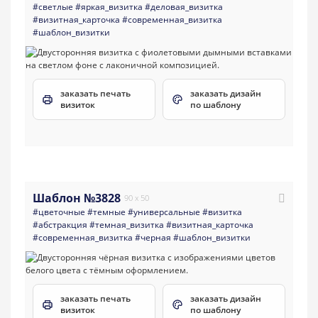
#светлые
#яркая_визитка
#деловая_визитка
#визитная_карточка
#современная_визитка
#шаблон_визитки
заказать печать
заказать дизайн
визиток
по шаблону
Шаблон №3828
90 x 50
#цветочные
#темные
#универсальные
#визитка
#абстракция
#темная_визитка
#визитная_карточка
#современная_визитка
#черная
#шаблон_визитки
заказать печать
заказать дизайн
визиток
по шаблону