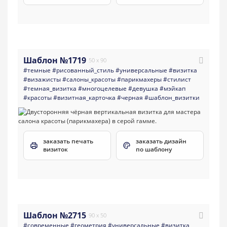
Шаблон №1719
50 x 90
#темные
#рисованный_стиль
#универсальные
#визитка
#визажисты
#салоны_красоты
#парикмахеры
#стилист
#темная_визитка
#многоцелевые
#девушка
#мэйкап
#красоты
#визитная_карточка
#черная
#шаблон_визитки
заказать печать
заказать дизайн
визиток
по шаблону
Шаблон №2715
90 x 50
#современные
#геометрия
#универсальные
#визитка