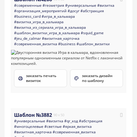
#современные
#геометрия
#универсальные
#визитка
#организация_мероприятий
#досуг
#абстракция
#business_card
#игра_в_кальмара
#визитка_игра_в_кальмара
#визитка_из_сериала_игра_в_кальмара
#шаблон_визитки_игра_в_кальмара
#squid_game
#jeu_de_calmar
#визитная_карточка
#современная_визитка
#business
#шаблон_визитки
заказать печать
заказать дизайн
визиток
по шаблону
Шаблон №3882
90 x 50
#универсальные
#визитка
#qr_код
#абстракция
#многоцелевые
#светлые
#яркая_визитка
#визитная_карточка
#современная_визитка