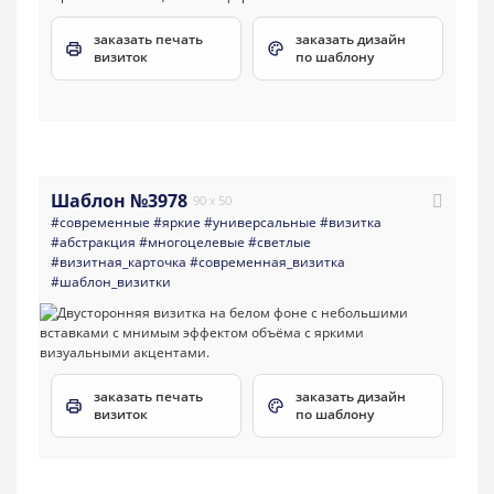
заказать печать
заказать дизайн
визиток
по шаблону
Шаблон №3978
90 x 50
#современные
#яркие
#универсальные
#визитка
#абстракция
#многоцелевые
#светлые
#визитная_карточка
#современная_визитка
#шаблон_визитки
заказать печать
заказать дизайн
визиток
по шаблону