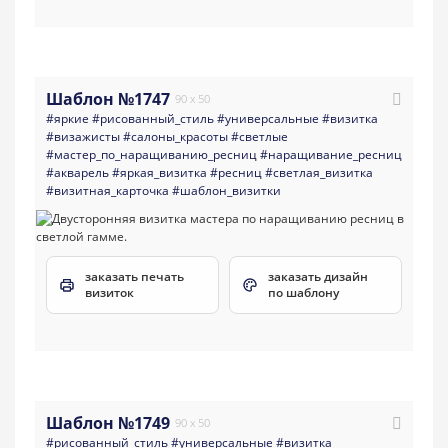
Шаблон №1747
90 x 50
#яркие
#рисованный_стиль
#универсальные
#визитка
#визажисты
#салоны_красоты
#светлые
#мастер_по_наращиванию_ресниц
#наращивание_ресниц
#акварель
#яркая_визитка
#ресниц
#светлая_визитка
#визитная_карточка
#шаблон_визитки
заказать печать
заказать дизайн
визиток
по шаблону
Шаблон №1749
90 x 50
#рисованный_стиль
#универсальные
#визитка