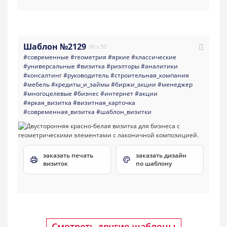
Шаблон №2129
90 x 50
#современные
#геометрия
#яркие
#классические
#универсальные
#визитка
#риэлторы
#аналитики
#консалтинг
#руководитель
#строительная_компания
#мебель
#кредиты_и_займы
#биржи_акции
#менеджер
#многоцелевые
#бизнес
#интернет
#акции
#яркая_визитка
#визитная_карточка
#современная_визитка
#шаблон_визитки
заказать печать
заказать дизайн
визиток
по шаблону
Смотреть другие шаблоны