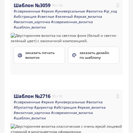
Шаблон №3059
90 x 50
#современные
#яркие
#универсальные
#визитка
#qr_код
#абстракция
#светлые
#зеленый
#яркая_визитка
#визитная_карточка
#современная_визитка
#шаблон_визитки
заказать печать
заказать дизайн
визиток
по шаблону
Шаблон №2716
90 x 50
#современные
#яркие
#универсальные
#визитка
#бухгалтер
#директор
#абстракция
#яркая_визитка
#визитная_карточка
#современная_визитка
#шаблон_визитки