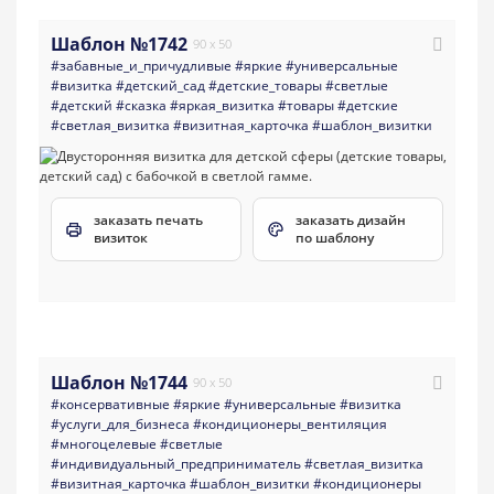
Шаблон №1742
90 x 50
#забавные_и_причудливые
#яркие
#универсальные
#визитка
#детский_сад
#детские_товары
#светлые
#детский
#сказка
#яркая_визитка
#товары
#детские
#светлая_визитка
#визитная_карточка
#шаблон_визитки
заказать печать
заказать дизайн
визиток
по шаблону
Шаблон №1744
90 x 50
#консервативные
#яркие
#универсальные
#визитка
#услуги_для_бизнеса
#кондиционеры_вентиляция
#многоцелевые
#светлые
#индивидуальный_предприниматель
#светлая_визитка
#визитная_карточка
#шаблон_визитки
#кондиционеры