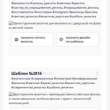
#визажисты
#салоны_красоты
#светлые
#красота
#мастер_по_наращиванию_ресниц
#наращивание_ресниц
#инставизитка
#инстаграм
#instagram
#ресницы
#ресниц
#светлая_визитка
#визитная_карточка
#шаблон_визитки
заказать печать
заказать дизайн
визиток
по шаблону
Шаблон №2816
90 x 50
#элегантные
#современные
#геометрия
#универсальные
#визитка
#светлые
#яркая_визитка
#визитная_карточка
#современная_визитка
#шаблон_визитки