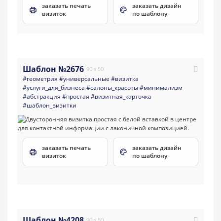
заказать печать
заказать дизайн
визиток
по шаблону
Шаблон №2676
90 x 50
#геометрия
#универсальные
#визитка
#услуги_для_бизнеса
#салоны_красоты
#минимализм
#абстракция
#простая
#визитная_карточка
#шаблон_визитки
заказать печать
заказать дизайн
визиток
по шаблону
Шаблон №4208
90 x 50