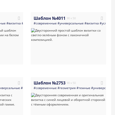
Шаблон №4011
90 x 50
ные
тка
#визитная_карточка
#визитка
#министерство
#современные
#современная_визитка
#правительство
#универсальные
#врач_медицинский_работ
#шаблон_визитки
#визитка
#услуги_д
Шаблон №2753
90 x 50
етлые
иверсальные
#визитная_карточка
#визитка
#современные
#руководитель
#современная_визитка
#геометрия
#веб_дизайнер
#темные
#шаблон_визитки
#многоцелевые
#универсальн
#с