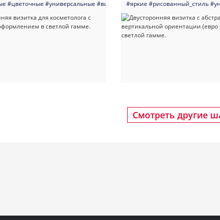
ые
#цветочные
#универсальные
#визитка
#дизайн
#яркие
#рисованный_стиль
#хенд_мейд
#космето
#у
Смотреть другие 