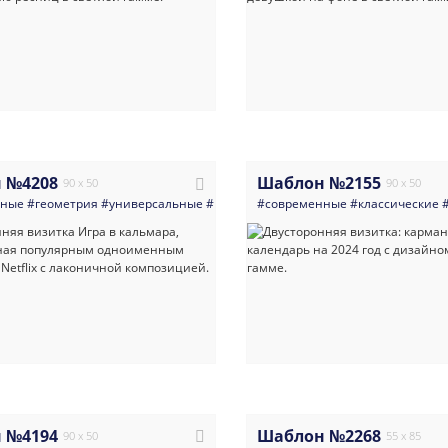
 №4208
Шаблон №2155
90 x 50
90 x 50
нные
#геометрия
#универсальные
#визитка
#современные
#организация_мероприятий
#классические
#
 №4194
Шаблон №2268
90 x 50
55 x 85