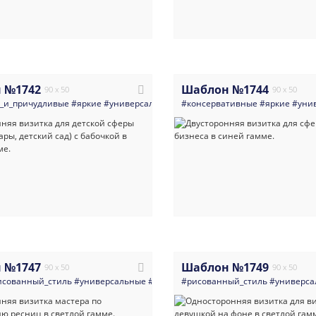
 №1742
Шаблон №1744
90 x 50
90 x 50
_и_причудливые
#яркие
#универсальные
#визитка
#консервативные
#детский_сад
#яркие
#детски
#уни
 №1747
Шаблон №1749
90 x 50
90 x 50
исованный_стиль
#универсальные
#визитка
#рисованный_стиль
#визажисты
#салоны_красот
#универса