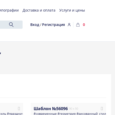
ипографии
Доставка и оплата
Услуги и цены
Вход
/
Регистрация
0
,
Шаблон №56096
90 x 50
тиль
#праздничные
#универсальные
#современные
#искусство
#геометрия
#дизайн
#рисованный_стиль
#открытка
#тип
#пр