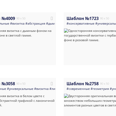
 №4009
Шаблон №1723
90 x 50
90 x 50
льные
#визитка
#абстракция
#дым
#многоцелевые
#консервативные
#светлые
#универсаль
#яркая_визи
 №3058
Шаблон №2758
90 x 50
90 x 50
нные
#универсальные
#визитка
#линии
#абстракция
#современные
#многоцелевые
#геометрия
#св
#ун