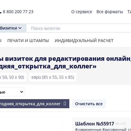
8 800 200 77 23
О сервисе
Все форматы
Т
Визитки
Ы
ПЕЧАТИ И ШТАМПЫ
ИНДИВИДУАЛЬНЫЙ РАСЧЕТ
 визиток для редактирования онлайн
дняя_открытка_для_коллег»
 50, 50 x 90)
евро (85 x 55, 55 x 85)
огодняя_открытка_для_коллег
Очистить все
Шаблон №55917
90 x 50
#современные
#рисованный_с