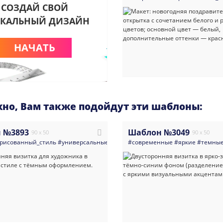
СОЗДАЙ СВОЙ
КАЛЬНЫЙ ДИЗАЙН
НАЧАТЬ
но, Вам также подойдут эти шаблоны:
 №3893
Шаблон №3049
90 x 50
90 x 50
рисованный_стиль
#универсальные
#визитка
#современные
#искусство
#абстракция
#яркие
#темны
#т