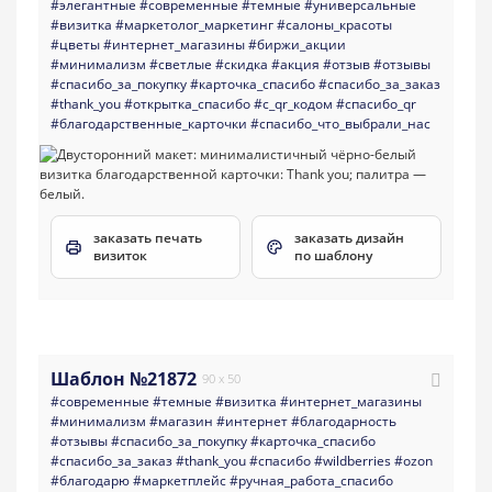
#элегантные
#современные
#темные
#универсальные
#визитка
#маркетолог_маркетинг
#салоны_красоты
#цветы
#интернет_магазины
#биржи_акции
#минимализм
#светлые
#скидка
#акция
#отзыв
#отзывы
#спасибо_за_покупку
#карточка_спасибо
#спасибо_за_заказ
#thank_you
#открытка_спасибо
#с_qr_кодом
#спасибо_qr
#благодарственные_карточки
#спасибо_что_выбрали_нас
заказать печать
заказать дизайн
визиток
по шаблону
Шаблон №21872
90 x 50
#современные
#темные
#визитка
#интернет_магазины
#минимализм
#магазин
#интернет
#благодарность
#отзывы
#спасибо_за_покупку
#карточка_спасибо
#спасибо_за_заказ
#thank_you
#спасибо
#wildberries
#ozon
#благодарю
#маркетплейс
#ручная_работа_спасибо