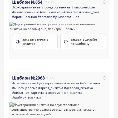
Шаблон №854
90 x 50
#консервативные
#государственные
#классические
#универсальные
#минимализм
#светлые
#белый_фон
#оригинальная
#логотип
#универсальная
заказать печать
заказать дизайн
визиток
по шаблону
Шаблон №2968
90 x 50
#современные
#универсальные
#визитка
#абстракция
#многоцелевые
#яркая_визитка
#деловая_визитка
#визитная_карточка
#современная_визитка
#шаблон_визитки