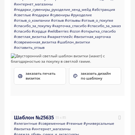
#интернет_магазины
#подарки_сувениры_рукоделие_хенд_мейд
#абстракция
#светлые
#подарки
#сувениры
#рукоделие
#отзыв_о_компании
#отзыв
#отзывы
#отзыв_о_покупке
#спасибо_за_покупку
#карточка_спасибо
#спасибо_за_заказ
#спасибо
#сердце
#wildberries
#ozon
#открытка_спасибо
#светлая_визитка
#маркетплейс
#визитная_карточка
#современная_визитка
#шаблон_визитки
#оставить_отзыв
заказать печать
заказать дизайн
визиток
по шаблону
Шаблон №25635
55 x 85
#элегантные
#современные
#темные
#универсальные
#визитка
#интернет_магазины
#одежда_обувь_сумки_и_аксессуары