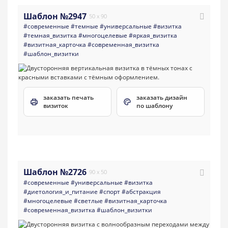
Шаблон №2947
50 x 90
#современные
#темные
#универсальные
#визитка
#темная_визитка
#многоцелевые
#яркая_визитка
#визитная_карточка
#современная_визитка
#шаблон_визитки
заказать печать
заказать дизайн
визиток
по шаблону
Шаблон №2726
90 x 50
#современные
#универсальные
#визитка
#диетология_и_питание
#спорт
#абстракция
#многоцелевые
#светлые
#визитная_карточка
#современная_визитка
#шаблон_визитки