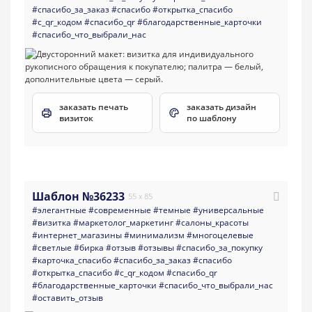
#спасибо_за_заказ
#спасибо
#открытка_спасибо
#с_qr_кодом
#спасибо_qr
#благодарственные_карточки
#спасибо_что_выбрали_нас
заказать печать
заказать дизайн
визиток
по шаблону
Шаблон №36233
55 x 85
#элегантные
#современные
#темные
#универсальные
#визитка
#маркетолог_маркетинг
#салоны_красоты
#интернет_магазины
#минимализм
#многоцелевые
#светлые
#бирка
#отзыв
#отзывы
#спасибо_за_покупку
#карточка_спасибо
#спасибо_за_заказ
#спасибо
#открытка_спасибо
#с_qr_кодом
#спасибо_qr
#благодарственные_карточки
#спасибо_что_выбрали_нас
#оставить_отзыв