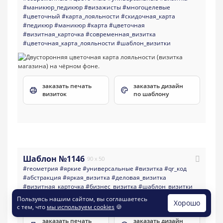
#маникюр_педикюр
#визажисты
#многоцелевые
#цветочный
#карта_лояльности
#скидочная_карта
#педикюр
#маникюр
#карта
#цветочная
#визитная_карточка
#современная_визитка
#цветочная_карта_лояльности
#шаблон_визитки
заказать печать
заказать дизайн
визиток
по шаблону
Шаблон №1146
90 x 50
#геометрия
#яркие
#универсальные
#визитка
#qr_код
#абстракция
#яркая_визитка
#деловая_визитка
#визитная_карточка
#бизнес_визитка
#шаблон_визитки
Пользуясь нашим сайтом, вы соглашаетесь
Хорошо
с тем, что
мы используем cookies
🍪
заказать печать
заказать дизайн