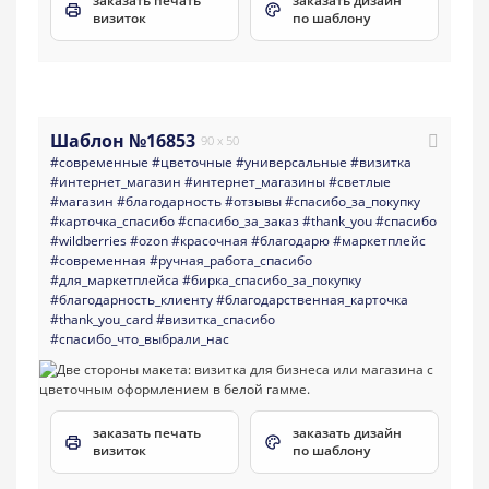
заказать печать
заказать дизайн
визиток
по шаблону
Шаблон №16853
90 x 50
#современные
#цветочные
#универсальные
#визитка
#интернет_магазин
#интернет_магазины
#светлые
#магазин
#благодарность
#отзывы
#спасибо_за_покупку
#карточка_спасибо
#спасибо_за_заказ
#thank_you
#спасибо
#wildberries
#ozon
#красочная
#благодарю
#маркетплейс
#современная
#ручная_работа_спасибо
#для_маркетплейса
#бирка_спасибо_за_покупку
#благодарность_клиенту
#благодарственная_карточка
#thank_you_card
#визитка_спасибо
#спасибо_что_выбрали_нас
заказать печать
заказать дизайн
визиток
по шаблону