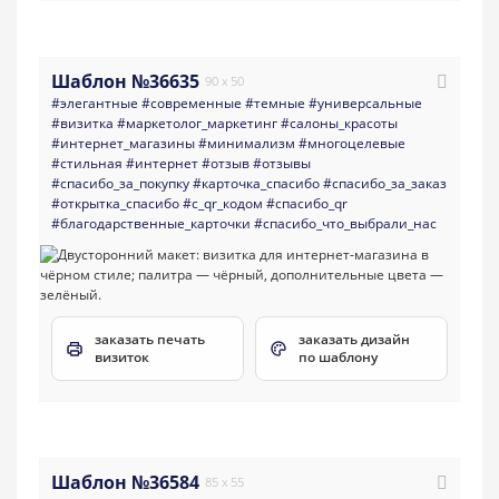
Шаблон №36635
90 x 50
#элегантные
#современные
#темные
#универсальные
#визитка
#маркетолог_маркетинг
#салоны_красоты
#интернет_магазины
#минимализм
#многоцелевые
#стильная
#интернет
#отзыв
#отзывы
#спасибо_за_покупку
#карточка_спасибо
#спасибо_за_заказ
#открытка_спасибо
#с_qr_кодом
#спасибо_qr
#благодарственные_карточки
#спасибо_что_выбрали_нас
заказать печать
заказать дизайн
визиток
по шаблону
Шаблон №36584
85 x 55