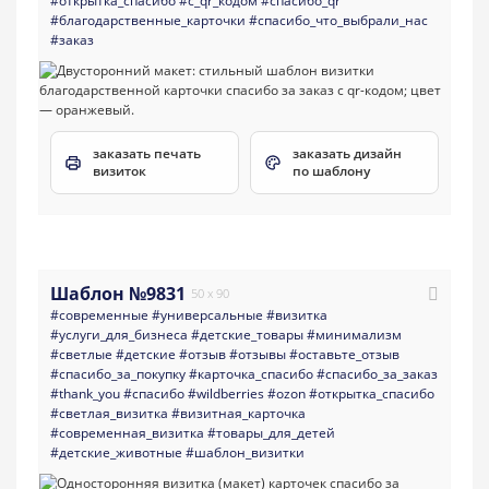
#открытка_спасибо
#с_qr_кодом
#спасибо_qr
#благодарственные_карточки
#спасибо_что_выбрали_нас
#заказ
заказать печать
заказать дизайн
визиток
по шаблону
Шаблон №9831
50 x 90
#современные
#универсальные
#визитка
#услуги_для_бизнеса
#детские_товары
#минимализм
#светлые
#детские
#отзыв
#отзывы
#оставьте_отзыв
#спасибо_за_покупку
#карточка_спасибо
#спасибо_за_заказ
#thank_you
#спасибо
#wildberries
#ozon
#открытка_спасибо
#светлая_визитка
#визитная_карточка
#современная_визитка
#товары_для_детей
#детские_животные
#шаблон_визитки