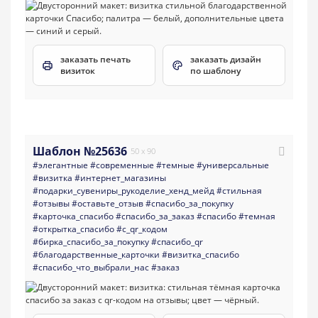
заказать печать
заказать дизайн
визиток
по шаблону
Шаблон №25636
50 x 90
#элегантные
#современные
#темные
#универсальные
#визитка
#интернет_магазины
#подарки_сувениры_рукоделие_хенд_мейд
#стильная
#отзывы
#оставьте_отзыв
#спасибо_за_покупку
#карточка_спасибо
#спасибо_за_заказ
#спасибо
#темная
#открытка_спасибо
#с_qr_кодом
#бирка_спасибо_за_покупку
#спасибо_qr
#благодарственные_карточки
#визитка_спасибо
#спасибо_что_выбрали_нас
#заказ