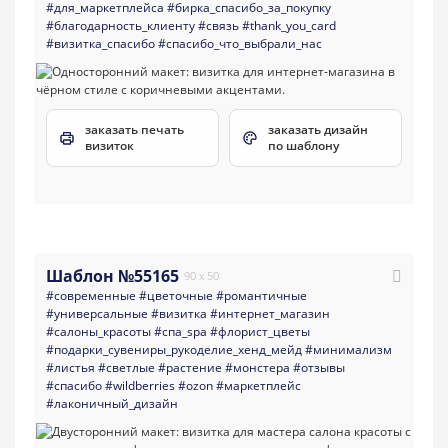
#для_маркетплейса
#бирка_спасибо_за_покупку
#благодарность_клиенту
#связь
#thank_you_card
#визитка_спасибо
#спасибо_что_выбрали_нас
заказать печать
заказать дизайн
визиток
по шаблону
Шаблон №55165
90 x 50
#современные
#цветочные
#романтичные
#универсальные
#визитка
#интернет_магазин
#салоны_красоты
#спа_spa
#флорист_цветы
#подарки_сувениры_рукоделие_хенд_мейд
#минимализм
#листья
#светлые
#растение
#монстера
#отзывы
#спасибо
#wildberries
#ozon
#маркетплейс
#лаконичный_дизайн