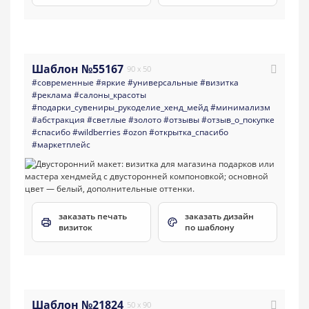
Шаблон №55167
90 x 50
#современные
#яркие
#универсальные
#визитка
#реклама
#салоны_красоты
#подарки_сувениры_рукоделие_хенд_мейд
#минимализм
#абстракция
#светлые
#золото
#отзывы
#отзыв_о_покупке
#спасибо
#wildberries
#ozon
#открытка_спасибо
#маркетплейс
заказать печать
заказать дизайн
визиток
по шаблону
Шаблон №21824
50 x 90