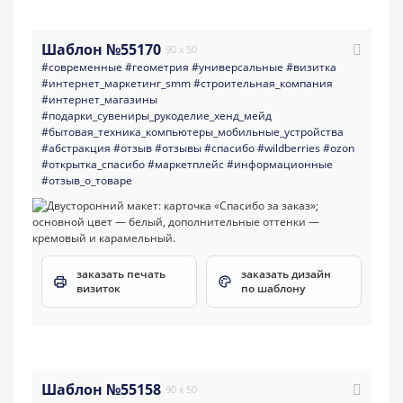
Шаблон №55170
90 x 50
#современные
#геометрия
#универсальные
#визитка
#интернет_маркетинг_smm
#строительная_компания
#интернет_магазины
#подарки_сувениры_рукоделие_хенд_мейд
#бытовая_техника_компьютеры_мобильные_устройства
#абстракция
#отзыв
#отзывы
#спасибо
#wildberries
#ozon
#открытка_спасибо
#маркетплейс
#информационные
#отзыв_о_товаре
заказать печать
заказать дизайн
визиток
по шаблону
Шаблон №55158
90 x 50