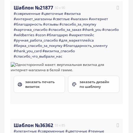
Шаблон №21877
50 x 90
#современные
#цветочные
#визитка
#интернет_магазины
#светлые
#магазин
#интернет
#благодарность
#отзывы
#спасибо_за_покупку
#карточка_спасибо
#спасибо_за_заказ
#thank_you
#спасибо
#wildberries
#ozon
#благодарю
#маркетплейс
#ручная_работа_спасибо
#для_маркетплейса
#бирка_спасибо_за_покупку
#благодарность_клиенту
#thank_you_card
#визитка_спасибо
#спасибо_что_выбрали_нас
заказать печать
заказать дизайн
визиток
по шаблону
Шаблон №36362
55 x 85
#элегантные
#современные
#цветочные
#темные