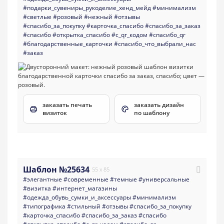
#подарки_сувениры_рукоделие_хенд_мейд
#минимализм
#светлые
#розовый
#нежный
#отзывы
#спасибо_за_покупку
#карточка_спасибо
#спасибо_за_заказ
#спасибо
#открытка_спасибо
#с_qr_кодом
#спасибо_qr
#благодарственные_карточки
#спасибо_что_выбрали_нас
#заказ
заказать печать
заказать дизайн
визиток
по шаблону
Шаблон №25634
55 x 85
#элегантные
#современные
#темные
#универсальные
#визитка
#интернет_магазины
#одежда_обувь_сумки_и_аксессуары
#минимализм
#типографика
#стильный
#отзывы
#спасибо_за_покупку
#карточка_спасибо
#спасибо_за_заказ
#спасибо