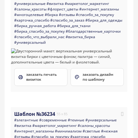
#универсальные
#визитка
#маркетолог_маркетинг
#салоны_красоты
#флорист_цветы
#интернет_магазины
#многоцелевые
#бирка
#отзывы
#спасибо_за_покупку
#карточка_спасибо
#спасибо_за_заказ
#бирка_для_одежды
#бирка_ручная_работа
#бирка_для_ткани
#бирка_спасибо_за_покупку
#благодарственные_карточки
#спасибо_что_выбрали_нас
#визитка_бирка
#универсальный
заказать печать
заказать дизайн
визиток
по шаблону
Шаблон №36234
55 x 85
#элегантные
#современные
#темные
#универсальные
#визитка
#маркетолог_маркетинг
#салоны_красоты
#интернет_магазины
#минимализм
#светлые
#нежная
#отзывы
#спасибо_за_покупку
#карточка_спасибо