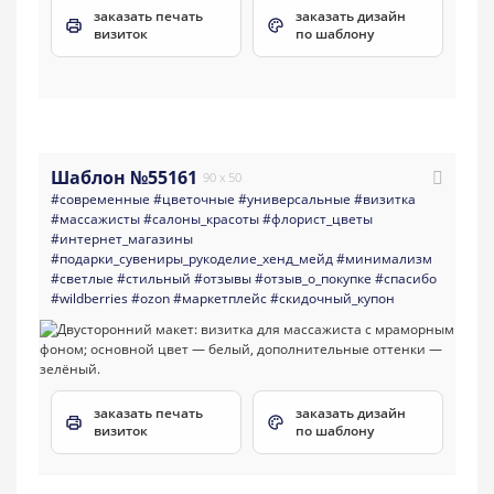
заказать печать
заказать дизайн
визиток
по шаблону
Шаблон №55161
90 x 50
#современные
#цветочные
#универсальные
#визитка
#массажисты
#салоны_красоты
#флорист_цветы
#интернет_магазины
#подарки_сувениры_рукоделие_хенд_мейд
#минимализм
#светлые
#стильный
#отзывы
#отзыв_о_покупке
#спасибо
#wildberries
#ozon
#маркетплейс
#скидочный_купон
заказать печать
заказать дизайн
визиток
по шаблону