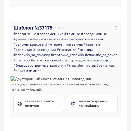
Шаблон №37175
90 x 50
#элегантные
#современные
#темные
#праздничные
#универсальные
#визитка
#маркетолог_маркетинг
#салоны_красоты
#интернет_магазины
#светлые
#стильная
#новогодняя
#снежинки
#отзывы
#спасибо_за_покупку
#карточка_спасибо
#спасибо_за_заказ
#спасибо
#открытка_спасибо
#с_qr_кодом
#спасибо_qr
#благодарственные_карточки
#спасибо_что_выбрали_нас
#заказ
#зимняя
заказать печать
заказать дизайн
визиток
по шаблону