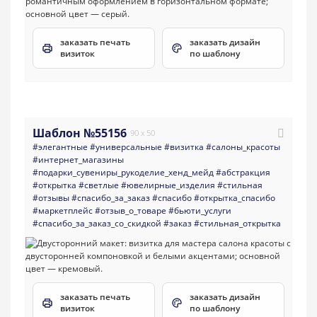
заказать печать
заказать дизайн
визиток
по шаблону
Шаблон №55156
90 x 50
#элегантные
#универсальные
#визитка
#салоны_красоты
#интернет_магазины
#подарки_сувениры_рукоделие_хенд_мейд
#абстракция
#открытка
#светлые
#ювелирные_изделия
#стильная
#отзывы
#спасибо_за_заказ
#спасибо
#открытка_спасибо
#маркетплейс
#отзыв_о_товаре
#бьюти_услуги
#спасибо_за_заказ_со_скидкой
#заказ
#стильная_открытка
заказать печать
заказать дизайн
визиток
по шаблону