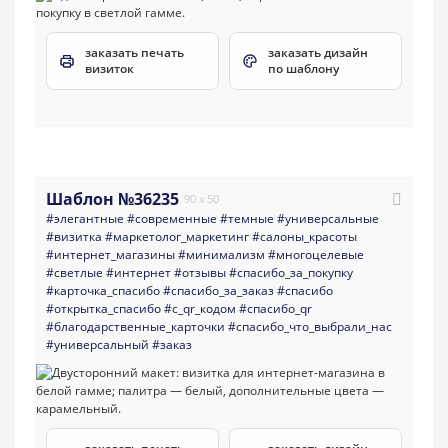
заказать печать
заказать дизайн
визиток
по шаблону
Шаблон №36235
90 x 50
#элегантные
#современные
#темные
#универсальные
#визитка
#маркетолог_маркетинг
#салоны_красоты
#интернет_магазины
#минимализм
#многоцелевые
#светлые
#интернет
#отзывы
#спасибо_за_покупку
#карточка_спасибо
#спасибо_за_заказ
#спасибо
#открытка_спасибо
#с_qr_кодом
#спасибо_qr
#благодарственные_карточки
#спасибо_что_выбрали_нас
#универсальный
#заказ