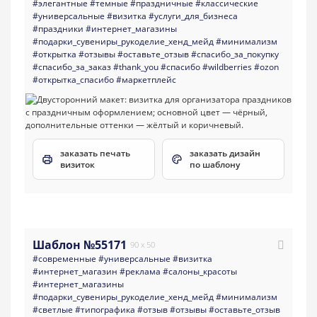
#элегантные
#темные
#праздничные
#классические
#универсальные
#визитка
#услуги_для_бизнеса
#праздники
#интернет_магазины
#подарки_сувениры_рукоделие_хенд_мейд
#минимализм
#открытка
#отзывы
#оставьте_отзыв
#спасибо_за_покупку
#спасибо_за_заказ
#thank_you
#спасибо
#wildberries
#ozon
#открытка_спасибо
#маркетплейс
заказать печать
заказать дизайн
визиток
по шаблону
Шаблон №55171
90 x 50
#современные
#универсальные
#визитка
#интернет_магазин
#реклама
#салоны_красоты
#интернет_магазины
#подарки_сувениры_рукоделие_хенд_мейд
#минимализм
#светлые
#типографика
#отзыв
#отзывы
#оставьте_отзыв