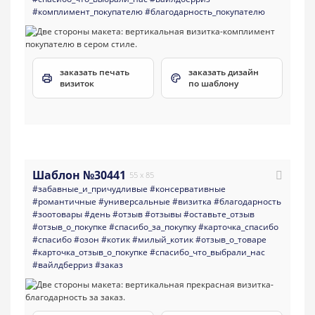
#комплимент_покупателю
#благодарность_покупателю
заказать печать
заказать дизайн
визиток
по шаблону
Шаблон №30441
55 x 85
#забавные_и_причудливые
#консервативные
#романтичные
#универсальные
#визитка
#благодарность
#зоотовары
#день
#отзыв
#отзывы
#оставьте_отзыв
#отзыв_о_покупке
#спасибо_за_покупку
#карточка_спасибо
#спасибо
#озон
#котик
#милый_котик
#отзыв_о_товаре
#карточка_отзыв_о_покупке
#спасибо_что_выбрали_нас
#вайлдберриз
#заказ