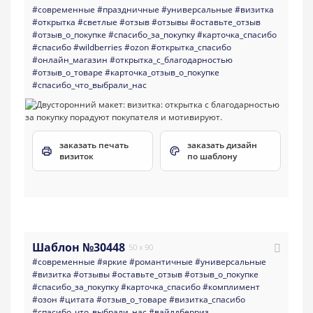
#современные
#праздничные
#универсальные
#визитка
#открытка
#светлые
#отзыв
#отзывы
#оставьте_отзыв
#отзыв_о_покупке
#спасибо_за_покупку
#карточка_спасибо
#спасибо
#wildberries
#ozon
#открытка_спасибо
#онлайн_магазин
#открытка_с_благодарностью
#отзыв_о_товаре
#карточка_отзыв_о_покупке
#спасибо_что_выбрали_нас
заказать печать
заказать дизайн
визиток
по шаблону
Шаблон №30448
50 x 90
#современные
#яркие
#романтичные
#универсальные
#визитка
#отзывы
#оставьте_отзыв
#отзыв_о_покупке
#спасибо_за_покупку
#карточка_спасибо
#комплимент
#озон
#цитата
#отзыв_о_товаре
#визитка_спасибо
#спасибо_что_выбрали_нас
#вайлдберриз