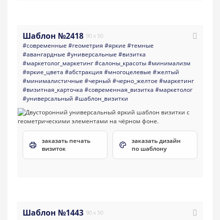
Шаблон №2418
90 x 50
#современные
#геометрия
#яркие
#темные
#авангардные
#универсальные
#визитка
#маркетолог_маркетинг
#салоны_красоты
#минимализм
#яркие_цвета
#абстракция
#многоцелевые
#желтый
#минималистичные
#черный
#черно_желтое
#маркетинг
#визитная_карточка
#современная_визитка
#маркетолог
#универсальный
#шаблон_визитки
заказать печать
заказать дизайн
визиток
по шаблону
Шаблон №1443
90 x 50