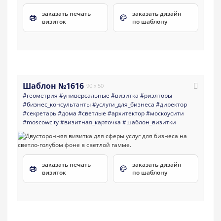
заказать печать
заказать дизайн
визиток
по шаблону
Шаблон №1616
90 x 50
#геометрия
#универсальные
#визитка
#риэлторы
#бизнес_консультанты
#услуги_для_бизнеса
#директор
#секретарь
#дома
#светлые
#архитектор
#москоусити
#moscowcity
#визитная_карточка
#шаблон_визитки
заказать печать
заказать дизайн
визиток
по шаблону