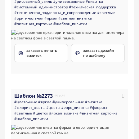
#рисованный_стиль
#универсальные
#визитка
#системный_администратор
#техническая_поддержка
#техническая_поддержка_и_сопровождение
#светлые
#оригинальная
#яркая
#светлая_визитка
#визитная_карточка
#шаблон_визитки
заказать печать
заказать дизайн
визиток
по шаблону
Шаблон №2273
55 x 85
#цветочные
#яркие
#универсальные
#визитка
#флорист_цветы
#цветы
#евро_визитка
#флорист
#светлые
#цветок
#яркая_визитка
#визитная_карточка
#шаблон_визитки