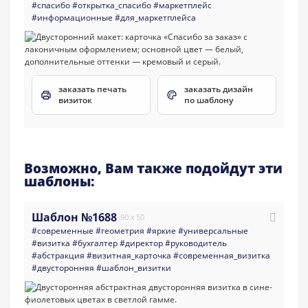
#спасибо
#открытка_спасибо
#маркетплейс
#информационные
#для_маркетплейса
заказать печать
заказать дизайн
визиток
по шаблону
Возможно, Вам также подойдут эти
шаблоны:
Шаблон №1688
90 x 50
#современные
#геометрия
#яркие
#универсальные
#визитка
#бухгалтер
#директор
#руководитель
#абстракция
#визитная_карточка
#современная_визитка
#двусторонняя
#шаблон_визитки