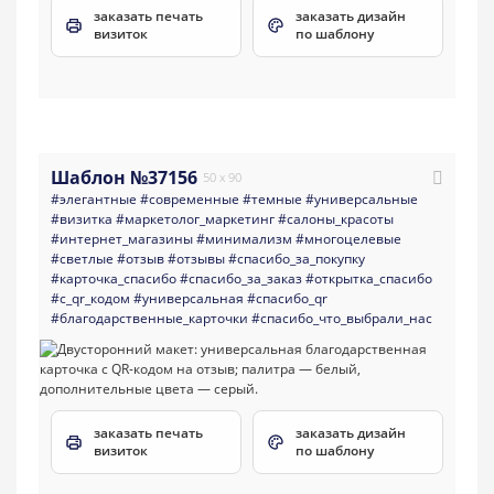
заказать печать
заказать дизайн
визиток
по шаблону
Шаблон №37156
50 x 90
#элегантные
#современные
#темные
#универсальные
#визитка
#маркетолог_маркетинг
#салоны_красоты
#интернет_магазины
#минимализм
#многоцелевые
#светлые
#отзыв
#отзывы
#спасибо_за_покупку
#карточка_спасибо
#спасибо_за_заказ
#открытка_спасибо
#с_qr_кодом
#универсальная
#спасибо_qr
#благодарственные_карточки
#спасибо_что_выбрали_нас
заказать печать
заказать дизайн
визиток
по шаблону