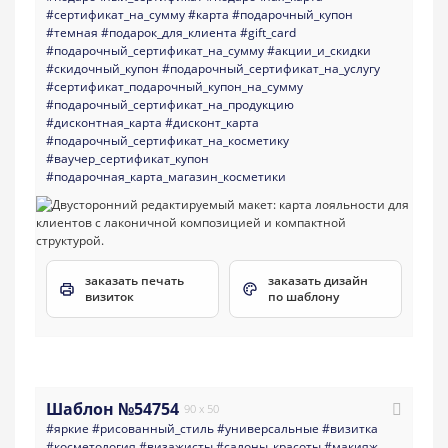
#сертификат_на_сумму
#карта
#подарочный_купон
#темная
#подарок_для_клиента
#gift_card
#подарочный_сертификат_на_сумму
#акции_и_скидки
#скидочный_купон
#подарочный_сертификат_на_услугу
#сертификат_подарочный_купон_на_сумму
#подарочный_сертификат_на_продукцию
#дисконтная_карта
#дисконт_карта
#подарочный_сертификат_на_косметику
#ваучер_сертификат_купон
#подарочная_карта_магазин_косметики
заказать печать
заказать дизайн
визиток
по шаблону
Шаблон №54754
90 x 50
#яркие
#рисованный_стиль
#универсальные
#визитка
#косметология
#визажисты
#салоны_красоты
#макияж