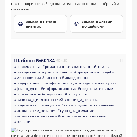
заказать печать
заказать дизайн
визиток
по шаблону
Шаблон №60184
90 x 50
#современные
#романтичные
#рисованный_стиль
#праздничные
#универсальные
#праздники
#свадьба
#мероприятия
#листовка
#молодожены
#подарочный_сертификат
#сердце
#подарочный_купон
#флаер_купон
#информационные
#поздравительные
#сертификаты
#свадебные
#конкурсные
#визитка_с_иллюстрацией
#жених_и_невеста
#подготовка_к_конкурсам
#строки_ручного_заполнения
#исполнение_желания
#купон_на_желание
#исполнение_желаний
#сертификат_на_желание
#желание