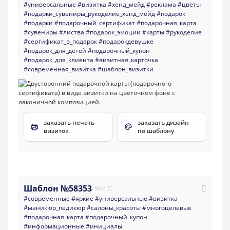
#универсальные
#визитка
#хенд_мейд
#реклама
#цветы
#подарки_сувениры_рукоделие_хенд_мейд
#подарок
#подарки
#подарочный_сертификат
#подарочная_карта
#сувениры
#листва
#подарок_эмоции
#карты
#рукоделие
#сертификат_в_подарок
#подарокдевушке
#подарок_для_детей
#подарочный_купон
#подарок_для_клиента
#визитная_карточка
#современная_визитка
#шаблон_визитки
заказать печать
заказать дизайн
визиток
по шаблону
Шаблон №58353
90 x 50
#современные
#яркие
#универсальные
#визитка
#маникюр_педикюр
#салоны_красоты
#многоцелевые
#подарочная_карта
#подарочный_купон
#информационные
#инициалы