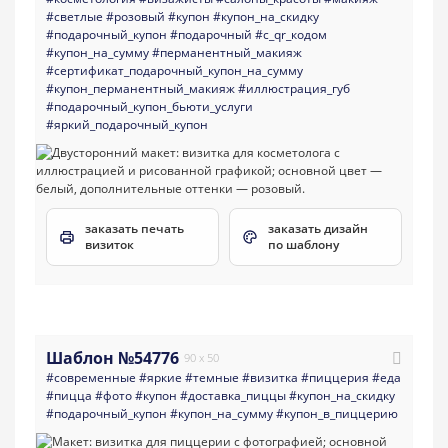
#светлые
#розовый
#купон
#купон_на_скидку
#подарочный_купон
#подарочный
#с_qr_кодом
#купон_на_сумму
#перманентный_макияж
#сертификат_подарочный_купон_на_сумму
#купон_перманентный_макияж
#иллюстрация_губ
#подарочный_купон_бьюти_услуги
#яркий_подарочный_купон
заказать печать
заказать дизайн
визиток
по шаблону
Шаблон №54776
90 x 50
#современные
#яркие
#темные
#визитка
#пиццерия
#еда
#пицца
#фото
#купон
#доставка_пиццы
#купон_на_скидку
#подарочный_купон
#купон_на_сумму
#купон_в_пиццерию