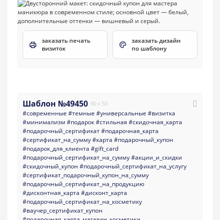
заказать печать
заказать дизайн
визиток
по шаблону
Шаблон №49450
90 x 50
#современные
#темные
#универсальные
#визитка
#минимализм
#подарок
#стильная
#скидочная_карта
#подарочный_сертификат
#подарочная_карта
#сертификат_на_сумму
#карта
#подарочный_купон
#подарок_для_клиента
#gift_card
#подарочный_сертификат_на_сумму
#акции_и_скидки
#скидочный_купон
#подарочный_сертификат_на_услугу
#сертификат_подарочный_купон_на_сумму
#подарочный_сертификат_на_продукцию
#дисконтная_карта
#дисконт_карта
#подарочный_сертификат_на_косметику
#ваучер_сертификат_купон
#подарочная_карта_магазин_косметики