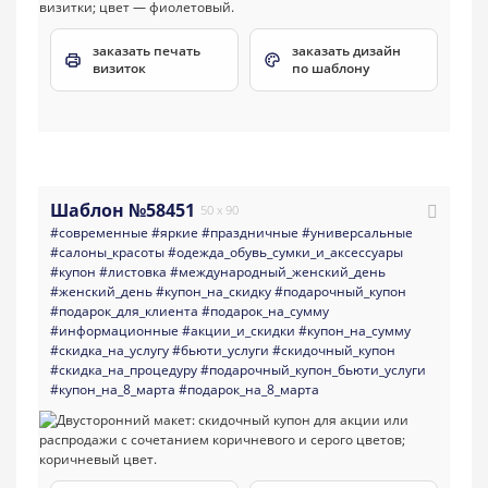
заказать печать
заказать дизайн
визиток
по шаблону
Шаблон №58451
50 x 90
#современные
#яркие
#праздничные
#универсальные
#салоны_красоты
#одежда_обувь_сумки_и_аксессуары
#купон
#листовка
#международный_женский_день
#женский_день
#купон_на_скидку
#подарочный_купон
#подарок_для_клиента
#подарок_на_сумму
#информационные
#акции_и_скидки
#купон_на_сумму
#скидка_на_услугу
#бьюти_услуги
#скидочный_купон
#скидка_на_процедуру
#подарочный_купон_бьюти_услуги
#купон_на_8_марта
#подарок_на_8_марта