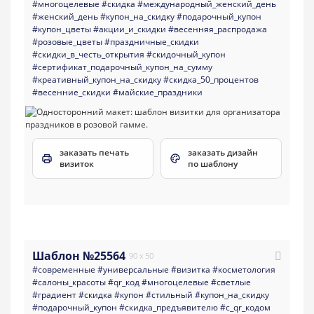
#многоцелевые
#скидка
#международный_женский_день
#женский_день
#купон_на_скидку
#подарочный_купон
#купон_цветы
#акции_и_скидки
#весенняя_распродажа
#розовые_цветы
#праздничные_скидки
#скидки_в_честь_открытия
#скидочный_купон
#сертификат_подарочный_купон_на_сумму
#креативный_купон_на_скидку
#скидка_50_процентов
#весенние_скидки
#майские_праздники
заказать печать
заказать дизайн
визиток
по шаблону
Шаблон №25564
90 x 50
#современные
#универсальные
#визитка
#косметология
#салоны_красоты
#qr_код
#многоцелевые
#светлые
#градиент
#скидка
#купон
#стильный
#купон_на_скидку
#подарочный_купон
#скидка_предъявителю
#с_qr_кодом