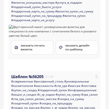
#визитка_инициалы_мастера
#услуга_в_подарок
#подарочный_купон_бьюти_услуги
#подарочная_карта_на_сумму
#визитка_купон_на_сумму
#подарочный_купон_на_процедуру
#визитка_купон
#подарочная_карта_на_услугу
заказать печать
заказать дизайн
визиток
по шаблону
Шаблон №56205
50 x 90
#современные
#рисованный_стиль
#универсальные
#косметология
#массажисты
#спа_spa
#массаж
#листовка
#купон_на_скидку
#подарочный_купон
#информационные
#акции_и_скидки
#с_qr_кодом
#купон_на_сумму
#spa_салон
#спа_spa_салон_релакс_массаж
#скидка_на_сумму
#скидочный_купон
#скидка_на_процедуру
#скидка_на_массаж
#купон_с_qr_кодом
#купон_на_массаж