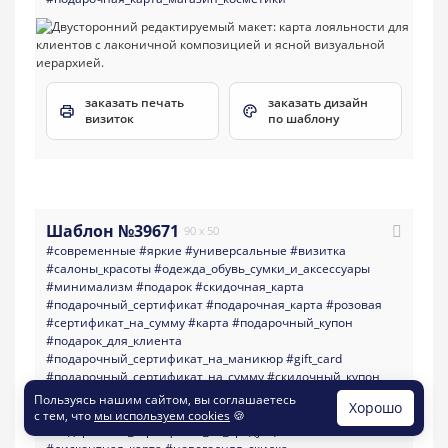
заказать печать
заказать дизайн
визиток
по шаблону
Шаблон №39671
90 x 50
#современные
#яркие
#универсальные
#визитка
#салоны_красоты
#одежда_обувь_сумки_и_аксессуары
#минимализм
#подарок
#скидочная_карта
#подарочный_сертификат
#подарочная_карта
#розовая
#сертификат_на_сумму
#карта
#подарочный_купон
#подарок_для_клиента
#подарочный_сертификат_на_маникюр
#gift_card
#подарочный_сертификат_на_сумму
#скидочный_купон
#подарочный_сертификат_на_услугу
Пользуясь нашим сайтом, вы соглашаетесь
Хорошо
#сертификат_подарочный_купон_на_сумму
с тем, что
мы используем cookies
🍪
#подарочный_сертификат_на_продукцию