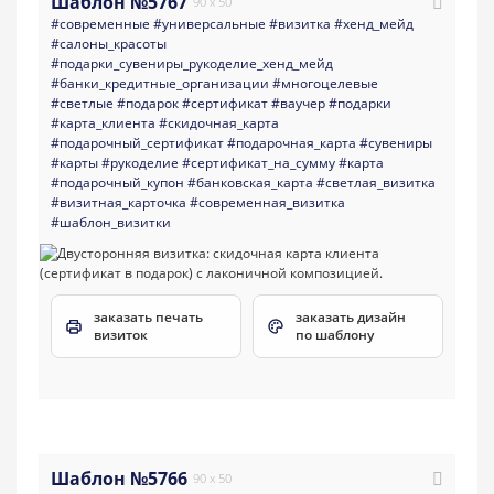
Шаблон №5767
90 x 50
#современные
#универсальные
#визитка
#хенд_мейд
#салоны_красоты
#подарки_сувениры_рукоделие_хенд_мейд
#банки_кредитные_организации
#многоцелевые
#светлые
#подарок
#сертификат
#ваучер
#подарки
#карта_клиента
#скидочная_карта
#подарочный_сертификат
#подарочная_карта
#сувениры
#карты
#рукоделие
#сертификат_на_сумму
#карта
#подарочный_купон
#банковская_карта
#светлая_визитка
#визитная_карточка
#современная_визитка
#шаблон_визитки
заказать печать
заказать дизайн
визиток
по шаблону
Шаблон №5766
90 x 50