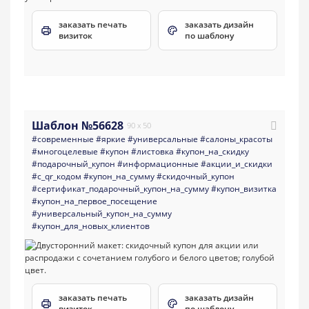
заказать печать
заказать дизайн
визиток
по шаблону
Шаблон №56628
90 x 50
#современные
#яркие
#универсальные
#салоны_красоты
#многоцелевые
#купон
#листовка
#купон_на_скидку
#подарочный_купон
#информационные
#акции_и_скидки
#с_qr_кодом
#купон_на_сумму
#скидочный_купон
#сертификат_подарочный_купон_на_сумму
#купон_визитка
#купон_на_первое_посещение
#универсальный_купон_на_сумму
#купон_для_новых_клиентов
заказать печать
заказать дизайн
визиток
по шаблону