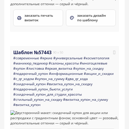
заказать печать
заказать дизайн
визиток
по шаблону
Шаблон №57443
90 x 50
#современные
#яркие
#универсальные
#косметология
#маникюр_педикюр
#салоны_красоты
#многоцелевые
#купон
#листовка
#яркая_визитка
#купон_на_скидку
#подарочный_купон
#информационные
#акции_и_скидки
#с_qr_кодом
#купон_на_сумму
#два_qr_кода
#скидочный_купон
#визитка_купон_на_скидку
#подарочный_купон_бьюти_услуги
#скидочный_купон_для_студии_красоты
#стильный_купон_на_скидку
#визитка_купон_на_сумму
#визитка_купон