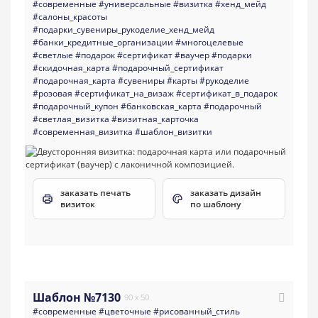
#современные
#универсальные
#визитка
#хенд_мейд
#салоны_красоты
#подарки_сувениры_рукоделие_хенд_мейд
#банки_кредитные_организации
#многоцелевые
#светлые
#подарок
#сертификат
#ваучер
#подарки
#скидочная_карта
#подарочный_сертификат
#подарочная_карта
#сувениры
#карты
#рукоделие
#розовая
#сертификат_на_визаж
#сертификат_в_подарок
#подарочный_купон
#банковская_карта
#подарочный
#светлая_визитка
#визитная_карточка
#современная_визитка
#шаблон_визитки
заказать печать
заказать дизайн
визиток
по шаблону
Шаблон №7130
90 x 50
#современные
#цветочные
#рисованный_стиль