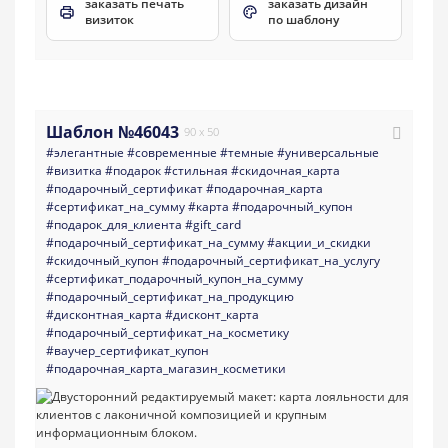
заказать печать
заказать дизайн
визиток
по шаблону
Шаблон №46043
90 x 50
#элегантные
#современные
#темные
#универсальные
#визитка
#подарок
#стильная
#скидочная_карта
#подарочный_сертификат
#подарочная_карта
#сертификат_на_сумму
#карта
#подарочный_купон
#подарок_для_клиента
#gift_card
#подарочный_сертификат_на_сумму
#акции_и_скидки
#скидочный_купон
#подарочный_сертификат_на_услугу
#сертификат_подарочный_купон_на_сумму
#подарочный_сертификат_на_продукцию
#дисконтная_карта
#дисконт_карта
#подарочный_сертификат_на_косметику
#ваучер_сертификат_купон
#подарочная_карта_магазин_косметики