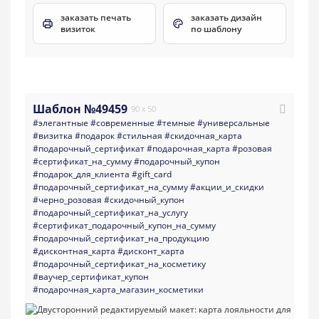
заказать печать
заказать дизайн
визиток
по шаблону
Шаблон №49459
90 x 50
#элегантные
#современные
#темные
#универсальные
#визитка
#подарок
#стильная
#скидочная_карта
#подарочный_сертификат
#подарочная_карта
#розовая
#сертификат_на_сумму
#подарочный_купон
#подарок_для_клиента
#gift_card
#подарочный_сертификат_на_сумму
#акции_и_скидки
#черно_розовая
#скидочный_купон
#подарочный_сертификат_на_услугу
#сертификат_подарочный_купон_на_сумму
#подарочный_сертификат_на_продукцию
#дисконтная_карта
#дисконт_карта
#подарочный_сертификат_на_косметику
#ваучер_сертификат_купон
#подарочная_карта_магазин_косметики