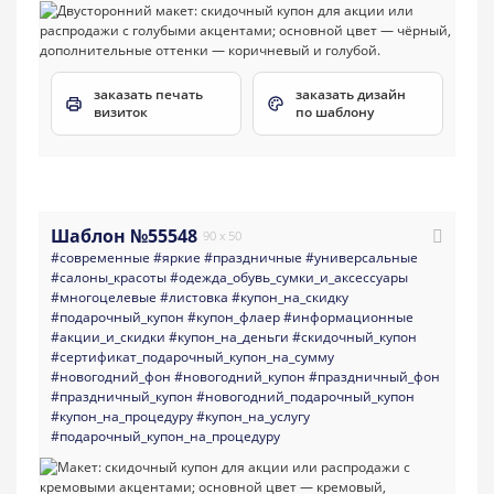
заказать печать
заказать дизайн
визиток
по шаблону
Шаблон №55548
90 x 50
#современные
#яркие
#праздничные
#универсальные
#салоны_красоты
#одежда_обувь_сумки_и_аксессуары
#многоцелевые
#листовка
#купон_на_скидку
#подарочный_купон
#купон_флаер
#информационные
#акции_и_скидки
#купон_на_деньги
#скидочный_купон
#сертификат_подарочный_купон_на_сумму
#новогодний_фон
#новогодний_купон
#праздничный_фон
#праздничный_купон
#новогодний_подарочный_купон
#купон_на_процедуру
#купон_на_услугу
#подарочный_купон_на_процедуру