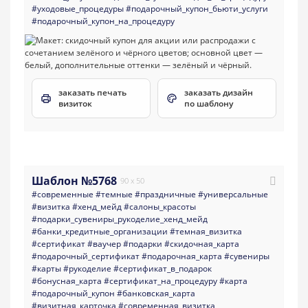
#уходовые_процедуры
#подарочный_купон_бьюти_услуги
#подарочный_купон_на_процедуру
заказать печать
заказать дизайн
визиток
по шаблону
Шаблон №5768
90 x 50
#современные
#темные
#праздничные
#универсальные
#визитка
#хенд_мейд
#салоны_красоты
#подарки_сувениры_рукоделие_хенд_мейд
#банки_кредитные_организации
#темная_визитка
#сертификат
#ваучер
#подарки
#скидочная_карта
#подарочный_сертификат
#подарочная_карта
#сувениры
#карты
#рукоделие
#сертификат_в_подарок
#бонусная_карта
#сертификат_на_процедуру
#карта
#подарочный_купон
#банковская_карта
#визитная_карточка
#современная_визитка