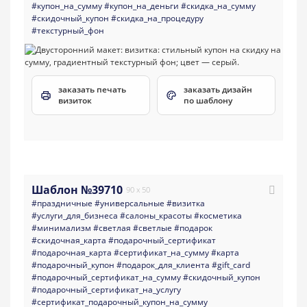
#купон_на_сумму
#купон_на_деньги
#скидка_на_сумму
#скидочный_купон
#скидка_на_процедуру
#текстурный_фон
заказать печать
заказать дизайн
визиток
по шаблону
Шаблон №39710
90 x 50
#праздничные
#универсальные
#визитка
#услуги_для_бизнеса
#салоны_красоты
#косметика
#минимализм
#светлая
#светлые
#подарок
#скидочная_карта
#подарочный_сертификат
#подарочная_карта
#сертификат_на_сумму
#карта
#подарочный_купон
#подарок_для_клиента
#gift_card
#подарочный_сертификат_на_сумму
#скидочный_купон
#подарочный_сертификат_на_услугу
#сертификат_подарочный_купон_на_сумму