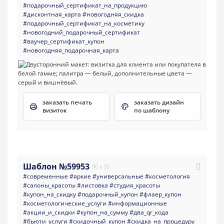
#подарочный_сертификат_на_продукцию
#дисконтная_карта
#новогодняя_скидка
#подарочный_сертификат_на_косметику
#новогодний_подарочный_сертификат
#ваучер_сертификат_купон
#новогодняя_подарочная_карта
заказать печать
заказать дизайн
визиток
по шаблону
Шаблон №59953
90 x 50
#современные
#яркие
#универсальные
#косметология
#салоны_красоты
#листовка
#студия_красоты
#купон_на_скидку
#подарочный_купон
#флаер_купон
#косметологические_услуги
#информационные
#акции_и_скидки
#купон_на_сумму
#два_qr_кода
#бьюти_услуги
#скидочный_купон
#скидка_на_процедуру