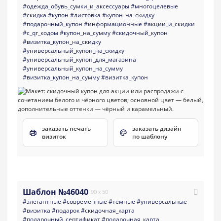
#одежда_обувь_сумки_и_аксессуары
#многоцелевые
#скидка
#купон
#листовка
#купон_на_скидку
#подарочный_купон
#информационные
#акции_и_скидки
#с_qr_кодом
#купон_на_сумму
#скидочный_купон
#визитка_купон_на_скидку
#универсальный_купон_на_скидку
#универсальный_купон_для_магазина
#универсальный_купон_на_сумму
#визитка_купон_на_сумму
#визитка_купон
заказать печать
заказать дизайн
визиток
по шаблону
Шаблон №46040
90 x 50
#элегантные
#современные
#темные
#универсальные
#визитка
#подарок
#скидочная_карта
#подарочный_сертификат
#подарочная_карта