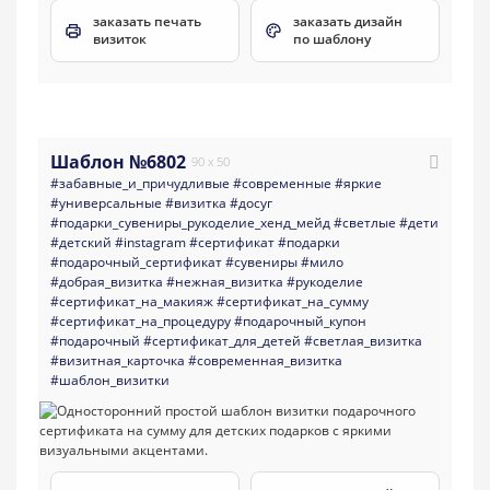
заказать печать
заказать дизайн
визиток
по шаблону
Шаблон №6802
90 x 50
#забавные_и_причудливые
#современные
#яркие
#универсальные
#визитка
#досуг
#подарки_сувениры_рукоделие_хенд_мейд
#светлые
#дети
#детский
#instagram
#сертификат
#подарки
#подарочный_сертификат
#сувениры
#мило
#добрая_визитка
#нежная_визитка
#рукоделие
#сертификат_на_макияж
#сертификат_на_сумму
#сертификат_на_процедуру
#подарочный_купон
#подарочный
#сертификат_для_детей
#светлая_визитка
#визитная_карточка
#современная_визитка
#шаблон_визитки