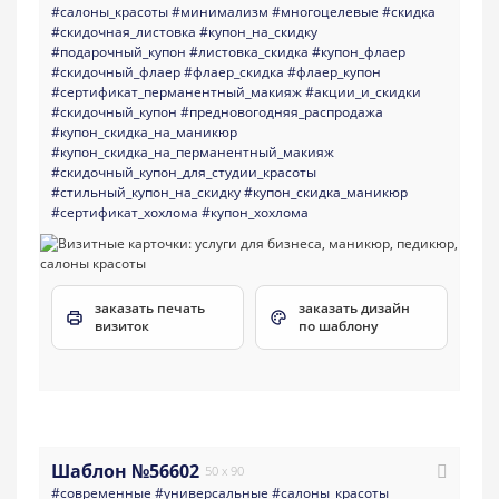
#салоны_красоты
#минимализм
#многоцелевые
#скидка
#скидочная_листовка
#купон_на_скидку
#подарочный_купон
#листовка_скидка
#купон_флаер
#скидочный_флаер
#флаер_скидка
#флаер_купон
#сертификат_перманентный_макияж
#акции_и_скидки
#скидочный_купон
#предновогодняя_распродажа
#купон_скидка_на_маникюр
#купон_скидка_на_перманентный_макияж
#скидочный_купон_для_студии_красоты
#стильный_купон_на_скидку
#купон_скидка_маникюр
#сертификат_хохлома
#купон_хохлома
заказать печать
заказать дизайн
визиток
по шаблону
Шаблон №56602
50 x 90
#современные
#универсальные
#салоны_красоты