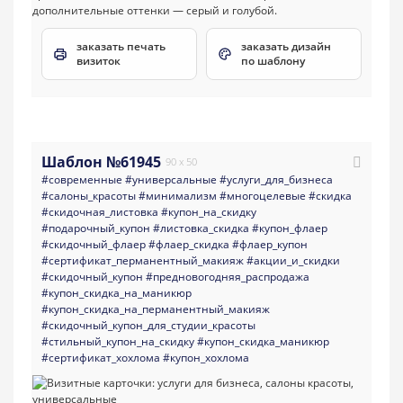
заказать печать
заказать дизайн
визиток
по шаблону
Шаблон №61945
90 x 50
#современные
#универсальные
#услуги_для_бизнеса
#салоны_красоты
#минимализм
#многоцелевые
#скидка
#скидочная_листовка
#купон_на_скидку
#подарочный_купон
#листовка_скидка
#купон_флаер
#скидочный_флаер
#флаер_скидка
#флаер_купон
#сертификат_перманентный_макияж
#акции_и_скидки
#скидочный_купон
#предновогодняя_распродажа
#купон_скидка_на_маникюр
#купон_скидка_на_перманентный_макияж
#скидочный_купон_для_студии_красоты
#стильный_купон_на_скидку
#купон_скидка_маникюр
#сертификат_хохлома
#купон_хохлома