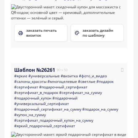
заказать печать
заказать дизайн
визиток
по шаблону
Шаблон №26261
90 x 50
#яркие
#универсальные
#визитка
#фото_и_видео
#салоны_красоты
#многоцелевые
#светлые
#подарок
#сертификат
#подарочный_сертификат
#сертификат_в_подарок
#сертификат_на_сумму
#подарочный_купон
#подарочный
#универсальный_сертификат
#подарочный_сертификат_на_сумму
#подарок_на_сумму
#купон_на_сумму
#сертификат_подарочный_купон_на_сумму
#яркий_подарочный_сертификат