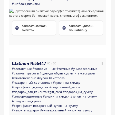
#шаблон_визитки
заказать печать
заказать дизайн
визиток
по шаблону
Шаблон №56447
90 x 50
#элегантные
#современные
#темные
#универсальные
#салоны_красоты
#одежда_обувь_сумки_и_аксессуары
#многоцелевые
#купон
#листовка
#подарочный_сертификат
#купон_на_скидку
#сертификат_в_подарок
#подарочный_купон
#подарок_для_клиента
#gift_card
#подарок_на_сумму
#информационные
#акции_и_скидки
#купон_на_сумму
#скидочный_купон
#сертификат_подарочный_купон_на_сумму
#купон_в_подарок
#универсальный_купон_на_сумму