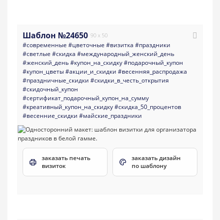
Шаблон №24650
90 x 50
#современные
#цветочные
#визитка
#праздники
#светлые
#скидка
#международный_женский_день
#женский_день
#купон_на_скидку
#подарочный_купон
#купон_цветы
#акции_и_скидки
#весенняя_распродажа
#праздничные_скидки
#скидки_в_честь_открытия
#скидочный_купон
#сертификат_подарочный_купон_на_сумму
#креативный_купон_на_скидку
#скидка_50_процентов
#весенние_скидки
#майские_праздники
заказать печать
заказать дизайн
визиток
по шаблону