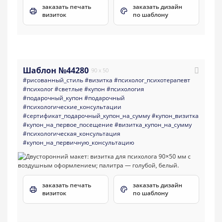
заказать печать
заказать дизайн
визиток
по шаблону
Шаблон №44280
90 x 50
#рисованный_стиль
#визитка
#психолог_психотерапевт
#психолог
#светлые
#купон
#психология
#подарочный_купон
#подарочный
#психологические_консультации
#сертификат_подарочный_купон_на_сумму
#купон_визитка
#купон_на_первое_посещение
#визитка_купон_на_сумму
#психологическая_консультация
#купон_на_первичную_консультацию
заказать печать
заказать дизайн
визиток
по шаблону