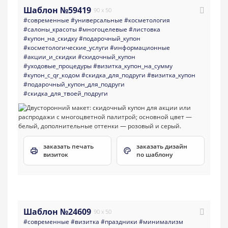
Шаблон №59419
90 x 50
#современные
#универсальные
#косметология
#салоны_красоты
#многоцелевые
#листовка
#купон_на_скидку
#подарочный_купон
#косметологические_услуги
#информационные
#акции_и_скидки
#скидочный_купон
#уходовые_процедуры
#визитка_купон_на_сумму
#купон_с_qr_кодом
#скидка_для_подруги
#визитка_купон
#подарочный_купон_для_подруги
#скидка_для_твоей_подруги
заказать печать
заказать дизайн
визиток
по шаблону
Шаблон №24609
90 x 50
#современные
#визитка
#праздники
#минимализм