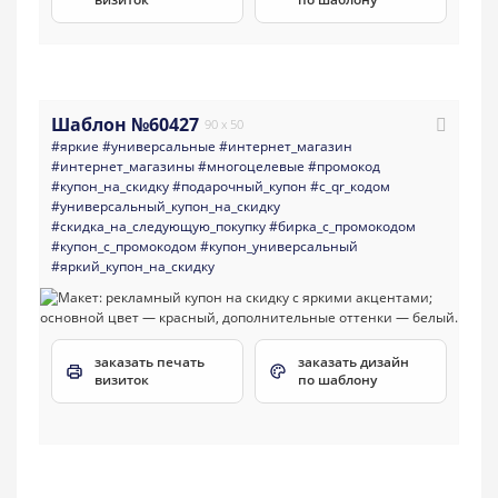
Шаблон №60427
90 x 50
#яркие
#универсальные
#интернет_магазин
#интернет_магазины
#многоцелевые
#промокод
#купон_на_скидку
#подарочный_купон
#с_qr_кодом
#универсальный_купон_на_скидку
#скидка_на_следующую_покупку
#бирка_с_промокодом
#купон_с_промокодом
#купон_универсальный
#яркий_купон_на_скидку
заказать печать
заказать дизайн
визиток
по шаблону