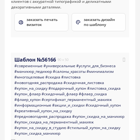
заказать печать
заказать дизайн
визиток
по шаблону
Шаблон №56166
90 x 50
#современные
#универсальные
#услуги_для_бизнеса
#маникюр_педикюр
#салоны_красоты
#минимализм
#многоцелевые
#скидка
#листовка
#новогодняя_распродажа
#скидочная_листовка
#купон_на_скидку
#подарочный_купон
#листовка_скидка
#купон_флаер
#скидочный_флаер
#флаер_скидка
#флаер_купон
#сертификат_перманентный_макияж
#информационные
#акции_и_скидки
#скидочный_купон
#креативный_купон_на_скидку
#предновогодняя_распродажа
#купон_скидка_на_маникюр
#купон_скидка_на_перманентный_макияж
#купон_на_скидку_в_студию
#стильный_купон_на_скидку
#купон_скидка_маникюр