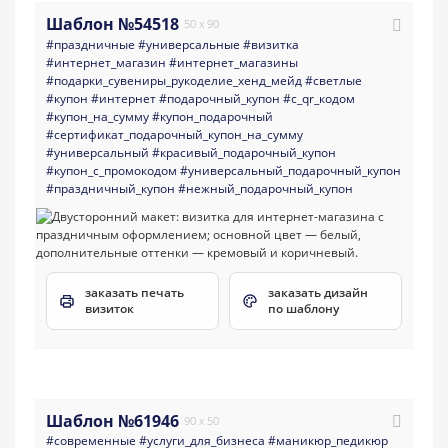
Шаблон №54518
50 x 90
#праздничные
#универсальные
#визитка
#интернет_магазин
#интернет_магазины
#подарки_сувениры_рукоделие_хенд_мейд
#светлые
#купон
#интернет
#подарочный_купон
#с_qr_кодом
#купон_на_сумму
#купон_подарочный
#сертификат_подарочный_купон_на_сумму
#универсальный
#красивый_подарочный_купон
#купон_с_промокодом
#универсальный_подарочный_купон
#праздничный_купон
#нежный_подарочный_купон
заказать печать
заказать дизайн
визиток
по шаблону
Шаблон №61946
90 x 50
#современные
#услуги_для_бизнеса
#маникюр_педикюр