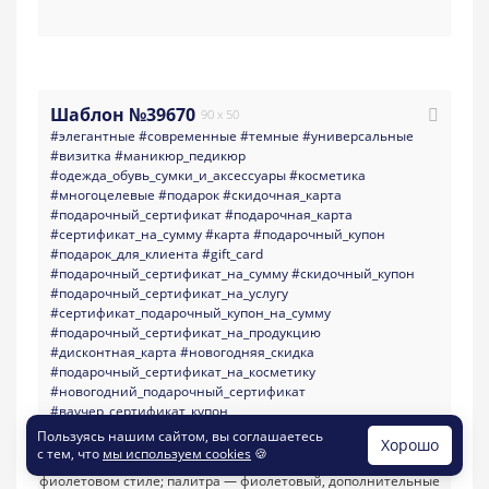
Шаблон №39670
90 x 50
#элегантные
#современные
#темные
#универсальные
#визитка
#маникюр_педикюр
#одежда_обувь_сумки_и_аксессуары
#косметика
#многоцелевые
#подарок
#скидочная_карта
#подарочный_сертификат
#подарочная_карта
#сертификат_на_сумму
#карта
#подарочный_купон
#подарок_для_клиента
#gift_card
#подарочный_сертификат_на_сумму
#скидочный_купон
#подарочный_сертификат_на_услугу
#сертификат_подарочный_купон_на_сумму
#подарочный_сертификат_на_продукцию
#дисконтная_карта
#новогодняя_скидка
#подарочный_сертификат_на_косметику
#новогодний_подарочный_сертификат
#ваучер_сертификат_купон
#новогодняя_подарочная_карта
Пользуясь нашим сайтом, вы соглашаетесь
Хорошо
с тем, что
мы используем cookies
🍪