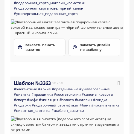
#подарочная_карта_магазин_косметики
#подарочная_карта_ювелирный_салон
#универсальная_подарочная_карта
заказать печать
заказать дизайн
визиток
по шаблону
Шаблон №3263
90 x 50
#элегантные
#яркие
#праздничные
#универсальные
#визитка
#праздники
#косметология
#салоны_красоты
#спорт
#кофе
#эпиляция
#золото
#магазин
#скидка
#подарки
#подарочный_сертификат
#бант
#яркая_визитка
#визитная_карточка
#шаблон_визитки