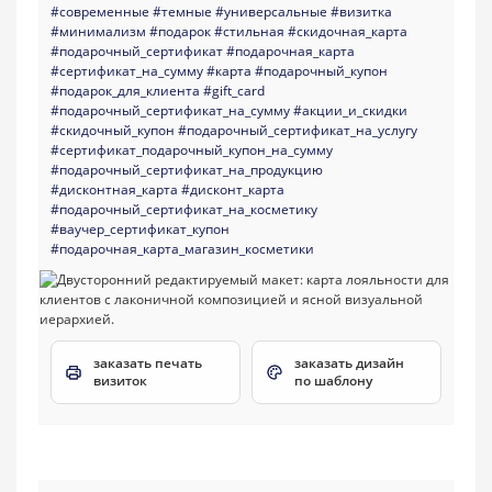
#современные
#темные
#универсальные
#визитка
#минимализм
#подарок
#стильная
#скидочная_карта
#подарочный_сертификат
#подарочная_карта
#сертификат_на_сумму
#карта
#подарочный_купон
#подарок_для_клиента
#gift_card
#подарочный_сертификат_на_сумму
#акции_и_скидки
#скидочный_купон
#подарочный_сертификат_на_услугу
#сертификат_подарочный_купон_на_сумму
#подарочный_сертификат_на_продукцию
#дисконтная_карта
#дисконт_карта
#подарочный_сертификат_на_косметику
#ваучер_сертификат_купон
#подарочная_карта_магазин_косметики
заказать печать
заказать дизайн
визиток
по шаблону