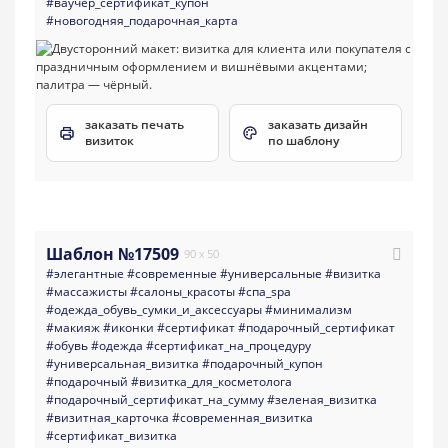
#ваучер_сертификат_купон
#новогодняя_подарочная_карта
заказать печать
заказать дизайн
визиток
по шаблону
Шаблон №17509
90 x 50
#элегантные
#современные
#универсальные
#визитка
#массажисты
#салоны_красоты
#спа_spa
#одежда_обувь_сумки_и_аксессуары
#минимализм
#макияж
#иконки
#сертификат
#подарочный_сертификат
#обувь
#одежда
#сертификат_на_процедуру
#универсальная_визитка
#подарочный_купон
#подарочный
#визитка_для_косметолога
#подарочный_сертификат_на_сумму
#зеленая_визитка
#визитная_карточка
#современная_визитка
#сертификат_визитка