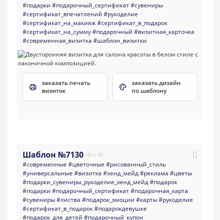
#подарки
#подарочный_сертификат
#сувениры
#сертификат_впечатлений
#рукоделие
#сертификат_на_макияж
#сертификат_в_подарок
#сертификат_на_сумму
#подарочный
#визитная_карточка
#современная_визитка
#шаблон_визитки
заказать печать
заказать дизайн
визиток
по шаблону
Шаблон №7130
90 x 50
#современные
#цветочные
#рисованный_стиль
#универсальные
#визитка
#хенд_мейд
#реклама
#цветы
#подарки_сувениры_рукоделие_хенд_мейд
#подарок
#подарки
#подарочный_сертификат
#подарочная_карта
#сувениры
#листва
#подарок_эмоции
#карты
#рукоделие
#сертификат_в_подарок
#подарокдевушке
#подарок_для_детей
#подарочный_купон