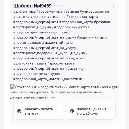
Шаблон №49459
90 x 50
#элегантные
#современные
#темные
#универсальные
#визитка
#подарок
#стильная
#скидочная_карта
#подарочный_сертификат
#подарочная_карта
#розовая
#сертификат_на_сумму
#подарочный_купон
#подарок_для_клиента
#gift_card
#подарочный_сертификат_на_сумму
#акции_и_скидки
#черно_розовая
#скидочный_купон
#подарочный_сертификат_на_услугу
#сертификат_подарочный_купон_на_сумму
#подарочный_сертификат_на_продукцию
#дисконтная_карта
#дисконт_карта
#подарочный_сертификат_на_косметику
#ваучер_сертификат_купон
#подарочная_карта_магазин_косметики
заказать печать
заказать дизайн
визиток
по шаблону