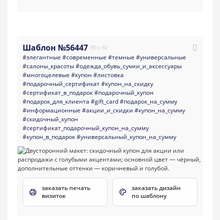
Шаблон №56447
90 x 50
#элегантные
#современные
#темные
#универсальные
#салоны_красоты
#одежда_обувь_сумки_и_аксессуары
#многоцелевые
#купон
#листовка
#подарочный_сертификат
#купон_на_скидку
#сертификат_в_подарок
#подарочный_купон
#подарок_для_клиента
#gift_card
#подарок_на_сумму
#информационные
#акции_и_скидки
#купон_на_сумму
#скидочный_купон
#сертификат_подарочный_купон_на_сумму
#купон_в_подарок
#универсальный_купон_на_сумму
заказать печать
заказать дизайн
визиток
по шаблону