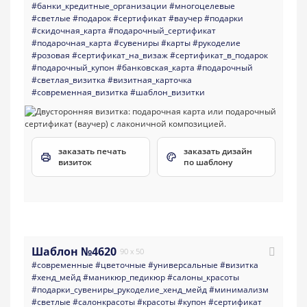
#банки_кредитные_организации
#многоцелевые
#светлые
#подарок
#сертификат
#ваучер
#подарки
#скидочная_карта
#подарочный_сертификат
#подарочная_карта
#сувениры
#карты
#рукоделие
#розовая
#сертификат_на_визаж
#сертификат_в_подарок
#подарочный_купон
#банковская_карта
#подарочный
#светлая_визитка
#визитная_карточка
#современная_визитка
#шаблон_визитки
заказать печать
заказать дизайн
визиток
по шаблону
Шаблон №4620
90 x 50
#современные
#цветочные
#универсальные
#визитка
#хенд_мейд
#маникюр_педикюр
#салоны_красоты
#подарки_сувениры_рукоделие_хенд_мейд
#минимализм
#светлые
#салонкрасоты
#красоты
#купон
#сертификат