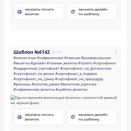
заказать печать
заказать дизайн
визиток
по шаблону
Шаблон №6142
90 x 50
#элегантные
#современные
#темные
#универсальные
#визитка
#дизайн
#темная_визитка
#золото
#сертификат
#подарочный_сертификат
#сертификат_на_фотосессию
#сертификат_на_визаж
#сертификат_в_подарок
#сертификат_на_сумму
#сертификат_на_процедуру
#роскошь
#золотая_рамка
#визитная_карточка
#современная_визитка
#шаблон_визитки
заказать печать
заказать дизайн
визиток
по шаблону