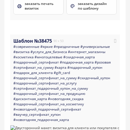
заказать печать
заказать дизайн
визиток
по шаблону
Шаблон №38475
90 x 50
#современные
#яркие
#праздничные
#универсальные
#визитка
#услуги_для_бизнеса
#интернет_магазины
#косметика
#многоцелевые
#скидочная_карта
#подарочный_сертификат
#подарочная_карта
#розовая
#сертификат_на_сумму
#карта
#подарочный_купон
#подарок_для_клиента
#gift_card
#подарочный_сертификат_на_сумму
#скидочный_купон
#подарочный_сертификат_на_услугу
#сертификат_подарочный_купон_на_сумму
#подарочный_сертификат_на_продукцию
#дисконтная_карта
#новогодняя_скидка
#подарочный_сертификат_на_косметику
#новогодний_подарочный_сертификат
#ваучер_сертификат_купон
#новогодняя_подарочная_карта