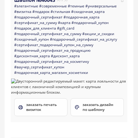
#элегантные
#современные
#темные
#универсальные
#визитка
#подарок
#стильная
#скидочная_карта
#подарочный_сертификат
#подарочная_карта
#сертификат_на_сумму
#карта
#подарочный_купон
#подарок_для_клиента
#gift_card
#подарочный_сертификат_на_сумму
#акции_и_скидки
#скидочный_купон
#подарочный_сертификат_на_услугу
#сертификат_подарочный_купон_на_сумму
#подарочный_сертификат_на_продукцию
#дисконтная_карта
#дисконт_карта
#подарочный_сертификат_на_косметику
#ваучер_сертификат_купон
#подарочная_карта_магазин_косметики
заказать печать
заказать дизайн
визиток
по шаблону