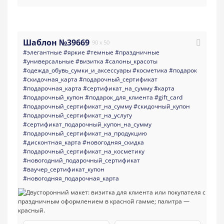
Шаблон №39669
90 x 50
#элегантные
#яркие
#темные
#праздничные
#универсальные
#визитка
#салоны_красоты
#одежда_обувь_сумки_и_аксессуары
#косметика
#подарок
#скидочная_карта
#подарочный_сертификат
#подарочная_карта
#сертификат_на_сумму
#карта
#подарочный_купон
#подарок_для_клиента
#gift_card
#подарочный_сертификат_на_сумму
#скидочный_купон
#подарочный_сертификат_на_услугу
#сертификат_подарочный_купон_на_сумму
#подарочный_сертификат_на_продукцию
#дисконтная_карта
#новогодняя_скидка
#подарочный_сертификат_на_косметику
#новогодний_подарочный_сертификат
#ваучер_сертификат_купон
#новогодняя_подарочная_карта