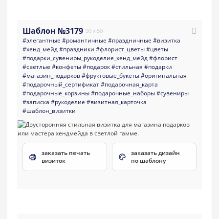
Шаблон №3179
90 x 50
#элегантные
#романтичные
#праздничные
#визитка
#хенд_мейд
#праздники
#флорист_цветы
#цветы
#подарки_сувениры_рукоделие_хенд_мейд
#флорист
#светлые
#конфеты
#подарок
#стильная
#подарки
#магазин_подарков
#фруктовые_букеты
#оригинальная
#подарочный_сертификат
#подарочная_карта
#подарочные_корзины
#подарочные_наборы
#сувениры
#записка
#рукоделие
#визитная_карточка
#шаблон_визитки
заказать печать
заказать дизайн
визиток
по шаблону