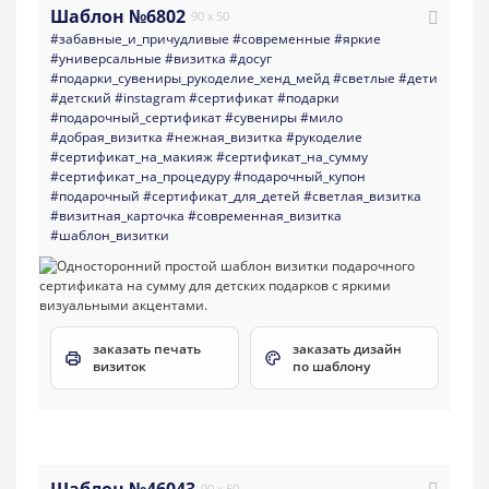
Шаблон №6802
90 x 50
#забавные_и_причудливые
#современные
#яркие
#универсальные
#визитка
#досуг
#подарки_сувениры_рукоделие_хенд_мейд
#светлые
#дети
#детский
#instagram
#сертификат
#подарки
#подарочный_сертификат
#сувениры
#мило
#добрая_визитка
#нежная_визитка
#рукоделие
#сертификат_на_макияж
#сертификат_на_сумму
#сертификат_на_процедуру
#подарочный_купон
#подарочный
#сертификат_для_детей
#светлая_визитка
#визитная_карточка
#современная_визитка
#шаблон_визитки
заказать печать
заказать дизайн
визиток
по шаблону
Шаблон №46043
90 x 50