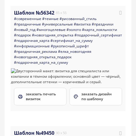
Шаблон №56342
85 x 55
#современные
#темные
#рисованный_стиль
#праздничные
#универсальные
#визитка
#праздники
#новый_год
#многоцелевые
#золото
#карта_лояльности
#подарок
#новогодняя_открытка
#подарочный_сертификат
#подарочная_карта
#сертификат_на_сумму
#информационные
#рукописный_шрифт
#праздничная_реклама
#елка_новогодняя
#новогодняя_открытка_подарок
#подарочная_карта_на_сумму
заказать печать
заказать дизайн
визиток
по шаблону
Шаблон №49450
90 x 50