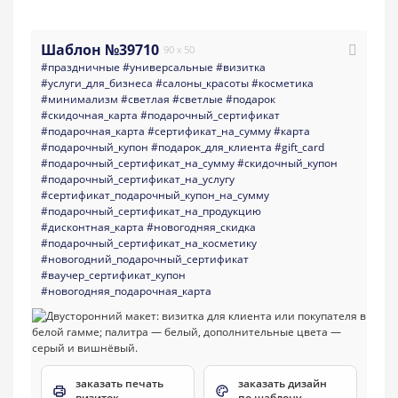
Шаблон №39710
90 x 50
#праздничные
#универсальные
#визитка
#услуги_для_бизнеса
#салоны_красоты
#косметика
#минимализм
#светлая
#светлые
#подарок
#скидочная_карта
#подарочный_сертификат
#подарочная_карта
#сертификат_на_сумму
#карта
#подарочный_купон
#подарок_для_клиента
#gift_card
#подарочный_сертификат_на_сумму
#скидочный_купон
#подарочный_сертификат_на_услугу
#сертификат_подарочный_купон_на_сумму
#подарочный_сертификат_на_продукцию
#дисконтная_карта
#новогодняя_скидка
#подарочный_сертификат_на_косметику
#новогодний_подарочный_сертификат
#ваучер_сертификат_купон
#новогодняя_подарочная_карта
заказать печать
заказать дизайн
визиток
по шаблону