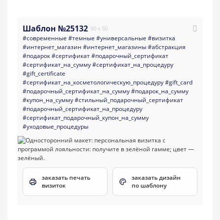
Шаблон №25132
90 x 50
#современные
#темные
#универсальные
#визитка
#интернет_магазин
#интернет_магазины
#абстракция
#подарок
#сертификат
#подарочный_сертификат
#сертификат_на_сумму
#сертификат_на_процедуру
#gift_certificate
#сертификат_на_косметологическую_процедуру
#gift_card
#подарочный_сертификат_на_сумму
#подарок_на_сумму
#купон_на_сумму
#стильный_подарочный_сертификат
#подарочный_сертификат_на_процедуру
#сертификат_подарочный_купон_на_сумму
#уходовые_процедуры
заказать печать
заказать дизайн
визиток
по шаблону