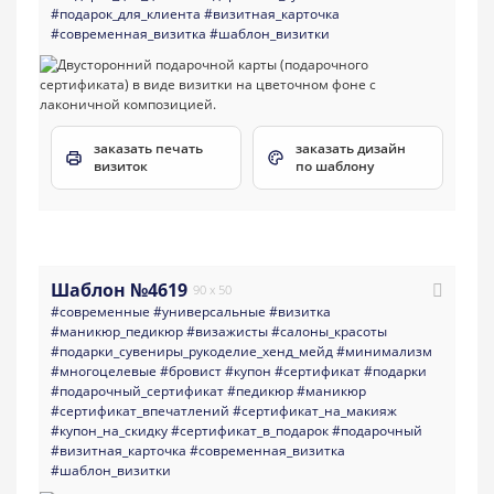
#подарок_для_клиента
#визитная_карточка
#современная_визитка
#шаблон_визитки
заказать печать
заказать дизайн
визиток
по шаблону
Шаблон №4619
90 x 50
#современные
#универсальные
#визитка
#маникюр_педикюр
#визажисты
#салоны_красоты
#подарки_сувениры_рукоделие_хенд_мейд
#минимализм
#многоцелевые
#бровист
#купон
#сертификат
#подарки
#подарочный_сертификат
#педикюр
#маникюр
#сертификат_впечатлений
#сертификат_на_макияж
#купон_на_скидку
#сертификат_в_подарок
#подарочный
#визитная_карточка
#современная_визитка
#шаблон_визитки