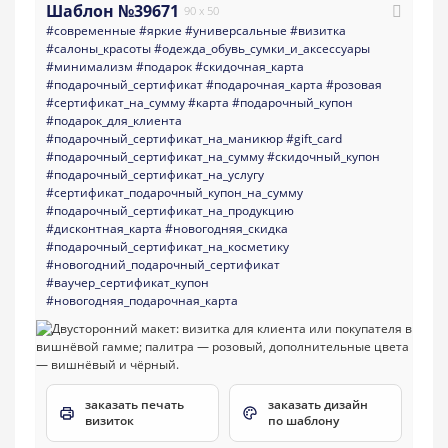
Шаблон №39671
90 x 50
#современные
#яркие
#универсальные
#визитка
#салоны_красоты
#одежда_обувь_сумки_и_аксессуары
#минимализм
#подарок
#скидочная_карта
#подарочный_сертификат
#подарочная_карта
#розовая
#сертификат_на_сумму
#карта
#подарочный_купон
#подарок_для_клиента
#подарочный_сертификат_на_маникюр
#gift_card
#подарочный_сертификат_на_сумму
#скидочный_купон
#подарочный_сертификат_на_услугу
#сертификат_подарочный_купон_на_сумму
#подарочный_сертификат_на_продукцию
#дисконтная_карта
#новогодняя_скидка
#подарочный_сертификат_на_косметику
#новогодний_подарочный_сертификат
#ваучер_сертификат_купон
#новогодняя_подарочная_карта
заказать печать
заказать дизайн
визиток
по шаблону