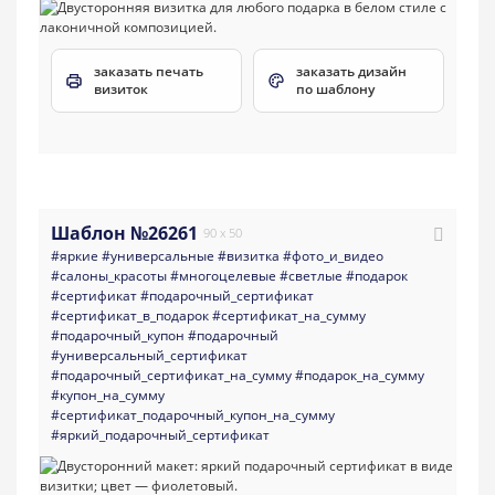
заказать печать
заказать дизайн
визиток
по шаблону
Шаблон №26261
90 x 50
#яркие
#универсальные
#визитка
#фото_и_видео
#салоны_красоты
#многоцелевые
#светлые
#подарок
#сертификат
#подарочный_сертификат
#сертификат_в_подарок
#сертификат_на_сумму
#подарочный_купон
#подарочный
#универсальный_сертификат
#подарочный_сертификат_на_сумму
#подарок_на_сумму
#купон_на_сумму
#сертификат_подарочный_купон_на_сумму
#яркий_подарочный_сертификат