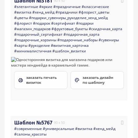
Шаблон №3181
90 x 50
#элегантные
#яркие
#праздничные
#классические
#визитка
#хенд_мейд
#праздники
#флорист_цветы
#цветы
#подарки_сувениры_рукоделие_хенд_мейд
#флорист
#подарок
#сертификат
#подарки
#магазин_подарков
#фруктовые_букеты
#скидочная_карта
#подарочный_сертификат
#подарочная_карта
#подарочные_корзины
#подарочные_наборы
#сувениры
#карты
#рукоделие
#визитная_карточка
#минималистичная
#шаблон_визитки
заказать печать
заказать дизайн
визиток
по шаблону
Шаблон №5767
90 x 50
#современные
#универсальные
#визитка
#хенд_мейд
#салоны_красоты