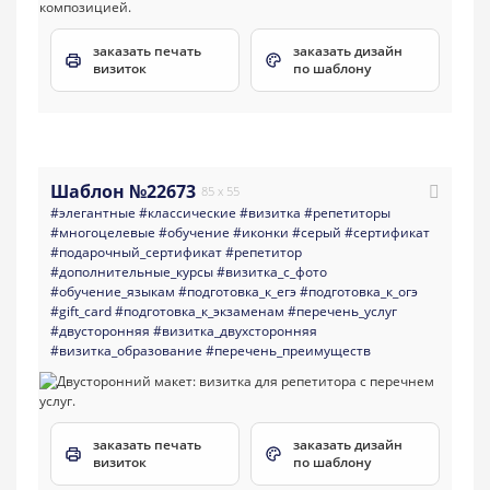
заказать печать
заказать дизайн
визиток
по шаблону
Шаблон №22673
85 x 55
#элегантные
#классические
#визитка
#репетиторы
#многоцелевые
#обучение
#иконки
#серый
#сертификат
#подарочный_сертификат
#репетитор
#дополнительные_курсы
#визитка_с_фото
#обучение_языкам
#подготовка_к_егэ
#подготовка_к_огэ
#gift_card
#подготовка_к_экзаменам
#перечень_услуг
#двусторонняя
#визитка_двухсторонняя
#визитка_образование
#перечень_преимуществ
заказать печать
заказать дизайн
визиток
по шаблону