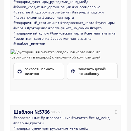
#подарки_сувениры_рукоделие_хенд_мейд
#банки_кредитные_организации
#многоцелевые
#светлые
#подарок
#сертификат
#ваучер
#подарки
#карта_клиента
#скидочная_карта
#подарочный_сертификат
#подарочная_карта
#сувениры
#карты
#рукоделие
#сертификат_на_сумму
#карта
#подарочный_купон
#банковская_карта
#светлая_визитка
#визитная_карточка
#современная_визитка
#шаблон_визитки
заказать печать
заказать дизайн
визиток
по шаблону
Шаблон №5766
90 x 50
#современные
#универсальные
#визитка
#хенд_мейд
#салоны_красоты
#подарки_сувениры_рукоделие_хенд_мейд