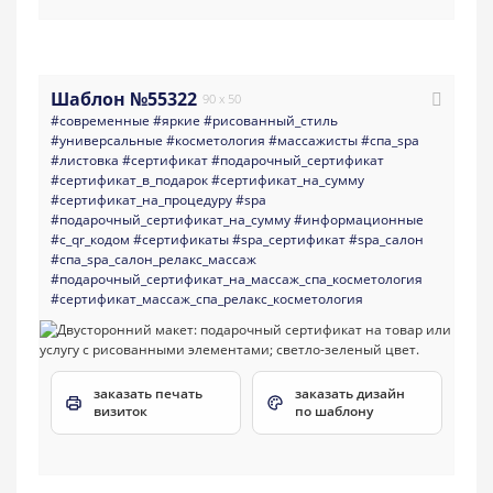
Шаблон №55322
90 x 50
#современные
#яркие
#рисованный_стиль
#универсальные
#косметология
#массажисты
#спа_spa
#листовка
#сертификат
#подарочный_сертификат
#сертификат_в_подарок
#сертификат_на_сумму
#сертификат_на_процедуру
#spa
#подарочный_сертификат_на_сумму
#информационные
#с_qr_кодом
#сертификаты
#spa_сертификат
#spa_салон
#спа_spa_салон_релакс_массаж
#подарочный_сертификат_на_массаж_спа_косметология
#сертификат_массаж_спа_релакс_косметология
заказать печать
заказать дизайн
визиток
по шаблону