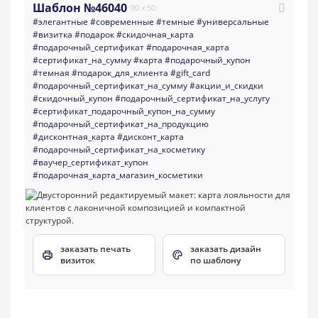
Шаблон №46040
90 x 50
#элегантные
#современные
#темные
#универсальные
#визитка
#подарок
#скидочная_карта
#подарочный_сертификат
#подарочная_карта
#сертификат_на_сумму
#карта
#подарочный_купон
#темная
#подарок_для_клиента
#gift_card
#подарочный_сертификат_на_сумму
#акции_и_скидки
#скидочный_купон
#подарочный_сертификат_на_услугу
#сертификат_подарочный_купон_на_сумму
#подарочный_сертификат_на_продукцию
#дисконтная_карта
#дисконт_карта
#подарочный_сертификат_на_косметику
#ваучер_сертификат_купон
#подарочная_карта_магазин_косметики
заказать печать
заказать дизайн
визиток
по шаблону