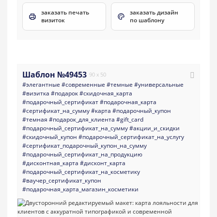
заказать печать
заказать дизайн
визиток
по шаблону
Шаблон №49453
90 x 50
#элегантные
#современные
#темные
#универсальные
#визитка
#подарок
#скидочная_карта
#подарочный_сертификат
#подарочная_карта
#сертификат_на_сумму
#карта
#подарочный_купон
#темная
#подарок_для_клиента
#gift_card
#подарочный_сертификат_на_сумму
#акции_и_скидки
#скидочный_купон
#подарочный_сертификат_на_услугу
#сертификат_подарочный_купон_на_сумму
#подарочный_сертификат_на_продукцию
#дисконтная_карта
#дисконт_карта
#подарочный_сертификат_на_косметику
#ваучер_сертификат_купон
#подарочная_карта_магазин_косметики