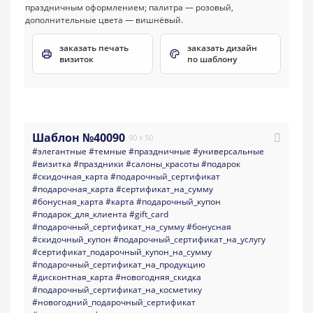
заказать печать
заказать дизайн
визиток
по шаблону
Шаблон №40090
90 x 50
#элегантные
#темные
#праздничные
#универсальные
#визитка
#праздники
#салоны_красоты
#подарок
#скидочная_карта
#подарочный_сертификат
#подарочная_карта
#сертификат_на_сумму
#бонусная_карта
#карта
#подарочный_купон
#подарок_для_клиента
#gift_card
#подарочный_сертификат_на_сумму
#бонусная
#скидочный_купон
#подарочный_сертификат_на_услугу
#сертификат_подарочный_купон_на_сумму
#подарочный_сертификат_на_продукцию
#дисконтная_карта
#новогодняя_скидка
#подарочный_сертификат_на_косметику
#новогодний_подарочный_сертификат