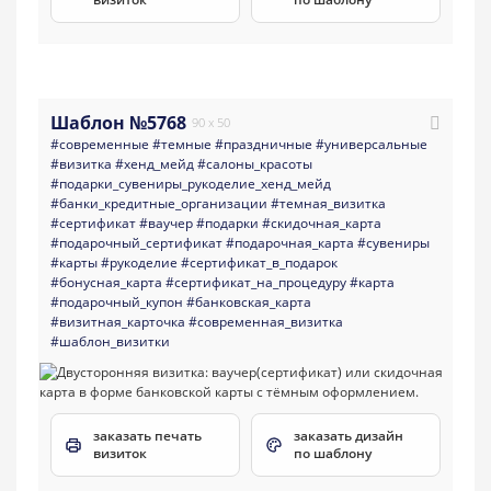
Шаблон №5768
90 x 50
#современные
#темные
#праздничные
#универсальные
#визитка
#хенд_мейд
#салоны_красоты
#подарки_сувениры_рукоделие_хенд_мейд
#банки_кредитные_организации
#темная_визитка
#сертификат
#ваучер
#подарки
#скидочная_карта
#подарочный_сертификат
#подарочная_карта
#сувениры
#карты
#рукоделие
#сертификат_в_подарок
#бонусная_карта
#сертификат_на_процедуру
#карта
#подарочный_купон
#банковская_карта
#визитная_карточка
#современная_визитка
#шаблон_визитки
заказать печать
заказать дизайн
визиток
по шаблону