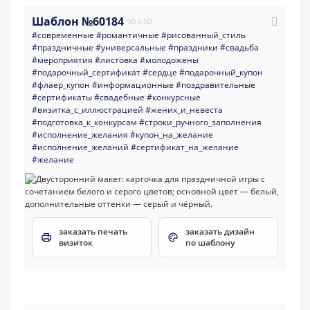
Шаблон №60184
90 x 50
#современные
#романтичные
#рисованный_стиль
#праздничные
#универсальные
#праздники
#свадьба
#мероприятия
#листовка
#молодожены
#подарочный_сертификат
#сердце
#подарочный_купон
#флаер_купон
#информационные
#поздравительные
#сертификаты
#свадебные
#конкурсные
#визитка_с_иллюстрацией
#жених_и_невеста
#подготовка_к_конкурсам
#строки_ручного_заполнения
#исполнение_желания
#купон_на_желание
#исполнение_желаний
#сертификат_на_желание
#желание
заказать печать
заказать дизайн
визиток
по шаблону