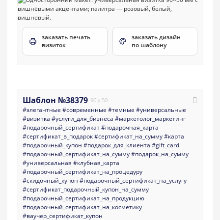
заказать печать
заказать дизайн
визиток
по шаблону
Шаблон №38379
90 x 50
#элегантные
#современные
#темные
#универсальные
#визитка
#услуги_для_бизнеса
#маркетолог_маркетинг
#подарочный_сертификат
#подарочная_карта
#сертификат_в_подарок
#сертификат_на_сумму
#карта
#подарочный_купон
#подарок_для_клиента
#gift_card
#подарочный_сертификат_на_сумму
#подарок_на_сумму
#универсальная
#клубная_карта
#подарочный_сертификат_на_процедуру
#скидочный_купон
#подарочный_сертификат_на_услугу
#сертификат_подарочный_купон_на_сумму
#подарочный_сертификат_на_продукцию
#подарочный_сертификат_на_косметику
#ваучер_сертификат_купон