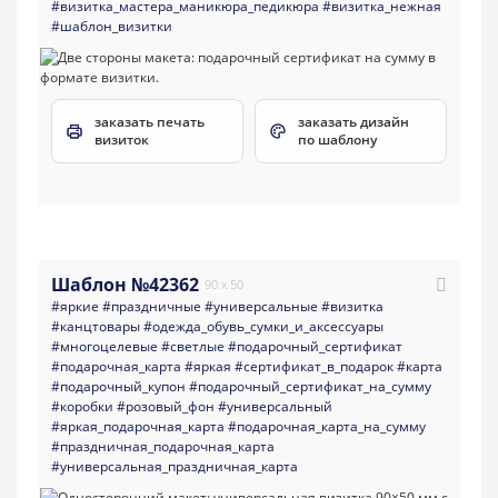
#визитка_мастера_маникюра_педикюра
#визитка_нежная
#шаблон_визитки
заказать печать
заказать дизайн
визиток
по шаблону
Шаблон №42362
90 x 50
#яркие
#праздничные
#универсальные
#визитка
#канцтовары
#одежда_обувь_сумки_и_аксессуары
#многоцелевые
#светлые
#подарочный_сертификат
#подарочная_карта
#яркая
#сертификат_в_подарок
#карта
#подарочный_купон
#подарочный_сертификат_на_сумму
#коробки
#розовый_фон
#универсальный
#яркая_подарочная_карта
#подарочная_карта_на_сумму
#праздничная_подарочная_карта
#универсальная_праздничная_карта