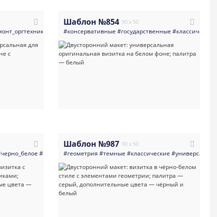
Шаблон №854
90 x 50
монт_оргтехники
#многоцелевые
#консервативные
#светлые
#государственные
#ремонт_телефонов
#классические
#ремонт_н
Шаблон №987
90 x 50
огоцелевые
#черно_белое
#оригинальная
#светлая
#геометрия
#светлые
#современная
#темные
#классические
#визитная_карточка
#универсальн
#совреме