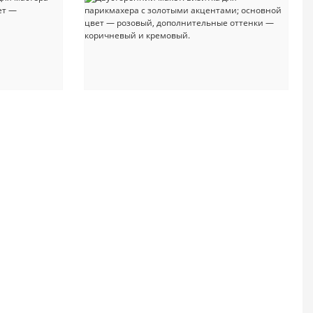
асоты
#красоты
#бьюти
#салон_красоты
#бьюти_мастер
#массажный_сало