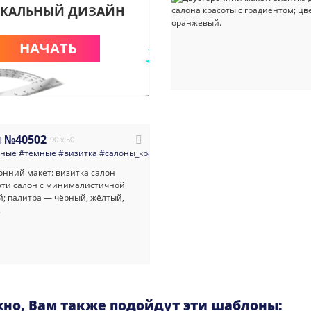
КАЛЬНЫЙ ДИЗАЙН
НАЧАТЬ
 №40502
90 x 50
нные
#темные
#визитка
#салоны_красоты
#минимализм
#салон
#салонкр
но, Вам также подойдут эти шаблоны: