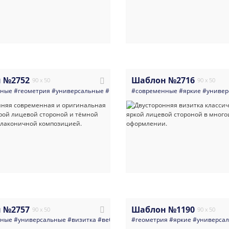
 №2752
Шаблон №2716
90 x 50
90 x 50
нные
#геометрия
#универсальные
#визитка
#современные
#директор
#руководитель
#яркие
#универ
#мн
 №2757
Шаблон №1190
90 x 50
90 x 50
нные
#универсальные
#визитка
#веб_дизайнер
#геометрия
#веб_студия
#яркие
#абстракция
#универса