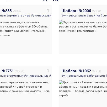
 №855
Шаблон №2006
90 x 50
90 x 50
нные
#яркие
#темные
#универсальные
#оригинальная
#универсальные
#односторонняя
#визитка
#ре
 №2751
Шаблон №1062
90 x 50
90 x 50
нные
#геометрия
#универсальные
#визитка
#универсальные
#директор
#руководитель
#абстракция
#мн