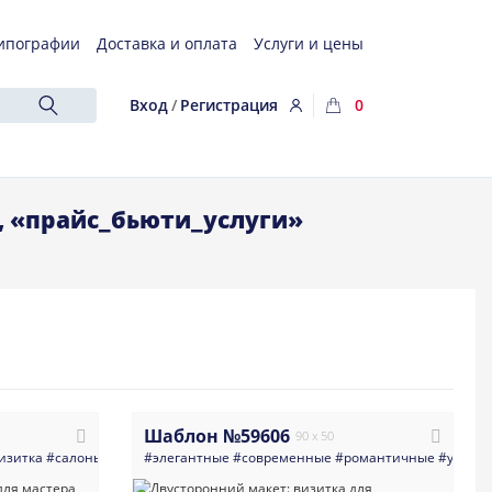
ипографии
Доставка и оплата
Услуги и цены
Вход
/
Регистрация
0
, «прайс_бьюти_услуги»
Шаблон №59606
90 x 50
изитка
#салоны_красоты
#элегантные
#одежда_обувь_сумки_и_аксессуары
#современные
#романтичные
#светлые
#униве
#м