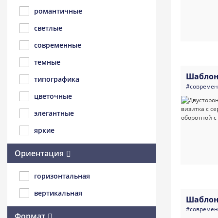
романтичные
светлые
современные
темные
Шаблон
типографика
#совреме
цветочные
элегантные
яркие
Ориентация
горизонтальная
вертикальная
Шаблон
#совреме
Формат