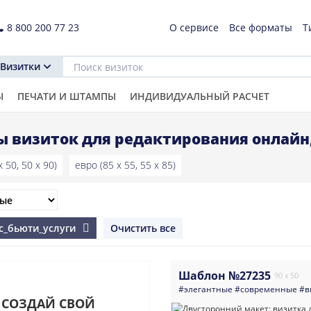
8 800 200 77 23
О сервисе
Все форматы
Т
Визитки
Ы
ПЕЧАТИ И ШТАМПЫ
ИНДИВИДУАЛЬНЫЙ РАСЧЕТ
 визиток для редактирования онлайн
 50, 50 x 90)
евро (85 x 55, 55 x 85)
йс_бьюти_услуги
Очистить все
Шаблон №27235
90 x 50
#элегантные
#современные
#в
СОЗДАЙ СВОЙ