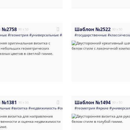
 №2758
Шаблон №2522
90 x 50
90 x 50
нные
#геометрия
#универсальные
#визитка
#государственные
#руководитель
#веб_дизайне
#классическ
 №1381
Шаблон №1494
90 x 50
90 x 50
льные
#визитка
#недвижимость
#оценка_недвижимости
#геометрия
#яркие
#оценка_собств
#универса