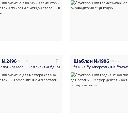
 №2496
Шаблон №1996
90 x 50
85 x 55
ые
#универсальные
#визитка
#дизайн
#арт_и_арт_студии
#яркие
#универсальные
#косметология
#визи
#