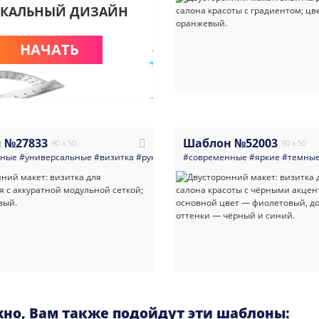
КАЛЬНЫЙ ДИЗАЙН
НАЧАТЬ
 №27833
Шаблон №52003
90 x 50
90 x 50
нные
#универсальные
#визитка
#руководитель
#современные
#дизайн
#маникюр_педик
#яркие
#темны
но, Вам также подойдут эти шаблоны: