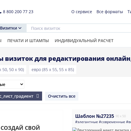
8 800 200 77 23
О сервисе
Все форматы
Т
Визитки
Ы
ПЕЧАТИ И ШТАМПЫ
ИНДИВИДУАЛЬНЫЙ РАСЧЕТ
 визиток для редактирования онлайн
 50, 50 x 90)
евро (85 x 55, 55 x 85)
йс_лист_градиент
Очистить все
Шаблон №27235
90 x 50
#элегантные
#современные
#в
СОЗДАЙ СВОЙ