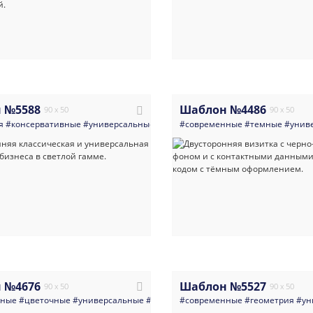
 №5588
Шаблон №4486
90 x 50
90 x 50
я
#консервативные
#универсальные
#визитка
#современные
#бухгалтер
#темные
#директор
#унив
#рук
 №4676
Шаблон №5527
90 x 50
90 x 50
нные
#цветочные
#универсальные
#визитка
#современные
#услуги_для_бизнеса
#геометрия
#мода
#ун
#