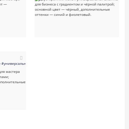
юр
е
#универсальные
#минимализм
#абстракция
#визитка
#бизнес_консультанты
#личная
#карта
#светлая_визитка
#услуги_для_бизнеса
#женска
#