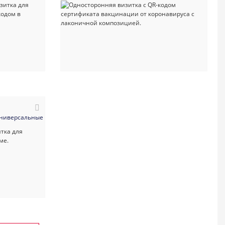
ктор
ниверсальные
#руководитель
#визитка
#секретарь
#дизайн
#бухгалтерский_учет_и_аудит
#косметология
#маникюр_педикюр
#многоцеле
#пар