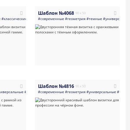
Шаблон №4068
90 x 50
ва_туристические_компании
е
#классические
#универсальные
#современные
#организация_путешествий
#визитка
#геометрия
#консалтинг
#темные
#бухгалтер
#досуг
#универсальн
#многоце
#дире
Шаблон №4816
90 x 50
огоцелевые
ниверсальные
#флорист
#визитка
#современные
#светлые
#директор
#визитная_карточка
#руководитель
#геометрия
#универсальные
#пиар_менеджер
#современная_визит
#визит
#мене