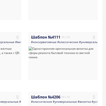
Шаблон №4111
90 x 50
ерсальные
оводитель
#арт_директор
#визитка
#бизнес_консультанты
#консервативные
#светлые
#архитектор
#классические
#консалтинг
#бизнес
#универсальные
#минимализм
#линия
#произв
#q
#
Шаблон №4206
90 x 50
иверсальные
маникюр_педикюр
#визитка
#салоны_красоты
#классические
#строительная_компания
#qr_код
#универсальные
#многоцелевые
#строитель
#визитка
#светлые
#архитектур
#услуги_д
#к