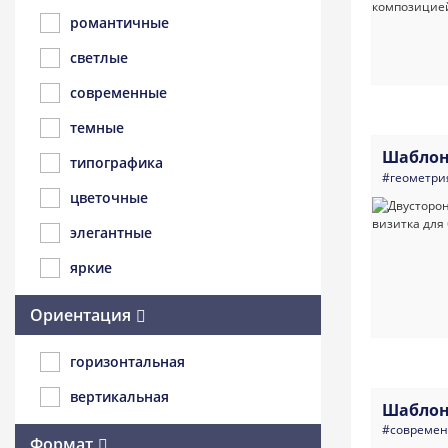
романтичные
светлые
современные
темные
Шаблон
типографика
#геометри
цветочные
элегантные
яркие
Ориентация
горизонтальная
вертикальная
Шаблон
#совреме
Формат