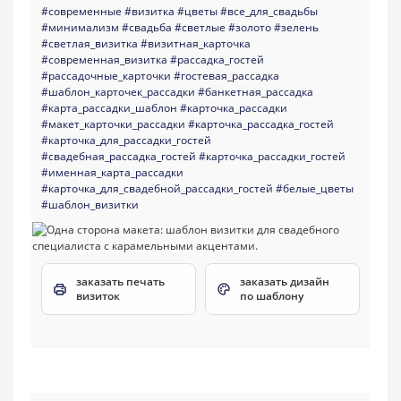
#современные
#визитка
#цветы
#все_для_свадьбы
#минимализм
#свадьба
#светлые
#золото
#зелень
#светлая_визитка
#визитная_карточка
#современная_визитка
#рассадка_гостей
#рассадочные_карточки
#гостевая_рассадка
#шаблон_карточек_рассадки
#банкетная_рассадка
#карта_рассадки_шаблон
#карточка_рассадки
#макет_карточки_рассадки
#карточка_рассадка_гостей
#карточка_для_рассадки_гостей
#свадебная_рассадка_гостей
#карточка_рассадки_гостей
#именная_карта_рассадки
#карточка_для_свадебной_рассадки_гостей
#белые_цветы
#шаблон_визитки
заказать печать
заказать дизайн
визиток
по шаблону