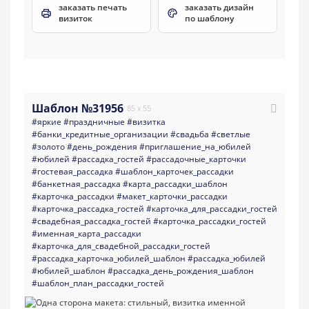
заказать печать
заказать дизайн
визиток
по шаблону
Шаблон №31956
85 x 55
#яркие
#праздничные
#визитка
#банки_кредитные_организации
#свадьба
#светлые
#золото
#день_рождения
#приглашение_на_юбилей
#юбилей
#рассадка_гостей
#рассадочные_карточки
#гостевая_рассадка
#шаблон_карточек_рассадки
#банкетная_рассадка
#карта_рассадки_шаблон
#карточка_рассадки
#макет_карточки_рассадки
#карточка_рассадка_гостей
#карточка_для_рассадки_гостей
#свадебная_рассадка_гостей
#карточка_рассадки_гостей
#именная_карта_рассадки
#карточка_для_свадебной_рассадки_гостей
#рассадка_карточка_юбилей_шаблон
#рассадка_юбилей
#юбилей_шаблон
#рассадка_день_рождения_шаблон
#шаблон_план_рассадки_гостей