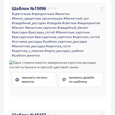
Шаблон №15096
90 x 50
#цветочные
#праздничные
#визитка
#банки_кредитные_организации
#банкетный_зал
#свадебный_ресторан
#свадьба
#светлые
#мероприятия
#банкет
#визитная_карточка
#свадебный_банкет
#рассадка
#рассадка_гостей
#банкетные_карточки
#рассадочные
#рассадочные_карточки
#карточки_гостей
#гостевая_рассадка
#шаблон_карточек_рассадки
#банкетная_рассадка
#карточка_гостя
#карточка_с_именем
#карта_рассадки_шаблон
#шаблон_визитки
заказать печать
заказать дизайн
визиток
по шаблону
Шаблон №15107
90 x 50