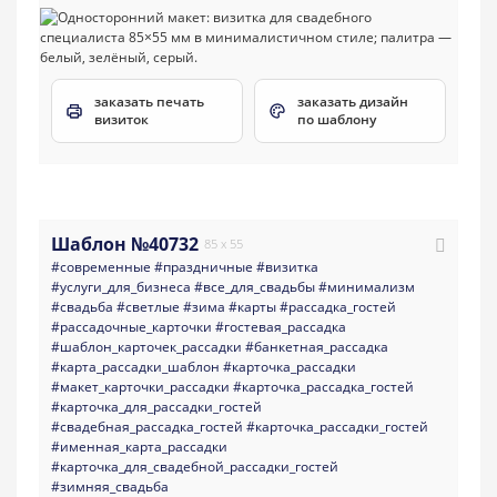
заказать печать
заказать дизайн
визиток
по шаблону
Шаблон №40732
85 x 55
#современные
#праздничные
#визитка
#услуги_для_бизнеса
#все_для_свадьбы
#минимализм
#свадьба
#светлые
#зима
#карты
#рассадка_гостей
#рассадочные_карточки
#гостевая_рассадка
#шаблон_карточек_рассадки
#банкетная_рассадка
#карта_рассадки_шаблон
#карточка_рассадки
#макет_карточки_рассадки
#карточка_рассадка_гостей
#карточка_для_рассадки_гостей
#свадебная_рассадка_гостей
#карточка_рассадки_гостей
#именная_карта_рассадки
#карточка_для_свадебной_рассадки_гостей
#зимняя_свадьба