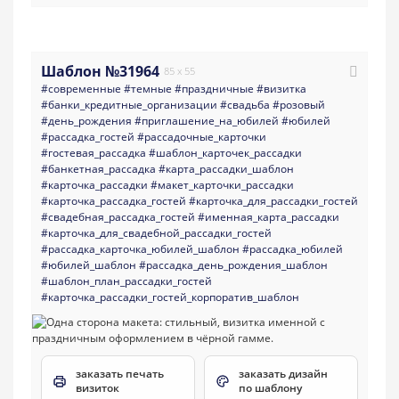
Шаблон №31964
85 x 55
#современные
#темные
#праздничные
#визитка
#банки_кредитные_организации
#свадьба
#розовый
#день_рождения
#приглашение_на_юбилей
#юбилей
#рассадка_гостей
#рассадочные_карточки
#гостевая_рассадка
#шаблон_карточек_рассадки
#банкетная_рассадка
#карта_рассадки_шаблон
#карточка_рассадки
#макет_карточки_рассадки
#карточка_рассадка_гостей
#карточка_для_рассадки_гостей
#свадебная_рассадка_гостей
#именная_карта_рассадки
#карточка_для_свадебной_рассадки_гостей
#рассадка_карточка_юбилей_шаблон
#рассадка_юбилей
#юбилей_шаблон
#рассадка_день_рождения_шаблон
#шаблон_план_рассадки_гостей
#карточка_рассадки_гостей_корпоратив_шаблон
заказать печать
заказать дизайн
визиток
по шаблону