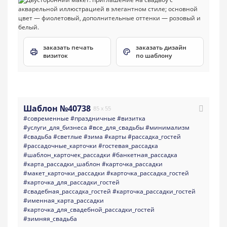
заказать печать
заказать дизайн
визиток
по шаблону
Шаблон №40738
85 x 55
#современные
#праздничные
#визитка
#услуги_для_бизнеса
#все_для_свадьбы
#минимализм
#свадьба
#светлые
#зима
#карты
#рассадка_гостей
#рассадочные_карточки
#гостевая_рассадка
#шаблон_карточек_рассадки
#банкетная_рассадка
#карта_рассадки_шаблон
#карточка_рассадки
#макет_карточки_рассадки
#карточка_рассадка_гостей
#карточка_для_рассадки_гостей
#свадебная_рассадка_гостей
#карточка_рассадки_гостей
#именная_карта_рассадки
#карточка_для_свадебной_рассадки_гостей
#зимняя_свадьба