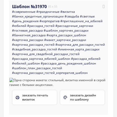
Шаблон №31970
85 x 55
#современные
#праздничные
#визитка
#банки_кредитные_организации
#свадьба
#светлые
#день_рождения
#корпоратив
#приглашение_на_юбилей
#юбилей
#рассадка_гостей
#рассадочные_карточки
#гостевая_рассадка
#шаблон_карточек_рассадки
#банкетная_рассадка
#карта_рассадки_шаблон
#карточка_рассадки
#макет_карточки_рассадки
#карточка_рассадка_гостей
#карточка_для_рассадки_гостей
#свадебная_рассадка_гостей
#именная_карта_рассадки
#карточка_для_свадебной_рассадки_гостей
#рассадка_карточка_юбилей_шаблон
#рассадка_юбилей
#юбилей_шаблон
#рассадка_день_рождения_шаблон
#шаблон_план_рассадки_гостей
#карточка_рассадки_гостей_корпоратив_шаблон
заказать печать
заказать дизайн
визиток
по шаблону