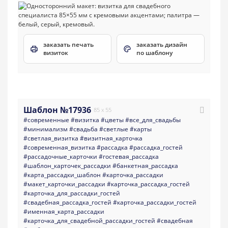
заказать печать
заказать дизайн
визиток
по шаблону
Шаблон №17936
85 x 55
#современные
#визитка
#цветы
#все_для_свадьбы
#минимализм
#свадьба
#светлые
#карты
#светлая_визитка
#визитная_карточка
#современная_визитка
#рассадка
#рассадка_гостей
#рассадочные_карточки
#гостевая_рассадка
#шаблон_карточек_рассадки
#банкетная_рассадка
#карта_рассадки_шаблон
#карточка_рассадки
#макет_карточки_рассадки
#карточка_рассадка_гостей
#карточка_для_рассадки_гостей
#свадебная_рассадка_гостей
#карточка_рассадки_гостей
#именная_карта_рассадки
#карточка_для_свадебной_рассадки_гостей
#свадебная