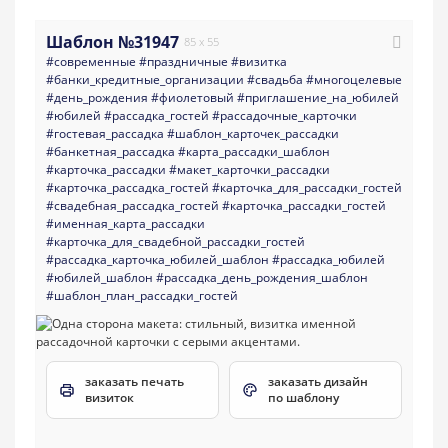
Шаблон №31947
85 x 55
#современные
#праздничные
#визитка
#банки_кредитные_организации
#свадьба
#многоцелевые
#день_рождения
#фиолетовый
#приглашение_на_юбилей
#юбилей
#рассадка_гостей
#рассадочные_карточки
#гостевая_рассадка
#шаблон_карточек_рассадки
#банкетная_рассадка
#карта_рассадки_шаблон
#карточка_рассадки
#макет_карточки_рассадки
#карточка_рассадка_гостей
#карточка_для_рассадки_гостей
#свадебная_рассадка_гостей
#карточка_рассадки_гостей
#именная_карта_рассадки
#карточка_для_свадебной_рассадки_гостей
#рассадка_карточка_юбилей_шаблон
#рассадка_юбилей
#юбилей_шаблон
#рассадка_день_рождения_шаблон
#шаблон_план_рассадки_гостей
заказать печать
заказать дизайн
визиток
по шаблону