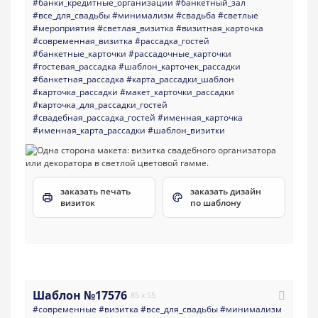
#банки_кредитные_организации
#банкетный_зал
#все_для_свадьбы
#минимализм
#свадьба
#светлые
#мероприятия
#светлая_визитка
#визитная_карточка
#современная_визитка
#рассадка_гостей
#банкетные_карточки
#рассадочные_карточки
#гостевая_рассадка
#шаблон_карточек_рассадки
#банкетная_рассадка
#карта_рассадки_шаблон
#карточка_рассадки
#макет_карточки_рассадки
#карточка_для_рассадки_гостей
#свадебная_рассадка_гостей
#именная_карточка
#именная_карта_рассадки
#шаблон_визитки
заказать печать
заказать дизайн
визиток
по шаблону
Шаблон №17576
85 x 55
#современные
#визитка
#все_для_свадьбы
#минимализм