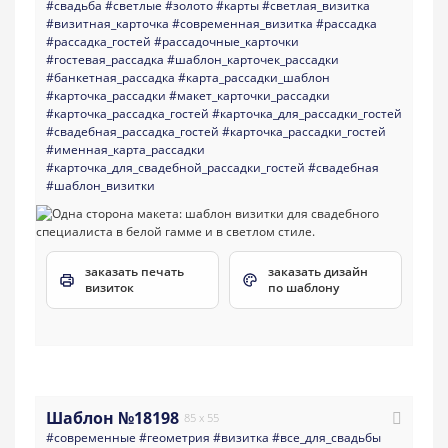
#свадьба
#светлые
#золото
#карты
#светлая_визитка
#визитная_карточка
#современная_визитка
#рассадка
#рассадка_гостей
#рассадочные_карточки
#гостевая_рассадка
#шаблон_карточек_рассадки
#банкетная_рассадка
#карта_рассадки_шаблон
#карточка_рассадки
#макет_карточки_рассадки
#карточка_рассадка_гостей
#карточка_для_рассадки_гостей
#свадебная_рассадка_гостей
#карточка_рассадки_гостей
#именная_карта_рассадки
#карточка_для_свадебной_рассадки_гостей
#свадебная
#шаблон_визитки
заказать печать
заказать дизайн
визиток
по шаблону
Шаблон №18198
85 x 55
#современные
#геометрия
#визитка
#все_для_свадьбы