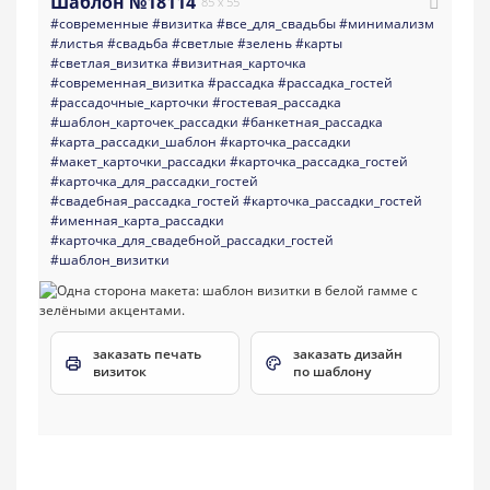
Шаблон №18114
85 x 55
#современные
#визитка
#все_для_свадьбы
#минимализм
#листья
#свадьба
#светлые
#зелень
#карты
#светлая_визитка
#визитная_карточка
#современная_визитка
#рассадка
#рассадка_гостей
#рассадочные_карточки
#гостевая_рассадка
#шаблон_карточек_рассадки
#банкетная_рассадка
#карта_рассадки_шаблон
#карточка_рассадки
#макет_карточки_рассадки
#карточка_рассадка_гостей
#карточка_для_рассадки_гостей
#свадебная_рассадка_гостей
#карточка_рассадки_гостей
#именная_карта_рассадки
#карточка_для_свадебной_рассадки_гостей
#шаблон_визитки
заказать печать
заказать дизайн
визиток
по шаблону