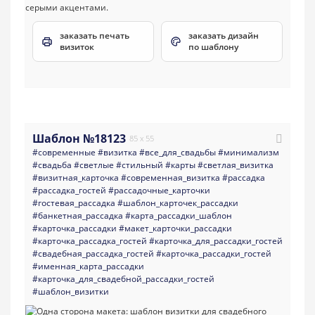
заказать печать
заказать дизайн
визиток
по шаблону
Шаблон №18123
85 x 55
#современные
#визитка
#все_для_свадьбы
#минимализм
#свадьба
#светлые
#стильный
#карты
#светлая_визитка
#визитная_карточка
#современная_визитка
#рассадка
#рассадка_гостей
#рассадочные_карточки
#гостевая_рассадка
#шаблон_карточек_рассадки
#банкетная_рассадка
#карта_рассадки_шаблон
#карточка_рассадки
#макет_карточки_рассадки
#карточка_рассадка_гостей
#карточка_для_рассадки_гостей
#свадебная_рассадка_гостей
#карточка_рассадки_гостей
#именная_карта_рассадки
#карточка_для_свадебной_рассадки_гостей
#шаблон_визитки