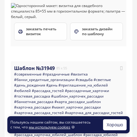
заказать печать
заказать дизайн
визиток
по шаблону
Шаблон №31949
85 x 55
#современные
#праздничные
#визитка
#банки_кредитные_организации
#свадьба
#светлые
#день_рождения
#день
#приглашение_на_юбилей
#юбилей
#рассадка_гостей
#рассадочные_карточки
#гостевая_рассадка
#шаблон_карточек_рассадки
#банкетная_рассадка
#карта_рассадки_шаблон
#карточка_рассадки
#макет_карточки_рассадки
#карточка_рассадка_гостей
#карточка_для_рассадки_гостей
#свадебная_рассадка_гостей
#карточка_рассадки_гостей
Пользуясь нашим сайтом, вы соглашаетесь
#именная_карта_рассадки
Хорошо
с тем, что
мы используем cookies
🍪
#карточка_для_свадебной_рассадки_гостей
#рассадка_карточка_юбилей_шаблон
#рассадка_юбилей