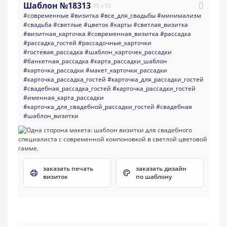
Шаблон №18313
85 x 55
#современные
#визитка
#все_для_свадьбы
#минимализм
#свадьба
#светлые
#цветок
#карты
#светлая_визитка
#визитная_карточка
#современная_визитка
#рассадка
#рассадка_гостей
#рассадочные_карточки
#гостевая_рассадка
#шаблон_карточек_рассадки
#банкетная_рассадка
#карта_рассадки_шаблон
#карточка_рассадки
#макет_карточки_рассадки
#карточка_рассадка_гостей
#карточка_для_рассадки_гостей
#свадебная_рассадка_гостей
#карточка_рассадки_гостей
#именная_карта_рассадки
#карточка_для_свадебной_рассадки_гостей
#свадебная
#шаблон_визитки
заказать печать
заказать дизайн
визиток
по шаблону