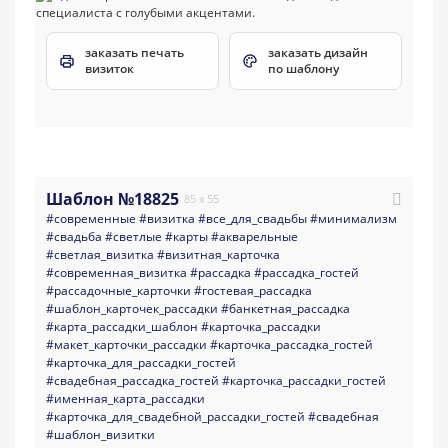
заказать печать
заказать дизайн
визиток
по шаблону
Шаблон №18825
85 x 55
#современные
#визитка
#все_для_свадьбы
#минимализм
#свадьба
#светлые
#карты
#акварельные
#светлая_визитка
#визитная_карточка
#современная_визитка
#рассадка
#рассадка_гостей
#рассадочные_карточки
#гостевая_рассадка
#шаблон_карточек_рассадки
#банкетная_рассадка
#карта_рассадки_шаблон
#карточка_рассадки
#макет_карточки_рассадки
#карточка_рассадка_гостей
#карточка_для_рассадки_гостей
#свадебная_рассадка_гостей
#карточка_рассадки_гостей
#именная_карта_рассадки
#карточка_для_свадебной_рассадки_гостей
#свадебная
#шаблон_визитки