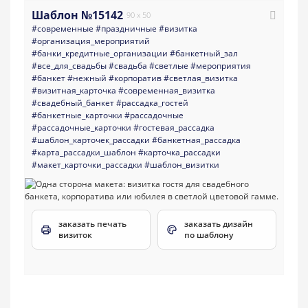
Шаблон №15142
90 x 50
#современные
#праздничные
#визитка
#организация_мероприятий
#банки_кредитные_организации
#банкетный_зал
#все_для_свадьбы
#свадьба
#светлые
#мероприятия
#банкет
#нежный
#корпоратив
#светлая_визитка
#визитная_карточка
#современная_визитка
#свадебный_банкет
#рассадка_гостей
#банкетные_карточки
#рассадочные
#рассадочные_карточки
#гостевая_рассадка
#шаблон_карточек_рассадки
#банкетная_рассадка
#карта_рассадки_шаблон
#карточка_рассадки
#макет_карточки_рассадки
#шаблон_визитки
заказать печать
заказать дизайн
визиток
по шаблону