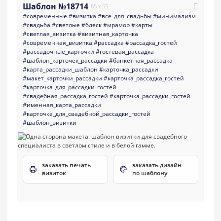
Шаблон №18714
85 x 55
#современные
#визитка
#все_для_свадьбы
#минимализм
#свадьба
#светлые
#блеск
#мрамор
#карты
#светлая_визитка
#визитная_карточка
#современная_визитка
#рассадка
#рассадка_гостей
#рассадочные_карточки
#гостевая_рассадка
#шаблон_карточек_рассадки
#банкетная_рассадка
#карта_рассадки_шаблон
#карточка_рассадки
#макет_карточки_рассадки
#карточка_рассадка_гостей
#карточка_для_рассадки_гостей
#свадебная_рассадка_гостей
#карточка_рассадки_гостей
#именная_карта_рассадки
#карточка_для_свадебной_рассадки_гостей
#шаблон_визитки
заказать печать
заказать дизайн
визиток
по шаблону