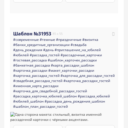
Шаблон №31953
85 x 55
#современные
#темные
#праздничные
#визитка
#банки_кредитные_организации
#свадьба
#день_рождения
#день
#приглашение_на_юбилей
#юбилей
#рассадка_гостей
#рассадочные_карточки
#гостевая_рассадка
#шаблон_карточек_рассадки
#банкетная_рассадка
#карта_рассадки_шаблон
#карточка_рассадки
#макет_карточки_рассадки
#карточка_рассадка_гостей
#карточка_для_рассадки_гостей
#свадебная_рассадка_гостей
#карточка_рассадки_гостей
#именная_карта_рассадки
#карточка_для_свадебной_рассадки_гостей
#рассадка_карточка_юбилей_шаблон
#рассадка_юбилей
#юбилей_шаблон
#рассадка_день_рождения_шаблон
#шаблон_план_рассадки_гостей