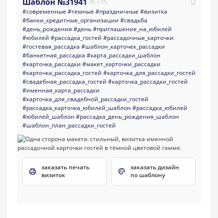
Шаблон №31941
85 x 55
#современные
#темные
#праздничные
#визитка
#банки_кредитные_организации
#свадьба
#день_рождения
#день
#приглашение_на_юбилей
#юбилей
#рассадка_гостей
#рассадочные_карточки
#гостевая_рассадка
#шаблон_карточек_рассадки
#банкетная_рассадка
#карта_рассадки_шаблон
#карточка_рассадки
#макет_карточки_рассадки
#карточка_рассадка_гостей
#карточка_для_рассадки_гостей
#свадебная_рассадка_гостей
#карточка_рассадки_гостей
#именная_карта_рассадки
#карточка_для_свадебной_рассадки_гостей
#рассадка_карточка_юбилей_шаблон
#рассадка_юбилей
#юбилей_шаблон
#рассадка_день_рождения_шаблон
#шаблон_план_рассадки_гостей
заказать печать
заказать дизайн
визиток
по шаблону