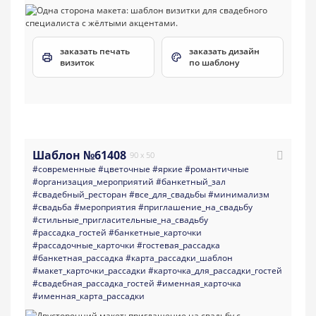
заказать печать
заказать дизайн
визиток
по шаблону
Шаблон №61408
90 x 50
#современные
#цветочные
#яркие
#романтичные
#организация_мероприятий
#банкетный_зал
#свадебный_ресторан
#все_для_свадьбы
#минимализм
#свадьба
#мероприятия
#приглашение_на_свадьбу
#стильные_пригласительные_на_свадьбу
#рассадка_гостей
#банкетные_карточки
#рассадочные_карточки
#гостевая_рассадка
#банкетная_рассадка
#карта_рассадки_шаблон
#макет_карточки_рассадки
#карточка_для_рассадки_гостей
#свадебная_рассадка_гостей
#именная_карточка
#именная_карта_рассадки