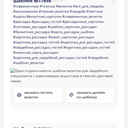
Шаблон №17658
85 x 55
#современные
#темные
#визитка
#все_для_свадьбы
#минимализм
#темная_визитка
#свадьба
#светлые
#карты
#визитная_карточка
#современная_визитка
#рассадка
#рассадка_гостей
#рассадочные_карточки
#гостевая_рассадка
#шаблон_карточек_рассадки
#банкетная_рассадка
#карта_рассадки_шаблон
#карточка_рассадки
#макет_карточки_рассадки
#карточка_рассадка_гостей
#карточка_для_рассадки_гостей
#свадебная_рассадка_гостей
#карточка_рассадки_гостей
#именная_карта_рассадки
#карточка_для_свадебной_рассадки_гостей
#свадебная
#шаблон_визитки
заказать печать
заказать дизайн
визиток
по шаблону