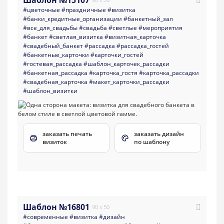
#цветочные
#праздничные
#визитка
#банки_кредитные_организации
#банкетный_зал
#все_для_свадьбы
#свадьба
#светлые
#мероприятия
#банкет
#светлая_визитка
#визитная_карточка
#свадебный_банкет
#рассадка
#рассадка_гостей
#банкетные_карточки
#карточки_гостей
#гостевая_рассадка
#шаблон_карточек_рассадки
#банкетная_рассадка
#карточка_гостя
#карточка_рассадки
#свадебная_карточка
#макет_карточки_рассадки
#шаблон_визитки
заказать печать
заказать дизайн
визиток
по шаблону
Шаблон №16801
90 x 50
#современные
#визитка
#дизайн