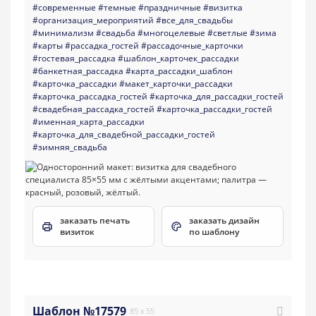
#современные
#темные
#праздничные
#визитка
#организация_мероприятий
#все_для_свадьбы
#минимализм
#свадьба
#многоцелевые
#светлые
#зима
#карты
#рассадка_гостей
#рассадочные_карточки
#гостевая_рассадка
#шаблон_карточек_рассадки
#банкетная_рассадка
#карта_рассадки_шаблон
#карточка_рассадки
#макет_карточки_рассадки
#карточка_рассадка_гостей
#карточка_для_рассадки_гостей
#свадебная_рассадка_гостей
#карточка_рассадки_гостей
#именная_карта_рассадки
#карточка_для_свадебной_рассадки_гостей
#зимняя_свадьба
заказать печать
заказать дизайн
визиток
по шаблону
Шаблон №17579
85 x 55