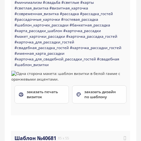
#минимализм
#свадьба
#светлые
#карты
#светлая_визитка
#визитная_карточка
#современная_визитка
#рассадка
#рассадка_гостей
#рассадочные_карточки
#гостевая_рассадка
#шаблон_карточек_рассадки
#банкетная_рассадка
#карта_рассадки_шаблон
#карточка_рассадки
#макет_карточки_рассадки
#карточка_рассадка_гостей
#карточка_для_рассадки_гостей
#свадебная_рассадка_гостей
#карточка_рассадки_гостей
#именная_карта_рассадки
#карточка_для_свадебной_рассадки_гостей
#свадебная
#шаблон_визитки
заказать печать
заказать дизайн
визиток
по шаблону
Шаблон №40681
85 x 55