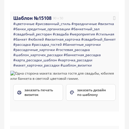
Шаблон №15108
90 x 50
#цветочные
#рисованный_стиль
#праздничные
#визитка
#банки_кредитные_организации
#банкетный_зал
#свадебный_ресторан
#свадьба
#мероприятия
#стильная
#банкет
#юбилей
#визитная_карточка
#свадебный_банкет
#рассадка
#рассадка_гостей
#банкетные_карточки
#рассадочные_карточки
#гостевая_рассадка
#шаблон_карточек_рассадки
#банкетная_рассадка
#карта_рассадки_шаблон
#карточка_рассадки
#макет_карточки_рассадки
#шаблон_визитки
заказать печать
заказать дизайн
визиток
по шаблону