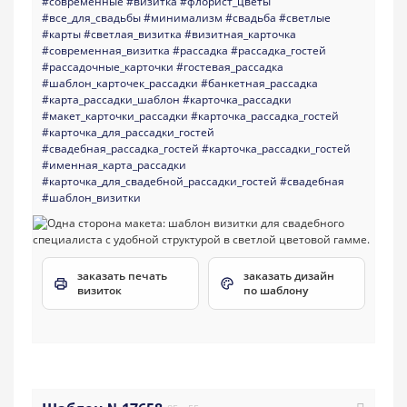
#современные
#визитка
#флорист_цветы
#все_для_свадьбы
#минимализм
#свадьба
#светлые
#карты
#светлая_визитка
#визитная_карточка
#современная_визитка
#рассадка
#рассадка_гостей
#рассадочные_карточки
#гостевая_рассадка
#шаблон_карточек_рассадки
#банкетная_рассадка
#карта_рассадки_шаблон
#карточка_рассадки
#макет_карточки_рассадки
#карточка_рассадка_гостей
#карточка_для_рассадки_гостей
#свадебная_рассадка_гостей
#карточка_рассадки_гостей
#именная_карта_рассадки
#карточка_для_свадебной_рассадки_гостей
#свадебная
#шаблон_визитки
заказать печать
заказать дизайн
визиток
по шаблону