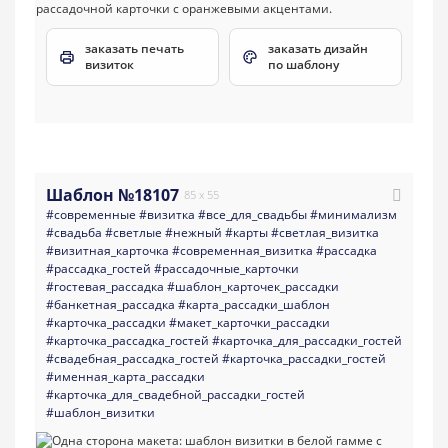
заказать печать
заказать дизайн
визиток
по шаблону
Шаблон №18107
85 x 55
#современные
#визитка
#все_для_свадьбы
#минимализм
#свадьба
#светлые
#нежный
#карты
#светлая_визитка
#визитная_карточка
#современная_визитка
#рассадка
#рассадка_гостей
#рассадочные_карточки
#гостевая_рассадка
#шаблон_карточек_рассадки
#банкетная_рассадка
#карта_рассадки_шаблон
#карточка_рассадки
#макет_карточки_рассадки
#карточка_рассадка_гостей
#карточка_для_рассадки_гостей
#свадебная_рассадка_гостей
#карточка_рассадки_гостей
#именная_карта_рассадки
#карточка_для_свадебной_рассадки_гостей
#шаблон_визитки