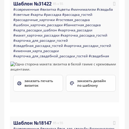
Шаблон №31422
85 x 55
#современные
#визитка
#цветы
#минимализм
#свадьба
#светлые
#карты
#рассадка
#рассадка_гостей
#рассадочные_карточки
#гостевая_рассадка
#шаблон_карточек_рассадки
#банкетная_рассадка
#карта_рассадки_шаблон
#карточка_рассадки
#макет_карточки_рассадки
#карточка_рассадка_гостей
#карточка_для_рассадки_гостей
#свадебная_рассадка_гостей
#карточка_рассадки_гостей
#именная_карта_рассадки
#карточка_для_свадебной_рассадки_гостей
#свадебная
заказать печать
заказать дизайн
визиток
по шаблону
Шаблон №18147
85 x 55
#современные
#визитка
#все_для_свадьбы
#минимализм