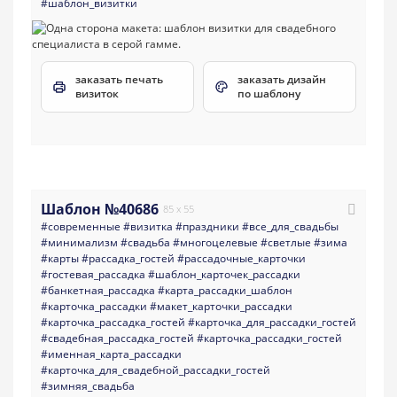
#шаблон_визитки
заказать печать
заказать дизайн
визиток
по шаблону
Шаблон №40686
85 x 55
#современные
#визитка
#праздники
#все_для_свадьбы
#минимализм
#свадьба
#многоцелевые
#светлые
#зима
#карты
#рассадка_гостей
#рассадочные_карточки
#гостевая_рассадка
#шаблон_карточек_рассадки
#банкетная_рассадка
#карта_рассадки_шаблон
#карточка_рассадки
#макет_карточки_рассадки
#карточка_рассадка_гостей
#карточка_для_рассадки_гостей
#свадебная_рассадка_гостей
#карточка_рассадки_гостей
#именная_карта_рассадки
#карточка_для_свадебной_рассадки_гостей
#зимняя_свадьба