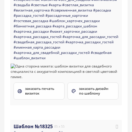
#свадьба
#светлые
#карты
#светлая_визитка
#визитная_карточка
#современная_визитка
#рассадка
#рассадка_гостей
#рассадочные_карточки
#гостевая_рассадка
#шаблон_карточек_рассадки
#банкетная_рассадка
#карта_рассадки_шаблон
#карточка_рассадки
#макет_карточки_рассадки
#карточка_рассадка_гостей
#карточка_для_рассадки_гостей
#свадебная_рассадка_гостей
#карточка_рассадки_гостей
#именная_карта_рассадки
#карточка_для_свадебной_рассадки_гостей
#свадебная
#шаблон_визитки
заказать печать
заказать дизайн
визиток
по шаблону
Шаблон №18325
85 x 55