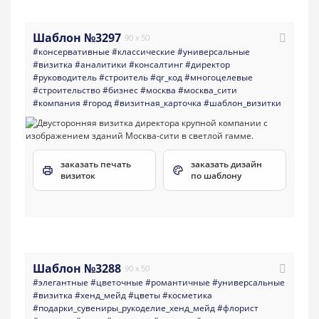
Шаблон №3297
90 x 50
#консервативные
#классические
#универсальные
#визитка
#аналитики
#консалтинг
#директор
#руководитель
#строитель
#qr_код
#многоцелевые
#строительство
#бизнес
#москва
#москва_сити
#компания
#город
#визитная_карточка
#шаблон_визитки
заказать печать
заказать дизайн
визиток
по шаблону
Шаблон №3288
90 x 50
#элегантные
#цветочные
#романтичные
#универсальные
#визитка
#хенд_мейд
#цветы
#косметика
#подарки_сувениры_рукоделие_хенд_мейд
#флорист