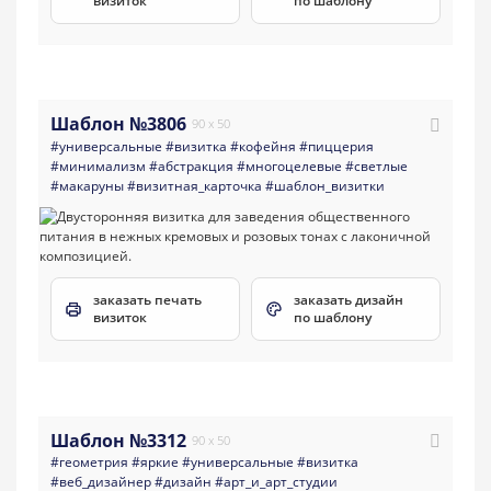
визиток
по шаблону
Шаблон №3806
90 x 50
#универсальные
#визитка
#кофейня
#пиццерия
#минимализм
#абстракция
#многоцелевые
#светлые
#макаруны
#визитная_карточка
#шаблон_визитки
заказать печать
заказать дизайн
визиток
по шаблону
Шаблон №3312
90 x 50
#геометрия
#яркие
#универсальные
#визитка
#веб_дизайнер
#дизайн
#арт_и_арт_студии