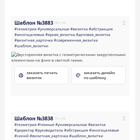
Шаблон №3883
90 x 50
#геометрия
#универсальные
#визитка
#абстракция
#многоцелевые
#яркая_визитка
#деловая_визитка
#визитная_карточка
#современная_визитка
#шаблон_визитки
заказать печать
заказать дизайн
визиток
по шаблону
Шаблон №3838
55 x 85
#геометрия
#темные
#универсальные
#визитка
#директор
#руководитель
#абстракция
#многоцелевые
#синий
#визитная_карточка
#шаблон_визитки