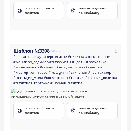
заказать печать
заказать дизайн
визиток
по шаблону
Шаблон №3308
90 x 50
#элегантные
#универсальные
#визитка
#косметология
#маникюр_педикюр
#визажисты
#цветы
#косметика
#минимализм
#стилист
#уход_за_лицом
#светлые
#мастер_маникюра
#instagram
#стильная
#парикмахер
#цветы_из_мыла
#косметолога
#нежная
#светлая_визитка
#визитная_карточка
#шаблон_визитки
заказать печать
заказать дизайн
визиток
по шаблону