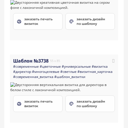
заказать печать
заказать дизайн
визиток
по шаблону
Шаблон №3738
55 x 85
#современные
#цветочные
#универсальные
#визитка
#директор
#многоцелевые
#светлые
#визитная_карточка
#современная_визитка
#шаблон_визитки
заказать печать
заказать дизайн
визиток
по шаблону