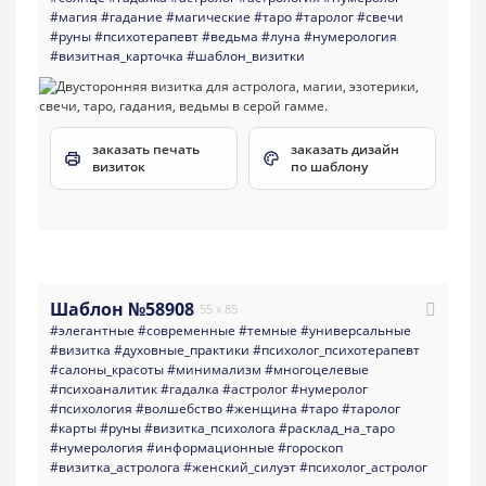
#магия
#гадание
#магические
#таро
#таролог
#свечи
#руны
#психотерапевт
#ведьма
#луна
#нумерология
#визитная_карточка
#шаблон_визитки
заказать печать
заказать дизайн
визиток
по шаблону
Шаблон №58908
55 x 85
#элегантные
#современные
#темные
#универсальные
#визитка
#духовные_практики
#психолог_психотерапевт
#салоны_красоты
#минимализм
#многоцелевые
#психоаналитик
#гадалка
#астролог
#нумеролог
#психология
#волшебство
#женщина
#таро
#таролог
#карты
#руны
#визитка_психолога
#расклад_на_таро
#нумерология
#информационные
#гороскоп
#визитка_астролога
#женский_силуэт
#психолог_астролог