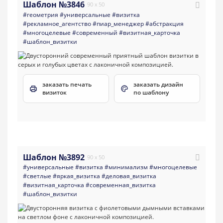
Шаблон №3846
90 x 50
#геометрия
#универсальные
#визитка
#рекламное_агентство
#пиар_менеджер
#абстракция
#многоцелевые
#современный
#визитная_карточка
#шаблон_визитки
заказать печать
заказать дизайн
визиток
по шаблону
Шаблон №3892
90 x 50
#универсальные
#визитка
#минимализм
#многоцелевые
#светлые
#яркая_визитка
#деловая_визитка
#визитная_карточка
#современная_визитка
#шаблон_визитки