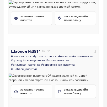
заказать печать
заказать дизайн
визиток
по шаблону
Шаблон №3814
90 x 50
#современные
#универсальные
#визитка
#минимализм
#qr_код
#многоцелевые
#яркая_визитка
#визитная_карточка
#современная_визитка
#шаблон_визитки
заказать печать
заказать дизайн
визиток
по шаблону