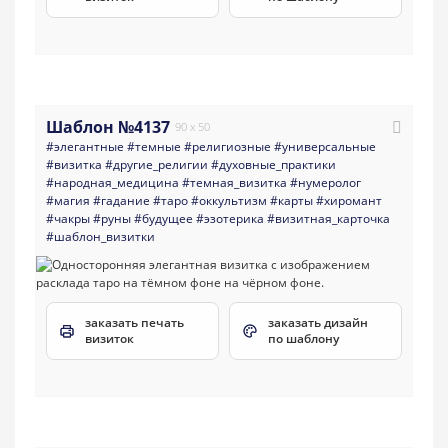
Шаблон №4137
90 x 50
#элегантные
#темные
#религиозные
#универсальные
#визитка
#другие_религии
#духовные_практики
#народная_медицина
#темная_визитка
#нумеролог
#магия
#гадание
#таро
#оккультизм
#карты
#хиромант
#чакры
#руны
#будущее
#эзотерика
#визитная_карточка
#шаблон_визитки
заказать печать
заказать дизайн
визиток
по шаблону