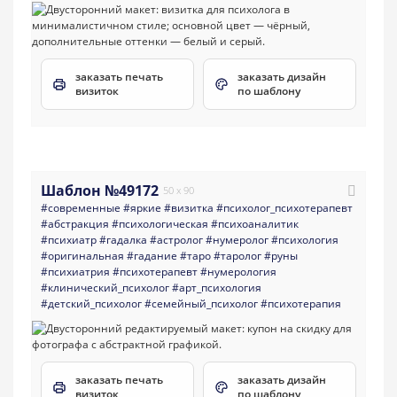
заказать печать
заказать дизайн
визиток
по шаблону
Шаблон №49172
50 x 90
#современные
#яркие
#визитка
#психолог_психотерапевт
#абстракция
#психологическая
#психоаналитик
#психиатр
#гадалка
#астролог
#нумеролог
#психология
#оригинальная
#гадание
#таро
#таролог
#руны
#психиатрия
#психотерапевт
#нумерология
#клинический_психолог
#арт_психология
#детский_психолог
#семейный_психолог
#психотерапия
заказать печать
заказать дизайн
визиток
по шаблону