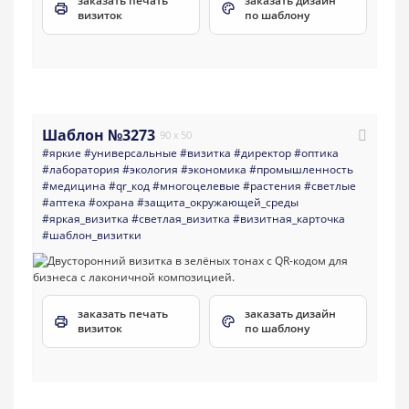
заказать печать
заказать дизайн
визиток
по шаблону
Шаблон №3273
90 x 50
#яркие
#универсальные
#визитка
#директор
#оптика
#лаборатория
#экология
#экономика
#промышленность
#медицина
#qr_код
#многоцелевые
#растения
#светлые
#аптека
#охрана
#защита_окружающей_среды
#яркая_визитка
#светлая_визитка
#визитная_карточка
#шаблон_визитки
заказать печать
заказать дизайн
визиток
по шаблону