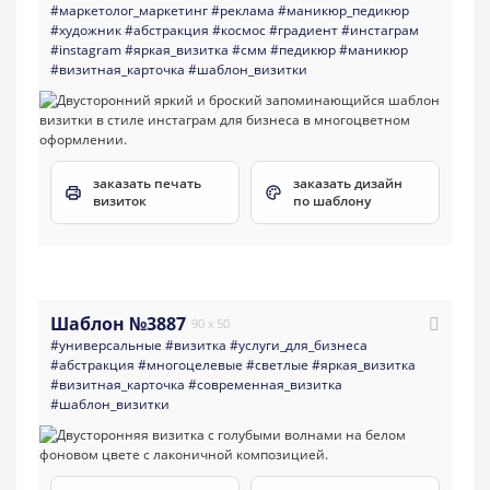
#маркетолог_маркетинг
#реклама
#маникюр_педикюр
#художник
#абстракция
#космос
#градиент
#инстаграм
#instagram
#яркая_визитка
#смм
#педикюр
#маникюр
#визитная_карточка
#шаблон_визитки
заказать печать
заказать дизайн
визиток
по шаблону
Шаблон №3887
90 x 50
#универсальные
#визитка
#услуги_для_бизнеса
#абстракция
#многоцелевые
#светлые
#яркая_визитка
#визитная_карточка
#современная_визитка
#шаблон_визитки