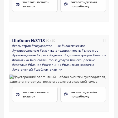
заказать печать
заказать дизайн
визиток
по шаблону
Шаблон №3118
90 x 50
#геометрия
#государственные
#классические
#универсальные
#визитка
#недвижимость
#директор
#руководитель
#юрист
#адвокат
#администрация
#налоги
#политика
#консалтинговые_услуги
#многоцелевые
#светлые
#бизнес
#начальник
#визитная_карточка
#элегантный
#шаблон_визитки
заказать печать
заказать дизайн
визиток
по шаблону