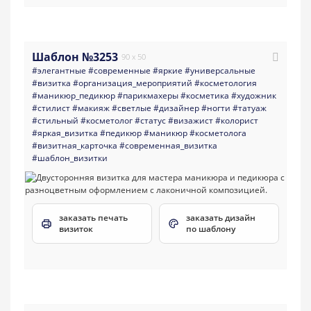
Шаблон №3253
90 x 50
#элегантные
#современные
#яркие
#универсальные
#визитка
#организация_мероприятий
#косметология
#маникюр_педикюр
#парикмахеры
#косметика
#художник
#стилист
#макияж
#светлые
#дизайнер
#ногти
#татуаж
#стильный
#косметолог
#статус
#визажист
#колорист
#яркая_визитка
#педикюр
#маникюр
#косметолога
#визитная_карточка
#современная_визитка
#шаблон_визитки
заказать печать
заказать дизайн
визиток
по шаблону