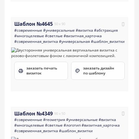
Шаблон №4645
50 x 90
#современные
#универсальные
#визитка
#абстракция
#многоцелевые
#светлые
#визитная_карточка
#современная_визитка
#универсальная
#шаблон_визитки
заказать печать
заказать дизайн
визиток
по шаблону
Шаблон №4349
90 x 50
#современные
#геометрия
#универсальные
#визитка
#многоцелевые
#светлые
#логотип
#визитная_карточка
#современная_визитка
#шаблон_визитки