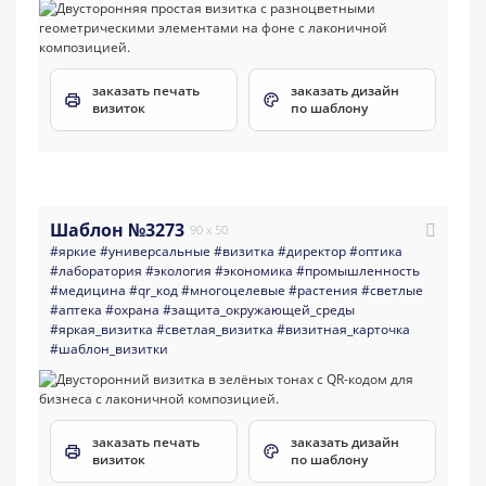
заказать печать
заказать дизайн
визиток
по шаблону
Шаблон №3273
90 x 50
#яркие
#универсальные
#визитка
#директор
#оптика
#лаборатория
#экология
#экономика
#промышленность
#медицина
#qr_код
#многоцелевые
#растения
#светлые
#аптека
#охрана
#защита_окружающей_среды
#яркая_визитка
#светлая_визитка
#визитная_карточка
#шаблон_визитки
заказать печать
заказать дизайн
визиток
по шаблону