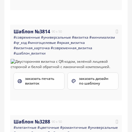
Шаблон №3814
90 x 50
#современные
#универсальные
#визитка
#минимализм
#qr_код
#многоцелевые
#яркая_визитка
#визитная_карточка
#современная_визитка
#шаблон_визитки
заказать печать
заказать дизайн
визиток
по шаблону
Шаблон №3288
90 x 50
#элегантные
#цветочные
#романтичные
#универсальные