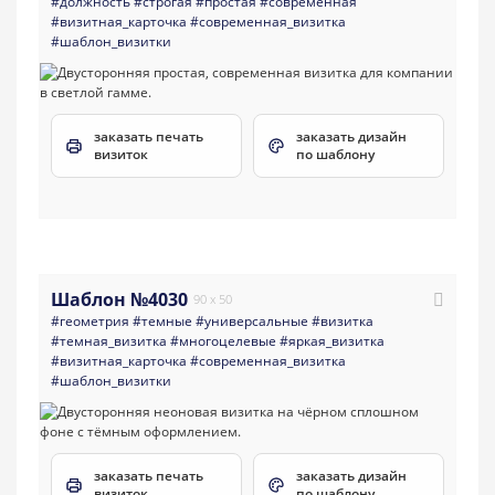
#должность
#строгая
#простая
#современная
#визитная_карточка
#современная_визитка
#шаблон_визитки
заказать печать
заказать дизайн
визиток
по шаблону
Шаблон №4030
90 x 50
#геометрия
#темные
#универсальные
#визитка
#темная_визитка
#многоцелевые
#яркая_визитка
#визитная_карточка
#современная_визитка
#шаблон_визитки
заказать печать
заказать дизайн
визиток
по шаблону