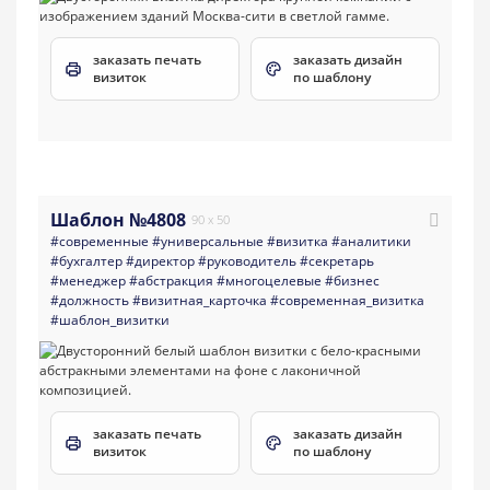
заказать печать
заказать дизайн
визиток
по шаблону
Шаблон №4808
90 x 50
#современные
#универсальные
#визитка
#аналитики
#бухгалтер
#директор
#руководитель
#секретарь
#менеджер
#абстракция
#многоцелевые
#бизнес
#должность
#визитная_карточка
#современная_визитка
#шаблон_визитки
заказать печать
заказать дизайн
визиток
по шаблону