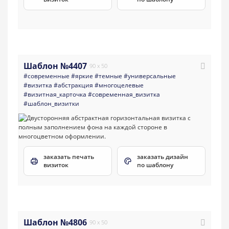
Шаблон №4407
90 x 50
#современные
#яркие
#темные
#универсальные
#визитка
#абстракция
#многоцелевые
#визитная_карточка
#современная_визитка
#шаблон_визитки
заказать печать
заказать дизайн
визиток
по шаблону
Шаблон №4806
90 x 50