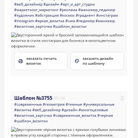
#веб_дизайнер
#дизайн
#арт_и_арт_студии
#маркетолог_маркетинг
#реклама
#маникюр_педикюр
#художник
#абстракция
#космос
#градиент
#инстаграм
#instagram
#яркая_визитка
#смм
#педикюр
#маникюр
#визитная_карточка
#шаблон_визитки
заказать печать
заказать дизайн
визиток
по шаблону
Шаблон №3755
90 x 50
#современные
#геометрия
#темные
#универсальные
#визитка
#веб_дизайнер
#дизайн
#многоцелевые
#визитная_карточка
#современная_визитка
#черная
#шаблон_визитки