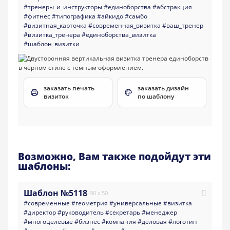
#тренеры_и_инструкторы
#единоборства
#абстракция
#фитнес
#типографика
#айкидо
#самбо
#визитная_карточка
#современная_визитка
#ваш_тренер
#визитка_тренера
#единоборства_визитка
#шаблон_визитки
заказать печать
заказать дизайн
визиток
по шаблону
Возможно, Вам также подойдут эти
шаблоны:
Шаблон №5118
90 x 50
#современные
#геометрия
#универсальные
#визитка
#директор
#руководитель
#секретарь
#менеджер
#многоцелевые
#бизнес
#компания
#деловая
#логотип