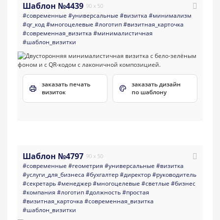
Шаблон №4439
90 x 50
#современные
#универсальные
#визитка
#минимализм
#qr_код
#многоцелевые
#логотип
#визитная_карточка
#современная_визитка
#минималистичная
#шаблон_визитки
заказать печать
заказать дизайн
визиток
по шаблону
Шаблон №4797
90 x 50
#современные
#геометрия
#универсальные
#визитка
#услуги_для_бизнеса
#бухгалтер
#директор
#руководитель
#секретарь
#менеджер
#многоцелевые
#светлые
#бизнес
#компания
#логотип
#должность
#простая
#визитная_карточка
#современная_визитка
#шаблон_визитки