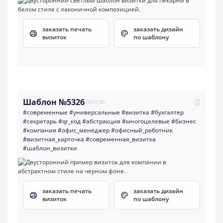
заказать печать
заказать дизайн
визиток
по шаблону
Шаблон №5326
90 x 50
#современные
#универсальные
#визитка
#бухгалтер
#секретарь
#qr_код
#абстракция
#многоцелевые
#бизнес
#компания
#офис_менеджер
#офисный_работник
#визитная_карточка
#современная_визитка
#шаблон_визитки
заказать печать
заказать дизайн
визиток
по шаблону