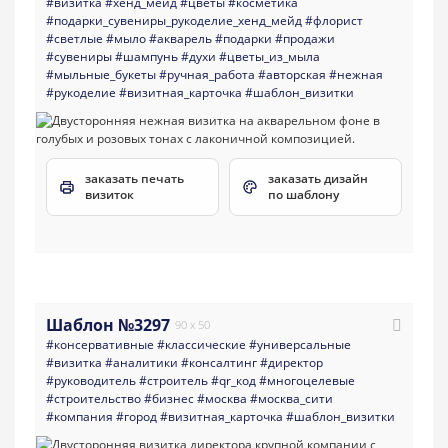
#визитка
#хенд_мейд
#цветы
#косметика
#подарки_сувениры_рукоделие_хенд_мейд
#флорист
#светлые
#мыло
#акварель
#подарки
#продажи
#сувениры
#шампунь
#духи
#цветы_из_мыла
#мыльные_букеты
#ручная_работа
#авторская
#нежная
#рукоделие
#визитная_карточка
#шаблон_визитки
заказать печать
заказать дизайн
визиток
по шаблону
Шаблон №3297
90 x 50
#консервативные
#классические
#универсальные
#визитка
#аналитики
#консалтинг
#директор
#руководитель
#строитель
#qr_код
#многоцелевые
#строительство
#бизнес
#москва
#москва_сити
#компания
#город
#визитная_карточка
#шаблон_визитки