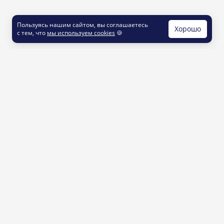
Пользуясь нашим сайтом, вы соглашаетесь
Хорошо
с тем, что
мы используем cookies
🍪
КОНТАКТЫ
info@printut.com
8 800 200 77 23
О СЕРВИСЕ
Как это работает
Доставка и оплата
Услуги и цены