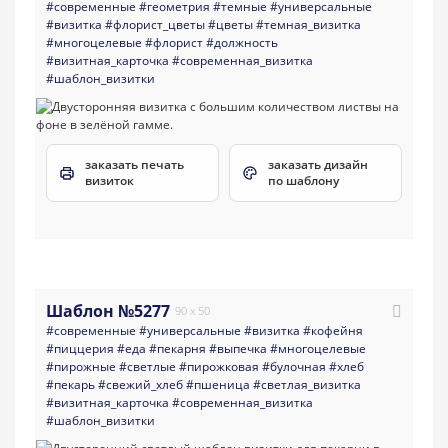
#современные
#геометрия
#темные
#универсальные
#визитка
#флорист_цветы
#цветы
#темная_визитка
#многоцелевые
#флорист
#должность
#визитная_карточка
#современная_визитка
#шаблон_визитки
заказать печать
заказать дизайн
визиток
по шаблону
Шаблон №5277
90 x 50
#современные
#универсальные
#визитка
#кофейня
#пиццерия
#еда
#пекарня
#выпечка
#многоцелевые
#пирожные
#светлые
#пирожковая
#булочная
#хлеб
#пекарь
#свежий_хлеб
#пшеница
#светлая_визитка
#визитная_карточка
#современная_визитка
#шаблон_визитки