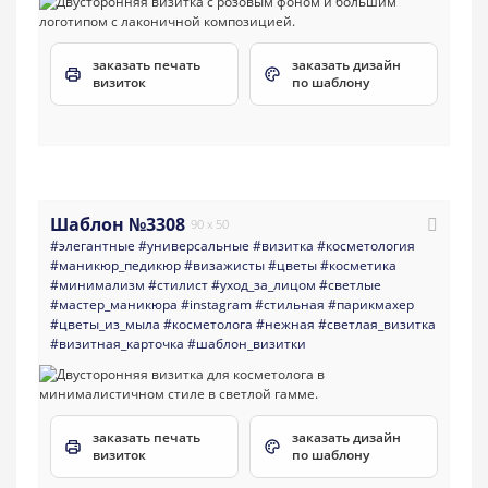
заказать печать
заказать дизайн
визиток
по шаблону
Шаблон №3308
90 x 50
#элегантные
#универсальные
#визитка
#косметология
#маникюр_педикюр
#визажисты
#цветы
#косметика
#минимализм
#стилист
#уход_за_лицом
#светлые
#мастер_маникюра
#instagram
#стильная
#парикмахер
#цветы_из_мыла
#косметолога
#нежная
#светлая_визитка
#визитная_карточка
#шаблон_визитки
заказать печать
заказать дизайн
визиток
по шаблону