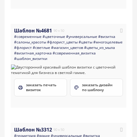
Шаблон №4681
90 x 50
#современные
#цветочные
#универсальные
#визитка
#салоны_красоты
#флорист_цветы
#цветы
#многоцелевые
#флорист
#светлые
#магазин_цветов
#цветы_из_мыла
#визитная_карточка
#современная_визитка
#шаблон_визитки
заказать печать
заказать дизайн
визиток
по шаблону
Шаблон №3312
90 x 50
#геометрия
#яркие
#универсальные
#визитка