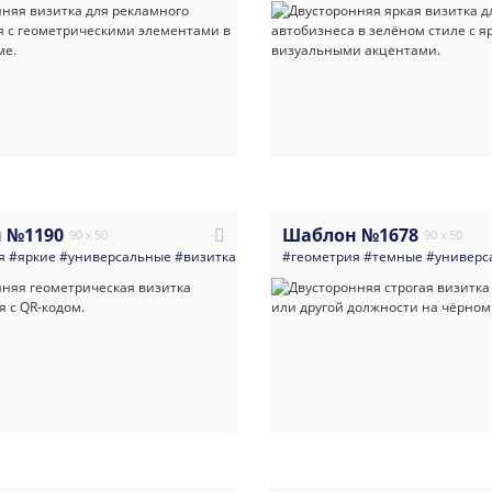
 №1190
Шаблон №1678
90 x 50
90 x 50
я
#яркие
#универсальные
#визитка
#директор
#геометрия
#руководитель
#темные
#qr_код
#универс
#яр