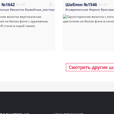
 №1642
Шаблон №1546
50 x 90
90 x 50
льные
#визитка
#швейные_мастерские_и_ателье
#современные
#все_для_свадьбы
#яркие
#рисова
#черн
Смотреть другие 