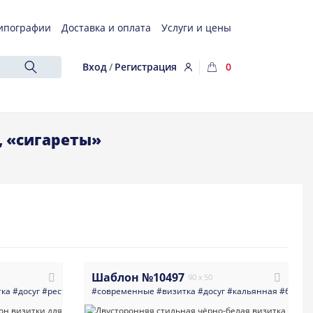
ипографии
Доставка и оплата
Услуги и цены
Вход
/
Регистрация
0
, «сигареты»
Шаблон №10497
90 x 50
тка
#досуг
#ресторан
#кальянная
#современные
#бар
#визитка
#минимализм
#досуг
#темная_визитка
#кальянная
#бар
#д
#