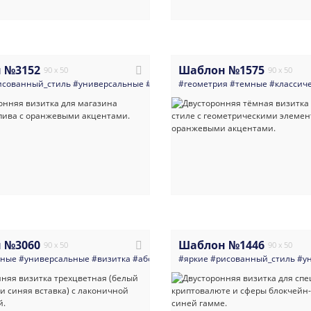
 №3152
Шаблон №1575
90 x 50
90 x 50
исованный_стиль
#универсальные
#визитка
#геометрия
#бар
#светлые
#темные
#пиво
#классич
#паб
#м
 №3060
Шаблон №1446
90 x 50
90 x 50
нные
#универсальные
#визитка
#абстракция
#яркие
#многоцелевые
#рисованный_стиль
#светлые
#у
#т