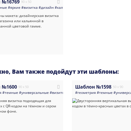
 №16769
90 x 50
нные
#яркие
#визитка
#дизайн
#кальянная
#магазин_кальянов
#табак
#в
но, Вам также подойдут эти шаблоны:
 №1600
Шаблон №1598
90 x 50
50 x 90
я
#темные
#универсальные
#визитка
#бухгалтер
#геометрия
#директор
#темные
#руководител
#универс