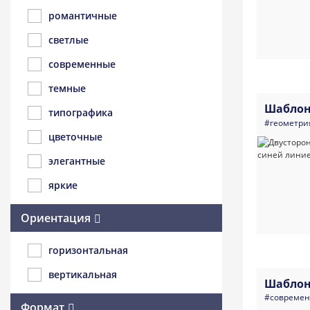
романтичные
светлые
современные
темные
Шаблон
типографика
#геометри
цветочные
элегантные
яркие
Ориентация
горизонтальная
вертикальная
Шаблон
#совреме
Формат