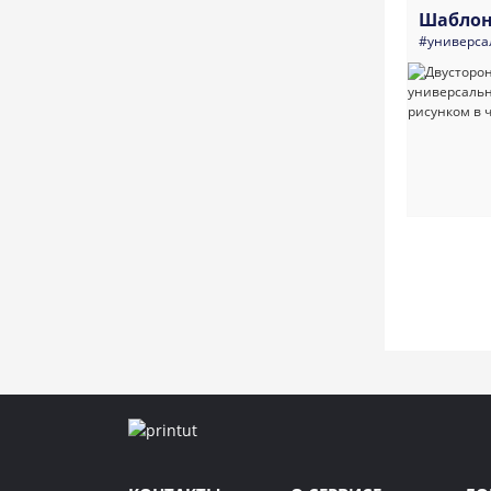
Шаблон
#универса