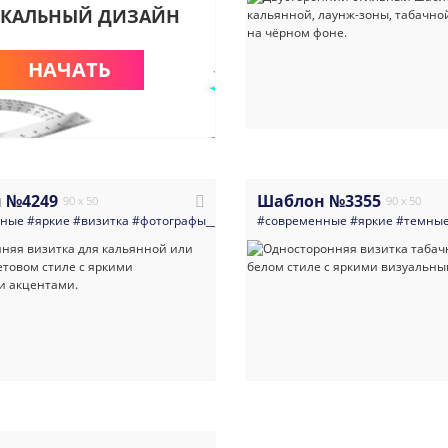
КАЛЬНЫЙ ДИЗАЙН
НАЧАТЬ
 №4249
Шаблон №3355
90 x 50
90 x 50
нные
#яркие
#визитка
#фотографы__видео__творчество
#современные
#кальянная
#яркие
#темны
#бар
#