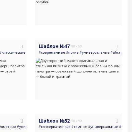
Шаблон №47
90 x 50
#классические
#универсальные
#современные
#линии
#яркие
#черно_белое
#универсальные
#модерн
#абстракци
#светлая
Шаблон №52
50 x 90
евые
еометрия
#универсальные
#консервативные
#многоцелевые
#темные
#универсальные
#верти