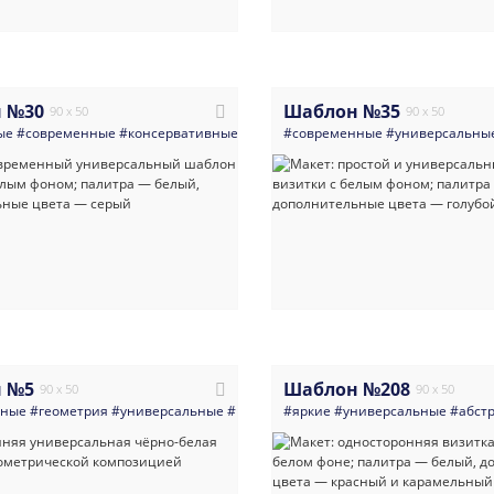
 №30
Шаблон №35
90 x 50
90 x 50
ые
#современные
#консервативные
#классические
#современные
#универсальные
#универсальны
#мно
 №5
Шаблон №208
90 x 50
90 x 50
нные
#геометрия
#универсальные
#минимализм
#яркие
#абстракция
#универсальные
#черно_бел
#абст