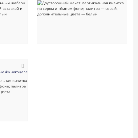
ые
#многоцелевые
#универсальная