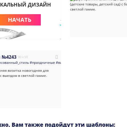
КАЛЬНЫЙ ДИЗАЙН
НАЧАТЬ
 №4243
90 x 50
исованный_стиль
#праздничные
#визитка
#аниматоры
#праздники
#конц
но, Вам также подойдут эти шаблоны: