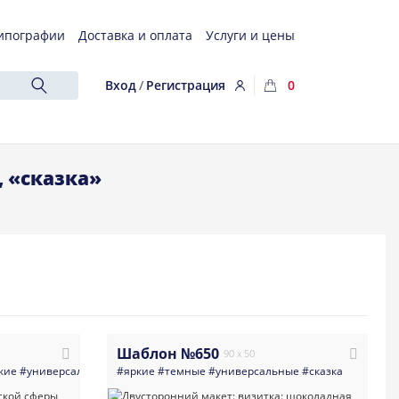
ипографии
Доставка и оплата
Услуги и цены
Вход
/
Регистрация
0
 «сказка»
Шаблон №650
90 x 50
кие
#универсальные
#визитка
#яркие
#темные
#детский_сад
#универсальные
#детские_товары
#сказка
#светлые
#