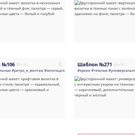
 №106
Шаблон №271
90 x 50
90 x 50
льные
#ретро_и_винтаж
#многоцелевые
#крафт
#яркие
#темные
#универсальн