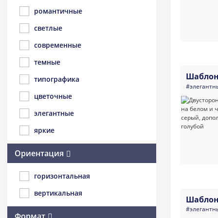
романтичные
светлые
современные
темные
Шаблон
типографика
#элегантн
цветочные
элегантные
яркие
Ориентация
горизонтальная
вертикальная
Шаблон
#элегантн
Формат