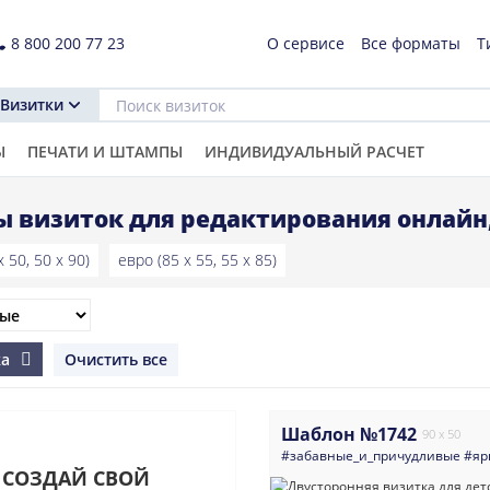
8 800 200 77 23
О сервисе
Все форматы
Т
Визитки
Ы
ПЕЧАТИ И ШТАМПЫ
ИНДИВИДУАЛЬНЫЙ РАСЧЕТ
 визиток для редактирования онлайн,
 50, 50 x 90)
евро (85 x 55, 55 x 85)
ка
Очистить все
Шаблон №1742
90 x 50
#забавные_и_причудливые
#яр
СОЗДАЙ СВОЙ