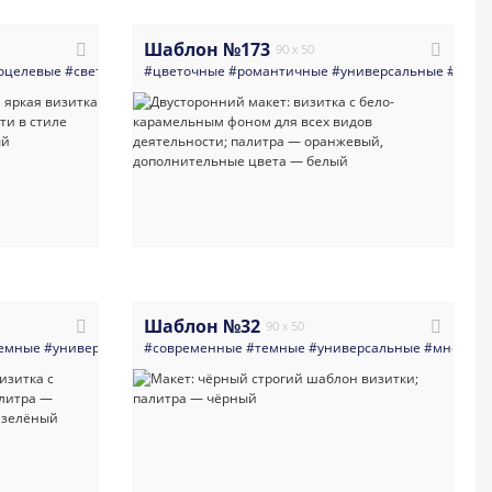
Шаблон №173
90 x 50
оцелевые
#светлые
#яркая
#цветочные
#романтичные
#универсальные
#свет
Шаблон №32
90 x 50
емные
#универсальные
#современные
#многоцелевые
#темные
#темная
#универсальные
#многоце