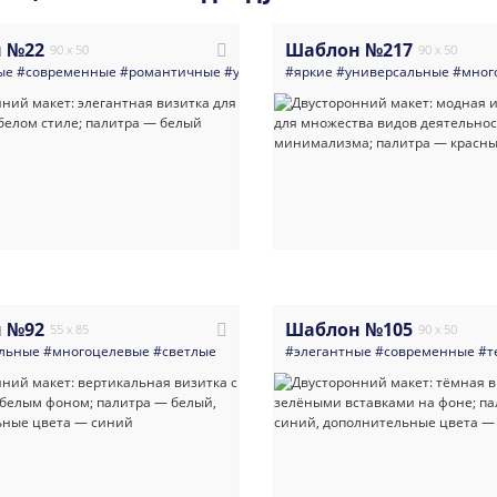
 №22
Шаблон №217
90 x 50
90 x 50
ые
#современные
#романтичные
#универсальные
#яркие
#универсальные
#светлые
#женщины
#мног
 №92
Шаблон №105
55 x 85
90 x 50
льные
#многоцелевые
#светлые
#элегантные
#современные
#т