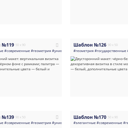
 №119
Шаблон №126
50 x 90
90 x 50
ые
#современные
#геометрия
#универсальные
#геометрия
#многоцелевые
#государственные
 №139
Шаблон №170
90 x 50
50 x 90
ые
#современные
#геометрия
#универсальные
#элегантные
#треугольники
#современные
#многоцел
#г