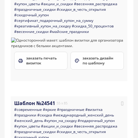
#купон_цветы
#акции_и_скидки
#весенняя_распродажа
#праздничные_скидки
#скидки_в_честь_открытия
#скидочный_купон
#сертификат_подарочный_купон_на_сумму
#креативный_купон_на_скидку
#скидка_50_процентов
#весенние_скидки
#майские_праздники
заказать печать
заказать дизайн
визиток
по шаблону
Шаблон №24541
55 x 85
#современные
#яркие
#праздничные
#визитка
#праздники
#скидка
#международный_женский_день
#женский_день
#купон_на_скидку
#подарочный_купон
#купон_цветы
#акции_и_скидки
#весенняя_распродажа
#праздничные_скидки
#скидки_в_честь_открытия
#скидочный_купон