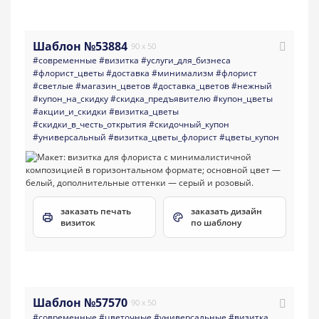
Шаблон №53884
90 x 50
#современные
#визитка
#услуги_для_бизнеса
#флорист_цветы
#доставка
#минимализм
#флорист
#светлые
#магазин_цветов
#доставка_цветов
#нежный
#купон_на_скидку
#скидка_предъявителю
#купон_цветы
#акции_и_скидки
#визитка_цветы
#скидки_в_честь_открытия
#скидочный_купон
#универсальный
#визитка_цветы_флорист
#цветы_купон
заказать печать
заказать дизайн
визиток
по шаблону
Шаблон №57570
90 x 50
#современные
#цветочные
#универсальные
#визитка