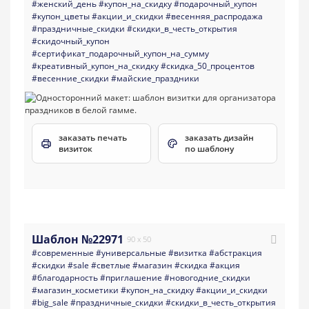
#женский_день
#купон_на_скидку
#подарочный_купон
#купон_цветы
#акции_и_скидки
#весенняя_распродажа
#праздничные_скидки
#скидки_в_честь_открытия
#скидочный_купон
#сертификат_подарочный_купон_на_сумму
#креативный_купон_на_скидку
#скидка_50_процентов
#весенние_скидки
#майские_праздники
заказать печать
заказать дизайн
визиток
по шаблону
Шаблон №22971
90 x 50
#современные
#универсальные
#визитка
#абстракция
#скидки
#sale
#светлые
#магазин
#скидка
#акция
#благодарность
#приглашение
#новогодние_скидки
#магазин_косметики
#купон_на_скидку
#акции_и_скидки
#big_sale
#праздничные_скидки
#скидки_в_честь_открытия