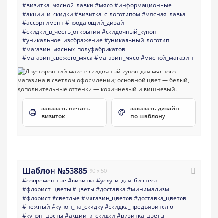
#визитка_мясной_лавки
#мясо
#информационные
#акции_и_скидки
#визитка_с_логотипом
#мясная_лавка
#ассортимент
#продающий_дизайн
#скидки_в_честь_открытия
#скидочный_купон
#уникальное_изображение
#уникальный_логотип
#магазин_мясных_полуфабрикатов
#магазин_свежего_мяса
#магазин_мясо
#мясной_магазин
заказать печать
заказать дизайн
визиток
по шаблону
Шаблон №53885
90 x 50
#современные
#визитка
#услуги_для_бизнеса
#флорист_цветы
#цветы
#доставка
#минимализм
#флорист
#светлые
#магазин_цветов
#доставка_цветов
#нежный
#купон_на_скидку
#скидка_предъявителю
#купон_цветы
#акции_и_скидки
#визитка_цветы