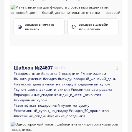
заказать печать
заказать дизайн
визиток
по шаблону
Шаблон №24607
90 x 50
#современные
#визитка
#праздники
#минимализм
#многоцелевые
#скидка
#международный_женский_день
#женский_день
#купон_на_скидку
#подарочный_купон
#купон_цветы
#акции_и_скидки
#весенняя_распродажа
#праздничные_скидки
#скидки_в_честь_открытия
#скидочный_купон
#сертификат_подарочный_купон_на_сумму
#креативный_купон_на_скидку
#скидка_50_процентов
#весенние_скидки
#майские_праздники