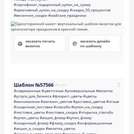
#сертификат_подарочный_купон_на_сумму
#креативный_купон_на_скидку
#скидка_50_процентов
#весенние_скидки
#майские_праздники
заказать печать
заказать дизайн
визиток
по шаблону
Шаблон №57566
90 x 50
#современные
#цветочные
#универсальные
#визитка
#услуги_для_бизнеса
#флорист_цветы
#цветы
#минимализм
#магазин_цветов
#доставка_цветов
#отзыв
#скидочная_листовка
#спасибо
#купон_на_скидку
#листовка_цветы
#листовка_скидка
#открытка_спасибо
#купон_цветы
#акция_флаер
#купон_флаер
#скидочный_флаер
#флаер_скидка
#информационные
#акции_и_скидки
#визитка_цветы
#скидки_в_честь_открытия
#скидочный_купон