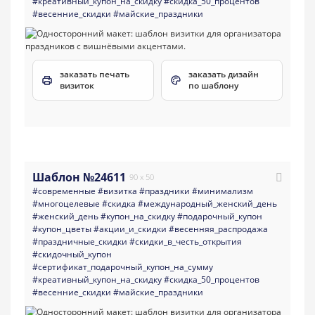
#креативный_купон_на_скидку
#скидка_50_процентов
#весенние_скидки
#майские_праздники
заказать печать
заказать дизайн
визиток
по шаблону
Шаблон №24611
90 x 50
#современные
#визитка
#праздники
#минимализм
#многоцелевые
#скидка
#международный_женский_день
#женский_день
#купон_на_скидку
#подарочный_купон
#купон_цветы
#акции_и_скидки
#весенняя_распродажа
#праздничные_скидки
#скидки_в_честь_открытия
#скидочный_купон
#сертификат_подарочный_купон_на_сумму
#креативный_купон_на_скидку
#скидка_50_процентов
#весенние_скидки
#майские_праздники