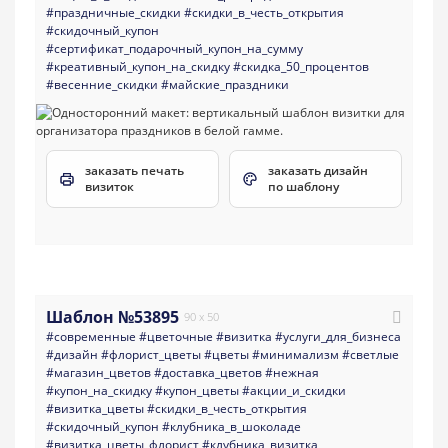
#праздничные_скидки
#скидки_в_честь_открытия
#скидочный_купон
#сертификат_подарочный_купон_на_сумму
#креативный_купон_на_скидку
#скидка_50_процентов
#весенние_скидки
#майские_праздники
заказать печать
заказать дизайн
визиток
по шаблону
Шаблон №53895
90 x 50
#современные
#цветочные
#визитка
#услуги_для_бизнеса
#дизайн
#флорист_цветы
#цветы
#минимализм
#светлые
#магазин_цветов
#доставка_цветов
#нежная
#купон_на_скидку
#купон_цветы
#акции_и_скидки
#визитка_цветы
#скидки_в_честь_открытия
#скидочный_купон
#клубника_в_шоколаде
#визитка_цветы_флорист
#клубника_визитка