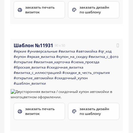
заказать печать
заказать дизайн
визиток
по шаблону
Шаблон №11931
90 x 50
#яркие
#универсальные
#визитка
#автомойка
#qr_код
#купон
#яркая_визитка
#купон_на_скидку
#визитка_с_фото
#открытие
#визитная_карточка
#схема_проезда
#броская_визитка
#скидочная_визитка
#визитка_с_иллюстрацией
#скидки_в_честь_открытия
#открытие_автомойки
#скидочный_купон
#шаблон_визитки
заказать печать
заказать дизайн
визиток
по шаблону