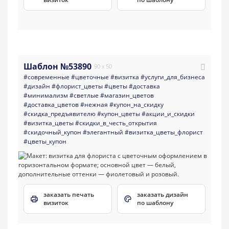
Шаблон №53890
90 x 50
#современные
#цветочные
#визитка
#услуги_для_бизнеса
#дизайн
#флорист_цветы
#цветы
#доставка
#минимализм
#светлые
#магазин_цветов
#доставка_цветов
#нежная
#купон_на_скидку
#скидка_предъявителю
#купон_цветы
#акции_и_скидки
#визитка_цветы
#скидки_в_честь_открытия
#скидочный_купон
#элегантный
#визитка_цветы_флорист
#цветы_купон
заказать печать
заказать дизайн
визиток
по шаблону