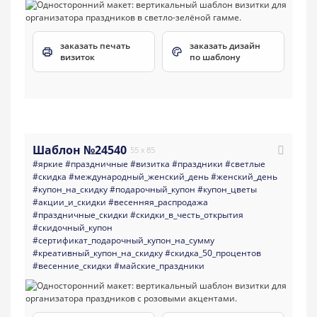
заказать печать
заказать дизайн
визиток
по шаблону
Шаблон №24540
55 x 85
#яркие
#праздничные
#визитка
#праздники
#светлые
#скидка
#международный_женский_день
#женский_день
#купон_на_скидку
#подарочный_купон
#купон_цветы
#акции_и_скидки
#весенняя_распродажа
#праздничные_скидки
#скидки_в_честь_открытия
#скидочный_купон
#сертификат_подарочный_купон_на_сумму
#креативный_купон_на_скидку
#скидка_50_процентов
#весенние_скидки
#майские_праздники