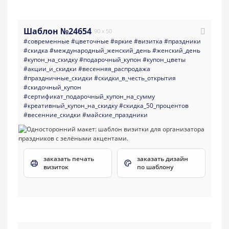
Шаблон №24654
90 x 50
#современные
#цветочные
#яркие
#визитка
#праздники
#скидка
#международный_женский_день
#женский_день
#купон_на_скидку
#подарочный_купон
#купон_цветы
#акции_и_скидки
#весенняя_распродажа
#праздничные_скидки
#скидки_в_честь_открытия
#скидочный_купон
#сертификат_подарочный_купон_на_сумму
#креативный_купон_на_скидку
#скидка_50_процентов
#весенние_скидки
#майские_праздники
заказать печать
заказать дизайн
визиток
по шаблону