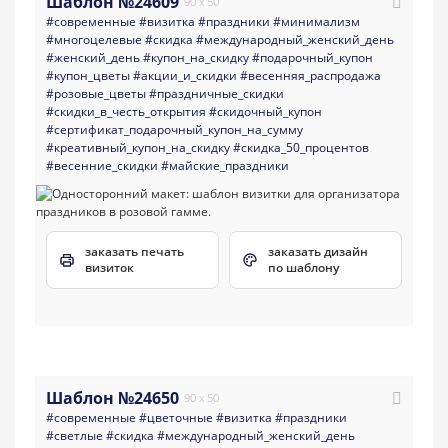
Шаблон №24609
90 x 50
#современные
#визитка
#праздники
#минимализм
#многоцелевые
#скидка
#международный_женский_день
#женский_день
#купон_на_скидку
#подарочный_купон
#купон_цветы
#акции_и_скидки
#весенняя_распродажа
#розовые_цветы
#праздничные_скидки
#скидки_в_честь_открытия
#скидочный_купон
#сертификат_подарочный_купон_на_сумму
#креативный_купон_на_скидку
#скидка_50_процентов
#весенние_скидки
#майские_праздники
заказать печать
заказать дизайн
визиток
по шаблону
Шаблон №24650
90 x 50
#современные
#цветочные
#визитка
#праздники
#светлые
#скидка
#международный_женский_день