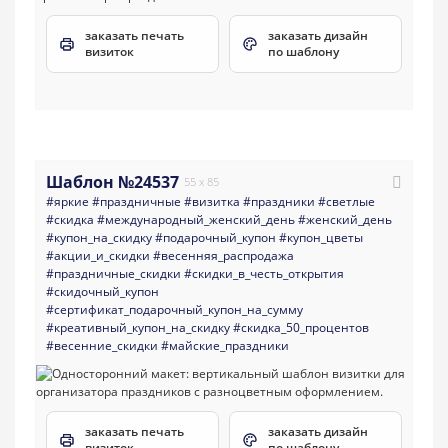
заказать печать
заказать дизайн
визиток
по шаблону
Шаблон №24537
55 x 85
#яркие
#праздничные
#визитка
#праздники
#светлые
#скидка
#международный_женский_день
#женский_день
#купон_на_скидку
#подарочный_купон
#купон_цветы
#акции_и_скидки
#весенняя_распродажа
#праздничные_скидки
#скидки_в_честь_открытия
#скидочный_купон
#сертификат_подарочный_купон_на_сумму
#креативный_купон_на_скидку
#скидка_50_процентов
#весенние_скидки
#майские_праздники
заказать печать
заказать дизайн
визиток
по шаблону