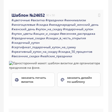
Шаблон №24652
90 x 50
#цветочные
#визитка
#праздники
#минимализм
#многоцелевые
#скидка
#международный_женский_день
#женский_день
#купон_на_скидку
#подарочный_купон
#купон_цветы
#акции_и_скидки
#весенняя_распродажа
#праздничные_скидки
#скидки_в_честь_открытия
#скидочный_купон
#сертификат_подарочный_купон_на_сумму
#креативный_купон_на_скидку
#скидка_50_процентов
#весенние_скидки
#майские_праздники
заказать печать
заказать дизайн
визиток
по шаблону