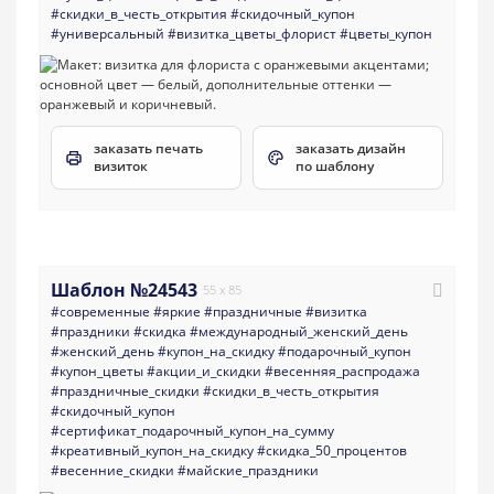
#скидки_в_честь_открытия
#скидочный_купон
#универсальный
#визитка_цветы_флорист
#цветы_купон
заказать печать
заказать дизайн
визиток
по шаблону
Шаблон №24543
55 x 85
#современные
#яркие
#праздничные
#визитка
#праздники
#скидка
#международный_женский_день
#женский_день
#купон_на_скидку
#подарочный_купон
#купон_цветы
#акции_и_скидки
#весенняя_распродажа
#праздничные_скидки
#скидки_в_честь_открытия
#скидочный_купон
#сертификат_подарочный_купон_на_сумму
#креативный_купон_на_скидку
#скидка_50_процентов
#весенние_скидки
#майские_праздники