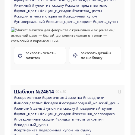
#нежный
#купон_на_скидку
#скидка_предъявителю
#купон_цветы
#акции_и_скидки
#визитка_цветы
#скидки_в_честь_открытия
#скидочный_купон
#универсальный
#визитка_цветы_флорист
#цветы_купон
заказать печать
заказать дизайн
визиток
по шаблону
Шаблон №24614
90 x 50
#современные
#цветочные
#визитка
#праздники
#многоцелевые
#скидка
#международный_женский_день
#женский_день
#купон_на_скидку
#подарочный_купон
#купон_цветы
#акции_и_скидки
#весенняя_распродажа
#праздничные_скидки
#скидки_в_честь_открытия
#скидочный_купон
#сертификат_подарочный_купон_на_сумму