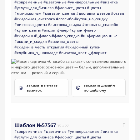
#современные
#цветочные
#универсальные
#визитка
#услуги_для_бизнеса
#флорист_цветы
#цветы
#минимализм
#магазин_цветов
#доставка_цветов
#отзыв
#скидочная_листовка
#спасибо
#купон_на_скидку
#листовка_цветы
#листовка_скидка
#открытка_спасибо
#купон_цветы
#акция_флаер
#купон_флаер
#скидочный_флаер
#флаер_скидка
#информационные
#акции_и_скидки
#визитка_цветы
#скидки_в_честь_открытия
#скидочный_купон
#клубника_в_шоколаде
#визитка_цветы_флорист
заказать печать
заказать дизайн
визиток
по шаблону
Шаблон №57567
90 x 50
#современные
#цветочные
#универсальные
#визитка
#услуги_для_бизнеса
#флорист_цветы
#цветы