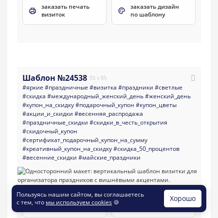
заказать печать
заказать дизайн
визиток
по шаблону
Шаблон №24538
55 x 85
#яркие
#праздничные
#визитка
#праздники
#светлые
#скидка
#международный_женский_день
#женский_день
#купон_на_скидку
#подарочный_купон
#купон_цветы
#акции_и_скидки
#весенняя_распродажа
#праздничные_скидки
#скидки_в_честь_открытия
#скидочный_купон
#сертификат_подарочный_купон_на_сумму
#креативный_купон_на_скидку
#скидка_50_процентов
#весенние_скидки
#майские_праздники
Пользуясь нашим сайтом, вы соглашаетесь
Хорошо
заказать печать
заказать дизайн
с тем, что
мы используем cookies
🍪
визиток
по шаблону