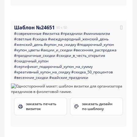
Шаблон №24651
90 x 50
#современные
#визитка
#праздники
#минимализм
#светлые
#скидка
#международный_женский_день
#женский_день
#купон_на_скидку
#подарочный_купон
#купон_цветы
#акции_и_скидки
#весенняя_распродажа
#праздничные_скидки
#скидки_в_честь_открытия
#скидочный_купон
#сертификат_подарочный_купон_на_сумму
#креативный_купон_на_скидку
#скидка_50_процентов
#весенние_скидки
#майские_праздники
заказать печать
заказать дизайн
визиток
по шаблону