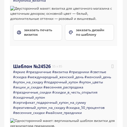
#клубника_визитка
заказать печать
заказать дизайн
визиток
по шаблону
Шаблон №24526
55 x 85
#яркие
#праздничные
#визитка
#праздники
#светлые
#скидка
#международный_женский_день
#женский_день
#купон_на_скидку
#подарочный_купон
#купон_цветы
#акции_и_скидки
#весенняя_распродажа
#праздничные_скидки
#скидки_в_честь_открытия
#скидочный_купон
#сертификат_подарочный_купон_на_сумму
#креативный_купон_на_скидку
#скидка_50_процентов
#весенние_скидки
#майские_праздники