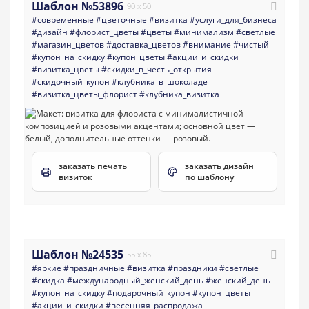
Шаблон №53896
90 x 50
#современные
#цветочные
#визитка
#услуги_для_бизнеса
#дизайн
#флорист_цветы
#цветы
#минимализм
#светлые
#магазин_цветов
#доставка_цветов
#внимание
#чистый
#купон_на_скидку
#купон_цветы
#акции_и_скидки
#визитка_цветы
#скидки_в_честь_открытия
#скидочный_купон
#клубника_в_шоколаде
#визитка_цветы_флорист
#клубника_визитка
заказать печать
заказать дизайн
визиток
по шаблону
Шаблон №24535
55 x 85
#яркие
#праздничные
#визитка
#праздники
#светлые
#скидка
#международный_женский_день
#женский_день
#купон_на_скидку
#подарочный_купон
#купон_цветы
#акции_и_скидки
#весенняя_распродажа