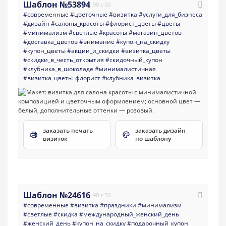
Шаблон №53894
90 x 50
#современные
#цветочные
#визитка
#услуги_для_бизнеса
#дизайн
#салоны_красоты
#флорист_цветы
#цветы
#минимализм
#светлые
#красоты
#магазин_цветов
#доставка_цветов
#внимание
#купон_на_скидку
#купон_цветы
#акции_и_скидки
#визитка_цветы
#скидки_в_честь_открытия
#скидочный_купон
#клубника_в_шоколаде
#минималистичная
#визитка_цветы_флорист
#клубника_визитка
заказать печать
заказать дизайн
визиток
по шаблону
Шаблон №24616
90 x 50
#современные
#визитка
#праздники
#минимализм
#светлые
#скидка
#международный_женский_день
#женский_день
#купон_на_скидку
#подарочный_купон