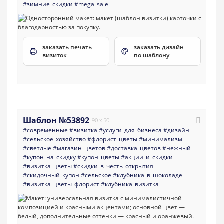
#зимние_скидки
#mega_sale
заказать печать
заказать дизайн
визиток
по шаблону
Шаблон №53892
90 x 50
#современные
#визитка
#услуги_для_бизнеса
#дизайн
#сельское_хозяйство
#флорист_цветы
#минимализм
#светлые
#магазин_цветов
#доставка_цветов
#нежный
#купон_на_скидку
#купон_цветы
#акции_и_скидки
#визитка_цветы
#скидки_в_честь_открытия
#скидочный_купон
#сельское
#клубника_в_шоколаде
#визитка_цветы_флорист
#клубника_визитка