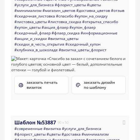
#услуги_для_бизнеса
#флорист_цветы
#цветы
#минимализм
#магазин_цветов
#доставка_цветов
#отзыв
#скидочная_листовка
#спасибо
#купон_на_скидку
#листовка_цветы
#листовка_скидка
#открытка_спасибо
#купон_цветы
#акция_флаер
#купон_флаер
#скидочный_флаер
#флаер_скидка
#информационные
#акции_и_скидки
#визитка_цветы
#скидки_в_честь_открытия
#скидочный_купон
#клубника_в_шоколаде
#визитка_цветы_флорист
заказать печать
заказать дизайн
визиток
по шаблону
Шаблон №53887
90 x 50
#современные
#визитка
#услуги_для_бизнеса
#флорист_цветы
#цветы
#доставка
#минимализм
#флорист
#светлые
#магазин_цветов
#доставка_цветов