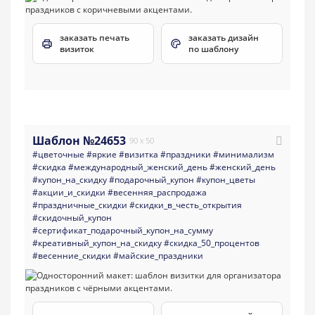
заказать печать
заказать дизайн
визиток
по шаблону
Шаблон №24653
90 x 50
#цветочные
#яркие
#визитка
#праздники
#минимализм
#скидка
#международный_женский_день
#женский_день
#купон_на_скидку
#подарочный_купон
#купон_цветы
#акции_и_скидки
#весенняя_распродажа
#праздничные_скидки
#скидки_в_честь_открытия
#скидочный_купон
#сертификат_подарочный_купон_на_сумму
#креативный_купон_на_скидку
#скидка_50_процентов
#весенние_скидки
#майские_праздники