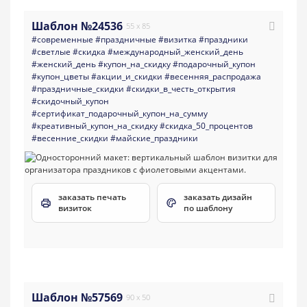
Шаблон №24536
55 x 85
#современные
#праздничные
#визитка
#праздники
#светлые
#скидка
#международный_женский_день
#женский_день
#купон_на_скидку
#подарочный_купон
#купон_цветы
#акции_и_скидки
#весенняя_распродажа
#праздничные_скидки
#скидки_в_честь_открытия
#скидочный_купон
#сертификат_подарочный_купон_на_сумму
#креативный_купон_на_скидку
#скидка_50_процентов
#весенние_скидки
#майские_праздники
заказать печать
заказать дизайн
визиток
по шаблону
Шаблон №57569
90 x 50