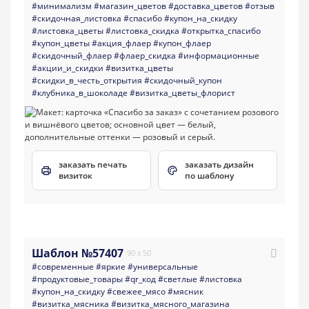
#минимализм
#магазин_цветов
#доставка_цветов
#отзыв
#скидочная_листовка
#спасибо
#купон_на_скидку
#листовка_цветы
#листовка_скидка
#открытка_спасибо
#купон_цветы
#акция_флаер
#купон_флаер
#скидочный_флаер
#флаер_скидка
#информационные
#акции_и_скидки
#визитка_цветы
#скидки_в_честь_открытия
#скидочный_купон
#клубника_в_шоколаде
#визитка_цветы_флорист
заказать печать
заказать дизайн
визиток
по шаблону
Шаблон №57407
90 x 50
#современные
#яркие
#универсальные
#продуктовые_товары
#qr_код
#светлые
#листовка
#купон_на_скидку
#свежее_мясо
#мясник
#визитка_мясника
#визитка_мясного_магазина