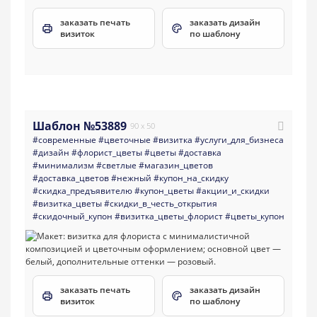
заказать печать
заказать дизайн
визиток
по шаблону
Шаблон №53889
90 x 50
#современные
#цветочные
#визитка
#услуги_для_бизнеса
#дизайн
#флорист_цветы
#цветы
#доставка
#минимализм
#светлые
#магазин_цветов
#доставка_цветов
#нежный
#купон_на_скидку
#скидка_предъявителю
#купон_цветы
#акции_и_скидки
#визитка_цветы
#скидки_в_честь_открытия
#скидочный_купон
#визитка_цветы_флорист
#цветы_купон
заказать печать
заказать дизайн
визиток
по шаблону