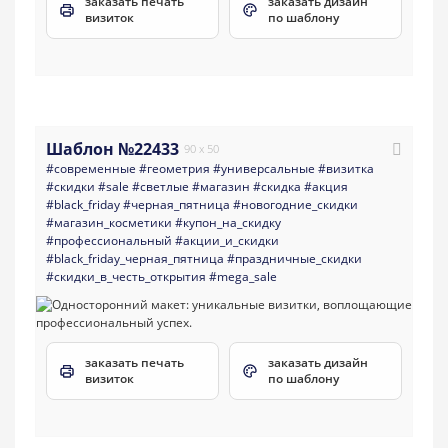
заказать печать
заказать дизайн
визиток
по шаблону
Шаблон №22433
90 x 50
#современные
#геометрия
#универсальные
#визитка
#скидки
#sale
#светлые
#магазин
#скидка
#акция
#black_friday
#черная_пятница
#новогодние_скидки
#магазин_косметики
#купон_на_скидку
#профессиональный
#акции_и_скидки
#black_friday_черная_пятница
#праздничные_скидки
#скидки_в_честь_открытия
#mega_sale
заказать печать
заказать дизайн
визиток
по шаблону