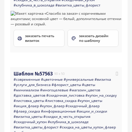
#клубника_в_шоколаде
#визитка_цветы_флорист
заказать печать
заказать дизайн
визиток
по шаблону
Шаблон №57563
90 x 50
#современные
#цветочные
#универсальные
#визитка
#услуги_для_бизнеса
#флорист_цветы
#цветы
#минимализм
#многоцелевые
#магазин_цветов
#доставка_цветов
#скидочная_листовка
#купон_на_скидку
#листовка_цветы
#листовка_скидка
#купон_цветы
#акция_флаер
#купон_флаер
#скидочный_флаер
#флаер_скидка
#информационные
#акции_и_скидки
#визитка_цветы
#скидки_в_честь_открытия
#скидочный_купон
#клубника_в_шоколаде
#визитка_цветы_флорист
#скидка_на_цветы_купон_флаер