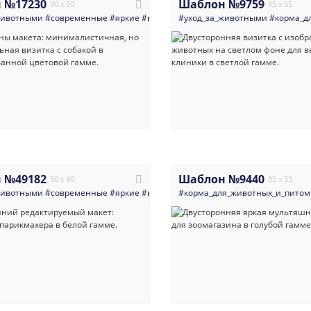
 №17230
Шаблон №9759
90 x 50
85 x 55
животными
#современные
#яркие
#визитка
#уход_за_животными
#ветеринария_врачи_клиники
#корма_д
 №49182
Шаблон №9440
50 x 90
85 x 55
животными
#современные
#яркие
#визитка
#корма_для_животных_и_пито
#ветеринария_врачи_клиники