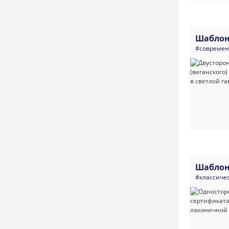
Шаблон
#совреме
Шаблон
#классиче