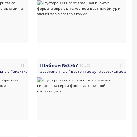
Шаблон №3767
90 x 50
вые
льные
#зеленый
#визитка
#мессенджер
#многоцелевые
#современные
#логотип
#яркая_визитка
#синий
#цветочные
#визитная_карточка
#деловая_визитка
#универсальные
#совре
#визит
#визи