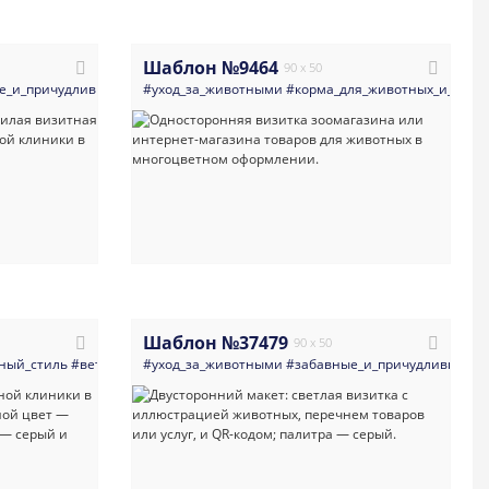
Шаблон №9464
90 x 50
м
е_и_причудливые
#ветеринар
#светлые
#ветеринария
#уход_за_животными
#салон
#стильная
#цветочные
#груминг
#корма_для_животных_и_пито
#рисованный_стиль
#передержка
#приют
#визитк
Шаблон №37479
90 x 50
ые
ный_стиль
#визитка
#ветеринария_врачи_клиники
#животные
#уход_за_животными
#собаки
#светлые
#товары_для_животных
#номер_телефона
#забавные_и_причудливые
#домашние_
#живот
#р