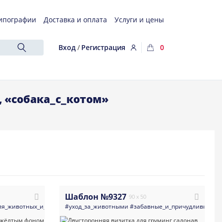
ипографии
Доставка и оплата
Услуги и цены
Вход
/
Регистрация
0
 «собака_с_котом»
Шаблон №9327
90 x 50
ля_животных_и_питомники
#уход_за_животными
#геометрия
#яркие
#забавные_и_причудливые
#праздничные
#визитка
#р
#т