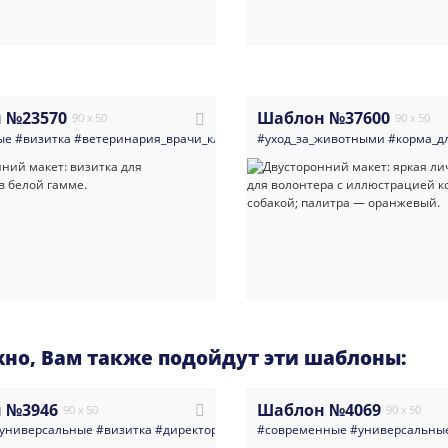
 №23570
Шаблон №37600
90 x 50
90 x 50
ые
#визитка
#ветеринария_врачи_клиники
#уход_за_животными
#товары_для_животных
#корма_д
#кошк
но, Вам также подойдут эти шаблоны:
 №3946
Шаблон №4069
90 x 50
90 x 50
универсальные
#визитка
#директор
#qr_код
#современные
#абстракция
#многоцелевые
#универсальны