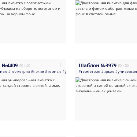
 №4409
Шаблон №3979
90 x 50
90 x 50
нные
#геометрия
#яркие
#темные
#универсальные
#геометрия
#визитка
#яркие
#многоцеле
#универса