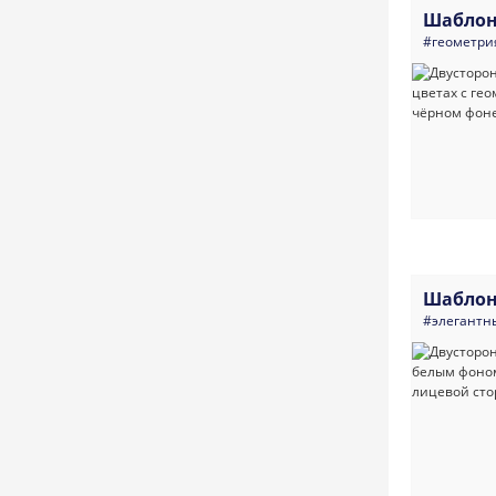
Шаблон
#геометри
Шаблон
#элегантн