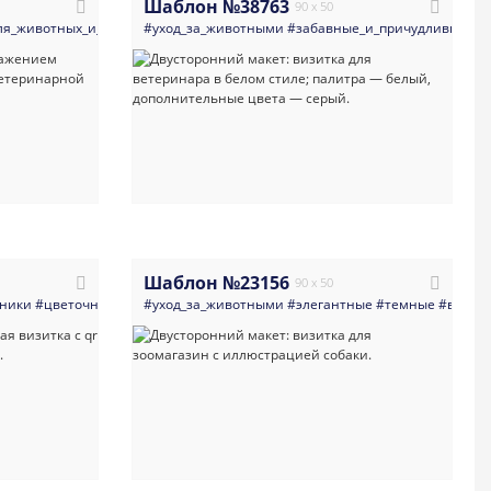
Шаблон №38763
90 x 50
ля_животных_и_питомники
#животные
#зоомагазин
#уход_за_животными
#собаки
#ветеринария
#минимализм
#визитка
#забавные_и_причудливые
#собака
#ветеринария_врачи_
#стильная
#зоо
#с
Шаблон №23156
90 x 50
мники
#минимализм
#цветочные
#светлые
#яркие
#уход_за_животными
#собака
#рисованный_стиль
#современный
#элегантные
#визитка
#зоотовары
#товары_для_жив
#темные
#зоосалон
#визит
#