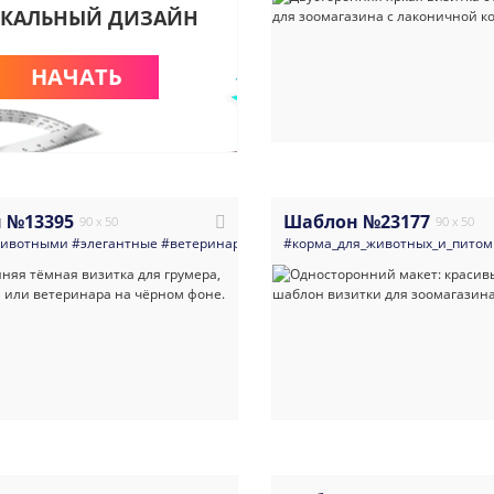
КАЛЬНЫЙ ДИЗАЙН
НАЧАТЬ
 №13395
Шаблон №23177
90 x 50
90 x 50
животными
#элегантные
#ветеринария
#современные
#корма_для_животных_и_пито
#темные
#визитка