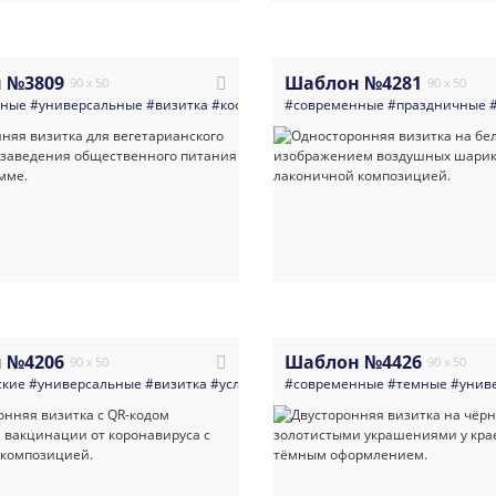
 №3809
Шаблон №4281
90 x 50
90 x 50
нные
#универсальные
#визитка
#кофейня
#ресторан
#современные
#свадебный_рестора
#праздничные
 №4206
Шаблон №4426
90 x 50
90 x 50
ские
#универсальные
#визитка
#услуги_для_бизнеса
#современные
#врач_медицинский_
#темные
#унив