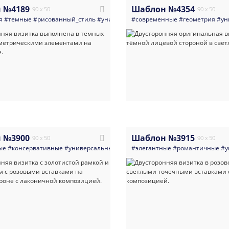
 №4189
Шаблон №4354
90 x 50
90 x 50
я
#темные
#рисованный_стиль
#универсальные
#современные
#визитка
#геометрия
#турагентства
#ун
 №3900
Шаблон №3915
90 x 50
90 x 50
ые
#консервативные
#универсальные
#визитка
#элегантные
#косметология
#романтичные
#маникюр
#у