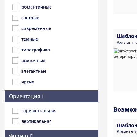
романтичные
светлые
современные
Шаблон
темные
#элегантн
типографика
цветочные
элегантные
яркие
Ориентация
Возмож
горизонтальная
вертикальная
Шаблон
#темные
#
Формат