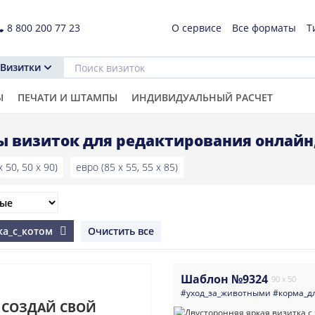
8 800 200 77 23
О сервисе
Все форматы
Т
Визитки
Ы
ПЕЧАТИ И ШТАМПЫ
ИНДИВИДУАЛЬНЫЙ РАСЧЕТ
 визиток для редактирования онлайн,
 50, 50 x 90)
евро (85 x 55, 55 x 85)
ака_с_котом
Очистить все
Шаблон №9324
90 x 50
#уход_за_животными
#корма_д
СОЗДАЙ СВОЙ