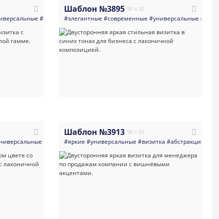
Шаблон №3895
90 x 50
_туристические_компании
иверсальные
#визитка
#элегантные
#многоцелевые
#организация_путешествий
#современные
#оригинальная
#универсальные
#темная_визитка
#логотип
#робот
#визи
#в
#
Шаблон №3913
90 x 50
_педикюр
ниверсальные
#визажисты
#визитка
#яркие
#светлые
#косметология
#универсальные
#красота
#маникюр_педикюр
#мастер_по_наращиванию_рес
#визитка
#абстракция
#салоны_крас
#мн