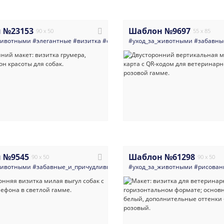
 №23153
Шаблон №9697
90 x 50
55 x 85
животными
#элегантные
#визитка
#собаки
#уход_за_животными
#салоны_красоты
#минимализ
#забавны
 №9545
Шаблон №61298
90 x 50
90 x 50
животными
#забавные_и_причудливые
#рисованный_стиль
#уход_за_животными
#универсальн
#рисован