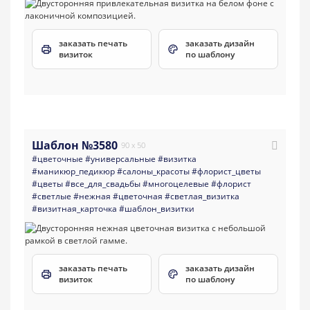
заказать печать
заказать дизайн
визиток
по шаблону
Шаблон №3580
90 x 50
#цветочные
#универсальные
#визитка
#маникюр_педикюр
#салоны_красоты
#флорист_цветы
#цветы
#все_для_свадьбы
#многоцелевые
#флорист
#светлые
#нежная
#цветочная
#светлая_визитка
#визитная_карточка
#шаблон_визитки
заказать печать
заказать дизайн
визиток
по шаблону