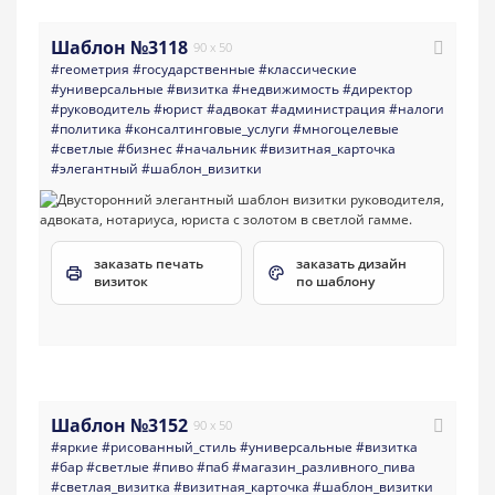
Шаблон №3118
90 x 50
#геометрия
#государственные
#классические
#универсальные
#визитка
#недвижимость
#директор
#руководитель
#юрист
#адвокат
#администрация
#налоги
#политика
#консалтинговые_услуги
#многоцелевые
#светлые
#бизнес
#начальник
#визитная_карточка
#элегантный
#шаблон_визитки
заказать печать
заказать дизайн
визиток
по шаблону
Шаблон №3152
90 x 50
#яркие
#рисованный_стиль
#универсальные
#визитка
#бар
#светлые
#пиво
#паб
#магазин_разливного_пива
#светлая_визитка
#визитная_карточка
#шаблон_визитки