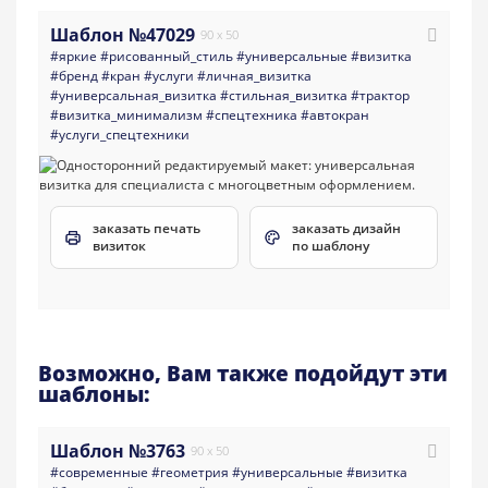
Шаблон №47029
90 x 50
#яркие
#рисованный_стиль
#универсальные
#визитка
#бренд
#кран
#услуги
#личная_визитка
#универсальная_визитка
#стильная_визитка
#трактор
#визитка_минимализм
#спецтехника
#автокран
#услуги_спецтехники
заказать печать
заказать дизайн
визиток
по шаблону
Возможно, Вам также подойдут эти
шаблоны:
Шаблон №3763
90 x 50
#современные
#геометрия
#универсальные
#визитка