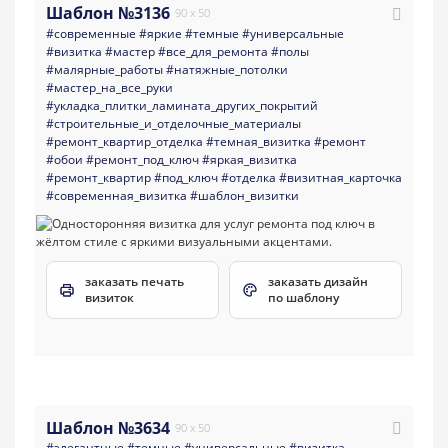
Шаблон №3136
90 x 50
#современные
#яркие
#темные
#универсальные
#визитка
#мастер
#все_для_ремонта
#полы
#малярные_работы
#натяжные_потолки
#мастер_на_все_руки
#укладка_плитки_ламината_других_покрытий
#строительные_и_отделочные_материалы
#ремонт_квартир_отделка
#темная_визитка
#ремонт
#обои
#ремонт_под_ключ
#яркая_визитка
#ремонт_квартир
#под_ключ
#отделка
#визитная_карточка
#современная_визитка
#шаблон_визитки
заказать печать
заказать дизайн
визиток
по шаблону
Шаблон №3634
90 x 50
#элегантные
#темные
#универсальные
#визитка