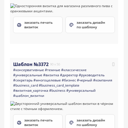
заказать печать
заказать дизайн
визиток
по шаблону
Шаблон №3372
90 x 50
#консервативные
#темные
#классические
#универсальные
#визитка
#директор
#руководитель
#секретарь
#многоцелевые
#бизнес
#черный
#компания
#business_card
#business_card_template
#визитная_карточка
#business
#универсальный
#шаблон_визитки
заказать печать
заказать дизайн
визиток
по шаблону