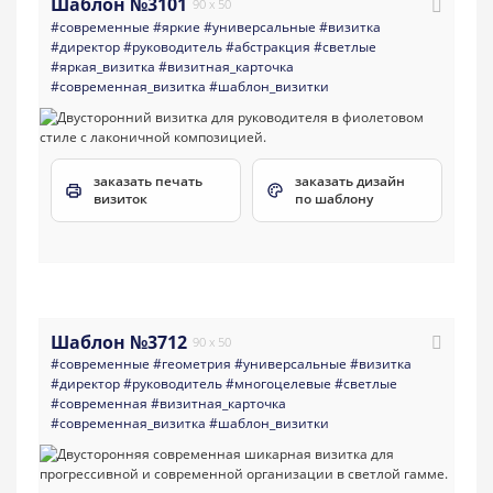
Шаблон №3101
90 x 50
#современные
#яркие
#универсальные
#визитка
#директор
#руководитель
#абстракция
#светлые
#яркая_визитка
#визитная_карточка
#современная_визитка
#шаблон_визитки
заказать печать
заказать дизайн
визиток
по шаблону
Шаблон №3712
90 x 50
#современные
#геометрия
#универсальные
#визитка
#директор
#руководитель
#многоцелевые
#светлые
#современная
#визитная_карточка
#современная_визитка
#шаблон_визитки