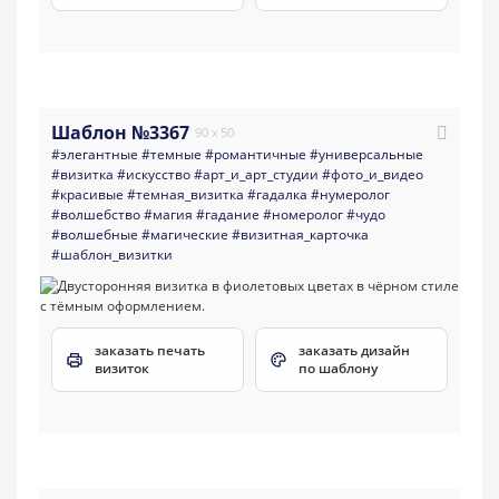
Шаблон №3367
90 x 50
#элегантные
#темные
#романтичные
#универсальные
#визитка
#искусство
#арт_и_арт_студии
#фото_и_видео
#красивые
#темная_визитка
#гадалка
#нумеролог
#волшебство
#магия
#гадание
#номеролог
#чудо
#волшебные
#магические
#визитная_карточка
#шаблон_визитки
заказать печать
заказать дизайн
визиток
по шаблону