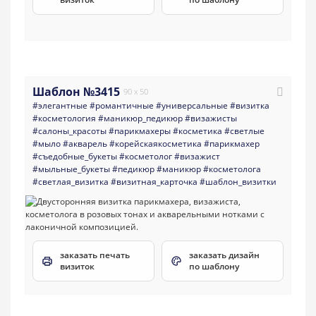
Шаблон №3415
90 x 50
#элегантные
#романтичные
#универсальные
#визитка
#косметология
#маникюр_педикюр
#визажисты
#салоны_красоты
#парикмахеры
#косметика
#светлые
#мыло
#акварель
#корейскаякосметика
#парикмахер
#съедобные_букеты
#косметолог
#визажист
#мыльные_букеты
#педикюр
#маникюр
#косметолога
#светлая_визитка
#визитная_карточка
#шаблон_визитки
заказать печать
заказать дизайн
визиток
по шаблону