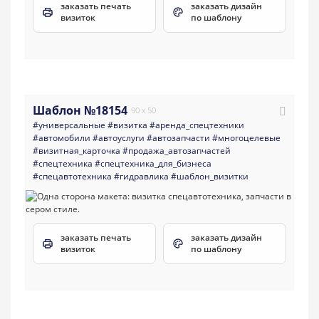
заказать печать
заказать дизайн
визиток
по шаблону
Шаблон №18154
90 x 50
#универсальные
#визитка
#аренда_спецтехники
#автомобили
#автоуслуги
#автозапчасти
#многоцелевые
#визитная_карточка
#продажа_автозапчастей
#спецтехника
#спецтехника_для_бизнеса
#спецавтотехника
#гидравлика
#шаблон_визитки
заказать печать
заказать дизайн
визиток
по шаблону