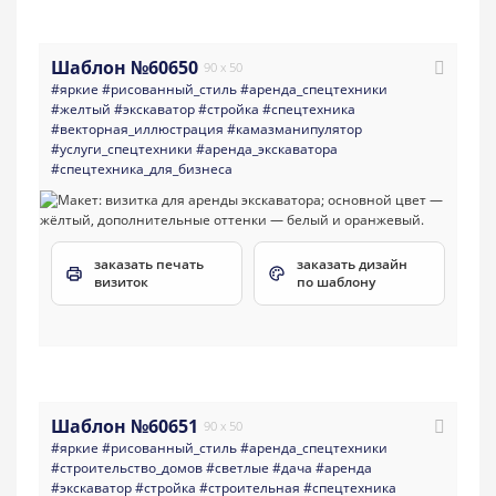
Шаблон №60650
90 x 50
#яркие
#рисованный_стиль
#аренда_спецтехники
#желтый
#экскаватор
#стройка
#спецтехника
#векторная_иллюстрация
#камазманипулятор
#услуги_спецтехники
#аренда_экскаватора
#спецтехника_для_бизнеса
заказать печать
заказать дизайн
визиток
по шаблону
Шаблон №60651
90 x 50
#яркие
#рисованный_стиль
#аренда_спецтехники
#строительство_домов
#светлые
#дача
#аренда
#экскаватор
#стройка
#строительная
#спецтехника