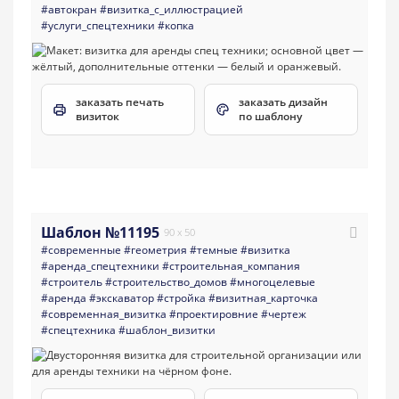
#автокран
#визитка_с_иллюстрацией
#услуги_спецтехники
#копка
заказать печать
заказать дизайн
визиток
по шаблону
Шаблон №11195
90 x 50
#современные
#геометрия
#темные
#визитка
#аренда_спецтехники
#строительная_компания
#строитель
#строительство_домов
#многоцелевые
#аренда
#экскаватор
#стройка
#визитная_карточка
#современная_визитка
#проектировние
#чертеж
#спецтехника
#шаблон_визитки