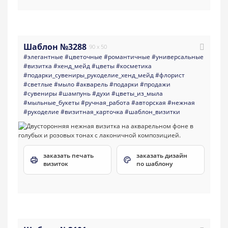
Шаблон №3288
90 x 50
#элегантные
#цветочные
#романтичные
#универсальные
#визитка
#хенд_мейд
#цветы
#косметика
#подарки_сувениры_рукоделие_хенд_мейд
#флорист
#светлые
#мыло
#акварель
#подарки
#продажи
#сувениры
#шампунь
#духи
#цветы_из_мыла
#мыльные_букеты
#ручная_работа
#авторская
#нежная
#рукоделие
#визитная_карточка
#шаблон_визитки
заказать печать
заказать дизайн
визиток
по шаблону