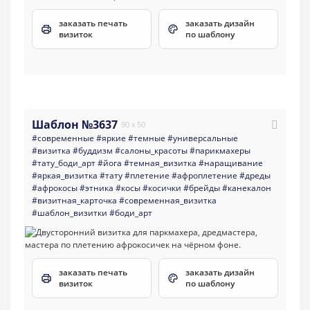
заказать печать
заказать дизайн
визиток
по шаблону
Шаблон №3637
90 x 50
#современные
#яркие
#темные
#универсальные
#визитка
#буддизм
#салоны_красоты
#парикмахеры
#тату_боди_арт
#йога
#темная_визитка
#наращивание
#яркая_визитка
#тату
#плетение
#афроплетение
#дреды
#афрокосы
#этника
#косы
#косички
#брейды
#канекалон
#визитная_карточка
#современная_визитка
#шаблон_визитки
#боди_арт
заказать печать
заказать дизайн
визиток
по шаблону