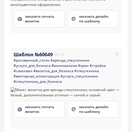
заказать печать
заказать дизайн
визиток
по шаблону
Шаблон №60649
90 x 50
#рисованный_стиль
#аренда_спецтехники
#услуги_для_бизнеса
#минимализм
#кран
#стройка
#самосвал
#визитка_для_бизнеса
#спецтехника
#векторная_иллюстрация
#услуги_спецтехники
#спецтехника_для_бизнеса
заказать печать
заказать дизайн
визиток
по шаблону