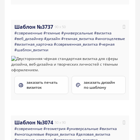
Шаблон №3737
90 x 50
#современные
#темные
#универсальные
#визитка
#веб_дизайнер
#дизайн
#темная_визитка
#многоцелевые
#визитная_карточка
#современная_визитка
#черная
#шаблон_визитки
заказать печать
заказать дизайн
визиток
по шаблону
Шаблон №3074
50 x 90
#современные
#геометрия
#универсальные
#визитка
#многоцелевые
#яркая_визитка
#деловая_визитка
#визитная_карточка
#современная_визитка