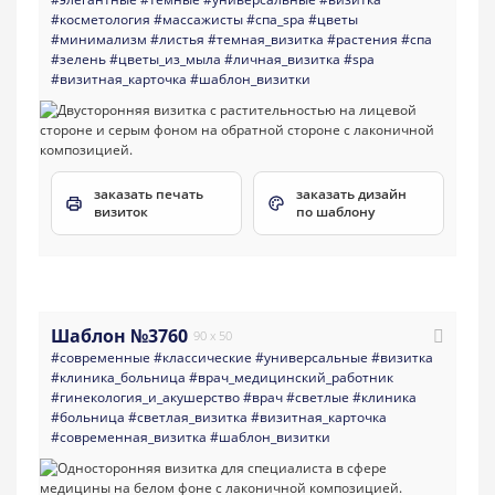
#косметология
#массажисты
#спа_spa
#цветы
#минимализм
#листья
#темная_визитка
#растения
#спа
#зелень
#цветы_из_мыла
#личная_визитка
#spa
#визитная_карточка
#шаблон_визитки
заказать печать
заказать дизайн
визиток
по шаблону
Шаблон №3760
90 x 50
#современные
#классические
#универсальные
#визитка
#клиника_больница
#врач_медицинский_работник
#гинекология_и_акушерство
#врач
#светлые
#клиника
#больница
#светлая_визитка
#визитная_карточка
#современная_визитка
#шаблон_визитки