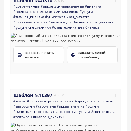
Шаблон №41318
90 x 50
#современные
#яркие
#универсальные
#визитка
#аренда_спецтехники
#минимализм
#услуги
#личная_визитка
#универсальная_визитка
#стильная_визитка
#визитка_для_бизнеса
#спецтехника
#услуги_спецтехники
#спецтехника_для_бизнеса
заказать печать
заказать дизайн
визиток
по шаблону
Шаблон №10397
90 x 50
#яркие
#визитка
#грузоперевозки
#аренда_спецтехники
#автоуслуги
#строитель
#яркая_визитка
#услуги
#визитная_карточка
#транспортные_услуги
#спецтехника
#автокран
#шаблон_визитки