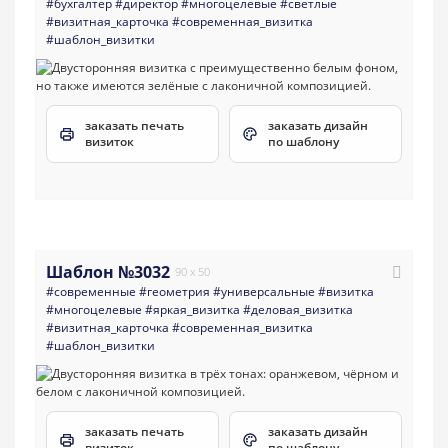
#бухгалтер
#директор
#многоцелевые
#светлые
#визитная_карточка
#современная_визитка
#шаблон_визитки
заказать печать
заказать дизайн
визиток
по шаблону
Шаблон №3032
90 x 50
#современные
#геометрия
#универсальные
#визитка
#многоцелевые
#яркая_визитка
#деловая_визитка
#визитная_карточка
#современная_визитка
#шаблон_визитки
заказать печать
заказать дизайн
визиток
по шаблону