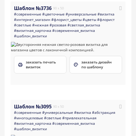
Шаблон №3736
90 x 50
#современные
#цветочные
#универсальные
#визитка
#интернет_магазин
#флорист_цветы
#цветы
#флорист
#светлые
#нежная
#розовая
#светлая_визитка
#визитная_карточка
#современная_визитка
#шаблон_визитки
заказать печать
заказать дизайн
визиток
по шаблону
Шаблон №3095
90 x 50
#современные
#универсальные
#визитка
#абстракция
#многоцелевые
#светлые
#привлекательная
#визитная_карточка
#современная_визитка
#шаблон_визитки