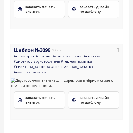
заказать печать
заказать дизайн
визиток
по шаблону
Шаблон №3099
90 x 50
#геометрия
#темные
#универсальные
#визитка
#директор
#руководитель
#темная_визитка
#визитная_карточка
#современная_визитка
#шаблон_визитки
заказать печать
заказать дизайн
визиток
по шаблону