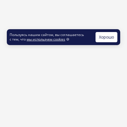
Пользуясь нашим сайтом, вы соглашаетесь
Хорошо
с тем, что
мы используем cookies
🍪
КОНТАКТЫ
info@printut.com
8 800 200 77 23
О СЕРВИСЕ
Как это работает
Доставка и оплата