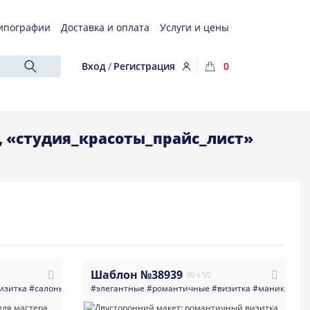
ипографии
Доставка и оплата
Услуги и цены
Вход
/
Регистрация
0
, «студия_красоты_прайс_лист»
Шаблон №38939
90 x 50
изитка
#салоны_красоты
#элегантные
#одежда_обувь_сумки_и_аксессуары
#романтичные
#визитка
#маникюр_пе
#светлые
#м