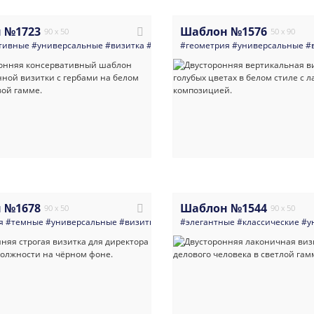
 №1723
Шаблон №1576
90 x 50
50 x 90
тивные
#универсальные
#визитка
#министерство
#геометрия
#правительство
#универсальные
#врач_
#
 №1678
Шаблон №1544
90 x 50
90 x 50
я
#темные
#универсальные
#визитка
#подбор_персонала
#элегантные
#классические
#директор
#рук
#у