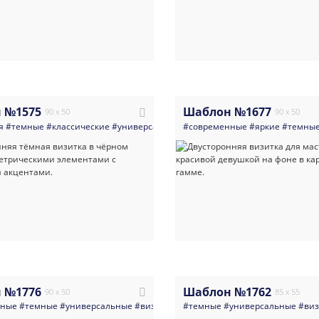
 №1575
Шаблон №1677
90 x 50
90 x 50
я
#темные
#классические
#универсальные
#современные
#визитка
#аналитики
#яркие
#темны
#бизнес
 №1776
Шаблон №1762
90 x 50
85 x 55
нные
#темные
#универсальные
#визитка
#арт_и_арт_студии
#темные
#универсальные
#фото_и_виде
#виз