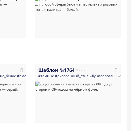
Шаблон №1764
90 x 50
ожные
но_белое
#светлые
#black_and_white
#светлая_визитка
#темные
#ч_б
#рисованный_стиль
#визитная_карточка
#универсальные
#заказ
#шаблон_в
#виз