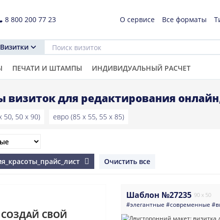
8 800 200 77 23
О сервисе
Все форматы
Т
Визитки
Ы
ПЕЧАТИ И ШТАМПЫ
ИНДИВИДУАЛЬНЫЙ РАСЧЕТ
 визиток для редактирования онлайн
 50, 50 x 90)
евро (85 x 55, 55 x 85)
дия_красоты_прайс_лист
Очистить все
Шаблон №27235
90 x 50
#элегантные
#современные
#в
СОЗДАЙ СВОЙ