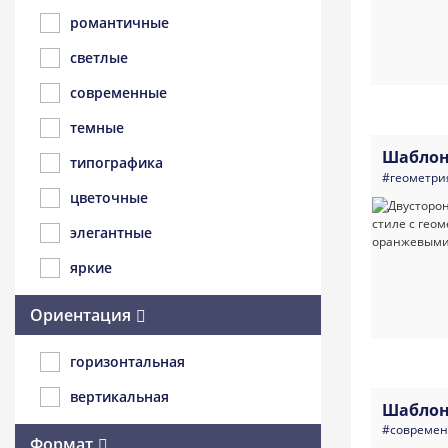
романтичные
светлые
современные
темные
Шаблон
типографика
#геометри
цветочные
элегантные
яркие
Ориентация
горизонтальная
вертикальная
Шаблон
#совреме
Формат