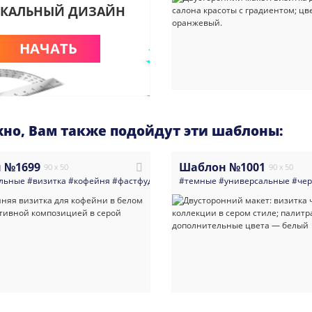
КАЛЬНЫЙ ДИЗАЙН
НАЧАТЬ
но, Вам также подойдут эти шаблоны:
 №1699
Шаблон №1001
90 x 50
90 x 50
льные
#визитка
#кофейня
#фастфуд
#выпечка
#темные
#торт
#универсальные
#кондитерская
#пир
#чер