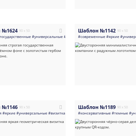
 №1624
Шаблон №1142
90 x 50
90 x 50
государственные
#универсальные
#визитка
#современные
#министерство
#яркие
#администра
#универ
 №1146
Шаблон №1189
90 x 50
90 x 50
я
#яркие
#универсальные
#визитка
#qr_код
#консервативные
#абстракция
#яркая_визитка
#темные
#ун