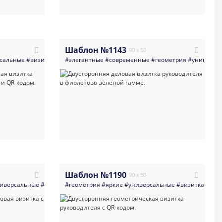
Шаблон №1143
90 x 50
ция
сальные
#правительство
#визитка
#минимализм
#темная_визитка
#элегантные
#qr_код
#современные
#многоцелевые
#яркая_визитка
#геометрия
#герб
#деловая_визит
#индивидуа
#универса
Шаблон №1190
90 x 50
иверсальные
#деловая_визитка
#визитка
#визитная_карточка
#геометрия
#qr_код
#темная_визитка
#яркие
#бизнес_визитка
#универсальные
#черно_белое
#шаблон_визитк
#визитка
#black_and
#дир