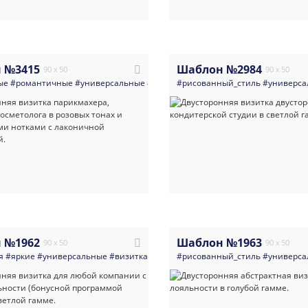
 №3415
Шаблон №2984
90 x 50
90 x 50
ые
#романтичные
#универсальные
#визитка
#рисованный_стиль
#косметология
#маникюр_п
#универса
 №1962
Шаблон №1963
90 x 50
90 x 50
я
#яркие
#универсальные
#визитка
#абстракция
#рисованный_стиль
#визитка_лояльности
#универса
#к