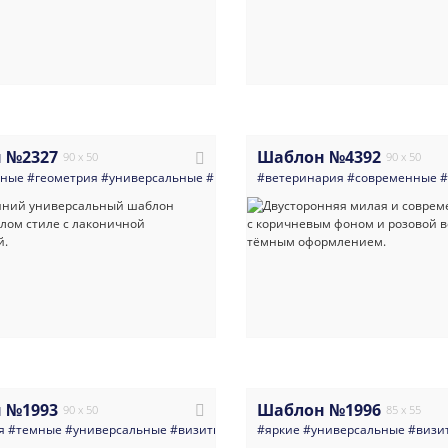
 №2327
Шаблон №4392
90 x 50
90 x 50
нные
#геометрия
#универсальные
#визитка
#ветеринария
#светлые
#градиент
#современные
#светлая
#
 №1993
Шаблон №1996
90 x 50
85 x 55
я
#темные
#универсальные
#визитка
#аналитики
#яркие
#универсальные
#абстракция
#темная_в
#визи