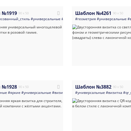
 №1919
Шаблон №4261
90 x 50
90 x 50
исованный_стиль
#универсальные
#визитка
#геометрия
#недвижимость
#универсальные
#услуги_для
#
 №1928
Шаблон №3882
90 x 50
90 x 50
нные
#яркие
#универсальные
#визитка
#работа_по_дому_мастера_разнор
#универсальные
#визитка
#qr_