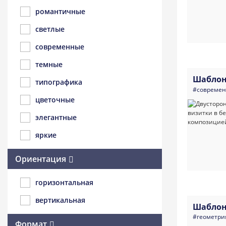
романтичные
светлые
современные
темные
Шаблон
типографика
#совреме
цветочные
элегантные
яркие
Ориентация
горизонтальная
вертикальная
Шаблон
#геометри
Формат