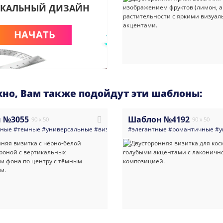
КАЛЬНЫЙ ДИЗАЙН
НАЧАТЬ
но, Вам также подойдут эти шаблоны:
 №3055
Шаблон №4192
90 x 50
90 x 50
нные
#темные
#универсальные
#визитка
#минимализм
#элегантные
#романтичные
#черно_белое
#мн
#у