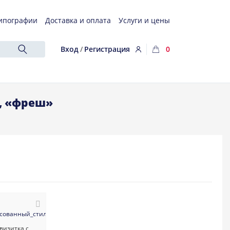
ипографии
Доставка и оплата
Услуги и цены
Вход
/
Регистрация
0
, «фреш»
сованный_стиль
#универсальные
#визитка
#арт_и_арт_студии
#флорист_