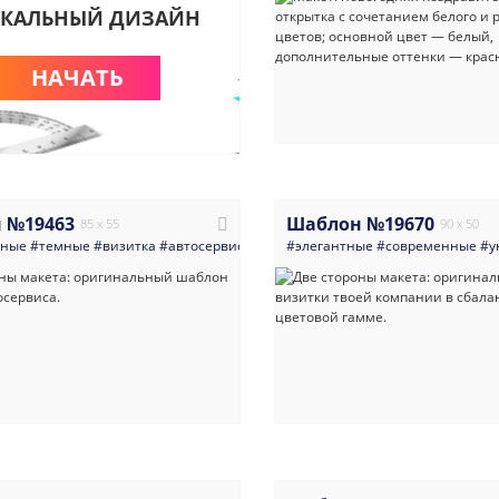
КАЛЬНЫЙ ДИЗАЙН
НАЧАТЬ
 №19463
Шаблон №19670
85 x 55
90 x 50
нные
#темные
#визитка
#автосервис_сто
#автомобили
#элегантные
#автоуслуги
#современные
#автоз
#у