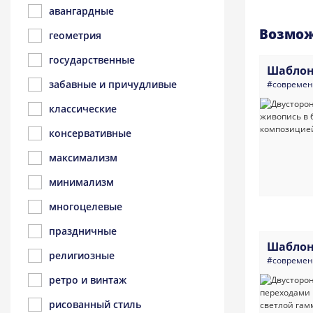
авангардные
Возмож
геометрия
государственные
Шаблон
забавные и причудливые
#совреме
классические
консервативные
максимализм
минимализм
многоцелевые
праздничные
Шаблон
религиозные
#совреме
ретро и винтаж
рисованный стиль