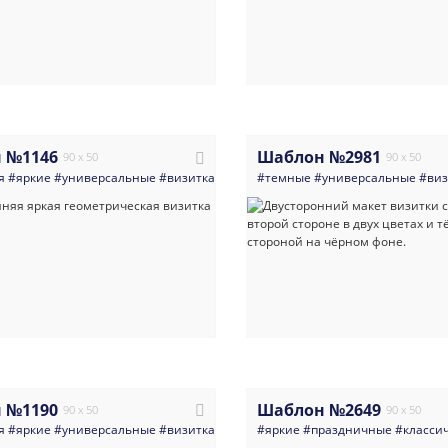
 №1146
Шаблон №2981
90 x 50
90 x 50
я
#яркие
#универсальные
#визитка
#qr_код
#темные
#абстракция
#универсальные
#яркая_визитка
#виз
 №1190
Шаблон №2649
90 x 50
90 x 50
я
#яркие
#универсальные
#визитка
#директор
#яркие
#руководитель
#праздничные
#qr_код
#класси
#яр