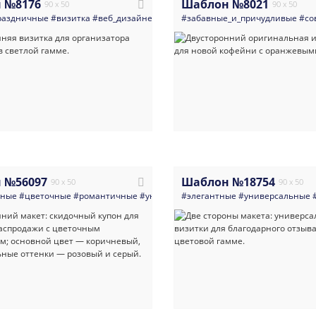
 №8176
Шаблон №8021
90 x 50
90 x 50
раздничные
#визитка
#веб_дизайнер
#праздники
#забавные_и_причудливые
#организация_меропри
#со
 №56097
Шаблон №18754
90 x 50
90 x 50
нные
#цветочные
#романтичные
#универсальные
#элегантные
#досуг
#универсальные
#салоны_красот