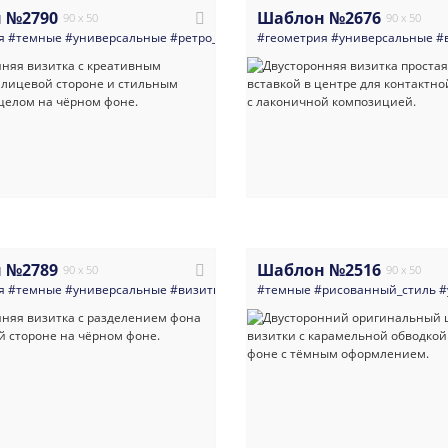
 №2790
Шаблон №2676
90 x 50
90 x 50
я
#темные
#универсальные
#ретро_и_винтаж
#геометрия
#визитка
#универсальные
#многоцелевые
#
#
 №2789
Шаблон №2516
90 x 50
90 x 50
я
#темные
#универсальные
#визитка
#минимализм
#темные
#рисованный_стиль
#многоцелевые
#ярк
#