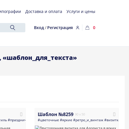
ипографии
Доставка и оплата
Услуги и цены
Вход
/
Регистрация
0
, «шаблон_для_текста»
Шаблон №8259
90 x 50
тиль
#праздничные
#универсальные
#цветочные
#яркие
#искусство
#ретро_и_винтаж
#дизайн
#открытка
#визитка
#тип
#пр