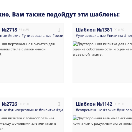
но, Вам также подойдут эти шаблоны:
 №2718
Шаблон №1381
55 x 85
90 x 50
нные
#яркие
#универсальные
#визитка
#живопись
#универсальные
#искусство
#визитка
#многоцел
#не
 №2726
Шаблон №1142
90 x 50
90 x 50
нные
#универсальные
#визитка
#диетология_и_питание
#современные
#спорт
#яркие
#абстракц
#универ