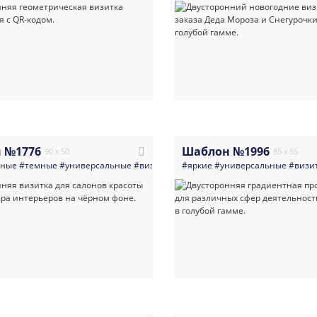
 №1776
Шаблон №1996
90 x 50
85 x 55
нные
#темные
#универсальные
#визитка
#арт_и_арт_студии
#яркие
#универсальные
#фото_и_виде
#визи