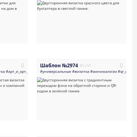
Шаблон №2974
90 x 50
о
тка
#салоны_красоты
#арт_и_арт_студии
#дизайн_интерьеров
#универсальные
#абстракция
#яркая_визитка
#визитка
#темная_визитка
#минимализм
#простая
#вензеля
#визитная_к
#qr_код
#кра
#с