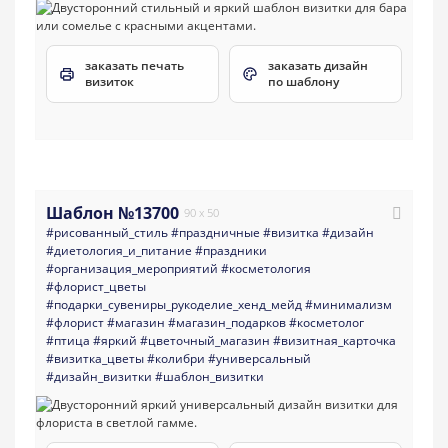
заказать печать
заказать дизайн
визиток
по шаблону
Шаблон №13700
90 x 50
#рисованный_стиль
#праздничные
#визитка
#дизайн
#диетология_и_питание
#праздники
#организация_мероприятий
#косметология
#флорист_цветы
#подарки_сувениры_рукоделие_хенд_мейд
#минимализм
#флорист
#магазин
#магазин_подарков
#косметолог
#птица
#яркий
#цветочный_магазин
#визитная_карточка
#визитка_цветы
#колибри
#универсальный
#дизайн_визитки
#шаблон_визитки