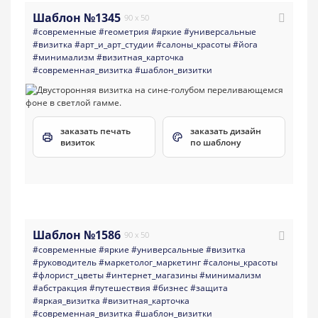
Шаблон №1345
90 x 50
#современные
#геометрия
#яркие
#универсальные
#визитка
#арт_и_арт_студии
#салоны_красоты
#йога
#минимализм
#визитная_карточка
#современная_визитка
#шаблон_визитки
заказать печать
заказать дизайн
визиток
по шаблону
Шаблон №1586
90 x 50
#современные
#яркие
#универсальные
#визитка
#руководитель
#маркетолог_маркетинг
#салоны_красоты
#флорист_цветы
#интернет_магазины
#минимализм
#абстракция
#путешествия
#бизнес
#защита
#яркая_визитка
#визитная_карточка
#современная_визитка
#шаблон_визитки