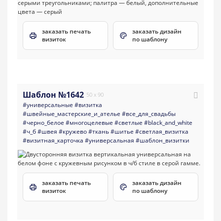
заказать печать
заказать дизайн
визиток
по шаблону
Шаблон №1642
50 x 90
#универсальные
#визитка
#швейные_мастерские_и_ателье
#все_для_свадьбы
#черно_белое
#многоцелевые
#светлые
#black_and_white
#ч_б
#швея
#кружево
#ткань
#шитье
#светлая_визитка
#визитная_карточка
#универсальная
#шаблон_визитки
заказать печать
заказать дизайн
визиток
по шаблону