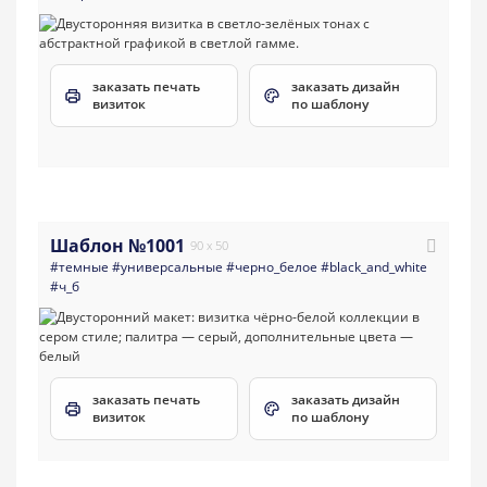
заказать печать
заказать дизайн
визиток
по шаблону
Шаблон №1001
90 x 50
#темные
#универсальные
#черно_белое
#black_and_white
#ч_б
заказать печать
заказать дизайн
визиток
по шаблону