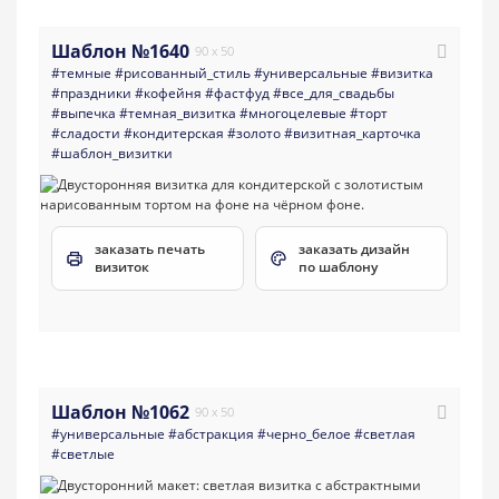
Шаблон №1640
90 x 50
#темные
#рисованный_стиль
#универсальные
#визитка
#праздники
#кофейня
#фастфуд
#все_для_свадьбы
#выпечка
#темная_визитка
#многоцелевые
#торт
#сладости
#кондитерская
#золото
#визитная_карточка
#шаблон_визитки
заказать печать
заказать дизайн
визиток
по шаблону
Шаблон №1062
90 x 50
#универсальные
#абстракция
#черно_белое
#светлая
#светлые