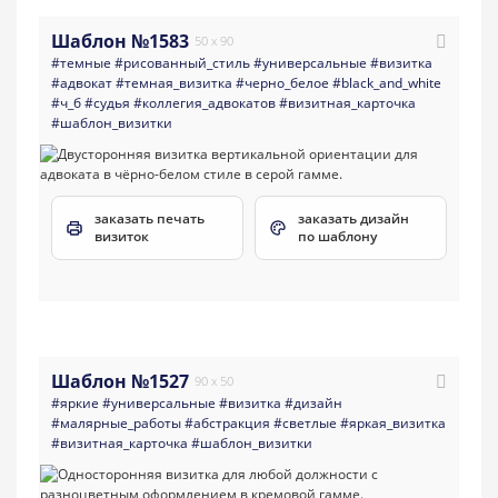
Шаблон №1583
50 x 90
#темные
#рисованный_стиль
#универсальные
#визитка
#адвокат
#темная_визитка
#черно_белое
#black_and_white
#ч_б
#судья
#коллегия_адвокатов
#визитная_карточка
#шаблон_визитки
заказать печать
заказать дизайн
визиток
по шаблону
Шаблон №1527
90 x 50
#яркие
#универсальные
#визитка
#дизайн
#малярные_работы
#абстракция
#светлые
#яркая_визитка
#визитная_карточка
#шаблон_визитки