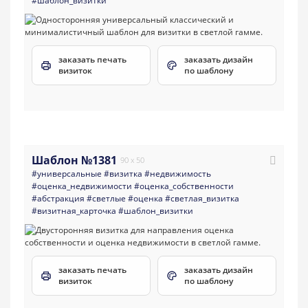
#шаблон_визитки
заказать печать
заказать дизайн
визиток
по шаблону
Шаблон №1381
90 x 50
#универсальные
#визитка
#недвижимость
#оценка_недвижимости
#оценка_собственности
#абстракция
#светлые
#оценка
#светлая_визитка
#визитная_карточка
#шаблон_визитки
заказать печать
заказать дизайн
визиток
по шаблону