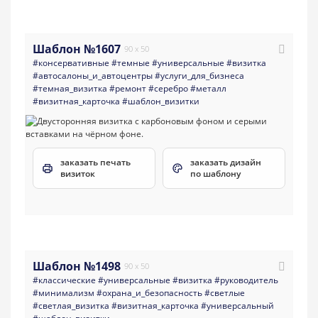
Шаблон №1607
90 x 50
#консервативные
#темные
#универсальные
#визитка
#aвтосалоны_и_автоцентры
#услуги_для_бизнеса
#темная_визитка
#ремонт
#серебро
#металл
#визитная_карточка
#шаблон_визитки
заказать печать
заказать дизайн
визиток
по шаблону
Шаблон №1498
90 x 50
#классические
#универсальные
#визитка
#руководитель
#минимализм
#охрана_и_безопасность
#светлые
#светлая_визитка
#визитная_карточка
#универсальный