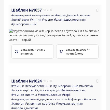
Шаблон №1057
90 x 50
#геометрия
#универсальные
#черно_белое
#светлые
#ромб
#круг
#линия
#черно_белая
#двусторонняя
#универсальный
заказать печать
заказать дизайн
визиток
по шаблону
Шаблон №1624
90 x 50
#темные
#государственные
#универсальные
#визитка
#министерство
#администрация
#правительство
#темная_визитка
#многоцелевые
#герб
#индивидуальный_предприниматель
#рф
#орел
#золото
#строгая
#визитная_карточка
#государственная
#шаблон_визитки