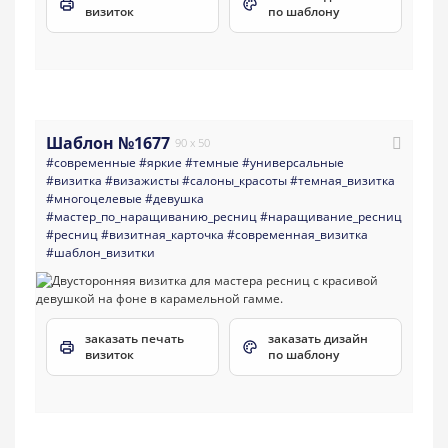
визиток
по шаблону
Шаблон №1677
90 x 50
#современные
#яркие
#темные
#универсальные
#визитка
#визажисты
#салоны_красоты
#темная_визитка
#многоцелевые
#девушка
#мастер_по_наращиванию_ресниц
#наращивание_ресниц
#ресниц
#визитная_карточка
#современная_визитка
#шаблон_визитки
заказать печать
заказать дизайн
визиток
по шаблону