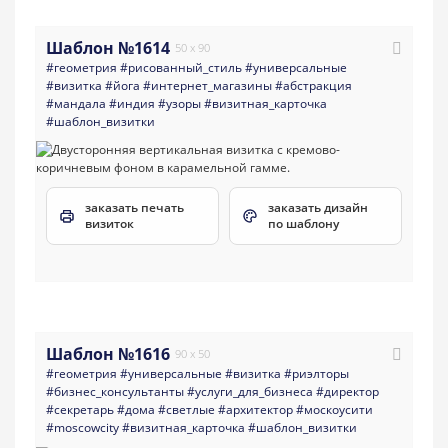
Шаблон №1614
50 x 90
#геометрия
#рисованный_стиль
#универсальные
#визитка
#йога
#интернет_магазины
#абстракция
#мандала
#индия
#узоры
#визитная_карточка
#шаблон_визитки
заказать печать
заказать дизайн
визиток
по шаблону
Шаблон №1616
90 x 50
#геометрия
#универсальные
#визитка
#риэлторы
#бизнес_консультанты
#услуги_для_бизнеса
#директор
#секретарь
#дома
#светлые
#архитектор
#москоусити
#moscowcity
#визитная_карточка
#шаблон_визитки