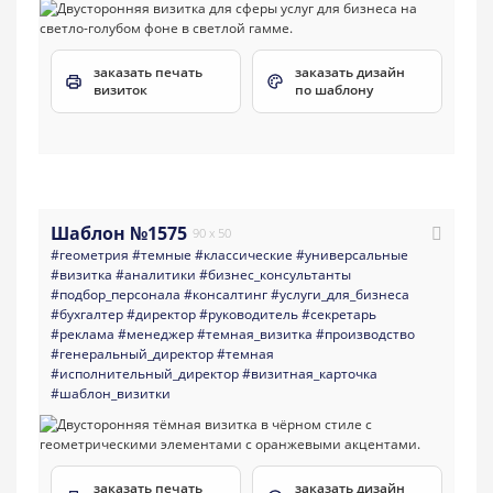
заказать печать
заказать дизайн
визиток
по шаблону
Шаблон №1575
90 x 50
#геометрия
#темные
#классические
#универсальные
#визитка
#аналитики
#бизнес_консультанты
#подбор_персонала
#консалтинг
#услуги_для_бизнеса
#бухгалтер
#директор
#руководитель
#секретарь
#реклама
#менеджер
#темная_визитка
#производство
#генеральный_директор
#темная
#исполнительный_директор
#визитная_карточка
#шаблон_визитки
заказать печать
заказать дизайн