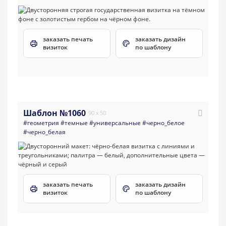
заказать печать
заказать дизайн
визиток
по шаблону
Шаблон №1060
90 x 50
#геометрия
#темные
#универсальные
#черно_белое
#черно_белая
заказать печать
заказать дизайн
визиток
по шаблону