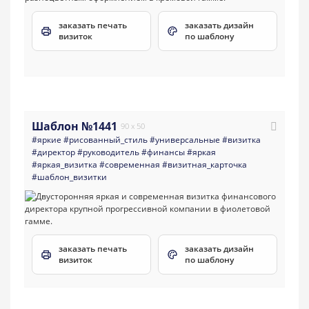
заказать печать
заказать дизайн
визиток
по шаблону
Шаблон №1441
90 x 50
#яркие
#рисованный_стиль
#универсальные
#визитка
#директор
#руководитель
#финансы
#яркая
#яркая_визитка
#современная
#визитная_карточка
#шаблон_визитки
заказать печать
заказать дизайн
визиток
по шаблону