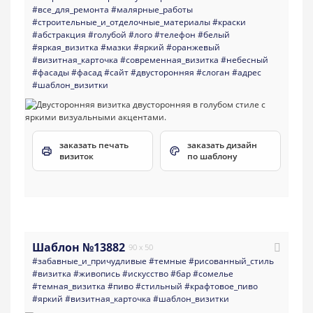
#все_для_ремонта
#малярные_работы
#строительные_и_отделочные_материалы
#краски
#абстракция
#голубой
#лого
#телефон
#белый
#яркая_визитка
#мазки
#яркий
#оранжевый
#визитная_карточка
#современная_визитка
#небесный
#фасады
#фасад
#сайт
#двусторонняя
#слоган
#адрес
#шаблон_визитки
заказать печать
заказать дизайн
визиток
по шаблону
Шаблон №13882
90 x 50
#забавные_и_причудливые
#темные
#рисованный_стиль
#визитка
#живопись
#искусство
#бар
#сомелье
#темная_визитка
#пиво
#стильный
#крафтовое_пиво
#яркий
#визитная_карточка
#шаблон_визитки