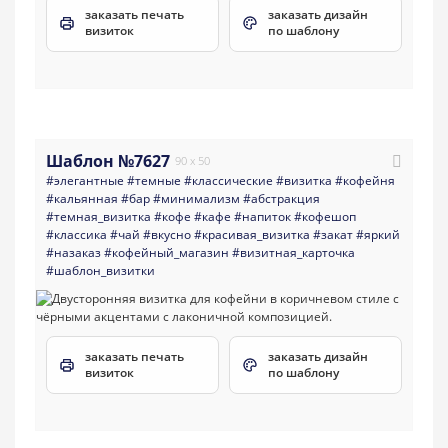
заказать печать
заказать дизайн
визиток
по шаблону
Шаблон №7627
90 x 50
#элегантные
#темные
#классические
#визитка
#кофейня
#кальянная
#бар
#минимализм
#абстракция
#темная_визитка
#кофе
#кафе
#напиток
#кофешоп
#классика
#чай
#вкусно
#красивая_визитка
#закат
#яркий
#назаказ
#кофейный_магазин
#визитная_карточка
#шаблон_визитки
заказать печать
заказать дизайн
визиток
по шаблону