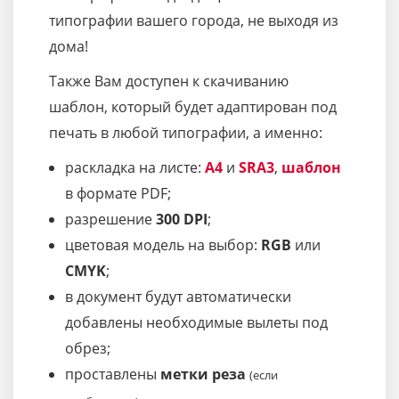
типографии вашего города, не выходя из
дома!
Также Вам доступен к скачиванию
шаблон, который будет адаптирован под
печать в любой типографии, а именно:
раскладка на листе:
A4
и
SRA3
,
шаблон
в формате PDF;
разрешение
300 DPI
;
цветовая модель на выбор:
RGB
или
CMYK
;
в документ будут автоматически
добавлены необходимые вылеты под
обрез;
проставлены
метки реза
(если