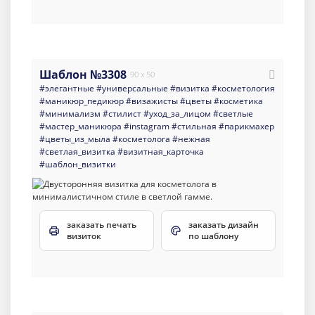
Шаблон №3308
90 x 50
#элегантные
#универсальные
#визитка
#косметология
#маникюр_педикюр
#визажисты
#цветы
#косметика
#минимализм
#стилист
#уход_за_лицом
#светлые
#мастер_маникюра
#instagram
#стильная
#парикмахер
#цветы_из_мыла
#косметолога
#нежная
#светлая_визитка
#визитная_карточка
#шаблон_визитки
заказать печать
заказать дизайн
визиток
по шаблону