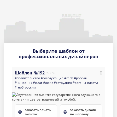
Выберите шаблон от
профессиональных дизайнеров
Шаблон №192
90 x 50
#правительство
#госслужащие
#герб
#россия
#чиновник
#флаг
#офис
#сотрудник
#органы_власти
#герб_россии
заказать печать
заказать дизайн
визиток
по шаблону