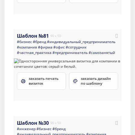
Шаблон №81
90 x 50
#бизнес
#бренд
#индивидуальный_предприниматель
#компания
#фирма
#офис
#сотрудник
#частная_практика
#предприниматель
#самозанятый
заказать печать
заказать дизайн
визиток
по шаблону
Шаблон №30
90 x 50
#инженер
#бизнес
#бренд
#индивидуальный_предприниматель
#компания