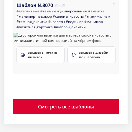
Шаблон №8070
90 x 50
#элегантные
#темные
#универсальные
#визитка
#маникюр_педикюр
#салоны_красоты
#минимализм
#темная_визитка
#красоты
#педикюр
#маникюр
#визитная_карточка
#шаблон_визитки
заказать печать
заказать дизайн
визиток
по шаблону
Смотреть все шаблоны