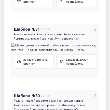
визиток
по шаблону
Шаблон №81
90 x 50
#современные
#консервативные
#классические
#универсальные
#светлые
#универсальный
заказать печать
заказать дизайн
визиток
по шаблону
Шаблон №30
90 x 50
#элегантные
#современные
#консервативные
#классические
#универсальные
#многоцелевые
#инженер
#светлые
#завод
#современный