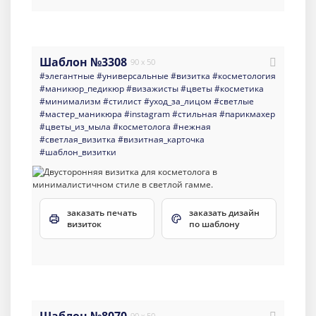
Шаблон №3308
90 x 50
#элегантные
#универсальные
#визитка
#косметология
#маникюр_педикюр
#визажисты
#цветы
#косметика
#минимализм
#стилист
#уход_за_лицом
#светлые
#мастер_маникюра
#instagram
#стильная
#парикмахер
#цветы_из_мыла
#косметолога
#нежная
#светлая_визитка
#визитная_карточка
#шаблон_визитки
заказать печать
заказать дизайн
визиток
по шаблону
90 x 50