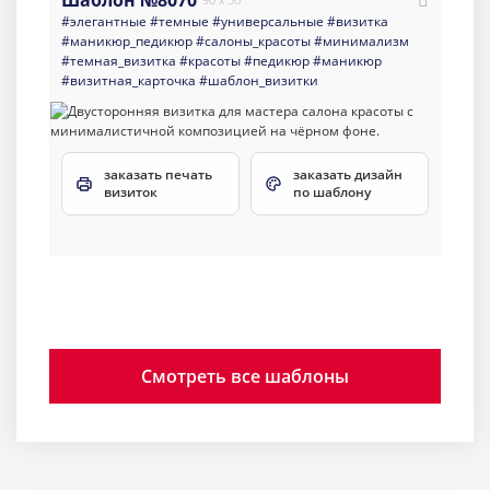
Шаблон №8070
#элегантные
#темные
#универсальные
#визитка
#маникюр_педикюр
#салоны_красоты
#минимализм
#темная_визитка
#красоты
#педикюр
#маникюр
#визитная_карточка
#шаблон_визитки
заказать печать
заказать дизайн
визиток
по шаблону
Смотреть все шаблоны